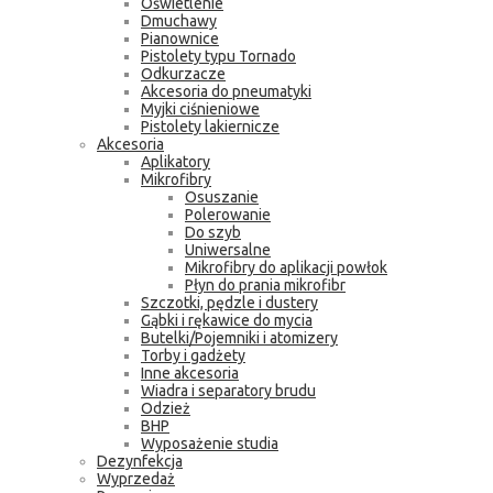
Oświetlenie
Dmuchawy
Pianownice
Pistolety typu Tornado
Odkurzacze
Akcesoria do pneumatyki
Myjki ciśnieniowe
Pistolety lakiernicze
Akcesoria
Aplikatory
Mikrofibry
Osuszanie
Polerowanie
Do szyb
Uniwersalne
Mikrofibry do aplikacji powłok
Płyn do prania mikrofibr
Szczotki, pędzle i dustery
Gąbki i rękawice do mycia
Butelki/Pojemniki i atomizery
Torby i gadżety
Inne akcesoria
Wiadra i separatory brudu
Odzież
BHP
Wyposażenie studia
Dezynfekcja
Wyprzedaż