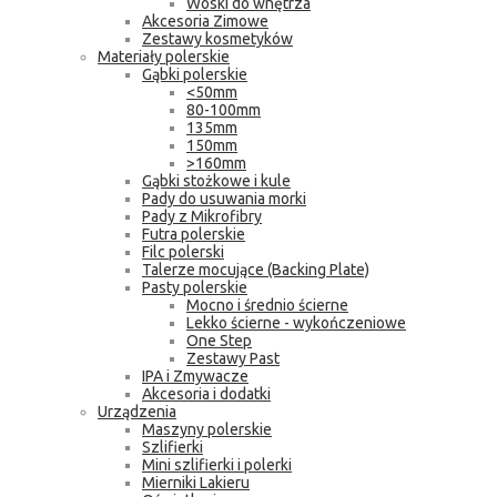
Woski do wnętrza
Akcesoria Zimowe
Zestawy kosmetyków
Materiały polerskie
Gąbki polerskie
<50mm
80-100mm
135mm
150mm
>160mm
Gąbki stożkowe i kule
Pady do usuwania morki
Pady z Mikrofibry
Futra polerskie
Filc polerski
Talerze mocujące (Backing Plate)
Pasty polerskie
Mocno i średnio ścierne
Lekko ścierne - wykończeniowe
One Step
Zestawy Past
IPA i Zmywacze
Akcesoria i dodatki
Urządzenia
Maszyny polerskie
Szlifierki
Mini szlifierki i polerki
Mierniki Lakieru