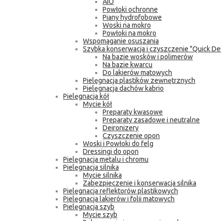
AIO
Powłoki ochronne
Piany hydrofobowe
Woski na mokro
Powłoki na mokro
Wspomaganie osuszania
Szybka konserwacja i czyszczenie "Quick Det
Na bazie wosków i polimerów
Na bazie kwarcu
Do lakierów matowych
Pielęgnacja plastików zewnętrznych
Pielęgnacja dachów kabrio
Pielęgnacja kół
Mycie kół
Preparaty kwasowe
Preparaty zasadowe i neutralne
Deironizery
Czyszczenie opon
Woski i Powłoki do felg
Dressingi do opon
Pielęgnacja metalu i chromu
Pielęgnacja silnika
Mycie silnika
Zabezpieczenie i konserwacja silnika
Pielęgnacja reflektorów plastikowych
Pielęgnacja lakierów i folii matowych
Pielęgnacja szyb
Mycie szyb