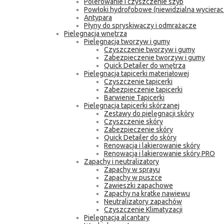
Polerowanie i czyszczenie szyb
Powłoki hydrofobowe (niewidzialna wycierac
Antypara
Płyny do spryskiwaczy i odmrażacze
Pielęgnacja wnętrza
Pielęgnacja tworzyw i gumy
Czyszczenie tworzyw i gumy
Zabezpieczenie tworzyw i gumy
Quick Detailer do wnętrza
Pielęgnacja tapicerki materiałowej
Czyszczenie tapicerki
Zabezpieczenie tapicerki
Barwienie Tapicerki
Pielęgnacja tapicerki skórzanej
Zestawy do pielęgnacji skóry
Czyszczenie skóry
Zabezpieczenie skóry
Quick Detailer do skóry
Renowacja i lakierowanie skóry
Renowacja i lakierowanie skóry PRO
Zapachy i neutralizatory
Zapachy w sprayu
Zapachy w puszce
Zawieszki zapachowe
Zapachy na kratkę nawiewu
Neutralizatory zapachów
Czyszczenie Klimatyzacji
Pielęgnacja alcantary