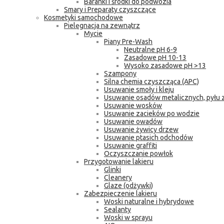
Baranki i środki do podwozia
Smary i Preparaty czyszczące
Kosmetyki samochodowe
Pielęgnacja na zewnątrz
Mycie
Piany Pre-Wash
Neutralne pH 6-9
Zasadowe pH 10-13
Wysoko zasadowe pH >13
Szampony
Silna chemia czyszcząca (APC)
Usuwanie smoły i kleju
Usuwanie osadów metalicznych, pyłu
Usuwanie wosków
Usuwanie zacieków po wodzie
Usuwanie owadów
Usuwanie żywicy drzew
Usuwanie ptasich odchodów
Usuwanie graffiti
Oczyszczanie powłok
Przygotowanie lakieru
Glinki
Cleanery
Glaze (odżywki)
Zabezpieczenie lakieru
Woski naturalne i hybrydowe
Sealanty
Woski w sprayu