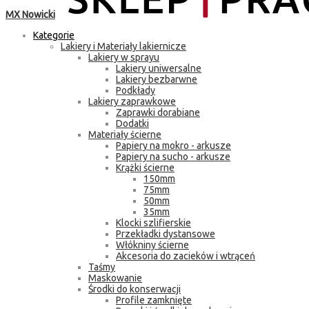
MX Nowicki
Kategorie
Lakiery i Materiały lakiernicze
Lakiery w sprayu
Lakiery uniwersalne
Lakiery bezbarwne
Podkłady
Lakiery zaprawkowe
Zaprawki dorabiane
Dodatki
Materiały ścierne
Papiery na mokro - arkusze
Papiery na sucho - arkusze
Krążki ścierne
150mm
75mm
50mm
35mm
Klocki szlifierskie
Przekładki dystansowe
Włókniny ścierne
Akcesoria do zacieków i wtrąceń
Taśmy
Maskowanie
Środki do konserwacji
Profile zamknięte