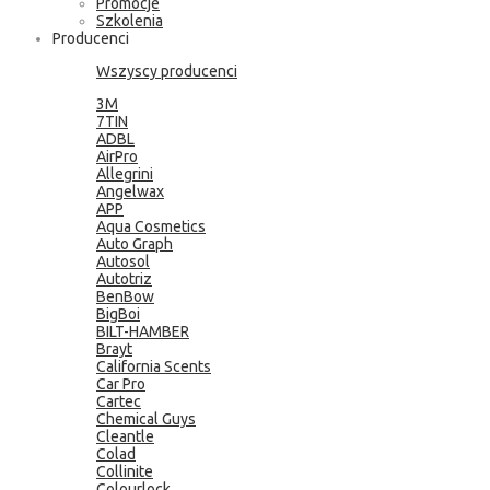
Promocje
Szkolenia
Producenci
Wszyscy producenci
3M
7TIN
ADBL
AirPro
Allegrini
Angelwax
APP
Aqua Cosmetics
Auto Graph
Autosol
Autotriz
BenBow
BigBoi
BILT-HAMBER
Brayt
California Scents
Car Pro
Cartec
Chemical Guys
Cleantle
Colad
Collinite
Colourlock