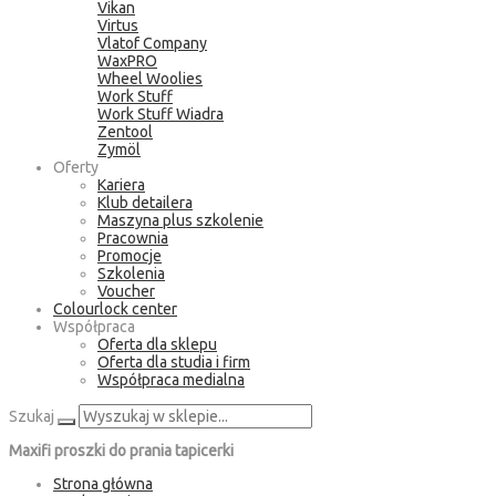
Vikan
Virtus
Vlatof Company
WaxPRO
Wheel Woolies
Work Stuff
Work Stuff Wiadra
Zentool
Zymöl
Oferty
Kariera
Klub detailera
Maszyna plus szkolenie
Pracownia
Promocje
Szkolenia
Voucher
Colourlock center
Współpraca
Oferta dla sklepu
Oferta dla studia i firm
Współpraca medialna
Szukaj
Maxifi proszki do prania tapicerki
Strona główna