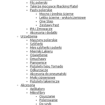
Filc polerski
Talerze mocujące (Backing Plate)
Pasty polerskie
Mocno i średnio ścierne
Lekko ścierne - wykończeniowe
One Step
Zestawy Past
IPA i Zmywacze
Akcesoria i dodatki
Urządzenia
Maszyny polerskie
Szlifierki
Mini szlifierki i polerki
Mierniki Lakieru
Oświetlenie
Dmuchawy
Pianownice
Pistolety typu Tornado
Odkurzacze
Akcesoria do pneumatyki
Myjki ciśnieniowe
Pistolety lakiernicze
Akcesoria
Aplikatory
Mikrofibry
Osuszanie
Polerowanie
Do szyb