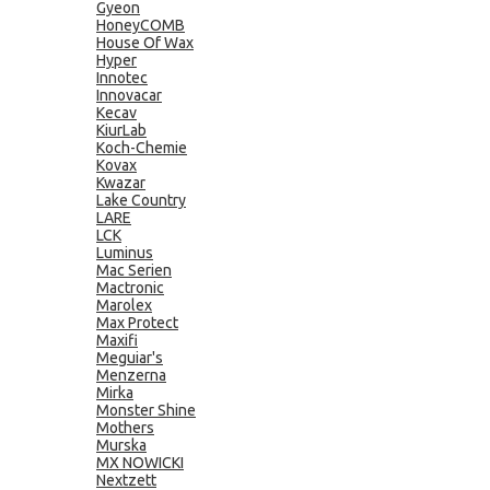
Gyeon
HoneyCOMB
House Of Wax
Hyper
Innotec
Innovacar
Kecav
KiurLab
Koch-Chemie
Kovax
Kwazar
Lake Country
LARE
LCK
Luminus
Mac Serien
Mactronic
Marolex
Max Protect
Maxifi
Meguiar's
Menzerna
Mirka
Monster Shine
Mothers
Murska
MX NOWICKI
Nextzett