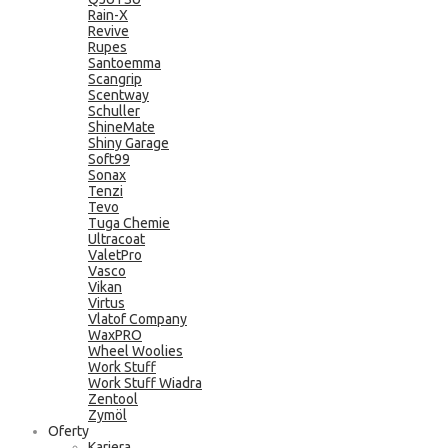
Rain-X
Revive
Rupes
Santoemma
Scangrip
Scentway
Schuller
ShineMate
Shiny Garage
Soft99
Sonax
Tenzi
Tevo
Tuga Chemie
Ultracoat
ValetPro
Vasco
Vikan
Virtus
Vlatof Company
WaxPRO
Wheel Woolies
Work Stuff
Work Stuff Wiadra
Zentool
Zymöl
Oferty
Kariera