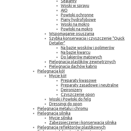
Sealanty
Woski w sprayu
AIO
Powłoki ochronne
Piany hydrofobowe
Woski na mokro
Powłoki na mokro
Wspomaganie osuszania
Szybka konserwacja i czyszczenie "Quick
Detailer"
Na bazie wosków i polimerów
Na bazie kwarcu
Do lakierów matowych
Pielęgnacja plastików zewnętrznych
Pielęgnacja dachów kabrio
Pielęgnacja kół
Mycie kół
Preparaty kwasowe
Preparaty zasadowe i neutralne
Deironizery
Czyszczenie opon
Woski i Powłoki do felg
Dressingi do opon
Pielęgnacja metalu i chromu
Pielęgnacja silnika
Mycie silnika
Zabezpieczenie i konserwacja silnika
Pielęgnacja reflektorów plastikowych