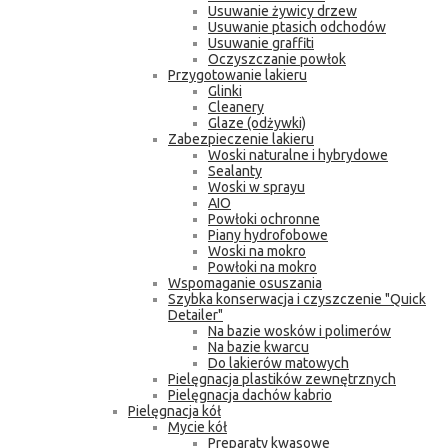
Usuwanie żywicy drzew
Usuwanie ptasich odchodów
Usuwanie graffiti
Oczyszczanie powłok
Przygotowanie lakieru
Glinki
Cleanery
Glaze (odżywki)
Zabezpieczenie lakieru
Woski naturalne i hybrydowe
Sealanty
Woski w sprayu
AIO
Powłoki ochronne
Piany hydrofobowe
Woski na mokro
Powłoki na mokro
Wspomaganie osuszania
Szybka konserwacja i czyszczenie "Quick
Detailer"
Na bazie wosków i polimerów
Na bazie kwarcu
Do lakierów matowych
Pielęgnacja plastików zewnętrznych
Pielęgnacja dachów kabrio
Pielęgnacja kół
Mycie kół
Preparaty kwasowe