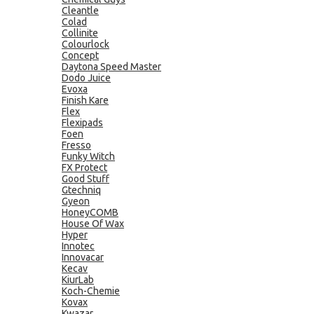
Cleantle
Colad
Collinite
Colourlock
Concept
Daytona Speed Master
Dodo Juice
Evoxa
Finish Kare
Flex
Flexipads
Foen
Fresso
Funky Witch
FX Protect
Good Stuff
Gtechniq
Gyeon
HoneyCOMB
House Of Wax
Hyper
Innotec
Innovacar
Kecav
KiurLab
Koch-Chemie
Kovax
Kwazar