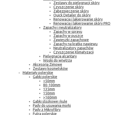
Zestawy do pielęgnacji skóry
Czyszczenie skóry
Zabezpieczenie skóry
Quick Detailer do skóry
Renowacja i lakierowanie skóry
Renowacja i lakierowanie skóry PRO
Zapachy i neutralizatory
Zapachy w sprayu
Zapachy w puszce
Zawieszki zapachowe
Zapachy na kratkę nawiewu
Neutralizatory zapachów
Czyszczenie Klimatyzacji
Pielęgnacja alcantary
Woski do wnętrza
Akcesoria Zimowe
Zestawy kosmetyków
Materiały polerskie
Gąbki polerskie
<50mm
80-100mm
135mm
150mm
>160mm
Gąbki stożkowe i kule
Pady do usuwania morki
Pady z Mikrofibry
Futra polerskie