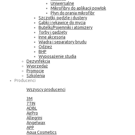
Uniwersalne
Mikrofibry do aplikacji powłok
Płyn do prania mikrofibr
Szczotki, pędzle i dustery
Gąbki i rękawice do mycia
Butelki/Pojemniki i atomizery
Torby i gadżety
Inne akcesoria
Wiadra i separatory brudu
Odzież
BHP
Wyposażenie studia
Dezynfekcja
Wyprzedaż
Promocje
Szkolenia
Producenci
Wszyscy producenci
3M
7TIN
ADBL
AirPro
Allegrini
Angelwax
APP
Aqua Cosmetics