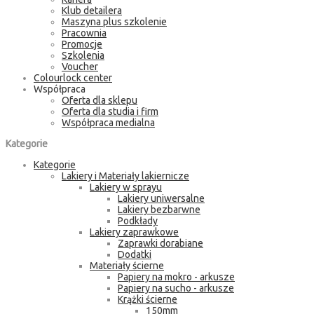
Klub detailera
Maszyna plus szkolenie
Pracownia
Promocje
Szkolenia
Voucher
Colourlock center
Współpraca
Oferta dla sklepu
Oferta dla studia i firm
Współpraca medialna
Kategorie
Kategorie
Lakiery i Materiały lakiernicze
Lakiery w sprayu
Lakiery uniwersalne
Lakiery bezbarwne
Podkłady
Lakiery zaprawkowe
Zaprawki dorabiane
Dodatki
Materiały ścierne
Papiery na mokro - arkusze
Papiery na sucho - arkusze
Krążki ścierne
150mm