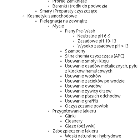
Profile zamknięte
Baranki i środki do podwozia
Smary i Preparaty czyszczące
Kosmetyki samochodowe
Pielęgnacja na zewnątrz
Mycie
Piany Pre-Wash
Neutralne pH 6-9
Zasadowe pH 10-13
Wysoko zasadowe pH >13
Szampony
Silna chemia czyszcząca (APC)
Usuwanie smoły i kleju
Usuwanie osadów metalicznych, pyłu
z klocków hamulcowych
Usuwanie wosków
Usuwanie zacieków po wodzie
Usuwanie owadów
Usuwanie żywicy drzew
Usuwanie ptasich odchodów
Usuwanie graffiti
Oczyszczanie powłok
Przygotowanie lakieru
Glinki
Cleanery
Glaze (odżywki)
Zabezpieczenie lakieru
Woski naturalne i hybrydowe