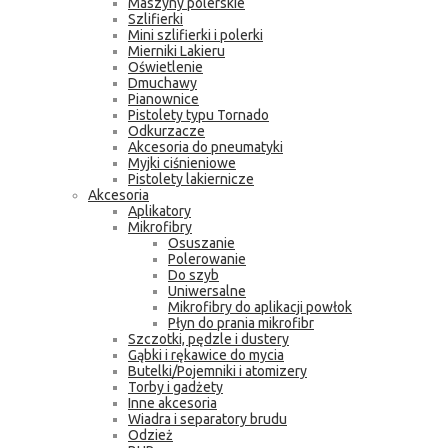
Maszyny polerskie
Szlifierki
Mini szlifierki i polerki
Mierniki Lakieru
Oświetlenie
Dmuchawy
Pianownice
Pistolety typu Tornado
Odkurzacze
Akcesoria do pneumatyki
Myjki ciśnieniowe
Pistolety lakiernicze
Akcesoria
Aplikatory
Mikrofibry
Osuszanie
Polerowanie
Do szyb
Uniwersalne
Mikrofibry do aplikacji powłok
Płyn do prania mikrofibr
Szczotki, pędzle i dustery
Gąbki i rękawice do mycia
Butelki/Pojemniki i atomizery
Torby i gadżety
Inne akcesoria
Wiadra i separatory brudu
Odzież