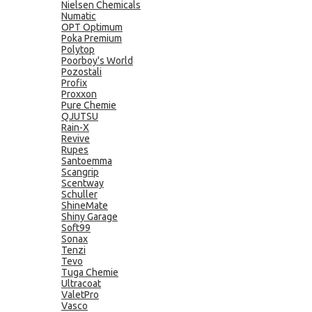
Nielsen Chemicals
Numatic
OPT Optimum
Poka Premium
Polytop
Poorboy's World
Pozostali
Profix
Proxxon
Pure Chemie
QJUTSU
Rain-X
Revive
Rupes
Santoemma
Scangrip
Scentway
Schuller
ShineMate
Shiny Garage
Soft99
Sonax
Tenzi
Tevo
Tuga Chemie
Ultracoat
ValetPro
Vasco