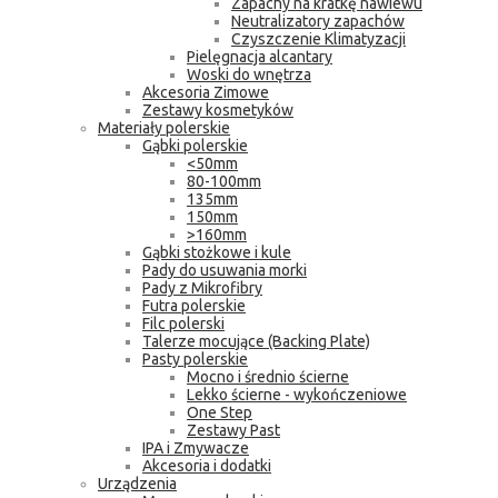
Zapachy na kratkę nawiewu
Neutralizatory zapachów
Czyszczenie Klimatyzacji
Pielęgnacja alcantary
Woski do wnętrza
Akcesoria Zimowe
Zestawy kosmetyków
Materiały polerskie
Gąbki polerskie
<50mm
80-100mm
135mm
150mm
>160mm
Gąbki stożkowe i kule
Pady do usuwania morki
Pady z Mikrofibry
Futra polerskie
Filc polerski
Talerze mocujące (Backing Plate)
Pasty polerskie
Mocno i średnio ścierne
Lekko ścierne - wykończeniowe
One Step
Zestawy Past
IPA i Zmywacze
Akcesoria i dodatki
Urządzenia