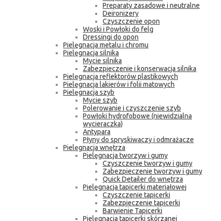
Preparaty zasadowe i neutralne
Deironizery
Czyszczenie opon
Woski i Powłoki do felg
Dressingi do opon
Pielęgnacja metalu i chromu
Pielęgnacja silnika
Mycie silnika
Zabezpieczenie i konserwacja silnika
Pielęgnacja reflektorów plastikowych
Pielęgnacja lakierów i folii matowych
Pielęgnacja szyb
Mycie szyb
Polerowanie i czyszczenie szyb
Powłoki hydrofobowe (niewidzialna
wycieraczka)
Antypara
Płyny do spryskiwaczy i odmrażacze
Pielęgnacja wnętrza
Pielęgnacja tworzyw i gumy
Czyszczenie tworzyw i gumy
Zabezpieczenie tworzyw i gumy
Quick Detailer do wnętrza
Pielęgnacja tapicerki materiałowej
Czyszczenie tapicerki
Zabezpieczenie tapicerki
Barwienie Tapicerki
Pielęgnacja tapicerki skórzanej