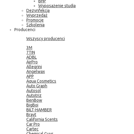
BHP
Wyposażenie studia
Dezynfekcja
Wyprzedaż
Promocje
Szkolenia
Producenci
Wszyscy producenci
3M
7TIN
ADBL
AirPro
Allegrini
Angelwax
APP
Aqua Cosmetics
Auto Graph
Autosol
Autotriz
BenBow
BigBoi
BILT-HAMBER
Brayt
California Scents
Car Pro
Cartec
Chemical Guys