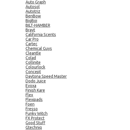
Auto Graph
Autosol
Autotriz
BenBow
BigBoi
BILT-HAMBER
Brayt
California Scents
Car Pro
Cartec
Chemical Guys
Cleantle
Colad
Collinite
Colourlock
Concept
Daytona Speed Master
Dodo Juice
Evoxa
Finish Kare
Flex
Flexipads
Foen
Fresso
Funky Witch
FX Protect
Good Stuff
Gtechniq