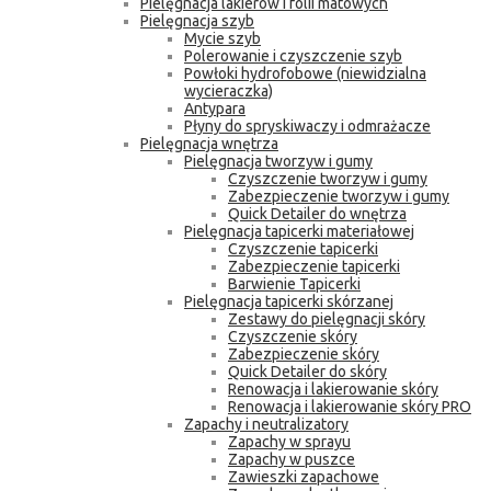
Pielęgnacja lakierów i folii matowych
Pielęgnacja szyb
Mycie szyb
Polerowanie i czyszczenie szyb
Powłoki hydrofobowe (niewidzialna
wycieraczka)
Antypara
Płyny do spryskiwaczy i odmrażacze
Pielęgnacja wnętrza
Pielęgnacja tworzyw i gumy
Czyszczenie tworzyw i gumy
Zabezpieczenie tworzyw i gumy
Quick Detailer do wnętrza
Pielęgnacja tapicerki materiałowej
Czyszczenie tapicerki
Zabezpieczenie tapicerki
Barwienie Tapicerki
Pielęgnacja tapicerki skórzanej
Zestawy do pielęgnacji skóry
Czyszczenie skóry
Zabezpieczenie skóry
Quick Detailer do skóry
Renowacja i lakierowanie skóry
Renowacja i lakierowanie skóry PRO
Zapachy i neutralizatory
Zapachy w sprayu
Zapachy w puszce
Zawieszki zapachowe