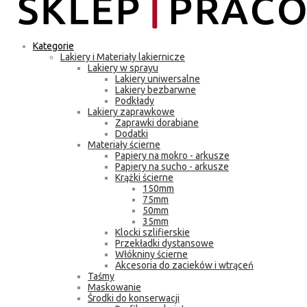
Kategorie
Lakiery i Materiały lakiernicze
Lakiery w sprayu
Lakiery uniwersalne
Lakiery bezbarwne
Podkłady
Lakiery zaprawkowe
Zaprawki dorabiane
Dodatki
Materiały ścierne
Papiery na mokro - arkusze
Papiery na sucho - arkusze
Krążki ścierne
150mm
75mm
50mm
35mm
Klocki szlifierskie
Przekładki dystansowe
Włókniny ścierne
Akcesoria do zacieków i wtrąceń
Taśmy
Maskowanie
Środki do konserwacji