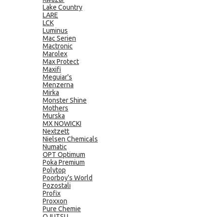
Lake Country
LARE
LCK
Luminus
Mac Serien
Mactronic
Marolex
Max Protect
Maxifi
Meguiar's
Menzerna
Mirka
Monster Shine
Mothers
Murska
MX NOWICKI
Nextzett
Nielsen Chemicals
Numatic
OPT Optimum
Poka Premium
Polytop
Poorboy's World
Pozostali
Profix
Proxxon
Pure Chemie
QJUTSU