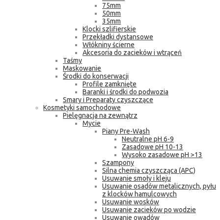
75mm
50mm
35mm
Klocki szlifierskie
Przekładki dystansowe
Włókniny ścierne
Akcesoria do zacieków i wtrąceń
Taśmy
Maskowanie
Środki do konserwacji
Profile zamknięte
Baranki i środki do podwozia
Smary i Preparaty czyszczące
Kosmetyki samochodowe
Pielęgnacja na zewnątrz
Mycie
Piany Pre-Wash
Neutralne pH 6-9
Zasadowe pH 10-13
Wysoko zasadowe pH >13
Szampony
Silna chemia czyszcząca (APC)
Usuwanie smoły i kleju
Usuwanie osadów metalicznych, pyłu
z klocków hamulcowych
Usuwanie wosków
Usuwanie zacieków po wodzie
Usuwanie owadów