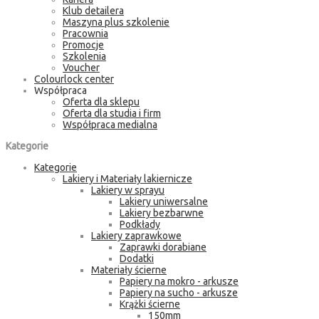
Klub detailera
Maszyna plus szkolenie
Pracownia
Promocje
Szkolenia
Voucher
Colourlock center
Współpraca
Oferta dla sklepu
Oferta dla studia i firm
Współpraca medialna
Kategorie
Kategorie
Lakiery i Materiały lakiernicze
Lakiery w sprayu
Lakiery uniwersalne
Lakiery bezbarwne
Podkłady
Lakiery zaprawkowe
Zaprawki dorabiane
Dodatki
Materiały ścierne
Papiery na mokro - arkusze
Papiery na sucho - arkusze
Krążki ścierne
150mm