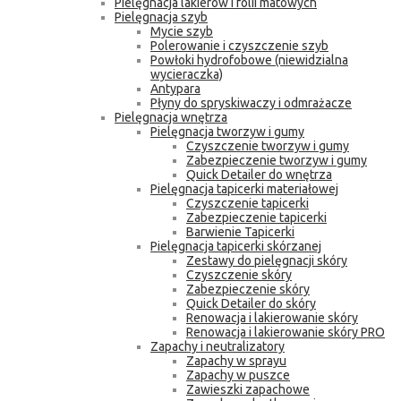
Pielęgnacja lakierów i folii matowych
Pielęgnacja szyb
Mycie szyb
Polerowanie i czyszczenie szyb
Powłoki hydrofobowe (niewidzialna
wycieraczka)
Antypara
Płyny do spryskiwaczy i odmrażacze
Pielęgnacja wnętrza
Pielęgnacja tworzyw i gumy
Czyszczenie tworzyw i gumy
Zabezpieczenie tworzyw i gumy
Quick Detailer do wnętrza
Pielęgnacja tapicerki materiałowej
Czyszczenie tapicerki
Zabezpieczenie tapicerki
Barwienie Tapicerki
Pielęgnacja tapicerki skórzanej
Zestawy do pielęgnacji skóry
Czyszczenie skóry
Zabezpieczenie skóry
Quick Detailer do skóry
Renowacja i lakierowanie skóry
Renowacja i lakierowanie skóry PRO
Zapachy i neutralizatory
Zapachy w sprayu
Zapachy w puszce
Zawieszki zapachowe