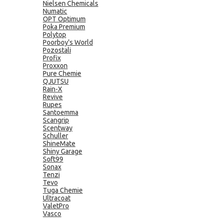
Nielsen Chemicals
Numatic
OPT Optimum
Poka Premium
Polytop
Poorboy's World
Pozostali
Profix
Proxxon
Pure Chemie
QJUTSU
Rain-X
Revive
Rupes
Santoemma
Scangrip
Scentway
Schuller
ShineMate
Shiny Garage
Soft99
Sonax
Tenzi
Tevo
Tuga Chemie
Ultracoat
ValetPro
Vasco