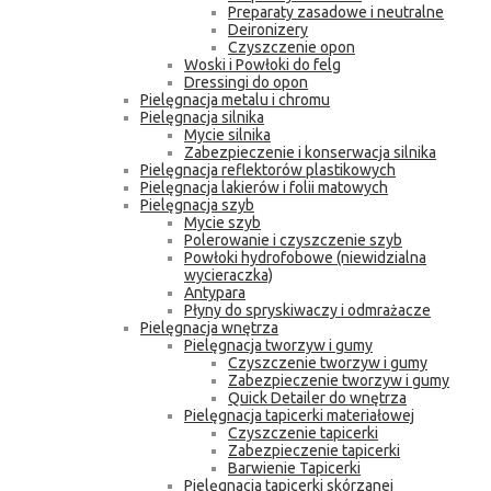
Preparaty zasadowe i neutralne
Deironizery
Czyszczenie opon
Woski i Powłoki do felg
Dressingi do opon
Pielęgnacja metalu i chromu
Pielęgnacja silnika
Mycie silnika
Zabezpieczenie i konserwacja silnika
Pielęgnacja reflektorów plastikowych
Pielęgnacja lakierów i folii matowych
Pielęgnacja szyb
Mycie szyb
Polerowanie i czyszczenie szyb
Powłoki hydrofobowe (niewidzialna
wycieraczka)
Antypara
Płyny do spryskiwaczy i odmrażacze
Pielęgnacja wnętrza
Pielęgnacja tworzyw i gumy
Czyszczenie tworzyw i gumy
Zabezpieczenie tworzyw i gumy
Quick Detailer do wnętrza
Pielęgnacja tapicerki materiałowej
Czyszczenie tapicerki
Zabezpieczenie tapicerki
Barwienie Tapicerki
Pielęgnacja tapicerki skórzanej