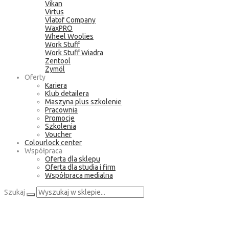
Vikan
Virtus
Vlatof Company
WaxPRO
Wheel Woolies
Work Stuff
Work Stuff Wiadra
Zentool
Zymöl
Oferty
Kariera
Klub detailera
Maszyna plus szkolenie
Pracownia
Promocje
Szkolenia
Voucher
Colourlock center
Współpraca
Oferta dla sklepu
Oferta dla studia i firm
Współpraca medialna
Szukaj