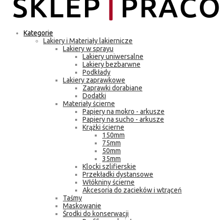
Kategorie
Lakiery i Materiały lakiernicze
Lakiery w sprayu
Lakiery uniwersalne
Lakiery bezbarwne
Podkłady
Lakiery zaprawkowe
Zaprawki dorabiane
Dodatki
Materiały ścierne
Papiery na mokro - arkusze
Papiery na sucho - arkusze
Krążki ścierne
150mm
75mm
50mm
35mm
Klocki szlifierskie
Przekładki dystansowe
Włókniny ścierne
Akcesoria do zacieków i wtrąceń
Taśmy
Maskowanie
Środki do konserwacji