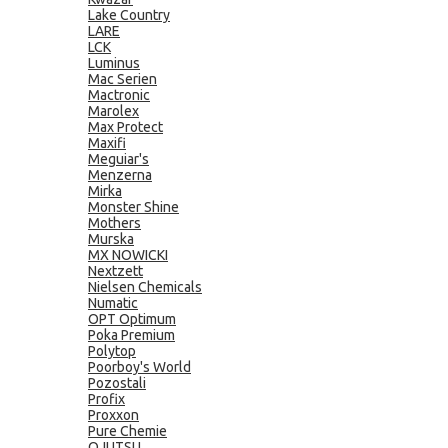
Lake Country
LARE
LCK
Luminus
Mac Serien
Mactronic
Marolex
Max Protect
Maxifi
Meguiar's
Menzerna
Mirka
Monster Shine
Mothers
Murska
MX NOWICKI
Nextzett
Nielsen Chemicals
Numatic
OPT Optimum
Poka Premium
Polytop
Poorboy's World
Pozostali
Profix
Proxxon
Pure Chemie
QJUTSU