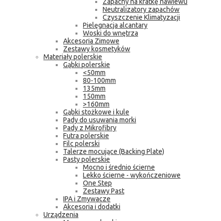
Zapachy na kratkę nawiewu
Neutralizatory zapachów
Czyszczenie Klimatyzacji
Pielęgnacja alcantary
Woski do wnętrza
Akcesoria Zimowe
Zestawy kosmetyków
Materiały polerskie
Gąbki polerskie
<50mm
80-100mm
135mm
150mm
>160mm
Gąbki stożkowe i kule
Pady do usuwania morki
Pady z Mikrofibry
Futra polerskie
Filc polerski
Talerze mocujące (Backing Plate)
Pasty polerskie
Mocno i średnio ścierne
Lekko ścierne - wykończeniowe
One Step
Zestawy Past
IPA i Zmywacze
Akcesoria i dodatki
Urządzenia