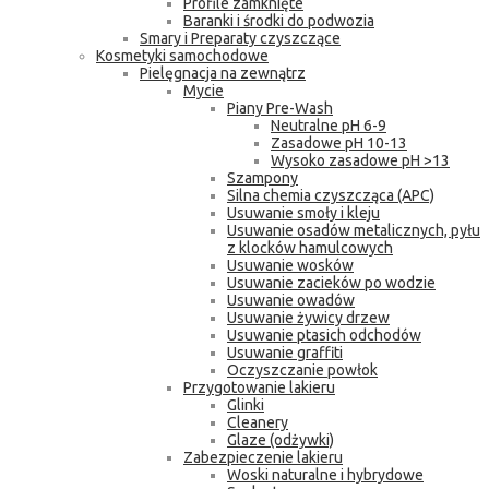
Profile zamknięte
Baranki i środki do podwozia
Smary i Preparaty czyszczące
Kosmetyki samochodowe
Pielęgnacja na zewnątrz
Mycie
Piany Pre-Wash
Neutralne pH 6-9
Zasadowe pH 10-13
Wysoko zasadowe pH >13
Szampony
Silna chemia czyszcząca (APC)
Usuwanie smoły i kleju
Usuwanie osadów metalicznych, pyłu
z klocków hamulcowych
Usuwanie wosków
Usuwanie zacieków po wodzie
Usuwanie owadów
Usuwanie żywicy drzew
Usuwanie ptasich odchodów
Usuwanie graffiti
Oczyszczanie powłok
Przygotowanie lakieru
Glinki
Cleanery
Glaze (odżywki)
Zabezpieczenie lakieru
Woski naturalne i hybrydowe