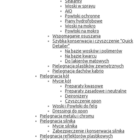
Sealanty
Woski w sprayu
AIO
Powłoki ochronne
Piany hydrofobowe
Woski na mokro
Powłoki na mokro
Wspomaganie osuszania
Szybka konserwacja i czyszczenie "Quick
Detailer"
Na bazie wosków i polimerów
Na bazie kwarcu
Do lakierów matowych
Pielęgnacja plastików zewnętrznych
Pielęgnacja dachów kabrio
Pielęgnacja kół
Mycie kół
Preparaty kwasowe
Preparaty zasadowe i neutralne
Deironizery
Czyszczenie opon
Woski i Powłoki do felg
Dressingi do opon
Pielęgnacja metalu i chromu
Pielęgnacja silnika
Mycie silnika
Zabezpieczenie i konserwacja silnika
Pielęgnacja reflektorów plastikowych