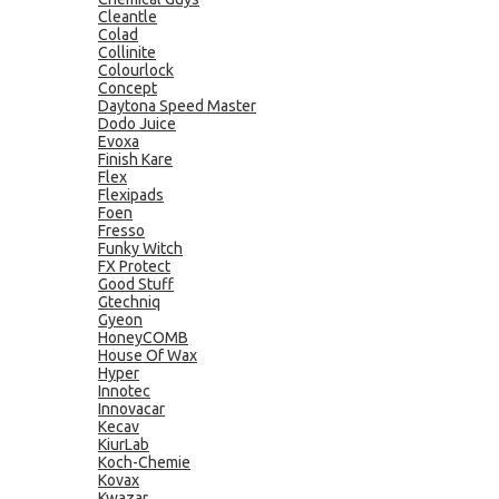
Cleantle
Colad
Collinite
Colourlock
Concept
Daytona Speed Master
Dodo Juice
Evoxa
Finish Kare
Flex
Flexipads
Foen
Fresso
Funky Witch
FX Protect
Good Stuff
Gtechniq
Gyeon
HoneyCOMB
House Of Wax
Hyper
Innotec
Innovacar
Kecav
KiurLab
Koch-Chemie
Kovax
Kwazar