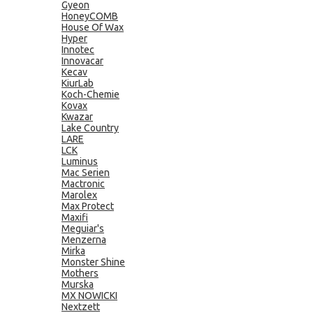
Gyeon
HoneyCOMB
House Of Wax
Hyper
Innotec
Innovacar
Kecav
KiurLab
Koch-Chemie
Kovax
Kwazar
Lake Country
LARE
LCK
Luminus
Mac Serien
Mactronic
Marolex
Max Protect
Maxifi
Meguiar's
Menzerna
Mirka
Monster Shine
Mothers
Murska
MX NOWICKI
Nextzett