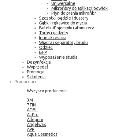
Uniwersalne
Mikrofibry do aplikacji powłok
Płyn do prania mikrofibr
Szczotki, pędzle i dustery
Gąbki i rękawice do mycia
Butelki/Pojemniki i atomizery
Torby i gadżety
Inne akcesoria
Wiadra i separatory brudu
Odzież
BHP
Wyposażenie studia
Dezynfekcja
Wyprzedaż
Promocje
Szkolenia
Producenci
Wszyscy producenci
3M
7TIN
ADBL
AirPro
Allegrini
Angelwax
APP
Aqua Cosmetics