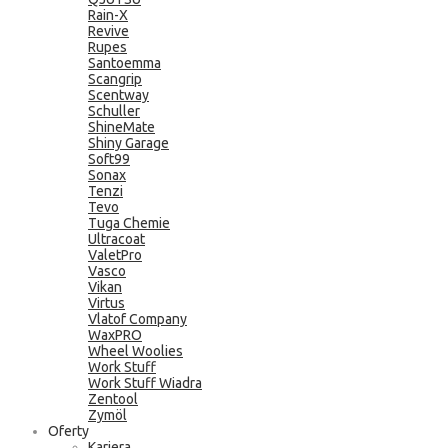
Rain-X
Revive
Rupes
Santoemma
Scangrip
Scentway
Schuller
ShineMate
Shiny Garage
Soft99
Sonax
Tenzi
Tevo
Tuga Chemie
Ultracoat
ValetPro
Vasco
Vikan
Virtus
Vlatof Company
WaxPRO
Wheel Woolies
Work Stuff
Work Stuff Wiadra
Zentool
Zymöl
Oferty
Kariera