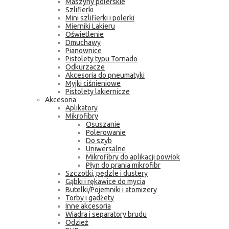
Maszyny polerskie
Szlifierki
Mini szlifierki i polerki
Mierniki Lakieru
Oświetlenie
Dmuchawy
Pianownice
Pistolety typu Tornado
Odkurzacze
Akcesoria do pneumatyki
Myjki ciśnieniowe
Pistolety lakiernicze
Akcesoria
Aplikatory
Mikrofibry
Osuszanie
Polerowanie
Do szyb
Uniwersalne
Mikrofibry do aplikacji powłok
Płyn do prania mikrofibr
Szczotki, pędzle i dustery
Gąbki i rękawice do mycia
Butelki/Pojemniki i atomizery
Torby i gadżety
Inne akcesoria
Wiadra i separatory brudu
Odzież