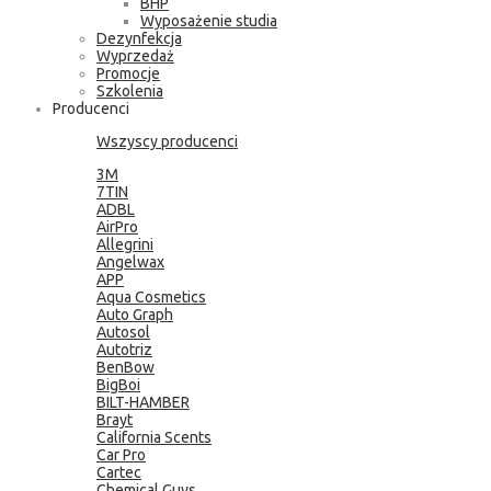
BHP
Wyposażenie studia
Dezynfekcja
Wyprzedaż
Promocje
Szkolenia
Producenci
Wszyscy producenci
3M
7TIN
ADBL
AirPro
Allegrini
Angelwax
APP
Aqua Cosmetics
Auto Graph
Autosol
Autotriz
BenBow
BigBoi
BILT-HAMBER
Brayt
California Scents
Car Pro
Cartec
Chemical Guys