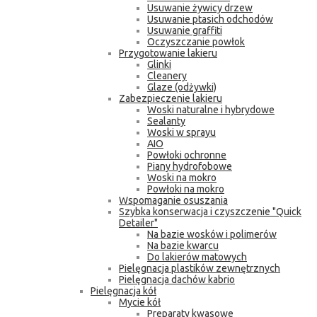
Usuwanie żywicy drzew
Usuwanie ptasich odchodów
Usuwanie graffiti
Oczyszczanie powłok
Przygotowanie lakieru
Glinki
Cleanery
Glaze (odżywki)
Zabezpieczenie lakieru
Woski naturalne i hybrydowe
Sealanty
Woski w sprayu
AIO
Powłoki ochronne
Piany hydrofobowe
Woski na mokro
Powłoki na mokro
Wspomaganie osuszania
Szybka konserwacja i czyszczenie "Quick
Detailer"
Na bazie wosków i polimerów
Na bazie kwarcu
Do lakierów matowych
Pielęgnacja plastików zewnętrznych
Pielęgnacja dachów kabrio
Pielęgnacja kół
Mycie kół
Preparaty kwasowe