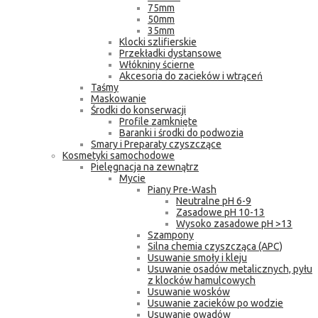
75mm
50mm
35mm
Klocki szlifierskie
Przekładki dystansowe
Włókniny ścierne
Akcesoria do zacieków i wtrąceń
Taśmy
Maskowanie
Środki do konserwacji
Profile zamknięte
Baranki i środki do podwozia
Smary i Preparaty czyszczące
Kosmetyki samochodowe
Pielęgnacja na zewnątrz
Mycie
Piany Pre-Wash
Neutralne pH 6-9
Zasadowe pH 10-13
Wysoko zasadowe pH >13
Szampony
Silna chemia czyszcząca (APC)
Usuwanie smoły i kleju
Usuwanie osadów metalicznych, pyłu
z klocków hamulcowych
Usuwanie wosków
Usuwanie zacieków po wodzie
Usuwanie owadów