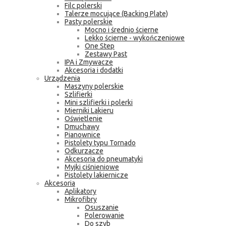
Filc polerski
Talerze mocujące (Backing Plate)
Pasty polerskie
Mocno i średnio ścierne
Lekko ścierne - wykończeniowe
One Step
Zestawy Past
IPA i Zmywacze
Akcesoria i dodatki
Urządzenia
Maszyny polerskie
Szlifierki
Mini szlifierki i polerki
Mierniki Lakieru
Oświetlenie
Dmuchawy
Pianownice
Pistolety typu Tornado
Odkurzacze
Akcesoria do pneumatyki
Myjki ciśnieniowe
Pistolety lakiernicze
Akcesoria
Aplikatory
Mikrofibry
Osuszanie
Polerowanie
Do szyb