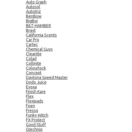
Auto Graph
Autosol
Autotriz
BenBow
BigBoi
BILT-HAMBER
Brayt
California Scents
Car Pro
Cartec
Chemical Guys
Cleantle
Colad
Collinite
Colourlock
Concept
Daytona Speed Master
Dodo Juice
Evoxa
Finish Kare
Flex
Flexipads
Foen
Fresso
Funky Witch
FX Protect
Good Stuff
Gtechniq