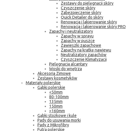
Zestawy do pielęgnacji skóry
Czyszczenie skóry
Zabezpieczenie skóry
Quick Detailer do skóry
Renowacja i lakierowanie skóry
Renowacja i lakierowanie skóry PRO
Zapachy i neutralizatory
Zapachy w sprayu
Zapachy w puszce
Zawieszki zapachowe
Zapachy na kratkę nawiewu
Neutralizatory zapachów
Czyszczenie Klimatyzacji
Pielęgnacja alcantary
Woski do wnętrza
Akcesoria Zimowe
Zestawy kosmetyków
Materiały polerskie
Gąbki polerskie
<50mm
80-100mm
135mm
150mm
>160mm
Gąbki stożkowe i kule
Pady do usuwania morki
Pady z Mikrofibry
Futra polerskie