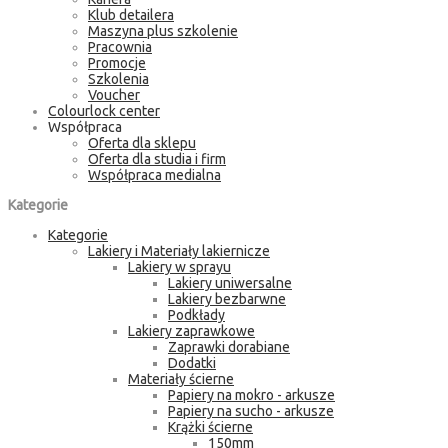
Klub detailera
Maszyna plus szkolenie
Pracownia
Promocje
Szkolenia
Voucher
Colourlock center
Współpraca
Oferta dla sklepu
Oferta dla studia i firm
Współpraca medialna
Kategorie
Kategorie
Lakiery i Materiały lakiernicze
Lakiery w sprayu
Lakiery uniwersalne
Lakiery bezbarwne
Podkłady
Lakiery zaprawkowe
Zaprawki dorabiane
Dodatki
Materiały ścierne
Papiery na mokro - arkusze
Papiery na sucho - arkusze
Krążki ścierne
150mm