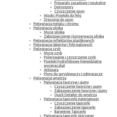
Preparaty zasadowe i neutralne
Deironizery
Czyszczenie opon
Woski i Powłoki do felg
Dressingi do opon
Pielęgnacja metalu i chromu
Pielęgnacja silnika
Mycie silnika
Zabezpieczenie i konserwacja silnika
Pielęgnacja reflektorów plastikowych
Pielęgnacja lakierów i folii matowych
Pielęgnacja szyb
Mycie szyb
Polerowanie i czyszczenie szyb
Powłoki hydrofobowe (niewidzialna
wycieraczka)
Antypara
Płyny do spryskiwaczy i odmrażacze
Pielęgnacja wnętrza
Pielęgnacja tworzyw i gumy
Czyszczenie tworzyw i gumy
Zabezpieczenie tworzyw i gumy
Quick Detailer do wnętrza
Pielęgnacja tapicerki materiałowej
Czyszczenie tapicerki
Zabezpieczenie tapicerki
Barwienie Tapicerki
Pielęgnacja tapicerki skórzanej