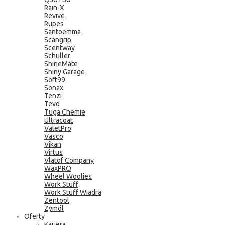
Rain-X
Revive
Rupes
Santoemma
Scangrip
Scentway
Schuller
ShineMate
Shiny Garage
Soft99
Sonax
Tenzi
Tevo
Tuga Chemie
Ultracoat
ValetPro
Vasco
Vikan
Virtus
Vlatof Company
WaxPRO
Wheel Woolies
Work Stuff
Work Stuff Wiadra
Zentool
Zymöl
Oferty
Kariera