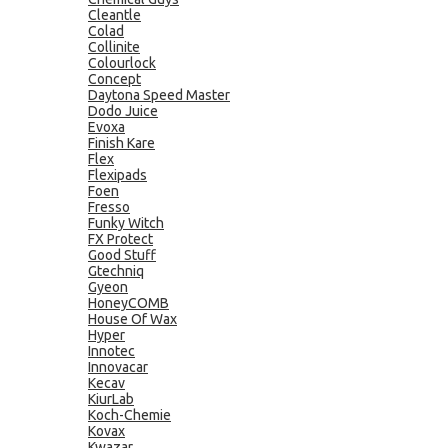
Cleantle
Colad
Collinite
Colourlock
Concept
Daytona Speed Master
Dodo Juice
Evoxa
Finish Kare
Flex
Flexipads
Foen
Fresso
Funky Witch
FX Protect
Good Stuff
Gtechniq
Gyeon
HoneyCOMB
House Of Wax
Hyper
Innotec
Innovacar
Kecav
KiurLab
Koch-Chemie
Kovax
Kwazar