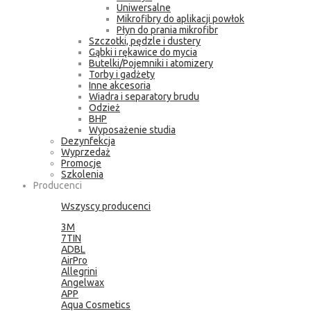
Uniwersalne
Mikrofibry do aplikacji powłok
Płyn do prania mikrofibr
Szczotki, pędzle i dustery
Gąbki i rękawice do mycia
Butelki/Pojemniki i atomizery
Torby i gadżety
Inne akcesoria
Wiadra i separatory brudu
Odzież
BHP
Wyposażenie studia
Dezynfekcja
Wyprzedaż
Promocje
Szkolenia
Producenci
Wszyscy producenci
3M
7TIN
ADBL
AirPro
Allegrini
Angelwax
APP
Aqua Cosmetics