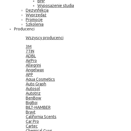
BHP
Wyposażenie studia
Dezynfekcja
Wyprzedaż
Promocje
Szkolenia
Producenci
Wszyscy producenci
3M
7TIN
ADBL
AirPro
Allegrini
Angelwax
APP
Aqua Cosmetics
Auto Graph
Autosol
Autotriz
BenBow
BigBoi
BILT-HAMBER
Brayt
California Scents
Car Pro
Cartec
Chemical Guys