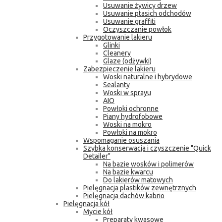
Usuwanie żywicy drzew
Usuwanie ptasich odchodów
Usuwanie graffiti
Oczyszczanie powłok
Przygotowanie lakieru
Glinki
Cleanery
Glaze (odżywki)
Zabezpieczenie lakieru
Woski naturalne i hybrydowe
Sealanty
Woski w sprayu
AIO
Powłoki ochronne
Piany hydrofobowe
Woski na mokro
Powłoki na mokro
Wspomaganie osuszania
Szybka konserwacja i czyszczenie "Quick
Detailer"
Na bazie wosków i polimerów
Na bazie kwarcu
Do lakierów matowych
Pielęgnacja plastików zewnętrznych
Pielęgnacja dachów kabrio
Pielęgnacja kół
Mycie kół
Preparaty kwasowe