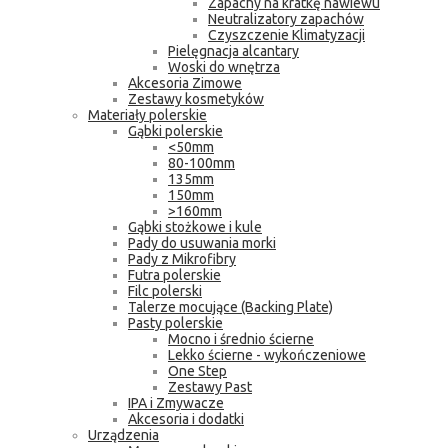
Zapachy na kratkę nawiewu
Neutralizatory zapachów
Czyszczenie Klimatyzacji
Pielęgnacja alcantary
Woski do wnętrza
Akcesoria Zimowe
Zestawy kosmetyków
Materiały polerskie
Gąbki polerskie
<50mm
80-100mm
135mm
150mm
>160mm
Gąbki stożkowe i kule
Pady do usuwania morki
Pady z Mikrofibry
Futra polerskie
Filc polerski
Talerze mocujące (Backing Plate)
Pasty polerskie
Mocno i średnio ścierne
Lekko ścierne - wykończeniowe
One Step
Zestawy Past
IPA i Zmywacze
Akcesoria i dodatki
Urządzenia