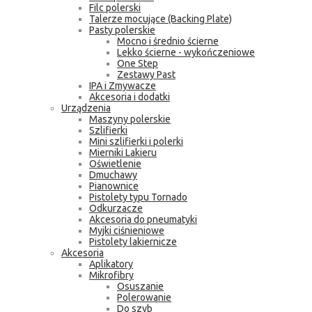
Filc polerski
Talerze mocujące (Backing Plate)
Pasty polerskie
Mocno i średnio ścierne
Lekko ścierne - wykończeniowe
One Step
Zestawy Past
IPA i Zmywacze
Akcesoria i dodatki
Urządzenia
Maszyny polerskie
Szlifierki
Mini szlifierki i polerki
Mierniki Lakieru
Oświetlenie
Dmuchawy
Pianownice
Pistolety typu Tornado
Odkurzacze
Akcesoria do pneumatyki
Myjki ciśnieniowe
Pistolety lakiernicze
Akcesoria
Aplikatory
Mikrofibry
Osuszanie
Polerowanie
Do szyb