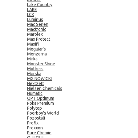
Lake Country
LARE
LCK
Luminus
Mac Serien
Mactronic
Marolex
Max Protect
Maxifi
Meguiar's
Menzerna
Mirka
Monster Shine
Mothers
Murska
MX NOWICKI
Nextzett
Nielsen Chemicals
Numatic
OPT Optimum
Poka Premium
Polytop
Poorboy's World
Pozostali
Profix
Proxxon
Pure Chemie
QJUTSU