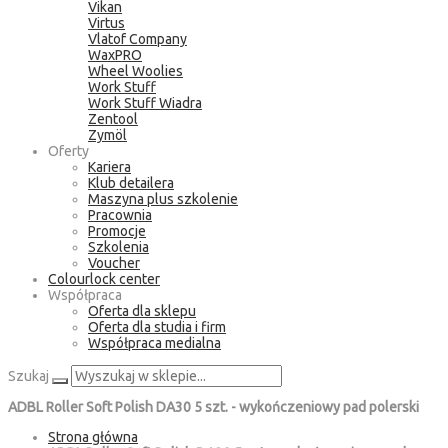
Vikan
Virtus
Vlatof Company
WaxPRO
Wheel Woolies
Work Stuff
Work Stuff Wiadra
Zentool
Zymöl
Oferty
Kariera
Klub detailera
Maszyna plus szkolenie
Pracownia
Promocje
Szkolenia
Voucher
Colourlock center
Współpraca
Oferta dla sklepu
Oferta dla studia i firm
Współpraca medialna
Szukaj
ADBL Roller Soft Polish DA30 5 szt. - wykończeniowy pad polerski
Strona główna