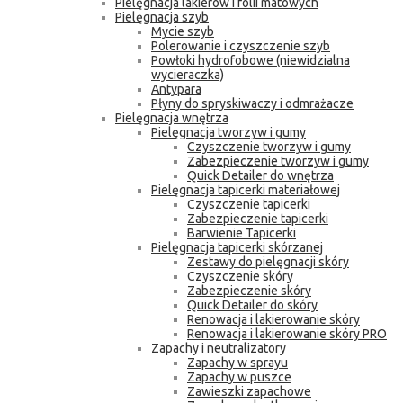
Pielęgnacja lakierów i folii matowych
Pielęgnacja szyb
Mycie szyb
Polerowanie i czyszczenie szyb
Powłoki hydrofobowe (niewidzialna
wycieraczka)
Antypara
Płyny do spryskiwaczy i odmrażacze
Pielęgnacja wnętrza
Pielęgnacja tworzyw i gumy
Czyszczenie tworzyw i gumy
Zabezpieczenie tworzyw i gumy
Quick Detailer do wnętrza
Pielęgnacja tapicerki materiałowej
Czyszczenie tapicerki
Zabezpieczenie tapicerki
Barwienie Tapicerki
Pielęgnacja tapicerki skórzanej
Zestawy do pielęgnacji skóry
Czyszczenie skóry
Zabezpieczenie skóry
Quick Detailer do skóry
Renowacja i lakierowanie skóry
Renowacja i lakierowanie skóry PRO
Zapachy i neutralizatory
Zapachy w sprayu
Zapachy w puszce
Zawieszki zapachowe