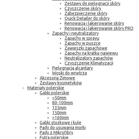
Zestawy do pielęgnacji skóry
Czyszczenie skóry
Zabezpieczenie skóry
Quick Detailer do skóry
Renowacja i lakierowanie skóry
Renowacja i lakierowanie skóry PRO
Zapachy i neutralizatory
Zapachy w sprayu
Zapachy w puszce
Zawieszki zapachowe
Zapachy na kratkę nawiewu
Neutralizatory zapachów
Czyszczenie Klimatyzacji
Pielęgnacja alcantary
Woski do wnętrza
Akcesoria Zimowe
Zestawy kosmetyków
Materiały polerskie
Gąbki polerskie
<50mm
80-100mm
135mm
150mm
>160mm
Gąbki stożkowe i kule
Pady do usuwania morki
Pady z Mikrofibry
Futra polerskie