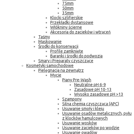
75mm
50mm
35mm
Klocki szlifierskie
Przekładki dystansowe
Włókniny ścierne
Akcesoria do zacieków i wtrąceń
Taśmy
Maskowanie
Środki do konserwacji
Profile zamknięte
Baranki i środki do podwozia
Smary i Preparaty czyszczące
Kosmetyki samochodowe
Pielęgnacja na zewnątrz
Mycie
Piany Pre-Wash
Neutralne pH 6-9
Zasadowe pH 10-13
Wysoko zasadowe pH >13
Szampony
Silna chemia czyszcząca (APC)
Usuwanie smoły i kleju
Usuwanie osadów metalicznych, pyłu
z klocków hamulcowych
Usuwanie wosków
Usuwanie zacieków po wodzie
Usuwanie owadów