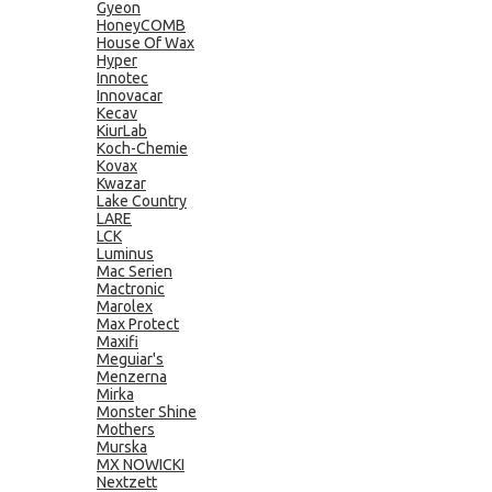
Gyeon
HoneyCOMB
House Of Wax
Hyper
Innotec
Innovacar
Kecav
KiurLab
Koch-Chemie
Kovax
Kwazar
Lake Country
LARE
LCK
Luminus
Mac Serien
Mactronic
Marolex
Max Protect
Maxifi
Meguiar's
Menzerna
Mirka
Monster Shine
Mothers
Murska
MX NOWICKI
Nextzett