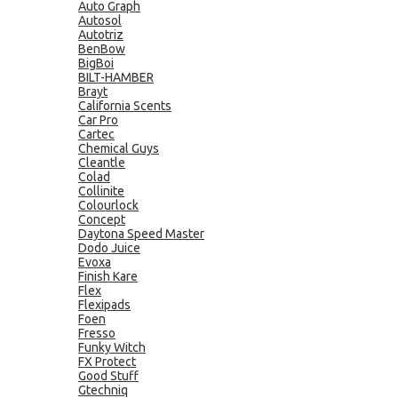
Auto Graph
Autosol
Autotriz
BenBow
BigBoi
BILT-HAMBER
Brayt
California Scents
Car Pro
Cartec
Chemical Guys
Cleantle
Colad
Collinite
Colourlock
Concept
Daytona Speed Master
Dodo Juice
Evoxa
Finish Kare
Flex
Flexipads
Foen
Fresso
Funky Witch
FX Protect
Good Stuff
Gtechniq