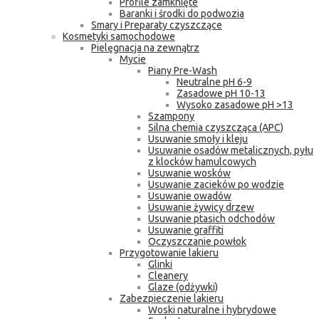
Profile zamknięte
Baranki i środki do podwozia
Smary i Preparaty czyszczące
Kosmetyki samochodowe
Pielęgnacja na zewnątrz
Mycie
Piany Pre-Wash
Neutralne pH 6-9
Zasadowe pH 10-13
Wysoko zasadowe pH >13
Szampony
Silna chemia czyszcząca (APC)
Usuwanie smoły i kleju
Usuwanie osadów metalicznych, pyłu
z klocków hamulcowych
Usuwanie wosków
Usuwanie zacieków po wodzie
Usuwanie owadów
Usuwanie żywicy drzew
Usuwanie ptasich odchodów
Usuwanie graffiti
Oczyszczanie powłok
Przygotowanie lakieru
Glinki
Cleanery
Glaze (odżywki)
Zabezpieczenie lakieru
Woski naturalne i hybrydowe