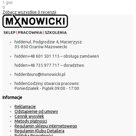
1 gwi.
0
Zobacz wszystkie
0
recenzji
hidden
ul. Podgrodzie 4, Macierzysz
05-850 Ożarów Mazowiecki
hidden
+48 601 501 115 – obsługa zamówień
hidden
+48 735 977 717 – doradztwo
hidden
biuro@mxnowicki.pl
hidden
Godziny otwarcia pracowni:
Poniedziałek - Piątek 09:00 - 17:00
Informacje
Reklamacje
Odstąpienie od umowy
Cennik wysyłek
Metody płatności
Regulamin sklepu internetowego
Regulamin Klubu Detailera
Polityka Prywatności