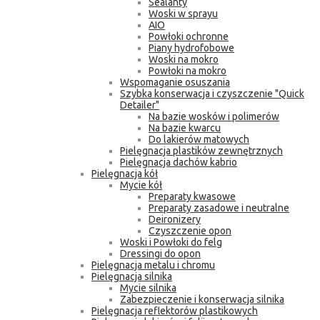
Sealanty
Woski w sprayu
AIO
Powłoki ochronne
Piany hydrofobowe
Woski na mokro
Powłoki na mokro
Wspomaganie osuszania
Szybka konserwacja i czyszczenie "Quick
Detailer"
Na bazie wosków i polimerów
Na bazie kwarcu
Do lakierów matowych
Pielęgnacja plastików zewnętrznych
Pielęgnacja dachów kabrio
Pielęgnacja kół
Mycie kół
Preparaty kwasowe
Preparaty zasadowe i neutralne
Deironizery
Czyszczenie opon
Woski i Powłoki do felg
Dressingi do opon
Pielęgnacja metalu i chromu
Pielęgnacja silnika
Mycie silnika
Zabezpieczenie i konserwacja silnika
Pielęgnacja reflektorów plastikowych