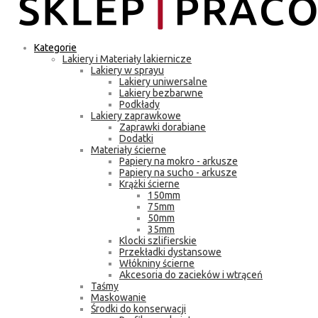
Kategorie
Lakiery i Materiały lakiernicze
Lakiery w sprayu
Lakiery uniwersalne
Lakiery bezbarwne
Podkłady
Lakiery zaprawkowe
Zaprawki dorabiane
Dodatki
Materiały ścierne
Papiery na mokro - arkusze
Papiery na sucho - arkusze
Krążki ścierne
150mm
75mm
50mm
35mm
Klocki szlifierskie
Przekładki dystansowe
Włókniny ścierne
Akcesoria do zacieków i wtrąceń
Taśmy
Maskowanie
Środki do konserwacji