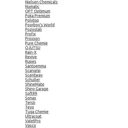
Nielsen Chemicals
Numatic
OPT Optimum
Poka Premium
Polytop
Poorboy's World
Pozostali
Profix
Proxxon
Pure Chemie
QJUTSU
Rain-X
Revive
Rupes
Santoemma
Scangrip
Scentway
Schuller
ShineMate
Shiny Garage
Soft99
Sonax
Tenzi
Tevo
Tuga Chemie
Ultracoat
ValetPro
Vasco