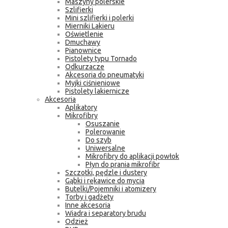
Maszyny polerskie
Szlifierki
Mini szlifierki i polerki
Mierniki Lakieru
Oświetlenie
Dmuchawy
Pianownice
Pistolety typu Tornado
Odkurzacze
Akcesoria do pneumatyki
Myjki ciśnieniowe
Pistolety lakiernicze
Akcesoria
Aplikatory
Mikrofibry
Osuszanie
Polerowanie
Do szyb
Uniwersalne
Mikrofibry do aplikacji powłok
Płyn do prania mikrofibr
Szczotki, pędzle i dustery
Gąbki i rękawice do mycia
Butelki/Pojemniki i atomizery
Torby i gadżety
Inne akcesoria
Wiadra i separatory brudu
Odzież