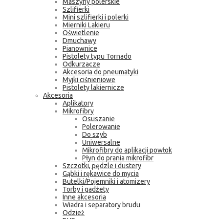
Maszyny polerskie
Szlifierki
Mini szlifierki i polerki
Mierniki Lakieru
Oświetlenie
Dmuchawy
Pianownice
Pistolety typu Tornado
Odkurzacze
Akcesoria do pneumatyki
Myjki ciśnieniowe
Pistolety lakiernicze
Akcesoria
Aplikatory
Mikrofibry
Osuszanie
Polerowanie
Do szyb
Uniwersalne
Mikrofibry do aplikacji powłok
Płyn do prania mikrofibr
Szczotki, pędzle i dustery
Gąbki i rękawice do mycia
Butelki/Pojemniki i atomizery
Torby i gadżety
Inne akcesoria
Wiadra i separatory brudu
Odzież