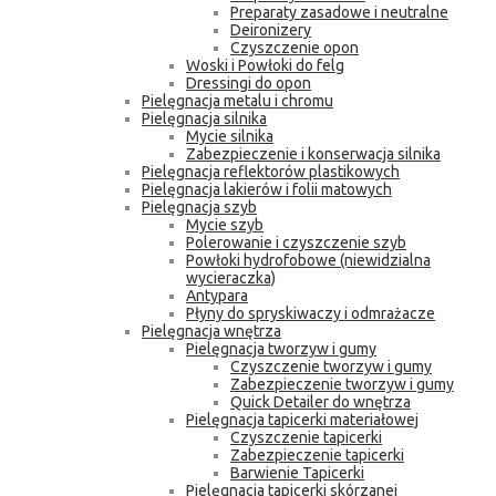
Preparaty zasadowe i neutralne
Deironizery
Czyszczenie opon
Woski i Powłoki do felg
Dressingi do opon
Pielęgnacja metalu i chromu
Pielęgnacja silnika
Mycie silnika
Zabezpieczenie i konserwacja silnika
Pielęgnacja reflektorów plastikowych
Pielęgnacja lakierów i folii matowych
Pielęgnacja szyb
Mycie szyb
Polerowanie i czyszczenie szyb
Powłoki hydrofobowe (niewidzialna
wycieraczka)
Antypara
Płyny do spryskiwaczy i odmrażacze
Pielęgnacja wnętrza
Pielęgnacja tworzyw i gumy
Czyszczenie tworzyw i gumy
Zabezpieczenie tworzyw i gumy
Quick Detailer do wnętrza
Pielęgnacja tapicerki materiałowej
Czyszczenie tapicerki
Zabezpieczenie tapicerki
Barwienie Tapicerki
Pielęgnacja tapicerki skórzanej