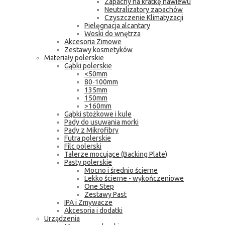
Zapachy na kratkę nawiewu
Neutralizatory zapachów
Czyszczenie Klimatyzacji
Pielęgnacja alcantary
Woski do wnętrza
Akcesoria Zimowe
Zestawy kosmetyków
Materiały polerskie
Gąbki polerskie
<50mm
80-100mm
135mm
150mm
>160mm
Gąbki stożkowe i kule
Pady do usuwania morki
Pady z Mikrofibry
Futra polerskie
Filc polerski
Talerze mocujące (Backing Plate)
Pasty polerskie
Mocno i średnio ścierne
Lekko ścierne - wykończeniowe
One Step
Zestawy Past
IPA i Zmywacze
Akcesoria i dodatki
Urządzenia