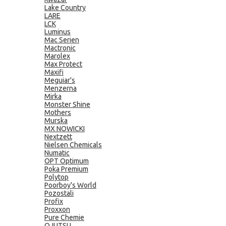
Lake Country
LARE
LCK
Luminus
Mac Serien
Mactronic
Marolex
Max Protect
Maxifi
Meguiar's
Menzerna
Mirka
Monster Shine
Mothers
Murska
MX NOWICKI
Nextzett
Nielsen Chemicals
Numatic
OPT Optimum
Poka Premium
Polytop
Poorboy's World
Pozostali
Profix
Proxxon
Pure Chemie
QJUTSU