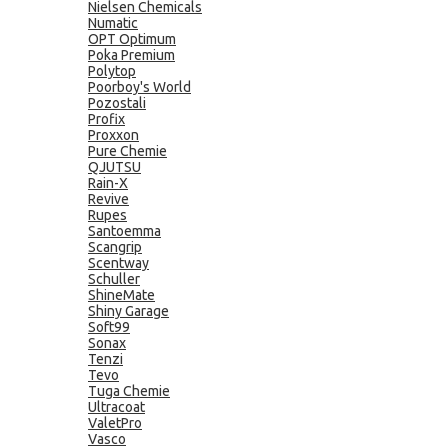
Nielsen Chemicals
Numatic
OPT Optimum
Poka Premium
Polytop
Poorboy's World
Pozostali
Profix
Proxxon
Pure Chemie
QJUTSU
Rain-X
Revive
Rupes
Santoemma
Scangrip
Scentway
Schuller
ShineMate
Shiny Garage
Soft99
Sonax
Tenzi
Tevo
Tuga Chemie
Ultracoat
ValetPro
Vasco