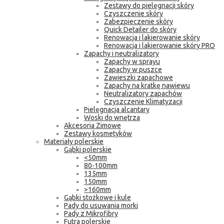
Zestawy do pielęgnacji skóry
Czyszczenie skóry
Zabezpieczenie skóry
Quick Detailer do skóry
Renowacja i lakierowanie skóry
Renowacja i lakierowanie skóry PRO
Zapachy i neutralizatory
Zapachy w sprayu
Zapachy w puszce
Zawieszki zapachowe
Zapachy na kratkę nawiewu
Neutralizatory zapachów
Czyszczenie Klimatyzacji
Pielęgnacja alcantary
Woski do wnętrza
Akcesoria Zimowe
Zestawy kosmetyków
Materiały polerskie
Gąbki polerskie
<50mm
80-100mm
135mm
150mm
>160mm
Gąbki stożkowe i kule
Pady do usuwania morki
Pady z Mikrofibry
Futra polerskie