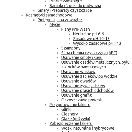
Profile zamknięte
Baranki i środki do podwozia
Smary i Preparaty czyszczące
Kosmetyki samochodowe
Pielęgnacja na zewnątrz
Mycie
Piany Pre-Wash
Neutralne pH 6-9
Zasadowe pH 10-13
Wysoko zasadowe pH >13
Szampony
Silna chemia czyszcząca (APC)
Usuwanie smoły i kleju
Usuwanie osadów metalicznych, pyłu
z klocków hamulcowych
Usuwanie wosków
Usuwanie zacieków po wodzie
Usuwanie owadów
Usuwanie żywicy drzew
Usuwanie ptasich odchodów
Usuwanie graffiti
Oczyszczanie powłok
Przygotowanie lakieru
Glinki
Cleanery
Glaze (odżywki)
Zabezpieczenie lakieru
Woski naturalne i hybrydowe