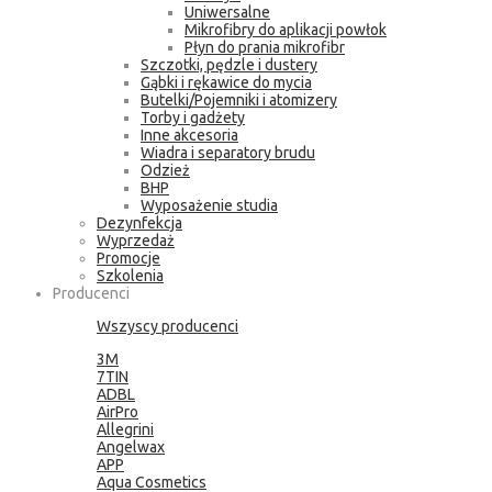
Uniwersalne
Mikrofibry do aplikacji powłok
Płyn do prania mikrofibr
Szczotki, pędzle i dustery
Gąbki i rękawice do mycia
Butelki/Pojemniki i atomizery
Torby i gadżety
Inne akcesoria
Wiadra i separatory brudu
Odzież
BHP
Wyposażenie studia
Dezynfekcja
Wyprzedaż
Promocje
Szkolenia
Producenci
Wszyscy producenci
3M
7TIN
ADBL
AirPro
Allegrini
Angelwax
APP
Aqua Cosmetics