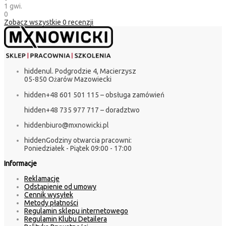
1 gwi.
0
Zobacz wszystkie
0
recenzji
hidden
ul. Podgrodzie 4, Macierzysz
05-850 Ożarów Mazowiecki
hidden
+48 601 501 115 – obsługa zamówień
hidden
+48 735 977 717 – doradztwo
hidden
biuro@mxnowicki.pl
hidden
Godziny otwarcia pracowni:
Poniedziałek - Piątek 09:00 - 17:00
Informacje
Reklamacje
Odstąpienie od umowy
Cennik wysyłek
Metody płatności
Regulamin sklepu internetowego
Regulamin Klubu Detailera