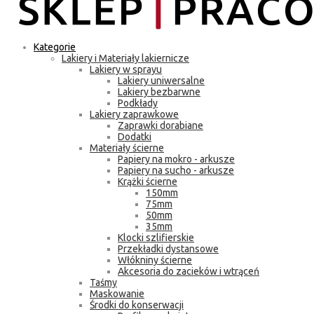
Kategorie
Lakiery i Materiały lakiernicze
Lakiery w sprayu
Lakiery uniwersalne
Lakiery bezbarwne
Podkłady
Lakiery zaprawkowe
Zaprawki dorabiane
Dodatki
Materiały ścierne
Papiery na mokro - arkusze
Papiery na sucho - arkusze
Krążki ścierne
150mm
75mm
50mm
35mm
Klocki szlifierskie
Przekładki dystansowe
Włókniny ścierne
Akcesoria do zacieków i wtrąceń
Taśmy
Maskowanie
Środki do konserwacji