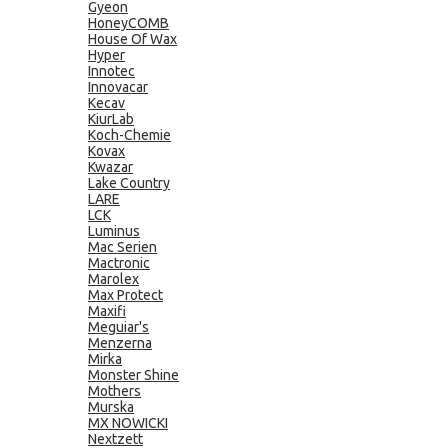
Gyeon
HoneyCOMB
House Of Wax
Hyper
Innotec
Innovacar
Kecav
KiurLab
Koch-Chemie
Kovax
Kwazar
Lake Country
LARE
LCK
Luminus
Mac Serien
Mactronic
Marolex
Max Protect
Maxifi
Meguiar's
Menzerna
Mirka
Monster Shine
Mothers
Murska
MX NOWICKI
Nextzett