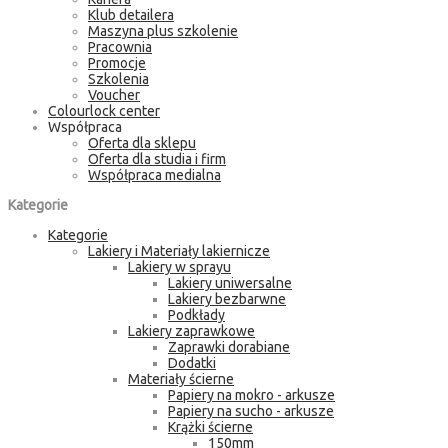
Klub detailera
Maszyna plus szkolenie
Pracownia
Promocje
Szkolenia
Voucher
Colourlock center
Współpraca
Oferta dla sklepu
Oferta dla studia i firm
Współpraca medialna
Kategorie
Kategorie
Lakiery i Materiały lakiernicze
Lakiery w sprayu
Lakiery uniwersalne
Lakiery bezbarwne
Podkłady
Lakiery zaprawkowe
Zaprawki dorabiane
Dodatki
Materiały ścierne
Papiery na mokro - arkusze
Papiery na sucho - arkusze
Krążki ścierne
150mm