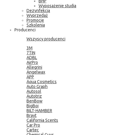
BHP
Wyposażenie studia
Dezynfekcja
Wyprzedaż
Promocje
Szkolenia
Producenci
Wszyscy producenci
3M
7TIN
ADBL
AirPro
Allegrini
Angelwax
APP
Aqua Cosmetics
Auto Graph
Autosol
Autotriz
BenBow
BigBoi
BILT-HAMBER
Brayt
California Scents
Car Pro
Cartec
Chemical Guys