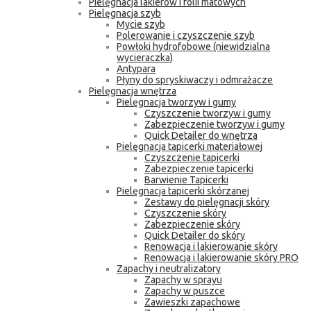
Pielęgnacja lakierów i folii matowych
Pielęgnacja szyb
Mycie szyb
Polerowanie i czyszczenie szyb
Powłoki hydrofobowe (niewidzialna
wycieraczka)
Antypara
Płyny do spryskiwaczy i odmrażacze
Pielęgnacja wnętrza
Pielęgnacja tworzyw i gumy
Czyszczenie tworzyw i gumy
Zabezpieczenie tworzyw i gumy
Quick Detailer do wnętrza
Pielęgnacja tapicerki materiałowej
Czyszczenie tapicerki
Zabezpieczenie tapicerki
Barwienie Tapicerki
Pielęgnacja tapicerki skórzanej
Zestawy do pielęgnacji skóry
Czyszczenie skóry
Zabezpieczenie skóry
Quick Detailer do skóry
Renowacja i lakierowanie skóry
Renowacja i lakierowanie skóry PRO
Zapachy i neutralizatory
Zapachy w sprayu
Zapachy w puszce
Zawieszki zapachowe