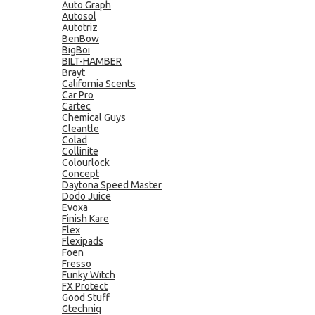
Auto Graph
Autosol
Autotriz
BenBow
BigBoi
BILT-HAMBER
Brayt
California Scents
Car Pro
Cartec
Chemical Guys
Cleantle
Colad
Collinite
Colourlock
Concept
Daytona Speed Master
Dodo Juice
Evoxa
Finish Kare
Flex
Flexipads
Foen
Fresso
Funky Witch
FX Protect
Good Stuff
Gtechniq