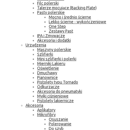
Filc polerski
Talerze mocujące (Backing Plate)
Pasty polerskie
Mocno i średnio ścierne
Lekko ścierne - wykończeniowe
One Step
Zestawy Past
IPA i Zmywacze
Akcesoria i dodatki
Urządzenia
Maszyny polerskie
Szlifierki
Mini szlifierki i polerki
Mierniki Lakieru
Oświetlenie
Dmuchawy
Pianownice
Pistolety typu Tornado
Odkurzacze
Akcesoria do pneumatyki
Myjki ciśnieniowe
Pistolety lakiernicze
Akcesoria
Aplikatory
Mikrofibry
Osuszanie
Polerowanie
Do szyb