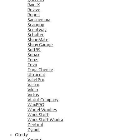
Rain-X
Revive
Rupes
Santoemma
Scangrip
Scentway
Schuller
ShineMate
Shiny Garage
Soft99
Sonax
Tenzi
Tevo
Tuga Chemie
Ultracoat
ValetPro
Vasco
Vikan
Virtus
Vlatof Company
WaxPRO
Wheel Woolies
Work Stuff
Work Stuff Wiadra
Zentool
Zymöl
Oferty
Kariera