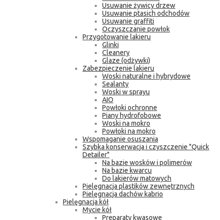
Usuwanie żywicy drzew
Usuwanie ptasich odchodów
Usuwanie graffiti
Oczyszczanie powłok
Przygotowanie lakieru
Glinki
Cleanery
Glaze (odżywki)
Zabezpieczenie lakieru
Woski naturalne i hybrydowe
Sealanty
Woski w sprayu
AIO
Powłoki ochronne
Piany hydrofobowe
Woski na mokro
Powłoki na mokro
Wspomaganie osuszania
Szybka konserwacja i czyszczenie "Quick
Detailer"
Na bazie wosków i polimerów
Na bazie kwarcu
Do lakierów matowych
Pielęgnacja plastików zewnętrznych
Pielęgnacja dachów kabrio
Pielęgnacja kół
Mycie kół
Preparaty kwasowe