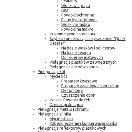
Sealanty
Woski w sprayu
AIO
Powłoki ochronne
Piany hydrofobowe
Woski na mokro
Powłoki na mokro
Wspomaganie osuszania
Szybka konserwacja i czyszczenie "Quick
Detailer"
Na bazie wosków i polimerów
Na bazie kwarcu
Do lakierów matowych
Pielęgnacja plastików zewnętrznych
Pielęgnacja dachów kabrio
Pielęgnacja kół
Mycie kół
Preparaty kwasowe
Preparaty zasadowe i neutralne
Deironizery
Czyszczenie opon
Woski i Powłoki do felg
Dressingi do opon
Pielęgnacja metalu i chromu
Pielęgnacja silnika
Mycie silnika
Zabezpieczenie i konserwacja silnika
Pielęgnacja reflektorów plastikowych