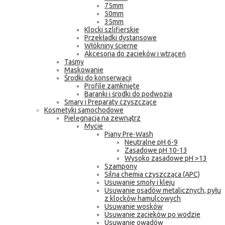
75mm
50mm
35mm
Klocki szlifierskie
Przekładki dystansowe
Włókniny ścierne
Akcesoria do zacieków i wtrąceń
Taśmy
Maskowanie
Środki do konserwacji
Profile zamknięte
Baranki i środki do podwozia
Smary i Preparaty czyszczące
Kosmetyki samochodowe
Pielęgnacja na zewnątrz
Mycie
Piany Pre-Wash
Neutralne pH 6-9
Zasadowe pH 10-13
Wysoko zasadowe pH >13
Szampony
Silna chemia czyszcząca (APC)
Usuwanie smoły i kleju
Usuwanie osadów metalicznych, pyłu
z klocków hamulcowych
Usuwanie wosków
Usuwanie zacieków po wodzie
Usuwanie owadów