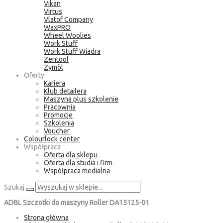
Vikan
Virtus
Vlatof Company
WaxPRO
Wheel Woolies
Work Stuff
Work Stuff Wiadra
Zentool
Zymöl
Oferty
Kariera
Klub detailera
Maszyna plus szkolenie
Pracownia
Promocje
Szkolenia
Voucher
Colourlock center
Współpraca
Oferta dla sklepu
Oferta dla studia i firm
Współpraca medialna
Szukaj
ADBL Szczotki do maszyny Roller DA15125-01
Strona główna