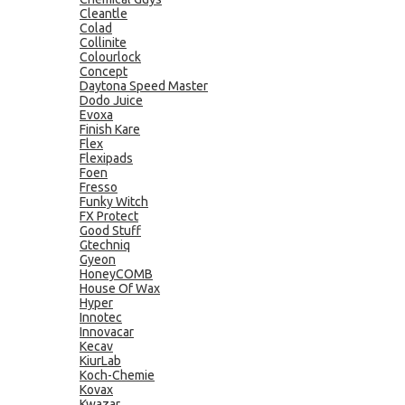
Cleantle
Colad
Collinite
Colourlock
Concept
Daytona Speed Master
Dodo Juice
Evoxa
Finish Kare
Flex
Flexipads
Foen
Fresso
Funky Witch
FX Protect
Good Stuff
Gtechniq
Gyeon
HoneyCOMB
House Of Wax
Hyper
Innotec
Innovacar
Kecav
KiurLab
Koch-Chemie
Kovax
Kwazar