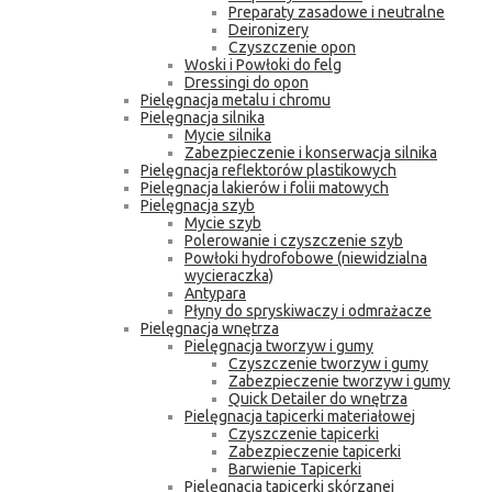
Preparaty zasadowe i neutralne
Deironizery
Czyszczenie opon
Woski i Powłoki do felg
Dressingi do opon
Pielęgnacja metalu i chromu
Pielęgnacja silnika
Mycie silnika
Zabezpieczenie i konserwacja silnika
Pielęgnacja reflektorów plastikowych
Pielęgnacja lakierów i folii matowych
Pielęgnacja szyb
Mycie szyb
Polerowanie i czyszczenie szyb
Powłoki hydrofobowe (niewidzialna
wycieraczka)
Antypara
Płyny do spryskiwaczy i odmrażacze
Pielęgnacja wnętrza
Pielęgnacja tworzyw i gumy
Czyszczenie tworzyw i gumy
Zabezpieczenie tworzyw i gumy
Quick Detailer do wnętrza
Pielęgnacja tapicerki materiałowej
Czyszczenie tapicerki
Zabezpieczenie tapicerki
Barwienie Tapicerki
Pielęgnacja tapicerki skórzanej