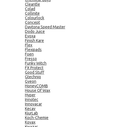
Cleantle
Colad
Collinite
Colourlock
Concept
Daytona Speed Master
Dodo Juice
Evoxa
Finish Kare
Flex
Flexipads
Foen
Fresso
Funky Witch
FX Protect
Good Stuff
Gtechniq
Gyeon
HoneyCOMB
House Of Wax
Hyper
Innotec
Innovacar
Kecav
KiurLab
Koch-Chemie
Kovax
Kwazar