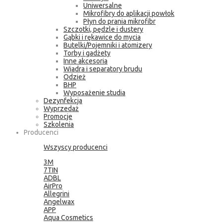
Uniwersalne
Mikrofibry do aplikacji powłok
Płyn do prania mikrofibr
Szczotki, pędzle i dustery
Gąbki i rękawice do mycia
Butelki/Pojemniki i atomizery
Torby i gadżety
Inne akcesoria
Wiadra i separatory brudu
Odzież
BHP
Wyposażenie studia
Dezynfekcja
Wyprzedaż
Promocje
Szkolenia
Producenci
Wszyscy producenci
3M
7TIN
ADBL
AirPro
Allegrini
Angelwax
APP
Aqua Cosmetics