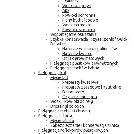
Sealanty
Woski w sprayu
AIO
Powłoki ochronne
Piany hydrofobowe
Woski na mokro
Powłoki na mokro
Wspomaganie osuszania
Szybka konserwacja i czyszczenie "Quick
Detailer"
Na bazie wosków i polimerów
Na bazie kwarcu
Do lakierów matowych
Pielęgnacja plastików zewnętrznych
Pielęgnacja dachów kabrio
Pielęgnacja kół
Mycie kół
Preparaty kwasowe
Preparaty zasadowe i neutralne
Deironizery
Czyszczenie opon
Woski i Powłoki do felg
Dressingi do opon
Pielęgnacja metalu i chromu
Pielęgnacja silnika
Mycie silnika
Zabezpieczenie i konserwacja silnika
Pielęgnacja reflektorów plastikowych