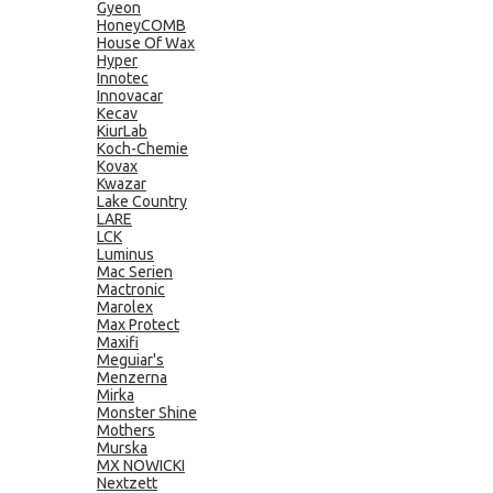
Gyeon
HoneyCOMB
House Of Wax
Hyper
Innotec
Innovacar
Kecav
KiurLab
Koch-Chemie
Kovax
Kwazar
Lake Country
LARE
LCK
Luminus
Mac Serien
Mactronic
Marolex
Max Protect
Maxifi
Meguiar's
Menzerna
Mirka
Monster Shine
Mothers
Murska
MX NOWICKI
Nextzett