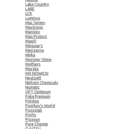
Lake Country
LARE
LCK
Luminus
Mac Serien
Mactronic
Marolex
Max Protect
Maxifi
Meguiar's
Menzerna
Mirka
Monster Shine
Mothers
Murska
MX NOWICKI
Nextzett
Nielsen Chemicals
Numatic
OPT Optimum
Poka Premium
Polytop
Poorboy's World
Pozostali
Profix
Proxxon
Pure Chemie
QJUTSU