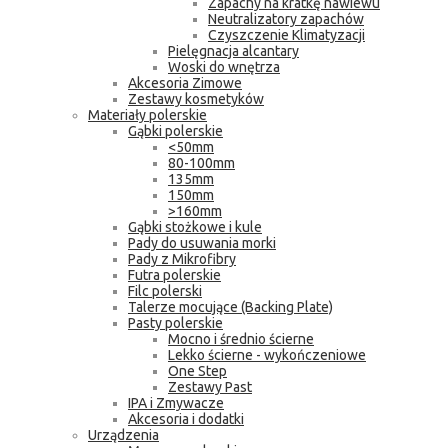
Zapachy na kratkę nawiewu
Neutralizatory zapachów
Czyszczenie Klimatyzacji
Pielęgnacja alcantary
Woski do wnętrza
Akcesoria Zimowe
Zestawy kosmetyków
Materiały polerskie
Gąbki polerskie
<50mm
80-100mm
135mm
150mm
>160mm
Gąbki stożkowe i kule
Pady do usuwania morki
Pady z Mikrofibry
Futra polerskie
Filc polerski
Talerze mocujące (Backing Plate)
Pasty polerskie
Mocno i średnio ścierne
Lekko ścierne - wykończeniowe
One Step
Zestawy Past
IPA i Zmywacze
Akcesoria i dodatki
Urządzenia