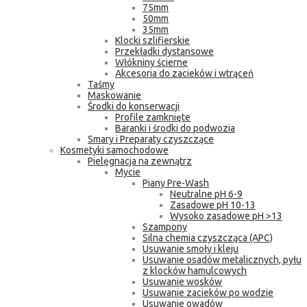
75mm
50mm
35mm
Klocki szlifierskie
Przekładki dystansowe
Włókniny ścierne
Akcesoria do zacieków i wtrąceń
Taśmy
Maskowanie
Środki do konserwacji
Profile zamknięte
Baranki i środki do podwozia
Smary i Preparaty czyszczące
Kosmetyki samochodowe
Pielęgnacja na zewnątrz
Mycie
Piany Pre-Wash
Neutralne pH 6-9
Zasadowe pH 10-13
Wysoko zasadowe pH >13
Szampony
Silna chemia czyszcząca (APC)
Usuwanie smoły i kleju
Usuwanie osadów metalicznych, pyłu
z klocków hamulcowych
Usuwanie wosków
Usuwanie zacieków po wodzie
Usuwanie owadów