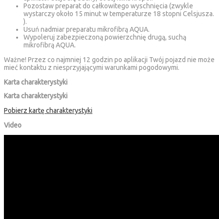
Pozostaw preparat do całkowitego wyschnięcia (zwykle
wystarczy około 15 minut w temperaturze 18 stopni Celsjusza.
).
Usuń nadmiar preparatu mikrofibrą AQUA.
Wypoleruj zabezpieczoną powierzchnię drugą, suchą
mikrofibrą AQUA.
Ważne! Przez co najmniej 12 godzin po aplikacji Twój pojazd nie może
mieć kontaktu z niesprzyjającymi warunkami pogodowymi.
Karta charakterystyki
Karta charakterystyki
Pobierz kartę charakterystyki
Video