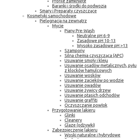
Profile zamknięte
Baranki i środki do podwozia
Smary i Preparaty czyszczące
Kosmetyki samochodowe
Pielęgnacja na zewnątrz
Mycie
Piany Pre-Wash
Neutralne pH 6-9
Zasadowe pH 10-13
Wysoko zasadowe pH >13
Szampony
Silna chemia czyszcząca (APC)
Usuwanie smoły i kleju
Usuwanie osadów metalicznych, pyłu
z klocków hamulcowych
Usuwanie wosków
Usuwanie zacieków po wodzie
Usuwanie owadów
Usuwanie żywicy drzew
Usuwanie ptasich odchodów
Usuwanie graffiti
Oczyszczanie powłok
Przygotowanie lakieru
Glinki
Cleanery
Glaze (odżywki)
Zabezpieczenie lakieru
Woski naturalne i hybrydowe