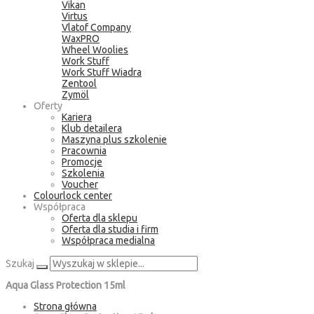
Vikan
Virtus
Vlatof Company
WaxPRO
Wheel Woolies
Work Stuff
Work Stuff Wiadra
Zentool
Zymöl
Oferty
Kariera
Klub detailera
Maszyna plus szkolenie
Pracownia
Promocje
Szkolenia
Voucher
Colourlock center
Współpraca
Oferta dla sklepu
Oferta dla studia i firm
Współpraca medialna
Szukaj
Aqua Glass Protection 15ml
Strona główna