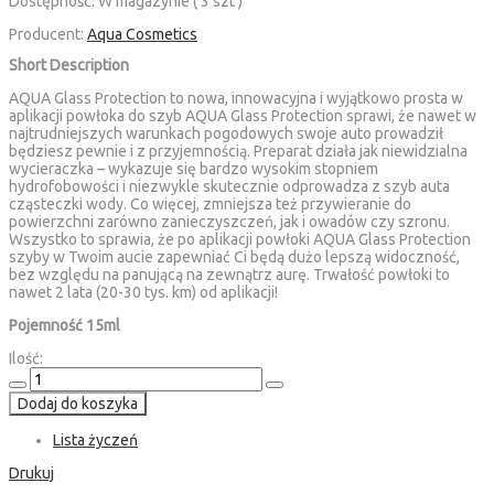
Dostępność:
W magazynie ( 3 szt )
Producent:
Aqua Cosmetics
Short Description
AQUA Glass Protection to nowa, innowacyjna i wyjątkowo prosta w
aplikacji powłoka do szyb AQUA Glass Protection sprawi, że nawet w
najtrudniejszych warunkach pogodowych swoje auto prowadził
będziesz pewnie i z przyjemnością. Preparat działa jak niewidzialna
wycieraczka – wykazuje się bardzo wysokim stopniem
hydrofobowości i niezwykle skutecznie odprowadza z szyb auta
cząsteczki wody. Co więcej, zmniejsza też przywieranie do
powierzchni zarówno zanieczyszczeń, jak i owadów czy szronu.
Wszystko to sprawia, że po aplikacji powłoki AQUA Glass Protection
szyby w Twoim aucie zapewniać Ci będą dużo lepszą widoczność,
bez względu na panującą na zewnątrz aurę. Trwałość powłoki to
nawet 2 lata (20-30 tys. km) od aplikacji!
Pojemność 15ml
Ilość:
Dodaj do koszyka
Lista życzeń
Drukuj