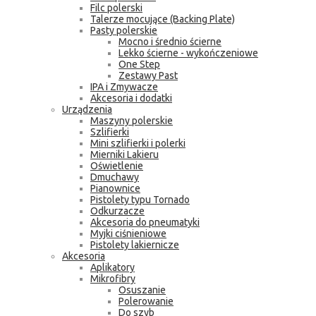
Filc polerski
Talerze mocujące (Backing Plate)
Pasty polerskie
Mocno i średnio ścierne
Lekko ścierne - wykończeniowe
One Step
Zestawy Past
IPA i Zmywacze
Akcesoria i dodatki
Urządzenia
Maszyny polerskie
Szlifierki
Mini szlifierki i polerki
Mierniki Lakieru
Oświetlenie
Dmuchawy
Pianownice
Pistolety typu Tornado
Odkurzacze
Akcesoria do pneumatyki
Myjki ciśnieniowe
Pistolety lakiernicze
Akcesoria
Aplikatory
Mikrofibry
Osuszanie
Polerowanie
Do szyb