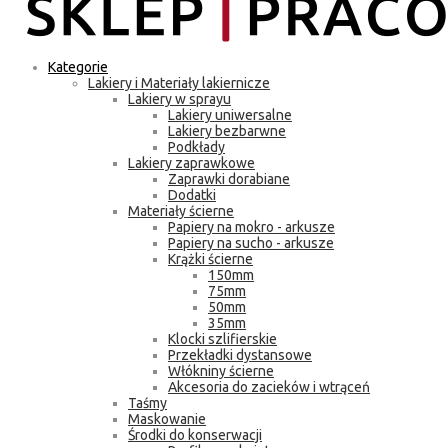
Kategorie
Lakiery i Materiały lakiernicze
Lakiery w sprayu
Lakiery uniwersalne
Lakiery bezbarwne
Podkłady
Lakiery zaprawkowe
Zaprawki dorabiane
Dodatki
Materiały ścierne
Papiery na mokro - arkusze
Papiery na sucho - arkusze
Krążki ścierne
150mm
75mm
50mm
35mm
Klocki szlifierskie
Przekładki dystansowe
Włókniny ścierne
Akcesoria do zacieków i wtrąceń
Taśmy
Maskowanie
Środki do konserwacji