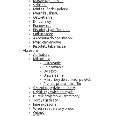
Maszyny polerskie
Szlifierki
Mini szlifierki i polerki
Mierniki Lakieru
Oświetlenie
Dmuchawy
Pianownice
Pistolety typu Tornado
Odkurzacze
Akcesoria do pneumatyki
Myjki ciśnieniowe
Pistolety lakiernicze
Akcesoria
Aplikatory
Mikrofibry
Osuszanie
Polerowanie
Do szyb
Uniwersalne
Mikrofibry do aplikacji powłok
Płyn do prania mikrofibr
Szczotki, pędzle i dustery
Gąbki i rękawice do mycia
Butelki/Pojemniki i atomizery
Torby i gadżety
Inne akcesoria
Wiadra i separatory brudu
Odzież