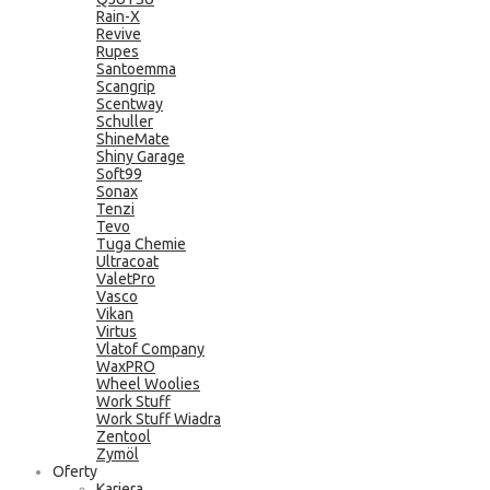
Rain-X
Revive
Rupes
Santoemma
Scangrip
Scentway
Schuller
ShineMate
Shiny Garage
Soft99
Sonax
Tenzi
Tevo
Tuga Chemie
Ultracoat
ValetPro
Vasco
Vikan
Virtus
Vlatof Company
WaxPRO
Wheel Woolies
Work Stuff
Work Stuff Wiadra
Zentool
Zymöl
Oferty
Kariera