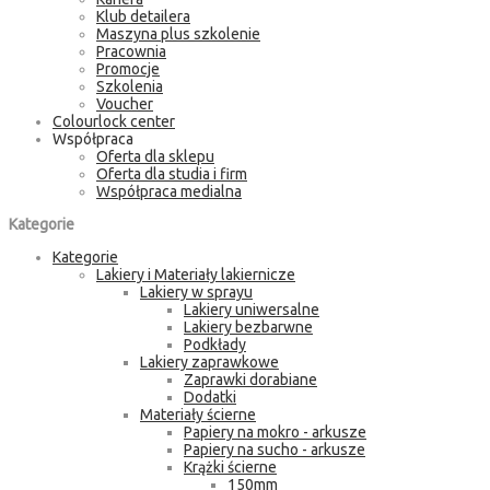
Klub detailera
Maszyna plus szkolenie
Pracownia
Promocje
Szkolenia
Voucher
Colourlock center
Współpraca
Oferta dla sklepu
Oferta dla studia i firm
Współpraca medialna
Kategorie
Kategorie
Lakiery i Materiały lakiernicze
Lakiery w sprayu
Lakiery uniwersalne
Lakiery bezbarwne
Podkłady
Lakiery zaprawkowe
Zaprawki dorabiane
Dodatki
Materiały ścierne
Papiery na mokro - arkusze
Papiery na sucho - arkusze
Krążki ścierne
150mm