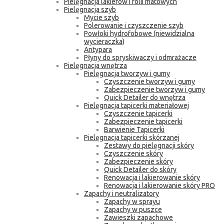
Pielęgnacja lakierów i folii matowych
Pielęgnacja szyb
Mycie szyb
Polerowanie i czyszczenie szyb
Powłoki hydrofobowe (niewidzialna
wycieraczka)
Antypara
Płyny do spryskiwaczy i odmrażacze
Pielęgnacja wnętrza
Pielęgnacja tworzyw i gumy
Czyszczenie tworzyw i gumy
Zabezpieczenie tworzyw i gumy
Quick Detailer do wnętrza
Pielęgnacja tapicerki materiałowej
Czyszczenie tapicerki
Zabezpieczenie tapicerki
Barwienie Tapicerki
Pielęgnacja tapicerki skórzanej
Zestawy do pielęgnacji skóry
Czyszczenie skóry
Zabezpieczenie skóry
Quick Detailer do skóry
Renowacja i lakierowanie skóry
Renowacja i lakierowanie skóry PRO
Zapachy i neutralizatory
Zapachy w sprayu
Zapachy w puszce
Zawieszki zapachowe