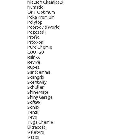
Nielsen Chemicals
Numatic
OPT Optimum
Poka Premium
Polytop
Poorboy's World
Pozostali
Profix
Proxxon
Pure Chemie
QJUTSU
Rain-X
Revive
Rupes
Santoemma
Scangrip
Scentway
Schuller
ShineMate
Shiny Garage
Soft99
Sonax
Tenzi
Tevo
Tuga Chemie
Ultracoat
ValetPro
Vasco