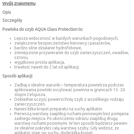
Wyślij znajomemu
Opis
Szczegóły
Powłoka do szyb AQUA Glass Protection to:
Lepsza widoczność w każdych warunkach pogodowych,
zwiększone bezpieczeństwo kierowcy i pasażerów,
bardzo silne działanie hydrofobowe,
zmniejszone przywieranie do szyb zanieczyszczeń, owadów,
szronu,
wyjątkowo prosta aplikacja,
trwałość nawet do 2 lat od aplikacji.
Sposób aplikacji:
Zadbaj o idealne warunki – temperatura powietrza podczas
aplikowania powłoki oscylować powinna w granicach 15- 20
stopni Celsjusza.
Dokładnie oczyść powierzchnię szyb z wszelkiego rodzaju
zanieczyszczeń.
Nanieś kilka kropel preparatu na suchy aplikator.
Pierwszą warstwę zaaplikuj ruchami pionowymi bez pomijania
żadnego miejsca. Po ukończeniu odrazu zaaplikuj drugą
warstwę ruchami poziomymi. W ten sposób będziesz pewien
że idealnie pokryłeś całą warstwę szyby. Gdy widzisz, że
aplikator staje się suchy, dodaj kilka kropel.