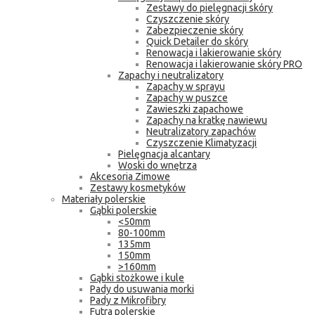
Zestawy do pielęgnacji skóry
Czyszczenie skóry
Zabezpieczenie skóry
Quick Detailer do skóry
Renowacja i lakierowanie skóry
Renowacja i lakierowanie skóry PRO
Zapachy i neutralizatory
Zapachy w sprayu
Zapachy w puszce
Zawieszki zapachowe
Zapachy na kratkę nawiewu
Neutralizatory zapachów
Czyszczenie Klimatyzacji
Pielęgnacja alcantary
Woski do wnętrza
Akcesoria Zimowe
Zestawy kosmetyków
Materiały polerskie
Gąbki polerskie
<50mm
80-100mm
135mm
150mm
>160mm
Gąbki stożkowe i kule
Pady do usuwania morki
Pady z Mikrofibry
Futra polerskie