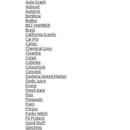
Auto Graph
Autosol
Autotriz
BenBow
BigBoi
BILT-HAMBER
Brayt
California Scents
Car Pro
Cartec
Chemical Guys
Cleantle
Colad
Collinite
Colourlock
Concept
Daytona Speed Master
Dodo Juice
Evoxa
Finish Kare
Flex
Flexipads
Foen
Fresso
Funky Witch
FX Protect
Good Stuff
Gtechniq