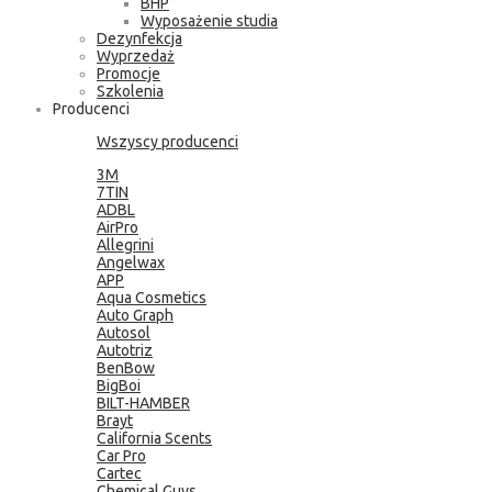
BHP
Wyposażenie studia
Dezynfekcja
Wyprzedaż
Promocje
Szkolenia
Producenci
Wszyscy producenci
3M
7TIN
ADBL
AirPro
Allegrini
Angelwax
APP
Aqua Cosmetics
Auto Graph
Autosol
Autotriz
BenBow
BigBoi
BILT-HAMBER
Brayt
California Scents
Car Pro
Cartec
Chemical Guys