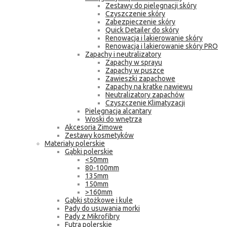
Zestawy do pielęgnacji skóry
Czyszczenie skóry
Zabezpieczenie skóry
Quick Detailer do skóry
Renowacja i lakierowanie skóry
Renowacja i lakierowanie skóry PRO
Zapachy i neutralizatory
Zapachy w sprayu
Zapachy w puszce
Zawieszki zapachowe
Zapachy na kratkę nawiewu
Neutralizatory zapachów
Czyszczenie Klimatyzacji
Pielęgnacja alcantary
Woski do wnętrza
Akcesoria Zimowe
Zestawy kosmetyków
Materiały polerskie
Gąbki polerskie
<50mm
80-100mm
135mm
150mm
>160mm
Gąbki stożkowe i kule
Pady do usuwania morki
Pady z Mikrofibry
Futra polerskie