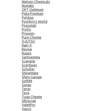
Nielsen Chemicals
Numatic
OPT Optimum
Poka Premium
Polytop
Poorboy's World
Pozostali
Profix
Proxxon
Pure Chemie
QJUTSU
Rain-X
Revive
Rupes
Santoemma
Scangrip
Scentway
Schuller
ShineMate
Shiny Garage
Soft99
Sonax
Tenzi
Tevo
Tuga Chemie
Ultracoat
ValetPro
Vasco