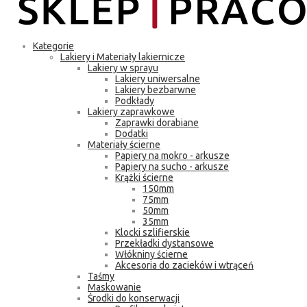
Kategorie
Lakiery i Materiały lakiernicze
Lakiery w sprayu
Lakiery uniwersalne
Lakiery bezbarwne
Podkłady
Lakiery zaprawkowe
Zaprawki dorabiane
Dodatki
Materiały ścierne
Papiery na mokro - arkusze
Papiery na sucho - arkusze
Krążki ścierne
150mm
75mm
50mm
35mm
Klocki szlifierskie
Przekładki dystansowe
Włókniny ścierne
Akcesoria do zacieków i wtrąceń
Taśmy
Maskowanie
Środki do konserwacji