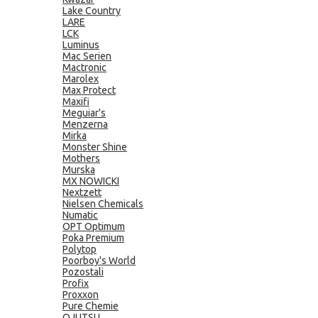
Lake Country
LARE
LCK
Luminus
Mac Serien
Mactronic
Marolex
Max Protect
Maxifi
Meguiar's
Menzerna
Mirka
Monster Shine
Mothers
Murska
MX NOWICKI
Nextzett
Nielsen Chemicals
Numatic
OPT Optimum
Poka Premium
Polytop
Poorboy's World
Pozostali
Profix
Proxxon
Pure Chemie
QJUTSU