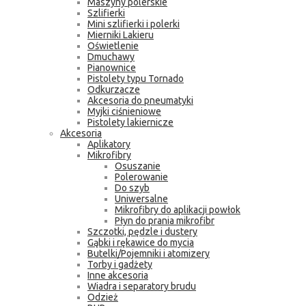
Maszyny polerskie
Szlifierki
Mini szlifierki i polerki
Mierniki Lakieru
Oświetlenie
Dmuchawy
Pianownice
Pistolety typu Tornado
Odkurzacze
Akcesoria do pneumatyki
Myjki ciśnieniowe
Pistolety lakiernicze
Akcesoria
Aplikatory
Mikrofibry
Osuszanie
Polerowanie
Do szyb
Uniwersalne
Mikrofibry do aplikacji powłok
Płyn do prania mikrofibr
Szczotki, pędzle i dustery
Gąbki i rękawice do mycia
Butelki/Pojemniki i atomizery
Torby i gadżety
Inne akcesoria
Wiadra i separatory brudu
Odzież