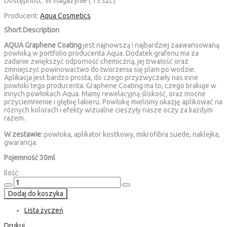
Dostępność:
W magazynie ( 15 szt )
Producent:
Aqua Cosmetics
Short Description
AQUA Graphene Coating
jest najnowszą i najbardziej zaawansowaną
powłoką w portfolio producenta Aqua. Dodatek grafenu ma za
zadanie zwiększyć odporność chemiczną, jej trwałość oraz
zmniejszyć powinowactwo do tworzenia się plam po wodzie.
Aplikacja jest bardzo prosta, do czego przyzwyczaiły nas inne
powłoki tego producenta. Graphene Coating ma to, czego brakuje w
innych powłokach Aqua. Mamy rewelacyjną śliskość, oraz mocne
przyciemnienie i głębię lakieru. Powłokę mieliśmy okazję aplikować na
różnych kolorach i efekty wizualne cieszyły nasze oczy za każdym
razem.
W zestawie:
powłoka, aplikator kostkowy, mikrofibra suede, naklejka,
gwarancja.
Pojemność 30ml
Ilość:
Dodaj do koszyka
Lista życzeń
Drukuj