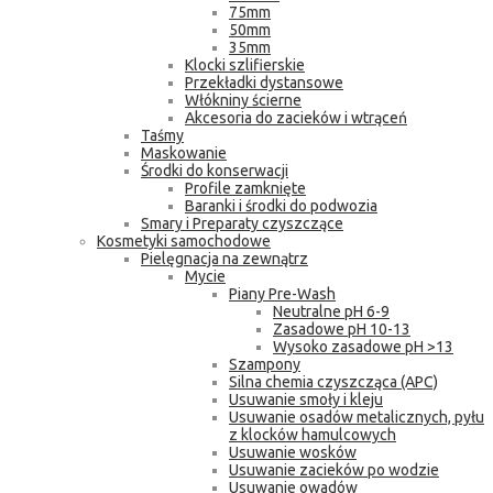
75mm
50mm
35mm
Klocki szlifierskie
Przekładki dystansowe
Włókniny ścierne
Akcesoria do zacieków i wtrąceń
Taśmy
Maskowanie
Środki do konserwacji
Profile zamknięte
Baranki i środki do podwozia
Smary i Preparaty czyszczące
Kosmetyki samochodowe
Pielęgnacja na zewnątrz
Mycie
Piany Pre-Wash
Neutralne pH 6-9
Zasadowe pH 10-13
Wysoko zasadowe pH >13
Szampony
Silna chemia czyszcząca (APC)
Usuwanie smoły i kleju
Usuwanie osadów metalicznych, pyłu
z klocków hamulcowych
Usuwanie wosków
Usuwanie zacieków po wodzie
Usuwanie owadów