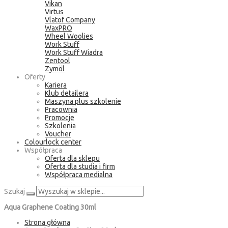
Vikan
Virtus
Vlatof Company
WaxPRO
Wheel Woolies
Work Stuff
Work Stuff Wiadra
Zentool
Zymöl
Oferty
Kariera
Klub detailera
Maszyna plus szkolenie
Pracownia
Promocje
Szkolenia
Voucher
Colourlock center
Współpraca
Oferta dla sklepu
Oferta dla studia i firm
Współpraca medialna
Szukaj
Aqua Graphene Coating 30ml
Strona główna