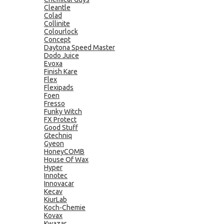
Cleantle
Colad
Collinite
Colourlock
Concept
Daytona Speed Master
Dodo Juice
Evoxa
Finish Kare
Flex
Flexipads
Foen
Fresso
Funky Witch
FX Protect
Good Stuff
Gtechniq
Gyeon
HoneyCOMB
House Of Wax
Hyper
Innotec
Innovacar
Kecav
KiurLab
Koch-Chemie
Kovax
Kwazar