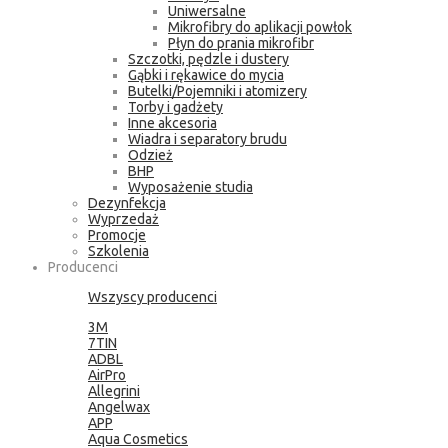
Uniwersalne
Mikrofibry do aplikacji powłok
Płyn do prania mikrofibr
Szczotki, pędzle i dustery
Gąbki i rękawice do mycia
Butelki/Pojemniki i atomizery
Torby i gadżety
Inne akcesoria
Wiadra i separatory brudu
Odzież
BHP
Wyposażenie studia
Dezynfekcja
Wyprzedaż
Promocje
Szkolenia
Producenci
Wszyscy producenci
3M
7TIN
ADBL
AirPro
Allegrini
Angelwax
APP
Aqua Cosmetics