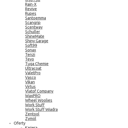
Rain-X
Revive
Rupes
Santoemma
Scangrip
Scentway
Schuller
ShineMate
Shiny Garage
Soft99
Sonax
Tenzi
Tevo
Tuga Chemie
Ultracoat
ValetPro
Vasco
Vikan
Virtus
Vlatof Company
WaxPRO
Wheel Woolies
Work Stuff
Work Stuff Wiadra
Zentool
Zymöl
Oferty
Kariera