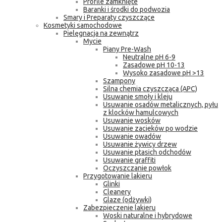
Profile zamknięte
Baranki i środki do podwozia
Smary i Preparaty czyszczące
Kosmetyki samochodowe
Pielęgnacja na zewnątrz
Mycie
Piany Pre-Wash
Neutralne pH 6-9
Zasadowe pH 10-13
Wysoko zasadowe pH >13
Szampony
Silna chemia czyszcząca (APC)
Usuwanie smoły i kleju
Usuwanie osadów metalicznych, pyłu
z klocków hamulcowych
Usuwanie wosków
Usuwanie zacieków po wodzie
Usuwanie owadów
Usuwanie żywicy drzew
Usuwanie ptasich odchodów
Usuwanie graffiti
Oczyszczanie powłok
Przygotowanie lakieru
Glinki
Cleanery
Glaze (odżywki)
Zabezpieczenie lakieru
Woski naturalne i hybrydowe