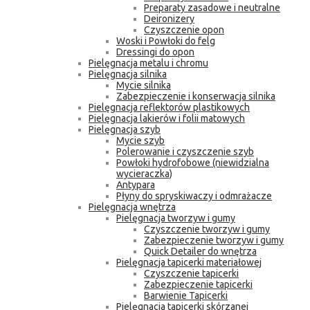
Preparaty zasadowe i neutralne
Deironizery
Czyszczenie opon
Woski i Powłoki do felg
Dressingi do opon
Pielęgnacja metalu i chromu
Pielęgnacja silnika
Mycie silnika
Zabezpieczenie i konserwacja silnika
Pielęgnacja reflektorów plastikowych
Pielęgnacja lakierów i folii matowych
Pielęgnacja szyb
Mycie szyb
Polerowanie i czyszczenie szyb
Powłoki hydrofobowe (niewidzialna
wycieraczka)
Antypara
Płyny do spryskiwaczy i odmrażacze
Pielęgnacja wnętrza
Pielęgnacja tworzyw i gumy
Czyszczenie tworzyw i gumy
Zabezpieczenie tworzyw i gumy
Quick Detailer do wnętrza
Pielęgnacja tapicerki materiałowej
Czyszczenie tapicerki
Zabezpieczenie tapicerki
Barwienie Tapicerki
Pielęgnacja tapicerki skórzanej