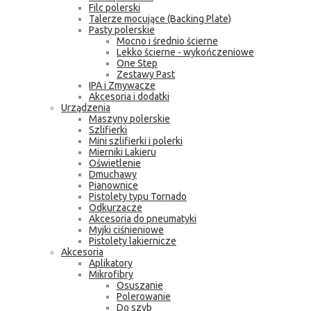
Filc polerski
Talerze mocujące (Backing Plate)
Pasty polerskie
Mocno i średnio ścierne
Lekko ścierne - wykończeniowe
One Step
Zestawy Past
IPA i Zmywacze
Akcesoria i dodatki
Urządzenia
Maszyny polerskie
Szlifierki
Mini szlifierki i polerki
Mierniki Lakieru
Oświetlenie
Dmuchawy
Pianownice
Pistolety typu Tornado
Odkurzacze
Akcesoria do pneumatyki
Myjki ciśnieniowe
Pistolety lakiernicze
Akcesoria
Aplikatory
Mikrofibry
Osuszanie
Polerowanie
Do szyb