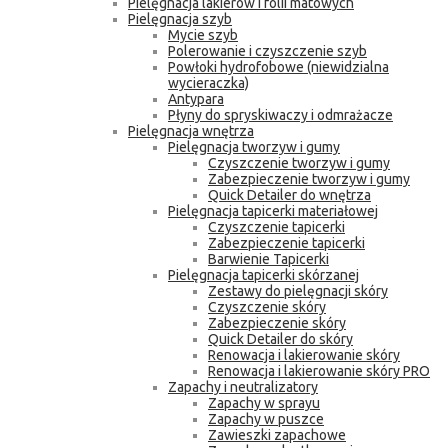
Pielęgnacja lakierów i folii matowych
Pielęgnacja szyb
Mycie szyb
Polerowanie i czyszczenie szyb
Powłoki hydrofobowe (niewidzialna
wycieraczka)
Antypara
Płyny do spryskiwaczy i odmrażacze
Pielęgnacja wnętrza
Pielęgnacja tworzyw i gumy
Czyszczenie tworzyw i gumy
Zabezpieczenie tworzyw i gumy
Quick Detailer do wnętrza
Pielęgnacja tapicerki materiałowej
Czyszczenie tapicerki
Zabezpieczenie tapicerki
Barwienie Tapicerki
Pielęgnacja tapicerki skórzanej
Zestawy do pielęgnacji skóry
Czyszczenie skóry
Zabezpieczenie skóry
Quick Detailer do skóry
Renowacja i lakierowanie skóry
Renowacja i lakierowanie skóry PRO
Zapachy i neutralizatory
Zapachy w sprayu
Zapachy w puszce
Zawieszki zapachowe