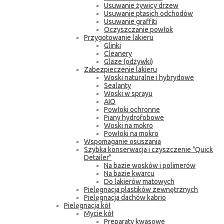
Usuwanie żywicy drzew
Usuwanie ptasich odchodów
Usuwanie graffiti
Oczyszczanie powłok
Przygotowanie lakieru
Glinki
Cleanery
Glaze (odżywki)
Zabezpieczenie lakieru
Woski naturalne i hybrydowe
Sealanty
Woski w sprayu
AIO
Powłoki ochronne
Piany hydrofobowe
Woski na mokro
Powłoki na mokro
Wspomaganie osuszania
Szybka konserwacja i czyszczenie "Quick
Detailer"
Na bazie wosków i polimerów
Na bazie kwarcu
Do lakierów matowych
Pielęgnacja plastików zewnętrznych
Pielęgnacja dachów kabrio
Pielęgnacja kół
Mycie kół
Preparaty kwasowe