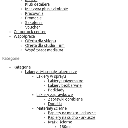
Klub detailera
Maszyna plus szkolenie
Pracownia
Promocje
Szkolenia
Voucher
Colourlock center
Współpraca
Oferta dla sklepu
Oferta dla studia i firm
Współpraca medialna
Kategorie
Kategorie
Lakiery i Materiały lakiernicze
Lakiery w sprayu
Lakiery uniwersalne
Lakiery bezbarwne
Podkłady
Lakiery zaprawkowe
Zaprawki dorabiane
Dodatki
Materiały ścierne
Papiery na mokro - arkusze
Papiery na sucho - arkusze
Krążki ścierne
150mm