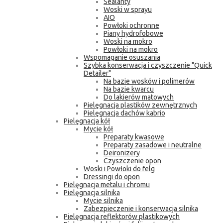
Sealanty
Woski w sprayu
AIO
Powłoki ochronne
Piany hydrofobowe
Woski na mokro
Powłoki na mokro
Wspomaganie osuszania
Szybka konserwacja i czyszczenie "Quick
Detailer"
Na bazie wosków i polimerów
Na bazie kwarcu
Do lakierów matowych
Pielęgnacja plastików zewnętrznych
Pielęgnacja dachów kabrio
Pielęgnacja kół
Mycie kół
Preparaty kwasowe
Preparaty zasadowe i neutralne
Deironizery
Czyszczenie opon
Woski i Powłoki do felg
Dressingi do opon
Pielęgnacja metalu i chromu
Pielęgnacja silnika
Mycie silnika
Zabezpieczenie i konserwacja silnika
Pielęgnacja reflektorów plastikowych