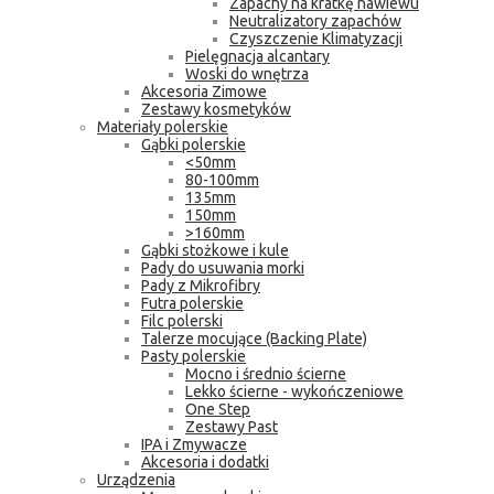
Zapachy na kratkę nawiewu
Neutralizatory zapachów
Czyszczenie Klimatyzacji
Pielęgnacja alcantary
Woski do wnętrza
Akcesoria Zimowe
Zestawy kosmetyków
Materiały polerskie
Gąbki polerskie
<50mm
80-100mm
135mm
150mm
>160mm
Gąbki stożkowe i kule
Pady do usuwania morki
Pady z Mikrofibry
Futra polerskie
Filc polerski
Talerze mocujące (Backing Plate)
Pasty polerskie
Mocno i średnio ścierne
Lekko ścierne - wykończeniowe
One Step
Zestawy Past
IPA i Zmywacze
Akcesoria i dodatki
Urządzenia