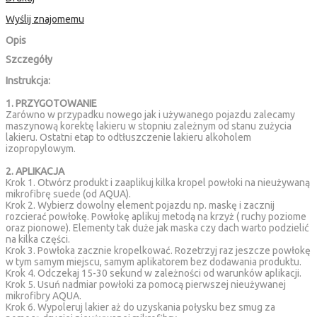
Wyślij znajomemu
Opis
Szczegóły
Instrukcja:
1. PRZYGOTOWANIE
Zarówno w przypadku nowego jak i używanego pojazdu zalecamy
maszynową korektę lakieru w stopniu zależnym od stanu zużycia
lakieru. Ostatni etap to odtłuszczenie lakieru alkoholem
izopropylowym.
2. APLIKACJA
Krok 1. Otwórz produkt i zaaplikuj kilka kropel powłoki na nieużywaną
mikrofibrę suede (od AQUA).
Krok 2. Wybierz dowolny element pojazdu np. maskę i zacznij
rozcierać powłokę. Powłokę aplikuj metodą na krzyż ( ruchy poziome
oraz pionowe). Elementy tak duże jak maska czy dach warto podzielić
na kilka części.
Krok 3. Powłoka zacznie kropelkować. Rozetrzyj raz jeszcze powłokę
w tym samym miejscu, samym aplikatorem bez dodawania produktu.
Krok 4. Odczekaj 15-30 sekund w zależności od warunków aplikacji.
Krok 5. Usuń nadmiar powłoki za pomocą pierwszej nieużywanej
mikrofibry AQUA.
Krok 6. Wypoleruj lakier aż do uzyskania połysku bez smug za