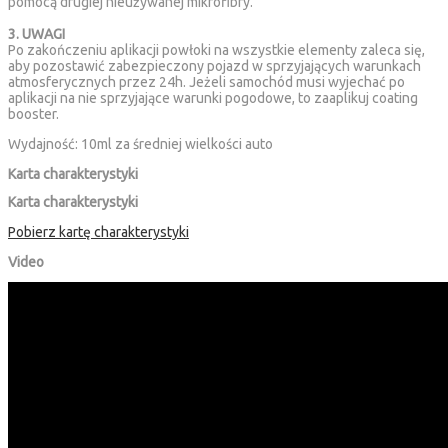
pomocą drugiej nieużywanej mikrofibry.
3. UWAGI
Po zakończeniu aplikacji powłoki na wszystkie elementy zaleca się,
aby pozostawić zabezpieczony pojazd w sprzyjających warunkach
atmosferycznych przez 24h. Jeżeli samochód musi wyjechać po
aplikacji na nie sprzyjające warunki pogodowe, to zaaplikuj coating
booster.
Wydajność: 10ml za średniej wielkości auto
Karta charakterystyki
Karta charakterystyki
Pobierz kartę charakterystyki
Video