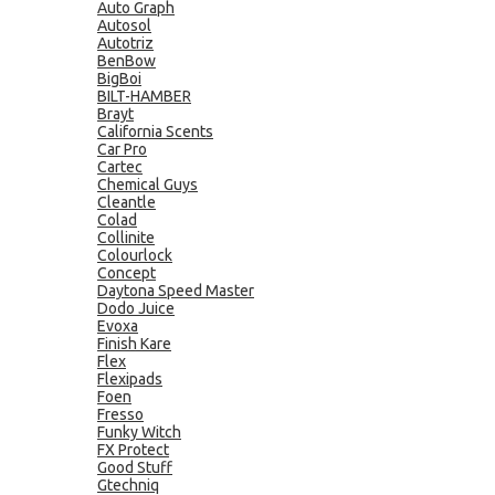
Auto Graph
Autosol
Autotriz
BenBow
BigBoi
BILT-HAMBER
Brayt
California Scents
Car Pro
Cartec
Chemical Guys
Cleantle
Colad
Collinite
Colourlock
Concept
Daytona Speed Master
Dodo Juice
Evoxa
Finish Kare
Flex
Flexipads
Foen
Fresso
Funky Witch
FX Protect
Good Stuff
Gtechniq