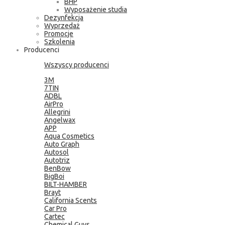
BHP
Wyposażenie studia
Dezynfekcja
Wyprzedaż
Promocje
Szkolenia
Producenci
Wszyscy producenci
3M
7TIN
ADBL
AirPro
Allegrini
Angelwax
APP
Aqua Cosmetics
Auto Graph
Autosol
Autotriz
BenBow
BigBoi
BILT-HAMBER
Brayt
California Scents
Car Pro
Cartec
Chemical Guys