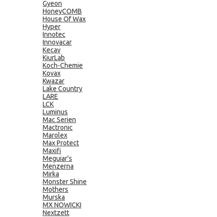
Gyeon
HoneyCOMB
House Of Wax
Hyper
Innotec
Innovacar
Kecav
KiurLab
Koch-Chemie
Kovax
Kwazar
Lake Country
LARE
LCK
Luminus
Mac Serien
Mactronic
Marolex
Max Protect
Maxifi
Meguiar's
Menzerna
Mirka
Monster Shine
Mothers
Murska
MX NOWICKI
Nextzett