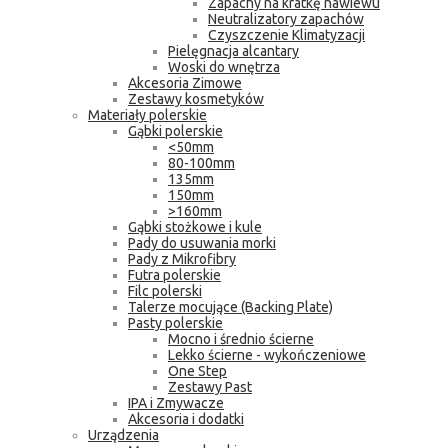
Zapachy na kratkę nawiewu
Neutralizatory zapachów
Czyszczenie Klimatyzacji
Pielęgnacja alcantary
Woski do wnętrza
Akcesoria Zimowe
Zestawy kosmetyków
Materiały polerskie
Gąbki polerskie
<50mm
80-100mm
135mm
150mm
>160mm
Gąbki stożkowe i kule
Pady do usuwania morki
Pady z Mikrofibry
Futra polerskie
Filc polerski
Talerze mocujące (Backing Plate)
Pasty polerskie
Mocno i średnio ścierne
Lekko ścierne - wykończeniowe
One Step
Zestawy Past
IPA i Zmywacze
Akcesoria i dodatki
Urządzenia