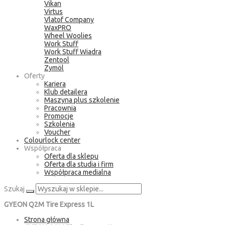
Vikan
Virtus
Vlatof Company
WaxPRO
Wheel Woolies
Work Stuff
Work Stuff Wiadra
Zentool
Zymöl
Oferty
Kariera
Klub detailera
Maszyna plus szkolenie
Pracownia
Promocje
Szkolenia
Voucher
Colourlock center
Współpraca
Oferta dla sklepu
Oferta dla studia i firm
Współpraca medialna
Szukaj
GYEON Q2M Tire Express 1L
Strona główna