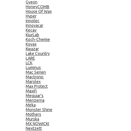
Gyeon
HoneyCOMB
House Of Wax
Hyper
Innotec
Innovacar
Kecav
KiurLab
Koch-Chemie
Kovax
Kwazar
Lake Country
LARE
LCK
Luminus
Mac Serien
Mactronic
Marolex
Max Protect
Maxifi
Meguiar's
Menzerna
Mirka
Monster Shine
Mothers
Murska
MX NOWICKI
Nextzett