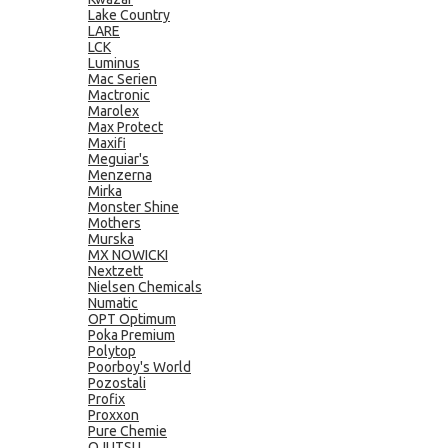
Lake Country
LARE
LCK
Luminus
Mac Serien
Mactronic
Marolex
Max Protect
Maxifi
Meguiar's
Menzerna
Mirka
Monster Shine
Mothers
Murska
MX NOWICKI
Nextzett
Nielsen Chemicals
Numatic
OPT Optimum
Poka Premium
Polytop
Poorboy's World
Pozostali
Profix
Proxxon
Pure Chemie
QJUTSU