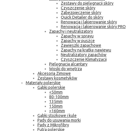
Zestawy do pielęgnacji skóry
Czyszczenie skóry
Zabezpieczenie skóry
Quick Detailer do skóry
Renowacja i lakierowanie skóry
Renowacja i lakierowanie skóry PRO
Zapachy i neutralizatory
Zapachy w sprayu
Zapachy w puszce
Zawieszki zapachowe
Zapachy na kratkę nawiewu
Neutralizatory zapachów
Czyszczenie Klimatyzacji
Pielęgnacja alcantary
Woski do wnętrza
Akcesoria Zimowe
Zestawy kosmetyków
Materiały polerskie
Gąbki polerskie
<50mm
80-100mm
135mm
150mm
>160mm
Gąbki stożkowe i kule
Pady do usuwania morki
Pady z Mikrofibry
Futra polerskie