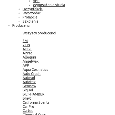
BHP
Wyposażenie studia
Dezynfekcja
Wyprzedaż
Promocje
Szkolenia
Producenci
Wszyscy producenci
3M
7TIN
ADBL
AirPro
Allegrini
Angelwax
APP
Aqua Cosmetics
Auto Graph
Autosol
Autotriz
BenBow
BigBoi
BILT-HAMBER
Brayt
California Scents
Car Pro
Cartec
Chemical Guys