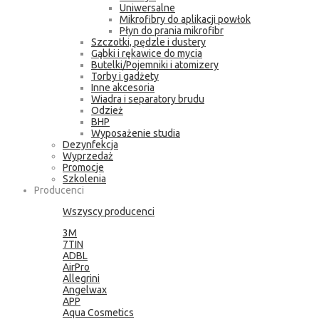
Uniwersalne
Mikrofibry do aplikacji powłok
Płyn do prania mikrofibr
Szczotki, pędzle i dustery
Gąbki i rękawice do mycia
Butelki/Pojemniki i atomizery
Torby i gadżety
Inne akcesoria
Wiadra i separatory brudu
Odzież
BHP
Wyposażenie studia
Dezynfekcja
Wyprzedaż
Promocje
Szkolenia
Producenci
Wszyscy producenci
3M
7TIN
ADBL
AirPro
Allegrini
Angelwax
APP
Aqua Cosmetics