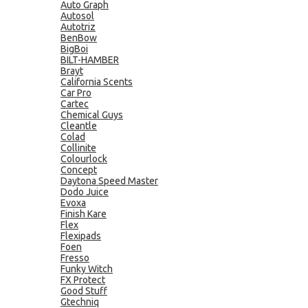
Auto Graph
Autosol
Autotriz
BenBow
BigBoi
BILT-HAMBER
Brayt
California Scents
Car Pro
Cartec
Chemical Guys
Cleantle
Colad
Collinite
Colourlock
Concept
Daytona Speed Master
Dodo Juice
Evoxa
Finish Kare
Flex
Flexipads
Foen
Fresso
Funky Witch
FX Protect
Good Stuff
Gtechniq