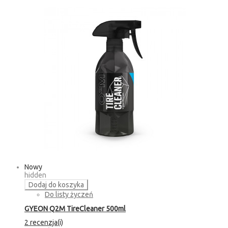
Nowy
hidden
Dodaj do koszyka
Do listy życzeń
GYEON Q2M TireCleaner 500ml
2 recenzja(i)