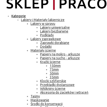
Kategorie
Lakiery i Materiały lakiernicze
Lakiery w sprayu
Lakiery uniwersalne
Lakiery bezbarwne
Podkłady
Lakiery zaprawkowe
Zaprawki dorabiane
Dodatki
Materiały ścierne
Papiery na mokro - arkusze
Papiery na sucho - arkusze
Krążki ścierne
150mm
75mm
50mm
35mm
Klocki szlifierskie
Przekładki dystansowe
Włókniny ścierne
Akcesoria do zacieków i wtrąceń
Taśmy
Maskowanie
Środki do konserwacji