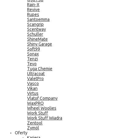
Rain-X
Revive
Rupes
Santoemma
Scangrip
Scentway
Schuller
ShineMate
Shiny Garage
Soft99
Sonax
Tenzi
Tevo
Tuga Chemie
Ultracoat
ValetPro
Vasco
Vikan
Virtus
Vlatof Company
WaxPRO
Wheel Woolies
Work Stuff
Work Stuff Wiadra
Zentool
Zymöl
Oferty
Kariera