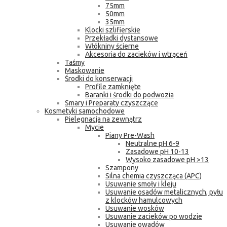
75mm
50mm
35mm
Klocki szlifierskie
Przekładki dystansowe
Włókniny ścierne
Akcesoria do zacieków i wtrąceń
Taśmy
Maskowanie
Środki do konserwacji
Profile zamknięte
Baranki i środki do podwozia
Smary i Preparaty czyszczące
Kosmetyki samochodowe
Pielęgnacja na zewnątrz
Mycie
Piany Pre-Wash
Neutralne pH 6-9
Zasadowe pH 10-13
Wysoko zasadowe pH >13
Szampony
Silna chemia czyszcząca (APC)
Usuwanie smoły i kleju
Usuwanie osadów metalicznych, pyłu
z klocków hamulcowych
Usuwanie wosków
Usuwanie zacieków po wodzie
Usuwanie owadów