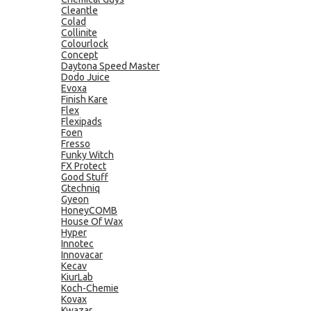
Cleantle
Colad
Collinite
Colourlock
Concept
Daytona Speed Master
Dodo Juice
Evoxa
Finish Kare
Flex
Flexipads
Foen
Fresso
Funky Witch
FX Protect
Good Stuff
Gtechniq
Gyeon
HoneyCOMB
House Of Wax
Hyper
Innotec
Innovacar
Kecav
KiurLab
Koch-Chemie
Kovax
Kwazar