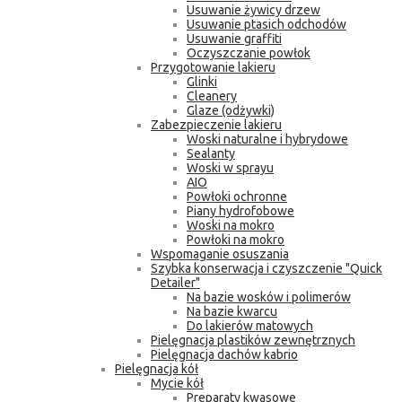
Usuwanie żywicy drzew
Usuwanie ptasich odchodów
Usuwanie graffiti
Oczyszczanie powłok
Przygotowanie lakieru
Glinki
Cleanery
Glaze (odżywki)
Zabezpieczenie lakieru
Woski naturalne i hybrydowe
Sealanty
Woski w sprayu
AIO
Powłoki ochronne
Piany hydrofobowe
Woski na mokro
Powłoki na mokro
Wspomaganie osuszania
Szybka konserwacja i czyszczenie "Quick
Detailer"
Na bazie wosków i polimerów
Na bazie kwarcu
Do lakierów matowych
Pielęgnacja plastików zewnętrznych
Pielęgnacja dachów kabrio
Pielęgnacja kół
Mycie kół
Preparaty kwasowe