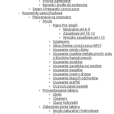
Profile zamknięte
Baranki i środki do podwozia
Smary i Preparaty czyszczące
Kosmetyki samochodowe
Pielęgnacja na zewnątrz
Mycie
Piany Pre-Wash
Neutralne pH 6-9
Zasadowe pH 10-13
Wysoko zasadowe pH >13
Szampony
Silna chemia czyszcząca (APC)
Usuwanie smoły i kleju
Usuwanie osadów metalicznych, pyłu
z klocków hamulcowych
Usuwanie wosków
Usuwanie zacieków po wodzie
Usuwanie owadów
Usuwanie żywicy drzew
Usuwanie ptasich odchodów
Usuwanie graffiti
Oczyszczanie powłok
Przygotowanie lakieru
Glinki
Cleanery
Glaze (odżywki)
Zabezpieczenie lakieru
Woski naturalne i hybrydowe