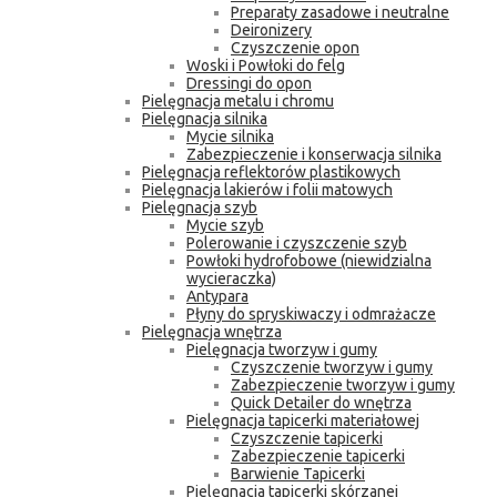
Preparaty zasadowe i neutralne
Deironizery
Czyszczenie opon
Woski i Powłoki do felg
Dressingi do opon
Pielęgnacja metalu i chromu
Pielęgnacja silnika
Mycie silnika
Zabezpieczenie i konserwacja silnika
Pielęgnacja reflektorów plastikowych
Pielęgnacja lakierów i folii matowych
Pielęgnacja szyb
Mycie szyb
Polerowanie i czyszczenie szyb
Powłoki hydrofobowe (niewidzialna
wycieraczka)
Antypara
Płyny do spryskiwaczy i odmrażacze
Pielęgnacja wnętrza
Pielęgnacja tworzyw i gumy
Czyszczenie tworzyw i gumy
Zabezpieczenie tworzyw i gumy
Quick Detailer do wnętrza
Pielęgnacja tapicerki materiałowej
Czyszczenie tapicerki
Zabezpieczenie tapicerki
Barwienie Tapicerki
Pielęgnacja tapicerki skórzanej