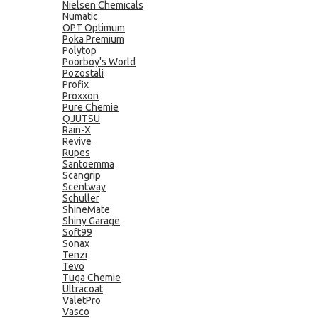
Nielsen Chemicals
Numatic
OPT Optimum
Poka Premium
Polytop
Poorboy's World
Pozostali
Profix
Proxxon
Pure Chemie
QJUTSU
Rain-X
Revive
Rupes
Santoemma
Scangrip
Scentway
Schuller
ShineMate
Shiny Garage
Soft99
Sonax
Tenzi
Tevo
Tuga Chemie
Ultracoat
ValetPro
Vasco