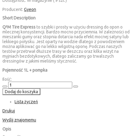
Dostępność:
W magazynie ( 9 szt )
Producent:
Gyeon
Short Description
Q²M Tire Express
to szybki i prosty w użyciu dressing do opon o
mlecznej konsystencji. Bardzo mocno przyciemnia. W zależności od
mieszanki gumy oraz stopnia dotarcia nada efekt mocnej satyny lub
lekkiego połysku. Jest oparty na wodzie dlatego z powodzeniem
można aplikować go na lekko wilgotną oponę. Podczas naszych
testów przetrwał dłuższe trasy w deszczu oraz kilka wizyt na
myjniach bezdotykowych, dlatego zaliczamy go trwalszych
dressingów z jakimi mieliśmy styczność.
Pojemność 1L + pompka
Ilość:
Dodaj do koszyka
Lista życzeń
Drukuj
Wyślij znajomemu
Opis