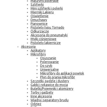
Maszyny polerskie
Szlifierki
Mini szlifierki i polerki
Mierniki Lakieru
Oświetlenie
Dmuchawy
Pianownice
Pistolety typu Tornado
Odkurzacze
Akcesoria do pneumatyki
Myjki ciśnieniowe
Pistolety lakiernicze
Akcesoria
Aplikatory
Mikrofibry
Osuszanie
Polerowanie
Do szyb
Uniwersalne
Mikrofibry do aplikacji powłok
Płyn do prania mikrofibr
Szczotki, pędzle i dustery
Gąbki i rękawice do mycia
Butelki/Pojemniki i atomizery
Torby i gadżety
Inne akcesoria
Wiadra i separatory brudu
Odzież