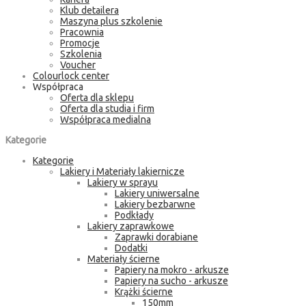
Klub detailera
Maszyna plus szkolenie
Pracownia
Promocje
Szkolenia
Voucher
Colourlock center
Współpraca
Oferta dla sklepu
Oferta dla studia i firm
Współpraca medialna
Kategorie
Kategorie
Lakiery i Materiały lakiernicze
Lakiery w sprayu
Lakiery uniwersalne
Lakiery bezbarwne
Podkłady
Lakiery zaprawkowe
Zaprawki dorabiane
Dodatki
Materiały ścierne
Papiery na mokro - arkusze
Papiery na sucho - arkusze
Krążki ścierne
150mm