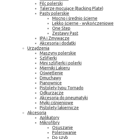
Filc polerski
Talerze mocujące (Backing Plate)
Pasty polerskie
Mocno i średnio ścierne
Lekko ścierne - wykończeniowe
One Step
Zestawy Past
IPA i Zmywacze
Akcesoria i dodatki
Urządzenia
Maszyny polerskie
Szlifierki
Mini szlifierki i polerki
Mierniki Lakieru
Oświetlenie
Dmuchawy
Pianownice
Pistolety typu Tornado
Odkurzacze
Akcesoria do pneumatyki
Myjki ciśnieniowe
Pistolety lakiernicze
Akcesoria
Aplikatory
Mikrofibry
Osuszanie
Polerowanie
Do szyb