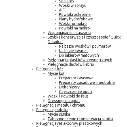
Sealanty
Woski w sprayu
AIO
Powłoki ochronne
Piany hydrofobowe
Woski na mokro
Powłoki na mokro
Wspomaganie osuszania
Szybka konserwacja i czyszczenie "Quick
Detailer"
Na bazie wosków i polimerów
Na bazie kwarcu
Do lakierów matowych
Pielęgnacja plastików zewnętrznych
Pielęgnacja dachów kabrio
Pielęgnacja kół
Mycie kół
Preparaty kwasowe
Preparaty zasadowe i neutralne
Deironizery
Czyszczenie opon
Woski i Powłoki do felg
Dressingi do opon
Pielęgnacja metalu i chromu
Pielęgnacja silnika
Mycie silnika
Zabezpieczenie i konserwacja silnika
Pielęgnacja reflektorów plastikowych