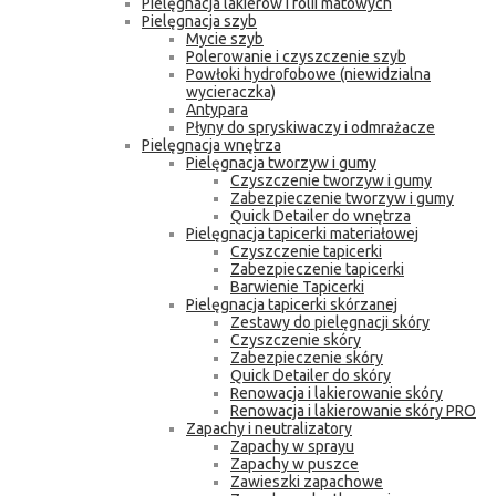
Pielęgnacja lakierów i folii matowych
Pielęgnacja szyb
Mycie szyb
Polerowanie i czyszczenie szyb
Powłoki hydrofobowe (niewidzialna
wycieraczka)
Antypara
Płyny do spryskiwaczy i odmrażacze
Pielęgnacja wnętrza
Pielęgnacja tworzyw i gumy
Czyszczenie tworzyw i gumy
Zabezpieczenie tworzyw i gumy
Quick Detailer do wnętrza
Pielęgnacja tapicerki materiałowej
Czyszczenie tapicerki
Zabezpieczenie tapicerki
Barwienie Tapicerki
Pielęgnacja tapicerki skórzanej
Zestawy do pielęgnacji skóry
Czyszczenie skóry
Zabezpieczenie skóry
Quick Detailer do skóry
Renowacja i lakierowanie skóry
Renowacja i lakierowanie skóry PRO
Zapachy i neutralizatory
Zapachy w sprayu
Zapachy w puszce
Zawieszki zapachowe