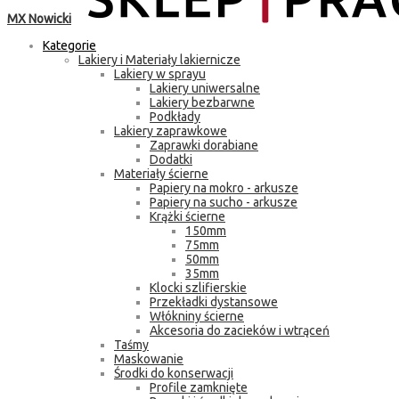
MX Nowicki
Kategorie
Lakiery i Materiały lakiernicze
Lakiery w sprayu
Lakiery uniwersalne
Lakiery bezbarwne
Podkłady
Lakiery zaprawkowe
Zaprawki dorabiane
Dodatki
Materiały ścierne
Papiery na mokro - arkusze
Papiery na sucho - arkusze
Krążki ścierne
150mm
75mm
50mm
35mm
Klocki szlifierskie
Przekładki dystansowe
Włókniny ścierne
Akcesoria do zacieków i wtrąceń
Taśmy
Maskowanie
Środki do konserwacji
Profile zamknięte