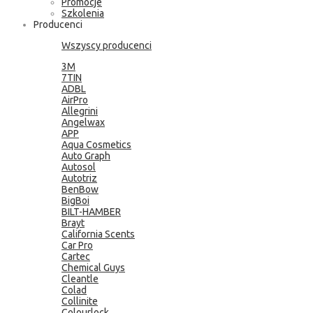
Promocje
Szkolenia
Producenci
Wszyscy producenci
3M
7TIN
ADBL
AirPro
Allegrini
Angelwax
APP
Aqua Cosmetics
Auto Graph
Autosol
Autotriz
BenBow
BigBoi
BILT-HAMBER
Brayt
California Scents
Car Pro
Cartec
Chemical Guys
Cleantle
Colad
Collinite
Colourlock