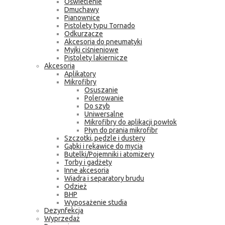
Oświetlenie
Dmuchawy
Pianownice
Pistolety typu Tornado
Odkurzacze
Akcesoria do pneumatyki
Myjki ciśnieniowe
Pistolety lakiernicze
Akcesoria
Aplikatory
Mikrofibry
Osuszanie
Polerowanie
Do szyb
Uniwersalne
Mikrofibry do aplikacji powłok
Płyn do prania mikrofibr
Szczotki, pędzle i dustery
Gąbki i rękawice do mycia
Butelki/Pojemniki i atomizery
Torby i gadżety
Inne akcesoria
Wiadra i separatory brudu
Odzież
BHP
Wyposażenie studia
Dezynfekcja
Wyprzedaż