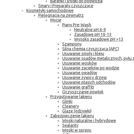
Baranki i środki do podwozia
Smary i Preparaty czyszczące
Kosmetyki samochodowe
Pielęgnacja na zewnątrz
Mycie
Piany Pre-Wash
Neutralne pH 6-9
Zasadowe pH 10-13
Wysoko zasadowe pH >13
Szampony
Silna chemia czyszcząca (APC)
Usuwanie smoły i kleju
Usuwanie osadów metalicznych, pyłu
Usuwanie wosków
Usuwanie zacieków po wodzie
Usuwanie owadów
Usuwanie żywicy drzew
Usuwanie ptasich odchodów
Usuwanie graffiti
Oczyszczanie powłok
Przygotowanie lakieru
Glinki
Cleanery
Glaze (odżywki)
Zabezpieczenie lakieru
Woski naturalne i hybrydowe
Sealanty
Woski w sprayu