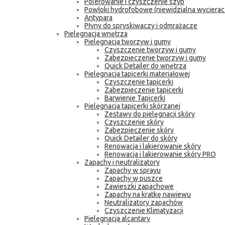
Polerowanie i czyszczenie szyb
Powłoki hydrofobowe (niewidzialna wycierac
Antypara
Płyny do spryskiwaczy i odmrażacze
Pielęgnacja wnętrza
Pielęgnacja tworzyw i gumy
Czyszczenie tworzyw i gumy
Zabezpieczenie tworzyw i gumy
Quick Detailer do wnętrza
Pielęgnacja tapicerki materiałowej
Czyszczenie tapicerki
Zabezpieczenie tapicerki
Barwienie Tapicerki
Pielęgnacja tapicerki skórzanej
Zestawy do pielęgnacji skóry
Czyszczenie skóry
Zabezpieczenie skóry
Quick Detailer do skóry
Renowacja i lakierowanie skóry
Renowacja i lakierowanie skóry PRO
Zapachy i neutralizatory
Zapachy w sprayu
Zapachy w puszce
Zawieszki zapachowe
Zapachy na kratkę nawiewu
Neutralizatory zapachów
Czyszczenie Klimatyzacji
Pielęgnacja alcantary