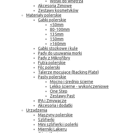
Woski do wnętrza
Akcesoria Zimowe
Zestawy kosmetyków
Materiały polerskie
Gąbki polerskie
<50mm
80-100mm
135mm
150mm
>160mm
Gąbki stożkowe i kule
Pady do usuwania morki
Pady z Mikrofibry
Futra polerskie
Filc polerski
Talerze mocujące (Backing Plate)
Pasty polerskie
Mocno i średnio ścierne
Lekko ścierne - wykończeniowe
One Step
Zestawy Past
IPA i Zmywacze
Akcesoria i dodatki
Urządzenia
Maszyny polerskie
Szlifierki
Mini szlifierki i polerki
Mierniki Lakieru