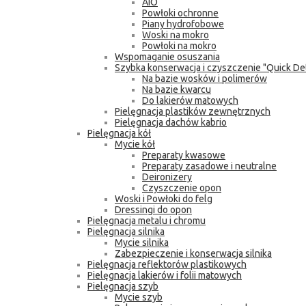
AIO
Powłoki ochronne
Piany hydrofobowe
Woski na mokro
Powłoki na mokro
Wspomaganie osuszania
Szybka konserwacja i czyszczenie "Quick Det
Na bazie wosków i polimerów
Na bazie kwarcu
Do lakierów matowych
Pielęgnacja plastików zewnętrznych
Pielęgnacja dachów kabrio
Pielęgnacja kół
Mycie kół
Preparaty kwasowe
Preparaty zasadowe i neutralne
Deironizery
Czyszczenie opon
Woski i Powłoki do felg
Dressingi do opon
Pielęgnacja metalu i chromu
Pielęgnacja silnika
Mycie silnika
Zabezpieczenie i konserwacja silnika
Pielęgnacja reflektorów plastikowych
Pielęgnacja lakierów i folii matowych
Pielęgnacja szyb
Mycie szyb