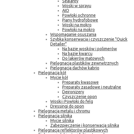
Sealanty
Woski w sprayu
AIO
Powłoki ochronne
Piany hydrofobowe
Woski na mokro
Powłoki na mokro
Wspomaganie osuszania
Szybka konserwacja i czyszczenie "Quick
Detailer"
Na bazie wosków i polimerów
Na bazie kwarcu
Do lakierów matowych
Pielęgnacja plastików zewnętrznych
Pielęgnacja dachów kabrio
Pielęgnacja kół
Mycie kół
Preparaty kwasowe
Preparaty zasadowe i neutralne
Deironizery
Czyszczenie opon
Woski i Powłoki do felg
Dressingi do opon
Pielęgnacja metalu i chromu
Pielęgnacja silnika
Mycie silnika
Zabezpieczenie i konserwacja silnika
Pielęgnacja reflektorów plastikowych