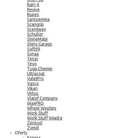
Rain-X
Revive
Rupes
Santoemma
Scangrip
Scentway
Schuller
ShineMate
Shiny Garage
Soft99
Sonax
Tenzi
Tevo
Tuga Chemie
Ultracoat
ValetPro
Vasco
Vikan
Virtus
Vlatof Company
WaxPRO
Wheel Woolies
Work Stuff
Work Stuff Wiadra
Zentool
Zymöl
Oferty
Kariera