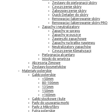
Zestawy do pielęgnacji skóry
Czyszczenie skóry
Zabezpieczenie skóry
Quick Detailer do skóry
Renowacja i lakierowanie skóry
Renowacja i lakierowanie skóry PRO
Zapachy i neutralizatory
Zapachy w sprayu
Zapachy w puszce
Zawieszki zapachowe
Zapachy na kratkę nawiewu
Neutralizatory zapachów
Czyszczenie Klimatyzacji
Pielęgnacja alcantary
Woski do wnętrza
Akcesoria Zimowe
Zestawy kosmetyków
Materiały polerskie
Gąbki polerskie
<50mm
80-100mm
135mm
150mm
>160mm
Gąbki stożkowe i kule
Pady do usuwania morki
Pady z Mikrofibry
Futra polerskie