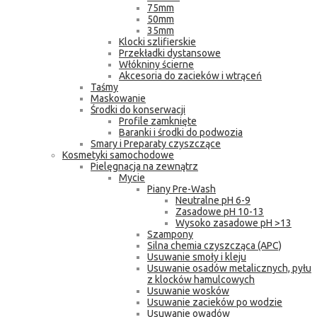
75mm
50mm
35mm
Klocki szlifierskie
Przekładki dystansowe
Włókniny ścierne
Akcesoria do zacieków i wtrąceń
Taśmy
Maskowanie
Środki do konserwacji
Profile zamknięte
Baranki i środki do podwozia
Smary i Preparaty czyszczące
Kosmetyki samochodowe
Pielęgnacja na zewnątrz
Mycie
Piany Pre-Wash
Neutralne pH 6-9
Zasadowe pH 10-13
Wysoko zasadowe pH >13
Szampony
Silna chemia czyszcząca (APC)
Usuwanie smoły i kleju
Usuwanie osadów metalicznych, pyłu
z klocków hamulcowych
Usuwanie wosków
Usuwanie zacieków po wodzie
Usuwanie owadów