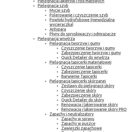
Pielęgnacja lakierów i folii matowych
Pielęgnacja szyb
Mycie szyb
Polerowanie i czyszczenie szyb
Powłoki hydrofobowe (niewidzialna
wycieraczka)
Antypara
Płyny do spryskiwaczy i odmrażacze
Pielęgnacja wnętrza
Pielęgnacja tworzyw i gumy
Czyszczenie tworzyw i gumy
Zabezpieczenie tworzyw i gumy
Quick Detailer do wnętrza
Pielęgnacja tapicerki materiałowej
Czyszczenie tapicerki
Zabezpieczenie tapicerki
Barwienie Tapicerki
Pielęgnacja tapicerki skórzanej
Zestawy do pielęgnacji skóry
Czyszczenie skóry
Zabezpieczenie skóry
Quick Detailer do skóry
Renowacja i lakierowanie skóry
Renowacja i lakierowanie skóry PRO
Zapachy i neutralizatory
Zapachy w sprayu
Zapachy w puszce
Zawieszki zapachowe