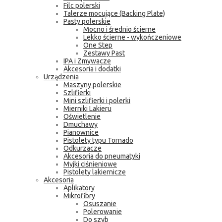
Filc polerski
Talerze mocujące (Backing Plate)
Pasty polerskie
Mocno i średnio ścierne
Lekko ścierne - wykończeniowe
One Step
Zestawy Past
IPA i Zmywacze
Akcesoria i dodatki
Urządzenia
Maszyny polerskie
Szlifierki
Mini szlifierki i polerki
Mierniki Lakieru
Oświetlenie
Dmuchawy
Pianownice
Pistolety typu Tornado
Odkurzacze
Akcesoria do pneumatyki
Myjki ciśnieniowe
Pistolety lakiernicze
Akcesoria
Aplikatory
Mikrofibry
Osuszanie
Polerowanie
Do szyb