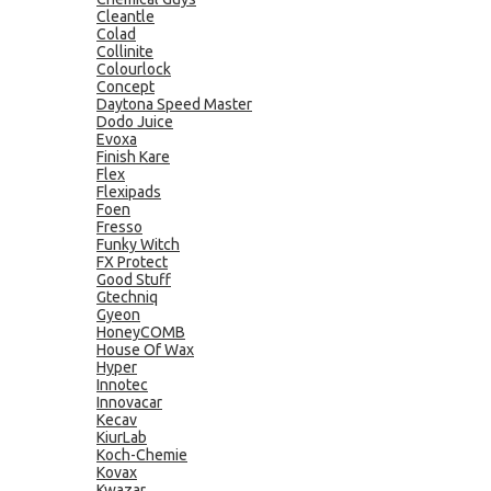
Cleantle
Colad
Collinite
Colourlock
Concept
Daytona Speed Master
Dodo Juice
Evoxa
Finish Kare
Flex
Flexipads
Foen
Fresso
Funky Witch
FX Protect
Good Stuff
Gtechniq
Gyeon
HoneyCOMB
House Of Wax
Hyper
Innotec
Innovacar
Kecav
KiurLab
Koch-Chemie
Kovax
Kwazar