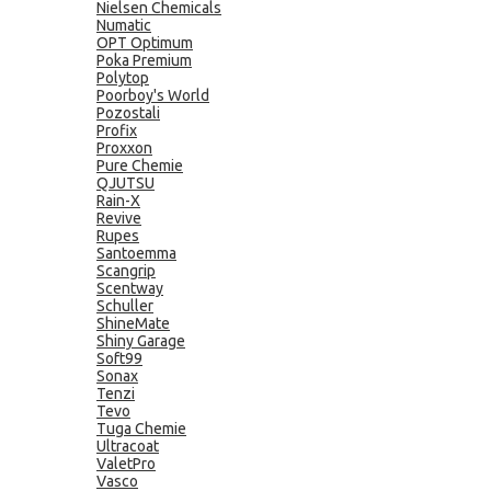
Nielsen Chemicals
Numatic
OPT Optimum
Poka Premium
Polytop
Poorboy's World
Pozostali
Profix
Proxxon
Pure Chemie
QJUTSU
Rain-X
Revive
Rupes
Santoemma
Scangrip
Scentway
Schuller
ShineMate
Shiny Garage
Soft99
Sonax
Tenzi
Tevo
Tuga Chemie
Ultracoat
ValetPro
Vasco