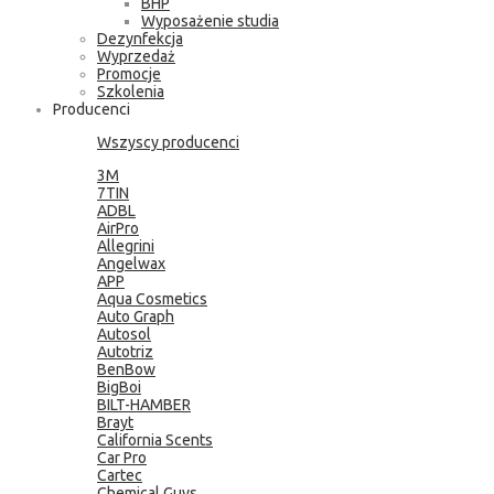
BHP
Wyposażenie studia
Dezynfekcja
Wyprzedaż
Promocje
Szkolenia
Producenci
Wszyscy producenci
3M
7TIN
ADBL
AirPro
Allegrini
Angelwax
APP
Aqua Cosmetics
Auto Graph
Autosol
Autotriz
BenBow
BigBoi
BILT-HAMBER
Brayt
California Scents
Car Pro
Cartec
Chemical Guys