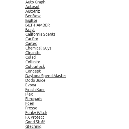
Auto Graph
Autosol
Autotriz
BenBow
BigBoi
BILT-HAMBER
Brayt
California Scents
Car Pro
Cartec
Chemical Guys
Cleantle
Colad
Collinite
Colourlock
Concept
Daytona Speed Master
Dodo Juice
Evoxa
Finish Kare
Flex
Flexipads
Foen
Fresso
Funky Witch
FX Protect
Good Stuff
Gtechniq