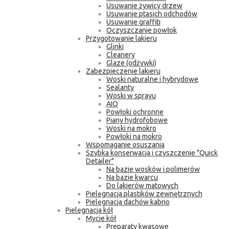
Usuwanie żywicy drzew
Usuwanie ptasich odchodów
Usuwanie graffiti
Oczyszczanie powłok
Przygotowanie lakieru
Glinki
Cleanery
Glaze (odżywki)
Zabezpieczenie lakieru
Woski naturalne i hybrydowe
Sealanty
Woski w sprayu
AIO
Powłoki ochronne
Piany hydrofobowe
Woski na mokro
Powłoki na mokro
Wspomaganie osuszania
Szybka konserwacja i czyszczenie "Quick
Detailer"
Na bazie wosków i polimerów
Na bazie kwarcu
Do lakierów matowych
Pielęgnacja plastików zewnętrznych
Pielęgnacja dachów kabrio
Pielęgnacja kół
Mycie kół
Preparaty kwasowe