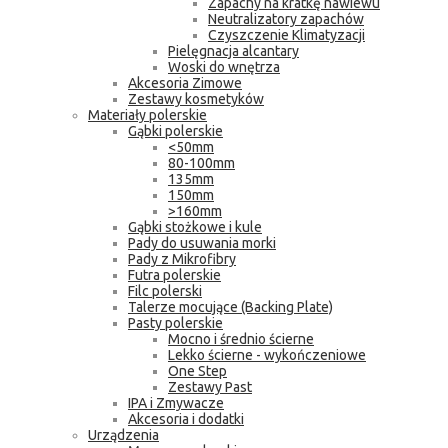
Zapachy na kratkę nawiewu
Neutralizatory zapachów
Czyszczenie Klimatyzacji
Pielęgnacja alcantary
Woski do wnętrza
Akcesoria Zimowe
Zestawy kosmetyków
Materiały polerskie
Gąbki polerskie
<50mm
80-100mm
135mm
150mm
>160mm
Gąbki stożkowe i kule
Pady do usuwania morki
Pady z Mikrofibry
Futra polerskie
Filc polerski
Talerze mocujące (Backing Plate)
Pasty polerskie
Mocno i średnio ścierne
Lekko ścierne - wykończeniowe
One Step
Zestawy Past
IPA i Zmywacze
Akcesoria i dodatki
Urządzenia