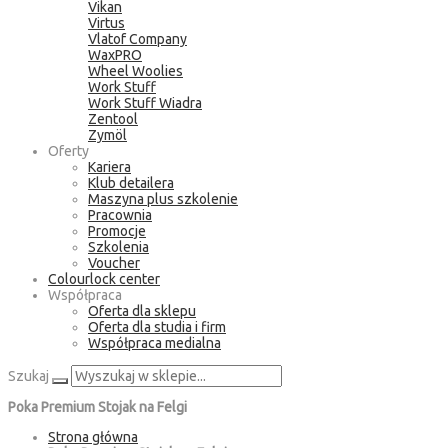
Vikan
Virtus
Vlatof Company
WaxPRO
Wheel Woolies
Work Stuff
Work Stuff Wiadra
Zentool
Zymöl
Oferty
Kariera
Klub detailera
Maszyna plus szkolenie
Pracownia
Promocje
Szkolenia
Voucher
Colourlock center
Współpraca
Oferta dla sklepu
Oferta dla studia i firm
Współpraca medialna
Szukaj
Poka Premium Stojak na Felgi
Strona główna