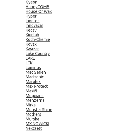
Gyeon
HoneyCOMB
House Of Wax
Hyper
Innotec
Innovacar
Kecav
KiurLab
Koch-Chemie
Kovax
Kwazar
Lake Country
LARE
LCK
Luminus
Mac Serien
Mactronic
Marolex
Max Protect
Maxifi
Meguiar's
Menzerna
Mirka
Monster Shine
Mothers
Murska
MX NOWICKI
Nextzett