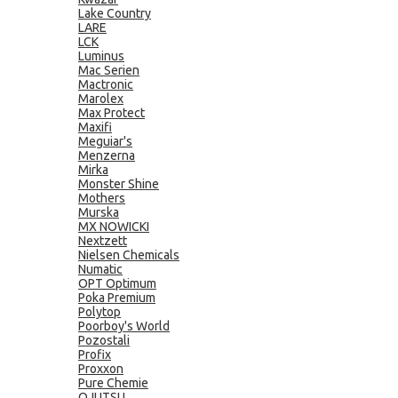
Lake Country
LARE
LCK
Luminus
Mac Serien
Mactronic
Marolex
Max Protect
Maxifi
Meguiar's
Menzerna
Mirka
Monster Shine
Mothers
Murska
MX NOWICKI
Nextzett
Nielsen Chemicals
Numatic
OPT Optimum
Poka Premium
Polytop
Poorboy's World
Pozostali
Profix
Proxxon
Pure Chemie
QJUTSU