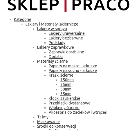
Kategorie
Lakiery i Materiały lakiernicze
Lakiery w sprayu
Lakiery uniwersalne
Lakiery bezbarwne
Podkłady
Lakiery zaprawkowe
Zaprawki dorabiane
Dodatki
Materiały ścierne
Papiery na mokro - arkusze
Papiery na sucho - arkusze
Krążki ścierne
150mm
75mm
50mm
35mm
Klocki szlifierskie
Przekładki dystansowe
Włókniny ścierne
Akcesoria do zacieków i wtrąceń
Taśmy
Maskowanie
Środki do konserwacji