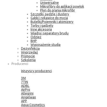
Uniwersalne
Mikrofibry do aplikacji powłok
Płyn do prania mikrofibr
Szczotki, pędzle i dustery
Gąbki i rękawice do mycia
Butelki/Pojemniki i atomizery
Torby i gadżety
Inne akcesoria
Wiadra i separatory brudu
Odzież
BHP
Wyposażenie studia
Dezynfekcja
Wyprzedaż
Promocje
Szkolenia
Producenci
Wszyscy producenci
3M
7TIN
ADBL
AirPro
Allegrini
Angelwax
APP
Aqua Cosmetics