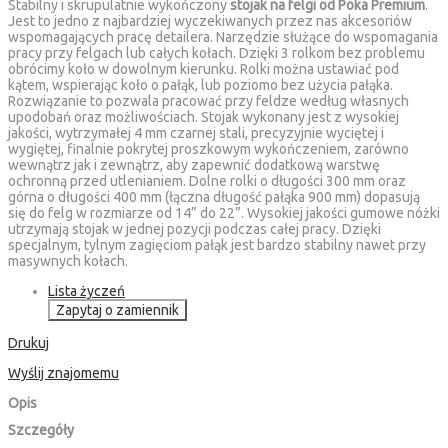
Stabilny i skrupulatnie wykończony
stojak na felgi od Poka Premium
.
Jest to jedno z najbardziej wyczekiwanych przez nas akcesoriów
wspomagających pracę detailera. Narzędzie służące do wspomagania
pracy przy felgach lub całych kołach. Dzięki 3 rolkom bez problemu
obrócimy koło w dowolnym kierunku. Rolki można ustawiać pod
kątem, wspierając koło o pałąk, lub poziomo bez użycia pałąka.
Rozwiązanie to pozwala pracować przy feldze według własnych
upodobań oraz możliwościach. Stojak wykonany jest z wysokiej
jakości, wytrzymałej 4 mm czarnej stali, precyzyjnie wyciętej i
wygiętej, finalnie pokrytej proszkowym wykończeniem, zarówno
wewnątrz jak i zewnątrz, aby zapewnić dodatkową warstwę
ochronną przed utlenianiem. Dolne rolki o długości 300 mm oraz
górna o długości 400 mm (łączna długość pałąka 900 mm) dopasują
się do felg w rozmiarze od 14” do 22”. Wysokiej jakości gumowe nóżki
utrzymają stojak w jednej pozycji podczas całej pracy. Dzięki
specjalnym, tylnym zagięciom pałąk jest bardzo stabilny nawet przy
masywnych kołach.
Lista życzeń
Zapytaj o zamiennik
Drukuj
Wyślij znajomemu
Opis
Szczegóły