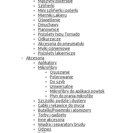
Maszyny polerskie
Szlifierki
Mini szlifierki i polerki
Mierniki Lakieru
Oświetlenie
Dmuchawy
Pianownice
Pistolety typu Tornado
Odkurzacze
Akcesoria do pneumatyki
Myjki ciśnieniowe
Pistolety lakiernicze
Akcesoria
Aplikatory
Mikrofibry
Osuszanie
Polerowanie
Do szyb
Uniwersalne
Mikrofibry do aplikacji powłok
Płyn do prania mikrofibr
Szczotki, pędzle i dustery
Gąbki i rękawice do mycia
Butelki/Pojemniki i atomizery
Torby i gadżety
Inne akcesoria
Wiadra i separatory brudu
Odzież