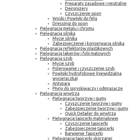
Preparaty zasadowe i neutralne
Deironizery
Czyszczenie opon
Woski i Powłoki do felg
Dressingi do opon
Pielęgnacja metalu i chromu
Pielęgnacja silnika
Mycie silnika
Zabezpieczenie i konserwacja silnika
Pielęgnacja reflektorów plastikowych
Pielęgnacja lakierów i folii matowych
Pielęgnacja szyb
Mycie szyb
Polerowanie i czyszczenie szyb
Powłoki hydrofobowe (niewidzialna
wycieraczka)
Antypara
Płyny do spryskiwaczy i odmrażacze
Pielęgnacja wnętrza
Pielęgnacja tworzyw i gumy
Czyszczenie tworzyw i gumy
Zabezpieczenie tworzyw i gumy
Quick Detailer do wnętrza
Pielęgnacja tapicerki materiałowej
Czyszczenie tapicerki
Zabezpieczenie tapicerki
Barwienie Tapicerki
Pielęgnacja tapicerki skórzanej