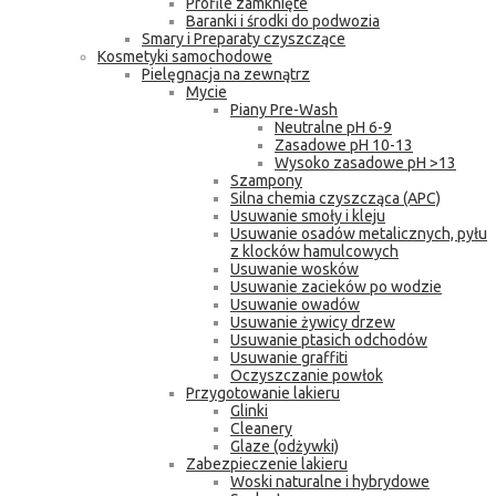
Profile zamknięte
Baranki i środki do podwozia
Smary i Preparaty czyszczące
Kosmetyki samochodowe
Pielęgnacja na zewnątrz
Mycie
Piany Pre-Wash
Neutralne pH 6-9
Zasadowe pH 10-13
Wysoko zasadowe pH >13
Szampony
Silna chemia czyszcząca (APC)
Usuwanie smoły i kleju
Usuwanie osadów metalicznych, pyłu
z klocków hamulcowych
Usuwanie wosków
Usuwanie zacieków po wodzie
Usuwanie owadów
Usuwanie żywicy drzew
Usuwanie ptasich odchodów
Usuwanie graffiti
Oczyszczanie powłok
Przygotowanie lakieru
Glinki
Cleanery
Glaze (odżywki)
Zabezpieczenie lakieru
Woski naturalne i hybrydowe