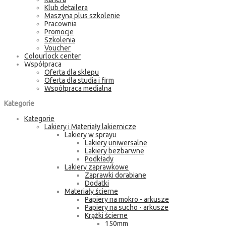
Klub detailera
Maszyna plus szkolenie
Pracownia
Promocje
Szkolenia
Voucher
Colourlock center
Współpraca
Oferta dla sklepu
Oferta dla studia i firm
Współpraca medialna
Kategorie
Kategorie
Lakiery i Materiały lakiernicze
Lakiery w sprayu
Lakiery uniwersalne
Lakiery bezbarwne
Podkłady
Lakiery zaprawkowe
Zaprawki dorabiane
Dodatki
Materiały ścierne
Papiery na mokro - arkusze
Papiery na sucho - arkusze
Krążki ścierne
150mm