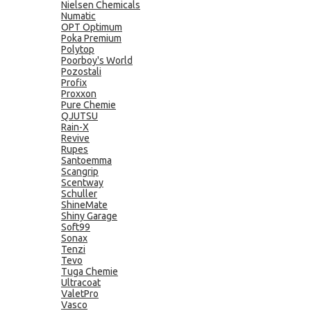
Nielsen Chemicals
Numatic
OPT Optimum
Poka Premium
Polytop
Poorboy's World
Pozostali
Profix
Proxxon
Pure Chemie
QJUTSU
Rain-X
Revive
Rupes
Santoemma
Scangrip
Scentway
Schuller
ShineMate
Shiny Garage
Soft99
Sonax
Tenzi
Tevo
Tuga Chemie
Ultracoat
ValetPro
Vasco