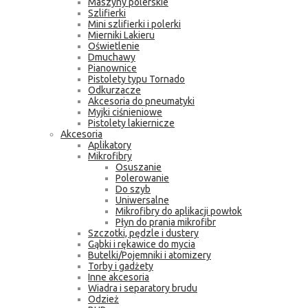
Maszyny polerskie
Szlifierki
Mini szlifierki i polerki
Mierniki Lakieru
Oświetlenie
Dmuchawy
Pianownice
Pistolety typu Tornado
Odkurzacze
Akcesoria do pneumatyki
Myjki ciśnieniowe
Pistolety lakiernicze
Akcesoria
Aplikatory
Mikrofibry
Osuszanie
Polerowanie
Do szyb
Uniwersalne
Mikrofibry do aplikacji powłok
Płyn do prania mikrofibr
Szczotki, pędzle i dustery
Gąbki i rękawice do mycia
Butelki/Pojemniki i atomizery
Torby i gadżety
Inne akcesoria
Wiadra i separatory brudu
Odzież