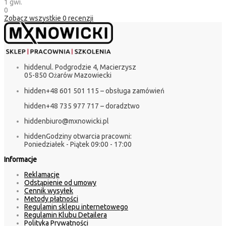
1 gwi.
0
Zobacz wszystkie
0
recenzji
hidden
ul. Podgrodzie 4, Macierzysz
05-850 Ożarów Mazowiecki
hidden
+48 601 501 115 – obsługa zamówień
hidden
+48 735 977 717 – doradztwo
hidden
biuro@mxnowicki.pl
hidden
Godziny otwarcia pracowni:
Poniedziałek - Piątek 09:00 - 17:00
Informacje
Reklamacje
Odstąpienie od umowy
Cennik wysyłek
Metody płatności
Regulamin sklepu internetowego
Regulamin Klubu Detailera
Polityka Prywatności