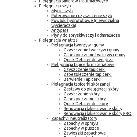
Pielęgnacja lakierów i folii matowych
Pielęgnacja szyb
Mycie szyb
Polerowanie i czyszczenie szyb
Powłoki hydrofobowe (niewidzialna
wycieraczka)
Antypara
Płyny do spryskiwaczy i odmrażacze
Pielęgnacja wnętrza
Pielęgnacja tworzyw i gumy
Czyszczenie tworzyw i gumy
Zabezpieczenie tworzyw i gumy
Quick Detailer do wnętrza
Pielęgnacja tapicerki materiałowej
Czyszczenie tapicerki
Zabezpieczenie tapicerki
Barwienie Tapicerki
Pielęgnacja tapicerki skórzanej
Zestawy do pielęgnacji skóry
Czyszczenie skóry
Zabezpieczenie skóry
Quick Detailer do skóry
Renowacja i lakierowanie skóry
Renowacja i lakierowanie skóry PRO
Zapachy i neutralizatory
Zapachy w sprayu
Zapachy w puszce
Zawieszki zapachowe