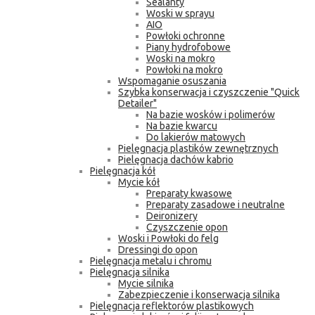
Sealanty
Woski w sprayu
AIO
Powłoki ochronne
Piany hydrofobowe
Woski na mokro
Powłoki na mokro
Wspomaganie osuszania
Szybka konserwacja i czyszczenie "Quick
Detailer"
Na bazie wosków i polimerów
Na bazie kwarcu
Do lakierów matowych
Pielęgnacja plastików zewnętrznych
Pielęgnacja dachów kabrio
Pielęgnacja kół
Mycie kół
Preparaty kwasowe
Preparaty zasadowe i neutralne
Deironizery
Czyszczenie opon
Woski i Powłoki do felg
Dressingi do opon
Pielęgnacja metalu i chromu
Pielęgnacja silnika
Mycie silnika
Zabezpieczenie i konserwacja silnika
Pielęgnacja reflektorów plastikowych