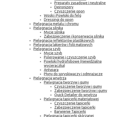
Preparaty zasadowe i neutralne
Deironizery
Czyszczenie opon
Woski i Powłoki do felg
Dressingi do opon
Pielęgnacja metalu i chromu
Pielęgnacja silnika
Mycie silnika
Zabezpieczenie i konserwacja silnika
Pielęgnacja reflektorów plastikowych
Pielęgnacja lakierów i folii matowych
Pielęgnacja szyb
Mycie szyb
Polerowanie i czyszczenie szyb
Powłoki hydrofobowe (niewidzialna
wycieraczka)
Antypara
Płyny do spryskiwaczy i odmrażacze
Pielęgnacja wnętrza
Pielęgnacja tworzyw i gumy
Czyszczenie tworzyw i gumy
Zabezpieczenie tworzyw i gumy
Quick Detailer do wnętrza
Pielęgnacja tapicerki materiałowej
Czyszczenie tapicerki
Zabezpieczenie tapicerki
Barwienie Tapicerki
Pielęgnacja tapicerki skórzanej