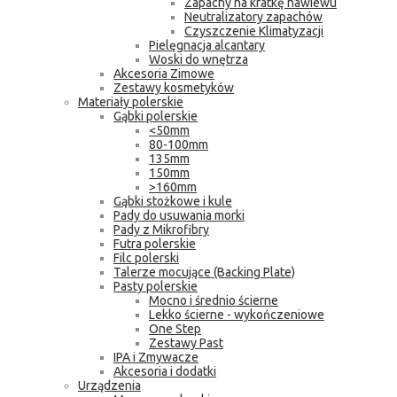
Zapachy na kratkę nawiewu
Neutralizatory zapachów
Czyszczenie Klimatyzacji
Pielęgnacja alcantary
Woski do wnętrza
Akcesoria Zimowe
Zestawy kosmetyków
Materiały polerskie
Gąbki polerskie
<50mm
80-100mm
135mm
150mm
>160mm
Gąbki stożkowe i kule
Pady do usuwania morki
Pady z Mikrofibry
Futra polerskie
Filc polerski
Talerze mocujące (Backing Plate)
Pasty polerskie
Mocno i średnio ścierne
Lekko ścierne - wykończeniowe
One Step
Zestawy Past
IPA i Zmywacze
Akcesoria i dodatki
Urządzenia