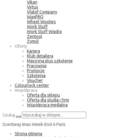
Vikan
Virtus
Vlatof Company
WaxPRO
Wheel Woolies
Work Stuff
Work Stuff Wiadra
Zentool
Zymöl
Oferty
Kariera
Klub detailera
Maszyna plus szkolenie
Pracownia
Promocje
Szkolenia
Voucher
Colourlock center
Współpraca
Oferta dla sklepu
Oferta dla studia i firm
Współpraca medialna
Szukaj
Scentway Imao Week-End A Paris
Strona główna