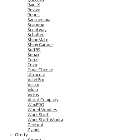
Rain-X
Revive
Rupes
Santoemma
Scangrip
Scentway
Schuller
ShineMate
Shiny Garage
Soft99
Sonax
Tenzi
Tevo
Tuga Chemie
Ultracoat
ValetPro
Vasco
Vikan
Virtus
Vlatof Company
WaxPRO
Wheel Woolies
Work Stuff
Work Stuff Wiadra
Zentool
Zymöl
Oferty
Kariera