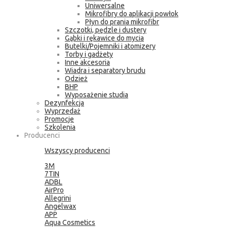
Uniwersalne
Mikrofibry do aplikacji powłok
Płyn do prania mikrofibr
Szczotki, pędzle i dustery
Gąbki i rękawice do mycia
Butelki/Pojemniki i atomizery
Torby i gadżety
Inne akcesoria
Wiadra i separatory brudu
Odzież
BHP
Wyposażenie studia
Dezynfekcja
Wyprzedaż
Promocje
Szkolenia
Producenci
Wszyscy producenci
3M
7TIN
ADBL
AirPro
Allegrini
Angelwax
APP
Aqua Cosmetics