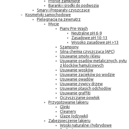
Profile zamknięte
Baranki i środki do podwozia
Smary i Preparaty czyszczące
Kosmetyki samochodowe
Pielęgnacja na zewnątrz
Mycie
Piany Pre-Wash
Neutralne pH 6-9
Zasadowe pH 10-13
Wysoko zasadowe pH >13
Szampony
Silna chemia czyszcząca (APC)
Usuwanie smoły i kleju
Usuwanie osadów metalicznych, pyłu
z klocków hamulcowych
Usuwanie wosków
Usuwanie zacieków po wodzie
Usuwanie owadów
Usuwanie żywicy drzew
Usuwanie ptasich odchodów
Usuwanie graffiti
Oczyszczanie powłok
Przygotowanie lakieru
Glinki
Cleanery
Glaze (odżywki)
Zabezpieczenie lakieru
Woski naturalne i hybrydowe