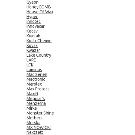
Gyeon
HoneyCOMB
House Of Wax
Hyper
Innotec
Innovacar
Kecav
KiurLab
Koch-Chemie
Kovax
Kwazar
Lake Country
LARE
LCK
Luminus
Mac Serien
Mactronic
Marolex
Max Protect
Maxifi
Meguiar's
Menzerna
Mirka
Monster Shine
Mothers
Murska
MX NOWICKI
Nextzett