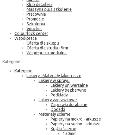
Klub detailera
Maszyna plus szkolenie
Pracownia
Promocje
Szkolenia
Voucher
Colourlock center
Współpraca
Oferta dla sklepu
Oferta dla studia i firm
Współpraca medialna
Kategorie
Kategorie
Lakiery i Materiały lakiernicze
Lakiery w sprayu
Lakiery uniwersalne
Lakiery bezbarwne
Podkłady
Lakiery zaprawkowe
Zaprawki dorabiane
Dodatki
Materiały ścierne
Papiery na mokro - arkusze
Papiery na sucho - arkusze
Krążki ścierne
150mm