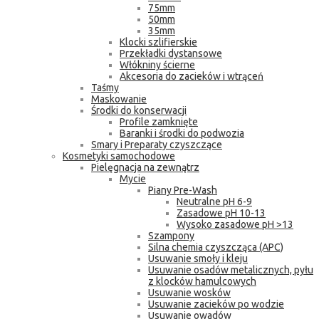
75mm
50mm
35mm
Klocki szlifierskie
Przekładki dystansowe
Włókniny ścierne
Akcesoria do zacieków i wtrąceń
Taśmy
Maskowanie
Środki do konserwacji
Profile zamknięte
Baranki i środki do podwozia
Smary i Preparaty czyszczące
Kosmetyki samochodowe
Pielęgnacja na zewnątrz
Mycie
Piany Pre-Wash
Neutralne pH 6-9
Zasadowe pH 10-13
Wysoko zasadowe pH >13
Szampony
Silna chemia czyszcząca (APC)
Usuwanie smoły i kleju
Usuwanie osadów metalicznych, pyłu
z klocków hamulcowych
Usuwanie wosków
Usuwanie zacieków po wodzie
Usuwanie owadów