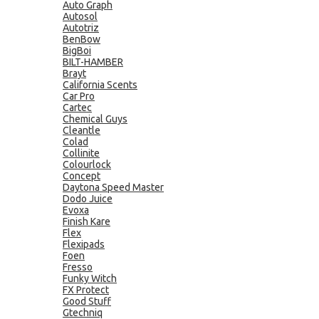
Auto Graph
Autosol
Autotriz
BenBow
BigBoi
BILT-HAMBER
Brayt
California Scents
Car Pro
Cartec
Chemical Guys
Cleantle
Colad
Collinite
Colourlock
Concept
Daytona Speed Master
Dodo Juice
Evoxa
Finish Kare
Flex
Flexipads
Foen
Fresso
Funky Witch
FX Protect
Good Stuff
Gtechniq