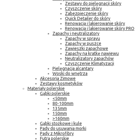
Zestawy do pielęgnacji skóry
Czyszczenie skóry
Zabezpieczenie skóry
Quick Detailer do skóry
Renowacja i lakierowanie skóry
Renowacja i lakierowanie skóry PRO
Zapachy i neutralizatory
Zapachy w sprayu
Zapachy w puszce
Zawieszki zapachowe
Zapachy na kratkę nawiewu
Neutralizatory zapachów
Czyszczenie Klimatyzacji
Pielęgnacja alcantary
Woski do wnętrza
Akcesoria Zimowe
Zestawy kosmetyków
Materiały polerskie
Gąbki polerskie
<50mm
80-100mm
135mm
150mm
>160mm
Gąbki stożkowe i kule
Pady do usuwania morki
Pady z Mikrofibry
Futra polerskie