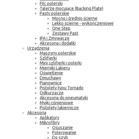
Filc polerski
Talerze mocujące (Backing Plate)
Pasty polerskie
Mocno i średnio ścierne
Lekko ścierne - wykończeniowe
One Step
Zestawy Past
IPA i Zmywacze
Akcesoria i dodatki
Urządzenia
Maszyny polerskie
Szlifierki
Mini szlifierki i polerki
Mierniki Lakieru
Oświetlenie
Dmuchawy
Pianownice
Pistolety typu Tornado
Odkurzacze
Akcesoria do pneumatyki
Myjki ciśnieniowe
Pistolety lakiernicze
Akcesoria
Aplikatory
Mikrofibry
Osuszanie
Polerowanie
Do szyb