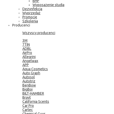
BHP
Wyposażenie studia
Dezynfekcja
Wyprzedaż
Promocje
Szkolenia
Producenci
Wszyscy producenci
3M
7TIN
ADBL
AirPro
Allegrini
Angelwax
APP
Aqua Cosmetics
Auto Graph
Autosol
Autotriz
BenBow
BigBoi
BILT-HAMBER
Brayt
California Scents
Car Pro
Cartec
Chemical Guys