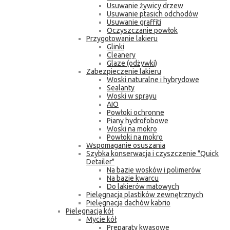
Usuwanie żywicy drzew
Usuwanie ptasich odchodów
Usuwanie graffiti
Oczyszczanie powłok
Przygotowanie lakieru
Glinki
Cleanery
Glaze (odżywki)
Zabezpieczenie lakieru
Woski naturalne i hybrydowe
Sealanty
Woski w sprayu
AIO
Powłoki ochronne
Piany hydrofobowe
Woski na mokro
Powłoki na mokro
Wspomaganie osuszania
Szybka konserwacja i czyszczenie "Quick
Detailer"
Na bazie wosków i polimerów
Na bazie kwarcu
Do lakierów matowych
Pielęgnacja plastików zewnętrznych
Pielęgnacja dachów kabrio
Pielęgnacja kół
Mycie kół
Preparaty kwasowe