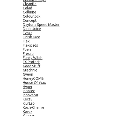
Cleantle
Colad
Collinite
Colourlock
Concept
Daytona Speed Master
Dodo Juice
Evoxa
Finish Kare
Flex
Flexipads
Foen
Fresso
Funky Witch
FX Protect
Good Stuff
Gtechniq
Gyeon
HoneyCOMB
House Of Wax
Hyper
Innotec
Innovacar
Kecav
KiurLab
Koch-Chemie
Kovax
Kwazar