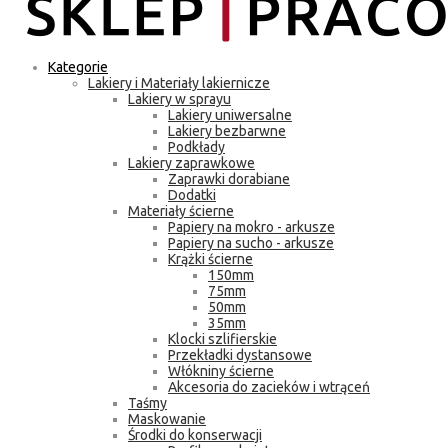
Kategorie
Lakiery i Materiały lakiernicze
Lakiery w sprayu
Lakiery uniwersalne
Lakiery bezbarwne
Podkłady
Lakiery zaprawkowe
Zaprawki dorabiane
Dodatki
Materiały ścierne
Papiery na mokro - arkusze
Papiery na sucho - arkusze
Krążki ścierne
150mm
75mm
50mm
35mm
Klocki szlifierskie
Przekładki dystansowe
Włókniny ścierne
Akcesoria do zacieków i wtrąceń
Taśmy
Maskowanie
Środki do konserwacji