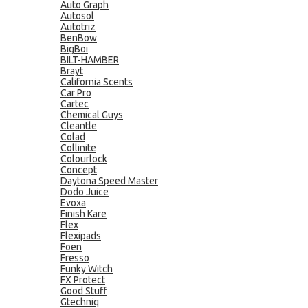
Auto Graph
Autosol
Autotriz
BenBow
BigBoi
BILT-HAMBER
Brayt
California Scents
Car Pro
Cartec
Chemical Guys
Cleantle
Colad
Collinite
Colourlock
Concept
Daytona Speed Master
Dodo Juice
Evoxa
Finish Kare
Flex
Flexipads
Foen
Fresso
Funky Witch
FX Protect
Good Stuff
Gtechniq