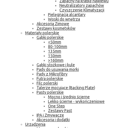
Zapachy na kratkę nawiewu
Neutralizatory zapachów
Czyszczenie Klimatyzacji
Pielęgnacja alcantary
Woski do wnętrza
Akcesoria Zimowe
Zestawy kosmetyków
Materiały polerskie
Gąbki polerskie
<50mm
80-100mm
135mm
150mm
>160mm
Gąbki stożkowe i kule
Pady do usuwania morki
Pady z Mikrofibry
Futra polerskie
Filc polerski
Talerze mocujące (Backing Plate)
Pasty polerskie
Mocno i średnio ścierne
Lekko ścierne - wykończeniowe
One Step
Zestawy Past
IPA i Zmywacze
Akcesoria i dodatki
Urządzenia