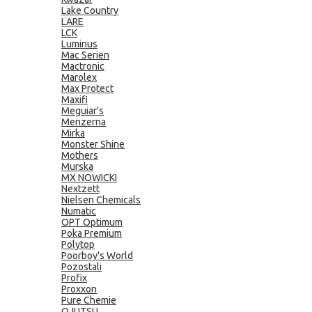
Lake Country
LARE
LCK
Luminus
Mac Serien
Mactronic
Marolex
Max Protect
Maxifi
Meguiar's
Menzerna
Mirka
Monster Shine
Mothers
Murska
MX NOWICKI
Nextzett
Nielsen Chemicals
Numatic
OPT Optimum
Poka Premium
Polytop
Poorboy's World
Pozostali
Profix
Proxxon
Pure Chemie
QJUTSU