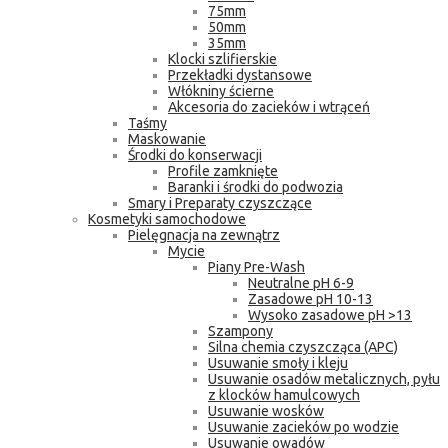
75mm
50mm
35mm
Klocki szlifierskie
Przekładki dystansowe
Włókniny ścierne
Akcesoria do zacieków i wtrąceń
Taśmy
Maskowanie
Środki do konserwacji
Profile zamknięte
Baranki i środki do podwozia
Smary i Preparaty czyszczące
Kosmetyki samochodowe
Pielęgnacja na zewnątrz
Mycie
Piany Pre-Wash
Neutralne pH 6-9
Zasadowe pH 10-13
Wysoko zasadowe pH >13
Szampony
Silna chemia czyszcząca (APC)
Usuwanie smoły i kleju
Usuwanie osadów metalicznych, pyłu
z klocków hamulcowych
Usuwanie wosków
Usuwanie zacieków po wodzie
Usuwanie owadów