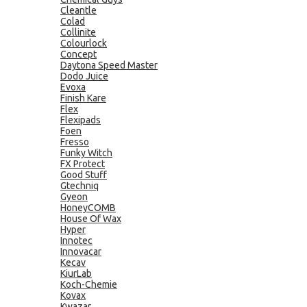
Cleantle
Colad
Collinite
Colourlock
Concept
Daytona Speed Master
Dodo Juice
Evoxa
Finish Kare
Flex
Flexipads
Foen
Fresso
Funky Witch
FX Protect
Good Stuff
Gtechniq
Gyeon
HoneyCOMB
House Of Wax
Hyper
Innotec
Innovacar
Kecav
KiurLab
Koch-Chemie
Kovax
Kwazar