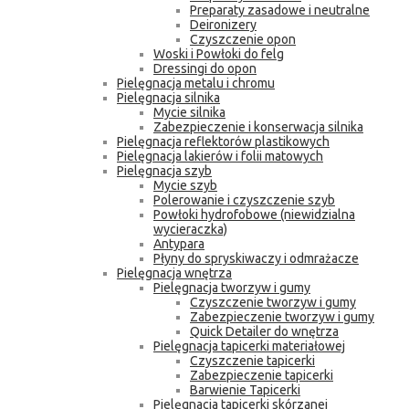
Preparaty zasadowe i neutralne
Deironizery
Czyszczenie opon
Woski i Powłoki do felg
Dressingi do opon
Pielęgnacja metalu i chromu
Pielęgnacja silnika
Mycie silnika
Zabezpieczenie i konserwacja silnika
Pielęgnacja reflektorów plastikowych
Pielęgnacja lakierów i folii matowych
Pielęgnacja szyb
Mycie szyb
Polerowanie i czyszczenie szyb
Powłoki hydrofobowe (niewidzialna
wycieraczka)
Antypara
Płyny do spryskiwaczy i odmrażacze
Pielęgnacja wnętrza
Pielęgnacja tworzyw i gumy
Czyszczenie tworzyw i gumy
Zabezpieczenie tworzyw i gumy
Quick Detailer do wnętrza
Pielęgnacja tapicerki materiałowej
Czyszczenie tapicerki
Zabezpieczenie tapicerki
Barwienie Tapicerki
Pielęgnacja tapicerki skórzanej