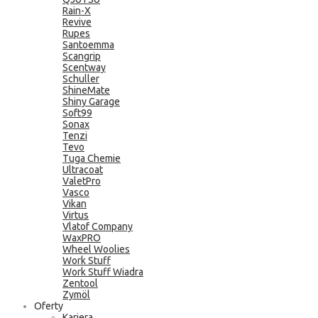
Rain-X
Revive
Rupes
Santoemma
Scangrip
Scentway
Schuller
ShineMate
Shiny Garage
Soft99
Sonax
Tenzi
Tevo
Tuga Chemie
Ultracoat
ValetPro
Vasco
Vikan
Virtus
Vlatof Company
WaxPRO
Wheel Woolies
Work Stuff
Work Stuff Wiadra
Zentool
Zymöl
Oferty
Kariera