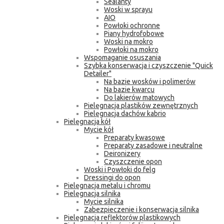
Sealanty
Woski w sprayu
AIO
Powłoki ochronne
Piany hydrofobowe
Woski na mokro
Powłoki na mokro
Wspomaganie osuszania
Szybka konserwacja i czyszczenie "Quick
Detailer"
Na bazie wosków i polimerów
Na bazie kwarcu
Do lakierów matowych
Pielęgnacja plastików zewnętrznych
Pielęgnacja dachów kabrio
Pielęgnacja kół
Mycie kół
Preparaty kwasowe
Preparaty zasadowe i neutralne
Deironizery
Czyszczenie opon
Woski i Powłoki do felg
Dressingi do opon
Pielęgnacja metalu i chromu
Pielęgnacja silnika
Mycie silnika
Zabezpieczenie i konserwacja silnika
Pielęgnacja reflektorów plastikowych