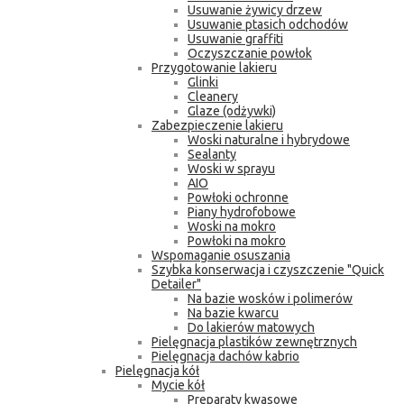
Usuwanie żywicy drzew
Usuwanie ptasich odchodów
Usuwanie graffiti
Oczyszczanie powłok
Przygotowanie lakieru
Glinki
Cleanery
Glaze (odżywki)
Zabezpieczenie lakieru
Woski naturalne i hybrydowe
Sealanty
Woski w sprayu
AIO
Powłoki ochronne
Piany hydrofobowe
Woski na mokro
Powłoki na mokro
Wspomaganie osuszania
Szybka konserwacja i czyszczenie "Quick
Detailer"
Na bazie wosków i polimerów
Na bazie kwarcu
Do lakierów matowych
Pielęgnacja plastików zewnętrznych
Pielęgnacja dachów kabrio
Pielęgnacja kół
Mycie kół
Preparaty kwasowe