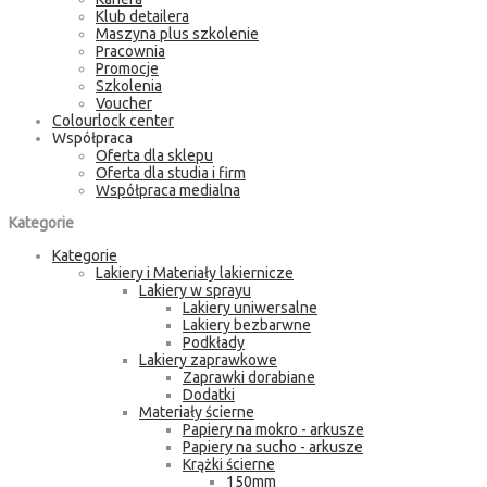
Klub detailera
Maszyna plus szkolenie
Pracownia
Promocje
Szkolenia
Voucher
Colourlock center
Współpraca
Oferta dla sklepu
Oferta dla studia i firm
Współpraca medialna
Kategorie
Kategorie
Lakiery i Materiały lakiernicze
Lakiery w sprayu
Lakiery uniwersalne
Lakiery bezbarwne
Podkłady
Lakiery zaprawkowe
Zaprawki dorabiane
Dodatki
Materiały ścierne
Papiery na mokro - arkusze
Papiery na sucho - arkusze
Krążki ścierne
150mm