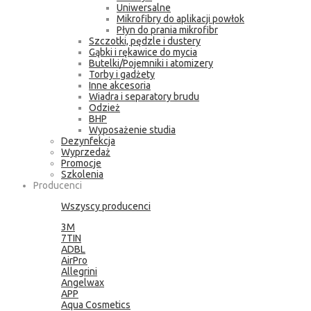
Uniwersalne
Mikrofibry do aplikacji powłok
Płyn do prania mikrofibr
Szczotki, pędzle i dustery
Gąbki i rękawice do mycia
Butelki/Pojemniki i atomizery
Torby i gadżety
Inne akcesoria
Wiadra i separatory brudu
Odzież
BHP
Wyposażenie studia
Dezynfekcja
Wyprzedaż
Promocje
Szkolenia
Producenci
Wszyscy producenci
3M
7TIN
ADBL
AirPro
Allegrini
Angelwax
APP
Aqua Cosmetics