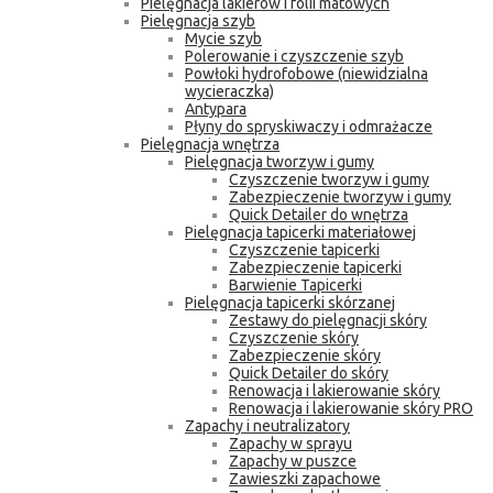
Pielęgnacja lakierów i folii matowych
Pielęgnacja szyb
Mycie szyb
Polerowanie i czyszczenie szyb
Powłoki hydrofobowe (niewidzialna
wycieraczka)
Antypara
Płyny do spryskiwaczy i odmrażacze
Pielęgnacja wnętrza
Pielęgnacja tworzyw i gumy
Czyszczenie tworzyw i gumy
Zabezpieczenie tworzyw i gumy
Quick Detailer do wnętrza
Pielęgnacja tapicerki materiałowej
Czyszczenie tapicerki
Zabezpieczenie tapicerki
Barwienie Tapicerki
Pielęgnacja tapicerki skórzanej
Zestawy do pielęgnacji skóry
Czyszczenie skóry
Zabezpieczenie skóry
Quick Detailer do skóry
Renowacja i lakierowanie skóry
Renowacja i lakierowanie skóry PRO
Zapachy i neutralizatory
Zapachy w sprayu
Zapachy w puszce
Zawieszki zapachowe