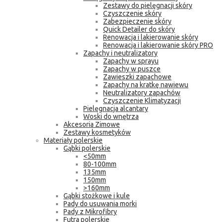
Zestawy do pielęgnacji skóry
Czyszczenie skóry
Zabezpieczenie skóry
Quick Detailer do skóry
Renowacja i lakierowanie skóry
Renowacja i lakierowanie skóry PRO
Zapachy i neutralizatory
Zapachy w sprayu
Zapachy w puszce
Zawieszki zapachowe
Zapachy na kratkę nawiewu
Neutralizatory zapachów
Czyszczenie Klimatyzacji
Pielęgnacja alcantary
Woski do wnętrza
Akcesoria Zimowe
Zestawy kosmetyków
Materiały polerskie
Gąbki polerskie
<50mm
80-100mm
135mm
150mm
>160mm
Gąbki stożkowe i kule
Pady do usuwania morki
Pady z Mikrofibry
Futra polerskie