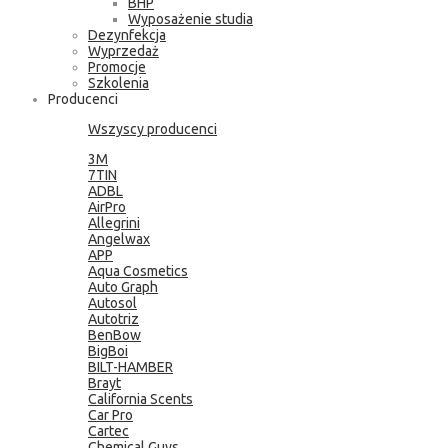
BHP
Wyposażenie studia
Dezynfekcja
Wyprzedaż
Promocje
Szkolenia
Producenci
Wszyscy producenci
3M
7TIN
ADBL
AirPro
Allegrini
Angelwax
APP
Aqua Cosmetics
Auto Graph
Autosol
Autotriz
BenBow
BigBoi
BILT-HAMBER
Brayt
California Scents
Car Pro
Cartec
Chemical Guys