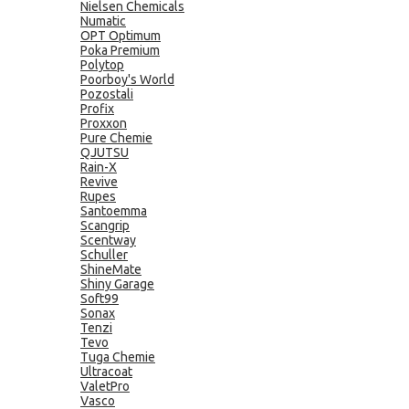
Nielsen Chemicals
Numatic
OPT Optimum
Poka Premium
Polytop
Poorboy's World
Pozostali
Profix
Proxxon
Pure Chemie
QJUTSU
Rain-X
Revive
Rupes
Santoemma
Scangrip
Scentway
Schuller
ShineMate
Shiny Garage
Soft99
Sonax
Tenzi
Tevo
Tuga Chemie
Ultracoat
ValetPro
Vasco