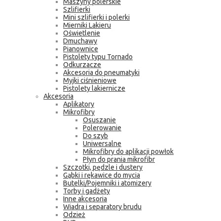
Maszyny polerskie
Szlifierki
Mini szlifierki i polerki
Mierniki Lakieru
Oświetlenie
Dmuchawy
Pianownice
Pistolety typu Tornado
Odkurzacze
Akcesoria do pneumatyki
Myjki ciśnieniowe
Pistolety lakiernicze
Akcesoria
Aplikatory
Mikrofibry
Osuszanie
Polerowanie
Do szyb
Uniwersalne
Mikrofibry do aplikacji powłok
Płyn do prania mikrofibr
Szczotki, pędzle i dustery
Gąbki i rękawice do mycia
Butelki/Pojemniki i atomizery
Torby i gadżety
Inne akcesoria
Wiadra i separatory brudu
Odzież