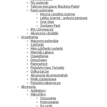
Filc polerski
Talerze mocujące (Backing Plate)
Pasty polerskie
Mocno i średnio ścierne
Lekko ścierne - wykończeniowe
One Step
Zestawy Past
IPA i Zmywacze
Akcesoria i dodatki
Urządzenia
Maszyny polerskie
Szlifierki
Mini szlifierki i polerki
Mierniki Lakieru
Oświetlenie
Dmuchawy
Pianownice
Pistolety typu Tornado
Odkurzacze
Akcesoria do pneumatyki
Myjki ciśnieniowe
Pistolety lakiernicze
Akcesoria
Aplikatory
Mikrofibry
Osuszanie
Polerowanie
Do szyb