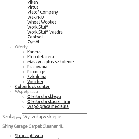
Vikan
Virtus
Vlatof Company
WaxPRO
Wheel Woolies
Work Stuff
Work Stuff Wiadra
Zentool
Zymöl
Oferty
Kariera
Klub detailera
Maszyna plus szkolenie
Pracownia
Promocje
Szkolenia
Voucher
Colourlock center
Współpraca
Oferta dla sklepu
Oferta dla studia i firm
Współpraca medialna
Szukaj
Shiny Garage Carpet Cleaner 1L
Strona główna