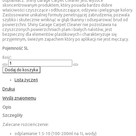
odplamiacz. Shiny Garage Carpet Cleaner jest wysoce
skoncentrowanym produktem, który posiada bardzo dobre
właściwości czyszczące i odtłuszczające, odżywia i pielęgnuje kolory.
Zastosowanie unikalnej formuły penetrującej zabrudzenia, pozwala
szybko i skutecznie wniknąć w głąb tkaniny i odseparować brud od
powierzchni. Shiny Garage Carpet Cleaner nie pozostawia na
czyszczonych powierzchniach plam i białych nalotów, jest
bezpieczny dla elementów plastikowych i charakteryzuje się
przyjemnym, świeżym zapachem który po aplikacji nie jest męczący.
Pojemność 5L
Ilość:
Dodaj do koszyka
Lista życzeń
Drukuj
Wyślij znajomemu
Opis
Szczegóły
Zalecane rozcieńczenie:
odplamianie 1:5-10 (100-200ml na 1L wody)