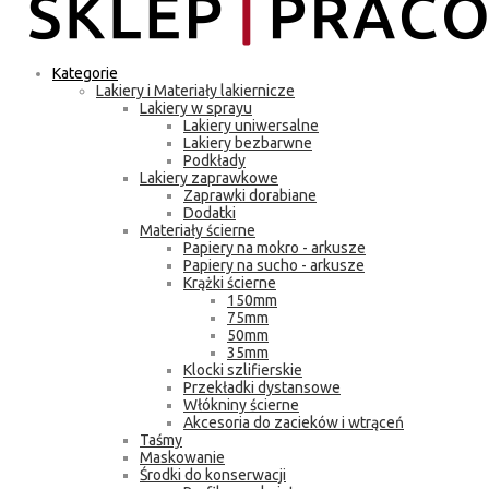
Kategorie
Lakiery i Materiały lakiernicze
Lakiery w sprayu
Lakiery uniwersalne
Lakiery bezbarwne
Podkłady
Lakiery zaprawkowe
Zaprawki dorabiane
Dodatki
Materiały ścierne
Papiery na mokro - arkusze
Papiery na sucho - arkusze
Krążki ścierne
150mm
75mm
50mm
35mm
Klocki szlifierskie
Przekładki dystansowe
Włókniny ścierne
Akcesoria do zacieków i wtrąceń
Taśmy
Maskowanie
Środki do konserwacji