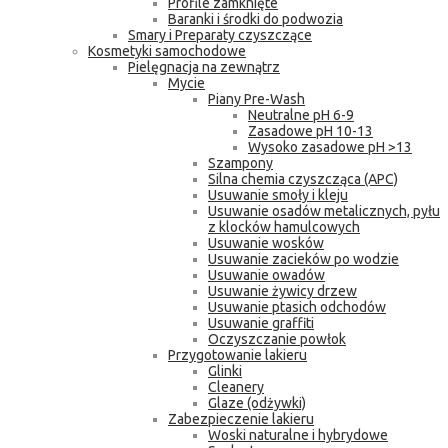
Profile zamknięte
Baranki i środki do podwozia
Smary i Preparaty czyszczące
Kosmetyki samochodowe
Pielęgnacja na zewnątrz
Mycie
Piany Pre-Wash
Neutralne pH 6-9
Zasadowe pH 10-13
Wysoko zasadowe pH >13
Szampony
Silna chemia czyszcząca (APC)
Usuwanie smoły i kleju
Usuwanie osadów metalicznych, pyłu
z klocków hamulcowych
Usuwanie wosków
Usuwanie zacieków po wodzie
Usuwanie owadów
Usuwanie żywicy drzew
Usuwanie ptasich odchodów
Usuwanie graffiti
Oczyszczanie powłok
Przygotowanie lakieru
Glinki
Cleanery
Glaze (odżywki)
Zabezpieczenie lakieru
Woski naturalne i hybrydowe