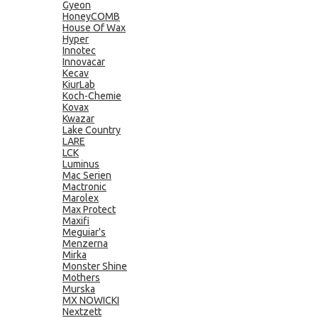
Gyeon
HoneyCOMB
House Of Wax
Hyper
Innotec
Innovacar
Kecav
KiurLab
Koch-Chemie
Kovax
Kwazar
Lake Country
LARE
LCK
Luminus
Mac Serien
Mactronic
Marolex
Max Protect
Maxifi
Meguiar's
Menzerna
Mirka
Monster Shine
Mothers
Murska
MX NOWICKI
Nextzett