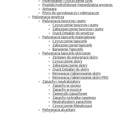
Polerowanie i czyszczenie szyb
Powłoki hydrofobowe (niewidzialna wycierac
Antypara
Płyny do spryskiwaczy i odmrażacze
Pielęgnacja wnętrza
Pielęgnacja tworzyw i gumy
Czyszczenie tworzyw i gumy
Zabezpieczenie tworzyw i gumy
Quick Detailer do wnętrza
Pielęgnacja tapicerki materiałowej
Czyszczenie tapicerki
Zabezpieczenie tapicerki
Barwienie Tapicerki
Pielęgnacja tapicerki skórzanej
Zestawy do pielęgnacji skóry
Czyszczenie skóry
Zabezpieczenie skóry
Quick Detailer do skóry
Renowacja i lakierowanie skóry
Renowacja i lakierowanie skóry PRO
Zapachy i neutralizatory
Zapachy w sprayu
Zapachy w puszce
Zawieszki zapachowe
Zapachy na kratkę nawiewu
Neutralizatory zapachów
Czyszczenie Klimatyzacji
Pielęgnacja alcantary