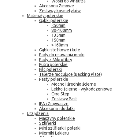
Woski do wnętrza
Akcesoria Zimowe
Zestawy kosmetyków
Materiały polerskie
Gąbki polerskie
<50mm
80-100mm
135mm
150mm
>160mm
Gąbki stożkowe i kule
Pady do usuwania morki
Pady z Mikrofibry
Futra polerskie
Filc polerski
Talerze mocujące (Backing Plate)
Pasty polerskie
Mocno i średnio ścierne
Lekko ścierne - wykończeniowe
One Step
Zestawy Past
IPA i Zmywacze
Akcesoria i dodatki
Urządzenia
Maszyny polerskie
Szlifierki
Mini szlifierki i polerki
Mierniki Lakieru