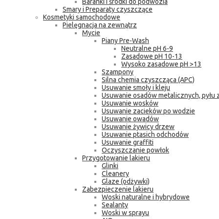
Baranki i środki do podwozia
Smary i Preparaty czyszczące
Kosmetyki samochodowe
Pielęgnacja na zewnątrz
Mycie
Piany Pre-Wash
Neutralne pH 6-9
Zasadowe pH 10-13
Wysoko zasadowe pH >13
Szampony
Silna chemia czyszcząca (APC)
Usuwanie smoły i kleju
Usuwanie osadów metalicznych, pyłu
Usuwanie wosków
Usuwanie zacieków po wodzie
Usuwanie owadów
Usuwanie żywicy drzew
Usuwanie ptasich odchodów
Usuwanie graffiti
Oczyszczanie powłok
Przygotowanie lakieru
Glinki
Cleanery
Glaze (odżywki)
Zabezpieczenie lakieru
Woski naturalne i hybrydowe
Sealanty
Woski w sprayu