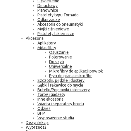
Oświetlenie
Dmuchawy
Pianownice
Pistolety typu Tornado
Odkurzacze
Akcesoria do pneumatyki
Myjki ciśnieniowe
Pistolety lakiernicze
Akcesoria
Aplikatory
Mikrofibry
Osuszanie
Polerowanie
Do szyb
Uniwersalne
Mikrofibry do aplikacji powłok
Płyn do prania mikrofibr
Szczotki, pędzle i dustery
Gąbki i rękawice do mycia
Butelki/Pojemniki i atomizery
Torby i gadżety
Inne akcesoria
Wiadra i separatory brudu
Odzież
BHP
Wyposażenie studia
Dezynfekcja
Wyprzedaż