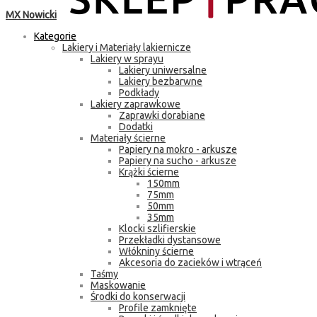
MX Nowicki
Kategorie
Lakiery i Materiały lakiernicze
Lakiery w sprayu
Lakiery uniwersalne
Lakiery bezbarwne
Podkłady
Lakiery zaprawkowe
Zaprawki dorabiane
Dodatki
Materiały ścierne
Papiery na mokro - arkusze
Papiery na sucho - arkusze
Krążki ścierne
150mm
75mm
50mm
35mm
Klocki szlifierskie
Przekładki dystansowe
Włókniny ścierne
Akcesoria do zacieków i wtrąceń
Taśmy
Maskowanie
Środki do konserwacji
Profile zamknięte