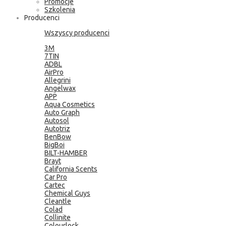
Promocje
Szkolenia
Producenci
Wszyscy producenci
3M
7TIN
ADBL
AirPro
Allegrini
Angelwax
APP
Aqua Cosmetics
Auto Graph
Autosol
Autotriz
BenBow
BigBoi
BILT-HAMBER
Brayt
California Scents
Car Pro
Cartec
Chemical Guys
Cleantle
Colad
Collinite
Colourlock