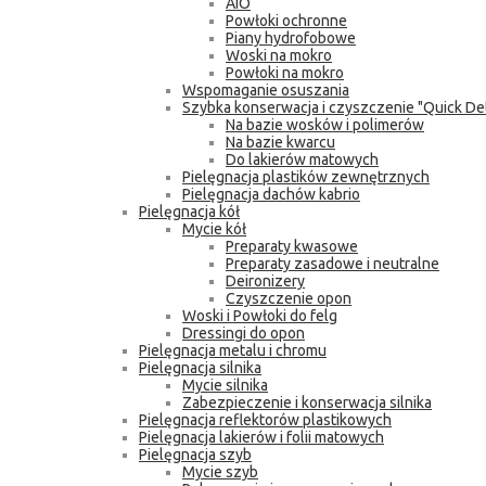
AIO
Powłoki ochronne
Piany hydrofobowe
Woski na mokro
Powłoki na mokro
Wspomaganie osuszania
Szybka konserwacja i czyszczenie "Quick Det
Na bazie wosków i polimerów
Na bazie kwarcu
Do lakierów matowych
Pielęgnacja plastików zewnętrznych
Pielęgnacja dachów kabrio
Pielęgnacja kół
Mycie kół
Preparaty kwasowe
Preparaty zasadowe i neutralne
Deironizery
Czyszczenie opon
Woski i Powłoki do felg
Dressingi do opon
Pielęgnacja metalu i chromu
Pielęgnacja silnika
Mycie silnika
Zabezpieczenie i konserwacja silnika
Pielęgnacja reflektorów plastikowych
Pielęgnacja lakierów i folii matowych
Pielęgnacja szyb
Mycie szyb