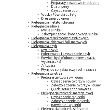
Preparaty zasadowe i neutralne
Deironizery
Czyszczenie opon
Woski i Powłoki do felg
Dressingi do opon
Pielęgnacja metalu i chromu
Pielęgnacja silnika
Mycie silnika
Zabezpieczenie i konserwacja silnika
Pielęgnacja reflektorów plastikowych
Pielęgnacja lakierów i folii matowych
Pielęgnacja szyb
Mycie szyb
Polerowanie i czyszczenie szyb
Powłoki hydrofobowe (niewidzialna
wycieraczka)
Antypara
Płyny do spryskiwaczy i odmrażacze
Pielęgnacja wnętrza
Pielęgnacja tworzyw i gumy
Czyszczenie tworzyw i gumy
Zabezpieczenie tworzyw i gumy
Quick Detailer do wnętrza
Pielęgnacja tapicerki materiałowej
Czyszczenie tapicerki
Zabezpieczenie tapicerki
Barwienie Tapicerki
Pielęgnacja tapicerki skórzanej