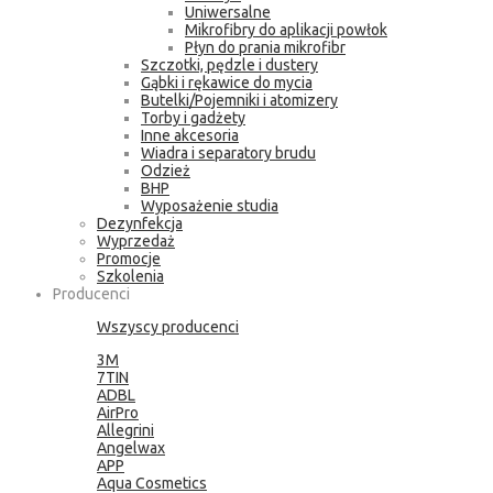
Uniwersalne
Mikrofibry do aplikacji powłok
Płyn do prania mikrofibr
Szczotki, pędzle i dustery
Gąbki i rękawice do mycia
Butelki/Pojemniki i atomizery
Torby i gadżety
Inne akcesoria
Wiadra i separatory brudu
Odzież
BHP
Wyposażenie studia
Dezynfekcja
Wyprzedaż
Promocje
Szkolenia
Producenci
Wszyscy producenci
3M
7TIN
ADBL
AirPro
Allegrini
Angelwax
APP
Aqua Cosmetics