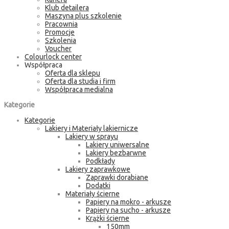
Klub detailera
Maszyna plus szkolenie
Pracownia
Promocje
Szkolenia
Voucher
Colourlock center
Współpraca
Oferta dla sklepu
Oferta dla studia i firm
Współpraca medialna
Kategorie
Kategorie
Lakiery i Materiały lakiernicze
Lakiery w sprayu
Lakiery uniwersalne
Lakiery bezbarwne
Podkłady
Lakiery zaprawkowe
Zaprawki dorabiane
Dodatki
Materiały ścierne
Papiery na mokro - arkusze
Papiery na sucho - arkusze
Krążki ścierne
150mm