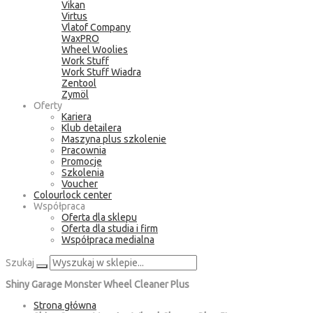
Vikan
Virtus
Vlatof Company
WaxPRO
Wheel Woolies
Work Stuff
Work Stuff Wiadra
Zentool
Zymöl
Oferty
Kariera
Klub detailera
Maszyna plus szkolenie
Pracownia
Promocje
Szkolenia
Voucher
Colourlock center
Współpraca
Oferta dla sklepu
Oferta dla studia i firm
Współpraca medialna
Szukaj
Shiny Garage Monster Wheel Cleaner Plus
Strona główna