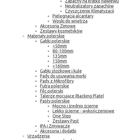
Zapachy na kratkę nawiewu
Neutralizatory zapachów
Czyszczenie Klimatyzacji
Pielęgnacja alcantary
Woski do wnętrza
Akcesoria Zimowe
Zestawy kosmetyków
Materiały polerskie
Gąbki polerskie
<50mm
80-100mm
135mm
150mm
>160mm
Gąbki stożkowe i kule
Pady do usuwania morki
Pady z Mikrofibry
Futra polerskie
Filc polerski
Talerze mocujące (Backing Plate)
Pasty polerskie
Mocno i średnio ścierne
Lekko ścierne - wykończeniowe
One Step
Zestawy Past
IPA i Zmywacze
Akcesoria i dodatki
Urządzenia