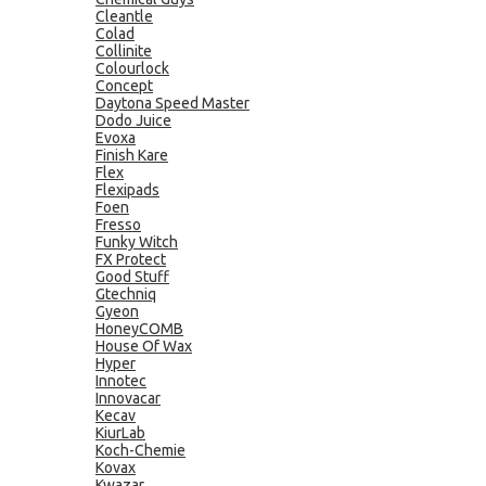
Cleantle
Colad
Collinite
Colourlock
Concept
Daytona Speed Master
Dodo Juice
Evoxa
Finish Kare
Flex
Flexipads
Foen
Fresso
Funky Witch
FX Protect
Good Stuff
Gtechniq
Gyeon
HoneyCOMB
House Of Wax
Hyper
Innotec
Innovacar
Kecav
KiurLab
Koch-Chemie
Kovax
Kwazar