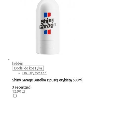
hidden
Dodaj do koszyka
Do listy życzeń
Shiny Garage Butelka z pustą etykietą 500ml
3 recenzja(i)
12,90 zł