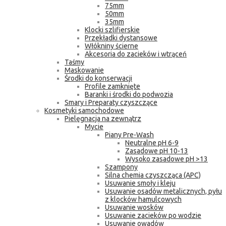
75mm
50mm
35mm
Klocki szlifierskie
Przekładki dystansowe
Włókniny ścierne
Akcesoria do zacieków i wtrąceń
Taśmy
Maskowanie
Środki do konserwacji
Profile zamknięte
Baranki i środki do podwozia
Smary i Preparaty czyszczące
Kosmetyki samochodowe
Pielęgnacja na zewnątrz
Mycie
Piany Pre-Wash
Neutralne pH 6-9
Zasadowe pH 10-13
Wysoko zasadowe pH >13
Szampony
Silna chemia czyszcząca (APC)
Usuwanie smoły i kleju
Usuwanie osadów metalicznych, pyłu
z klocków hamulcowych
Usuwanie wosków
Usuwanie zacieków po wodzie
Usuwanie owadów