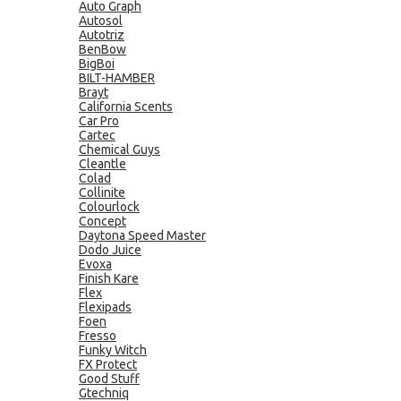
Auto Graph
Autosol
Autotriz
BenBow
BigBoi
BILT-HAMBER
Brayt
California Scents
Car Pro
Cartec
Chemical Guys
Cleantle
Colad
Collinite
Colourlock
Concept
Daytona Speed Master
Dodo Juice
Evoxa
Finish Kare
Flex
Flexipads
Foen
Fresso
Funky Witch
FX Protect
Good Stuff
Gtechniq