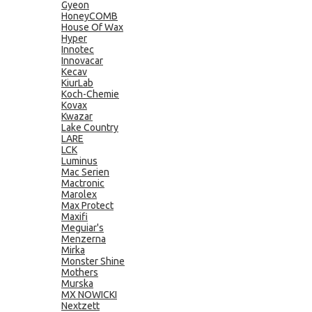
Gyeon
HoneyCOMB
House Of Wax
Hyper
Innotec
Innovacar
Kecav
KiurLab
Koch-Chemie
Kovax
Kwazar
Lake Country
LARE
LCK
Luminus
Mac Serien
Mactronic
Marolex
Max Protect
Maxifi
Meguiar's
Menzerna
Mirka
Monster Shine
Mothers
Murska
MX NOWICKI
Nextzett