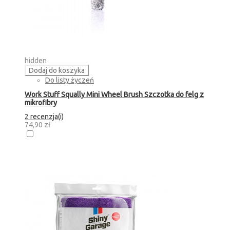
hidden
Dodaj do koszyka
Do listy życzeń
Work Stuff Squally Mini Wheel Brush Szczotka do felg z
mikrofibry
2 recenzja(i)
74,90 zł