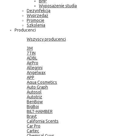
BHP
Wyposażenie studia
Dezynfekcja
Wyprzedaż
Promocje
Szkolenia
Producenci
Wszyscy producenci
3M
7TIN
ADBL
AirPro
Allegrini
Angelwax
APP
Aqua Cosmetics
Auto Graph
Autosol
Autotriz
BenBow
BigBoi
BILT-HAMBER
Brayt
California Scents
Car Pro
Cartec
Chemical Guys