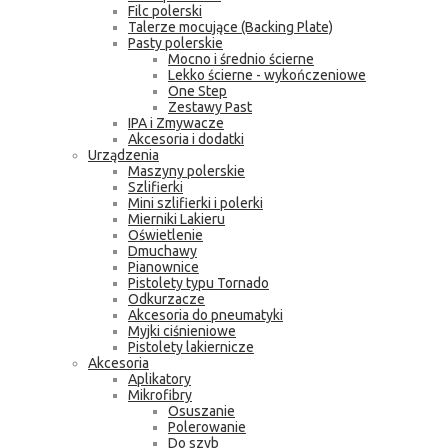
Filc polerski
Talerze mocujące (Backing Plate)
Pasty polerskie
Mocno i średnio ścierne
Lekko ścierne - wykończeniowe
One Step
Zestawy Past
IPA i Zmywacze
Akcesoria i dodatki
Urządzenia
Maszyny polerskie
Szlifierki
Mini szlifierki i polerki
Mierniki Lakieru
Oświetlenie
Dmuchawy
Pianownice
Pistolety typu Tornado
Odkurzacze
Akcesoria do pneumatyki
Myjki ciśnieniowe
Pistolety lakiernicze
Akcesoria
Aplikatory
Mikrofibry
Osuszanie
Polerowanie
Do szyb