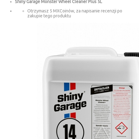
Shiny Garage Monster Wheel Cleaner Plus 5L
Otrzymasz 5 MXCoinów, za napisanie recenzji po
zakupie tego produktu