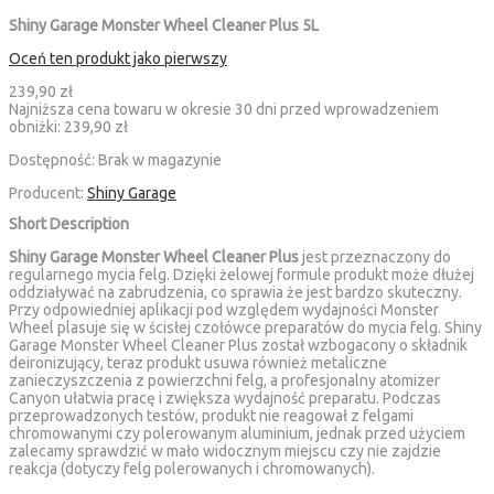
Shiny Garage Monster Wheel Cleaner Plus 5L
Oceń ten produkt jako pierwszy
239,90 zł
Najniższa cena towaru w okresie 30 dni przed wprowadzeniem
obniżki:
239,90 zł
Dostępność:
Brak w magazynie
Producent:
Shiny Garage
Short Description
Shiny Garage Monster Wheel Cleaner Plus
jest przeznaczony do
regularnego mycia felg. Dzięki żelowej formule produkt może dłużej
oddziaływać na zabrudzenia, co sprawia że jest bardzo skuteczny.
Przy odpowiedniej aplikacji pod względem wydajności Monster
Wheel plasuje się w ścisłej czołówce preparatów do mycia felg. Shiny
Garage Monster Wheel Cleaner Plus został wzbogacony o składnik
deironizujący, teraz produkt usuwa również metaliczne
zanieczyszczenia z powierzchni felg, a profesjonalny atomizer
Canyon ułatwia pracę i zwiększa wydajność preparatu. Podczas
przeprowadzonych testów, produkt nie reagował z felgami
chromowanymi czy polerowanym aluminium, jednak przed użyciem
zalecamy sprawdzić w mało widocznym miejscu czy nie zajdzie
reakcja (dotyczy felg polerowanych i chromowanych).