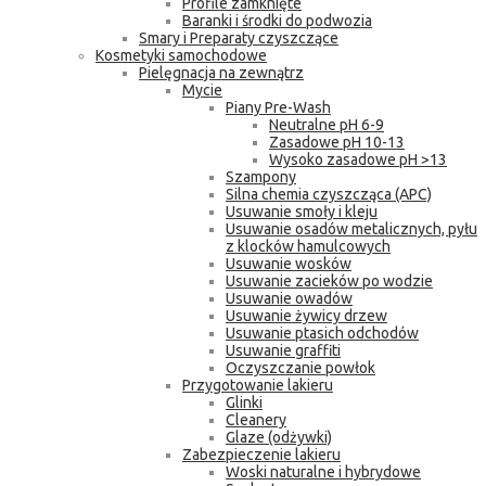
Profile zamknięte
Baranki i środki do podwozia
Smary i Preparaty czyszczące
Kosmetyki samochodowe
Pielęgnacja na zewnątrz
Mycie
Piany Pre-Wash
Neutralne pH 6-9
Zasadowe pH 10-13
Wysoko zasadowe pH >13
Szampony
Silna chemia czyszcząca (APC)
Usuwanie smoły i kleju
Usuwanie osadów metalicznych, pyłu
z klocków hamulcowych
Usuwanie wosków
Usuwanie zacieków po wodzie
Usuwanie owadów
Usuwanie żywicy drzew
Usuwanie ptasich odchodów
Usuwanie graffiti
Oczyszczanie powłok
Przygotowanie lakieru
Glinki
Cleanery
Glaze (odżywki)
Zabezpieczenie lakieru
Woski naturalne i hybrydowe