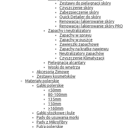
Zestawy do pielęgnacji skóry
Czyszczenie skóry
Zabezpieczenie skóry
Quick Detailer do skóry
Renowacja i lakierowanie skóry
Renowacja i lakierowanie skóry PRO
Zapachy i neutralizatory
Zapachy w sprayu
Zapachy w puszce
Zawieszki zapachowe
Zapachy na kratkę nawiewu
Neutralizatory zapachów
Czyszczenie Klimatyzacji
Pielęgnacja alcantary
Woski do wnętrza
Akcesoria Zimowe
Zestawy kosmetyków
Materiały polerskie
Gąbki polerskie
<50mm
80-100mm
135mm
150mm
>160mm
Gąbki stożkowe i kule
Pady do usuwania morki
Pady z Mikrofibry
Futra polerskie