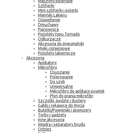
Maszyny polerskie
Szlifierki
Mini szlifierki i polerki
Mierniki Lakieru
Oświetlenie
Dmuchawy
Pianownice
Pistolety typu Tornado
Odkurzacze
Akcesoria do pneumatyki
Myjki ciśnieniowe
Pistolety lakiernicze
Akcesoria
Aplikatory
Mikrofibry
Osuszanie
Polerowanie
Do szyb
Uniwersalne
Mikrofibry do aplikacji powłok
Płyn do prania mikrofibr
Szczotki, pędzle i dustery
Gąbki i rękawice do mycia
Butelki/Pojemniki i atomizery
Torby i gadżety
Inne akcesoria
Wiadra i separatory brudu
Odzież