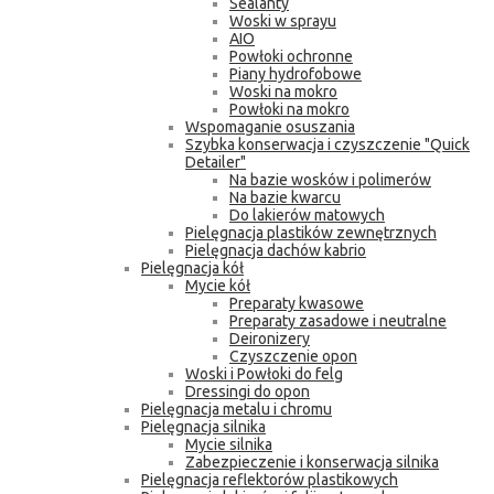
Sealanty
Woski w sprayu
AIO
Powłoki ochronne
Piany hydrofobowe
Woski na mokro
Powłoki na mokro
Wspomaganie osuszania
Szybka konserwacja i czyszczenie "Quick
Detailer"
Na bazie wosków i polimerów
Na bazie kwarcu
Do lakierów matowych
Pielęgnacja plastików zewnętrznych
Pielęgnacja dachów kabrio
Pielęgnacja kół
Mycie kół
Preparaty kwasowe
Preparaty zasadowe i neutralne
Deironizery
Czyszczenie opon
Woski i Powłoki do felg
Dressingi do opon
Pielęgnacja metalu i chromu
Pielęgnacja silnika
Mycie silnika
Zabezpieczenie i konserwacja silnika
Pielęgnacja reflektorów plastikowych