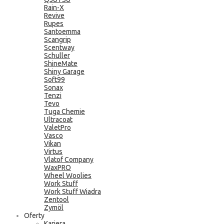
Rain-X
Revive
Rupes
Santoemma
Scangrip
Scentway
Schuller
ShineMate
Shiny Garage
Soft99
Sonax
Tenzi
Tevo
Tuga Chemie
Ultracoat
ValetPro
Vasco
Vikan
Virtus
Vlatof Company
WaxPRO
Wheel Woolies
Work Stuff
Work Stuff Wiadra
Zentool
Zymöl
Oferty
Kariera