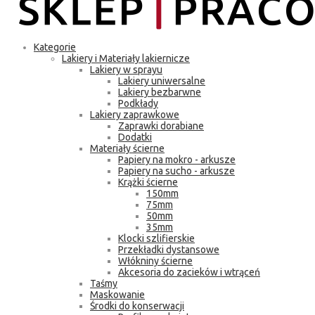
Kategorie
Lakiery i Materiały lakiernicze
Lakiery w sprayu
Lakiery uniwersalne
Lakiery bezbarwne
Podkłady
Lakiery zaprawkowe
Zaprawki dorabiane
Dodatki
Materiały ścierne
Papiery na mokro - arkusze
Papiery na sucho - arkusze
Krążki ścierne
150mm
75mm
50mm
35mm
Klocki szlifierskie
Przekładki dystansowe
Włókniny ścierne
Akcesoria do zacieków i wtrąceń
Taśmy
Maskowanie
Środki do konserwacji