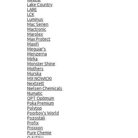
Lake Country
LARE
LCK
Luminus
Mac Serien
Mactronic
Marolex
Max Protect
Maxifi
Meguiar's
Menzerna
Mirka
Monster Shine
Mothers
Murska
MX NOWICKI
Nextzett
Nielsen Chemicals
Numatic
OPT Optimum
Poka Premium
Polytop
Poorboy's World
Pozostali
Profix
Proxxon
Pure Chemie
QJUTSU