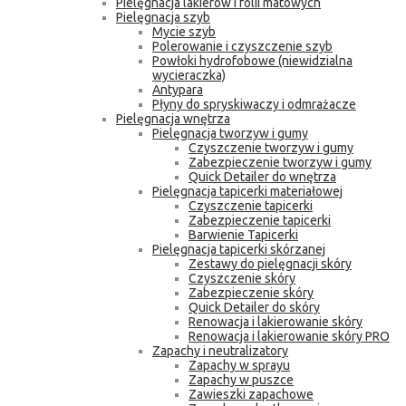
Pielęgnacja lakierów i folii matowych
Pielęgnacja szyb
Mycie szyb
Polerowanie i czyszczenie szyb
Powłoki hydrofobowe (niewidzialna
wycieraczka)
Antypara
Płyny do spryskiwaczy i odmrażacze
Pielęgnacja wnętrza
Pielęgnacja tworzyw i gumy
Czyszczenie tworzyw i gumy
Zabezpieczenie tworzyw i gumy
Quick Detailer do wnętrza
Pielęgnacja tapicerki materiałowej
Czyszczenie tapicerki
Zabezpieczenie tapicerki
Barwienie Tapicerki
Pielęgnacja tapicerki skórzanej
Zestawy do pielęgnacji skóry
Czyszczenie skóry
Zabezpieczenie skóry
Quick Detailer do skóry
Renowacja i lakierowanie skóry
Renowacja i lakierowanie skóry PRO
Zapachy i neutralizatory
Zapachy w sprayu
Zapachy w puszce
Zawieszki zapachowe