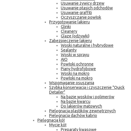
Usuwanie żywicy drzew
Usuwanie ptasich odchodów
Usuwanie graffiti
Oczyszczanie powłok
Przygotowanie lakieru
Glinki
Cleanery
Glaze (odżywki)
Zabezpieczenie lakieru
Woski naturalne i hybrydowe
Sealanty
Woski w sprayu
AIO
Powłoki ochronne
Piany hydrofobowe
Woski na mokro
Powłoki na mokro
Wspomaganie osuszania
Szybka konserwacja i czyszczenie "Quick
Detailer"
Na bazie wosków i polimerów
Na bazie kwarcu
Do lakierów matowych
Pielęgnacja plastików zewnętrznych
Pielęgnacja dachów kabrio
Pielęgnacja kół
Mycie kół
Preparaty kwasowe