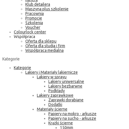
Klub detailera
Maszyna plus szkolenie
Pracownia
Promocje
Szkolenia
Voucher
Colourlock center
Współpraca
Oferta dla sklepu
Oferta dla studia i firm
Współpraca medialna
Kategorie
Kategorie
Lakiery i Materiały lakiernicze
Lakiery w sprayu
Lakiery uniwersalne
Lakiery bezbarwne
Podkłady
Lakiery zaprawkowe
Zaprawki dorabiane
Dodatki
Materiały ścierne
Papiery na mokro - arkusze
Papiery na sucho - arkusze
Krążki ścierne
150mm