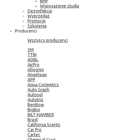
BHP
Wyposażenie studia
Dezynfekcja
Wyprzedaż
Promocje
Szkolenia
Producenci
Wszyscy producenci
3M
7TIN
ADBL
AirPro
Allegrini
Angelwax
APP
Aqua Cosmetics
Auto Graph
Autosol
Autotriz
BenBow
BigBoi
BILT-HAMBER
Brayt
California Scents
Car Pro
Cartec
Chemical Guys