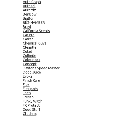
Auto Graph
Autosol
Autotriz
BenBow
BigBoi
BILT-HAMBER
Brayt
California Scents
Car Pro
Cartec
Chemical Guys
Cleantle
Colad
Collinite
Colourlock
Concept
Daytona Speed Master
Dodo Juice
Evoxa
Finish Kare
Flex
Flexipads
Foen
Fresso
Funky Witch
FX Protect
Good Stuff
Gtechniq