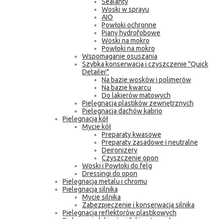
Sealanty
Woski w sprayu
AIO
Powłoki ochronne
Piany hydrofobowe
Woski na mokro
Powłoki na mokro
Wspomaganie osuszania
Szybka konserwacja i czyszczenie "Quick
Detailer"
Na bazie wosków i polimerów
Na bazie kwarcu
Do lakierów matowych
Pielęgnacja plastików zewnętrznych
Pielęgnacja dachów kabrio
Pielęgnacja kół
Mycie kół
Preparaty kwasowe
Preparaty zasadowe i neutralne
Deironizery
Czyszczenie opon
Woski i Powłoki do felg
Dressingi do opon
Pielęgnacja metalu i chromu
Pielęgnacja silnika
Mycie silnika
Zabezpieczenie i konserwacja silnika
Pielęgnacja reflektorów plastikowych