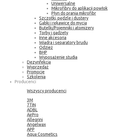
Uniwersalne
Mikrofibry do aplikacji powłok
Płyn do prania mikrofibr
Szczotki, pędzle i dustery
Gąbki i rękawice do mycia
Butelki/Pojemniki i atomizery
Torby i gadżety
Inne akcesoria
Wiadra i separatory brudu
Odzież
BHP
Wyposażenie studia
Dezynfekcja
Wyprzedaż
Promocje
Szkolenia
Producenci
Wszyscy producenci
3M
7TIN
ADBL
AirPro
Allegrini
Angelwax
APP
Aqua Cosmetics