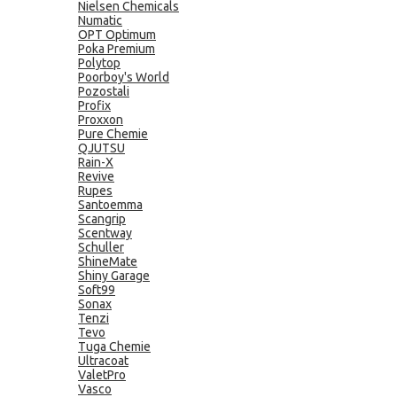
Nielsen Chemicals
Numatic
OPT Optimum
Poka Premium
Polytop
Poorboy's World
Pozostali
Profix
Proxxon
Pure Chemie
QJUTSU
Rain-X
Revive
Rupes
Santoemma
Scangrip
Scentway
Schuller
ShineMate
Shiny Garage
Soft99
Sonax
Tenzi
Tevo
Tuga Chemie
Ultracoat
ValetPro
Vasco