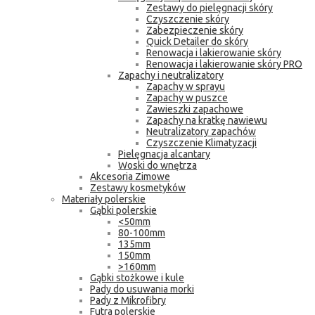
Zestawy do pielęgnacji skóry
Czyszczenie skóry
Zabezpieczenie skóry
Quick Detailer do skóry
Renowacja i lakierowanie skóry
Renowacja i lakierowanie skóry PRO
Zapachy i neutralizatory
Zapachy w sprayu
Zapachy w puszce
Zawieszki zapachowe
Zapachy na kratkę nawiewu
Neutralizatory zapachów
Czyszczenie Klimatyzacji
Pielęgnacja alcantary
Woski do wnętrza
Akcesoria Zimowe
Zestawy kosmetyków
Materiały polerskie
Gąbki polerskie
<50mm
80-100mm
135mm
150mm
>160mm
Gąbki stożkowe i kule
Pady do usuwania morki
Pady z Mikrofibry
Futra polerskie