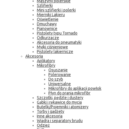
Maszyny polerskie
Szlifierki
Mini szlifierki i polerki
Mierniki Lakieru
Oświetlenie
Dmuchawy
Pianownice
Pistolety typu Tornado
Odkurzacze
Akcesoria do pneumatyki
Myjki ciśnieniowe
Pistolety lakiernicze
Akcesoria
Aplikatory
Mikrofibry
Osuszanie
Polerowanie
Do szyb
Uniwersalne
Mikrofibry do aplikacji powłok
Płyn do prania mikrofibr
Szczotki, pędzle i dustery
Gąbki i rękawice do mycia
Butelki/Pojemniki i atomizery
Torby i gadżety
Inne akcesoria
Wiadra i separatory brudu
Odzież