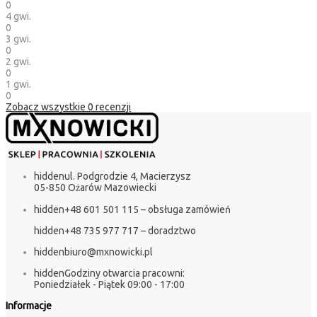
0
4 gwi.
0
3 gwi.
0
2 gwi.
0
1 gwi.
0
Zobacz wszystkie
0
recenzji
hidden
ul. Podgrodzie 4, Macierzysz
05-850 Ożarów Mazowiecki
hidden
+48 601 501 115 – obsługa zamówień
hidden
+48 735 977 717 – doradztwo
hidden
biuro@mxnowicki.pl
hidden
Godziny otwarcia pracowni:
Poniedziałek - Piątek 09:00 - 17:00
Informacje