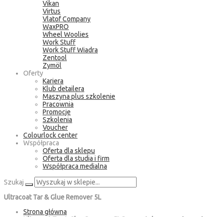
Vikan
Virtus
Vlatof Company
WaxPRO
Wheel Woolies
Work Stuff
Work Stuff Wiadra
Zentool
Zymöl
Oferty
Kariera
Klub detailera
Maszyna plus szkolenie
Pracownia
Promocje
Szkolenia
Voucher
Colourlock center
Współpraca
Oferta dla sklepu
Oferta dla studia i firm
Współpraca medialna
Szukaj
Ultracoat Tar & Glue Remover 5L
Strona główna