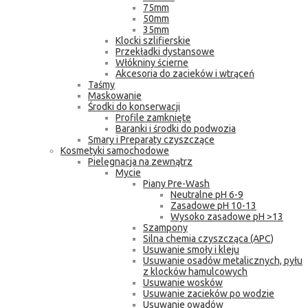
75mm
50mm
35mm
Klocki szlifierskie
Przekładki dystansowe
Włókniny ścierne
Akcesoria do zacieków i wtrąceń
Taśmy
Maskowanie
Środki do konserwacji
Profile zamknięte
Baranki i środki do podwozia
Smary i Preparaty czyszczące
Kosmetyki samochodowe
Pielęgnacja na zewnątrz
Mycie
Piany Pre-Wash
Neutralne pH 6-9
Zasadowe pH 10-13
Wysoko zasadowe pH >13
Szampony
Silna chemia czyszcząca (APC)
Usuwanie smoły i kleju
Usuwanie osadów metalicznych, pyłu
z klocków hamulcowych
Usuwanie wosków
Usuwanie zacieków po wodzie
Usuwanie owadów