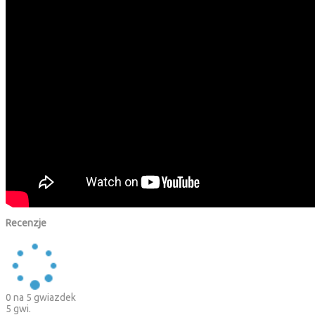
Recenzje
0
na 5 gwiazdek
5 gwi.