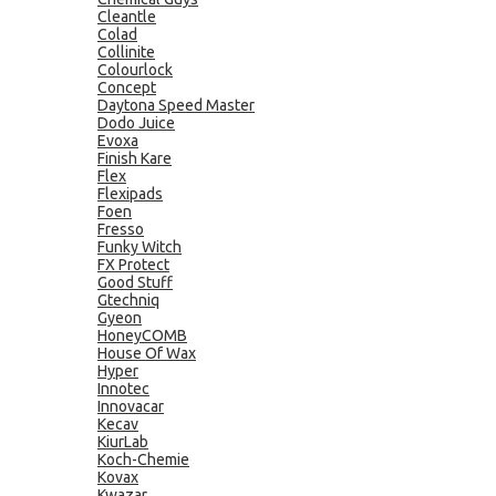
Cleantle
Colad
Collinite
Colourlock
Concept
Daytona Speed Master
Dodo Juice
Evoxa
Finish Kare
Flex
Flexipads
Foen
Fresso
Funky Witch
FX Protect
Good Stuff
Gtechniq
Gyeon
HoneyCOMB
House Of Wax
Hyper
Innotec
Innovacar
Kecav
KiurLab
Koch-Chemie
Kovax
Kwazar