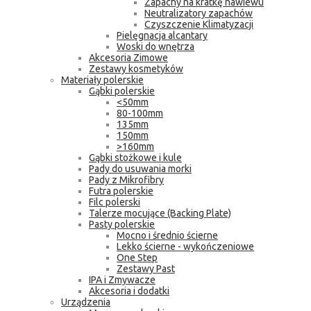
Zapachy na kratkę nawiewu
Neutralizatory zapachów
Czyszczenie Klimatyzacji
Pielęgnacja alcantary
Woski do wnętrza
Akcesoria Zimowe
Zestawy kosmetyków
Materiały polerskie
Gąbki polerskie
<50mm
80-100mm
135mm
150mm
>160mm
Gąbki stożkowe i kule
Pady do usuwania morki
Pady z Mikrofibry
Futra polerskie
Filc polerski
Talerze mocujące (Backing Plate)
Pasty polerskie
Mocno i średnio ścierne
Lekko ścierne - wykończeniowe
One Step
Zestawy Past
IPA i Zmywacze
Akcesoria i dodatki
Urządzenia