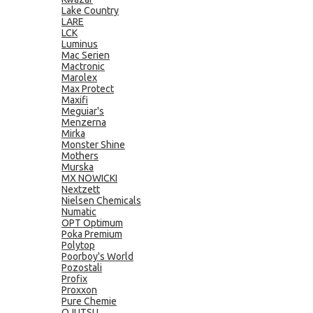
Lake Country
LARE
LCK
Luminus
Mac Serien
Mactronic
Marolex
Max Protect
Maxifi
Meguiar's
Menzerna
Mirka
Monster Shine
Mothers
Murska
MX NOWICKI
Nextzett
Nielsen Chemicals
Numatic
OPT Optimum
Poka Premium
Polytop
Poorboy's World
Pozostali
Profix
Proxxon
Pure Chemie
QJUTSU