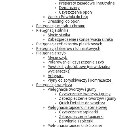
Preparaty zasadowe i neutralne
Deironizery
Czyszczenie opon
Woski i Powłoki do felg
Dressingi do opon
Pielęgnacja metalu i chromu
Pielęgnacja silnika
Mycie silnika
Zabezpieczenie i konserwacja silnika
Pielęgnacja reflektorów plastikowych
Pielęgnacja lakierów i folii matowych
Pielęgnacja szyb
Mycie szyb
Polerowanie i czyszczenie szyb
Powłoki hydrofobowe (niewidzialna
wycieraczka)
Antypara
Płyny do spryskiwaczy i odmrażacze
Pielęgnacja wnętrza
Pielęgnacja tworzyw i gumy
Czyszczenie tworzyw i gumy
Zabezpieczenie tworzyw i gumy
Quick Detailer do wnętrza
Pielęgnacja tapicerki materiałowej
Czyszczenie tapicerki
Zabezpieczenie tapicerki
Barwienie Tapicerki
Pielęgnacja tapicerki skórzanej