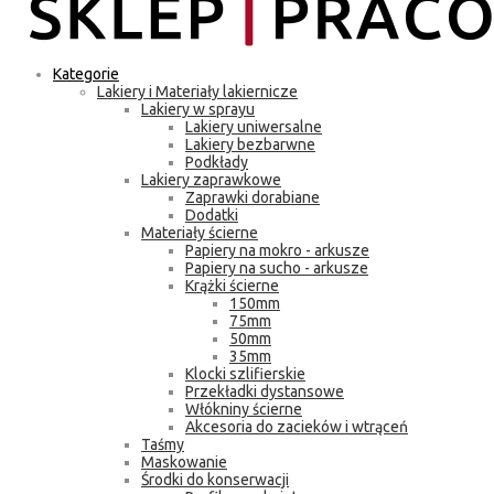
Kategorie
Lakiery i Materiały lakiernicze
Lakiery w sprayu
Lakiery uniwersalne
Lakiery bezbarwne
Podkłady
Lakiery zaprawkowe
Zaprawki dorabiane
Dodatki
Materiały ścierne
Papiery na mokro - arkusze
Papiery na sucho - arkusze
Krążki ścierne
150mm
75mm
50mm
35mm
Klocki szlifierskie
Przekładki dystansowe
Włókniny ścierne
Akcesoria do zacieków i wtrąceń
Taśmy
Maskowanie
Środki do konserwacji