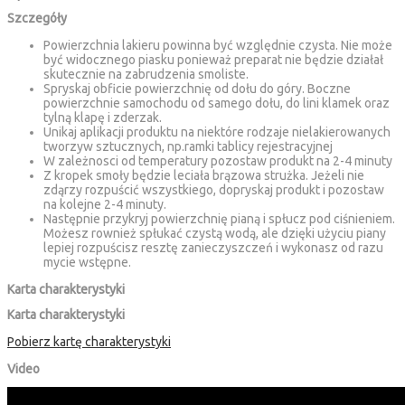
Szczegóły
Powierzchnia lakieru powinna być względnie czysta. Nie może
być widocznego piasku ponieważ preparat nie będzie działał
skutecznie na zabrudzenia smoliste.
Spryskaj obficie powierzchnię od dołu do góry. Boczne
powierzchnie samochodu od samego dołu, do lini klamek oraz
tylną klapę i zderzak.
Unikaj aplikacji produktu na niektóre rodzaje nielakierowanych
tworzyw sztucznych, np.ramki tablicy rejestracyjnej
W zależnosci od temperatury pozostaw produkt na 2-4 minuty
Z kropek smoły będzie leciała brązowa strużka. Jeżeli nie
zdąrzy rozpuścić wszystkiego, dopryskaj produkt i pozostaw
na kolejne 2-4 minuty.
Następnie przykryj powierzchnię pianą i spłucz pod ciśnieniem.
Możesz rownież spłukać czystą wodą, ale dzięki użyciu piany
lepiej rozpuścisz resztę zanieczyszczeń i wykonasz od razu
mycie wstępne.
Karta charakterystyki
Karta charakterystyki
Pobierz kartę charakterystyki
Video