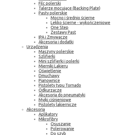
Filc polerski
Talerze mocujące (Backing Plate)
Pasty polerskie
Mocno i średnio ścierne
Lekko ścierne - wykończeniowe
One Step
Zestawy Past
IPA i Zmywacze
Akcesoria i dodatki
Urządzenia
Maszyny polerskie
Szlifierki
Mini szlifierki i polerki
Mierniki Lakieru
Oświetlenie
Dmuchawy
Pianownice
Pistolety typu Tornado
Odkurzacze
Akcesoria do pneumatyki
Myjki ciśnieniowe
Pistolety lakiernicze
Akcesoria
Aplikatory
Mikrofibry
Osuszanie
Polerowanie
Do szyb