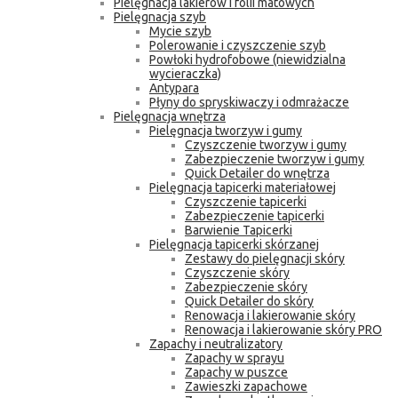
Pielęgnacja lakierów i folii matowych
Pielęgnacja szyb
Mycie szyb
Polerowanie i czyszczenie szyb
Powłoki hydrofobowe (niewidzialna
wycieraczka)
Antypara
Płyny do spryskiwaczy i odmrażacze
Pielęgnacja wnętrza
Pielęgnacja tworzyw i gumy
Czyszczenie tworzyw i gumy
Zabezpieczenie tworzyw i gumy
Quick Detailer do wnętrza
Pielęgnacja tapicerki materiałowej
Czyszczenie tapicerki
Zabezpieczenie tapicerki
Barwienie Tapicerki
Pielęgnacja tapicerki skórzanej
Zestawy do pielęgnacji skóry
Czyszczenie skóry
Zabezpieczenie skóry
Quick Detailer do skóry
Renowacja i lakierowanie skóry
Renowacja i lakierowanie skóry PRO
Zapachy i neutralizatory
Zapachy w sprayu
Zapachy w puszce
Zawieszki zapachowe