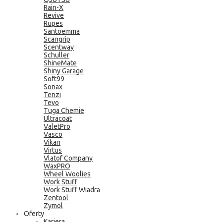
Rain-X
Revive
Rupes
Santoemma
Scangrip
Scentway
Schuller
ShineMate
Shiny Garage
Soft99
Sonax
Tenzi
Tevo
Tuga Chemie
Ultracoat
ValetPro
Vasco
Vikan
Virtus
Vlatof Company
WaxPRO
Wheel Woolies
Work Stuff
Work Stuff Wiadra
Zentool
Zymöl
Oferty
Kariera