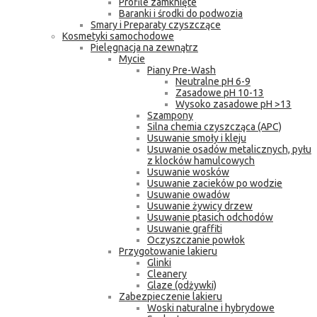
Profile zamknięte
Baranki i środki do podwozia
Smary i Preparaty czyszczące
Kosmetyki samochodowe
Pielęgnacja na zewnątrz
Mycie
Piany Pre-Wash
Neutralne pH 6-9
Zasadowe pH 10-13
Wysoko zasadowe pH >13
Szampony
Silna chemia czyszcząca (APC)
Usuwanie smoły i kleju
Usuwanie osadów metalicznych, pyłu
z klocków hamulcowych
Usuwanie wosków
Usuwanie zacieków po wodzie
Usuwanie owadów
Usuwanie żywicy drzew
Usuwanie ptasich odchodów
Usuwanie graffiti
Oczyszczanie powłok
Przygotowanie lakieru
Glinki
Cleanery
Glaze (odżywki)
Zabezpieczenie lakieru
Woski naturalne i hybrydowe