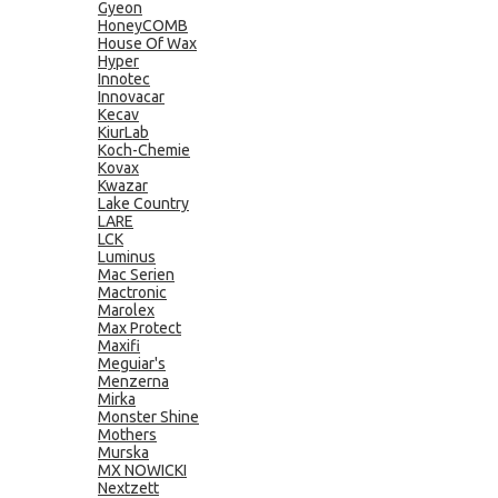
Gyeon
HoneyCOMB
House Of Wax
Hyper
Innotec
Innovacar
Kecav
KiurLab
Koch-Chemie
Kovax
Kwazar
Lake Country
LARE
LCK
Luminus
Mac Serien
Mactronic
Marolex
Max Protect
Maxifi
Meguiar's
Menzerna
Mirka
Monster Shine
Mothers
Murska
MX NOWICKI
Nextzett