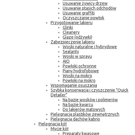
Usuwanie żywicy drzew
Usuwanie ptasich odchodów
Usuwanie graffiti
Oczyszczanie powłok
Przygotowanie lakieru
Glinki
Cleanery
Glaze (odżywki)
Zabezpieczenie lakieru
Woski naturalne i hybrydowe
Sealanty
Woski w sprayu
AIO
Powłoki ochronne
Piany hydrofobowe
Woski na mokro
Powłoki na mokro
Wspomaganie osuszania
Szybka konserwacja i czyszczenie "Quick
Detailer"
Na bazie wosków i polimerów
Na bazie kwarcu
Do lakierów matowych
Pielęgnacja plastików zewnętrznych
Pielęgnacja dachów kabrio
Pielęgnacja kół
Mycie kół
Preparaty kwasowe