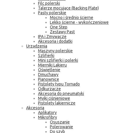
Filc polerski
Talerze mocujące (Backing Plate)
Pasty polerskie
Mocno i średnio ścierne
Lekko ścierne - wykończeniowe
One Step
Zestawy Past
IPA i Zmywacze
Akcesoria i dodatki
Urządzenia
Maszyny polerskie
Szlifierki
Mini szlifierki i polerki
Mierniki Lakieru
Oświetlenie
Dmuchawy
Pianownice
Pistolety typu Tornado
Odkurzacze
Akcesoria do pneumatyki
Myjki ciśnieniowe
Pistolety lakiernicze
Akcesoria
Aplikatory
Mikrofibry
Osuszanie
Polerowanie
Do szyb