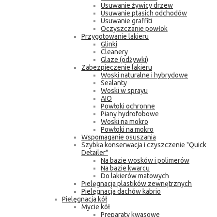
Usuwanie żywicy drzew
Usuwanie ptasich odchodów
Usuwanie graffiti
Oczyszczanie powłok
Przygotowanie lakieru
Glinki
Cleanery
Glaze (odżywki)
Zabezpieczenie lakieru
Woski naturalne i hybrydowe
Sealanty
Woski w sprayu
AIO
Powłoki ochronne
Piany hydrofobowe
Woski na mokro
Powłoki na mokro
Wspomaganie osuszania
Szybka konserwacja i czyszczenie "Quick
Detailer"
Na bazie wosków i polimerów
Na bazie kwarcu
Do lakierów matowych
Pielęgnacja plastików zewnętrznych
Pielęgnacja dachów kabrio
Pielęgnacja kół
Mycie kół
Preparaty kwasowe