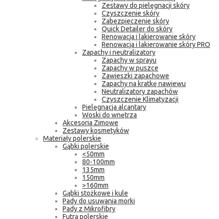
Zestawy do pielęgnacji skóry
Czyszczenie skóry
Zabezpieczenie skóry
Quick Detailer do skóry
Renowacja i lakierowanie skóry
Renowacja i lakierowanie skóry PRO
Zapachy i neutralizatory
Zapachy w sprayu
Zapachy w puszce
Zawieszki zapachowe
Zapachy na kratkę nawiewu
Neutralizatory zapachów
Czyszczenie Klimatyzacji
Pielęgnacja alcantary
Woski do wnętrza
Akcesoria Zimowe
Zestawy kosmetyków
Materiały polerskie
Gąbki polerskie
<50mm
80-100mm
135mm
150mm
>160mm
Gąbki stożkowe i kule
Pady do usuwania morki
Pady z Mikrofibry
Futra polerskie