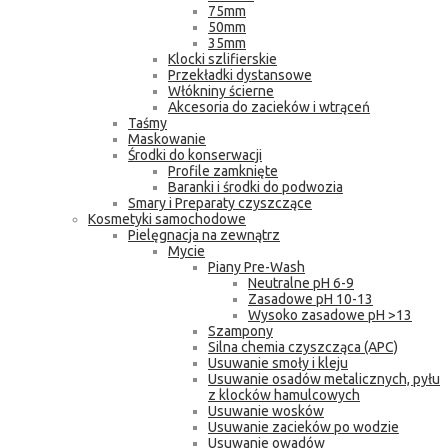
75mm
50mm
35mm
Klocki szlifierskie
Przekładki dystansowe
Włókniny ścierne
Akcesoria do zacieków i wtrąceń
Taśmy
Maskowanie
Środki do konserwacji
Profile zamknięte
Baranki i środki do podwozia
Smary i Preparaty czyszczące
Kosmetyki samochodowe
Pielęgnacja na zewnątrz
Mycie
Piany Pre-Wash
Neutralne pH 6-9
Zasadowe pH 10-13
Wysoko zasadowe pH >13
Szampony
Silna chemia czyszcząca (APC)
Usuwanie smoły i kleju
Usuwanie osadów metalicznych, pyłu
z klocków hamulcowych
Usuwanie wosków
Usuwanie zacieków po wodzie
Usuwanie owadów