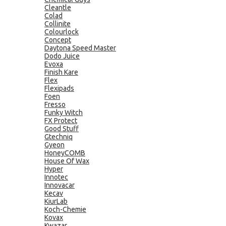
Cleantle
Colad
Collinite
Colourlock
Concept
Daytona Speed Master
Dodo Juice
Evoxa
Finish Kare
Flex
Flexipads
Foen
Fresso
Funky Witch
FX Protect
Good Stuff
Gtechniq
Gyeon
HoneyCOMB
House Of Wax
Hyper
Innotec
Innovacar
Kecav
KiurLab
Koch-Chemie
Kovax
Kwazar