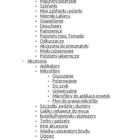
Maszyny polerskie
Szlifierki
Mini szlifierki i polerki
Mierniki Lakieru
Oświetlenie
Dmuchawy
Pianownice
Pistolety typu Tornado
Odkurzacze
Akcesoria do pneumatyki
Myjki ciśnieniowe
Pistolety lakiernicze
Akcesoria
Aplikatory
Mikrofibry
Osuszanie
Polerowanie
Do szyb
Uniwersalne
Mikrofibry do aplikacji powłok
Płyn do prania mikrofibr
Szczotki, pędzle i dustery
Gąbki i rękawice do mycia
Butelki/Pojemniki i atomizery
Torby i gadżety
Inne akcesoria
Wiadra i separatory brudu
Odzież