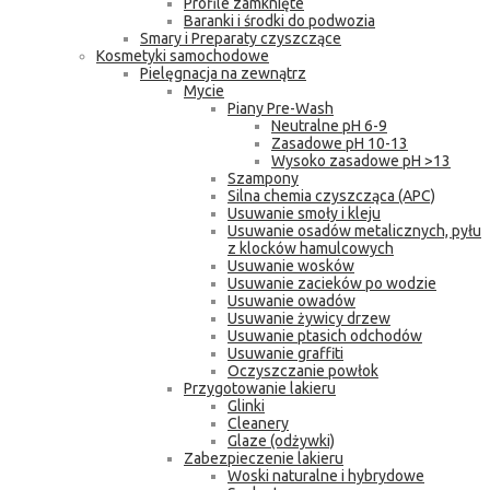
Profile zamknięte
Baranki i środki do podwozia
Smary i Preparaty czyszczące
Kosmetyki samochodowe
Pielęgnacja na zewnątrz
Mycie
Piany Pre-Wash
Neutralne pH 6-9
Zasadowe pH 10-13
Wysoko zasadowe pH >13
Szampony
Silna chemia czyszcząca (APC)
Usuwanie smoły i kleju
Usuwanie osadów metalicznych, pyłu
z klocków hamulcowych
Usuwanie wosków
Usuwanie zacieków po wodzie
Usuwanie owadów
Usuwanie żywicy drzew
Usuwanie ptasich odchodów
Usuwanie graffiti
Oczyszczanie powłok
Przygotowanie lakieru
Glinki
Cleanery
Glaze (odżywki)
Zabezpieczenie lakieru
Woski naturalne i hybrydowe