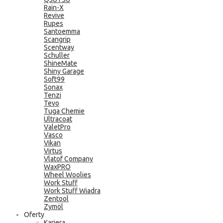
Rain-X
Revive
Rupes
Santoemma
Scangrip
Scentway
Schuller
ShineMate
Shiny Garage
Soft99
Sonax
Tenzi
Tevo
Tuga Chemie
Ultracoat
ValetPro
Vasco
Vikan
Virtus
Vlatof Company
WaxPRO
Wheel Woolies
Work Stuff
Work Stuff Wiadra
Zentool
Zymöl
Oferty
Kariera