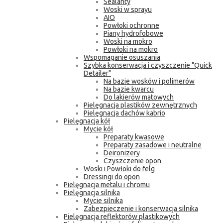
Sealanty
Woski w sprayu
AIO
Powłoki ochronne
Piany hydrofobowe
Woski na mokro
Powłoki na mokro
Wspomaganie osuszania
Szybka konserwacja i czyszczenie "Quick
Detailer"
Na bazie wosków i polimerów
Na bazie kwarcu
Do lakierów matowych
Pielęgnacja plastików zewnętrznych
Pielęgnacja dachów kabrio
Pielęgnacja kół
Mycie kół
Preparaty kwasowe
Preparaty zasadowe i neutralne
Deironizery
Czyszczenie opon
Woski i Powłoki do felg
Dressingi do opon
Pielęgnacja metalu i chromu
Pielęgnacja silnika
Mycie silnika
Zabezpieczenie i konserwacja silnika
Pielęgnacja reflektorów plastikowych