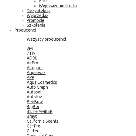
BHP
Wyposażenie studia
Dezynfekcja
Wyprzedaż
Promocje
Szkolenia
Producenci
Wszyscy producenci
3M
7TIN
ADBL
AirPro
Allegrini
Angelwax
APP
Aqua Cosmetics
Auto Graph
Autosol
Autotriz
BenBow
BigBoi
BILT-HAMBER
Brayt
California Scents
Car Pro
Cartec
Chemical Guys