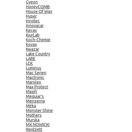
Gyeon
HoneyCOMB
House Of Wax
Hyper
Innotec
Innovacar
Kecav
KiurLab
Koch-Chemie
Kovax
Kwazar
Lake Country
LARE
LCK
Luminus
Mac Serien
Mactronic
Marolex
Max Protect
Maxifi
Meguiar's
Menzerna
Mirka
Monster Shine
Mothers
Murska
MX NOWICKI
Nextzett