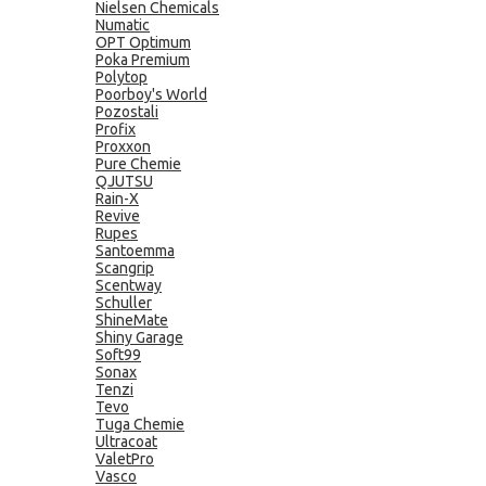
Nielsen Chemicals
Numatic
OPT Optimum
Poka Premium
Polytop
Poorboy's World
Pozostali
Profix
Proxxon
Pure Chemie
QJUTSU
Rain-X
Revive
Rupes
Santoemma
Scangrip
Scentway
Schuller
ShineMate
Shiny Garage
Soft99
Sonax
Tenzi
Tevo
Tuga Chemie
Ultracoat
ValetPro
Vasco