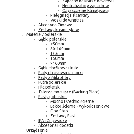
Zapachy na kratkę nawiewu
Neutralizatory zapachów
Czyszczenie Klimatyzacji
Pielęgnacja alcantary
Woski do wnętrza
Akcesoria Zimowe
Zestawy kosmetyków
Materiały polerskie
Gąbki polerskie
<50mm
80-100mm
135mm
150mm
>160mm
Gąbki stożkowe i kule
Pady do usuwania morki
Pady z Mikrofibry
Futra polerskie
Filc polerski
Talerze mocujące (Backing Plate)
Pasty polerskie
Mocno i średnio ścierne
Lekko ścierne - wykończeniowe
One Step
Zestawy Past
IPA i Zmywacze
Akcesoria i dodatki
Urządzenia