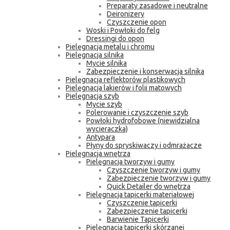
Preparaty zasadowe i neutralne
Deironizery
Czyszczenie opon
Woski i Powłoki do felg
Dressingi do opon
Pielęgnacja metalu i chromu
Pielęgnacja silnika
Mycie silnika
Zabezpieczenie i konserwacja silnika
Pielęgnacja reflektorów plastikowych
Pielęgnacja lakierów i folii matowych
Pielęgnacja szyb
Mycie szyb
Polerowanie i czyszczenie szyb
Powłoki hydrofobowe (niewidzialna
wycieraczka)
Antypara
Płyny do spryskiwaczy i odmrażacze
Pielęgnacja wnętrza
Pielęgnacja tworzyw i gumy
Czyszczenie tworzyw i gumy
Zabezpieczenie tworzyw i gumy
Quick Detailer do wnętrza
Pielęgnacja tapicerki materiałowej
Czyszczenie tapicerki
Zabezpieczenie tapicerki
Barwienie Tapicerki
Pielęgnacja tapicerki skórzanej