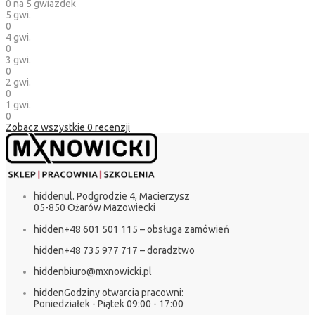
0
na 5 gwiazdek
5 gwi.
0
4 gwi.
0
3 gwi.
0
2 gwi.
0
1 gwi.
0
Zobacz wszystkie
0
recenzji
hidden
ul. Podgrodzie 4, Macierzysz
05-850 Ożarów Mazowiecki
hidden
+48 601 501 115 – obsługa zamówień
hidden
+48 735 977 717 – doradztwo
hidden
biuro@mxnowicki.pl
hidden
Godziny otwarcia pracowni:
Poniedziałek - Piątek 09:00 - 17:00