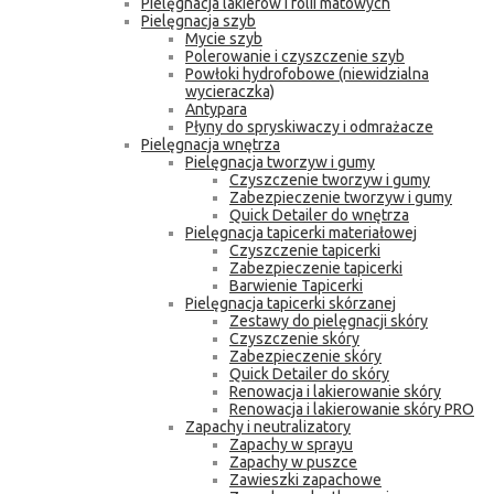
Pielęgnacja lakierów i folii matowych
Pielęgnacja szyb
Mycie szyb
Polerowanie i czyszczenie szyb
Powłoki hydrofobowe (niewidzialna
wycieraczka)
Antypara
Płyny do spryskiwaczy i odmrażacze
Pielęgnacja wnętrza
Pielęgnacja tworzyw i gumy
Czyszczenie tworzyw i gumy
Zabezpieczenie tworzyw i gumy
Quick Detailer do wnętrza
Pielęgnacja tapicerki materiałowej
Czyszczenie tapicerki
Zabezpieczenie tapicerki
Barwienie Tapicerki
Pielęgnacja tapicerki skórzanej
Zestawy do pielęgnacji skóry
Czyszczenie skóry
Zabezpieczenie skóry
Quick Detailer do skóry
Renowacja i lakierowanie skóry
Renowacja i lakierowanie skóry PRO
Zapachy i neutralizatory
Zapachy w sprayu
Zapachy w puszce
Zawieszki zapachowe