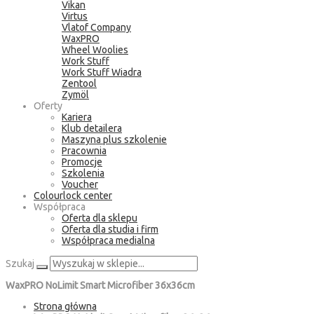
Vikan
Virtus
Vlatof Company
WaxPRO
Wheel Woolies
Work Stuff
Work Stuff Wiadra
Zentool
Zymöl
Oferty
Kariera
Klub detailera
Maszyna plus szkolenie
Pracownia
Promocje
Szkolenia
Voucher
Colourlock center
Współpraca
Oferta dla sklepu
Oferta dla studia i firm
Współpraca medialna
Szukaj
WaxPRO NoLimit Smart Microfiber 36x36cm
Strona główna