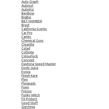
Auto Graph
Autosol
Autotriz
BenBow
BigBoi
BILT-HAMBER
Brayt
California Scents
Car Pro
Cartec
Chemical Guys
Cleantle
Colad
Collinite
Colourlock
Concept
Daytona Speed Master
Dodo Juice
Evoxa
Finish Kare
Flex
Flexipads
Foen
Fresso
Funky Witch
FX Protect
Good Stuff
Gtechniq