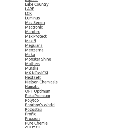
Lake Country
LARE
LCK
Luminus
Mac Serien
Mactronic
Marolex
Max Protect
Maxifi
Meguiar's
Menzerna
Mirka
Monster Shine
Mothers
Murska
MX NOWICKI
Nextzett
Nielsen Chemicals
Numatic
OPT Optimum
Poka Premium
Polytop
Poorboy's World
Pozostali
Profix
Proxxon
Pure Chemie
QJUTSU