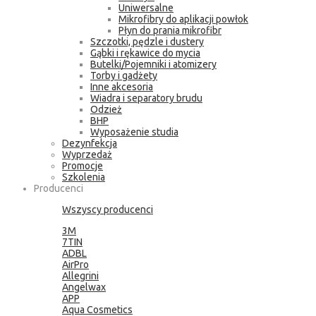
Uniwersalne
Mikrofibry do aplikacji powłok
Płyn do prania mikrofibr
Szczotki, pędzle i dustery
Gąbki i rękawice do mycia
Butelki/Pojemniki i atomizery
Torby i gadżety
Inne akcesoria
Wiadra i separatory brudu
Odzież
BHP
Wyposażenie studia
Dezynfekcja
Wyprzedaż
Promocje
Szkolenia
Producenci
Wszyscy producenci
3M
7TIN
ADBL
AirPro
Allegrini
Angelwax
APP
Aqua Cosmetics