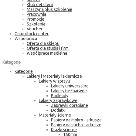
Klub detailera
Maszyna plus szkolenie
Pracownia
Promocje
Szkolenia
Voucher
Colourlock center
Współpraca
Oferta dla sklepu
Oferta dla studia i firm
Współpraca medialna
Kategorie
Kategorie
Lakiery i Materiały lakiernicze
Lakiery w sprayu
Lakiery uniwersalne
Lakiery bezbarwne
Podkłady
Lakiery zaprawkowe
Zaprawki dorabiane
Dodatki
Materiały ścierne
Papiery na mokro - arkusze
Papiery na sucho - arkusze
Krążki ścierne
150mm