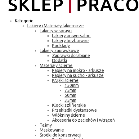
Kategorie
Lakiery i Materiały lakiernicze
Lakiery w sprayu
Lakiery uniwersalne
Lakiery bezbarwne
Podkłady
Lakiery zaprawkowe
Zaprawki dorabiane
Dodatki
Materiały ścierne
Papiery na mokro - arkusze
Papiery na sucho - arkusze
Krążki ścierne
150mm
75mm
50mm
35mm
Klocki szlifierskie
Przekładki dystansowe
Włókniny ścierne
Akcesoria do zacieków i wtrąceń
Taśmy
Maskowanie
Środki do konserwacji