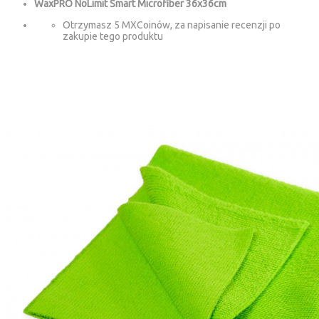
WaxPRO NoLimit Smart Microfiber 36x36cm
Otrzymasz 5 MXCoinów, za napisanie recenzji po
zakupie tego produktu