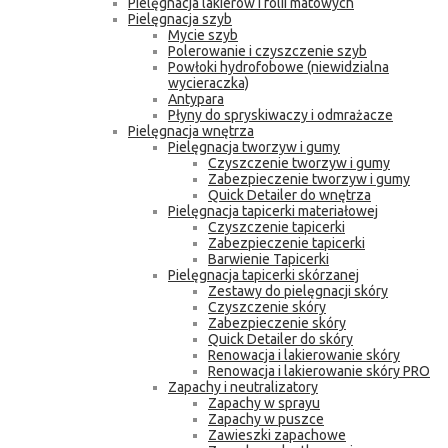
Pielęgnacja lakierów i folii matowych
Pielęgnacja szyb
Mycie szyb
Polerowanie i czyszczenie szyb
Powłoki hydrofobowe (niewidzialna
wycieraczka)
Antypara
Płyny do spryskiwaczy i odmrażacze
Pielęgnacja wnętrza
Pielęgnacja tworzyw i gumy
Czyszczenie tworzyw i gumy
Zabezpieczenie tworzyw i gumy
Quick Detailer do wnętrza
Pielęgnacja tapicerki materiałowej
Czyszczenie tapicerki
Zabezpieczenie tapicerki
Barwienie Tapicerki
Pielęgnacja tapicerki skórzanej
Zestawy do pielęgnacji skóry
Czyszczenie skóry
Zabezpieczenie skóry
Quick Detailer do skóry
Renowacja i lakierowanie skóry
Renowacja i lakierowanie skóry PRO
Zapachy i neutralizatory
Zapachy w sprayu
Zapachy w puszce
Zawieszki zapachowe