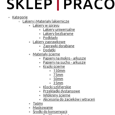
Kategorie
Lakiery i Materiały lakiernicze
Lakiery w sprayu
Lakiery uniwersalne
Lakiery bezbarwne
Podkłady
Lakiery zaprawkowe
Zaprawki dorabiane
Dodatki
Materiały ścierne
Papiery na mokro - arkusze
Papiery na sucho - arkusze
Krążki ścierne
150mm
75mm
50mm
35mm
Klocki szlifierskie
Przekładki dystansowe
Włókniny ścierne
Akcesoria do zacieków i wtrąceń
Taśmy
Maskowanie
Środki do konserwacji