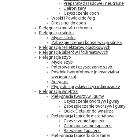
Preparaty zasadowe i neutralne
Deironizery
Czyszczenie opon
Woski i Powłoki do felg
Dressingi do opon
Pielęgnacja metalu i chromu
Pielęgnacja silnika
Mycie silnika
Zabezpieczenie i konserwacja silnika
Pielęgnacja reflektorów plastikowych
Pielęgnacja lakierów i folii matowych
Pielęgnacja szyb
Mycie szyb
Polerowanie i czyszczenie szyb
Powłoki hydrofobowe (niewidzialna
wycieraczka)
Antypara
Płyny do spryskiwaczy i odmrażacze
Pielęgnacja wnętrza
Pielęgnacja tworzyw i gumy
Czyszczenie tworzyw i gumy
Zabezpieczenie tworzyw i gumy
Quick Detailer do wnętrza
Pielęgnacja tapicerki materiałowej
Czyszczenie tapicerki
Zabezpieczenie tapicerki
Barwienie Tapicerki
Pielęgnacja tapicerki skórzanej