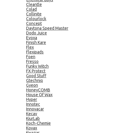
Cleantle
Colad
Collinite
Colourlock
Concept
Daytona Speed Master
Dodo Juice
Evoxa
Finish Kare
Flex
Flexipads
Foen
Fresso
Funky Witch
FX Protect
Good Stuff
Gtechniq
Gyeon
HoneyCOMB
House Of Wax
Hyper
Innotec
Innovacar
Kecav
KiurLab
Koch-Chemie
Kovax
Kwazar