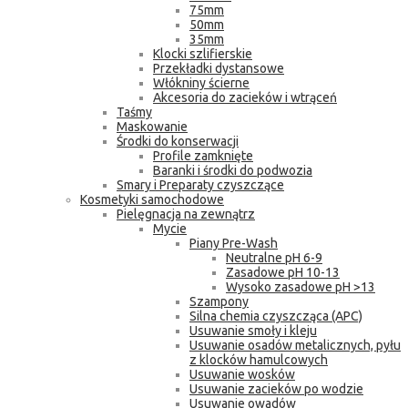
75mm
50mm
35mm
Klocki szlifierskie
Przekładki dystansowe
Włókniny ścierne
Akcesoria do zacieków i wtrąceń
Taśmy
Maskowanie
Środki do konserwacji
Profile zamknięte
Baranki i środki do podwozia
Smary i Preparaty czyszczące
Kosmetyki samochodowe
Pielęgnacja na zewnątrz
Mycie
Piany Pre-Wash
Neutralne pH 6-9
Zasadowe pH 10-13
Wysoko zasadowe pH >13
Szampony
Silna chemia czyszcząca (APC)
Usuwanie smoły i kleju
Usuwanie osadów metalicznych, pyłu
z klocków hamulcowych
Usuwanie wosków
Usuwanie zacieków po wodzie
Usuwanie owadów