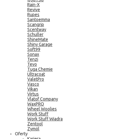
Rain-X
Revive
Rupes
Santoemma
Scangrip
Scentway
Schuller
ShineMate
Shiny Garage
Soft99
Sonax
Tenzi
Tevo
Tuga Chemie
Ultracoat
ValetPro
Vasco
Vikan
Virtus
Vlatof Company
WaxPRO
Wheel Woolies
Work Stuff
Work Stuff Wiadra
Zentool
Zymöl
Oferty
Kariera