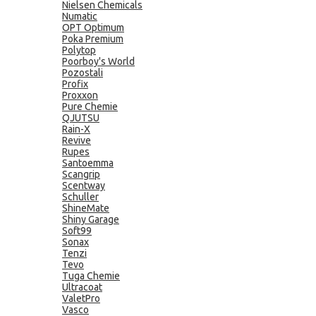
Nielsen Chemicals
Numatic
OPT Optimum
Poka Premium
Polytop
Poorboy's World
Pozostali
Profix
Proxxon
Pure Chemie
QJUTSU
Rain-X
Revive
Rupes
Santoemma
Scangrip
Scentway
Schuller
ShineMate
Shiny Garage
Soft99
Sonax
Tenzi
Tevo
Tuga Chemie
Ultracoat
ValetPro
Vasco