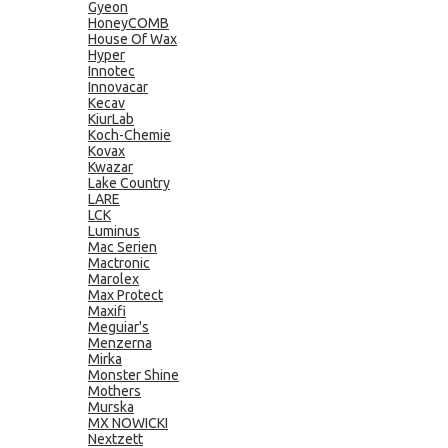
Gyeon
HoneyCOMB
House Of Wax
Hyper
Innotec
Innovacar
Kecav
KiurLab
Koch-Chemie
Kovax
Kwazar
Lake Country
LARE
LCK
Luminus
Mac Serien
Mactronic
Marolex
Max Protect
Maxifi
Meguiar's
Menzerna
Mirka
Monster Shine
Mothers
Murska
MX NOWICKI
Nextzett