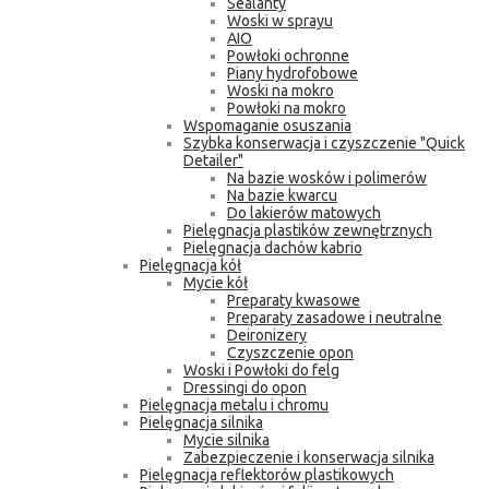
Sealanty
Woski w sprayu
AIO
Powłoki ochronne
Piany hydrofobowe
Woski na mokro
Powłoki na mokro
Wspomaganie osuszania
Szybka konserwacja i czyszczenie "Quick
Detailer"
Na bazie wosków i polimerów
Na bazie kwarcu
Do lakierów matowych
Pielęgnacja plastików zewnętrznych
Pielęgnacja dachów kabrio
Pielęgnacja kół
Mycie kół
Preparaty kwasowe
Preparaty zasadowe i neutralne
Deironizery
Czyszczenie opon
Woski i Powłoki do felg
Dressingi do opon
Pielęgnacja metalu i chromu
Pielęgnacja silnika
Mycie silnika
Zabezpieczenie i konserwacja silnika
Pielęgnacja reflektorów plastikowych