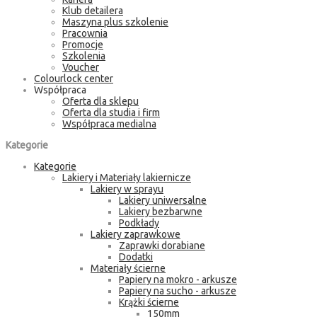
Klub detailera
Maszyna plus szkolenie
Pracownia
Promocje
Szkolenia
Voucher
Colourlock center
Współpraca
Oferta dla sklepu
Oferta dla studia i firm
Współpraca medialna
Kategorie
Kategorie
Lakiery i Materiały lakiernicze
Lakiery w sprayu
Lakiery uniwersalne
Lakiery bezbarwne
Podkłady
Lakiery zaprawkowe
Zaprawki dorabiane
Dodatki
Materiały ścierne
Papiery na mokro - arkusze
Papiery na sucho - arkusze
Krążki ścierne
150mm