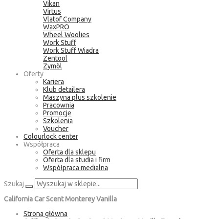
Vikan
Virtus
Vlatof Company
WaxPRO
Wheel Woolies
Work Stuff
Work Stuff Wiadra
Zentool
Zymöl
Oferty
Kariera
Klub detailera
Maszyna plus szkolenie
Pracownia
Promocje
Szkolenia
Voucher
Colourlock center
Współpraca
Oferta dla sklepu
Oferta dla studia i firm
Współpraca medialna
Szukaj
California Car Scent Monterey Vanilla
Strona główna