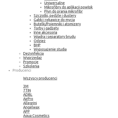
Uniwersalne
Mikrofibry do aplikacji powłok
Płyn do prania mikrofibr
Szczotki, pędzle i dustery
Gąbki i rękawice do mycia
Butelki/Pojemniki i atomizery
Torby i gadżety
Inne akcesoria
Wiadra i separatory brudu
Odzież
BHP
Wyposażenie studia
Dezynfekcja
Wyprzedaż
Promocje
Szkolenia
Producenci
Wszyscy producenci
3M
7TIN
ADBL
AirPro
Allegrini
Angelwax
APP
Aqua Cosmetics