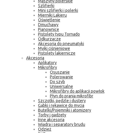
Maszyny polerskie
Szlifierki
Mini szlifierki i polerki
Mierniki Lakieru
Oświetlenie
Dmuchawy
Pianownice
Pistolety typu Tornado
Odkurzacze
Akcesoria do pneumatyki
Myjki ciśnieniowe
Pistolety lakiernicze
Akcesoria
Aplikatory
Mikrofibry
Osuszanie
Polerowanie
Do szyb
Uniwersalne
Mikrofibry do aplikacji powłok
Płyn do prania mikrofibr
Szczotki, pędzle i dustery
Gąbki i rękawice do mycia
Butelki/Pojemniki i atomizery
Torby i gadżety
Inne akcesoria
Wiadra i separatory brudu
Odzież