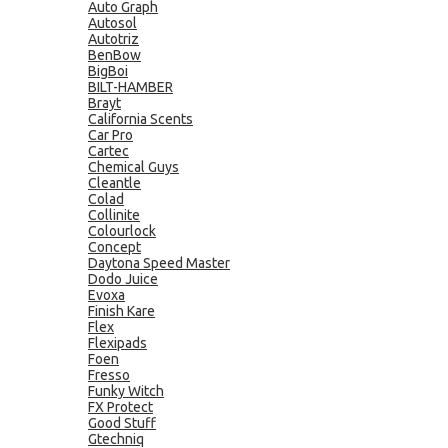
Auto Graph
Autosol
Autotriz
BenBow
BigBoi
BILT-HAMBER
Brayt
California Scents
Car Pro
Cartec
Chemical Guys
Cleantle
Colad
Collinite
Colourlock
Concept
Daytona Speed Master
Dodo Juice
Evoxa
Finish Kare
Flex
Flexipads
Foen
Fresso
Funky Witch
FX Protect
Good Stuff
Gtechniq