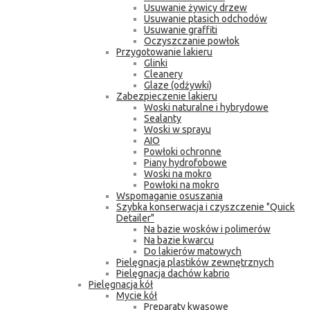
Usuwanie żywicy drzew
Usuwanie ptasich odchodów
Usuwanie graffiti
Oczyszczanie powłok
Przygotowanie lakieru
Glinki
Cleanery
Glaze (odżywki)
Zabezpieczenie lakieru
Woski naturalne i hybrydowe
Sealanty
Woski w sprayu
AIO
Powłoki ochronne
Piany hydrofobowe
Woski na mokro
Powłoki na mokro
Wspomaganie osuszania
Szybka konserwacja i czyszczenie "Quick
Detailer"
Na bazie wosków i polimerów
Na bazie kwarcu
Do lakierów matowych
Pielęgnacja plastików zewnętrznych
Pielęgnacja dachów kabrio
Pielęgnacja kół
Mycie kół
Preparaty kwasowe