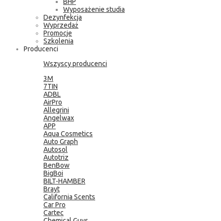
BHP
Wyposażenie studia
Dezynfekcja
Wyprzedaż
Promocje
Szkolenia
Producenci
Wszyscy producenci
3M
7TIN
ADBL
AirPro
Allegrini
Angelwax
APP
Aqua Cosmetics
Auto Graph
Autosol
Autotriz
BenBow
BigBoi
BILT-HAMBER
Brayt
California Scents
Car Pro
Cartec
Chemical Guys