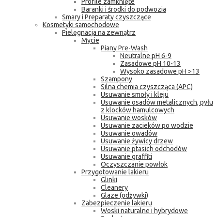
Profile zamknięte
Baranki i środki do podwozia
Smary i Preparaty czyszczące
Kosmetyki samochodowe
Pielęgnacja na zewnątrz
Mycie
Piany Pre-Wash
Neutralne pH 6-9
Zasadowe pH 10-13
Wysoko zasadowe pH >13
Szampony
Silna chemia czyszcząca (APC)
Usuwanie smoły i kleju
Usuwanie osadów metalicznych, pyłu
z klocków hamulcowych
Usuwanie wosków
Usuwanie zacieków po wodzie
Usuwanie owadów
Usuwanie żywicy drzew
Usuwanie ptasich odchodów
Usuwanie graffiti
Oczyszczanie powłok
Przygotowanie lakieru
Glinki
Cleanery
Glaze (odżywki)
Zabezpieczenie lakieru
Woski naturalne i hybrydowe