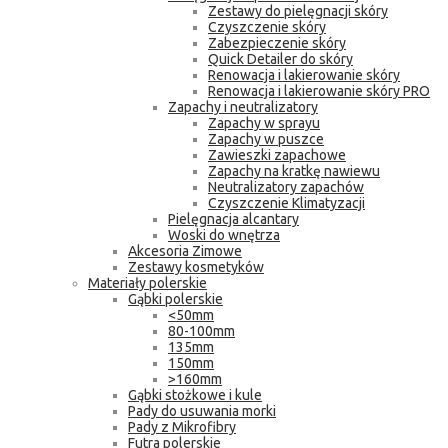
Zestawy do pielęgnacji skóry
Czyszczenie skóry
Zabezpieczenie skóry
Quick Detailer do skóry
Renowacja i lakierowanie skóry
Renowacja i lakierowanie skóry PRO
Zapachy i neutralizatory
Zapachy w sprayu
Zapachy w puszce
Zawieszki zapachowe
Zapachy na kratkę nawiewu
Neutralizatory zapachów
Czyszczenie Klimatyzacji
Pielęgnacja alcantary
Woski do wnętrza
Akcesoria Zimowe
Zestawy kosmetyków
Materiały polerskie
Gąbki polerskie
<50mm
80-100mm
135mm
150mm
>160mm
Gąbki stożkowe i kule
Pady do usuwania morki
Pady z Mikrofibry
Futra polerskie