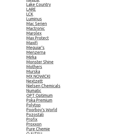
Lake Country
LARE
LCK
Luminus
Mac Serien
Mactronic
Marolex
Max Protect
Maxifi
Meguiar's
Menzerna
Mirka
Monster Shine
Mothers
Murska
MX NOWICKI
Nextzett
Nielsen Chemicals
Numatic
OPT Optimum
Poka Premium
Polytop
Poorboy's World
Pozostali
Profix
Proxxon
Pure Chemie
QJUTSU