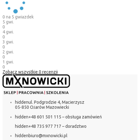
0
na 5 gwiazdek
5 gwi.
0
4 gwi.
0
3 gwi.
0
2 gwi.
0
1 gwi.
0
Zobacz wszystkie
0
recenzji
hidden
ul. Podgrodzie 4, Macierzysz
05-850 Ożarów Mazowiecki
hidden
+48 601 501 115 – obsługa zamówień
hidden
+48 735 977 717 – doradztwo
hidden
biuro@mxnowicki.pl