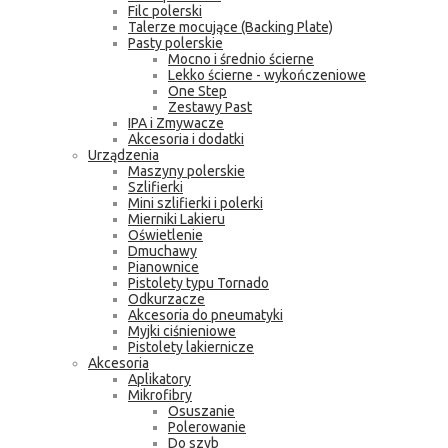
Filc polerski
Talerze mocujące (Backing Plate)
Pasty polerskie
Mocno i średnio ścierne
Lekko ścierne - wykończeniowe
One Step
Zestawy Past
IPA i Zmywacze
Akcesoria i dodatki
Urządzenia
Maszyny polerskie
Szlifierki
Mini szlifierki i polerki
Mierniki Lakieru
Oświetlenie
Dmuchawy
Pianownice
Pistolety typu Tornado
Odkurzacze
Akcesoria do pneumatyki
Myjki ciśnieniowe
Pistolety lakiernicze
Akcesoria
Aplikatory
Mikrofibry
Osuszanie
Polerowanie
Do szyb