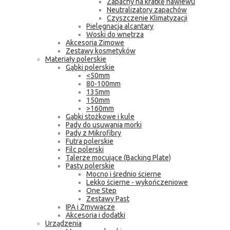
Zapachy na kratkę nawiewu
Neutralizatory zapachów
Czyszczenie Klimatyzacji
Pielęgnacja alcantary
Woski do wnętrza
Akcesoria Zimowe
Zestawy kosmetyków
Materiały polerskie
Gąbki polerskie
<50mm
80-100mm
135mm
150mm
>160mm
Gąbki stożkowe i kule
Pady do usuwania morki
Pady z Mikrofibry
Futra polerskie
Filc polerski
Talerze mocujące (Backing Plate)
Pasty polerskie
Mocno i średnio ścierne
Lekko ścierne - wykończeniowe
One Step
Zestawy Past
IPA i Zmywacze
Akcesoria i dodatki
Urządzenia