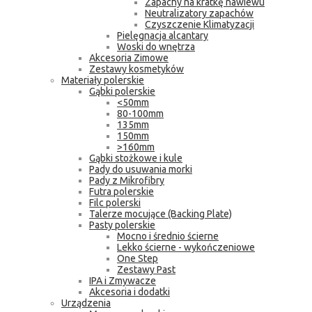
Zapachy na kratkę nawiewu
Neutralizatory zapachów
Czyszczenie Klimatyzacji
Pielęgnacja alcantary
Woski do wnętrza
Akcesoria Zimowe
Zestawy kosmetyków
Materiały polerskie
Gąbki polerskie
<50mm
80-100mm
135mm
150mm
>160mm
Gąbki stożkowe i kule
Pady do usuwania morki
Pady z Mikrofibry
Futra polerskie
Filc polerski
Talerze mocujące (Backing Plate)
Pasty polerskie
Mocno i średnio ścierne
Lekko ścierne - wykończeniowe
One Step
Zestawy Past
IPA i Zmywacze
Akcesoria i dodatki
Urządzenia