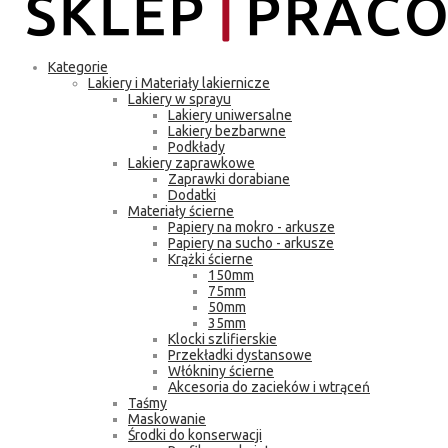
Kategorie
Lakiery i Materiały lakiernicze
Lakiery w sprayu
Lakiery uniwersalne
Lakiery bezbarwne
Podkłady
Lakiery zaprawkowe
Zaprawki dorabiane
Dodatki
Materiały ścierne
Papiery na mokro - arkusze
Papiery na sucho - arkusze
Krążki ścierne
150mm
75mm
50mm
35mm
Klocki szlifierskie
Przekładki dystansowe
Włókniny ścierne
Akcesoria do zacieków i wtrąceń
Taśmy
Maskowanie
Środki do konserwacji