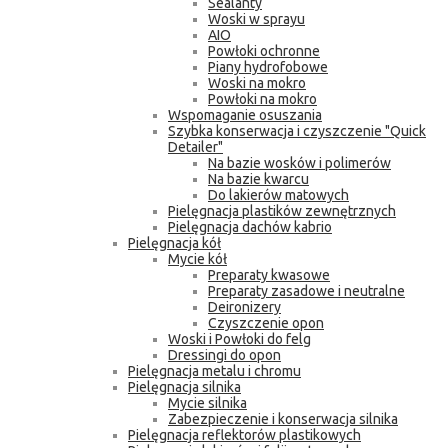
Sealanty
Woski w sprayu
AIO
Powłoki ochronne
Piany hydrofobowe
Woski na mokro
Powłoki na mokro
Wspomaganie osuszania
Szybka konserwacja i czyszczenie "Quick
Detailer"
Na bazie wosków i polimerów
Na bazie kwarcu
Do lakierów matowych
Pielęgnacja plastików zewnętrznych
Pielęgnacja dachów kabrio
Pielęgnacja kół
Mycie kół
Preparaty kwasowe
Preparaty zasadowe i neutralne
Deironizery
Czyszczenie opon
Woski i Powłoki do felg
Dressingi do opon
Pielęgnacja metalu i chromu
Pielęgnacja silnika
Mycie silnika
Zabezpieczenie i konserwacja silnika
Pielęgnacja reflektorów plastikowych