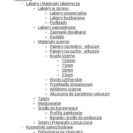
Lakiery i Materiały lakiernicze
Lakiery w sprayu
Lakiery uniwersalne
Lakiery bezbarwne
Podkłady
Lakiery zaprawkowe
Zaprawki dorabiane
Dodatki
Materiały ścierne
Papiery na mokro - arkusze
Papiery na sucho - arkusze
Krążki ścierne
150mm
75mm
50mm
35mm
Klocki szlifierskie
Przekładki dystansowe
Włókniny ścierne
Akcesoria do zacieków i wtrąceń
Taśmy
Maskowanie
Środki do konserwacji
Profile zamknięte
Baranki i środki do podwozia
Smary i Preparaty czyszczące
Kosmetyki samochodowe
Pielęgnacja na zewnątrz