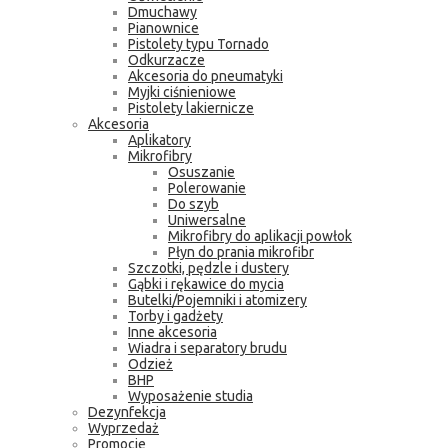
Dmuchawy
Pianownice
Pistolety typu Tornado
Odkurzacze
Akcesoria do pneumatyki
Myjki ciśnieniowe
Pistolety lakiernicze
Akcesoria
Aplikatory
Mikrofibry
Osuszanie
Polerowanie
Do szyb
Uniwersalne
Mikrofibry do aplikacji powłok
Płyn do prania mikrofibr
Szczotki, pędzle i dustery
Gąbki i rękawice do mycia
Butelki/Pojemniki i atomizery
Torby i gadżety
Inne akcesoria
Wiadra i separatory brudu
Odzież
BHP
Wyposażenie studia
Dezynfekcja
Wyprzedaż
Promocje