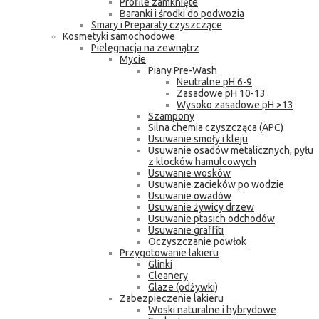
Profile zamknięte
Baranki i środki do podwozia
Smary i Preparaty czyszczące
Kosmetyki samochodowe
Pielęgnacja na zewnątrz
Mycie
Piany Pre-Wash
Neutralne pH 6-9
Zasadowe pH 10-13
Wysoko zasadowe pH >13
Szampony
Silna chemia czyszcząca (APC)
Usuwanie smoły i kleju
Usuwanie osadów metalicznych, pyłu
z klocków hamulcowych
Usuwanie wosków
Usuwanie zacieków po wodzie
Usuwanie owadów
Usuwanie żywicy drzew
Usuwanie ptasich odchodów
Usuwanie graffiti
Oczyszczanie powłok
Przygotowanie lakieru
Glinki
Cleanery
Glaze (odżywki)
Zabezpieczenie lakieru
Woski naturalne i hybrydowe