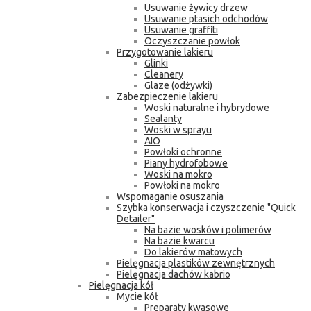
Usuwanie żywicy drzew
Usuwanie ptasich odchodów
Usuwanie graffiti
Oczyszczanie powłok
Przygotowanie lakieru
Glinki
Cleanery
Glaze (odżywki)
Zabezpieczenie lakieru
Woski naturalne i hybrydowe
Sealanty
Woski w sprayu
AIO
Powłoki ochronne
Piany hydrofobowe
Woski na mokro
Powłoki na mokro
Wspomaganie osuszania
Szybka konserwacja i czyszczenie "Quick
Detailer"
Na bazie wosków i polimerów
Na bazie kwarcu
Do lakierów matowych
Pielęgnacja plastików zewnętrznych
Pielęgnacja dachów kabrio
Pielęgnacja kół
Mycie kół
Preparaty kwasowe