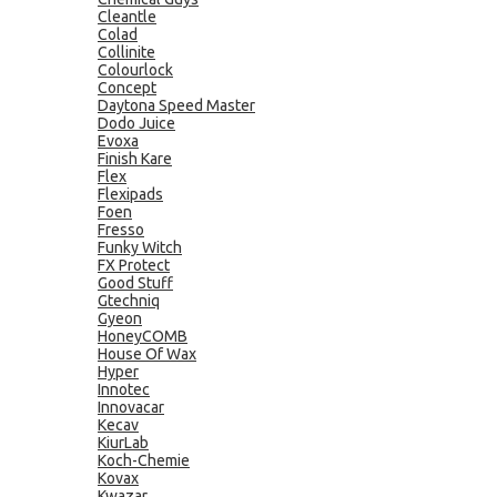
Cleantle
Colad
Collinite
Colourlock
Concept
Daytona Speed Master
Dodo Juice
Evoxa
Finish Kare
Flex
Flexipads
Foen
Fresso
Funky Witch
FX Protect
Good Stuff
Gtechniq
Gyeon
HoneyCOMB
House Of Wax
Hyper
Innotec
Innovacar
Kecav
KiurLab
Koch-Chemie
Kovax
Kwazar