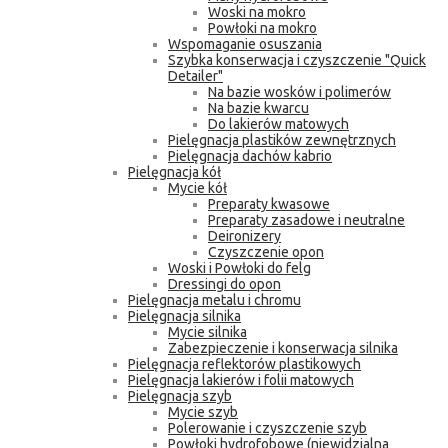
Woski na mokro
Powłoki na mokro
Wspomaganie osuszania
Szybka konserwacja i czyszczenie "Quick
Detailer"
Na bazie wosków i polimerów
Na bazie kwarcu
Do lakierów matowych
Pielęgnacja plastików zewnętrznych
Pielęgnacja dachów kabrio
Pielęgnacja kół
Mycie kół
Preparaty kwasowe
Preparaty zasadowe i neutralne
Deironizery
Czyszczenie opon
Woski i Powłoki do felg
Dressingi do opon
Pielęgnacja metalu i chromu
Pielęgnacja silnika
Mycie silnika
Zabezpieczenie i konserwacja silnika
Pielęgnacja reflektorów plastikowych
Pielęgnacja lakierów i folii matowych
Pielęgnacja szyb
Mycie szyb
Polerowanie i czyszczenie szyb
Powłoki hydrofobowe (niewidzialna