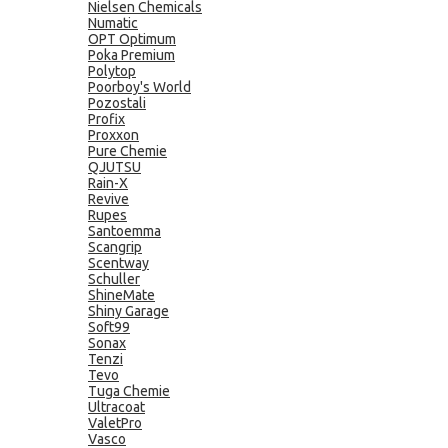
Nielsen Chemicals
Numatic
OPT Optimum
Poka Premium
Polytop
Poorboy's World
Pozostali
Profix
Proxxon
Pure Chemie
QJUTSU
Rain-X
Revive
Rupes
Santoemma
Scangrip
Scentway
Schuller
ShineMate
Shiny Garage
Soft99
Sonax
Tenzi
Tevo
Tuga Chemie
Ultracoat
ValetPro
Vasco