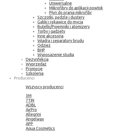
Uniwersalne
Mikrofibry do aplikacji powłok
Płyn do prania mikrofibr
Szczotki, pędzle i dustery
Gąbki i rękawice do mycia
Butelki/Pojemniki i atomizery
Torby i gadżety
Inne akcesoria
Wiadra i separatory brudu
Odzież
BHP
Wyposażenie studia
Dezynfekcja
Wyprzedaż
Promocje
Szkolenia
Producenci
Wszyscy producenci
3M
7TIN
ADBL
AirPro
Allegrini
Angelwax
APP
Aqua Cosmetics