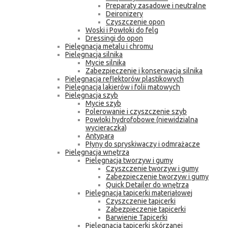
Preparaty zasadowe i neutralne
Deironizery
Czyszczenie opon
Woski i Powłoki do felg
Dressingi do opon
Pielęgnacja metalu i chromu
Pielęgnacja silnika
Mycie silnika
Zabezpieczenie i konserwacja silnika
Pielęgnacja reflektorów plastikowych
Pielęgnacja lakierów i folii matowych
Pielęgnacja szyb
Mycie szyb
Polerowanie i czyszczenie szyb
Powłoki hydrofobowe (niewidzialna
wycieraczka)
Antypara
Płyny do spryskiwaczy i odmrażacze
Pielęgnacja wnętrza
Pielęgnacja tworzyw i gumy
Czyszczenie tworzyw i gumy
Zabezpieczenie tworzyw i gumy
Quick Detailer do wnętrza
Pielęgnacja tapicerki materiałowej
Czyszczenie tapicerki
Zabezpieczenie tapicerki
Barwienie Tapicerki
Pielęgnacja tapicerki skórzanej