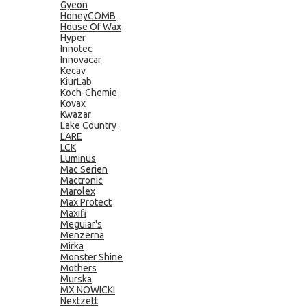
Gyeon
HoneyCOMB
House Of Wax
Hyper
Innotec
Innovacar
Kecav
KiurLab
Koch-Chemie
Kovax
Kwazar
Lake Country
LARE
LCK
Luminus
Mac Serien
Mactronic
Marolex
Max Protect
Maxifi
Meguiar's
Menzerna
Mirka
Monster Shine
Mothers
Murska
MX NOWICKI
Nextzett