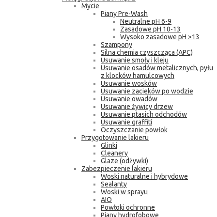
Mycie
Piany Pre-Wash
Neutralne pH 6-9
Zasadowe pH 10-13
Wysoko zasadowe pH >13
Szampony
Silna chemia czyszcząca (APC)
Usuwanie smoły i kleju
Usuwanie osadów metalicznych, pyłu
z klocków hamulcowych
Usuwanie wosków
Usuwanie zacieków po wodzie
Usuwanie owadów
Usuwanie żywicy drzew
Usuwanie ptasich odchodów
Usuwanie graffiti
Oczyszczanie powłok
Przygotowanie lakieru
Glinki
Cleanery
Glaze (odżywki)
Zabezpieczenie lakieru
Woski naturalne i hybrydowe
Sealanty
Woski w sprayu
AIO
Powłoki ochronne
Piany hydrofobowe