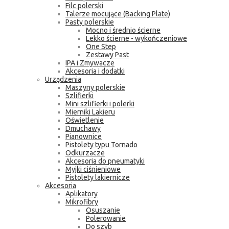
Filc polerski
Talerze mocujące (Backing Plate)
Pasty polerskie
Mocno i średnio ścierne
Lekko ścierne - wykończeniowe
One Step
Zestawy Past
IPA i Zmywacze
Akcesoria i dodatki
Urządzenia
Maszyny polerskie
Szlifierki
Mini szlifierki i polerki
Mierniki Lakieru
Oświetlenie
Dmuchawy
Pianownice
Pistolety typu Tornado
Odkurzacze
Akcesoria do pneumatyki
Myjki ciśnieniowe
Pistolety lakiernicze
Akcesoria
Aplikatory
Mikrofibry
Osuszanie
Polerowanie
Do szyb