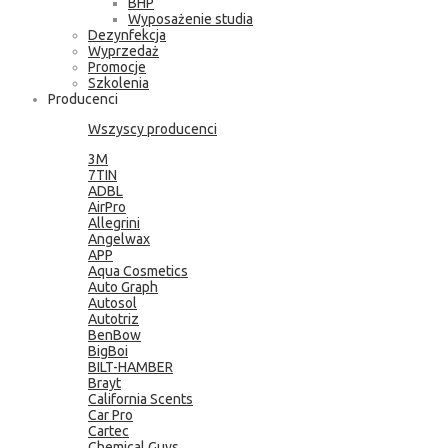
BHP
Wyposażenie studia
Dezynfekcja
Wyprzedaż
Promocje
Szkolenia
Producenci
Wszyscy producenci
3M
7TIN
ADBL
AirPro
Allegrini
Angelwax
APP
Aqua Cosmetics
Auto Graph
Autosol
Autotriz
BenBow
BigBoi
BILT-HAMBER
Brayt
California Scents
Car Pro
Cartec
Chemical Guys