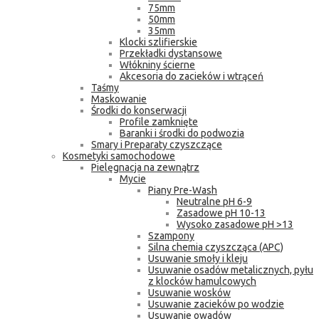
75mm
50mm
35mm
Klocki szlifierskie
Przekładki dystansowe
Włókniny ścierne
Akcesoria do zacieków i wtrąceń
Taśmy
Maskowanie
Środki do konserwacji
Profile zamknięte
Baranki i środki do podwozia
Smary i Preparaty czyszczące
Kosmetyki samochodowe
Pielęgnacja na zewnątrz
Mycie
Piany Pre-Wash
Neutralne pH 6-9
Zasadowe pH 10-13
Wysoko zasadowe pH >13
Szampony
Silna chemia czyszcząca (APC)
Usuwanie smoły i kleju
Usuwanie osadów metalicznych, pyłu
z klocków hamulcowych
Usuwanie wosków
Usuwanie zacieków po wodzie
Usuwanie owadów