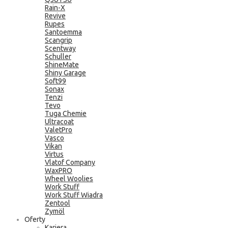
Rain-X
Revive
Rupes
Santoemma
Scangrip
Scentway
Schuller
ShineMate
Shiny Garage
Soft99
Sonax
Tenzi
Tevo
Tuga Chemie
Ultracoat
ValetPro
Vasco
Vikan
Virtus
Vlatof Company
WaxPRO
Wheel Woolies
Work Stuff
Work Stuff Wiadra
Zentool
Zymöl
Oferty
Kariera