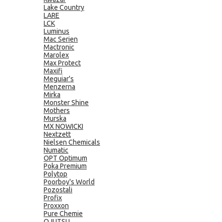
Lake Country
LARE
LCK
Luminus
Mac Serien
Mactronic
Marolex
Max Protect
Maxifi
Meguiar's
Menzerna
Mirka
Monster Shine
Mothers
Murska
MX NOWICKI
Nextzett
Nielsen Chemicals
Numatic
OPT Optimum
Poka Premium
Polytop
Poorboy's World
Pozostali
Profix
Proxxon
Pure Chemie
QJUTSU