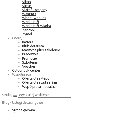
Vikan
Virtus
Vlatof Company
WaxPRO
Wheel Woolies
Work Stuff
Work Stuff Wiadra
Zentool
Zymöl
Oferty
Kariera
Klub detailera
Maszyna plus szkolenie
Pracownia
Promocje
Szkolenia
Voucher
Colourlock center
Współpraca
Oferta dla sklepu
Oferta dla studia i firm
Współpraca medialna
Szukaj
Blog - Usługi detailingowe
Strona główna