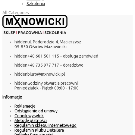
Szkolenia
All Categories
hidden
ul. Podgrodzie 4, Macierzysz
05-850 Ożarów Mazowiecki
hidden
+48 601 501 115 – obsługa zamówień
hidden
+48 735 977 717 – doradztwo
hidden
biuro@mxnowicki.pl
hidden
Godziny otwarcia pracowni:
Poniedziałek - Piątek 09:00 - 17:00
Informacje
Reklamacje
Odstąpienie od umowy
Cennik wysyłek
Metody płatności
Regulamin sklepu internetowego
Regulamin Klubu Detailera