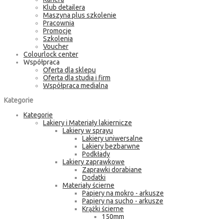
Klub detailera
Maszyna plus szkolenie
Pracownia
Promocje
Szkolenia
Voucher
Colourlock center
Współpraca
Oferta dla sklepu
Oferta dla studia i firm
Współpraca medialna
Kategorie
Kategorie
Lakiery i Materiały lakiernicze
Lakiery w sprayu
Lakiery uniwersalne
Lakiery bezbarwne
Podkłady
Lakiery zaprawkowe
Zaprawki dorabiane
Dodatki
Materiały ścierne
Papiery na mokro - arkusze
Papiery na sucho - arkusze
Krążki ścierne
150mm