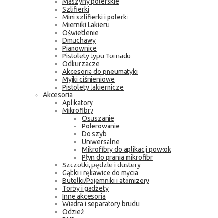
Maszyny polerskie
Szlifierki
Mini szlifierki i polerki
Mierniki Lakieru
Oświetlenie
Dmuchawy
Pianownice
Pistolety typu Tornado
Odkurzacze
Akcesoria do pneumatyki
Myjki ciśnieniowe
Pistolety lakiernicze
Akcesoria
Aplikatory
Mikrofibry
Osuszanie
Polerowanie
Do szyb
Uniwersalne
Mikrofibry do aplikacji powłok
Płyn do prania mikrofibr
Szczotki, pędzle i dustery
Gąbki i rękawice do mycia
Butelki/Pojemniki i atomizery
Torby i gadżety
Inne akcesoria
Wiadra i separatory brudu
Odzież