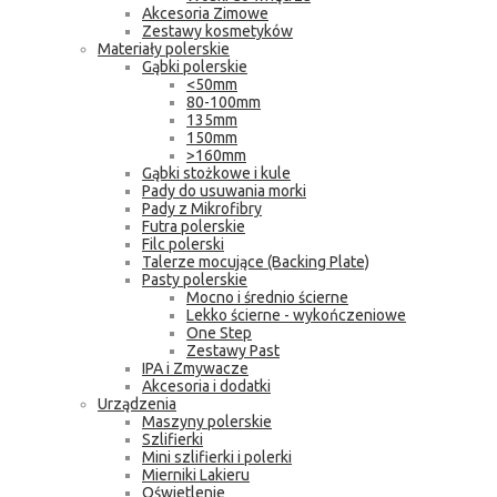
Akcesoria Zimowe
Zestawy kosmetyków
Materiały polerskie
Gąbki polerskie
<50mm
80-100mm
135mm
150mm
>160mm
Gąbki stożkowe i kule
Pady do usuwania morki
Pady z Mikrofibry
Futra polerskie
Filc polerski
Talerze mocujące (Backing Plate)
Pasty polerskie
Mocno i średnio ścierne
Lekko ścierne - wykończeniowe
One Step
Zestawy Past
IPA i Zmywacze
Akcesoria i dodatki
Urządzenia
Maszyny polerskie
Szlifierki
Mini szlifierki i polerki
Mierniki Lakieru
Oświetlenie