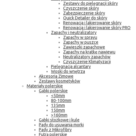
Zestawy do pielęgnacji skóry
Czyszczenie skóry
Zabezpieczenie skóry
Quick Detailer do skóry
Renowacja i lakierowanie skóry
Renowacja i lakierowanie skóry PRO
Zapachy i neutralizatory
Zapachy w sprayu
Zapachy w puszce
Zawieszki zapachowe
Zapachy na kratkę nawiewu
Neutralizatory zapachów
Czyszczenie Klimatyzacji
Pielęgnacja alcantary
Woski do wnętrza
Akcesoria Zimowe
Zestawy kosmetyków
Materiały polerskie
Gąbki polerskie
<50mm
80-100mm
135mm
150mm
>160mm
Gąbki stożkowe i kule
Pady do usuwania morki
Pady z Mikrofibry
Futra polerskie