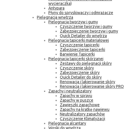
wycieraczka)
Antypara
Płyny do spryskiwaczy i odmrażacze
Pielęgnacja wnętrza
Pielęgnacja tworzyw i gumy
Czyszczenie tworzyw i gumy
Zabezpieczenie tworzyw i gumy
Quick Detailer do wnętrza
Pielęgnacja tapicerki materiałowej
Czyszczenie tapicerki
Zabezpieczenie tapicerki
Barwienie Tapicerki
Pielęgnacja tapicerki skórzanej
Zestawy do pielęgnacji skóry
Czyszczenie skóry
Zabezpieczenie skóry
Quick Detailer do skóry
Renowacja i lakierowanie skóry
Renowacja i lakierowanie skóry PRO
Zapachy i neutralizatory
Zapachy w sprayu
Zapachy w puszce
Zawieszki zapachowe
Zapachy na kratkę nawiewu
Neutralizatory zapachów
Czyszczenie Klimatyzacji
Pielęgnacja alcantary
Woski do wnętrza