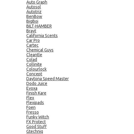
Auto Graph
Autosol
Autotriz
BenBow
BigBoi
BILT-HAMBER
Brayt
California Scents
Car Pro
Cartec
Chemical Guys
Cleantle
Colad
Collinite
Colourlock
Concept
Daytona Speed Master
Dodo Juice
Evoxa
Finish Kare
Flex
Flexipads
Foen
Fresso
Funky Witch
FX Protect
Good Stuff
Gtechniq