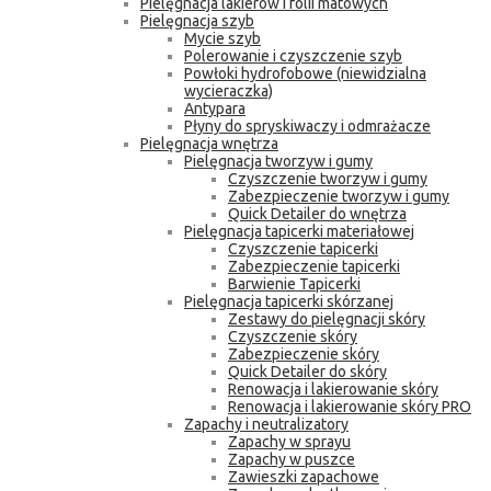
Pielęgnacja lakierów i folii matowych
Pielęgnacja szyb
Mycie szyb
Polerowanie i czyszczenie szyb
Powłoki hydrofobowe (niewidzialna
wycieraczka)
Antypara
Płyny do spryskiwaczy i odmrażacze
Pielęgnacja wnętrza
Pielęgnacja tworzyw i gumy
Czyszczenie tworzyw i gumy
Zabezpieczenie tworzyw i gumy
Quick Detailer do wnętrza
Pielęgnacja tapicerki materiałowej
Czyszczenie tapicerki
Zabezpieczenie tapicerki
Barwienie Tapicerki
Pielęgnacja tapicerki skórzanej
Zestawy do pielęgnacji skóry
Czyszczenie skóry
Zabezpieczenie skóry
Quick Detailer do skóry
Renowacja i lakierowanie skóry
Renowacja i lakierowanie skóry PRO
Zapachy i neutralizatory
Zapachy w sprayu
Zapachy w puszce
Zawieszki zapachowe