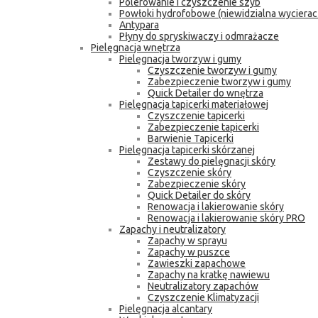
Polerowanie i czyszczenie szyb
Powłoki hydrofobowe (niewidzialna wycierac
Antypara
Płyny do spryskiwaczy i odmrażacze
Pielęgnacja wnętrza
Pielęgnacja tworzyw i gumy
Czyszczenie tworzyw i gumy
Zabezpieczenie tworzyw i gumy
Quick Detailer do wnętrza
Pielęgnacja tapicerki materiałowej
Czyszczenie tapicerki
Zabezpieczenie tapicerki
Barwienie Tapicerki
Pielęgnacja tapicerki skórzanej
Zestawy do pielęgnacji skóry
Czyszczenie skóry
Zabezpieczenie skóry
Quick Detailer do skóry
Renowacja i lakierowanie skóry
Renowacja i lakierowanie skóry PRO
Zapachy i neutralizatory
Zapachy w sprayu
Zapachy w puszce
Zawieszki zapachowe
Zapachy na kratkę nawiewu
Neutralizatory zapachów
Czyszczenie Klimatyzacji
Pielęgnacja alcantary