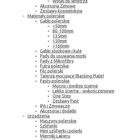
Woski do wnętrza
Akcesoria Zimowe
Zestawy kosmetyków
Materiały polerskie
Gąbki polerskie
<50mm
80-100mm
135mm
150mm
>160mm
Gąbki stożkowe i kule
Pady do usuwania morki
Pady z Mikrofibry
Futra polerskie
Filc polerski
Talerze mocujące (Backing Plate)
Pasty polerskie
Mocno i średnio ścierne
Lekko ścierne - wykończeniowe
One Step
Zestawy Past
IPA i Zmywacze
Akcesoria i dodatki
Urządzenia
Maszyny polerskie
Szlifierki
Mini szlifierki i polerki
Mierniki Lakieru