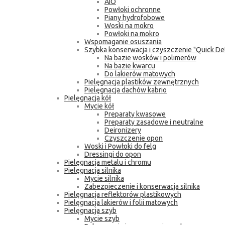
AIO
Powłoki ochronne
Piany hydrofobowe
Woski na mokro
Powłoki na mokro
Wspomaganie osuszania
Szybka konserwacja i czyszczenie "Quick Det
Na bazie wosków i polimerów
Na bazie kwarcu
Do lakierów matowych
Pielęgnacja plastików zewnętrznych
Pielęgnacja dachów kabrio
Pielęgnacja kół
Mycie kół
Preparaty kwasowe
Preparaty zasadowe i neutralne
Deironizery
Czyszczenie opon
Woski i Powłoki do felg
Dressingi do opon
Pielęgnacja metalu i chromu
Pielęgnacja silnika
Mycie silnika
Zabezpieczenie i konserwacja silnika
Pielęgnacja reflektorów plastikowych
Pielęgnacja lakierów i folii matowych
Pielęgnacja szyb
Mycie szyb