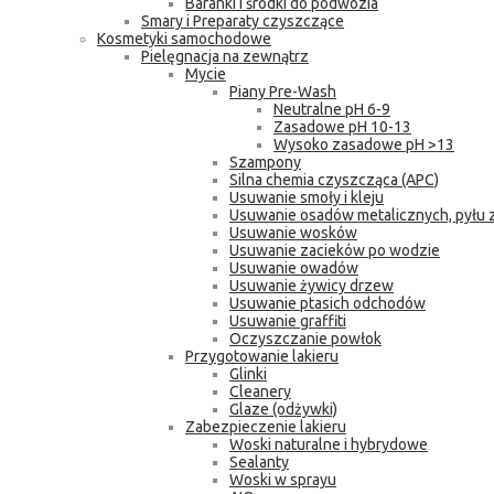
Baranki i środki do podwozia
Smary i Preparaty czyszczące
Kosmetyki samochodowe
Pielęgnacja na zewnątrz
Mycie
Piany Pre-Wash
Neutralne pH 6-9
Zasadowe pH 10-13
Wysoko zasadowe pH >13
Szampony
Silna chemia czyszcząca (APC)
Usuwanie smoły i kleju
Usuwanie osadów metalicznych, pyłu
Usuwanie wosków
Usuwanie zacieków po wodzie
Usuwanie owadów
Usuwanie żywicy drzew
Usuwanie ptasich odchodów
Usuwanie graffiti
Oczyszczanie powłok
Przygotowanie lakieru
Glinki
Cleanery
Glaze (odżywki)
Zabezpieczenie lakieru
Woski naturalne i hybrydowe
Sealanty
Woski w sprayu