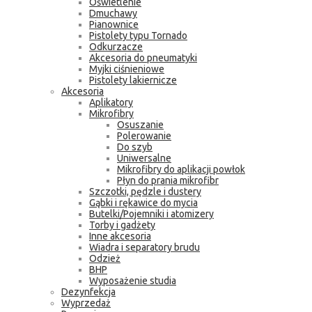
Oświetlenie
Dmuchawy
Pianownice
Pistolety typu Tornado
Odkurzacze
Akcesoria do pneumatyki
Myjki ciśnieniowe
Pistolety lakiernicze
Akcesoria
Aplikatory
Mikrofibry
Osuszanie
Polerowanie
Do szyb
Uniwersalne
Mikrofibry do aplikacji powłok
Płyn do prania mikrofibr
Szczotki, pędzle i dustery
Gąbki i rękawice do mycia
Butelki/Pojemniki i atomizery
Torby i gadżety
Inne akcesoria
Wiadra i separatory brudu
Odzież
BHP
Wyposażenie studia
Dezynfekcja
Wyprzedaż