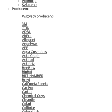
Promocje
Szkolenia
Producenci
Wszyscy producenci
3M
7TIN
ADBL
AirPro
Allegrini
Angelwax
APP
Aqua Cosmetics
Auto Graph
Autosol
Autotriz
BenBow
BigBoi
BILT-HAMBER
Brayt
California Scents
Car Pro
Cartec
Chemical Guys
Cleantle
Colad
Collinite
Colourlock