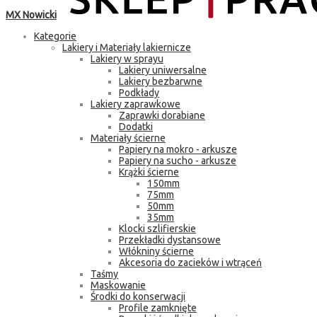
MX Nowicki
Kategorie
Lakiery i Materiały lakiernicze
Lakiery w sprayu
Lakiery uniwersalne
Lakiery bezbarwne
Podkłady
Lakiery zaprawkowe
Zaprawki dorabiane
Dodatki
Materiały ścierne
Papiery na mokro - arkusze
Papiery na sucho - arkusze
Krążki ścierne
150mm
75mm
50mm
35mm
Klocki szlifierskie
Przekładki dystansowe
Włókniny ścierne
Akcesoria do zacieków i wtrąceń
Taśmy
Maskowanie
Środki do konserwacji
Profile zamknięte