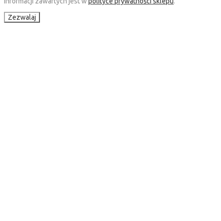
informacji zawartych jest w
polityce prywatności sklepu
.
Zezwalaj