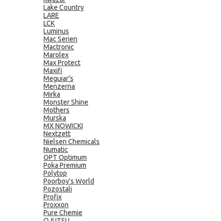
Lake Country
LARE
LCK
Luminus
Mac Serien
Mactronic
Marolex
Max Protect
Maxifi
Meguiar's
Menzerna
Mirka
Monster Shine
Mothers
Murska
MX NOWICKI
Nextzett
Nielsen Chemicals
Numatic
OPT Optimum
Poka Premium
Polytop
Poorboy's World
Pozostali
Profix
Proxxon
Pure Chemie
QJUTSU