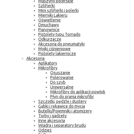
Maszyny polerskie
Szlifierki
Mini szlifierki i polerki
Mierniki Lakieru
Oświetlenie
Dmuchawy
Pianownice
Pistolety typu Tornado
Odkurzacze
Akcesoria do pneumatyki
Myjki ciśnieniowe
Pistolety lakiernicze
Akcesoria
Aplikatory
Mikrofibry
Osuszanie
Polerowanie
Do szyb
Uniwersalne
Mikrofibry do aplikacji powłok
Płyn do prania mikrofibr
Szczotki, pędzle i dustery
Gąbki i rękawice do mycia
Butelki/Pojemniki i atomizery
Torby i gadżety
Inne akcesoria
Wiadra i separatory brudu
Odzież