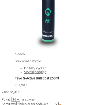
hidden
Brak w magazynie
Do listy życzeń
Szybki podgląd
Tevo G-Active BuffCoat 250ml
107,90 zł
Zobacz jako:
Pokaż
na stronę
Sortuj wg