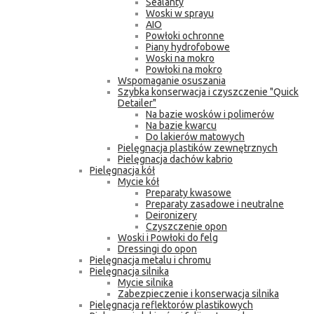
Sealanty
Woski w sprayu
AIO
Powłoki ochronne
Piany hydrofobowe
Woski na mokro
Powłoki na mokro
Wspomaganie osuszania
Szybka konserwacja i czyszczenie "Quick
Detailer"
Na bazie wosków i polimerów
Na bazie kwarcu
Do lakierów matowych
Pielęgnacja plastików zewnętrznych
Pielęgnacja dachów kabrio
Pielęgnacja kół
Mycie kół
Preparaty kwasowe
Preparaty zasadowe i neutralne
Deironizery
Czyszczenie opon
Woski i Powłoki do felg
Dressingi do opon
Pielęgnacja metalu i chromu
Pielęgnacja silnika
Mycie silnika
Zabezpieczenie i konserwacja silnika
Pielęgnacja reflektorów plastikowych