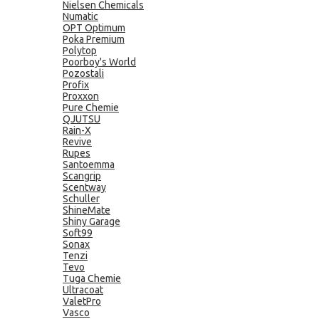
Nielsen Chemicals
Numatic
OPT Optimum
Poka Premium
Polytop
Poorboy's World
Pozostali
Profix
Proxxon
Pure Chemie
QJUTSU
Rain-X
Revive
Rupes
Santoemma
Scangrip
Scentway
Schuller
ShineMate
Shiny Garage
Soft99
Sonax
Tenzi
Tevo
Tuga Chemie
Ultracoat
ValetPro
Vasco