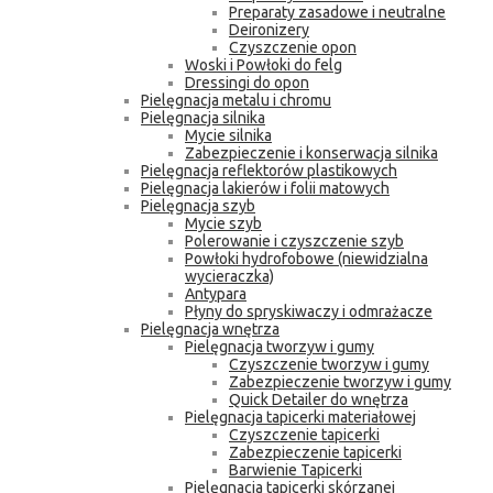
Preparaty zasadowe i neutralne
Deironizery
Czyszczenie opon
Woski i Powłoki do felg
Dressingi do opon
Pielęgnacja metalu i chromu
Pielęgnacja silnika
Mycie silnika
Zabezpieczenie i konserwacja silnika
Pielęgnacja reflektorów plastikowych
Pielęgnacja lakierów i folii matowych
Pielęgnacja szyb
Mycie szyb
Polerowanie i czyszczenie szyb
Powłoki hydrofobowe (niewidzialna
wycieraczka)
Antypara
Płyny do spryskiwaczy i odmrażacze
Pielęgnacja wnętrza
Pielęgnacja tworzyw i gumy
Czyszczenie tworzyw i gumy
Zabezpieczenie tworzyw i gumy
Quick Detailer do wnętrza
Pielęgnacja tapicerki materiałowej
Czyszczenie tapicerki
Zabezpieczenie tapicerki
Barwienie Tapicerki
Pielęgnacja tapicerki skórzanej