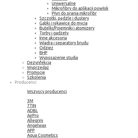
Uniwersalne
Mikrofibry do aplikacji powłok
Płyn do prania mikrofibr
Szczotki, pędzle i dustery
Gąbki i rękawice do mycia
Butelki/Pojemniki i atomizery
Torby i gadżety
Inne akcesoria
Wiadra i separatory brudu
Odzież
BHP
Wyposażenie studia
Dezynfekcja
Wyprzedaż
Promocje
Szkolenia
Producenci
Wszyscy producenci
3M
7TIN
ADBL
AirPro
Allegrini
Angelwax
APP
Aqua Cosmetics