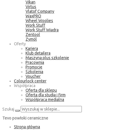
Vikan
Virtus
Vlatof Company
WaxPRO
Wheel Woolies
Work Stuff
Work Stuff Wiadra
Zentool
Zymöl
Oferty
Kariera
Klub detailera
Maszyna plus szkolenie
Pracownia
Promocje
Szkolenia
Voucher
Colourlock center
Współpraca
Oferta dla sklepu
Oferta dla studia i firm
Współpraca medialna
Szukaj
Tevo powłoki ceramiczne
Strona główna