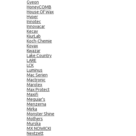
Gyeon
HoneyCOMB
House Of Wax
Hyper
Innotec
Innovacar
Kecav
KiurLab
Koch-Chemie
Kovax
Kwazar
Lake Country
LARE
LCK
Luminus
Mac Serien
Mactronic
Marolex
Max Protect
Maxifi
Meguiar's
Menzerna
Mirka
Monster Shine
Mothers
Murska
MX NOWICKI
Nextzett