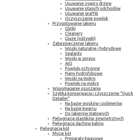
Usuwanie żywicy drzew
Usuwanie ptasich odchodów
Usuwanie graffiti
Oczyszczanie powłok
Przygotowanie lakieru
Glinki
Cleanery
Glaze (odżywki)
Zabezpieczenie lakieru
Woski naturalne i hybrydowe
Sealanty
Woski w sprayu
AIO
Powłoki ochronne
Piany hydrofobowe
Woski na mokro
Powłoki na mokro
Wspomaganie osuszania
Szybka konserwacja i czyszczenie "Quick
Detailer"
Na bazie wosków i polimerów
Na bazie kwarcu
Do lakierów matowych
Pielęgnacja plastików zewnętrznych
Pielęgnacja dachów kabrio
Pielęgnacja kół
Mycie kół
Preparaty kwasowe