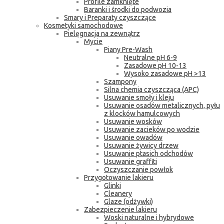
Profile zamknięte
Baranki i środki do podwozia
Smary i Preparaty czyszczące
Kosmetyki samochodowe
Pielęgnacja na zewnątrz
Mycie
Piany Pre-Wash
Neutralne pH 6-9
Zasadowe pH 10-13
Wysoko zasadowe pH >13
Szampony
Silna chemia czyszcząca (APC)
Usuwanie smoły i kleju
Usuwanie osadów metalicznych, pyłu
z klocków hamulcowych
Usuwanie wosków
Usuwanie zacieków po wodzie
Usuwanie owadów
Usuwanie żywicy drzew
Usuwanie ptasich odchodów
Usuwanie graffiti
Oczyszczanie powłok
Przygotowanie lakieru
Glinki
Cleanery
Glaze (odżywki)
Zabezpieczenie lakieru
Woski naturalne i hybrydowe