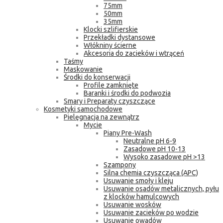
75mm
50mm
35mm
Klocki szlifierskie
Przekładki dystansowe
Włókniny ścierne
Akcesoria do zacieków i wtrąceń
Taśmy
Maskowanie
Środki do konserwacji
Profile zamknięte
Baranki i środki do podwozia
Smary i Preparaty czyszczące
Kosmetyki samochodowe
Pielęgnacja na zewnątrz
Mycie
Piany Pre-Wash
Neutralne pH 6-9
Zasadowe pH 10-13
Wysoko zasadowe pH >13
Szampony
Silna chemia czyszcząca (APC)
Usuwanie smoły i kleju
Usuwanie osadów metalicznych, pyłu
z klocków hamulcowych
Usuwanie wosków
Usuwanie zacieków po wodzie
Usuwanie owadów