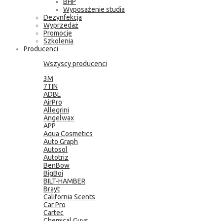
BHP
Wyposażenie studia
Dezynfekcja
Wyprzedaż
Promocje
Szkolenia
Producenci
Wszyscy producenci
3M
7TIN
ADBL
AirPro
Allegrini
Angelwax
APP
Aqua Cosmetics
Auto Graph
Autosol
Autotriz
BenBow
BigBoi
BILT-HAMBER
Brayt
California Scents
Car Pro
Cartec
Chemical Guys