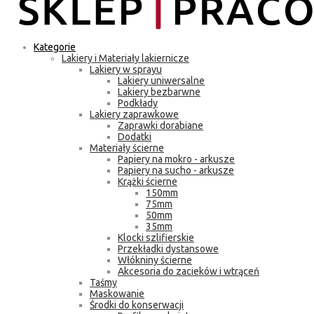
Kategorie
Lakiery i Materiały lakiernicze
Lakiery w sprayu
Lakiery uniwersalne
Lakiery bezbarwne
Podkłady
Lakiery zaprawkowe
Zaprawki dorabiane
Dodatki
Materiały ścierne
Papiery na mokro - arkusze
Papiery na sucho - arkusze
Krążki ścierne
150mm
75mm
50mm
35mm
Klocki szlifierskie
Przekładki dystansowe
Włókniny ścierne
Akcesoria do zacieków i wtrąceń
Taśmy
Maskowanie
Środki do konserwacji