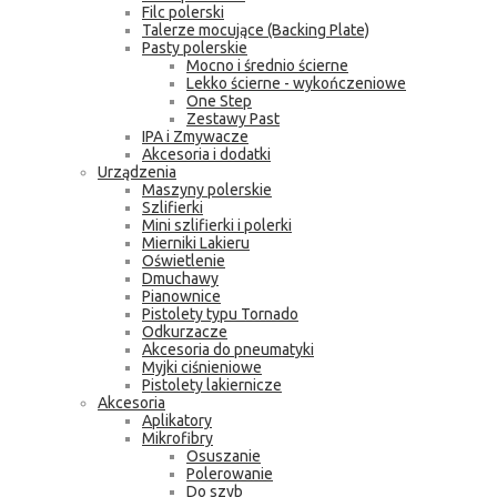
Filc polerski
Talerze mocujące (Backing Plate)
Pasty polerskie
Mocno i średnio ścierne
Lekko ścierne - wykończeniowe
One Step
Zestawy Past
IPA i Zmywacze
Akcesoria i dodatki
Urządzenia
Maszyny polerskie
Szlifierki
Mini szlifierki i polerki
Mierniki Lakieru
Oświetlenie
Dmuchawy
Pianownice
Pistolety typu Tornado
Odkurzacze
Akcesoria do pneumatyki
Myjki ciśnieniowe
Pistolety lakiernicze
Akcesoria
Aplikatory
Mikrofibry
Osuszanie
Polerowanie
Do szyb