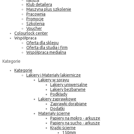
Klub detailera
Maszyna plus szkolenie
Pracownia
Promocje
Szkolenia
Voucher
Colourlock center
Współpraca
Oferta dla sklepu
Oferta dla studia i firm
Współpraca medialna
Kategorie
Kategorie
Lakiery i Materiały lakiernicze
Lakiery w sprayu
Lakiery uniwersalne
Lakiery bezbarwne
Podkłady
Lakiery zaprawkowe
Zaprawki dorabiane
Dodatki
Materiały ścierne
Papiery na mokro - arkusze
Papiery na sucho - arkusze
Krążki ścierne
150mm