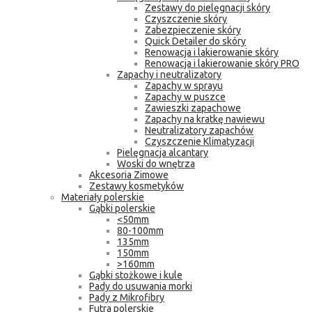
Zestawy do pielęgnacji skóry
Czyszczenie skóry
Zabezpieczenie skóry
Quick Detailer do skóry
Renowacja i lakierowanie skóry
Renowacja i lakierowanie skóry PRO
Zapachy i neutralizatory
Zapachy w sprayu
Zapachy w puszce
Zawieszki zapachowe
Zapachy na kratkę nawiewu
Neutralizatory zapachów
Czyszczenie Klimatyzacji
Pielęgnacja alcantary
Woski do wnętrza
Akcesoria Zimowe
Zestawy kosmetyków
Materiały polerskie
Gąbki polerskie
<50mm
80-100mm
135mm
150mm
>160mm
Gąbki stożkowe i kule
Pady do usuwania morki
Pady z Mikrofibry
Futra polerskie