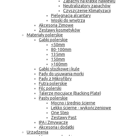
Zapachy na kratkę nawiewu
Neutralizatory zapachów
Czyszczenie Klimatyzacji
Pielęgnacja alcantary
Woski do wnętrza
Akcesoria Zimowe
Zestawy kosmetyków
Materiały polerskie
Gąbki polerskie
<50mm
80-100mm
135mm
150mm
>160mm
Gąbki stożkowe i kule
Pady do usuwania morki
Pady z Mikrofibry
Futra polerskie
Filc polerski
Talerze mocujące (Backing Plate)
Pasty polerskie
Mocno i średnio ścierne
Lekko ścierne - wykończeniowe
One Step
Zestawy Past
IPA i Zmywacze
Akcesoria i dodatki
Urządzenia