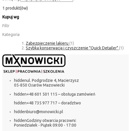
1 produkt(ów)
Kupuj wg
Filtr
Kategoria
Zabezpieczenie lakieru
(1)
Szybka konserwacja i czyszczenie "Quick Detailer"
(1)
hidden
ul. Podgrodzie 4, Macierzysz
05-850 Ożarów Mazowiecki
hidden
+48 601 501 115 – obsługa zamówień
hidden
+48 735 977 717 – doradztwo
hidden
biuro@mxnowicki.pl
hidden
Godziny otwarcia pracowni:
Poniedziałek - Piątek 09:00 - 17:00