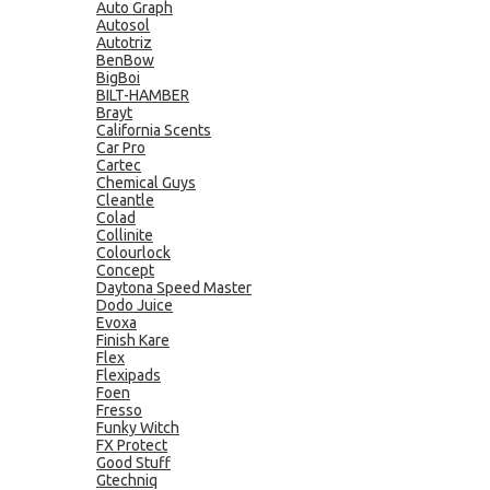
Auto Graph
Autosol
Autotriz
BenBow
BigBoi
BILT-HAMBER
Brayt
California Scents
Car Pro
Cartec
Chemical Guys
Cleantle
Colad
Collinite
Colourlock
Concept
Daytona Speed Master
Dodo Juice
Evoxa
Finish Kare
Flex
Flexipads
Foen
Fresso
Funky Witch
FX Protect
Good Stuff
Gtechniq