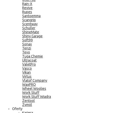
Rain-X
Revive
Rupes
Santoemma
Scangrip
Scentway
Schuller
ShineMate
Shiny Garage
Soft99
Sonax
Tenzi
Tevo
Tuga Chemie
Ultracoat
ValetPro
Vasco
Vikan
Virtus
Vlatof Company
WaxPRO
Wheel Woolies
Work Stuff
Work Stuff Wiadra
Zentool
Zymöl
Oferty
Kariera