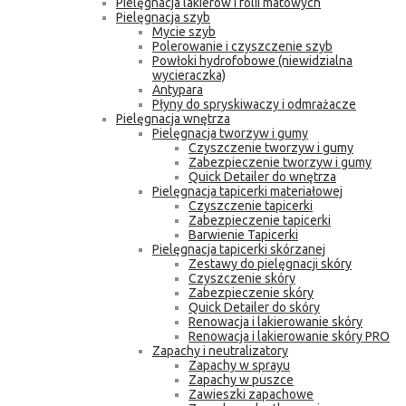
Pielęgnacja lakierów i folii matowych
Pielęgnacja szyb
Mycie szyb
Polerowanie i czyszczenie szyb
Powłoki hydrofobowe (niewidzialna
wycieraczka)
Antypara
Płyny do spryskiwaczy i odmrażacze
Pielęgnacja wnętrza
Pielęgnacja tworzyw i gumy
Czyszczenie tworzyw i gumy
Zabezpieczenie tworzyw i gumy
Quick Detailer do wnętrza
Pielęgnacja tapicerki materiałowej
Czyszczenie tapicerki
Zabezpieczenie tapicerki
Barwienie Tapicerki
Pielęgnacja tapicerki skórzanej
Zestawy do pielęgnacji skóry
Czyszczenie skóry
Zabezpieczenie skóry
Quick Detailer do skóry
Renowacja i lakierowanie skóry
Renowacja i lakierowanie skóry PRO
Zapachy i neutralizatory
Zapachy w sprayu
Zapachy w puszce
Zawieszki zapachowe