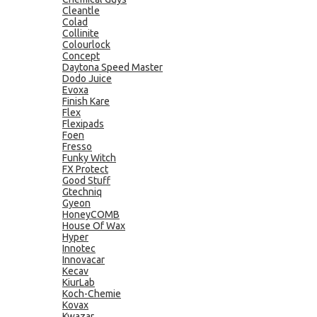
Cleantle
Colad
Collinite
Colourlock
Concept
Daytona Speed Master
Dodo Juice
Evoxa
Finish Kare
Flex
Flexipads
Foen
Fresso
Funky Witch
FX Protect
Good Stuff
Gtechniq
Gyeon
HoneyCOMB
House Of Wax
Hyper
Innotec
Innovacar
Kecav
KiurLab
Koch-Chemie
Kovax
Kwazar