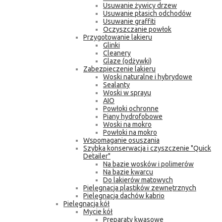
Usuwanie żywicy drzew
Usuwanie ptasich odchodów
Usuwanie graffiti
Oczyszczanie powłok
Przygotowanie lakieru
Glinki
Cleanery
Glaze (odżywki)
Zabezpieczenie lakieru
Woski naturalne i hybrydowe
Sealanty
Woski w sprayu
AIO
Powłoki ochronne
Piany hydrofobowe
Woski na mokro
Powłoki na mokro
Wspomaganie osuszania
Szybka konserwacja i czyszczenie "Quick
Detailer"
Na bazie wosków i polimerów
Na bazie kwarcu
Do lakierów matowych
Pielęgnacja plastików zewnętrznych
Pielęgnacja dachów kabrio
Pielęgnacja kół
Mycie kół
Preparaty kwasowe