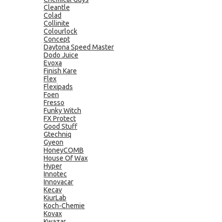
Cleantle
Colad
Collinite
Colourlock
Concept
Daytona Speed Master
Dodo Juice
Evoxa
Finish Kare
Flex
Flexipads
Foen
Fresso
Funky Witch
FX Protect
Good Stuff
Gtechniq
Gyeon
HoneyCOMB
House Of Wax
Hyper
Innotec
Innovacar
Kecav
KiurLab
Koch-Chemie
Kovax
Kwazar