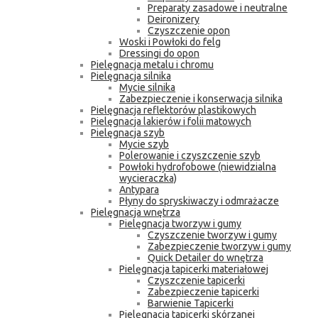
Preparaty zasadowe i neutralne
Deironizery
Czyszczenie opon
Woski i Powłoki do felg
Dressingi do opon
Pielęgnacja metalu i chromu
Pielęgnacja silnika
Mycie silnika
Zabezpieczenie i konserwacja silnika
Pielęgnacja reflektorów plastikowych
Pielęgnacja lakierów i folii matowych
Pielęgnacja szyb
Mycie szyb
Polerowanie i czyszczenie szyb
Powłoki hydrofobowe (niewidzialna
wycieraczka)
Antypara
Płyny do spryskiwaczy i odmrażacze
Pielęgnacja wnętrza
Pielęgnacja tworzyw i gumy
Czyszczenie tworzyw i gumy
Zabezpieczenie tworzyw i gumy
Quick Detailer do wnętrza
Pielęgnacja tapicerki materiałowej
Czyszczenie tapicerki
Zabezpieczenie tapicerki
Barwienie Tapicerki
Pielęgnacja tapicerki skórzanej