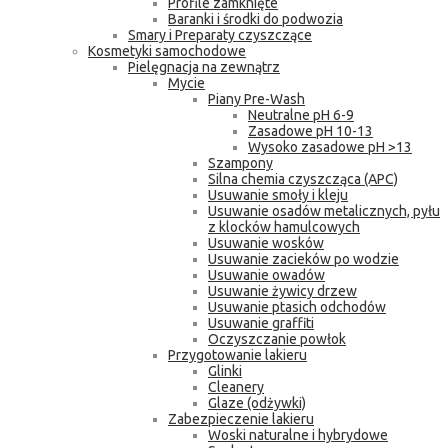
Profile zamknięte
Baranki i środki do podwozia
Smary i Preparaty czyszczące
Kosmetyki samochodowe
Pielęgnacja na zewnątrz
Mycie
Piany Pre-Wash
Neutralne pH 6-9
Zasadowe pH 10-13
Wysoko zasadowe pH >13
Szampony
Silna chemia czyszcząca (APC)
Usuwanie smoły i kleju
Usuwanie osadów metalicznych, pyłu
z klocków hamulcowych
Usuwanie wosków
Usuwanie zacieków po wodzie
Usuwanie owadów
Usuwanie żywicy drzew
Usuwanie ptasich odchodów
Usuwanie graffiti
Oczyszczanie powłok
Przygotowanie lakieru
Glinki
Cleanery
Glaze (odżywki)
Zabezpieczenie lakieru
Woski naturalne i hybrydowe