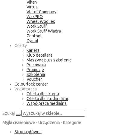
Vikan
Virtus
Vlatof Company
WaxPRO
Wheel Woolies
Work Stuff
Work Stuff Wiadra
Zentool
Zymöl
Oferty
Kariera
Klub detailera
Maszyna plus szkolenie
Pracownia
Promocje
Szkolenia
Voucher
Colourlock center
Współpraca
Oferta dla sklepu
Oferta dla studia i firm
Współpraca medialna
Szukaj
Myjki ciśnieniowe - Urządzenia - Kategorie
Strona główna