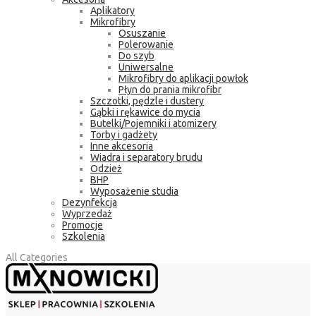
Aplikatory
Mikrofibry
Osuszanie
Polerowanie
Do szyb
Uniwersalne
Mikrofibry do aplikacji powłok
Płyn do prania mikrofibr
Szczotki, pędzle i dustery
Gąbki i rękawice do mycia
Butelki/Pojemniki i atomizery
Torby i gadżety
Inne akcesoria
Wiadra i separatory brudu
Odzież
BHP
Wyposażenie studia
Dezynfekcja
Wyprzedaż
Promocje
Szkolenia
All Categories