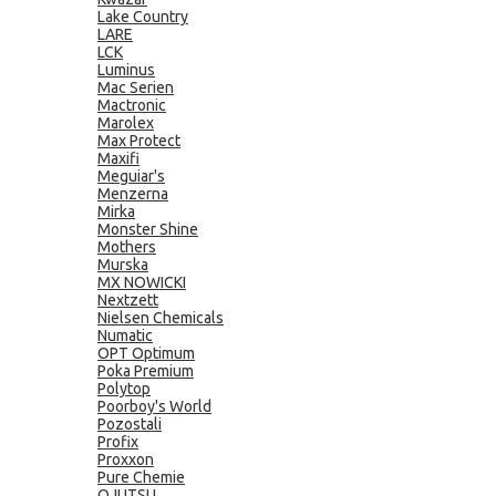
Lake Country
LARE
LCK
Luminus
Mac Serien
Mactronic
Marolex
Max Protect
Maxifi
Meguiar's
Menzerna
Mirka
Monster Shine
Mothers
Murska
MX NOWICKI
Nextzett
Nielsen Chemicals
Numatic
OPT Optimum
Poka Premium
Polytop
Poorboy's World
Pozostali
Profix
Proxxon
Pure Chemie
QJUTSU