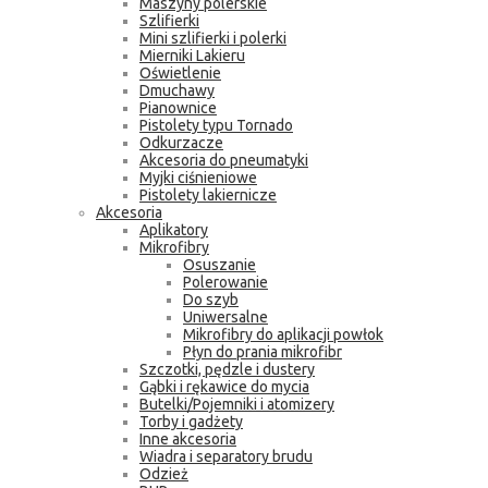
Maszyny polerskie
Szlifierki
Mini szlifierki i polerki
Mierniki Lakieru
Oświetlenie
Dmuchawy
Pianownice
Pistolety typu Tornado
Odkurzacze
Akcesoria do pneumatyki
Myjki ciśnieniowe
Pistolety lakiernicze
Akcesoria
Aplikatory
Mikrofibry
Osuszanie
Polerowanie
Do szyb
Uniwersalne
Mikrofibry do aplikacji powłok
Płyn do prania mikrofibr
Szczotki, pędzle i dustery
Gąbki i rękawice do mycia
Butelki/Pojemniki i atomizery
Torby i gadżety
Inne akcesoria
Wiadra i separatory brudu
Odzież