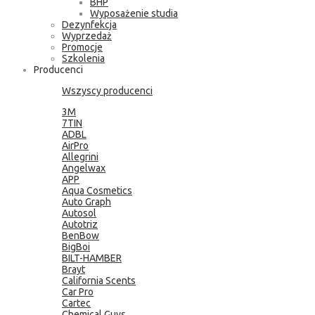
BHP
Wyposażenie studia
Dezynfekcja
Wyprzedaż
Promocje
Szkolenia
Producenci
Wszyscy producenci
3M
7TIN
ADBL
AirPro
Allegrini
Angelwax
APP
Aqua Cosmetics
Auto Graph
Autosol
Autotriz
BenBow
BigBoi
BILT-HAMBER
Brayt
California Scents
Car Pro
Cartec
Chemical Guys