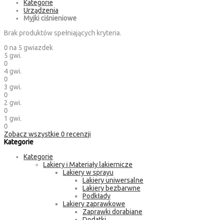
Kategorie
Urządzenia
Myjki ciśnieniowe
Brak produktów spełniających kryteria.
0
na 5 gwiazdek
5 gwi.
0
4 gwi.
0
3 gwi.
0
2 gwi.
0
1 gwi.
0
Zobacz wszystkie
0
recenzji
Kategorie
Kategorie
Lakiery i Materiały lakiernicze
Lakiery w sprayu
Lakiery uniwersalne
Lakiery bezbarwne
Podkłady
Lakiery zaprawkowe
Zaprawki dorabiane
Dodatki