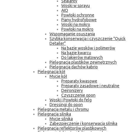
Sealanty
Woski w sprayu
AIO
Powłoki ochronne
Piany hydrofobowe
Woski na mokro
Powłoki na mokro
Wspomaganie osuszania
Szybka konserwacja i czyszczenie "Quick
Detailer"
Na bazie wosków i polimerów
Na bazie kwarcu
Do lakierów matowych
Pielęgnacja plastików zewnętrznych
Pielęgnacja dachów kabrio
Pielęgnacja kół
Mycie kół
Preparaty kwasowe
Preparaty zasadowe i neutralne
Deironizery
Czyszczenie opon
Woski i Powłoki do felg
Dressingi do opon
Pielęgnacja metalu i chromu
Pielęgnacja silnika
Mycie silnika
Zabezpieczenie i konserwacja silnika
Pielęgnacja reflektorów plastikowych