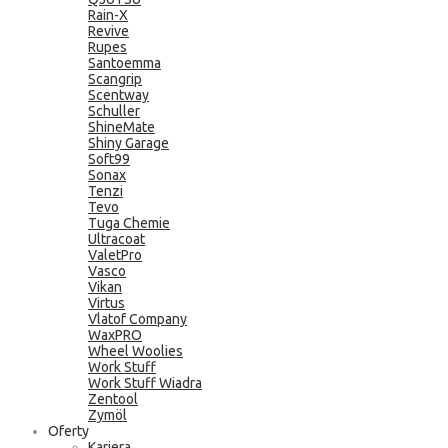
Rain-X
Revive
Rupes
Santoemma
Scangrip
Scentway
Schuller
ShineMate
Shiny Garage
Soft99
Sonax
Tenzi
Tevo
Tuga Chemie
Ultracoat
ValetPro
Vasco
Vikan
Virtus
Vlatof Company
WaxPRO
Wheel Woolies
Work Stuff
Work Stuff Wiadra
Zentool
Zymöl
Oferty
Kariera