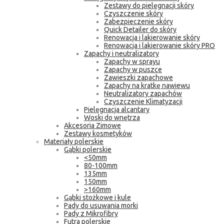
Zestawy do pielęgnacji skóry
Czyszczenie skóry
Zabezpieczenie skóry
Quick Detailer do skóry
Renowacja i lakierowanie skóry
Renowacja i lakierowanie skóry PRO
Zapachy i neutralizatory
Zapachy w sprayu
Zapachy w puszce
Zawieszki zapachowe
Zapachy na kratkę nawiewu
Neutralizatory zapachów
Czyszczenie Klimatyzacji
Pielęgnacja alcantary
Woski do wnętrza
Akcesoria Zimowe
Zestawy kosmetyków
Materiały polerskie
Gąbki polerskie
<50mm
80-100mm
135mm
150mm
>160mm
Gąbki stożkowe i kule
Pady do usuwania morki
Pady z Mikrofibry
Futra polerskie