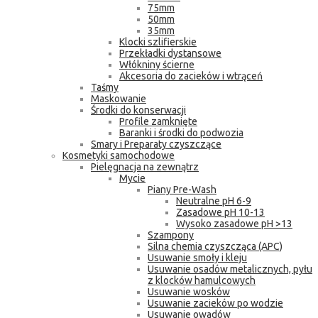
75mm
50mm
35mm
Klocki szlifierskie
Przekładki dystansowe
Włókniny ścierne
Akcesoria do zacieków i wtrąceń
Taśmy
Maskowanie
Środki do konserwacji
Profile zamknięte
Baranki i środki do podwozia
Smary i Preparaty czyszczące
Kosmetyki samochodowe
Pielęgnacja na zewnątrz
Mycie
Piany Pre-Wash
Neutralne pH 6-9
Zasadowe pH 10-13
Wysoko zasadowe pH >13
Szampony
Silna chemia czyszcząca (APC)
Usuwanie smoły i kleju
Usuwanie osadów metalicznych, pyłu
z klocków hamulcowych
Usuwanie wosków
Usuwanie zacieków po wodzie
Usuwanie owadów