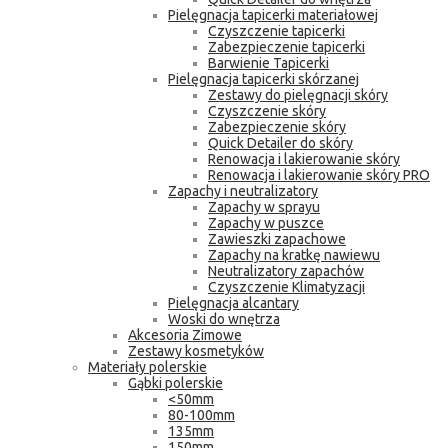
Pielęgnacja tapicerki materiałowej
Czyszczenie tapicerki
Zabezpieczenie tapicerki
Barwienie Tapicerki
Pielęgnacja tapicerki skórzanej
Zestawy do pielęgnacji skóry
Czyszczenie skóry
Zabezpieczenie skóry
Quick Detailer do skóry
Renowacja i lakierowanie skóry
Renowacja i lakierowanie skóry PRO
Zapachy i neutralizatory
Zapachy w sprayu
Zapachy w puszce
Zawieszki zapachowe
Zapachy na kratkę nawiewu
Neutralizatory zapachów
Czyszczenie Klimatyzacji
Pielęgnacja alcantary
Woski do wnętrza
Akcesoria Zimowe
Zestawy kosmetyków
Materiały polerskie
Gąbki polerskie
<50mm
80-100mm
135mm
150mm