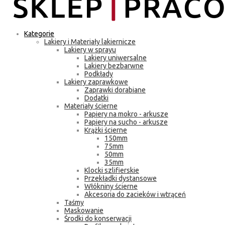
Kategorie
Lakiery i Materiały lakiernicze
Lakiery w sprayu
Lakiery uniwersalne
Lakiery bezbarwne
Podkłady
Lakiery zaprawkowe
Zaprawki dorabiane
Dodatki
Materiały ścierne
Papiery na mokro - arkusze
Papiery na sucho - arkusze
Krążki ścierne
150mm
75mm
50mm
35mm
Klocki szlifierskie
Przekładki dystansowe
Włókniny ścierne
Akcesoria do zacieków i wtrąceń
Taśmy
Maskowanie
Środki do konserwacji