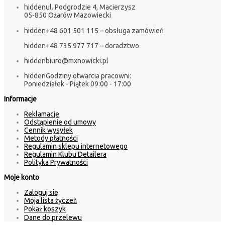
hidden
ul. Podgrodzie 4, Macierzysz
05-850 Ożarów Mazowiecki
hidden
+48 601 501 115 – obsługa zamówień
hidden
+48 735 977 717 – doradztwo
hidden
biuro@mxnowicki.pl
hidden
Godziny otwarcia pracowni:
Poniedziałek - Piątek 09:00 - 17:00
Informacje
Reklamacje
Odstąpienie od umowy
Cennik wysyłek
Metody płatności
Regulamin sklepu internetowego
Regulamin Klubu Detailera
Polityka Prywatności
Moje konto
Zaloguj się
Moja lista życzeń
Pokaż koszyk
Dane do przelewu