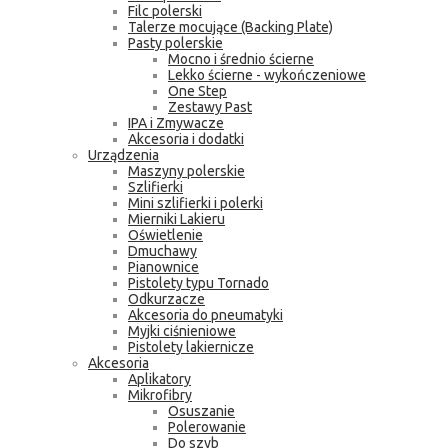
Filc polerski
Talerze mocujące (Backing Plate)
Pasty polerskie
Mocno i średnio ścierne
Lekko ścierne - wykończeniowe
One Step
Zestawy Past
IPA i Zmywacze
Akcesoria i dodatki
Urządzenia
Maszyny polerskie
Szlifierki
Mini szlifierki i polerki
Mierniki Lakieru
Oświetlenie
Dmuchawy
Pianownice
Pistolety typu Tornado
Odkurzacze
Akcesoria do pneumatyki
Myjki ciśnieniowe
Pistolety lakiernicze
Akcesoria
Aplikatory
Mikrofibry
Osuszanie
Polerowanie
Do szyb