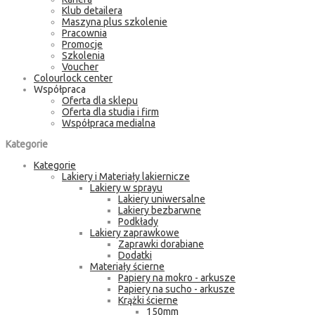
Klub detailera
Maszyna plus szkolenie
Pracownia
Promocje
Szkolenia
Voucher
Colourlock center
Współpraca
Oferta dla sklepu
Oferta dla studia i firm
Współpraca medialna
Kategorie
Kategorie
Lakiery i Materiały lakiernicze
Lakiery w sprayu
Lakiery uniwersalne
Lakiery bezbarwne
Podkłady
Lakiery zaprawkowe
Zaprawki dorabiane
Dodatki
Materiały ścierne
Papiery na mokro - arkusze
Papiery na sucho - arkusze
Krążki ścierne
150mm