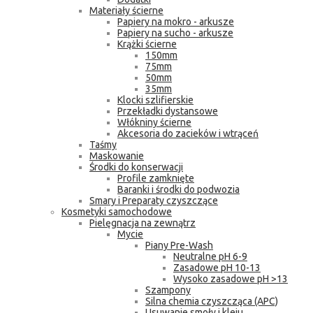
Materiały ścierne
Papiery na mokro - arkusze
Papiery na sucho - arkusze
Krążki ścierne
150mm
75mm
50mm
35mm
Klocki szlifierskie
Przekładki dystansowe
Włókniny ścierne
Akcesoria do zacieków i wtrąceń
Taśmy
Maskowanie
Środki do konserwacji
Profile zamknięte
Baranki i środki do podwozia
Smary i Preparaty czyszczące
Kosmetyki samochodowe
Pielęgnacja na zewnątrz
Mycie
Piany Pre-Wash
Neutralne pH 6-9
Zasadowe pH 10-13
Wysoko zasadowe pH >13
Szampony
Silna chemia czyszcząca (APC)
Usuwanie smoły i kleju