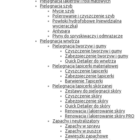
Pielęgnacja lakierów i folii matowych
Pielęgnacja szyb
Mycie szyb
Polerowanie i czyszczenie szyb
Powłoki hydrofobowe (niewidzialna
wycieraczka)
Antypara
Płyny do spryskiwaczy i odmrażacze
Pielęgnacja wnętrza
Pielęgnacja tworzyw i gumy
Czyszczenie tworzyw i gumy
Zabezpieczenie tworzyw i gumy
Quick Detailer do wnętrza
Pielęgnacja tapicerki materiałowej
Czyszczenie tapicerki
Zabezpieczenie tapicerki
Barwienie Tapicerki
Pielęgnacja tapicerki skórzanej
Zestawy do pielęgnacji skóry
Czyszczenie skóry
Zabezpieczenie skóry
Quick Detailer do skóry
Renowacja i lakierowanie skóry
Renowacja i lakierowanie skóry PRO
Zapachy i neutralizatory
Zapachy w sprayu
Zapachy w puszce
Zawieszki zapachowe