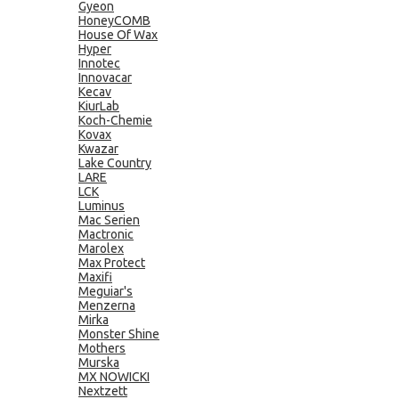
Gyeon
HoneyCOMB
House Of Wax
Hyper
Innotec
Innovacar
Kecav
KiurLab
Koch-Chemie
Kovax
Kwazar
Lake Country
LARE
LCK
Luminus
Mac Serien
Mactronic
Marolex
Max Protect
Maxifi
Meguiar's
Menzerna
Mirka
Monster Shine
Mothers
Murska
MX NOWICKI
Nextzett