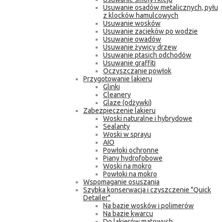
Usuwanie osadów metalicznych, pyłu
z klocków hamulcowych
Usuwanie wosków
Usuwanie zacieków po wodzie
Usuwanie owadów
Usuwanie żywicy drzew
Usuwanie ptasich odchodów
Usuwanie graffiti
Oczyszczanie powłok
Przygotowanie lakieru
Glinki
Cleanery
Glaze (odżywki)
Zabezpieczenie lakieru
Woski naturalne i hybrydowe
Sealanty
Woski w sprayu
AIO
Powłoki ochronne
Piany hydrofobowe
Woski na mokro
Powłoki na mokro
Wspomaganie osuszania
Szybka konserwacja i czyszczenie "Quick
Detailer"
Na bazie wosków i polimerów
Na bazie kwarcu
Do lakierów matowych