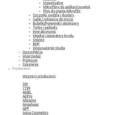
Uniwersalne
Mikrofibry do aplikacji powłok
Płyn do prania mikrofibr
Szczotki, pędzle i dustery
Gąbki i rękawice do mycia
Butelki/Pojemniki i atomizery
Torby i gadżety
Inne akcesoria
Wiadra i separatory brudu
Odzież
BHP
Wyposażenie studia
Dezynfekcja
Wyprzedaż
Promocje
Szkolenia
Producenci
Wszyscy producenci
3M
7TIN
ADBL
AirPro
Allegrini
Angelwax
APP
Aqua Cosmetics