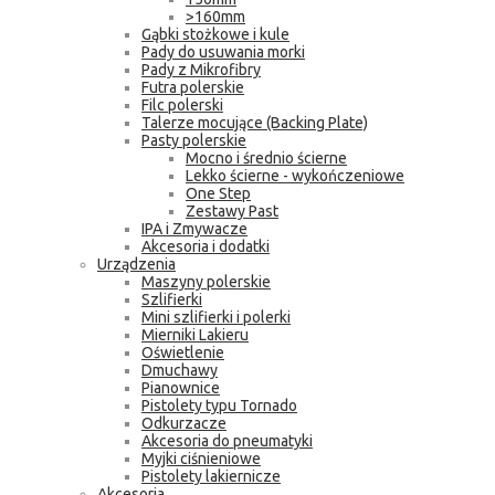
>160mm
Gąbki stożkowe i kule
Pady do usuwania morki
Pady z Mikrofibry
Futra polerskie
Filc polerski
Talerze mocujące (Backing Plate)
Pasty polerskie
Mocno i średnio ścierne
Lekko ścierne - wykończeniowe
One Step
Zestawy Past
IPA i Zmywacze
Akcesoria i dodatki
Urządzenia
Maszyny polerskie
Szlifierki
Mini szlifierki i polerki
Mierniki Lakieru
Oświetlenie
Dmuchawy
Pianownice
Pistolety typu Tornado
Odkurzacze
Akcesoria do pneumatyki
Myjki ciśnieniowe
Pistolety lakiernicze
Akcesoria