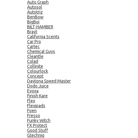
Auto Graph
Autosol
Autotriz
BenBow
BigBoi
BILT-HAMBER
Brayt
California Scents
Car Pro
Cartec
Chemical Guys
Cleantle
Colad
Collinite
Colourlock
Concept
Daytona Speed Master
Dodo Juice
Evoxa
Finish Kare
Flex
Flexipads
Foen
Fresso
Funky Witch
FX Protect
Good Stuff
Gtechniq