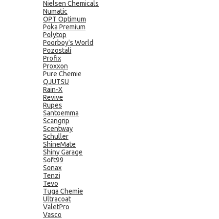
Nielsen Chemicals
Numatic
OPT Optimum
Poka Premium
Polytop
Poorboy's World
Pozostali
Profix
Proxxon
Pure Chemie
QJUTSU
Rain-X
Revive
Rupes
Santoemma
Scangrip
Scentway
Schuller
ShineMate
Shiny Garage
Soft99
Sonax
Tenzi
Tevo
Tuga Chemie
Ultracoat
ValetPro
Vasco