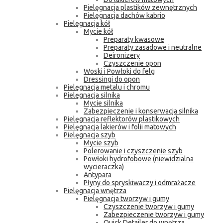
Pielęgnacja plastików zewnętrznych
Pielęgnacja dachów kabrio
Pielęgnacja kół
Mycie kół
Preparaty kwasowe
Preparaty zasadowe i neutralne
Deironizery
Czyszczenie opon
Woski i Powłoki do felg
Dressingi do opon
Pielęgnacja metalu i chromu
Pielęgnacja silnika
Mycie silnika
Zabezpieczenie i konserwacja silnika
Pielęgnacja reflektorów plastikowych
Pielęgnacja lakierów i folii matowych
Pielęgnacja szyb
Mycie szyb
Polerowanie i czyszczenie szyb
Powłoki hydrofobowe (niewidzialna
wycieraczka)
Antypara
Płyny do spryskiwaczy i odmrażacze
Pielęgnacja wnętrza
Pielęgnacja tworzyw i gumy
Czyszczenie tworzyw i gumy
Zabezpieczenie tworzyw i gumy
Quick Detailer do wnętrza