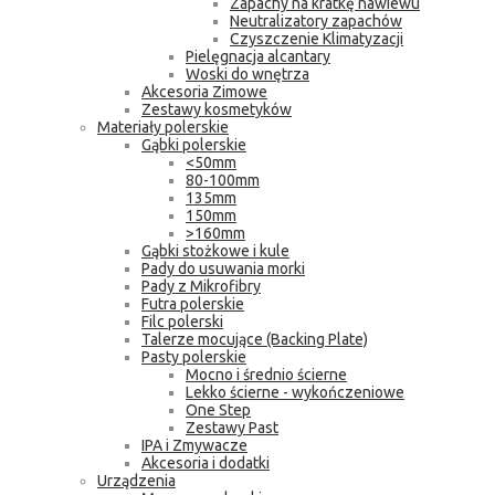
Zapachy na kratkę nawiewu
Neutralizatory zapachów
Czyszczenie Klimatyzacji
Pielęgnacja alcantary
Woski do wnętrza
Akcesoria Zimowe
Zestawy kosmetyków
Materiały polerskie
Gąbki polerskie
<50mm
80-100mm
135mm
150mm
>160mm
Gąbki stożkowe i kule
Pady do usuwania morki
Pady z Mikrofibry
Futra polerskie
Filc polerski
Talerze mocujące (Backing Plate)
Pasty polerskie
Mocno i średnio ścierne
Lekko ścierne - wykończeniowe
One Step
Zestawy Past
IPA i Zmywacze
Akcesoria i dodatki
Urządzenia