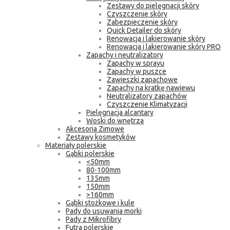
Zestawy do pielęgnacji skóry
Czyszczenie skóry
Zabezpieczenie skóry
Quick Detailer do skóry
Renowacja i lakierowanie skóry
Renowacja i lakierowanie skóry PRO
Zapachy i neutralizatory
Zapachy w sprayu
Zapachy w puszce
Zawieszki zapachowe
Zapachy na kratkę nawiewu
Neutralizatory zapachów
Czyszczenie Klimatyzacji
Pielęgnacja alcantary
Woski do wnętrza
Akcesoria Zimowe
Zestawy kosmetyków
Materiały polerskie
Gąbki polerskie
<50mm
80-100mm
135mm
150mm
>160mm
Gąbki stożkowe i kule
Pady do usuwania morki
Pady z Mikrofibry
Futra polerskie