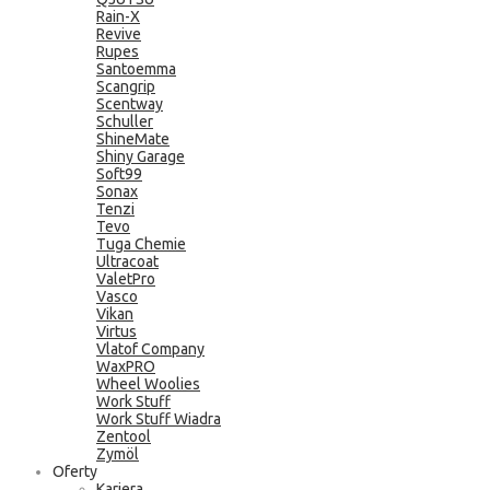
Rain-X
Revive
Rupes
Santoemma
Scangrip
Scentway
Schuller
ShineMate
Shiny Garage
Soft99
Sonax
Tenzi
Tevo
Tuga Chemie
Ultracoat
ValetPro
Vasco
Vikan
Virtus
Vlatof Company
WaxPRO
Wheel Woolies
Work Stuff
Work Stuff Wiadra
Zentool
Zymöl
Oferty
Kariera