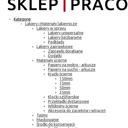
Kategorie
Lakiery i Materiały lakiernicze
Lakiery w sprayu
Lakiery uniwersalne
Lakiery bezbarwne
Podkłady
Lakiery zaprawkowe
Zaprawki dorabiane
Dodatki
Materiały ścierne
Papiery na mokro - arkusze
Papiery na sucho - arkusze
Krążki ścierne
150mm
75mm
50mm
35mm
Klocki szlifierskie
Przekładki dystansowe
Włókniny ścierne
Akcesoria do zacieków i wtrąceń
Taśmy
Maskowanie
Środki do konserwacji