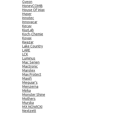
Gyeon
HoneyCOMB
House Of Wax
Hyper
Innotec
Innovacar
Kecav
KiurLab
Koch-Chemie
Kovax
Kwazar
Lake Country
LARE
LCK
Luminus
Mac Serien
Mactronic
Marolex
Max Protect
Maxifi
Meguiar's
Menzerna
Mirka
Monster Shine
Mothers
Murska
MX NOWICKI
Nextzett