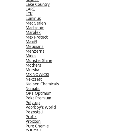
Lake Country
LARE
LCK
Luminus
Mac Serien
Mactronic
Marolex
Max Protect
Maxifi
Meguiar's
Menzerna
Mirka
Monster Shine
Mothers
Murska
MX NOWICKI
Nextzett
Nielsen Chemicals
Numatic
OPT Optimum
Poka Premium
Polytop
Poorboy's World
Pozostali
Profix
Proxxon
Pure Chemie
QJUTSU