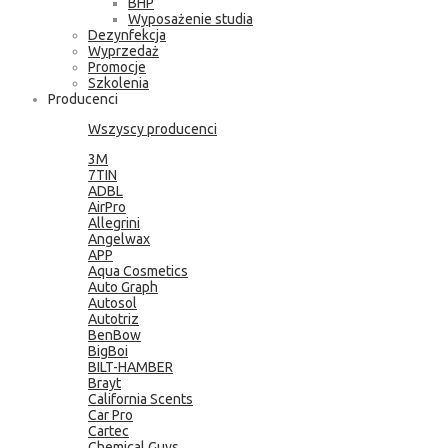
BHP
Wyposażenie studia
Dezynfekcja
Wyprzedaż
Promocje
Szkolenia
Producenci
Wszyscy producenci
3M
7TIN
ADBL
AirPro
Allegrini
Angelwax
APP
Aqua Cosmetics
Auto Graph
Autosol
Autotriz
BenBow
BigBoi
BILT-HAMBER
Brayt
California Scents
Car Pro
Cartec
Chemical Guys