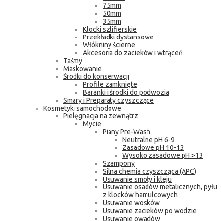
75mm
50mm
35mm
Klocki szlifierskie
Przekładki dystansowe
Włókniny ścierne
Akcesoria do zacieków i wtrąceń
Taśmy
Maskowanie
Środki do konserwacji
Profile zamknięte
Baranki i środki do podwozia
Smary i Preparaty czyszczące
Kosmetyki samochodowe
Pielęgnacja na zewnątrz
Mycie
Piany Pre-Wash
Neutralne pH 6-9
Zasadowe pH 10-13
Wysoko zasadowe pH >13
Szampony
Silna chemia czyszcząca (APC)
Usuwanie smoły i kleju
Usuwanie osadów metalicznych, pyłu
z klocków hamulcowych
Usuwanie wosków
Usuwanie zacieków po wodzie
Usuwanie owadów