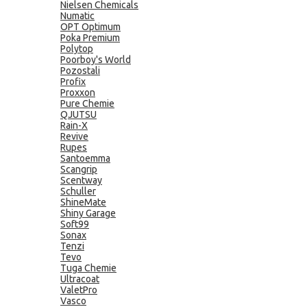
Nielsen Chemicals
Numatic
OPT Optimum
Poka Premium
Polytop
Poorboy's World
Pozostali
Profix
Proxxon
Pure Chemie
QJUTSU
Rain-X
Revive
Rupes
Santoemma
Scangrip
Scentway
Schuller
ShineMate
Shiny Garage
Soft99
Sonax
Tenzi
Tevo
Tuga Chemie
Ultracoat
ValetPro
Vasco