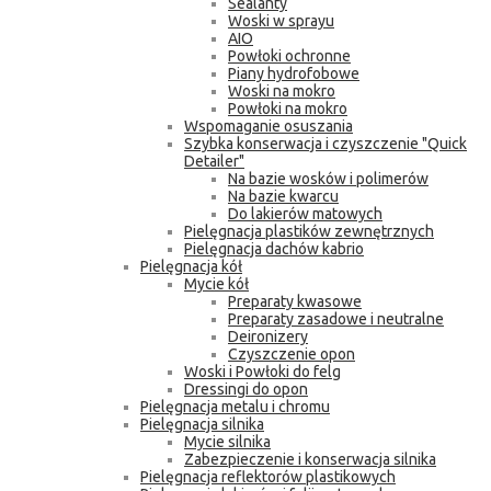
Sealanty
Woski w sprayu
AIO
Powłoki ochronne
Piany hydrofobowe
Woski na mokro
Powłoki na mokro
Wspomaganie osuszania
Szybka konserwacja i czyszczenie "Quick
Detailer"
Na bazie wosków i polimerów
Na bazie kwarcu
Do lakierów matowych
Pielęgnacja plastików zewnętrznych
Pielęgnacja dachów kabrio
Pielęgnacja kół
Mycie kół
Preparaty kwasowe
Preparaty zasadowe i neutralne
Deironizery
Czyszczenie opon
Woski i Powłoki do felg
Dressingi do opon
Pielęgnacja metalu i chromu
Pielęgnacja silnika
Mycie silnika
Zabezpieczenie i konserwacja silnika
Pielęgnacja reflektorów plastikowych