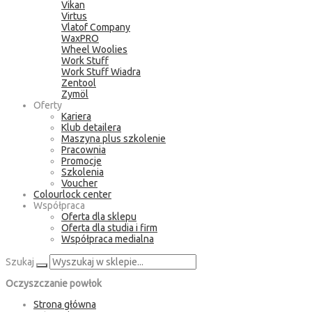
Vikan
Virtus
Vlatof Company
WaxPRO
Wheel Woolies
Work Stuff
Work Stuff Wiadra
Zentool
Zymöl
Oferty
Kariera
Klub detailera
Maszyna plus szkolenie
Pracownia
Promocje
Szkolenia
Voucher
Colourlock center
Współpraca
Oferta dla sklepu
Oferta dla studia i firm
Współpraca medialna
Szukaj
Oczyszczanie powłok
Strona główna