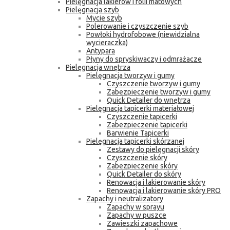
Pielęgnacja lakierów i folii matowych
Pielęgnacja szyb
Mycie szyb
Polerowanie i czyszczenie szyb
Powłoki hydrofobowe (niewidzialna
wycieraczka)
Antypara
Płyny do spryskiwaczy i odmrażacze
Pielęgnacja wnętrza
Pielęgnacja tworzyw i gumy
Czyszczenie tworzyw i gumy
Zabezpieczenie tworzyw i gumy
Quick Detailer do wnętrza
Pielęgnacja tapicerki materiałowej
Czyszczenie tapicerki
Zabezpieczenie tapicerki
Barwienie Tapicerki
Pielęgnacja tapicerki skórzanej
Zestawy do pielęgnacji skóry
Czyszczenie skóry
Zabezpieczenie skóry
Quick Detailer do skóry
Renowacja i lakierowanie skóry
Renowacja i lakierowanie skóry PRO
Zapachy i neutralizatory
Zapachy w sprayu
Zapachy w puszce
Zawieszki zapachowe