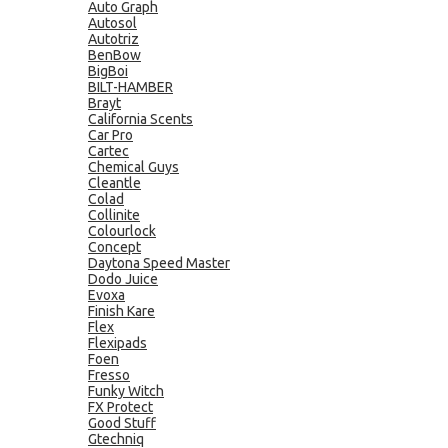
Auto Graph
Autosol
Autotriz
BenBow
BigBoi
BILT-HAMBER
Brayt
California Scents
Car Pro
Cartec
Chemical Guys
Cleantle
Colad
Collinite
Colourlock
Concept
Daytona Speed Master
Dodo Juice
Evoxa
Finish Kare
Flex
Flexipads
Foen
Fresso
Funky Witch
FX Protect
Good Stuff
Gtechniq