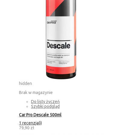
hidden
Brak w magazynie
Do listy życzeń
Szybki podgląd
Car Pro Descale 500ml
1 recenzja(i)
79,90 zł