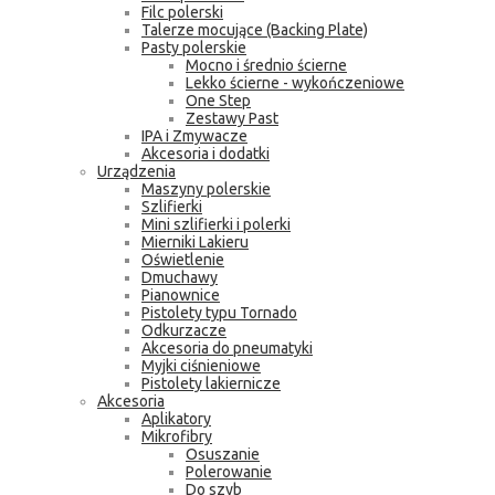
Filc polerski
Talerze mocujące (Backing Plate)
Pasty polerskie
Mocno i średnio ścierne
Lekko ścierne - wykończeniowe
One Step
Zestawy Past
IPA i Zmywacze
Akcesoria i dodatki
Urządzenia
Maszyny polerskie
Szlifierki
Mini szlifierki i polerki
Mierniki Lakieru
Oświetlenie
Dmuchawy
Pianownice
Pistolety typu Tornado
Odkurzacze
Akcesoria do pneumatyki
Myjki ciśnieniowe
Pistolety lakiernicze
Akcesoria
Aplikatory
Mikrofibry
Osuszanie
Polerowanie
Do szyb