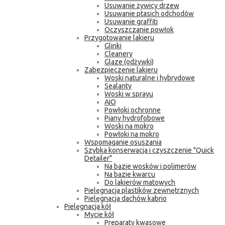
Usuwanie żywicy drzew
Usuwanie ptasich odchodów
Usuwanie graffiti
Oczyszczanie powłok
Przygotowanie lakieru
Glinki
Cleanery
Glaze (odżywki)
Zabezpieczenie lakieru
Woski naturalne i hybrydowe
Sealanty
Woski w sprayu
AIO
Powłoki ochronne
Piany hydrofobowe
Woski na mokro
Powłoki na mokro
Wspomaganie osuszania
Szybka konserwacja i czyszczenie "Quick
Detailer"
Na bazie wosków i polimerów
Na bazie kwarcu
Do lakierów matowych
Pielęgnacja plastików zewnętrznych
Pielęgnacja dachów kabrio
Pielęgnacja kół
Mycie kół
Preparaty kwasowe