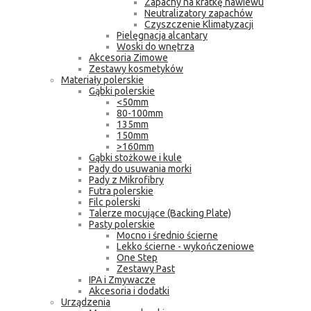
Zapachy na kratkę nawiewu
Neutralizatory zapachów
Czyszczenie Klimatyzacji
Pielęgnacja alcantary
Woski do wnętrza
Akcesoria Zimowe
Zestawy kosmetyków
Materiały polerskie
Gąbki polerskie
<50mm
80-100mm
135mm
150mm
>160mm
Gąbki stożkowe i kule
Pady do usuwania morki
Pady z Mikrofibry
Futra polerskie
Filc polerski
Talerze mocujące (Backing Plate)
Pasty polerskie
Mocno i średnio ścierne
Lekko ścierne - wykończeniowe
One Step
Zestawy Past
IPA i Zmywacze
Akcesoria i dodatki
Urządzenia