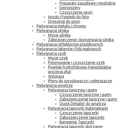
Preparaty zasadowe i neutralne
Deironizery
Czyszczenie opon
Woski i Powłoki do felg
Dressingi do opon
Pielęgnacja metalu i chromu
Pielęgnacja silnika
Mycie silnika
Zabezpieczenie i konserwacja silnika
Pielęgnacja reflektorów plastikowych
Pielęgnacja lakierów i folii matowych
Pielęgnacja szyb
Mycie szyb
Polerowanie i czyszczenie szyb
Powłoki hydrofobowe (niewidzialna
wycieraczka)
Antypara
Płyny do spryskiwaczy i odmrażacze
Pielęgnacja wnętrza
Pielęgnacja tworzyw i gumy
Czyszczenie tworzyw i gumy
Zabezpieczenie tworzyw i gumy
Quick Detailer do wnętrza
Pielęgnacja tapicerki materiałowej
Czyszczenie tapicerki
Zabezpieczenie tapicerki
Barwienie Tapicerki
Pielęgnacja tapicerki skórzanej