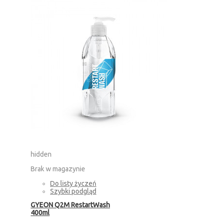
hidden
Brak w magazynie
Do listy życzeń
Szybki podgląd
GYEON Q2M RestartWash
400ml