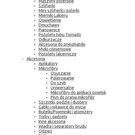
Maszyny polerskie
Szlifierki
Mini szlifierki i polerki
Mierniki Lakieru
Oświetlenie
Dmuchawy
Pianownice
Pistolety typu Tornado
Odkurzacze
Akcesoria do pneumatyki
Myjki ciśnieniowe
Pistolety lakiernicze
Akcesoria
Aplikatory
Mikrofibry
Osuszanie
Polerowanie
Do szyb
Uniwersalne
Mikrofibry do aplikacji powłok
Płyn do prania mikrofibr
Szczotki, pędzle i dustery
Gąbki i rękawice do mycia
Butelki/Pojemniki i atomizery
Torby i gadżety
Inne akcesoria
Wiadra i separatory brudu
Odzież