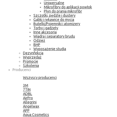
Uniwersalne
Mikrofibry do aplikacji powłok
Płyn do prania mikrofibr
Szczotki, pędzle i dustery
Gąbki i rękawice do mycia
Butelki/Pojemniki i atomizery
Torby i gadżety
Inne akcesoria
Wiadra i separatory brudu
Odzież
BHP
Wyposażenie studia
Dezynfekcja
Wyprzedaż
Promocje
Szkolenia
Producenci
Wszyscy producenci
3M
7TIN
ADBL
AirPro
Allegrini
Angelwax
APP
Aqua Cosmetics