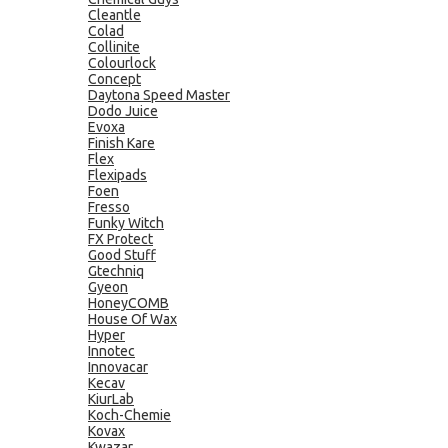
Cleantle
Colad
Collinite
Colourlock
Concept
Daytona Speed Master
Dodo Juice
Evoxa
Finish Kare
Flex
Flexipads
Foen
Fresso
Funky Witch
FX Protect
Good Stuff
Gtechniq
Gyeon
HoneyCOMB
House Of Wax
Hyper
Innotec
Innovacar
Kecav
KiurLab
Koch-Chemie
Kovax
Kwazar