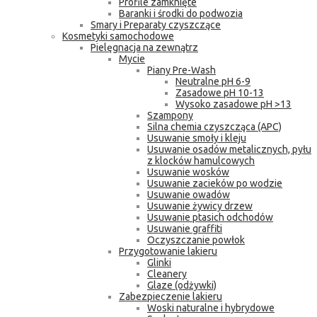
Profile zamknięte
Baranki i środki do podwozia
Smary i Preparaty czyszczące
Kosmetyki samochodowe
Pielęgnacja na zewnątrz
Mycie
Piany Pre-Wash
Neutralne pH 6-9
Zasadowe pH 10-13
Wysoko zasadowe pH >13
Szampony
Silna chemia czyszcząca (APC)
Usuwanie smoły i kleju
Usuwanie osadów metalicznych, pyłu
z klocków hamulcowych
Usuwanie wosków
Usuwanie zacieków po wodzie
Usuwanie owadów
Usuwanie żywicy drzew
Usuwanie ptasich odchodów
Usuwanie graffiti
Oczyszczanie powłok
Przygotowanie lakieru
Glinki
Cleanery
Glaze (odżywki)
Zabezpieczenie lakieru
Woski naturalne i hybrydowe