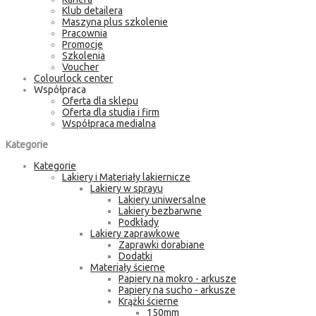
Klub detailera
Maszyna plus szkolenie
Pracownia
Promocje
Szkolenia
Voucher
Colourlock center
Współpraca
Oferta dla sklepu
Oferta dla studia i firm
Współpraca medialna
Kategorie
Kategorie
Lakiery i Materiały lakiernicze
Lakiery w sprayu
Lakiery uniwersalne
Lakiery bezbarwne
Podkłady
Lakiery zaprawkowe
Zaprawki dorabiane
Dodatki
Materiały ścierne
Papiery na mokro - arkusze
Papiery na sucho - arkusze
Krążki ścierne
150mm