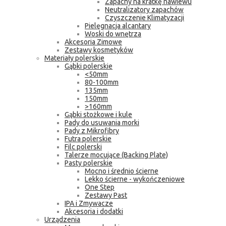
Zapachy na kratkę nawiewu
Neutralizatory zapachów
Czyszczenie Klimatyzacji
Pielęgnacja alcantary
Woski do wnętrza
Akcesoria Zimowe
Zestawy kosmetyków
Materiały polerskie
Gąbki polerskie
<50mm
80-100mm
135mm
150mm
>160mm
Gąbki stożkowe i kule
Pady do usuwania morki
Pady z Mikrofibry
Futra polerskie
Filc polerski
Talerze mocujące (Backing Plate)
Pasty polerskie
Mocno i średnio ścierne
Lekko ścierne - wykończeniowe
One Step
Zestawy Past
IPA i Zmywacze
Akcesoria i dodatki
Urządzenia