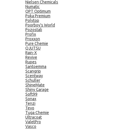
Nielsen Chemicals
Numatic
OPT Optimum
Poka Premium
Polytop
Poorboy's World
Pozostali
Profix
Proxxon
Pure Chemie
QJUTSU
Rain-X
Revive
Rupes
Santoemma
Scangrip
Scentway
Schuller
ShineMate
Shiny Garage
Soft99
Sonax
Tenzi
Tevo
Tuga Chemie
Ultracoat
ValetPro
Vasco