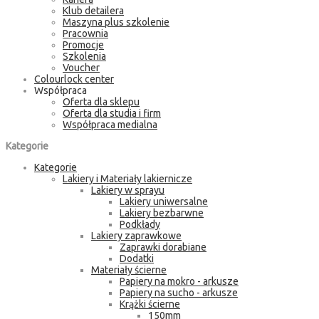
Klub detailera
Maszyna plus szkolenie
Pracownia
Promocje
Szkolenia
Voucher
Colourlock center
Współpraca
Oferta dla sklepu
Oferta dla studia i firm
Współpraca medialna
Kategorie
Kategorie
Lakiery i Materiały lakiernicze
Lakiery w sprayu
Lakiery uniwersalne
Lakiery bezbarwne
Podkłady
Lakiery zaprawkowe
Zaprawki dorabiane
Dodatki
Materiały ścierne
Papiery na mokro - arkusze
Papiery na sucho - arkusze
Krążki ścierne
150mm