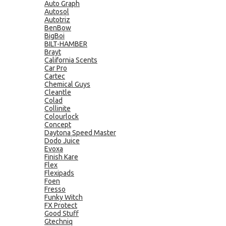
Auto Graph
Autosol
Autotriz
BenBow
BigBoi
BILT-HAMBER
Brayt
California Scents
Car Pro
Cartec
Chemical Guys
Cleantle
Colad
Collinite
Colourlock
Concept
Daytona Speed Master
Dodo Juice
Evoxa
Finish Kare
Flex
Flexipads
Foen
Fresso
Funky Witch
FX Protect
Good Stuff
Gtechniq