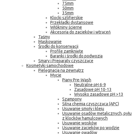
75mm
50mm
35mm
Klocki szlifierskie
Przekładki dystansowe
Włókniny ścierne
Akcesoria do zacieków i wtrąceń
Taśmy
Maskowanie
Środki do konserwacji
Profile zamknięte
Baranki i środki do podwozia
Smary i Preparaty czyszczące
Kosmetyki samochodowe
Pielęgnacja na zewnątrz
Mycie
Piany Pre-Wash
Neutralne pH 6-9
Zasadowe pH 10-13
Wysoko zasadowe pH >13
Szampony
Silna chemia czyszcząca (APC)
Usuwanie smoły i kleju
Usuwanie osadów metalicznych, pyłu
z klocków hamulcowych
Usuwanie wosków
Usuwanie zacieków po wodzie
Usuwanie owadów