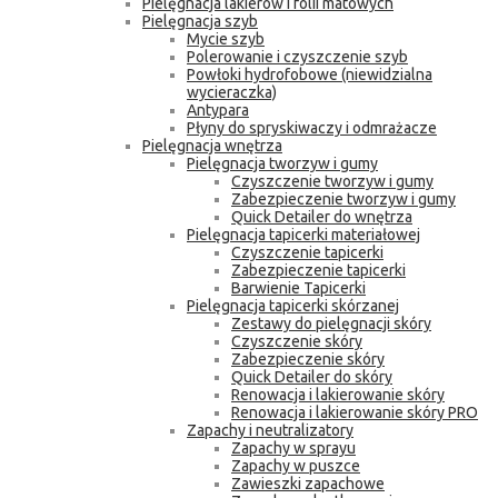
Pielęgnacja lakierów i folii matowych
Pielęgnacja szyb
Mycie szyb
Polerowanie i czyszczenie szyb
Powłoki hydrofobowe (niewidzialna
wycieraczka)
Antypara
Płyny do spryskiwaczy i odmrażacze
Pielęgnacja wnętrza
Pielęgnacja tworzyw i gumy
Czyszczenie tworzyw i gumy
Zabezpieczenie tworzyw i gumy
Quick Detailer do wnętrza
Pielęgnacja tapicerki materiałowej
Czyszczenie tapicerki
Zabezpieczenie tapicerki
Barwienie Tapicerki
Pielęgnacja tapicerki skórzanej
Zestawy do pielęgnacji skóry
Czyszczenie skóry
Zabezpieczenie skóry
Quick Detailer do skóry
Renowacja i lakierowanie skóry
Renowacja i lakierowanie skóry PRO
Zapachy i neutralizatory
Zapachy w sprayu
Zapachy w puszce
Zawieszki zapachowe