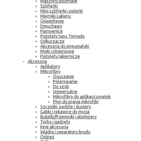
Maszyny polerskie
Szlifierki
Mini szlifierki i polerki
Mierniki Lakieru
Oświetlenie
Dmuchawy
Pianownice
Pistolety typu Tornado
Odkurzacze
Akcesoria do pneumatyki
Myjki ciśnieniowe
Pistolety lakiernicze
Akcesoria
Aplikatory
Mikrofibry
Osuszanie
Polerowanie
Do szyb
Uniwersalne
Mikrofibry do aplikacji powłok
Płyn do prania mikrofibr
Szczotki, pędzle i dustery
Gąbki i rękawice do mycia
Butelki/Pojemniki i atomizery
Torby i gadżety
Inne akcesoria
Wiadra i separatory brudu
Odzież