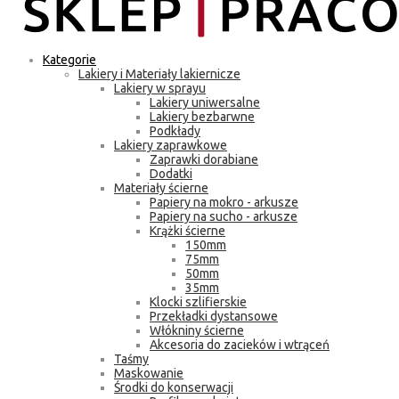
Kategorie
Lakiery i Materiały lakiernicze
Lakiery w sprayu
Lakiery uniwersalne
Lakiery bezbarwne
Podkłady
Lakiery zaprawkowe
Zaprawki dorabiane
Dodatki
Materiały ścierne
Papiery na mokro - arkusze
Papiery na sucho - arkusze
Krążki ścierne
150mm
75mm
50mm
35mm
Klocki szlifierskie
Przekładki dystansowe
Włókniny ścierne
Akcesoria do zacieków i wtrąceń
Taśmy
Maskowanie
Środki do konserwacji