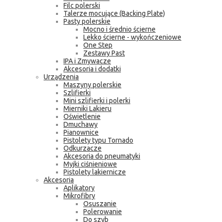
Filc polerski
Talerze mocujące (Backing Plate)
Pasty polerskie
Mocno i średnio ścierne
Lekko ścierne - wykończeniowe
One Step
Zestawy Past
IPA i Zmywacze
Akcesoria i dodatki
Urządzenia
Maszyny polerskie
Szlifierki
Mini szlifierki i polerki
Mierniki Lakieru
Oświetlenie
Dmuchawy
Pianownice
Pistolety typu Tornado
Odkurzacze
Akcesoria do pneumatyki
Myjki ciśnieniowe
Pistolety lakiernicze
Akcesoria
Aplikatory
Mikrofibry
Osuszanie
Polerowanie
Do szyb