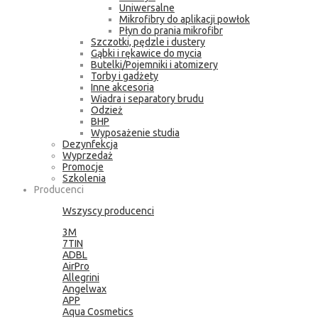
Uniwersalne
Mikrofibry do aplikacji powłok
Płyn do prania mikrofibr
Szczotki, pędzle i dustery
Gąbki i rękawice do mycia
Butelki/Pojemniki i atomizery
Torby i gadżety
Inne akcesoria
Wiadra i separatory brudu
Odzież
BHP
Wyposażenie studia
Dezynfekcja
Wyprzedaż
Promocje
Szkolenia
Producenci
Wszyscy producenci
3M
7TIN
ADBL
AirPro
Allegrini
Angelwax
APP
Aqua Cosmetics