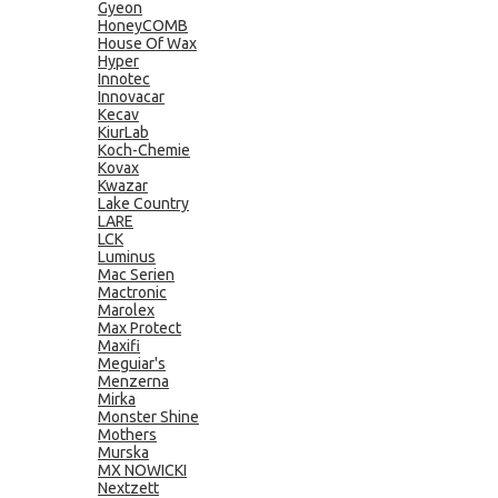
Gyeon
HoneyCOMB
House Of Wax
Hyper
Innotec
Innovacar
Kecav
KiurLab
Koch-Chemie
Kovax
Kwazar
Lake Country
LARE
LCK
Luminus
Mac Serien
Mactronic
Marolex
Max Protect
Maxifi
Meguiar's
Menzerna
Mirka
Monster Shine
Mothers
Murska
MX NOWICKI
Nextzett