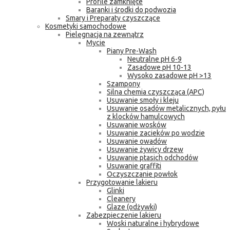
Profile zamknięte
Baranki i środki do podwozia
Smary i Preparaty czyszczące
Kosmetyki samochodowe
Pielęgnacja na zewnątrz
Mycie
Piany Pre-Wash
Neutralne pH 6-9
Zasadowe pH 10-13
Wysoko zasadowe pH >13
Szampony
Silna chemia czyszcząca (APC)
Usuwanie smoły i kleju
Usuwanie osadów metalicznych, pyłu
z klocków hamulcowych
Usuwanie wosków
Usuwanie zacieków po wodzie
Usuwanie owadów
Usuwanie żywicy drzew
Usuwanie ptasich odchodów
Usuwanie graffiti
Oczyszczanie powłok
Przygotowanie lakieru
Glinki
Cleanery
Glaze (odżywki)
Zabezpieczenie lakieru
Woski naturalne i hybrydowe