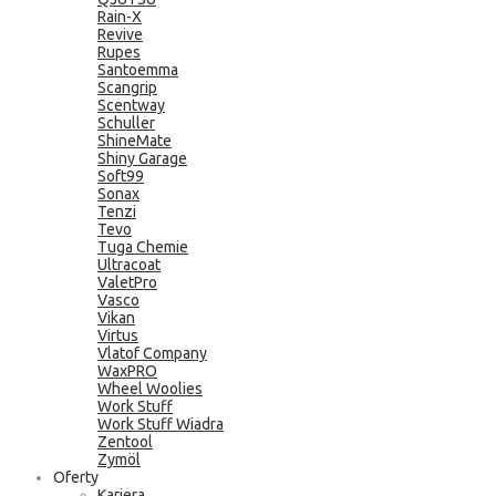
Rain-X
Revive
Rupes
Santoemma
Scangrip
Scentway
Schuller
ShineMate
Shiny Garage
Soft99
Sonax
Tenzi
Tevo
Tuga Chemie
Ultracoat
ValetPro
Vasco
Vikan
Virtus
Vlatof Company
WaxPRO
Wheel Woolies
Work Stuff
Work Stuff Wiadra
Zentool
Zymöl
Oferty
Kariera