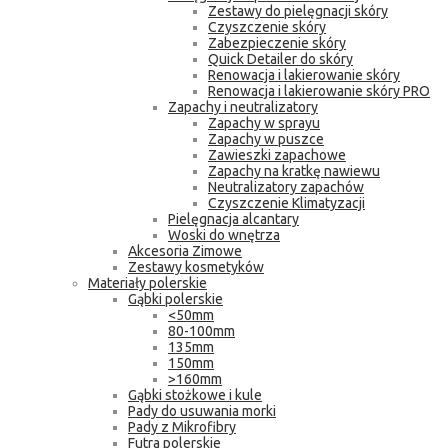
Zestawy do pielęgnacji skóry
Czyszczenie skóry
Zabezpieczenie skóry
Quick Detailer do skóry
Renowacja i lakierowanie skóry
Renowacja i lakierowanie skóry PRO
Zapachy i neutralizatory
Zapachy w sprayu
Zapachy w puszce
Zawieszki zapachowe
Zapachy na kratkę nawiewu
Neutralizatory zapachów
Czyszczenie Klimatyzacji
Pielęgnacja alcantary
Woski do wnętrza
Akcesoria Zimowe
Zestawy kosmetyków
Materiały polerskie
Gąbki polerskie
<50mm
80-100mm
135mm
150mm
>160mm
Gąbki stożkowe i kule
Pady do usuwania morki
Pady z Mikrofibry
Futra polerskie