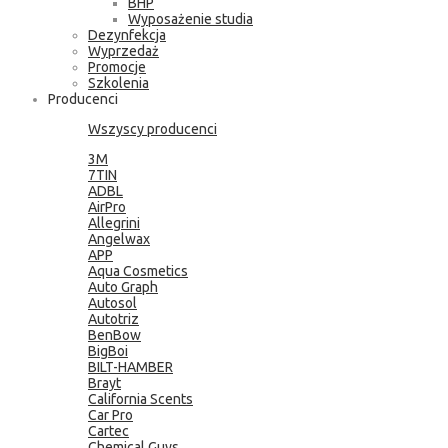
BHP
Wyposażenie studia
Dezynfekcja
Wyprzedaż
Promocje
Szkolenia
Producenci
Wszyscy producenci
3M
7TIN
ADBL
AirPro
Allegrini
Angelwax
APP
Aqua Cosmetics
Auto Graph
Autosol
Autotriz
BenBow
BigBoi
BILT-HAMBER
Brayt
California Scents
Car Pro
Cartec
Chemical Guys