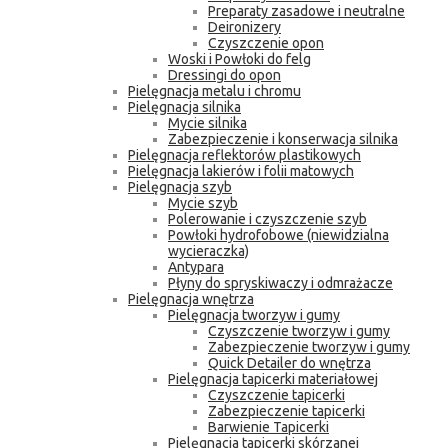
Preparaty zasadowe i neutralne
Deironizery
Czyszczenie opon
Woski i Powłoki do felg
Dressingi do opon
Pielęgnacja metalu i chromu
Pielęgnacja silnika
Mycie silnika
Zabezpieczenie i konserwacja silnika
Pielęgnacja reflektorów plastikowych
Pielęgnacja lakierów i folii matowych
Pielęgnacja szyb
Mycie szyb
Polerowanie i czyszczenie szyb
Powłoki hydrofobowe (niewidzialna
wycieraczka)
Antypara
Płyny do spryskiwaczy i odmrażacze
Pielęgnacja wnętrza
Pielęgnacja tworzyw i gumy
Czyszczenie tworzyw i gumy
Zabezpieczenie tworzyw i gumy
Quick Detailer do wnętrza
Pielęgnacja tapicerki materiałowej
Czyszczenie tapicerki
Zabezpieczenie tapicerki
Barwienie Tapicerki
Pielęgnacja tapicerki skórzanej