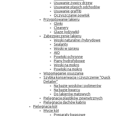
Usuwanie żywicy drzew
Usuwanie ptasich odchodów
Usuwanie graffiti
Oczyszczanie powłok
Przygotowanie lakieru
Glinki
Cleanery
Glaze (odżywki)
Zabezpieczenie lakieru
Woski naturalne i hybrydowe
Sealanty
Woski w sprayu
AIO
Powłoki ochronne
Piany hydrofobowe
Woski na mokro
Powłoki na mokro
Wspomaganie osuszania
Szybka konserwacja i czyszczenie "Quick
Detailer"
Na bazie wosków i polimerów
Na bazie kwarcu
Do lakierów matowych
Pielęgnacja plastików zewnętrznych
Pielęgnacja dachów kabrio
Pielęgnacja kół
Mycie kół
Preparaty kwasowe