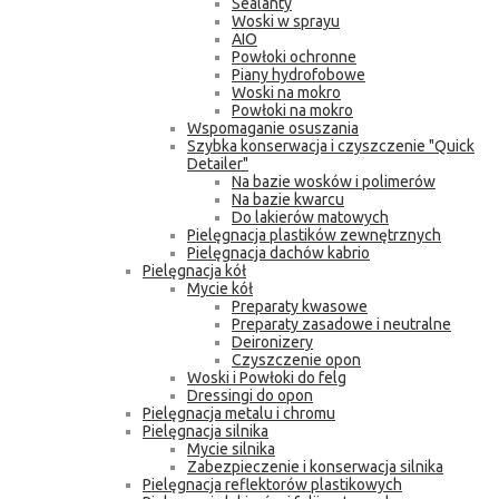
Sealanty
Woski w sprayu
AIO
Powłoki ochronne
Piany hydrofobowe
Woski na mokro
Powłoki na mokro
Wspomaganie osuszania
Szybka konserwacja i czyszczenie "Quick
Detailer"
Na bazie wosków i polimerów
Na bazie kwarcu
Do lakierów matowych
Pielęgnacja plastików zewnętrznych
Pielęgnacja dachów kabrio
Pielęgnacja kół
Mycie kół
Preparaty kwasowe
Preparaty zasadowe i neutralne
Deironizery
Czyszczenie opon
Woski i Powłoki do felg
Dressingi do opon
Pielęgnacja metalu i chromu
Pielęgnacja silnika
Mycie silnika
Zabezpieczenie i konserwacja silnika
Pielęgnacja reflektorów plastikowych