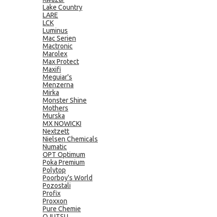
Lake Country
LARE
LCK
Luminus
Mac Serien
Mactronic
Marolex
Max Protect
Maxifi
Meguiar's
Menzerna
Mirka
Monster Shine
Mothers
Murska
MX NOWICKI
Nextzett
Nielsen Chemicals
Numatic
OPT Optimum
Poka Premium
Polytop
Poorboy's World
Pozostali
Profix
Proxxon
Pure Chemie
QJUTSU