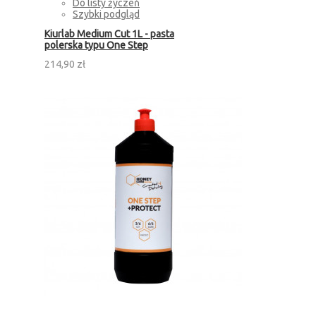
Do listy życzeń
Szybki podgląd
Kiurlab Medium Cut 1L - pasta
polerska typu One Step
214,90 zł