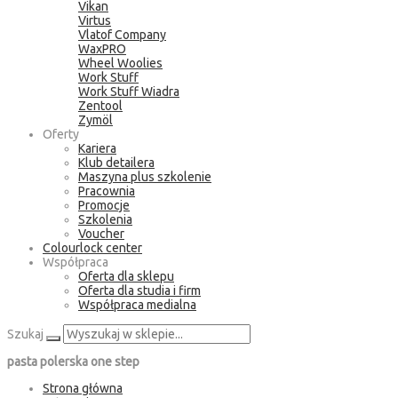
Vikan
Virtus
Vlatof Company
WaxPRO
Wheel Woolies
Work Stuff
Work Stuff Wiadra
Zentool
Zymöl
Oferty
Kariera
Klub detailera
Maszyna plus szkolenie
Pracownia
Promocje
Szkolenia
Voucher
Colourlock center
Współpraca
Oferta dla sklepu
Oferta dla studia i firm
Współpraca medialna
Szukaj
pasta polerska one step
Strona główna