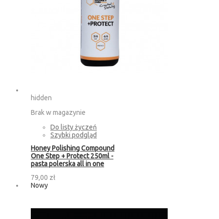
hidden
Brak w magazynie
Do listy życzeń
Szybki podgląd
Honey Polishing Compound
One Step + Protect 250ml -
pasta polerska all in one
79,00 zł
Nowy