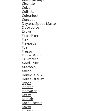
Cleantle
Colad
Collinite
Colourlock
Concept
Daytona Speed Master
Dodo Juice
Evoxa
Finish Kare
Flex
Flexipads
Foen
Fresso
Funky Witch
FX Protect
Good Stuff
Gtechniq
Gyeon
HoneyCOMB
House Of Wax
Hyper
Innotec
Innovacar
Kecav
KiurLab
Koch-Chemie
Kovax
Kwazar