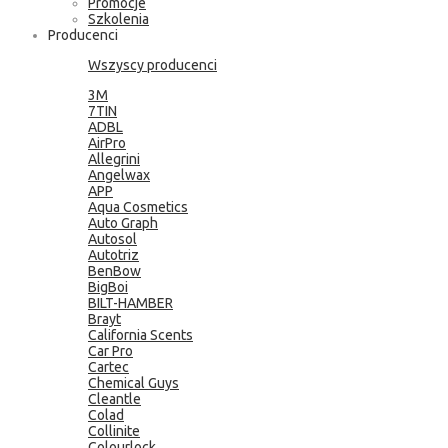
Promocje
Szkolenia
Producenci
Wszyscy producenci
3M
7TIN
ADBL
AirPro
Allegrini
Angelwax
APP
Aqua Cosmetics
Auto Graph
Autosol
Autotriz
BenBow
BigBoi
BILT-HAMBER
Brayt
California Scents
Car Pro
Cartec
Chemical Guys
Cleantle
Colad
Collinite
Colourlock