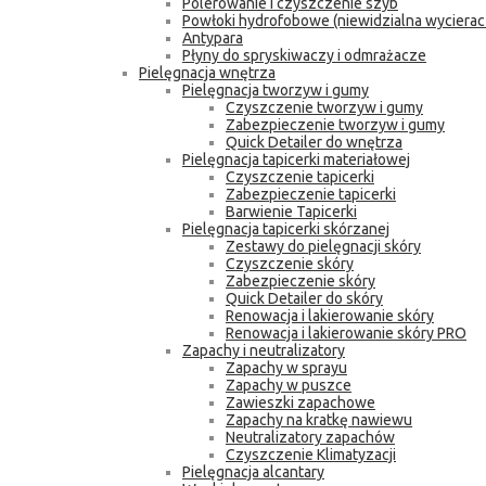
Polerowanie i czyszczenie szyb
Powłoki hydrofobowe (niewidzialna wycierac
Antypara
Płyny do spryskiwaczy i odmrażacze
Pielęgnacja wnętrza
Pielęgnacja tworzyw i gumy
Czyszczenie tworzyw i gumy
Zabezpieczenie tworzyw i gumy
Quick Detailer do wnętrza
Pielęgnacja tapicerki materiałowej
Czyszczenie tapicerki
Zabezpieczenie tapicerki
Barwienie Tapicerki
Pielęgnacja tapicerki skórzanej
Zestawy do pielęgnacji skóry
Czyszczenie skóry
Zabezpieczenie skóry
Quick Detailer do skóry
Renowacja i lakierowanie skóry
Renowacja i lakierowanie skóry PRO
Zapachy i neutralizatory
Zapachy w sprayu
Zapachy w puszce
Zawieszki zapachowe
Zapachy na kratkę nawiewu
Neutralizatory zapachów
Czyszczenie Klimatyzacji
Pielęgnacja alcantary