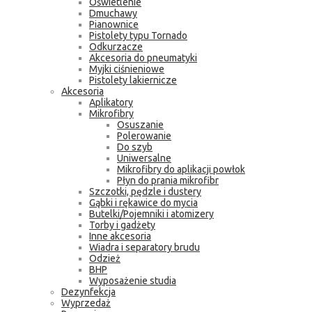
Oświetlenie
Dmuchawy
Pianownice
Pistolety typu Tornado
Odkurzacze
Akcesoria do pneumatyki
Myjki ciśnieniowe
Pistolety lakiernicze
Akcesoria
Aplikatory
Mikrofibry
Osuszanie
Polerowanie
Do szyb
Uniwersalne
Mikrofibry do aplikacji powłok
Płyn do prania mikrofibr
Szczotki, pędzle i dustery
Gąbki i rękawice do mycia
Butelki/Pojemniki i atomizery
Torby i gadżety
Inne akcesoria
Wiadra i separatory brudu
Odzież
BHP
Wyposażenie studia
Dezynfekcja
Wyprzedaż