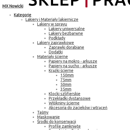
MX Nowicki
Kategorie
Lakiery i Materiały lakiernicze
Lakiery w sprayu
Lakiery uniwersalne
Lakiery bezbarwne
Podkłady
Lakiery zaprawkowe
Zaprawki dorabiane
Dodatki
Materiały ścierne
Papiery na mokro - arkusze
Papiery na sucho - arkusze
Krążki ścierne
150mm
75mm
50mm
35mm
Klocki szlifierskie
Przekładki dystansowe
Włókniny ścierne
Akcesoria do zacieków i wtrąceń
Taśmy
Maskowanie
Środki do konserwacji
Profile zamknięte