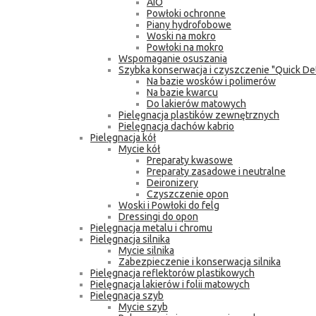
AIO
Powłoki ochronne
Piany hydrofobowe
Woski na mokro
Powłoki na mokro
Wspomaganie osuszania
Szybka konserwacja i czyszczenie "Quick Det
Na bazie wosków i polimerów
Na bazie kwarcu
Do lakierów matowych
Pielęgnacja plastików zewnętrznych
Pielęgnacja dachów kabrio
Pielęgnacja kół
Mycie kół
Preparaty kwasowe
Preparaty zasadowe i neutralne
Deironizery
Czyszczenie opon
Woski i Powłoki do felg
Dressingi do opon
Pielęgnacja metalu i chromu
Pielęgnacja silnika
Mycie silnika
Zabezpieczenie i konserwacja silnika
Pielęgnacja reflektorów plastikowych
Pielęgnacja lakierów i folii matowych
Pielęgnacja szyb
Mycie szyb