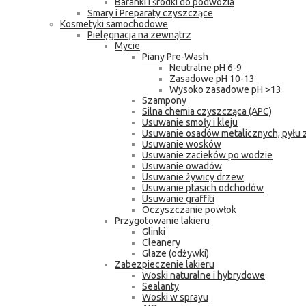
Baranki i środki do podwozia
Smary i Preparaty czyszczące
Kosmetyki samochodowe
Pielęgnacja na zewnątrz
Mycie
Piany Pre-Wash
Neutralne pH 6-9
Zasadowe pH 10-13
Wysoko zasadowe pH >13
Szampony
Silna chemia czyszcząca (APC)
Usuwanie smoły i kleju
Usuwanie osadów metalicznych, pyłu
Usuwanie wosków
Usuwanie zacieków po wodzie
Usuwanie owadów
Usuwanie żywicy drzew
Usuwanie ptasich odchodów
Usuwanie graffiti
Oczyszczanie powłok
Przygotowanie lakieru
Glinki
Cleanery
Glaze (odżywki)
Zabezpieczenie lakieru
Woski naturalne i hybrydowe
Sealanty
Woski w sprayu