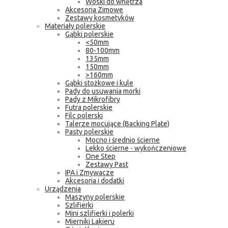
Woski do wnętrza
Akcesoria Zimowe
Zestawy kosmetyków
Materiały polerskie
Gąbki polerskie
<50mm
80-100mm
135mm
150mm
>160mm
Gąbki stożkowe i kule
Pady do usuwania morki
Pady z Mikrofibry
Futra polerskie
Filc polerski
Talerze mocujące (Backing Plate)
Pasty polerskie
Mocno i średnio ścierne
Lekko ścierne - wykończeniowe
One Step
Zestawy Past
IPA i Zmywacze
Akcesoria i dodatki
Urządzenia
Maszyny polerskie
Szlifierki
Mini szlifierki i polerki
Mierniki Lakieru