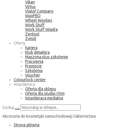
Vikan
Virtus
Vlatof Company
WaxPRO
Wheel Woolies
Work Stuff
Work Stuff Wiadra
Zentool
Zymöl
Oferty
Kariera
Klub detailera
Maszyna plus szkolenie
Pracownia
Promocje
Szkolenia
Voucher
Colourlock center
Współpraca
Oferta dla sklepu
Oferta dla studia i firm
Współpraca medialna
Szukaj
Akcesoria do kosmetyki samochodowej i lakiernictwa
Strona główna