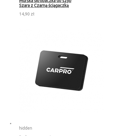
Murska skrobaczka do szyb
Szara z Czarną ściągaczką
14,90 zł
hidden