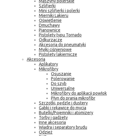
Maszyny polerskie
Szlifierki
Mini szlifierki i polerki
Mierniki Lakieru
Oświetlenie
Dmuchawy
Pianownice
Pistolety typu Tornado
Odkurzacze
Akcesoria do pneumatyki
Myjki ciśnieniowe
Pistolety lakiernicze
Akcesoria
Aplikatory
Mikrofibry
Osuszanie
Polerowanie
Do szyb
Uniwersalne
Mikrofibry do aplikacji powłok
Płyn do prania mikrofibr
Szczotki, pędzle i dustery
Gąbki i rękawice do mycia
Butelki/Pojemniki i atomizery
Torby i gadżety
Inne akcesoria
Wiadra i separatory brudu
Odzież