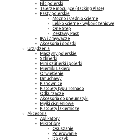
Filc polerski
Talerze mocujące (Backing Plate)
Pasty polerskie
Mocno i średnio ścierne
Lekko ścierne - wykończeniowe
One Step
Zestawy Past
IPA i Zmywacze
Akcesoria i dodatki
Urządzenia
Maszyny polerskie
Szlifierki
Mini szlifierki i polerki
Mierniki Lakieru
Oświetlenie
Dmuchawy
Pianownice
Pistolety typu Tornado
Odkurzacze
Akcesoria do pneumatyki
Myjki ciśnieniowe
Pistolety lakiernicze
Akcesoria
Aplikatory
Mikrofibry
Osuszanie
Polerowanie
Do szyb