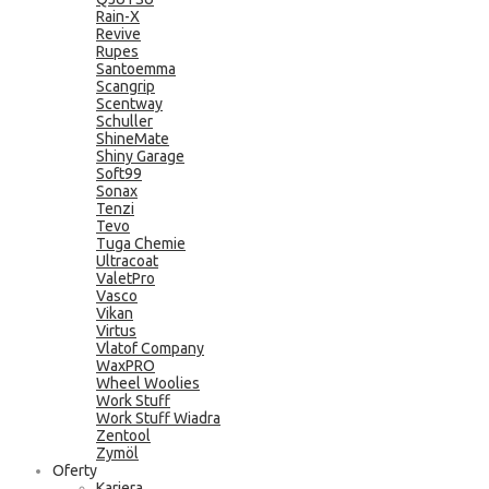
Rain-X
Revive
Rupes
Santoemma
Scangrip
Scentway
Schuller
ShineMate
Shiny Garage
Soft99
Sonax
Tenzi
Tevo
Tuga Chemie
Ultracoat
ValetPro
Vasco
Vikan
Virtus
Vlatof Company
WaxPRO
Wheel Woolies
Work Stuff
Work Stuff Wiadra
Zentool
Zymöl
Oferty
Kariera