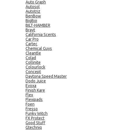
Auto Graph
Autosol
Autotriz
BenBow
BigBoi
BILT-HAMBER
Brayt
California Scents
Car Pro
Cartec
Chemical Guys
Cleantle
Colad
Collinite
Colourlock
Concept
Daytona Speed Master
Dodo Juice
Evoxa
Finish Kare
Flex
Flexipads
Foen
Fresso
Funky Witch
FX Protect
Good Stuff
Gtechniq