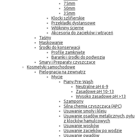
75mm
50mm
35mm
Klocki szlifierskie
Przekładki dystansowe
Włókniny ścierne
Akcesoria do zacieków i wtrąceń
Taśmy
Maskowanie
Środki do konserwacji
Profile zamknięte
Baranki i środki do podwozia
Smary i Preparaty czyszczące
Kosmetyki samochodowe
Pielęgnacja na zewnątrz
Mycie
Piany Pre-Wash
Neutralne pH 6-9
Zasadowe pH 10-13
Wysoko zasadowe pH >13
Szampony
Silna chemia czyszcząca (APC)
Usuwanie smoły i kleju
Usuwanie osadów metalicznych, pyłu
z klocków hamulcowych
Usuwanie wosków
Usuwanie zacieków po wodzie
Usuwanie owadów