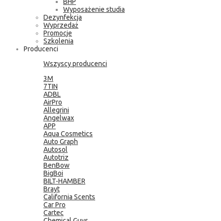
BHP
Wyposażenie studia
Dezynfekcja
Wyprzedaż
Promocje
Szkolenia
Producenci
Wszyscy producenci
3M
7TIN
ADBL
AirPro
Allegrini
Angelwax
APP
Aqua Cosmetics
Auto Graph
Autosol
Autotriz
BenBow
BigBoi
BILT-HAMBER
Brayt
California Scents
Car Pro
Cartec
Chemical Guys