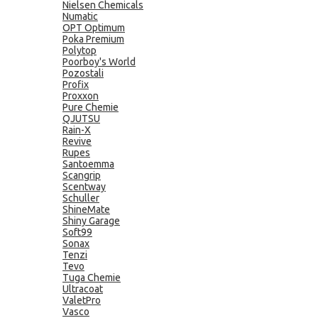
Nielsen Chemicals
Numatic
OPT Optimum
Poka Premium
Polytop
Poorboy's World
Pozostali
Profix
Proxxon
Pure Chemie
QJUTSU
Rain-X
Revive
Rupes
Santoemma
Scangrip
Scentway
Schuller
ShineMate
Shiny Garage
Soft99
Sonax
Tenzi
Tevo
Tuga Chemie
Ultracoat
ValetPro
Vasco