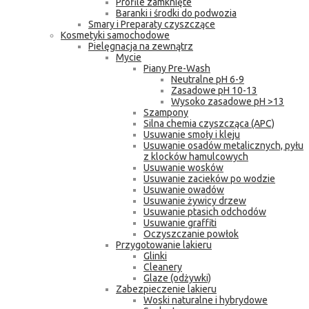
Profile zamknięte
Baranki i środki do podwozia
Smary i Preparaty czyszczące
Kosmetyki samochodowe
Pielęgnacja na zewnątrz
Mycie
Piany Pre-Wash
Neutralne pH 6-9
Zasadowe pH 10-13
Wysoko zasadowe pH >13
Szampony
Silna chemia czyszcząca (APC)
Usuwanie smoły i kleju
Usuwanie osadów metalicznych, pyłu
z klocków hamulcowych
Usuwanie wosków
Usuwanie zacieków po wodzie
Usuwanie owadów
Usuwanie żywicy drzew
Usuwanie ptasich odchodów
Usuwanie graffiti
Oczyszczanie powłok
Przygotowanie lakieru
Glinki
Cleanery
Glaze (odżywki)
Zabezpieczenie lakieru
Woski naturalne i hybrydowe