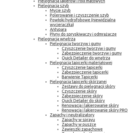
Pielęgnacja lakierów i folii matowych
Pielęgnacja szyb
Mycie szyb
Polerowanie i czyszczenie szyb
Powłoki hydrofobowe (niewidzialna
wycieraczka)
Antypara
Płyny do spryskiwaczy i odmrażacze
Pielęgnacja wnętrza
Pielęgnacja tworzyw i gumy
Czyszczenie tworzyw i gumy
Zabezpieczenie tworzyw i gumy
Quick Detailer do wnętrza
Pielęgnacja tapicerki materiałowej
Czyszczenie tapicerki
Zabezpieczenie tapicerki
Barwienie Tapicerki
Pielęgnacja tapicerki skórzanej
Zestawy do pielęgnacji skóry
Czyszczenie skóry
Zabezpieczenie skóry
Quick Detailer do skóry
Renowacja i lakierowanie skóry
Renowacja i lakierowanie skóry PRO
Zapachy i neutralizatory
Zapachy w sprayu
Zapachy w puszce
Zawieszki zapachowe