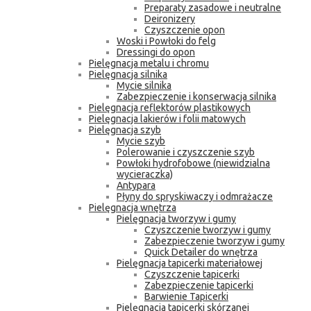
Preparaty zasadowe i neutralne
Deironizery
Czyszczenie opon
Woski i Powłoki do felg
Dressingi do opon
Pielęgnacja metalu i chromu
Pielęgnacja silnika
Mycie silnika
Zabezpieczenie i konserwacja silnika
Pielęgnacja reflektorów plastikowych
Pielęgnacja lakierów i folii matowych
Pielęgnacja szyb
Mycie szyb
Polerowanie i czyszczenie szyb
Powłoki hydrofobowe (niewidzialna
wycieraczka)
Antypara
Płyny do spryskiwaczy i odmrażacze
Pielęgnacja wnętrza
Pielęgnacja tworzyw i gumy
Czyszczenie tworzyw i gumy
Zabezpieczenie tworzyw i gumy
Quick Detailer do wnętrza
Pielęgnacja tapicerki materiałowej
Czyszczenie tapicerki
Zabezpieczenie tapicerki
Barwienie Tapicerki
Pielęgnacja tapicerki skórzanej