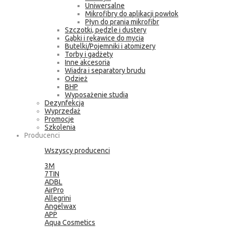
Uniwersalne
Mikrofibry do aplikacji powłok
Płyn do prania mikrofibr
Szczotki, pędzle i dustery
Gąbki i rękawice do mycia
Butelki/Pojemniki i atomizery
Torby i gadżety
Inne akcesoria
Wiadra i separatory brudu
Odzież
BHP
Wyposażenie studia
Dezynfekcja
Wyprzedaż
Promocje
Szkolenia
Producenci
Wszyscy producenci
3M
7TIN
ADBL
AirPro
Allegrini
Angelwax
APP
Aqua Cosmetics