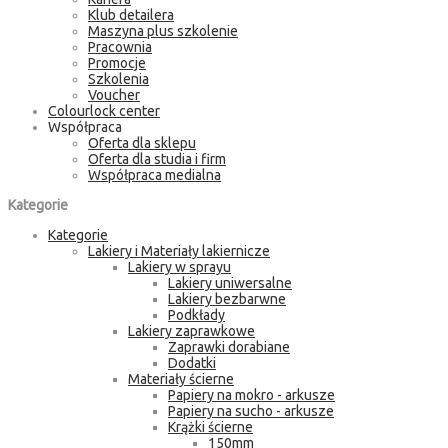
Klub detailera
Maszyna plus szkolenie
Pracownia
Promocje
Szkolenia
Voucher
Colourlock center
Współpraca
Oferta dla sklepu
Oferta dla studia i firm
Współpraca medialna
Kategorie
Kategorie
Lakiery i Materiały lakiernicze
Lakiery w sprayu
Lakiery uniwersalne
Lakiery bezbarwne
Podkłady
Lakiery zaprawkowe
Zaprawki dorabiane
Dodatki
Materiały ścierne
Papiery na mokro - arkusze
Papiery na sucho - arkusze
Krążki ścierne
150mm