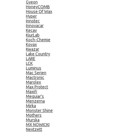
Gyeon
HoneyCOMB
House Of Wax
Hyper
Innotec
Innovacar
Kecav
KiurLab
Koch-Chemie
Kovax
Kwazar
Lake Country
LARE
LCK
Luminus
Mac Serien
Mactronic
Marolex
Max Protect
Maxifi
Meguiar's
Menzerna
Mirka
Monster Shine
Mothers
Murska
MX NOWICKI
Nextzett