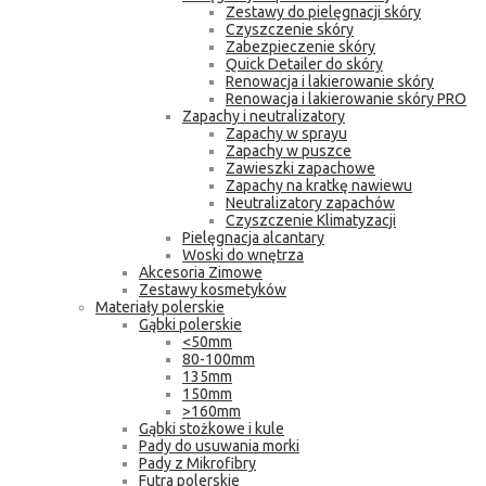
Zestawy do pielęgnacji skóry
Czyszczenie skóry
Zabezpieczenie skóry
Quick Detailer do skóry
Renowacja i lakierowanie skóry
Renowacja i lakierowanie skóry PRO
Zapachy i neutralizatory
Zapachy w sprayu
Zapachy w puszce
Zawieszki zapachowe
Zapachy na kratkę nawiewu
Neutralizatory zapachów
Czyszczenie Klimatyzacji
Pielęgnacja alcantary
Woski do wnętrza
Akcesoria Zimowe
Zestawy kosmetyków
Materiały polerskie
Gąbki polerskie
<50mm
80-100mm
135mm
150mm
>160mm
Gąbki stożkowe i kule
Pady do usuwania morki
Pady z Mikrofibry
Futra polerskie