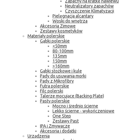
Zapachy na kratkę nawiewu
Neutralizatory zapachów
Czyszczenie Klimatyzacji
Pielęgnacja alcantary
Woski do wnętrza
Akcesoria Zimowe
Zestawy kosmetyków
Materiały polerskie
Gąbki polerskie
<50mm
80-100mm
135mm
150mm
>160mm
Gąbki stożkowe i kule
Pady do usuwania morki
Pady z Mikrofibry
Futra polerskie
Filc polerski
Talerze mocujące (Backing Plate)
Pasty polerskie
Mocno i średnio ścierne
Lekko ścierne - wykończeniowe
One Step
Zestawy Past
IPA i Zmywacze
Akcesoria i dodatki
Urządzenia