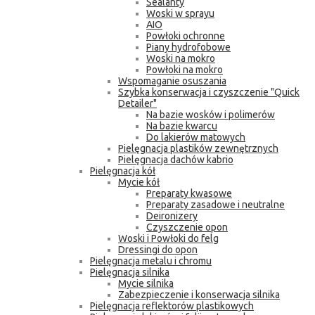
Sealanty
Woski w sprayu
AIO
Powłoki ochronne
Piany hydrofobowe
Woski na mokro
Powłoki na mokro
Wspomaganie osuszania
Szybka konserwacja i czyszczenie "Quick
Detailer"
Na bazie wosków i polimerów
Na bazie kwarcu
Do lakierów matowych
Pielęgnacja plastików zewnętrznych
Pielęgnacja dachów kabrio
Pielęgnacja kół
Mycie kół
Preparaty kwasowe
Preparaty zasadowe i neutralne
Deironizery
Czyszczenie opon
Woski i Powłoki do felg
Dressingi do opon
Pielęgnacja metalu i chromu
Pielęgnacja silnika
Mycie silnika
Zabezpieczenie i konserwacja silnika
Pielęgnacja reflektorów plastikowych