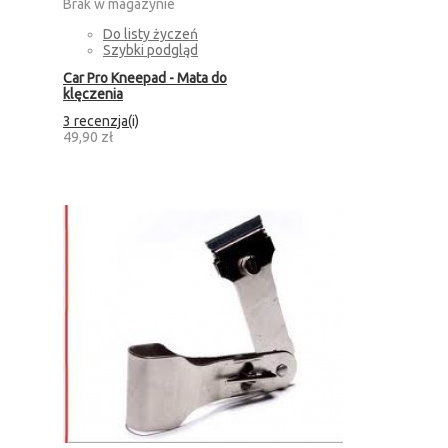
Brak w magazynie
Do listy życzeń
Szybki podgląd
Car Pro Kneepad - Mata do
klęczenia
3 recenzja(i)
49,90 zł