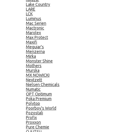
Lake Country
LARE
LCK
Luminus
Mac Serien
Mactronic
Marolex
Max Protect
Maxifi
Meguiar's
Menzerna
Mirka
Monster Shine
Mothers
Murska
MX NOWICKI
Nextzett
Nielsen Chemicals
Numatic
OPT Optimum
Poka Premium
Polytop
Poorboy's World
Pozostali
Profix
Proxxon
Pure Chemie
QJUTSU