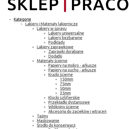
Kategorie
Lakiery i Materiały lakiernicze
Lakiery w sprayu
Lakiery uniwersalne
Lakiery bezbarwne
Podkłady
Lakiery zaprawkowe
Zaprawki dorabiane
Dodatki
Materiały ścierne
Papiery na mokro - arkusze
Papiery na sucho - arkusze
Krążki ścierne
150mm
75mm
50mm
35mm
Klocki szlifierskie
Przekładki dystansowe
Włókniny ścierne
Akcesoria do zacieków i wtrąceń
Taśmy
Maskowanie
Środki do konserwacji