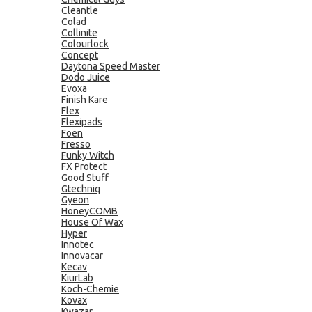
Cleantle
Colad
Collinite
Colourlock
Concept
Daytona Speed Master
Dodo Juice
Evoxa
Finish Kare
Flex
Flexipads
Foen
Fresso
Funky Witch
FX Protect
Good Stuff
Gtechniq
Gyeon
HoneyCOMB
House Of Wax
Hyper
Innotec
Innovacar
Kecav
KiurLab
Koch-Chemie
Kovax
Kwazar