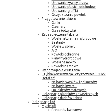
Usuwanie żywicy drzew
Usuwanie ptasich odchodów
Usuwanie graffiti
Oczyszczanie powłok
Przygotowanie lakieru
Glinki
Cleanery
Glaze (odżywki)
Zabezpieczenie lakieru
Woski naturalne i hybrydowe
Sealanty
Woski w sprayu
AIO
Powłoki ochronne
Piany hydrofobowe
Woski na mokro
Powłoki na mokro
Wspomaganie osuszania
Szybka konserwacja i czyszczenie "Quick
Detailer"
Na bazie wosków i polimerów
Na bazie kwarcu
Do lakierów matowych
Pielęgnacja plastików zewnętrznych
Pielęgnacja dachów kabrio
Pielęgnacja kół
Mycie kół
Preparaty kwasowe