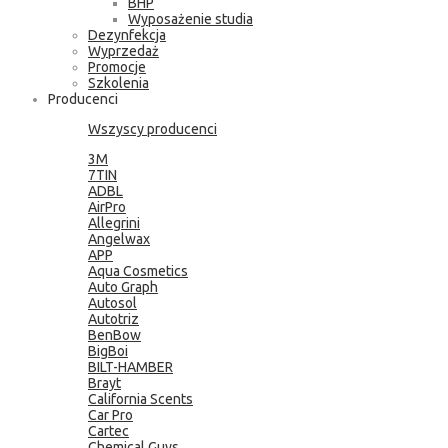
BHP
Wyposażenie studia
Dezynfekcja
Wyprzedaż
Promocje
Szkolenia
Producenci
Wszyscy producenci
3M
7TIN
ADBL
AirPro
Allegrini
Angelwax
APP
Aqua Cosmetics
Auto Graph
Autosol
Autotriz
BenBow
BigBoi
BILT-HAMBER
Brayt
California Scents
Car Pro
Cartec
Chemical Guys