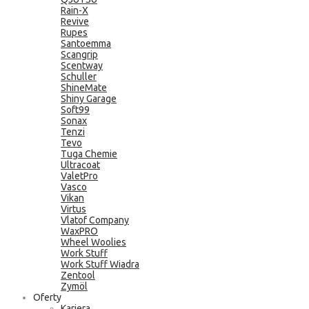
Rain-X
Revive
Rupes
Santoemma
Scangrip
Scentway
Schuller
ShineMate
Shiny Garage
Soft99
Sonax
Tenzi
Tevo
Tuga Chemie
Ultracoat
ValetPro
Vasco
Vikan
Virtus
Vlatof Company
WaxPRO
Wheel Woolies
Work Stuff
Work Stuff Wiadra
Zentool
Zymöl
Oferty
Kariera