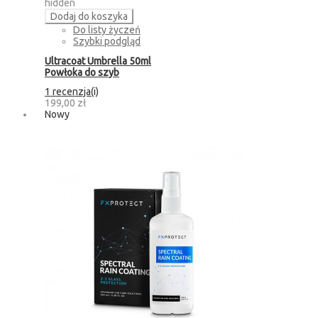
hidden
Dodaj do koszyka
Do listy życzeń
Szybki podgląd
Ultracoat Umbrella 50ml
Powłoka do szyb
1 recenzja(i)
199,00 zł
Nowy