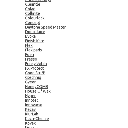
Cleantle
Colad
Collinite
Colourlock
Concept
Daytona Speed Master
Dodo Juice
Evoxa
Finish Kare
Flex
Flexipads
Foen
Fresso
Funky Witch
FX Protect
Good Stuff
Gtechniq
Gyeon
HoneyCOMB
House Of Wax
Hyper
Innotec
Innovacar
Kecav
KiurLab
Koch-Chemie
Kovax
Kwazar