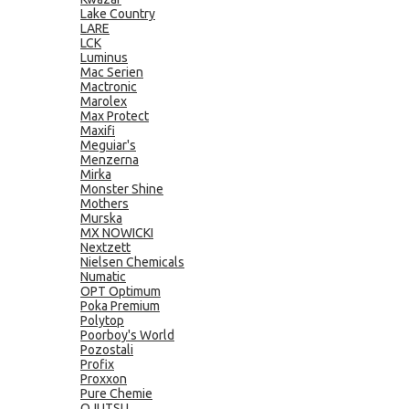
Lake Country
LARE
LCK
Luminus
Mac Serien
Mactronic
Marolex
Max Protect
Maxifi
Meguiar's
Menzerna
Mirka
Monster Shine
Mothers
Murska
MX NOWICKI
Nextzett
Nielsen Chemicals
Numatic
OPT Optimum
Poka Premium
Polytop
Poorboy's World
Pozostali
Profix
Proxxon
Pure Chemie
QJUTSU