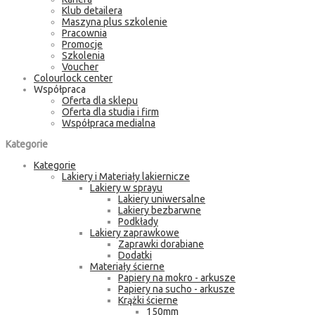
Klub detailera
Maszyna plus szkolenie
Pracownia
Promocje
Szkolenia
Voucher
Colourlock center
Współpraca
Oferta dla sklepu
Oferta dla studia i firm
Współpraca medialna
Kategorie
Kategorie
Lakiery i Materiały lakiernicze
Lakiery w sprayu
Lakiery uniwersalne
Lakiery bezbarwne
Podkłady
Lakiery zaprawkowe
Zaprawki dorabiane
Dodatki
Materiały ścierne
Papiery na mokro - arkusze
Papiery na sucho - arkusze
Krążki ścierne
150mm