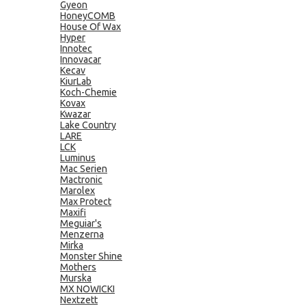
Gyeon
HoneyCOMB
House Of Wax
Hyper
Innotec
Innovacar
Kecav
KiurLab
Koch-Chemie
Kovax
Kwazar
Lake Country
LARE
LCK
Luminus
Mac Serien
Mactronic
Marolex
Max Protect
Maxifi
Meguiar's
Menzerna
Mirka
Monster Shine
Mothers
Murska
MX NOWICKI
Nextzett