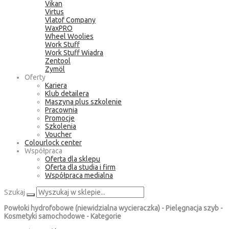
Vikan
Virtus
Vlatof Company
WaxPRO
Wheel Woolies
Work Stuff
Work Stuff Wiadra
Zentool
Zymöl
Oferty
Kariera
Klub detailera
Maszyna plus szkolenie
Pracownia
Promocje
Szkolenia
Voucher
Colourlock center
Współpraca
Oferta dla sklepu
Oferta dla studia i firm
Współpraca medialna
Szukaj
Powłoki hydrofobowe (niewidzialna wycieraczka) - Pielęgnacja szyb -
Kosmetyki samochodowe - Kategorie