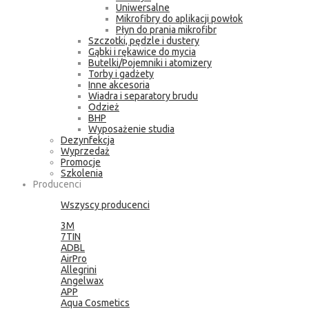
Uniwersalne
Mikrofibry do aplikacji powłok
Płyn do prania mikrofibr
Szczotki, pędzle i dustery
Gąbki i rękawice do mycia
Butelki/Pojemniki i atomizery
Torby i gadżety
Inne akcesoria
Wiadra i separatory brudu
Odzież
BHP
Wyposażenie studia
Dezynfekcja
Wyprzedaż
Promocje
Szkolenia
Producenci
Wszyscy producenci
3M
7TIN
ADBL
AirPro
Allegrini
Angelwax
APP
Aqua Cosmetics