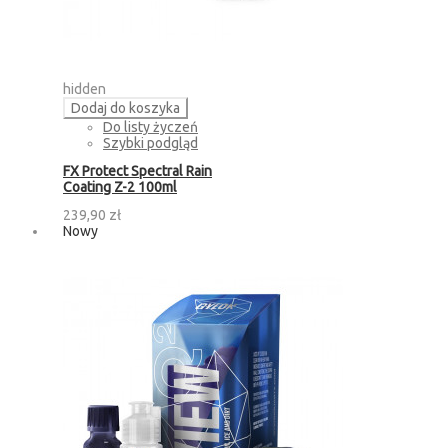
hidden
Dodaj do koszyka
Do listy życzeń
Szybki podgląd
FX Protect Spectral Rain
Coating Z-2 100ml
239,90 zł
Nowy