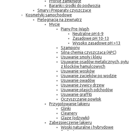
Profile zamknięte
Baranki i środki do podwozia
Smary i Preparaty czyszczące
Kosmetyki samochodowe
Pielęgnacja na zewnątrz
Mycie
Piany Pre-Wash
Neutralne pH 6-9
Zasadowe pH 10-13
Wysoko zasadowe pH >13
Szampony
Silna chemia czyszcząca (APC)
Usuwanie smoły i kleju
Usuwanie osadów metalicznych, pyłu
z klocków hamulcowych
Usuwanie wosków
Usuwanie zacieków po wodzie
Usuwanie owadów
Usuwanie żywicy drzew
Usuwanie ptasich odchodów
Usuwanie graffiti
Oczyszczanie powłok
Przygotowanie lakieru
Glinki
Cleanery
Glaze (odżywki)
Zabezpieczenie lakieru
Woski naturalne i hybrydowe