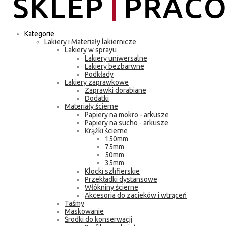
Kategorie
Lakiery i Materiały lakiernicze
Lakiery w sprayu
Lakiery uniwersalne
Lakiery bezbarwne
Podkłady
Lakiery zaprawkowe
Zaprawki dorabiane
Dodatki
Materiały ścierne
Papiery na mokro - arkusze
Papiery na sucho - arkusze
Krążki ścierne
150mm
75mm
50mm
35mm
Klocki szlifierskie
Przekładki dystansowe
Włókniny ścierne
Akcesoria do zacieków i wtrąceń
Taśmy
Maskowanie
Środki do konserwacji