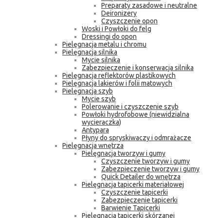
Preparaty zasadowe i neutralne
Deironizery
Czyszczenie opon
Woski i Powłoki do felg
Dressingi do opon
Pielęgnacja metalu i chromu
Pielęgnacja silnika
Mycie silnika
Zabezpieczenie i konserwacja silnika
Pielęgnacja reflektorów plastikowych
Pielęgnacja lakierów i folii matowych
Pielęgnacja szyb
Mycie szyb
Polerowanie i czyszczenie szyb
Powłoki hydrofobowe (niewidzialna
wycieraczka)
Antypara
Płyny do spryskiwaczy i odmrażacze
Pielęgnacja wnętrza
Pielęgnacja tworzyw i gumy
Czyszczenie tworzyw i gumy
Zabezpieczenie tworzyw i gumy
Quick Detailer do wnętrza
Pielęgnacja tapicerki materiałowej
Czyszczenie tapicerki
Zabezpieczenie tapicerki
Barwienie Tapicerki
Pielęgnacja tapicerki skórzanej