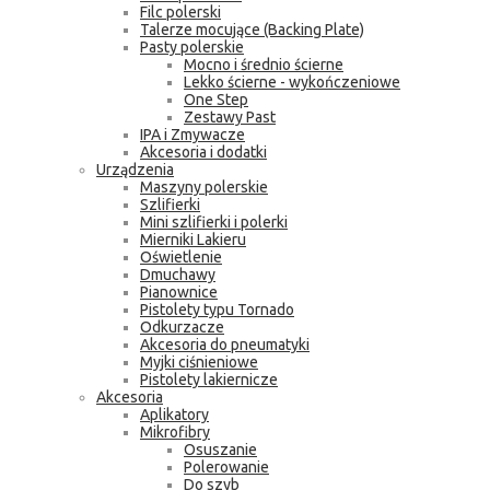
Filc polerski
Talerze mocujące (Backing Plate)
Pasty polerskie
Mocno i średnio ścierne
Lekko ścierne - wykończeniowe
One Step
Zestawy Past
IPA i Zmywacze
Akcesoria i dodatki
Urządzenia
Maszyny polerskie
Szlifierki
Mini szlifierki i polerki
Mierniki Lakieru
Oświetlenie
Dmuchawy
Pianownice
Pistolety typu Tornado
Odkurzacze
Akcesoria do pneumatyki
Myjki ciśnieniowe
Pistolety lakiernicze
Akcesoria
Aplikatory
Mikrofibry
Osuszanie
Polerowanie
Do szyb