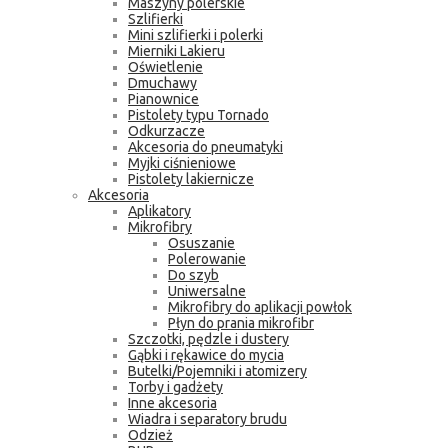
Maszyny polerskie
Szlifierki
Mini szlifierki i polerki
Mierniki Lakieru
Oświetlenie
Dmuchawy
Pianownice
Pistolety typu Tornado
Odkurzacze
Akcesoria do pneumatyki
Myjki ciśnieniowe
Pistolety lakiernicze
Akcesoria
Aplikatory
Mikrofibry
Osuszanie
Polerowanie
Do szyb
Uniwersalne
Mikrofibry do aplikacji powłok
Płyn do prania mikrofibr
Szczotki, pędzle i dustery
Gąbki i rękawice do mycia
Butelki/Pojemniki i atomizery
Torby i gadżety
Inne akcesoria
Wiadra i separatory brudu
Odzież