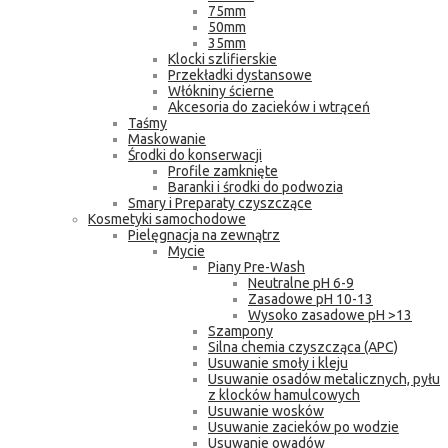
75mm
50mm
35mm
Klocki szlifierskie
Przekładki dystansowe
Włókniny ścierne
Akcesoria do zacieków i wtrąceń
Taśmy
Maskowanie
Środki do konserwacji
Profile zamknięte
Baranki i środki do podwozia
Smary i Preparaty czyszczące
Kosmetyki samochodowe
Pielęgnacja na zewnątrz
Mycie
Piany Pre-Wash
Neutralne pH 6-9
Zasadowe pH 10-13
Wysoko zasadowe pH >13
Szampony
Silna chemia czyszcząca (APC)
Usuwanie smoły i kleju
Usuwanie osadów metalicznych, pyłu
z klocków hamulcowych
Usuwanie wosków
Usuwanie zacieków po wodzie
Usuwanie owadów