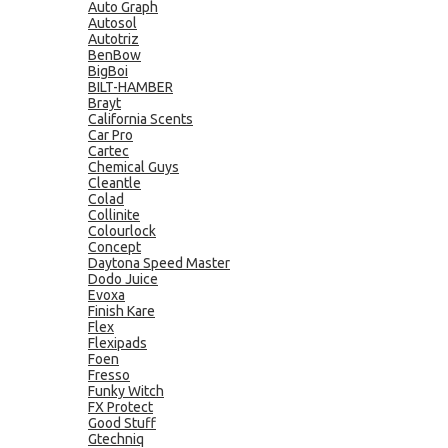
Auto Graph
Autosol
Autotriz
BenBow
BigBoi
BILT-HAMBER
Brayt
California Scents
Car Pro
Cartec
Chemical Guys
Cleantle
Colad
Collinite
Colourlock
Concept
Daytona Speed Master
Dodo Juice
Evoxa
Finish Kare
Flex
Flexipads
Foen
Fresso
Funky Witch
FX Protect
Good Stuff
Gtechniq