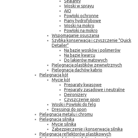
Sealanty
Woski w sprayu
AIO
Powłoki ochronne
Piany hydrofobowe
Woski na mokro
Powłoki na mokro
Wspomaganie osuszania
Szybka konserwacja i czyszczenie "Quick
Detailer"
Na bazie wosków i polimerów
Na bazie kwarcu
Do lakierów matowych
Pielęgnacja plastików zewnętrznych
Pielęgnacja dachów kabrio
Pielęgnacja kół
Mycie kół
Preparaty kwasowe
Preparaty zasadowe i neutralne
Deironizery
Czyszczenie opon
Woski i Powłoki do felg
Dressingi do opon
Pielęgnacja metalu i chromu
Pielęgnacja silnika
Mycie silnika
Zabezpieczenie i konserwacja silnika
Pielęgnacja reflektorów plastikowych