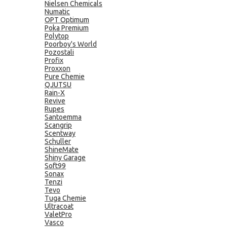
Nielsen Chemicals
Numatic
OPT Optimum
Poka Premium
Polytop
Poorboy's World
Pozostali
Profix
Proxxon
Pure Chemie
QJUTSU
Rain-X
Revive
Rupes
Santoemma
Scangrip
Scentway
Schuller
ShineMate
Shiny Garage
Soft99
Sonax
Tenzi
Tevo
Tuga Chemie
Ultracoat
ValetPro
Vasco