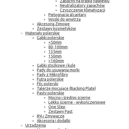
Zapachy na kratkę nawiewu
Neutralizatory zapachów
Czyszczenie Klimatyzacji
Pielęgnacja alcantary
Woski do wnętrza
Akcesoria Zimowe
Zestawy kosmetyków
Materiały polerskie
Gąbki polerskie
<50mm
80-100mm
135mm
150mm
>160mm
Gąbki stożkowe i kule
Pady do usuwania morki
Pady z Mikrofibry
Futra polerskie
Filc polerski
Talerze mocujące (Backing Plate)
Pasty polerskie
Mocno i średnio ścierne
Lekko ścierne - wykończeniowe
One Step
Zestawy Past
IPA i Zmywacze
Akcesoria i dodatki
Urządzenia