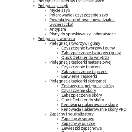
Pielęgnacja lakierów i folii matowych
Pielęgnacja szyb
Mycie szyb
Polerowanie i czyszczenie szyb
Powłoki hydrofobowe (niewidzialna
wycieraczka)
Antypara
Płyny do spryskiwaczy i odmrażacze
Pielęgnacja wnętrza
Pielęgnacja tworzyw i gumy
Czyszczenie tworzyw i gumy
Zabezpieczenie tworzyw i gumy
Quick Detailer do wnętrza
Pielęgnacja tapicerki materiałowej
Czyszczenie tapicerki
Zabezpieczenie tapicerki
Barwienie Tapicerki
Pielęgnacja tapicerki skórzanej
Zestawy do pielęgnacji skóry
Czyszczenie skóry
Zabezpieczenie skóry
Quick Detailer do skóry
Renowacja i lakierowanie skóry
Renowacja i lakierowanie skóry PRO
Zapachy i neutralizatory
Zapachy w sprayu
Zapachy w puszce
Zawieszki zapachowe