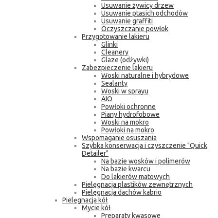
Usuwanie żywicy drzew
Usuwanie ptasich odchodów
Usuwanie graffiti
Oczyszczanie powłok
Przygotowanie lakieru
Glinki
Cleanery
Glaze (odżywki)
Zabezpieczenie lakieru
Woski naturalne i hybrydowe
Sealanty
Woski w sprayu
AIO
Powłoki ochronne
Piany hydrofobowe
Woski na mokro
Powłoki na mokro
Wspomaganie osuszania
Szybka konserwacja i czyszczenie "Quick
Detailer"
Na bazie wosków i polimerów
Na bazie kwarcu
Do lakierów matowych
Pielęgnacja plastików zewnętrznych
Pielęgnacja dachów kabrio
Pielęgnacja kół
Mycie kół
Preparaty kwasowe