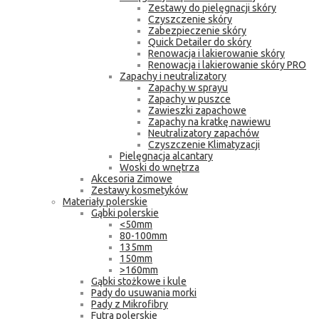
Zestawy do pielęgnacji skóry
Czyszczenie skóry
Zabezpieczenie skóry
Quick Detailer do skóry
Renowacja i lakierowanie skóry
Renowacja i lakierowanie skóry PRO
Zapachy i neutralizatory
Zapachy w sprayu
Zapachy w puszce
Zawieszki zapachowe
Zapachy na kratkę nawiewu
Neutralizatory zapachów
Czyszczenie Klimatyzacji
Pielęgnacja alcantary
Woski do wnętrza
Akcesoria Zimowe
Zestawy kosmetyków
Materiały polerskie
Gąbki polerskie
<50mm
80-100mm
135mm
150mm
>160mm
Gąbki stożkowe i kule
Pady do usuwania morki
Pady z Mikrofibry
Futra polerskie