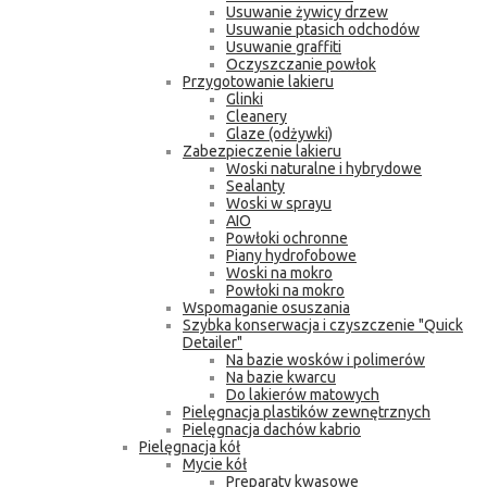
Usuwanie żywicy drzew
Usuwanie ptasich odchodów
Usuwanie graffiti
Oczyszczanie powłok
Przygotowanie lakieru
Glinki
Cleanery
Glaze (odżywki)
Zabezpieczenie lakieru
Woski naturalne i hybrydowe
Sealanty
Woski w sprayu
AIO
Powłoki ochronne
Piany hydrofobowe
Woski na mokro
Powłoki na mokro
Wspomaganie osuszania
Szybka konserwacja i czyszczenie "Quick
Detailer"
Na bazie wosków i polimerów
Na bazie kwarcu
Do lakierów matowych
Pielęgnacja plastików zewnętrznych
Pielęgnacja dachów kabrio
Pielęgnacja kół
Mycie kół
Preparaty kwasowe