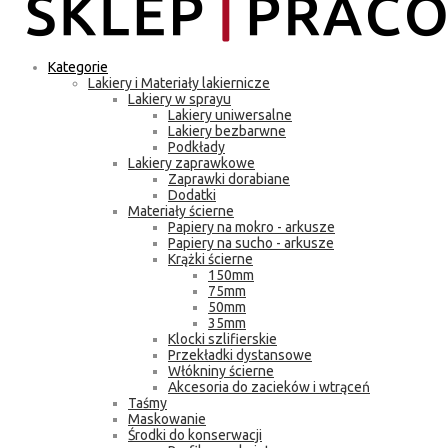
Kategorie
Lakiery i Materiały lakiernicze
Lakiery w sprayu
Lakiery uniwersalne
Lakiery bezbarwne
Podkłady
Lakiery zaprawkowe
Zaprawki dorabiane
Dodatki
Materiały ścierne
Papiery na mokro - arkusze
Papiery na sucho - arkusze
Krążki ścierne
150mm
75mm
50mm
35mm
Klocki szlifierskie
Przekładki dystansowe
Włókniny ścierne
Akcesoria do zacieków i wtrąceń
Taśmy
Maskowanie
Środki do konserwacji