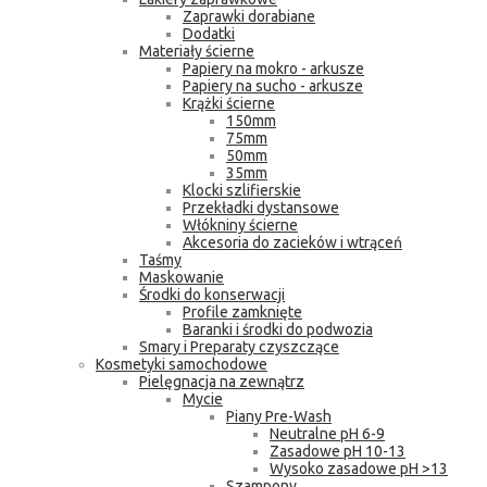
Zaprawki dorabiane
Dodatki
Materiały ścierne
Papiery na mokro - arkusze
Papiery na sucho - arkusze
Krążki ścierne
150mm
75mm
50mm
35mm
Klocki szlifierskie
Przekładki dystansowe
Włókniny ścierne
Akcesoria do zacieków i wtrąceń
Taśmy
Maskowanie
Środki do konserwacji
Profile zamknięte
Baranki i środki do podwozia
Smary i Preparaty czyszczące
Kosmetyki samochodowe
Pielęgnacja na zewnątrz
Mycie
Piany Pre-Wash
Neutralne pH 6-9
Zasadowe pH 10-13
Wysoko zasadowe pH >13
Szampony