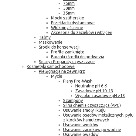
75mm
50mm
35mm
Klocki szlifierskie
Przekładki dystansowe
Włókniny ścierne
Akcesoria do zacieków i wtrąceń
Taśmy
Maskowanie
Środki do konserwacji
Profile zamknięte
Baranki i środki do podwozia
Smary i Preparaty czyszczące
Kosmetyki samochodowe
Pielęgnacja na zewnątrz
Mycie
Piany Pre-Wash
Neutralne pH 6-9
Zasadowe pH 10-13
Wysoko zasadowe pH >13
Szampony
Silna chemia czyszcząca (APC)
Usuwanie smoły i kleju
Usuwanie osadów metalicznych, pyłu
z klocków hamulcowych
Usuwanie wosków
Usuwanie zacieków po wodzie
Usuwanie owadów