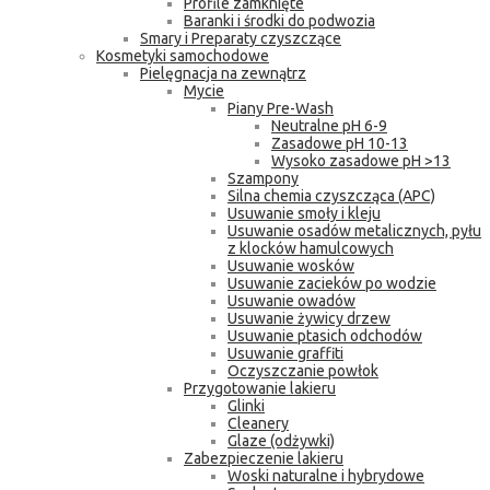
Profile zamknięte
Baranki i środki do podwozia
Smary i Preparaty czyszczące
Kosmetyki samochodowe
Pielęgnacja na zewnątrz
Mycie
Piany Pre-Wash
Neutralne pH 6-9
Zasadowe pH 10-13
Wysoko zasadowe pH >13
Szampony
Silna chemia czyszcząca (APC)
Usuwanie smoły i kleju
Usuwanie osadów metalicznych, pyłu
z klocków hamulcowych
Usuwanie wosków
Usuwanie zacieków po wodzie
Usuwanie owadów
Usuwanie żywicy drzew
Usuwanie ptasich odchodów
Usuwanie graffiti
Oczyszczanie powłok
Przygotowanie lakieru
Glinki
Cleanery
Glaze (odżywki)
Zabezpieczenie lakieru
Woski naturalne i hybrydowe