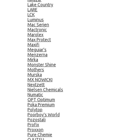
Lake Country
LARE
LCK
Luminus
Mac Serien
Mactronic
Marolex
Max Protect
Maxifi
Meguiar's
Menzerna
Mirka
Monster Shine
Mothers
Murska
MX NOWICKI
Nextzett
Nielsen Chemicals
Numatic
OPT Optimum
Poka Premium
Polytop
Poorboy's World
Pozostali
Profix
Proxxon
Pure Chemie
QJUTSU