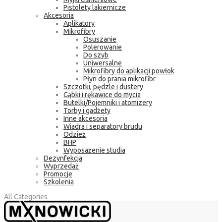
Pistolety lakiernicze
Akcesoria
Aplikatory
Mikrofibry
Osuszanie
Polerowanie
Do szyb
Uniwersalne
Mikrofibry do aplikacji powłok
Płyn do prania mikrofibr
Szczotki, pędzle i dustery
Gąbki i rękawice do mycia
Butelki/Pojemniki i atomizery
Torby i gadżety
Inne akcesoria
Wiadra i separatory brudu
Odzież
BHP
Wyposażenie studia
Dezynfekcja
Wyprzedaż
Promocje
Szkolenia
All Categories