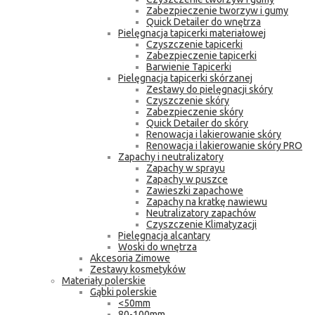
Zabezpieczenie tworzyw i gumy
Quick Detailer do wnętrza
Pielęgnacja tapicerki materiałowej
Czyszczenie tapicerki
Zabezpieczenie tapicerki
Barwienie Tapicerki
Pielęgnacja tapicerki skórzanej
Zestawy do pielęgnacji skóry
Czyszczenie skóry
Zabezpieczenie skóry
Quick Detailer do skóry
Renowacja i lakierowanie skóry
Renowacja i lakierowanie skóry PRO
Zapachy i neutralizatory
Zapachy w sprayu
Zapachy w puszce
Zawieszki zapachowe
Zapachy na kratkę nawiewu
Neutralizatory zapachów
Czyszczenie Klimatyzacji
Pielęgnacja alcantary
Woski do wnętrza
Akcesoria Zimowe
Zestawy kosmetyków
Materiały polerskie
Gąbki polerskie
<50mm
80-100mm