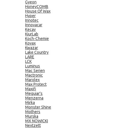
Gyeon
HoneyCOMB
House Of Wax
Hyper
Innotec
Innovacar
Kecav
KiurLab
Koch-Chemie
Kovax
Kwazar
Lake Country
LARE
LCK
Luminus
Mac Serien
Mactronic
Marolex
Max Protect
Maxifi
Meguiar's
Menzerna
Mirka
Monster Shine
Mothers
Murska
MX NOWICKI
Nextzett