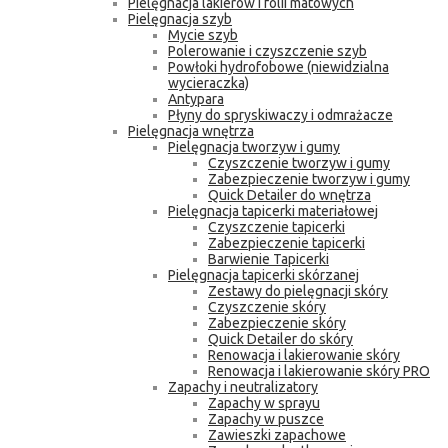
Pielęgnacja lakierów i folii matowych
Pielęgnacja szyb
Mycie szyb
Polerowanie i czyszczenie szyb
Powłoki hydrofobowe (niewidzialna
wycieraczka)
Antypara
Płyny do spryskiwaczy i odmrażacze
Pielęgnacja wnętrza
Pielęgnacja tworzyw i gumy
Czyszczenie tworzyw i gumy
Zabezpieczenie tworzyw i gumy
Quick Detailer do wnętrza
Pielęgnacja tapicerki materiałowej
Czyszczenie tapicerki
Zabezpieczenie tapicerki
Barwienie Tapicerki
Pielęgnacja tapicerki skórzanej
Zestawy do pielęgnacji skóry
Czyszczenie skóry
Zabezpieczenie skóry
Quick Detailer do skóry
Renowacja i lakierowanie skóry
Renowacja i lakierowanie skóry PRO
Zapachy i neutralizatory
Zapachy w sprayu
Zapachy w puszce
Zawieszki zapachowe