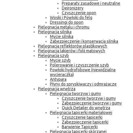
Preparaty zasadowe i neutralne
Deironizery
Czyszczenie opon
Woski i Powłoki do felg
Dressingi do opon
Pielęgnacja metalu i chromu
Pielęgnacja silnika
Mycie silnika
Zabezpieczenie i konserwacja silnika
Pielęgnacja reflektorów plastikowych
Pielęgnacja lakierów i folii matowych
Pielęgnacja szyb
Mycie szyb
Polerowanie i czyszczenie szyb
Powłoki hydrofobowe (niewidzialna
wycieraczka)
Antypara
Płyny do spryskiwaczy i odmrażacze
Pielęgnacja wnętrza
Pielęgnacja tworzyw i gumy
Czyszczenie tworzyw i gumy
Zabezpieczenie tworzyw i gumy
Quick Detailer do wnętrza
Pielęgnacja tapicerki materiałowej
Czyszczenie tapicerki
Zabezpieczenie tapicerki
Barwienie Tapicerki
Pielęgnacja tapicerki skórzanej