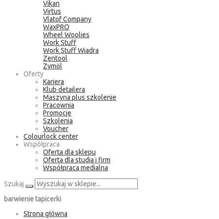
Vikan
Virtus
Vlatof Company
WaxPRO
Wheel Woolies
Work Stuff
Work Stuff Wiadra
Zentool
Zymöl
Oferty
Kariera
Klub detailera
Maszyna plus szkolenie
Pracownia
Promocje
Szkolenia
Voucher
Colourlock center
Współpraca
Oferta dla sklepu
Oferta dla studia i firm
Współpraca medialna
Szukaj
barwienie tapicerki
Strona główna