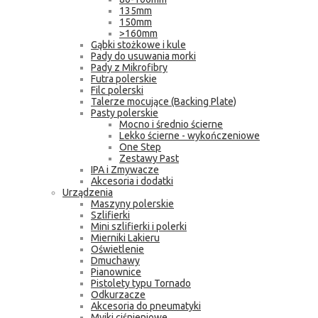
135mm
150mm
>160mm
Gąbki stożkowe i kule
Pady do usuwania morki
Pady z Mikrofibry
Futra polerskie
Filc polerski
Talerze mocujące (Backing Plate)
Pasty polerskie
Mocno i średnio ścierne
Lekko ścierne - wykończeniowe
One Step
Zestawy Past
IPA i Zmywacze
Akcesoria i dodatki
Urządzenia
Maszyny polerskie
Szlifierki
Mini szlifierki i polerki
Mierniki Lakieru
Oświetlenie
Dmuchawy
Pianownice
Pistolety typu Tornado
Odkurzacze
Akcesoria do pneumatyki
Myjki ciśnieniowe