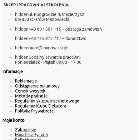
hidden
ul. Podgrodzie 4, Macierzysz
05-850 Ożarów Mazowiecki
hidden
+48 601 501 115 – obsługa zamówień
hidden
+48 735 977 717 – doradztwo
hidden
biuro@mxnowicki.pl
hidden
Godziny otwarcia pracowni:
Poniedziałek - Piątek 09:00 - 17:00
Informacje
Reklamacje
Odstąpienie od umowy
Cennik wysyłek
Metody płatności
Regulamin sklepu internetowego
Regulamin Klubu Detailera
Polityka Prywatności
Moje konto
Zaloguj się
Moja lista życzeń