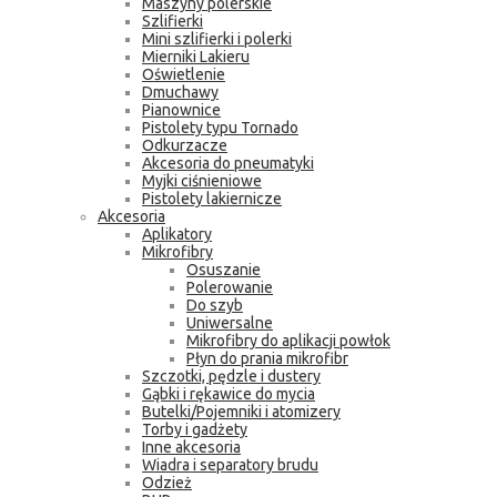
Maszyny polerskie
Szlifierki
Mini szlifierki i polerki
Mierniki Lakieru
Oświetlenie
Dmuchawy
Pianownice
Pistolety typu Tornado
Odkurzacze
Akcesoria do pneumatyki
Myjki ciśnieniowe
Pistolety lakiernicze
Akcesoria
Aplikatory
Mikrofibry
Osuszanie
Polerowanie
Do szyb
Uniwersalne
Mikrofibry do aplikacji powłok
Płyn do prania mikrofibr
Szczotki, pędzle i dustery
Gąbki i rękawice do mycia
Butelki/Pojemniki i atomizery
Torby i gadżety
Inne akcesoria
Wiadra i separatory brudu
Odzież