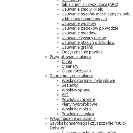
Silna chemia czyszcząca (APC)
Usuwanie smoły i kleju
Usuwanie osadów metalicznych, pyłu
z klocków hamulcowych
Usuwanie wosków
Usuwanie zacieków po wodzie
Usuwanie owadów
Usuwanie żywicy drzew
Usuwanie ptasich odchodów
Usuwanie graffiti
Oczyszczanie powłok
Przygotowanie lakieru
Glinki
Cleanery
Glaze (odżywki)
Zabezpieczenie lakieru
Woski naturalne i hybrydowe
Sealanty
Woski w sprayu
AIO
Powłoki ochronne
Piany hydrofobowe
Woski na mokro
Powłoki na mokro
Wspomaganie osuszania
Szybka konserwacja i czyszczenie "Quick
Detailer"
Na bazie wosków i polimerów