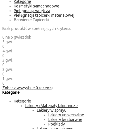
Kategorie
Kosmetyki samochodowe
Pielęgnacja wnętrza
Pielęgnacja tapicerki materiałowej
Barwienie Tapicerki
Brak produktów spełniających kryteria.
0
na 5 gwiazdek
5 gwi.
0
4 gwi.
0
3 gwi.
0
2 gwi.
0
1 gwi.
0
Zobacz wszystkie
0
recenzji
Kategorie
Kategorie
Lakiery i Materiały lakiernicze
Lakiery w sprayu
Lakiery uniwersalne
Lakiery bezbarwne
Podkłady
Lakiery zaprawkowe