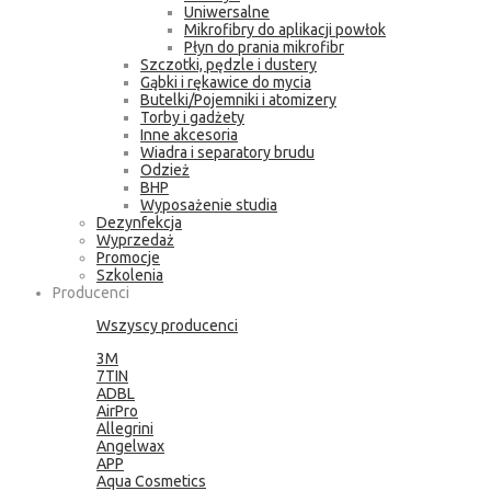
Uniwersalne
Mikrofibry do aplikacji powłok
Płyn do prania mikrofibr
Szczotki, pędzle i dustery
Gąbki i rękawice do mycia
Butelki/Pojemniki i atomizery
Torby i gadżety
Inne akcesoria
Wiadra i separatory brudu
Odzież
BHP
Wyposażenie studia
Dezynfekcja
Wyprzedaż
Promocje
Szkolenia
Producenci
Wszyscy producenci
3M
7TIN
ADBL
AirPro
Allegrini
Angelwax
APP
Aqua Cosmetics