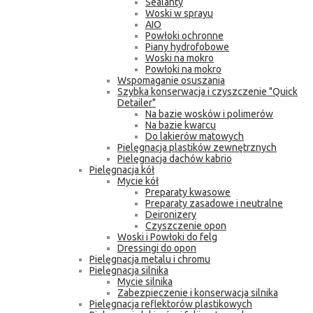
Sealanty
Woski w sprayu
AIO
Powłoki ochronne
Piany hydrofobowe
Woski na mokro
Powłoki na mokro
Wspomaganie osuszania
Szybka konserwacja i czyszczenie "Quick
Detailer"
Na bazie wosków i polimerów
Na bazie kwarcu
Do lakierów matowych
Pielęgnacja plastików zewnętrznych
Pielęgnacja dachów kabrio
Pielęgnacja kół
Mycie kół
Preparaty kwasowe
Preparaty zasadowe i neutralne
Deironizery
Czyszczenie opon
Woski i Powłoki do felg
Dressingi do opon
Pielęgnacja metalu i chromu
Pielęgnacja silnika
Mycie silnika
Zabezpieczenie i konserwacja silnika
Pielęgnacja reflektorów plastikowych