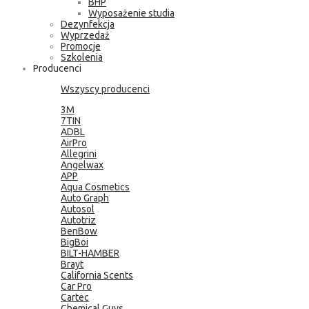
BHP
Wyposażenie studia
Dezynfekcja
Wyprzedaż
Promocje
Szkolenia
Producenci
Wszyscy producenci
3M
7TIN
ADBL
AirPro
Allegrini
Angelwax
APP
Aqua Cosmetics
Auto Graph
Autosol
Autotriz
BenBow
BigBoi
BILT-HAMBER
Brayt
California Scents
Car Pro
Cartec
Chemical Guys