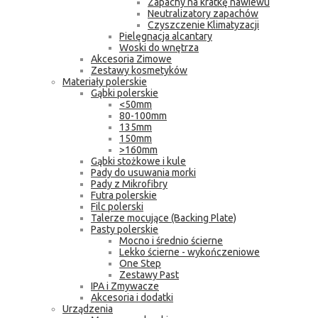
Zapachy na kratkę nawiewu
Neutralizatory zapachów
Czyszczenie Klimatyzacji
Pielęgnacja alcantary
Woski do wnętrza
Akcesoria Zimowe
Zestawy kosmetyków
Materiały polerskie
Gąbki polerskie
<50mm
80-100mm
135mm
150mm
>160mm
Gąbki stożkowe i kule
Pady do usuwania morki
Pady z Mikrofibry
Futra polerskie
Filc polerski
Talerze mocujące (Backing Plate)
Pasty polerskie
Mocno i średnio ścierne
Lekko ścierne - wykończeniowe
One Step
Zestawy Past
IPA i Zmywacze
Akcesoria i dodatki
Urządzenia