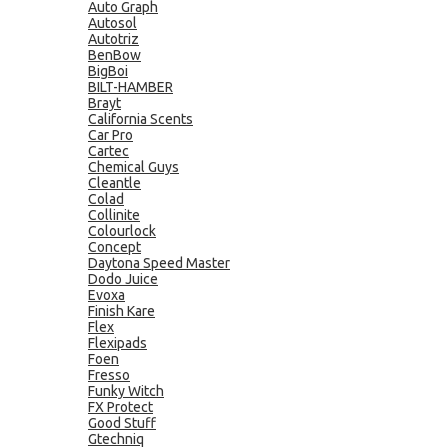
Auto Graph
Autosol
Autotriz
BenBow
BigBoi
BILT-HAMBER
Brayt
California Scents
Car Pro
Cartec
Chemical Guys
Cleantle
Colad
Collinite
Colourlock
Concept
Daytona Speed Master
Dodo Juice
Evoxa
Finish Kare
Flex
Flexipads
Foen
Fresso
Funky Witch
FX Protect
Good Stuff
Gtechniq