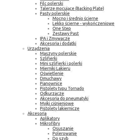
Filc polerski
Talerze mocujące (Backing Plate)
Pasty polerskie
Mocno i średnio ścierne
Lekko ścierne - wykończeniowe
One Step
Zestawy Past
IPA i Zmywacze
Akcesoria i dodatki
Urządzenia
Maszyny polerskie
Szlifierki
Mini szlifierki i polerki
Mierniki Lakieru
Oświetlenie
Dmuchawy
Pianownice
Pistolety typu Tornado
Odkurzacze
Akcesoria do pneumatyki
Myjki ciśnieniowe
Pistolety lakiernicze
Akcesoria
Aplikatory
Mikrofibry
Osuszanie
Polerowanie
Do szyb