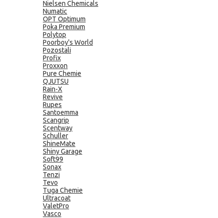
Nielsen Chemicals
Numatic
OPT Optimum
Poka Premium
Polytop
Poorboy's World
Pozostali
Profix
Proxxon
Pure Chemie
QJUTSU
Rain-X
Revive
Rupes
Santoemma
Scangrip
Scentway
Schuller
ShineMate
Shiny Garage
Soft99
Sonax
Tenzi
Tevo
Tuga Chemie
Ultracoat
ValetPro
Vasco