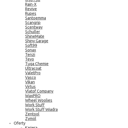
Rain-X
Revive
Rupes
Santoemma
Scangrip
Scentway
Schuller
ShineMate
Shiny Garage
Soft99
Sonax
Tenzi
Tevo
Tuga Chemie
Ultracoat
ValetPro
Vasco
Vikan
Virtus
Vlatof Company
WaxPRO
Wheel Woolies
Work Stuff
Work Stuff Wiadra
Zentool
Zymöl
Oferty
Kariera