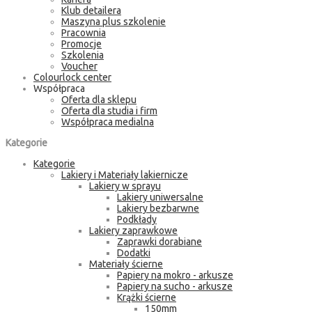
Klub detailera
Maszyna plus szkolenie
Pracownia
Promocje
Szkolenia
Voucher
Colourlock center
Współpraca
Oferta dla sklepu
Oferta dla studia i firm
Współpraca medialna
Kategorie
Kategorie
Lakiery i Materiały lakiernicze
Lakiery w sprayu
Lakiery uniwersalne
Lakiery bezbarwne
Podkłady
Lakiery zaprawkowe
Zaprawki dorabiane
Dodatki
Materiały ścierne
Papiery na mokro - arkusze
Papiery na sucho - arkusze
Krążki ścierne
150mm