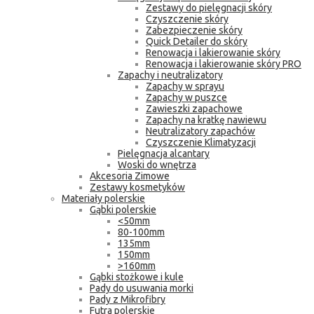
Zestawy do pielęgnacji skóry
Czyszczenie skóry
Zabezpieczenie skóry
Quick Detailer do skóry
Renowacja i lakierowanie skóry
Renowacja i lakierowanie skóry PRO
Zapachy i neutralizatory
Zapachy w sprayu
Zapachy w puszce
Zawieszki zapachowe
Zapachy na kratkę nawiewu
Neutralizatory zapachów
Czyszczenie Klimatyzacji
Pielęgnacja alcantary
Woski do wnętrza
Akcesoria Zimowe
Zestawy kosmetyków
Materiały polerskie
Gąbki polerskie
<50mm
80-100mm
135mm
150mm
>160mm
Gąbki stożkowe i kule
Pady do usuwania morki
Pady z Mikrofibry
Futra polerskie