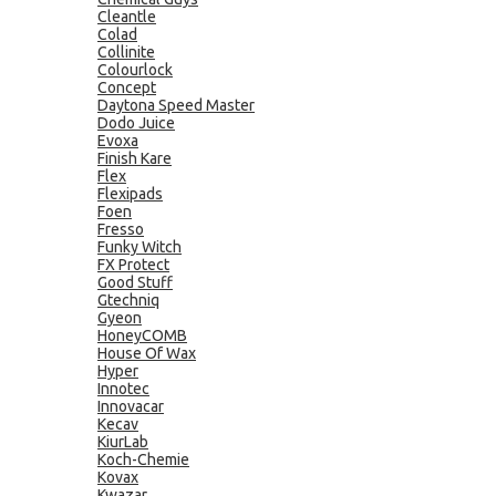
Cleantle
Colad
Collinite
Colourlock
Concept
Daytona Speed Master
Dodo Juice
Evoxa
Finish Kare
Flex
Flexipads
Foen
Fresso
Funky Witch
FX Protect
Good Stuff
Gtechniq
Gyeon
HoneyCOMB
House Of Wax
Hyper
Innotec
Innovacar
Kecav
KiurLab
Koch-Chemie
Kovax
Kwazar