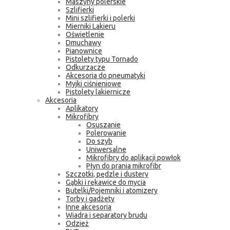
Maszyny polerskie
Szlifierki
Mini szlifierki i polerki
Mierniki Lakieru
Oświetlenie
Dmuchawy
Pianownice
Pistolety typu Tornado
Odkurzacze
Akcesoria do pneumatyki
Myjki ciśnieniowe
Pistolety lakiernicze
Akcesoria
Aplikatory
Mikrofibry
Osuszanie
Polerowanie
Do szyb
Uniwersalne
Mikrofibry do aplikacji powłok
Płyn do prania mikrofibr
Szczotki, pędzle i dustery
Gąbki i rękawice do mycia
Butelki/Pojemniki i atomizery
Torby i gadżety
Inne akcesoria
Wiadra i separatory brudu
Odzież