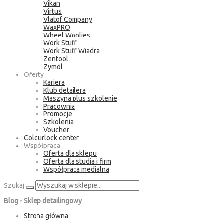
Vikan
Virtus
Vlatof Company
WaxPRO
Wheel Woolies
Work Stuff
Work Stuff Wiadra
Zentool
Zymöl
Oferty
Kariera
Klub detailera
Maszyna plus szkolenie
Pracownia
Promocje
Szkolenia
Voucher
Colourlock center
Współpraca
Oferta dla sklepu
Oferta dla studia i firm
Współpraca medialna
Szukaj
Blog - Sklep detailingowy
Strona główna