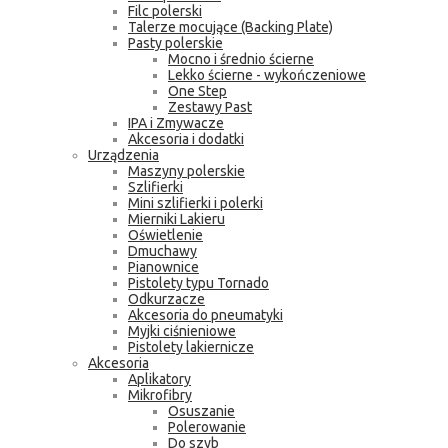
Filc polerski
Talerze mocujące (Backing Plate)
Pasty polerskie
Mocno i średnio ścierne
Lekko ścierne - wykończeniowe
One Step
Zestawy Past
IPA i Zmywacze
Akcesoria i dodatki
Urządzenia
Maszyny polerskie
Szlifierki
Mini szlifierki i polerki
Mierniki Lakieru
Oświetlenie
Dmuchawy
Pianownice
Pistolety typu Tornado
Odkurzacze
Akcesoria do pneumatyki
Myjki ciśnieniowe
Pistolety lakiernicze
Akcesoria
Aplikatory
Mikrofibry
Osuszanie
Polerowanie
Do szyb