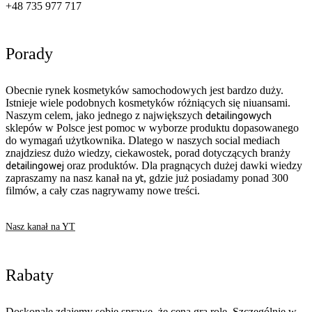
+48 735 977 717
Porady
Obecnie rynek kosmetyków samochodowych jest bardzo duży.
Istnieje wiele podobnych kosmetyków różniących się niuansami.
Naszym celem, jako jednego z największych
detailingowych
sklepów w Polsce jest pomoc w wyborze produktu dopasowanego
do wymagań użytkownika. Dlatego w naszych social mediach
znajdziesz dużo wiedzy, ciekawostek, porad dotyczących branży
oraz produktów. Dla pragnących dużej dawki wiedzy
detailingowej
zapraszamy na nasz kanał na
, gdzie już posiadamy ponad 300
yt
filmów, a cały czas nagrywamy nowe treści.
Nasz kanał na YT
Rabaty
Doskonale zdajemy sobie sprawę, że cena gra rolę. Szczególnie w