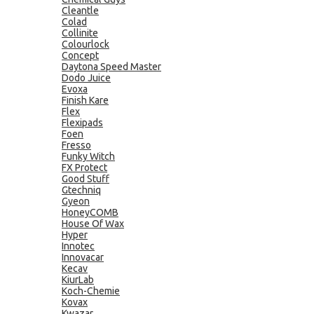
Cleantle
Colad
Collinite
Colourlock
Concept
Daytona Speed Master
Dodo Juice
Evoxa
Finish Kare
Flex
Flexipads
Foen
Fresso
Funky Witch
FX Protect
Good Stuff
Gtechniq
Gyeon
HoneyCOMB
House Of Wax
Hyper
Innotec
Innovacar
Kecav
KiurLab
Koch-Chemie
Kovax
Kwazar