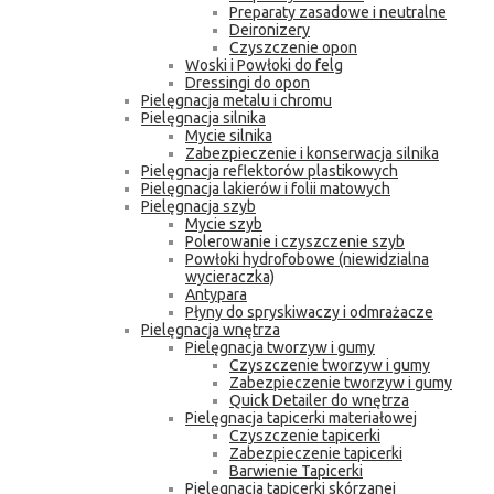
Preparaty zasadowe i neutralne
Deironizery
Czyszczenie opon
Woski i Powłoki do felg
Dressingi do opon
Pielęgnacja metalu i chromu
Pielęgnacja silnika
Mycie silnika
Zabezpieczenie i konserwacja silnika
Pielęgnacja reflektorów plastikowych
Pielęgnacja lakierów i folii matowych
Pielęgnacja szyb
Mycie szyb
Polerowanie i czyszczenie szyb
Powłoki hydrofobowe (niewidzialna
wycieraczka)
Antypara
Płyny do spryskiwaczy i odmrażacze
Pielęgnacja wnętrza
Pielęgnacja tworzyw i gumy
Czyszczenie tworzyw i gumy
Zabezpieczenie tworzyw i gumy
Quick Detailer do wnętrza
Pielęgnacja tapicerki materiałowej
Czyszczenie tapicerki
Zabezpieczenie tapicerki
Barwienie Tapicerki
Pielęgnacja tapicerki skórzanej