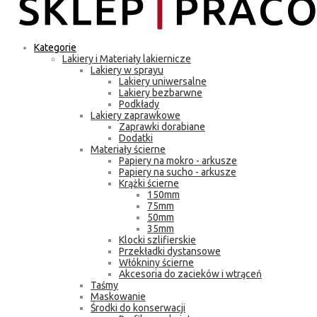
Kategorie
Lakiery i Materiały lakiernicze
Lakiery w sprayu
Lakiery uniwersalne
Lakiery bezbarwne
Podkłady
Lakiery zaprawkowe
Zaprawki dorabiane
Dodatki
Materiały ścierne
Papiery na mokro - arkusze
Papiery na sucho - arkusze
Krążki ścierne
150mm
75mm
50mm
35mm
Klocki szlifierskie
Przekładki dystansowe
Włókniny ścierne
Akcesoria do zacieków i wtrąceń
Taśmy
Maskowanie
Środki do konserwacji