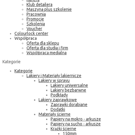
Klub detailera
Maszyna plus szkolenie
Pracownia
Promocje
Szkolenia
Voucher
Colourlock center
Współpraca
Oferta dla sklepu
Oferta dla studia i firm
Współpraca medialna
Kategorie
Kategorie
Lakiery i Materiały lakiernicze
Lakiery w sprayu
Lakiery uniwersalne
Lakiery bezbarwne
Podkłady
Lakiery zaprawkowe
Zaprawki dorabiane
Dodatki
Materiały ścierne
Papiery na mokro - arkusze
Papiery na sucho - arkusze
Krążki ścierne
150mm