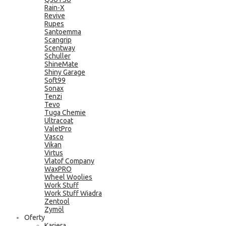
Rain-X
Revive
Rupes
Santoemma
Scangrip
Scentway
Schuller
ShineMate
Shiny Garage
Soft99
Sonax
Tenzi
Tevo
Tuga Chemie
Ultracoat
ValetPro
Vasco
Vikan
Virtus
Vlatof Company
WaxPRO
Wheel Woolies
Work Stuff
Work Stuff Wiadra
Zentool
Zymöl
Oferty
Kariera