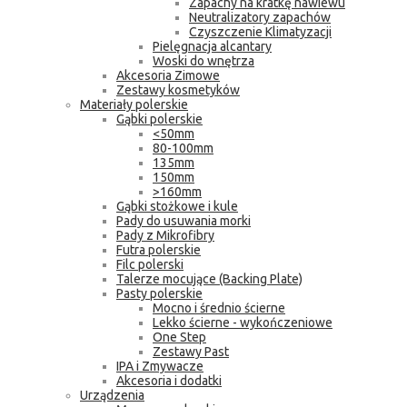
Zapachy na kratkę nawiewu
Neutralizatory zapachów
Czyszczenie Klimatyzacji
Pielęgnacja alcantary
Woski do wnętrza
Akcesoria Zimowe
Zestawy kosmetyków
Materiały polerskie
Gąbki polerskie
<50mm
80-100mm
135mm
150mm
>160mm
Gąbki stożkowe i kule
Pady do usuwania morki
Pady z Mikrofibry
Futra polerskie
Filc polerski
Talerze mocujące (Backing Plate)
Pasty polerskie
Mocno i średnio ścierne
Lekko ścierne - wykończeniowe
One Step
Zestawy Past
IPA i Zmywacze
Akcesoria i dodatki
Urządzenia