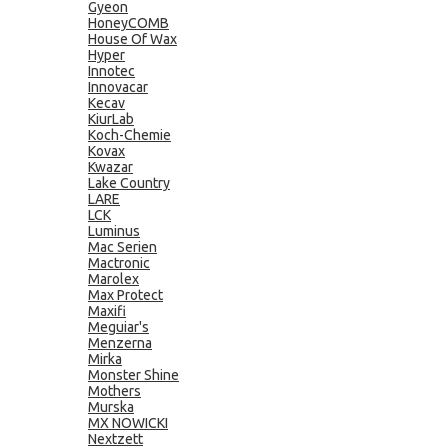
Gyeon
HoneyCOMB
House Of Wax
Hyper
Innotec
Innovacar
Kecav
KiurLab
Koch-Chemie
Kovax
Kwazar
Lake Country
LARE
LCK
Luminus
Mac Serien
Mactronic
Marolex
Max Protect
Maxifi
Meguiar's
Menzerna
Mirka
Monster Shine
Mothers
Murska
MX NOWICKI
Nextzett