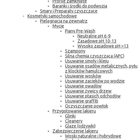
Profile zamknięte
Baranki i środki do podwozia
Smary i Preparaty czyszczące
Kosmetyki samochodowe
Pielęgnacja na zewnątrz
Mycie
Piany Pre-Wash
Neutralne pH 6-9
Zasadowe pH 10-13
Wysoko zasadowe pH >13
Szampony
Silna chemia czyszcząca (APC)
Usuwanie smoły i kleju
Usuwanie osadów metalicznych, pyłu
z klocków hamulcowych
Usuwanie wosków
Usuwanie zacieków po wodzie
Usuwanie owadów
Usuwanie żywicy drzew
Usuwanie ptasich odchodów
Usuwanie graffiti
Oczyszczanie powłok
Przygotowanie lakieru
Glinki
Cleanery
Glaze (odżywki)
Zabezpieczenie lakieru
Woski naturalne i hybrydowe