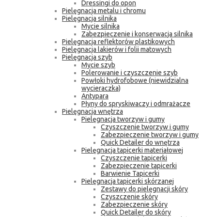
Dressingi do opon
Pielęgnacja metalu i chromu
Pielęgnacja silnika
Mycie silnika
Zabezpieczenie i konserwacja silnika
Pielęgnacja reflektorów plastikowych
Pielęgnacja lakierów i folii matowych
Pielęgnacja szyb
Mycie szyb
Polerowanie i czyszczenie szyb
Powłoki hydrofobowe (niewidzialna
wycieraczka)
Antypara
Płyny do spryskiwaczy i odmrażacze
Pielęgnacja wnętrza
Pielęgnacja tworzyw i gumy
Czyszczenie tworzyw i gumy
Zabezpieczenie tworzyw i gumy
Quick Detailer do wnętrza
Pielęgnacja tapicerki materiałowej
Czyszczenie tapicerki
Zabezpieczenie tapicerki
Barwienie Tapicerki
Pielęgnacja tapicerki skórzanej
Zestawy do pielęgnacji skóry
Czyszczenie skóry
Zabezpieczenie skóry
Quick Detailer do skóry