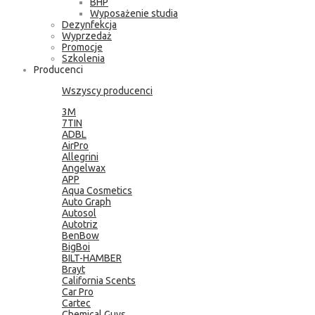
BHP
Wyposażenie studia
Dezynfekcja
Wyprzedaż
Promocje
Szkolenia
Producenci
Wszyscy producenci
3M
7TIN
ADBL
AirPro
Allegrini
Angelwax
APP
Aqua Cosmetics
Auto Graph
Autosol
Autotriz
BenBow
BigBoi
BILT-HAMBER
Brayt
California Scents
Car Pro
Cartec
Chemical Guys