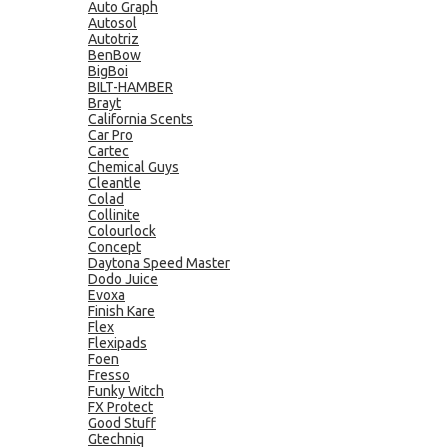
Auto Graph
Autosol
Autotriz
BenBow
BigBoi
BILT-HAMBER
Brayt
California Scents
Car Pro
Cartec
Chemical Guys
Cleantle
Colad
Collinite
Colourlock
Concept
Daytona Speed Master
Dodo Juice
Evoxa
Finish Kare
Flex
Flexipads
Foen
Fresso
Funky Witch
FX Protect
Good Stuff
Gtechniq