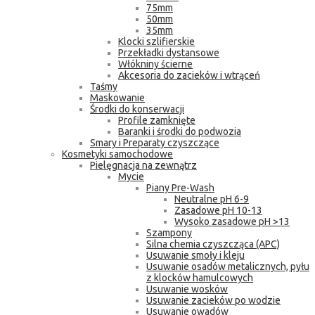
75mm
50mm
35mm
Klocki szlifierskie
Przekładki dystansowe
Włókniny ścierne
Akcesoria do zacieków i wtrąceń
Taśmy
Maskowanie
Środki do konserwacji
Profile zamknięte
Baranki i środki do podwozia
Smary i Preparaty czyszczące
Kosmetyki samochodowe
Pielęgnacja na zewnątrz
Mycie
Piany Pre-Wash
Neutralne pH 6-9
Zasadowe pH 10-13
Wysoko zasadowe pH >13
Szampony
Silna chemia czyszcząca (APC)
Usuwanie smoły i kleju
Usuwanie osadów metalicznych, pyłu
z klocków hamulcowych
Usuwanie wosków
Usuwanie zacieków po wodzie
Usuwanie owadów