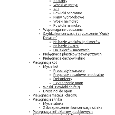
Sealanty
Woski w sprayu
AIO
Powłoki ochronne
Piany hydrofobowe
Woski na mokro
Powłoki na mokro
Wspomaganie osuszania
Szybka konserwacja i czyszczenie "Quick
Detailer"
Na bazie wosków i polimerów
Na bazie kwarcu
Do lakierów matowych
Pielęgnacja plastików zewnętrznych
Pielęgnacja dachów kabrio
Pielęgnacja kół
Mycie kół
Preparaty kwasowe
Preparaty zasadowe i neutralne
Deironizery
Czyszczenie opon
Woski i Powłoki do felg
Dressingi do opon
Pielęgnacja metalu i chromu
Pielęgnacja silnika
Mycie silnika
Zabezpieczenie i konserwacja silnika
Pielęgnacja reflektorów plastikowych