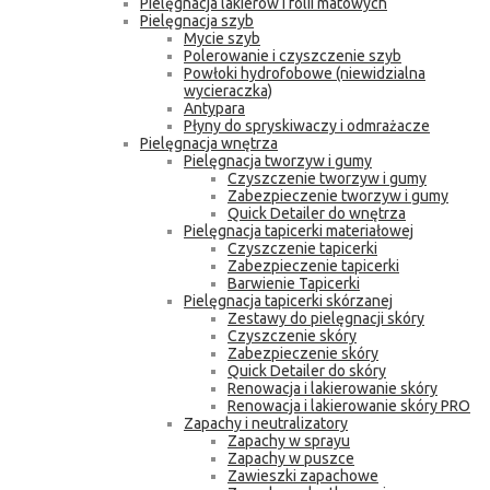
Pielęgnacja lakierów i folii matowych
Pielęgnacja szyb
Mycie szyb
Polerowanie i czyszczenie szyb
Powłoki hydrofobowe (niewidzialna
wycieraczka)
Antypara
Płyny do spryskiwaczy i odmrażacze
Pielęgnacja wnętrza
Pielęgnacja tworzyw i gumy
Czyszczenie tworzyw i gumy
Zabezpieczenie tworzyw i gumy
Quick Detailer do wnętrza
Pielęgnacja tapicerki materiałowej
Czyszczenie tapicerki
Zabezpieczenie tapicerki
Barwienie Tapicerki
Pielęgnacja tapicerki skórzanej
Zestawy do pielęgnacji skóry
Czyszczenie skóry
Zabezpieczenie skóry
Quick Detailer do skóry
Renowacja i lakierowanie skóry
Renowacja i lakierowanie skóry PRO
Zapachy i neutralizatory
Zapachy w sprayu
Zapachy w puszce
Zawieszki zapachowe