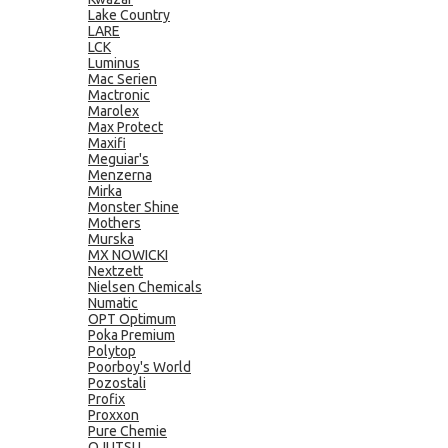
Lake Country
LARE
LCK
Luminus
Mac Serien
Mactronic
Marolex
Max Protect
Maxifi
Meguiar's
Menzerna
Mirka
Monster Shine
Mothers
Murska
MX NOWICKI
Nextzett
Nielsen Chemicals
Numatic
OPT Optimum
Poka Premium
Polytop
Poorboy's World
Pozostali
Profix
Proxxon
Pure Chemie
QJUTSU