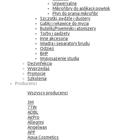
Uniwersalne
Mikrofibry do aplikacji powłok
Płyn do prania mikrofibr
Szczotki, pędzle i dustery
Gąbki i rękawice do mycia
Butelki/Pojemniki i atomizery
Torby i gadżety
Inne akcesoria
Wiadra i separatory brudu
Odzież
BHP
Wyposażenie studia
Dezynfekcja
Wyprzedaż
Promocje
Szkolenia
Producenci
Wszyscy producenci
3M
7TIN
ADBL
AirPro
Allegrini
Angelwax
APP
Aqua Cosmetics