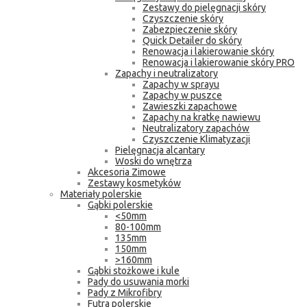
Zestawy do pielęgnacji skóry
Czyszczenie skóry
Zabezpieczenie skóry
Quick Detailer do skóry
Renowacja i lakierowanie skóry
Renowacja i lakierowanie skóry PRO
Zapachy i neutralizatory
Zapachy w sprayu
Zapachy w puszce
Zawieszki zapachowe
Zapachy na kratkę nawiewu
Neutralizatory zapachów
Czyszczenie Klimatyzacji
Pielęgnacja alcantary
Woski do wnętrza
Akcesoria Zimowe
Zestawy kosmetyków
Materiały polerskie
Gąbki polerskie
<50mm
80-100mm
135mm
150mm
>160mm
Gąbki stożkowe i kule
Pady do usuwania morki
Pady z Mikrofibry
Futra polerskie