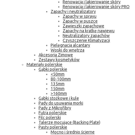
Renowacja i lakierowanie skóry
Renowacja i lakierowanie skóry PRO
Zapachy i neutralizatory
Zapachy w sprayu
Zapachy w puszce
Zawieszki zapachowe
Zapachy na kratkę nawiewu
Neutralizatory zapachów
Czyszczenie Klimatyzacji
Pielęgnacja alcantary
Woski do wnętrza
Akcesoria Zimowe
Zestawy kosmetyków
Materiały polerskie
Gąbki polerskie
<50mm
80-100mm
135mm
150mm
>160mm
Gąbki stożkowe i kule
Pady do usuwania morki
Pady z Mikrofibry
Futra polerskie
Filc polerski
Talerze mocujące (Backing Plate)
Pasty polerskie
Mocno i średnio ścierne