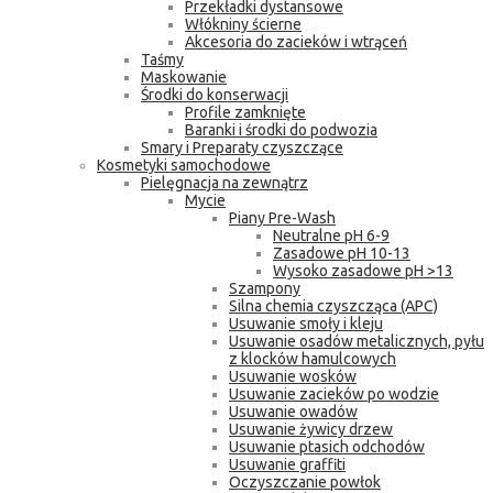
Przekładki dystansowe
Włókniny ścierne
Akcesoria do zacieków i wtrąceń
Taśmy
Maskowanie
Środki do konserwacji
Profile zamknięte
Baranki i środki do podwozia
Smary i Preparaty czyszczące
Kosmetyki samochodowe
Pielęgnacja na zewnątrz
Mycie
Piany Pre-Wash
Neutralne pH 6-9
Zasadowe pH 10-13
Wysoko zasadowe pH >13
Szampony
Silna chemia czyszcząca (APC)
Usuwanie smoły i kleju
Usuwanie osadów metalicznych, pyłu
z klocków hamulcowych
Usuwanie wosków
Usuwanie zacieków po wodzie
Usuwanie owadów
Usuwanie żywicy drzew
Usuwanie ptasich odchodów
Usuwanie graffiti
Oczyszczanie powłok