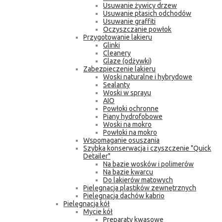
Usuwanie żywicy drzew
Usuwanie ptasich odchodów
Usuwanie graffiti
Oczyszczanie powłok
Przygotowanie lakieru
Glinki
Cleanery
Glaze (odżywki)
Zabezpieczenie lakieru
Woski naturalne i hybrydowe
Sealanty
Woski w sprayu
AIO
Powłoki ochronne
Piany hydrofobowe
Woski na mokro
Powłoki na mokro
Wspomaganie osuszania
Szybka konserwacja i czyszczenie "Quick
Detailer"
Na bazie wosków i polimerów
Na bazie kwarcu
Do lakierów matowych
Pielęgnacja plastików zewnętrznych
Pielęgnacja dachów kabrio
Pielęgnacja kół
Mycie kół
Preparaty kwasowe