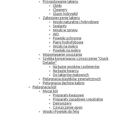
Przygotowanie lakieru
Glinki
Cleanery
Glaze (odżywki)
Zabezpieczenie lakieru
Woski naturalne i hybrydowe
Sealanty
Woski w sprayu
AIO
Powłoki ochronne
Piany hydrofobowe
Woski na mokro
Powłoki na mokro
Wspomaganie osuszania
Szybka konserwacja i czyszczenie "Quick
Detailer"
Na bazie wosków i polimerów
Na bazie kwarcu
Do lakierów matowych
Pielęgnacja plastików zewnętrznych
Pielęgnacja dachów kabrio
Pielęgnacja kół
Mycie kół
Preparaty kwasowe
Preparaty zasadowe i neutralne
Deironizery
Czyszczenie opon
Woski i Powłoki do felg