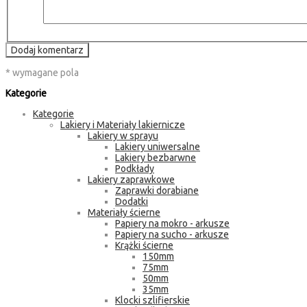
Dodaj komentarz
* wymagane pola
Kategorie
Kategorie
Lakiery i Materiały lakiernicze
Lakiery w sprayu
Lakiery uniwersalne
Lakiery bezbarwne
Podkłady
Lakiery zaprawkowe
Zaprawki dorabiane
Dodatki
Materiały ścierne
Papiery na mokro - arkusze
Papiery na sucho - arkusze
Krążki ścierne
150mm
75mm
50mm
35mm
Klocki szlifierskie