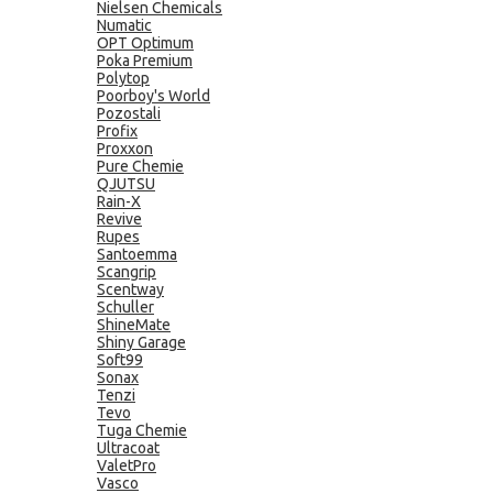
Nielsen Chemicals
Numatic
OPT Optimum
Poka Premium
Polytop
Poorboy's World
Pozostali
Profix
Proxxon
Pure Chemie
QJUTSU
Rain-X
Revive
Rupes
Santoemma
Scangrip
Scentway
Schuller
ShineMate
Shiny Garage
Soft99
Sonax
Tenzi
Tevo
Tuga Chemie
Ultracoat
ValetPro
Vasco