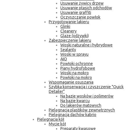
Usuwanie żywicy drzew
Usuwanie ptasich odchodów
Usuwanie graffiti
Oczyszczanie powłok
Przygotowanie lakieru
Glinki
Cleanery
Glaze (odżywki)
Zabezpieczenie lakieru
Woski naturalne i hybrydowe
Sealanty
Woski w sprayu
AIO
Powłoki ochronne
Piany hydrofobowe
Woski na mokro
Powłoki na mokro
Wspomaganie osuszania
Szybka konserwacja i czyszczenie "Quick
Detailer"
Na bazie wosków i polimerów
Na bazie kwarcu
Do lakierów matowych
Pielęgnacja plastików zewnętrznych
Pielęgnacja dachów kabrio
Pielęgnacja kół
Mycie kół
Preparaty kwasowe