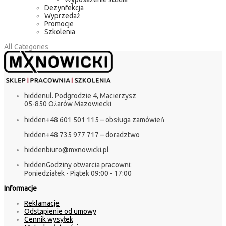
Dezynfekcja
Wyprzedaż
Promocje
Szkolenia
All Categories
hidden
ul. Podgrodzie 4, Macierzysz
05-850 Ożarów Mazowiecki
hidden
+48 601 501 115 – obsługa zamówień
hidden
+48 735 977 717 – doradztwo
hidden
biuro@mxnowicki.pl
hidden
Godziny otwarcia pracowni:
Poniedziałek - Piątek 09:00 - 17:00
Informacje
Reklamacje
Odstąpienie od umowy
Cennik wysyłek