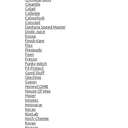
Cleantle
Colad
Collinite
Colourlock
Concept
Daytona Speed Master
Dodo Juice
Evoxa
Finish Kare
Flex
Flexipads
Foen
Fresso
Funky Witch
FX Protect
Good Stuff
Gtechniq
Gyeon
HoneyCOMB
House Of Wax
Hyper
Innotec
Innovacar
Kecav
KiurLab
Koch-Chemie
Kovax
Kwazar