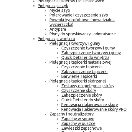
Pielęgnacja lakierów i folii matowych
Pielęgnacja szyb
Mycie szyb
Polerowanie i czyszczenie szyb
Powłoki hydrofobowe (niewidzialna
wycieraczka)
Antypara
Płyny do spryskiwaczy i odmrażacze
Pielęgnacja wnętrza
Pielęgnacja tworzyw i gumy
Czyszczenie tworzyw i gumy
Zabezpieczenie tworzyw i gumy
Quick Detailer do wnętrza
Pielęgnacja tapicerki materiałowej
Czyszczenie tapicerki
Zabezpieczenie tapicerki
Barwienie Tapicerki
Pielęgnacja tapicerki skórzanej
Zestawy do pielęgnacji skóry
Czyszczenie skóry
Zabezpieczenie skóry
Quick Detailer do skóry
Renowacja i lakierowanie skóry
Renowacja i lakierowanie skóry PRO
Zapachy i neutralizatory
Zapachy w sprayu
Zapachy w puszce
Zawieszki zapachowe