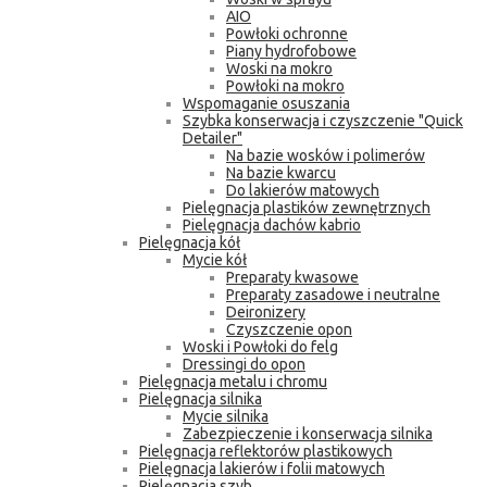
AIO
Powłoki ochronne
Piany hydrofobowe
Woski na mokro
Powłoki na mokro
Wspomaganie osuszania
Szybka konserwacja i czyszczenie "Quick
Detailer"
Na bazie wosków i polimerów
Na bazie kwarcu
Do lakierów matowych
Pielęgnacja plastików zewnętrznych
Pielęgnacja dachów kabrio
Pielęgnacja kół
Mycie kół
Preparaty kwasowe
Preparaty zasadowe i neutralne
Deironizery
Czyszczenie opon
Woski i Powłoki do felg
Dressingi do opon
Pielęgnacja metalu i chromu
Pielęgnacja silnika
Mycie silnika
Zabezpieczenie i konserwacja silnika
Pielęgnacja reflektorów plastikowych
Pielęgnacja lakierów i folii matowych
Pielęgnacja szyb