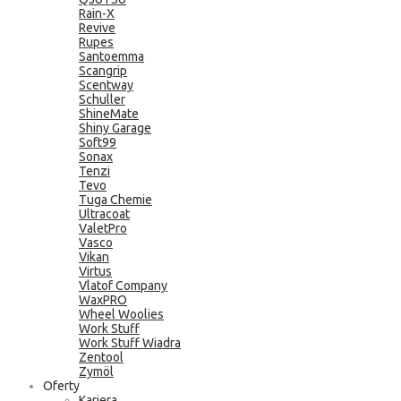
Rain-X
Revive
Rupes
Santoemma
Scangrip
Scentway
Schuller
ShineMate
Shiny Garage
Soft99
Sonax
Tenzi
Tevo
Tuga Chemie
Ultracoat
ValetPro
Vasco
Vikan
Virtus
Vlatof Company
WaxPRO
Wheel Woolies
Work Stuff
Work Stuff Wiadra
Zentool
Zymöl
Oferty
Kariera