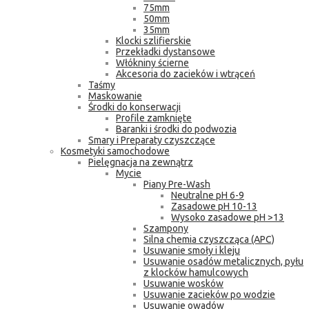
75mm
50mm
35mm
Klocki szlifierskie
Przekładki dystansowe
Włókniny ścierne
Akcesoria do zacieków i wtrąceń
Taśmy
Maskowanie
Środki do konserwacji
Profile zamknięte
Baranki i środki do podwozia
Smary i Preparaty czyszczące
Kosmetyki samochodowe
Pielęgnacja na zewnątrz
Mycie
Piany Pre-Wash
Neutralne pH 6-9
Zasadowe pH 10-13
Wysoko zasadowe pH >13
Szampony
Silna chemia czyszcząca (APC)
Usuwanie smoły i kleju
Usuwanie osadów metalicznych, pyłu
z klocków hamulcowych
Usuwanie wosków
Usuwanie zacieków po wodzie
Usuwanie owadów