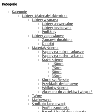
Kategorie
Kategorie
Lakiery i Materiały lakiernicze
Lakiery w sprayu
Lakiery uniwersalne
Lakiery bezbarwne
Podkłady
Lakiery zaprawkowe
Zaprawki dorabiane
Dodatki
Materiały ścierne
Papiery na mokro - arkusze
Papiery na sucho - arkusze
Krążki ścierne
150mm
75mm
50mm
35mm
Klocki szlifierskie
Przekładki dystansowe
Włókniny ścierne
Akcesoria do zacieków i wtrąceń
Taśmy
Maskowanie
Środki do konserwacji
Profile zamknięte
Baranki i środki do podwozia