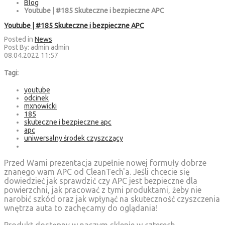
Blog
Youtube | #185 Skuteczne i bezpieczne APC
Youtube | #185 Skuteczne i bezpieczne APC
Posted in
News
Post By:
admin admin
08.04.2022 11:57
Tagi:
youtube
odcinek
mxnowicki
185
skuteczne i bezpieczne apc
apc
uniwersalny środek czyszczący
Przed Wami prezentacja zupełnie nowej formuły dobrze
znanego wam APC od CleanTech'a. Jeśli chcecie się
dowiedzieć jak sprawdzić czy APC jest bezpieczne dla
powierzchni, jak pracować z tymi produktami, żeby nie
narobić szkód oraz jak wpłynąć na skuteczność czyszczenia
wnętrza auta to zachęcamy do oglądania!