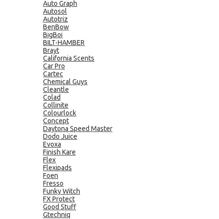
Auto Graph
Autosol
Autotriz
BenBow
BigBoi
BILT-HAMBER
Brayt
California Scents
Car Pro
Cartec
Chemical Guys
Cleantle
Colad
Collinite
Colourlock
Concept
Daytona Speed Master
Dodo Juice
Evoxa
Finish Kare
Flex
Flexipads
Foen
Fresso
Funky Witch
FX Protect
Good Stuff
Gtechniq