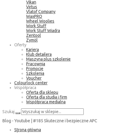
Vikan
Virtus
Vlatof Company
WaxPRO
Wheel Woolies
Work Stuff
Work Stuff Wiadra
Zentool
Zymöl
Oferty
Kariera
Klub detailera
Maszyna plus szkolenie
Pracownia
Promocje
Szkolenia
Voucher
Colourlock center
Współpraca
Oferta dla sklepu
Oferta dla studia i firm
Współpraca medialna
Szukaj
Blog - Youtube | #185 Skuteczne i bezpieczne APC
Strona główna