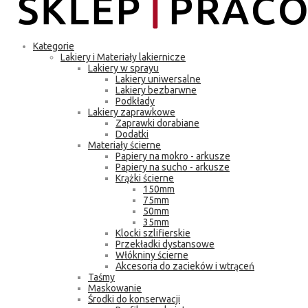
Kategorie
Lakiery i Materiały lakiernicze
Lakiery w sprayu
Lakiery uniwersalne
Lakiery bezbarwne
Podkłady
Lakiery zaprawkowe
Zaprawki dorabiane
Dodatki
Materiały ścierne
Papiery na mokro - arkusze
Papiery na sucho - arkusze
Krążki ścierne
150mm
75mm
50mm
35mm
Klocki szlifierskie
Przekładki dystansowe
Włókniny ścierne
Akcesoria do zacieków i wtrąceń
Taśmy
Maskowanie
Środki do konserwacji