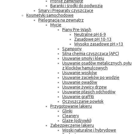
Profile zamknięte
Baranki i środki do podwozia
Smary i Preparaty czyszczące
Kosmetyki samochodowe
Pielęgnacja na zewnątrz
Mycie
Piany Pre-Wash
Neutralne pH 6-9
Zasadowe pH 10-13
Wysoko zasadowe pH >13
Szampony
Silna chemia czyszcząca (APC)
Usuwanie smoły i kleju
Usuwanie osadów metalicznych, pyłu
z klocków hamulcowych
Usuwanie wosków
Usuwanie zacieków po wodzie
Usuwanie owadów
Usuwanie żywicy drzew
Usuwanie ptasich odchodów
Usuwanie graffiti
Oczyszczanie powłok
Przygotowanie lakieru
Glinki
Cleanery
Glaze (odżywki)
Zabezpieczenie lakieru
Woski naturalne i hybrydowe