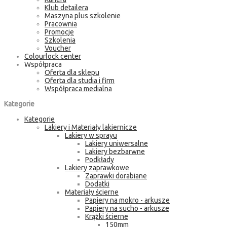
Klub detailera
Maszyna plus szkolenie
Pracownia
Promocje
Szkolenia
Voucher
Colourlock center
Współpraca
Oferta dla sklepu
Oferta dla studia i firm
Współpraca medialna
Kategorie
Kategorie
Lakiery i Materiały lakiernicze
Lakiery w sprayu
Lakiery uniwersalne
Lakiery bezbarwne
Podkłady
Lakiery zaprawkowe
Zaprawki dorabiane
Dodatki
Materiały ścierne
Papiery na mokro - arkusze
Papiery na sucho - arkusze
Krążki ścierne
150mm