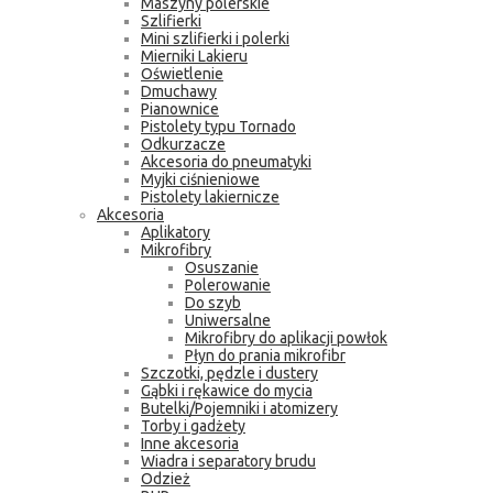
Maszyny polerskie
Szlifierki
Mini szlifierki i polerki
Mierniki Lakieru
Oświetlenie
Dmuchawy
Pianownice
Pistolety typu Tornado
Odkurzacze
Akcesoria do pneumatyki
Myjki ciśnieniowe
Pistolety lakiernicze
Akcesoria
Aplikatory
Mikrofibry
Osuszanie
Polerowanie
Do szyb
Uniwersalne
Mikrofibry do aplikacji powłok
Płyn do prania mikrofibr
Szczotki, pędzle i dustery
Gąbki i rękawice do mycia
Butelki/Pojemniki i atomizery
Torby i gadżety
Inne akcesoria
Wiadra i separatory brudu
Odzież