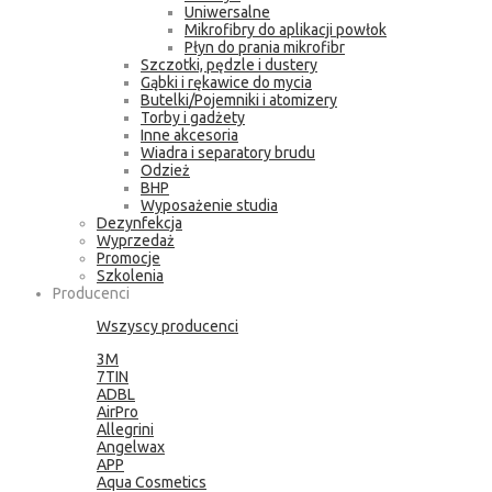
Uniwersalne
Mikrofibry do aplikacji powłok
Płyn do prania mikrofibr
Szczotki, pędzle i dustery
Gąbki i rękawice do mycia
Butelki/Pojemniki i atomizery
Torby i gadżety
Inne akcesoria
Wiadra i separatory brudu
Odzież
BHP
Wyposażenie studia
Dezynfekcja
Wyprzedaż
Promocje
Szkolenia
Producenci
Wszyscy producenci
3M
7TIN
ADBL
AirPro
Allegrini
Angelwax
APP
Aqua Cosmetics