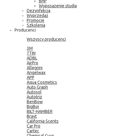
BHP
Wyposażenie studia
Dezynfekcja
Wyprzedaż
Promocje
Szkolenia
Producenci
Wszyscy producenci
3M
7TIN
ADBL
AirPro
Allegrini
Angelwax
APP
Aqua Cosmetics
Auto Graph
Autosol
Autotriz
BenBow
BigBoi
BILT-HAMBER
Brayt
California Scents
Car Pro
Cartec
Chemical Guys