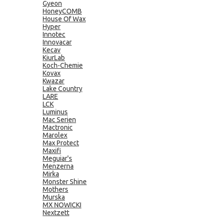
Gyeon
HoneyCOMB
House Of Wax
Hyper
Innotec
Innovacar
Kecav
KiurLab
Koch-Chemie
Kovax
Kwazar
Lake Country
LARE
LCK
Luminus
Mac Serien
Mactronic
Marolex
Max Protect
Maxifi
Meguiar's
Menzerna
Mirka
Monster Shine
Mothers
Murska
MX NOWICKI
Nextzett