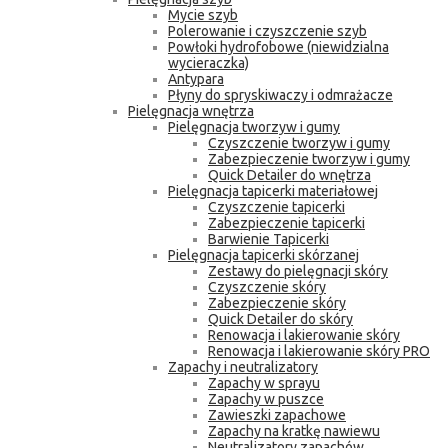
Mycie szyb
Polerowanie i czyszczenie szyb
Powłoki hydrofobowe (niewidzialna
wycieraczka)
Antypara
Płyny do spryskiwaczy i odmrażacze
Pielęgnacja wnętrza
Pielęgnacja tworzyw i gumy
Czyszczenie tworzyw i gumy
Zabezpieczenie tworzyw i gumy
Quick Detailer do wnętrza
Pielęgnacja tapicerki materiałowej
Czyszczenie tapicerki
Zabezpieczenie tapicerki
Barwienie Tapicerki
Pielęgnacja tapicerki skórzanej
Zestawy do pielęgnacji skóry
Czyszczenie skóry
Zabezpieczenie skóry
Quick Detailer do skóry
Renowacja i lakierowanie skóry
Renowacja i lakierowanie skóry PRO
Zapachy i neutralizatory
Zapachy w sprayu
Zapachy w puszce
Zawieszki zapachowe
Zapachy na kratkę nawiewu
Neutralizatory zapachów