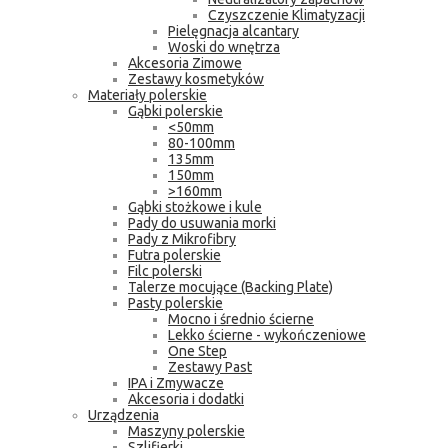
Czyszczenie Klimatyzacji
Pielęgnacja alcantary
Woski do wnętrza
Akcesoria Zimowe
Zestawy kosmetyków
Materiały polerskie
Gąbki polerskie
<50mm
80-100mm
135mm
150mm
>160mm
Gąbki stożkowe i kule
Pady do usuwania morki
Pady z Mikrofibry
Futra polerskie
Filc polerski
Talerze mocujące (Backing Plate)
Pasty polerskie
Mocno i średnio ścierne
Lekko ścierne - wykończeniowe
One Step
Zestawy Past
IPA i Zmywacze
Akcesoria i dodatki
Urządzenia
Maszyny polerskie
Szlifierki