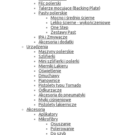
Filc polerski
Talerze mocujące (Backing Plate)
Pasty polerskie
Mocno i średnio ścierne
Lekko ścierne - wykończeniowe
One Step
Zestawy Past
IPA i Zmywacze
Akcesoria i dodatki
Urządzenia
Maszyny polerskie
Szlifierki
Mini szlifierki i polerki
Mierniki Lakieru
Oświetlenie
Dmuchawy
Pianownice
Pistolety typu Tornado
Odkurzacze
Akcesoria do pneumatyki
Myjki ciśnieniowe
Pistolety lakiernicze
Akcesoria
Aplikatory
Mikrofibry
Osuszanie
Polerowanie
Do szyb