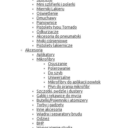
Mini szlifierki i polerki
Mierniki Lakieru
Oświetlenie
Dmuchawy
Pianownice
Pistolety typu Tornado
Odkurzacze
Akcesoria do pneumatyki
Myjki ciśnieniowe
Pistolety lakiernicze
Akcesoria
Aplikatory
Mikrofibry
Osuszanie
Polerowanie
Do szyb
Uniwersalne
Mikrofibry do aplikacji powłok
Płyn do prania mikrofibr
Szczotki, pędzle i dustery
Gąbki i rękawice do mycia
Butelki/Pojemniki i atomizery
Torby i gadżety
Inne akcesoria
Wiadra i separatory brudu
Odzież
BHP
Wyposażenie studia