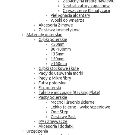
Zapachy na kratkę nawiewu
Neutralizatory zapachów
Czyszczenie Klimatyzacji
Pielęgnacja alcantary
Woski do wnętrza
Akcesoria Zimowe
Zestawy kosmetyków
Materiały polerskie
Gąbki polerskie
<50mm
80-100mm
135mm
150mm
>160mm
Gąbki stożkowe i kule
Pady do usuwania morki
Pady z Mikrofibry
Futra polerskie
Filc polerski
Talerze mocujące (Backing Plate)
Pasty polerskie
Mocno i średnio ścierne
Lekko ścierne - wykończeniowe
One Step
Zestawy Past
IPA i Zmywacze
Akcesoria i dodatki
Urządzenia