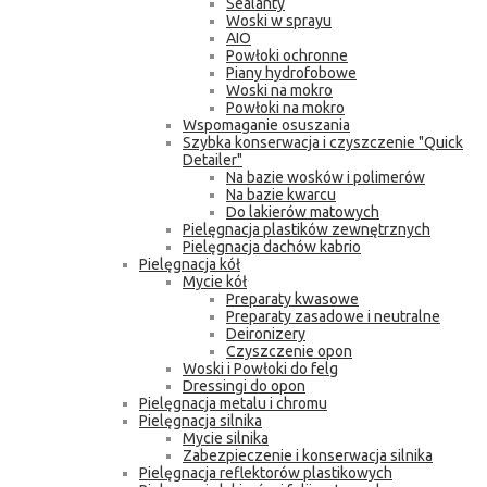
Sealanty
Woski w sprayu
AIO
Powłoki ochronne
Piany hydrofobowe
Woski na mokro
Powłoki na mokro
Wspomaganie osuszania
Szybka konserwacja i czyszczenie "Quick
Detailer"
Na bazie wosków i polimerów
Na bazie kwarcu
Do lakierów matowych
Pielęgnacja plastików zewnętrznych
Pielęgnacja dachów kabrio
Pielęgnacja kół
Mycie kół
Preparaty kwasowe
Preparaty zasadowe i neutralne
Deironizery
Czyszczenie opon
Woski i Powłoki do felg
Dressingi do opon
Pielęgnacja metalu i chromu
Pielęgnacja silnika
Mycie silnika
Zabezpieczenie i konserwacja silnika
Pielęgnacja reflektorów plastikowych