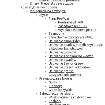
Smary i Preparaty czyszczące
Kosmetyki samochodowe
Pielęgnacja na zewnątrz
Mycie
Piany Pre-Wash
Neutralne pH 6-9
Zasadowe pH 10-13
Wysoko zasadowe pH >13
Szampony
Silna chemia czyszcząca (APC)
Usuwanie smoły i kleju
Usuwanie osadów metalicznych, pyłu
z klocków hamulcowych
Usuwanie wosków
Usuwanie zacieków po wodzie
Usuwanie owadów
Usuwanie żywicy drzew
Usuwanie ptasich odchodów
Usuwanie graffiti
Oczyszczanie powłok
Przygotowanie lakieru
Glinki
Cleanery
Glaze (odżywki)
Zabezpieczenie lakieru
Woski naturalne i hybrydowe
Sealanty
Woski w sprayu