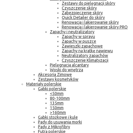
Zestawy do pielęgnacji skóry
Czyszczenie skóry
Zabezpieczenie skóry
Quick Detailer do skóry
Renowacja i lakierowanie skóry
Renowacja i lakierowanie skóry PRO
Zapachy i neutralizatory
Zapachy w sprayu
Zapachy w puszce
Zawieszki zapachowe
Zapachy na kratkę nawiewu
Neutralizatory zapachów
Czyszczenie Klimatyzacji
Pielęgnacja alcantary
Woski do wnętrza
Akcesoria Zimowe
Zestawy kosmetyków
Materiały polerskie
Gąbki polerskie
<50mm
80-100mm
135mm
150mm
>160mm
Gąbki stożkowe i kule
Pady do usuwania morki
Pady z Mikrofibry
Futra polerskie