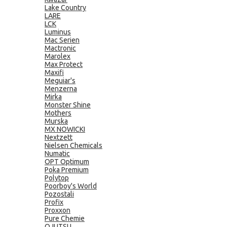
Lake Country
LARE
LCK
Luminus
Mac Serien
Mactronic
Marolex
Max Protect
Maxifi
Meguiar's
Menzerna
Mirka
Monster Shine
Mothers
Murska
MX NOWICKI
Nextzett
Nielsen Chemicals
Numatic
OPT Optimum
Poka Premium
Polytop
Poorboy's World
Pozostali
Profix
Proxxon
Pure Chemie
QJUTSU