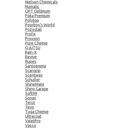
Nielsen Chemicals
Numatic
OPT Optimum
Poka Premium
Polytop
Poorboy's World
Pozostali
Profix
Proxxon
Pure Chemie
QJUTSU
Rain-X
Revive
Rupes
Santoemma
Scangrip
Scentway
Schuller
ShineMate
Shiny Garage
Soft99
Sonax
Tenzi
Tevo
Tuga Chemie
Ultracoat
ValetPro
Vasco