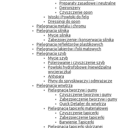
Preparaty zasadowe i neutralne
Deironizery
Czyszczenie opon
Woski i Powłoki do felg
Dressingi do opon
Pielęgnacja metalu i chromu
Pielęgnacja silnika
Mycie silnika
Zabezpieczenie i konserwacja silnika
Pielęgnacja reflektorów plastikowych
Pielęgnacja lakierów i folii matowych
Pielęgnacja szyb
Mycie szyb
Polerowanie i czyszczenie szyb
Powłoki hydrofobowe (niewidzialna
wycieraczka)
Antypara
Płyny do spryskiwaczy i odmrażacze
Pielęgnacja wnętrza
Pielęgnacja tworzyw i gumy
Czyszczenie tworzyw i gumy
Zabezpieczenie tworzyw i gumy
Quick Detailer do wnętrza
Pielęgnacja tapicerki materiałowej
Czyszczenie tapicerki
Zabezpieczenie tapicerki
Barwienie Tapicerki
Pielęgnacja tapicerki skórzanej