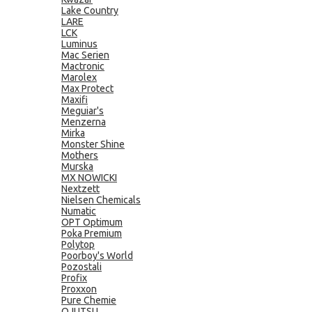
Lake Country
LARE
LCK
Luminus
Mac Serien
Mactronic
Marolex
Max Protect
Maxifi
Meguiar's
Menzerna
Mirka
Monster Shine
Mothers
Murska
MX NOWICKI
Nextzett
Nielsen Chemicals
Numatic
OPT Optimum
Poka Premium
Polytop
Poorboy's World
Pozostali
Profix
Proxxon
Pure Chemie
QJUTSU