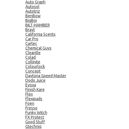
Auto Graph
Autosol
Autotriz
BenBow
BigBoi
BILT-HAMBER
Brayt
California Scents
Car Pro
Cartec
Chemical Guys
Cleantle
Colad
Collinite
Colourlock
Concept
Daytona Speed Master
Dodo Juice
Evoxa
Finish Kare
Flex
Flexipads
Foen
Fresso
Funky Witch
FX Protect
Good Stuff
Gtechniq