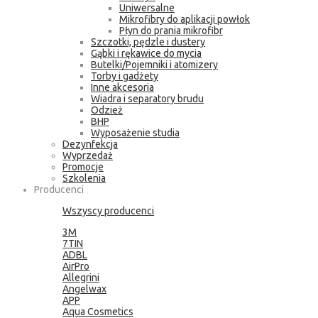
Uniwersalne
Mikrofibry do aplikacji powłok
Płyn do prania mikrofibr
Szczotki, pędzle i dustery
Gąbki i rękawice do mycia
Butelki/Pojemniki i atomizery
Torby i gadżety
Inne akcesoria
Wiadra i separatory brudu
Odzież
BHP
Wyposażenie studia
Dezynfekcja
Wyprzedaż
Promocje
Szkolenia
Producenci
Wszyscy producenci
3M
7TIN
ADBL
AirPro
Allegrini
Angelwax
APP
Aqua Cosmetics