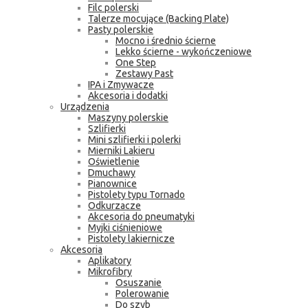
Filc polerski
Talerze mocujące (Backing Plate)
Pasty polerskie
Mocno i średnio ścierne
Lekko ścierne - wykończeniowe
One Step
Zestawy Past
IPA i Zmywacze
Akcesoria i dodatki
Urządzenia
Maszyny polerskie
Szlifierki
Mini szlifierki i polerki
Mierniki Lakieru
Oświetlenie
Dmuchawy
Pianownice
Pistolety typu Tornado
Odkurzacze
Akcesoria do pneumatyki
Myjki ciśnieniowe
Pistolety lakiernicze
Akcesoria
Aplikatory
Mikrofibry
Osuszanie
Polerowanie
Do szyb