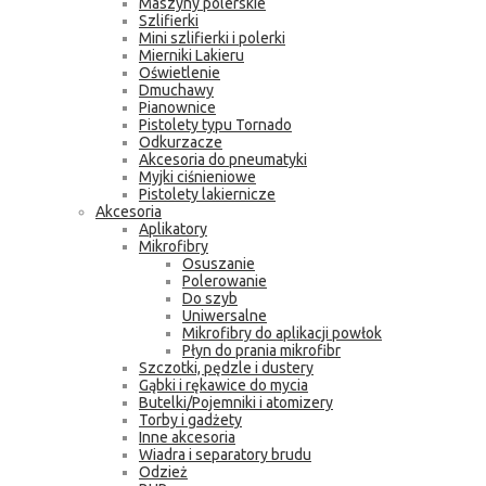
Maszyny polerskie
Szlifierki
Mini szlifierki i polerki
Mierniki Lakieru
Oświetlenie
Dmuchawy
Pianownice
Pistolety typu Tornado
Odkurzacze
Akcesoria do pneumatyki
Myjki ciśnieniowe
Pistolety lakiernicze
Akcesoria
Aplikatory
Mikrofibry
Osuszanie
Polerowanie
Do szyb
Uniwersalne
Mikrofibry do aplikacji powłok
Płyn do prania mikrofibr
Szczotki, pędzle i dustery
Gąbki i rękawice do mycia
Butelki/Pojemniki i atomizery
Torby i gadżety
Inne akcesoria
Wiadra i separatory brudu
Odzież