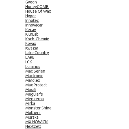
Gyeon
HoneyCOMB
House Of Wax
Hyper
Innotec
Innovacar
Kecav
KiurLab
Koch-Chemie
Kovax
Kwazar
Lake Country
LARE
LCK
Luminus
Mac Serien
Mactronic
Marolex
Max Protect
Maxifi
Meguiar's
Menzerna
Mirka
Monster Shine
Mothers
Murska
MX NOWICKI
Nextzett