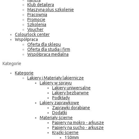
Klub detailera
Maszyna plus szkolenie
Pracownia
Promocje
Szkolenia
Voucher
Colourlock center
Współpraca
Oferta dla sklepu
Oferta dla studia i firm
Współpraca medialna
Kategorie
Kategorie
Lakiery i Materiały lakiernicze
Lakiery w sprayu
Lakiery uniwersalne
Lakiery bezbarwne
Podkłady
Lakiery zaprawkowe
Zaprawki dorabiane
Dodatki
Materiały ścierne
Papiery na mokro - arkusze
Papiery na sucho - arkusze
Krążki ścierne
150mm