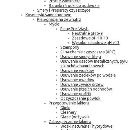
Profile zamknięte
Baranki i środki do podwozia
Smary i Preparaty czyszczące
Kosmetyki samochodowe
Pielęgnacja na zewnątrz
Mycie
Piany Pre-Wash
Neutralne pH 6-9
Zasadowe pH 10-13
Wysoko zasadowe pH >13
Szampony
Silna chemia czyszcząca (APC)
Usuwanie smoły i kleju
Usuwanie osadów metalicznych, pyłu
z klocków hamulcowych
Usuwanie wosków
Usuwanie zacieków po wodzie
Usuwanie owadów
Usuwanie żywicy drzew
Usuwanie ptasich odchodów
Usuwanie graffiti
Oczyszczanie powłok
Przygotowanie lakieru
Glinki
Cleanery
Glaze (odżywki)
Zabezpieczenie lakieru
Woski naturalne i hybrydowe