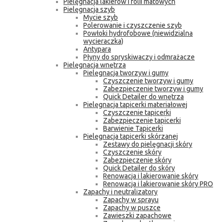
Pielęgnacja lakierów i folii matowych
Pielęgnacja szyb
Mycie szyb
Polerowanie i czyszczenie szyb
Powłoki hydrofobowe (niewidzialna
wycieraczka)
Antypara
Płyny do spryskiwaczy i odmrażacze
Pielęgnacja wnętrza
Pielęgnacja tworzyw i gumy
Czyszczenie tworzyw i gumy
Zabezpieczenie tworzyw i gumy
Quick Detailer do wnętrza
Pielęgnacja tapicerki materiałowej
Czyszczenie tapicerki
Zabezpieczenie tapicerki
Barwienie Tapicerki
Pielęgnacja tapicerki skórzanej
Zestawy do pielęgnacji skóry
Czyszczenie skóry
Zabezpieczenie skóry
Quick Detailer do skóry
Renowacja i lakierowanie skóry
Renowacja i lakierowanie skóry PRO
Zapachy i neutralizatory
Zapachy w sprayu
Zapachy w puszce
Zawieszki zapachowe