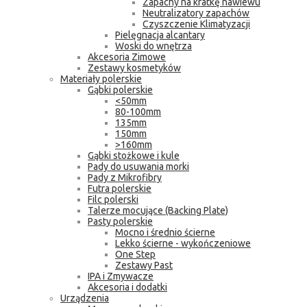
Zapachy na kratkę nawiewu
Neutralizatory zapachów
Czyszczenie Klimatyzacji
Pielęgnacja alcantary
Woski do wnętrza
Akcesoria Zimowe
Zestawy kosmetyków
Materiały polerskie
Gąbki polerskie
<50mm
80-100mm
135mm
150mm
>160mm
Gąbki stożkowe i kule
Pady do usuwania morki
Pady z Mikrofibry
Futra polerskie
Filc polerski
Talerze mocujące (Backing Plate)
Pasty polerskie
Mocno i średnio ścierne
Lekko ścierne - wykończeniowe
One Step
Zestawy Past
IPA i Zmywacze
Akcesoria i dodatki
Urządzenia