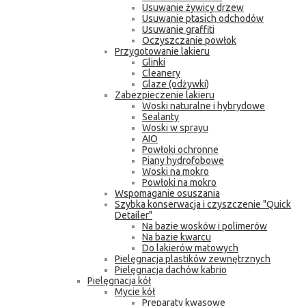
Usuwanie żywicy drzew
Usuwanie ptasich odchodów
Usuwanie graffiti
Oczyszczanie powłok
Przygotowanie lakieru
Glinki
Cleanery
Glaze (odżywki)
Zabezpieczenie lakieru
Woski naturalne i hybrydowe
Sealanty
Woski w sprayu
AIO
Powłoki ochronne
Piany hydrofobowe
Woski na mokro
Powłoki na mokro
Wspomaganie osuszania
Szybka konserwacja i czyszczenie "Quick
Detailer"
Na bazie wosków i polimerów
Na bazie kwarcu
Do lakierów matowych
Pielęgnacja plastików zewnętrznych
Pielęgnacja dachów kabrio
Pielęgnacja kół
Mycie kół
Preparaty kwasowe