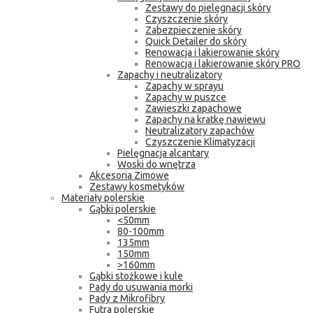
Zestawy do pielęgnacji skóry
Czyszczenie skóry
Zabezpieczenie skóry
Quick Detailer do skóry
Renowacja i lakierowanie skóry
Renowacja i lakierowanie skóry PRO
Zapachy i neutralizatory
Zapachy w sprayu
Zapachy w puszce
Zawieszki zapachowe
Zapachy na kratkę nawiewu
Neutralizatory zapachów
Czyszczenie Klimatyzacji
Pielęgnacja alcantary
Woski do wnętrza
Akcesoria Zimowe
Zestawy kosmetyków
Materiały polerskie
Gąbki polerskie
<50mm
80-100mm
135mm
150mm
>160mm
Gąbki stożkowe i kule
Pady do usuwania morki
Pady z Mikrofibry
Futra polerskie