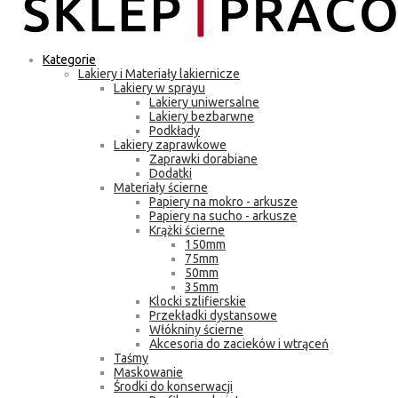
Kategorie
Lakiery i Materiały lakiernicze
Lakiery w sprayu
Lakiery uniwersalne
Lakiery bezbarwne
Podkłady
Lakiery zaprawkowe
Zaprawki dorabiane
Dodatki
Materiały ścierne
Papiery na mokro - arkusze
Papiery na sucho - arkusze
Krążki ścierne
150mm
75mm
50mm
35mm
Klocki szlifierskie
Przekładki dystansowe
Włókniny ścierne
Akcesoria do zacieków i wtrąceń
Taśmy
Maskowanie
Środki do konserwacji