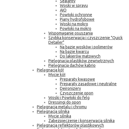
Sealanty
Woski w sprayu
AIO
Powłoki ochronne
Piany hydrofobowe
Woski na mokro
Powłoki na mokro
Wspomaganie osuszania
Szybka konserwacja i czyszczenie "Quick
Detailer"
Na bazie wosków i polimerów
Na bazie kwarcu
Do lakierów matowych
Pielęgnacja plastików zewnętrznych
Pielęgnacja dachów kabrio
Pielęgnacja kół
Mycie kół
Preparaty kwasowe
Preparaty zasadowe i neutralne
Deironizery
Czyszczenie opon
Woski i Powłoki do felg
Dressingi do opon
Pielęgnacja metalu i chromu
Pielęgnacja silnika
Mycie silnika
Zabezpieczenie i konserwacja silnika
Pielęgnacja reflektorów plastikowych