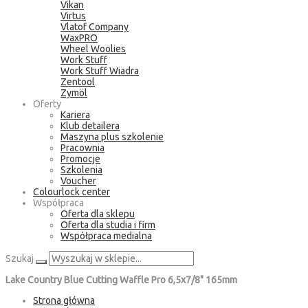
Vikan
Virtus
Vlatof Company
WaxPRO
Wheel Woolies
Work Stuff
Work Stuff Wiadra
Zentool
Zymöl
Oferty
Kariera
Klub detailera
Maszyna plus szkolenie
Pracownia
Promocje
Szkolenia
Voucher
Colourlock center
Współpraca
Oferta dla sklepu
Oferta dla studia i firm
Współpraca medialna
Szukaj
Lake Country Blue Cutting Waffle Pro 6,5x7/8" 165mm
Strona główna