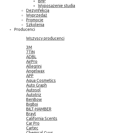
BHP
Wyposażenie studia
Dezynfekcja
Wyprzedaż
Promocje
Szkolenia
Producenci
Wszyscy producenci
3M
7TIN
ADBL
AirPro
Allegrini
Angelwax
APP
Aqua Cosmetics
Auto Graph
Autosol
Autotriz
BenBow
BigBoi
BILT-HAMBER
Brayt
California Scents
Car Pro
Cartec
Chemical Guys