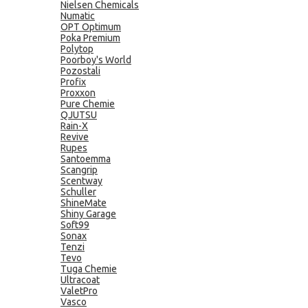
Nielsen Chemicals
Numatic
OPT Optimum
Poka Premium
Polytop
Poorboy's World
Pozostali
Profix
Proxxon
Pure Chemie
QJUTSU
Rain-X
Revive
Rupes
Santoemma
Scangrip
Scentway
Schuller
ShineMate
Shiny Garage
Soft99
Sonax
Tenzi
Tevo
Tuga Chemie
Ultracoat
ValetPro
Vasco