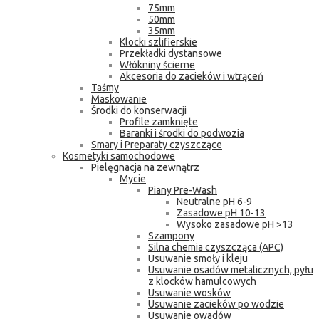
75mm
50mm
35mm
Klocki szlifierskie
Przekładki dystansowe
Włókniny ścierne
Akcesoria do zacieków i wtrąceń
Taśmy
Maskowanie
Środki do konserwacji
Profile zamknięte
Baranki i środki do podwozia
Smary i Preparaty czyszczące
Kosmetyki samochodowe
Pielęgnacja na zewnątrz
Mycie
Piany Pre-Wash
Neutralne pH 6-9
Zasadowe pH 10-13
Wysoko zasadowe pH >13
Szampony
Silna chemia czyszcząca (APC)
Usuwanie smoły i kleju
Usuwanie osadów metalicznych, pyłu
z klocków hamulcowych
Usuwanie wosków
Usuwanie zacieków po wodzie
Usuwanie owadów