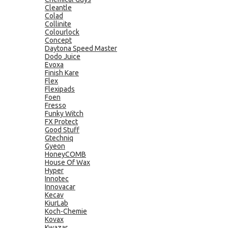
Cleantle
Colad
Collinite
Colourlock
Concept
Daytona Speed Master
Dodo Juice
Evoxa
Finish Kare
Flex
Flexipads
Foen
Fresso
Funky Witch
FX Protect
Good Stuff
Gtechniq
Gyeon
HoneyCOMB
House Of Wax
Hyper
Innotec
Innovacar
Kecav
KiurLab
Koch-Chemie
Kovax
Kwazar