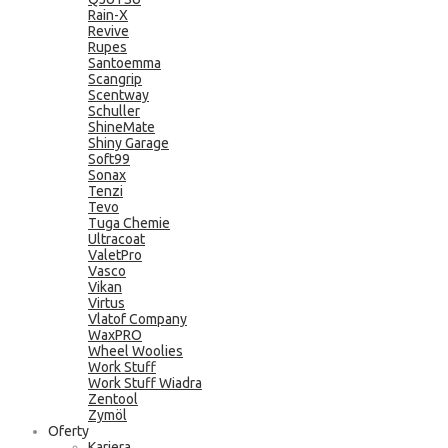
Rain-X
Revive
Rupes
Santoemma
Scangrip
Scentway
Schuller
ShineMate
Shiny Garage
Soft99
Sonax
Tenzi
Tevo
Tuga Chemie
Ultracoat
ValetPro
Vasco
Vikan
Virtus
Vlatof Company
WaxPRO
Wheel Woolies
Work Stuff
Work Stuff Wiadra
Zentool
Zymöl
Oferty
Kariera