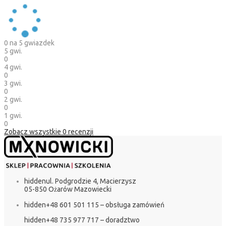
0
na 5 gwiazdek
5 gwi.
0
4 gwi.
0
3 gwi.
0
2 gwi.
0
1 gwi.
0
Zobacz wszystkie
0
recenzji
hidden
ul. Podgrodzie 4, Macierzysz
05-850 Ożarów Mazowiecki
hidden
+48 601 501 115 – obsługa zamówień
hidden
+48 735 977 717 – doradztwo