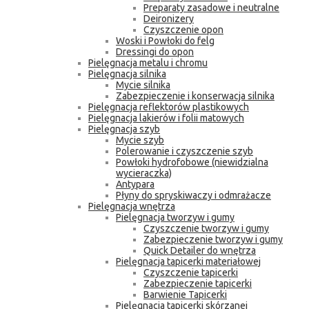
Preparaty zasadowe i neutralne
Deironizery
Czyszczenie opon
Woski i Powłoki do felg
Dressingi do opon
Pielęgnacja metalu i chromu
Pielęgnacja silnika
Mycie silnika
Zabezpieczenie i konserwacja silnika
Pielęgnacja reflektorów plastikowych
Pielęgnacja lakierów i folii matowych
Pielęgnacja szyb
Mycie szyb
Polerowanie i czyszczenie szyb
Powłoki hydrofobowe (niewidzialna
wycieraczka)
Antypara
Płyny do spryskiwaczy i odmrażacze
Pielęgnacja wnętrza
Pielęgnacja tworzyw i gumy
Czyszczenie tworzyw i gumy
Zabezpieczenie tworzyw i gumy
Quick Detailer do wnętrza
Pielęgnacja tapicerki materiałowej
Czyszczenie tapicerki
Zabezpieczenie tapicerki
Barwienie Tapicerki
Pielęgnacja tapicerki skórzanej