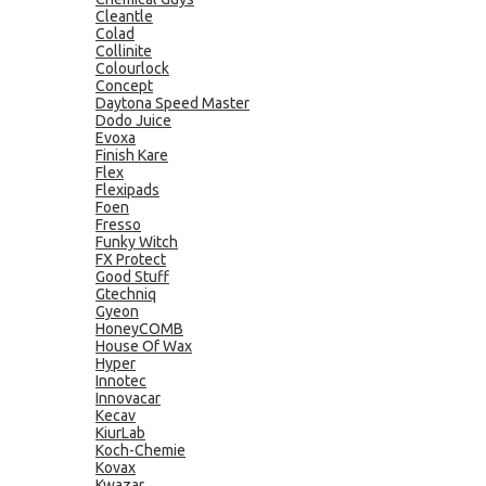
Cleantle
Colad
Collinite
Colourlock
Concept
Daytona Speed Master
Dodo Juice
Evoxa
Finish Kare
Flex
Flexipads
Foen
Fresso
Funky Witch
FX Protect
Good Stuff
Gtechniq
Gyeon
HoneyCOMB
House Of Wax
Hyper
Innotec
Innovacar
Kecav
KiurLab
Koch-Chemie
Kovax
Kwazar