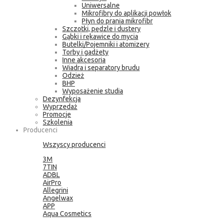
Uniwersalne
Mikrofibry do aplikacji powłok
Płyn do prania mikrofibr
Szczotki, pędzle i dustery
Gąbki i rękawice do mycia
Butelki/Pojemniki i atomizery
Torby i gadżety
Inne akcesoria
Wiadra i separatory brudu
Odzież
BHP
Wyposażenie studia
Dezynfekcja
Wyprzedaż
Promocje
Szkolenia
Producenci
Wszyscy producenci
3M
7TIN
ADBL
AirPro
Allegrini
Angelwax
APP
Aqua Cosmetics