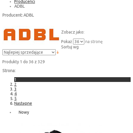
Producenci
ADBL
Producent: ADBL
Zobacz jako:
Pokaż
na stronę
Sortuj wg
Produkty 1 do 36 z 329
Strona:
1
2
3
4
5
Następne
Nowy