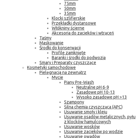
75mm
50mm
35mm
Klocki szlifierskie
Przekładki dystansowe
Włókniny ścierne
Akcesoria do zacieków i wtrąceń
Taśmy
Maskowanie
Środki do konserwacji
Profile zamknięte
Baranki i środki do podwozia
Smary i Preparaty czyszczące
Kosmetyki samochodowe
Pielęgnacja na zewnątrz
Mycie
Piany Pre-Wash
Neutralne pH 6-9
Zasadowe pH 10-13
Wysoko zasadowe pH >13
Szampony
Silna chemia czyszcząca (APC)
Usuwanie smoły i kleju
Usuwanie osadów metalicznych, pyłu
z klocków hamulcowych
Usuwanie wosków
Usuwanie zacieków po wodzie
Usuwanie owadów