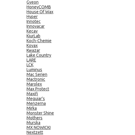
Gyeon
HoneyCOMB
House Of Wax
Hyper
Innotec
Innovacar
Kecav
KiurLab
Koch-Chemie
Kovax
Kwazar
Lake Country
LARE
LCK
Luminus
Mac Serien
Mactronic
Marolex
Max Protect
Maxifi
Meguiar's
Menzerna
Mirka
Monster Shine
Mothers
Murska
MX NOWICKI
Nextzett