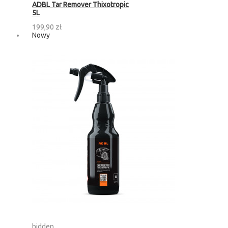
ADBL Tar Remover Thixotropic
5L
199,90 zł
Nowy
hidden