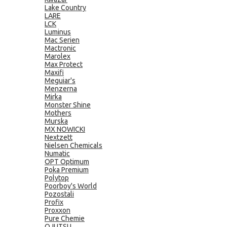
Lake Country
LARE
LCK
Luminus
Mac Serien
Mactronic
Marolex
Max Protect
Maxifi
Meguiar's
Menzerna
Mirka
Monster Shine
Mothers
Murska
MX NOWICKI
Nextzett
Nielsen Chemicals
Numatic
OPT Optimum
Poka Premium
Polytop
Poorboy's World
Pozostali
Profix
Proxxon
Pure Chemie
QJUTSU