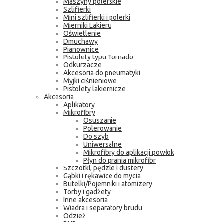
Maszyny polerskie
Szlifierki
Mini szlifierki i polerki
Mierniki Lakieru
Oświetlenie
Dmuchawy
Pianownice
Pistolety typu Tornado
Odkurzacze
Akcesoria do pneumatyki
Myjki ciśnieniowe
Pistolety lakiernicze
Akcesoria
Aplikatory
Mikrofibry
Osuszanie
Polerowanie
Do szyb
Uniwersalne
Mikrofibry do aplikacji powłok
Płyn do prania mikrofibr
Szczotki, pędzle i dustery
Gąbki i rękawice do mycia
Butelki/Pojemniki i atomizery
Torby i gadżety
Inne akcesoria
Wiadra i separatory brudu
Odzież