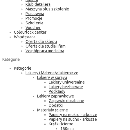
Klub detailera
Maszyna plus szkolenie
Pracownia
Promocje
Szkolenia
Voucher
Colourlock center
Współpraca
Oferta dla sklepu
Oferta dla studia i firm
Współpraca medialna
Kategorie
Kategorie
Lakiery i Materiały lakiernicze
Lakiery w sprayu
Lakiery uniwersalne
Lakiery bezbarwne
Podkłady
Lakiery zaprawkowe
Zaprawki dorabiane
Dodatki
Materiały ścierne
Papiery na mokro - arkusze
Papiery na sucho - arkusze
Krążki ścierne
150mm