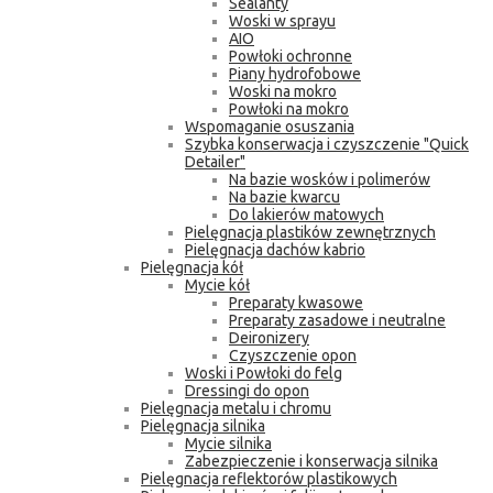
Sealanty
Woski w sprayu
AIO
Powłoki ochronne
Piany hydrofobowe
Woski na mokro
Powłoki na mokro
Wspomaganie osuszania
Szybka konserwacja i czyszczenie "Quick
Detailer"
Na bazie wosków i polimerów
Na bazie kwarcu
Do lakierów matowych
Pielęgnacja plastików zewnętrznych
Pielęgnacja dachów kabrio
Pielęgnacja kół
Mycie kół
Preparaty kwasowe
Preparaty zasadowe i neutralne
Deironizery
Czyszczenie opon
Woski i Powłoki do felg
Dressingi do opon
Pielęgnacja metalu i chromu
Pielęgnacja silnika
Mycie silnika
Zabezpieczenie i konserwacja silnika
Pielęgnacja reflektorów plastikowych