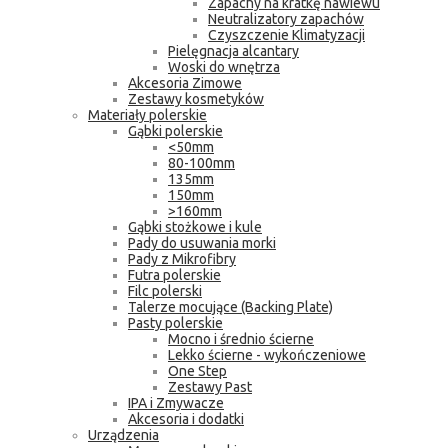
Zapachy na kratkę nawiewu
Neutralizatory zapachów
Czyszczenie Klimatyzacji
Pielęgnacja alcantary
Woski do wnętrza
Akcesoria Zimowe
Zestawy kosmetyków
Materiały polerskie
Gąbki polerskie
<50mm
80-100mm
135mm
150mm
>160mm
Gąbki stożkowe i kule
Pady do usuwania morki
Pady z Mikrofibry
Futra polerskie
Filc polerski
Talerze mocujące (Backing Plate)
Pasty polerskie
Mocno i średnio ścierne
Lekko ścierne - wykończeniowe
One Step
Zestawy Past
IPA i Zmywacze
Akcesoria i dodatki
Urządzenia