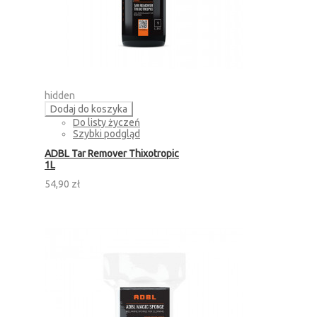
hidden
Dodaj do koszyka
Do listy życzeń
Szybki podgląd
ADBL Tar Remover Thixotropic
1L
54,90 zł