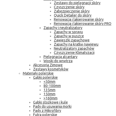
Zestawy do pielęgnacji skóry
Czyszczenie skóry
Zabezpieczenie skóry
Quick Detailer do skóry
Renowacja i lakierowanie skóry
Renowacja i lakierowanie skóry PRO
Zapachy i neutralizatory
Zapachy w sprayu
Zapachy w puszce
Zawieszki zapachowe
Zapachy na kratkę nawiewu
Neutralizatory zapachów
Czyszczenie Klimatyzacji
Pielęgnacja alcantary
Woski do wnętrza
Akcesoria Zimowe
Zestawy kosmetyków
Materiały polerskie
Gąbki polerskie
<50mm
80-100mm
135mm
150mm
>160mm
Gąbki stożkowe i kule
Pady do usuwania morki
Pady z Mikrofibry
Futra polerskie