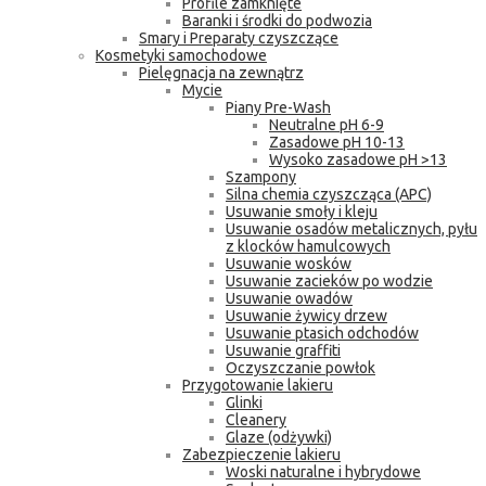
Profile zamknięte
Baranki i środki do podwozia
Smary i Preparaty czyszczące
Kosmetyki samochodowe
Pielęgnacja na zewnątrz
Mycie
Piany Pre-Wash
Neutralne pH 6-9
Zasadowe pH 10-13
Wysoko zasadowe pH >13
Szampony
Silna chemia czyszcząca (APC)
Usuwanie smoły i kleju
Usuwanie osadów metalicznych, pyłu
z klocków hamulcowych
Usuwanie wosków
Usuwanie zacieków po wodzie
Usuwanie owadów
Usuwanie żywicy drzew
Usuwanie ptasich odchodów
Usuwanie graffiti
Oczyszczanie powłok
Przygotowanie lakieru
Glinki
Cleanery
Glaze (odżywki)
Zabezpieczenie lakieru
Woski naturalne i hybrydowe