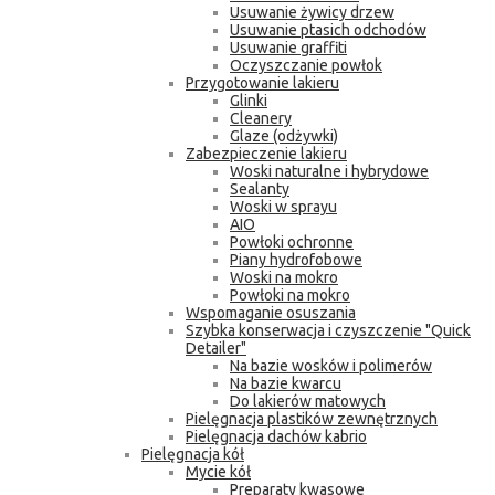
Usuwanie żywicy drzew
Usuwanie ptasich odchodów
Usuwanie graffiti
Oczyszczanie powłok
Przygotowanie lakieru
Glinki
Cleanery
Glaze (odżywki)
Zabezpieczenie lakieru
Woski naturalne i hybrydowe
Sealanty
Woski w sprayu
AIO
Powłoki ochronne
Piany hydrofobowe
Woski na mokro
Powłoki na mokro
Wspomaganie osuszania
Szybka konserwacja i czyszczenie "Quick
Detailer"
Na bazie wosków i polimerów
Na bazie kwarcu
Do lakierów matowych
Pielęgnacja plastików zewnętrznych
Pielęgnacja dachów kabrio
Pielęgnacja kół
Mycie kół
Preparaty kwasowe