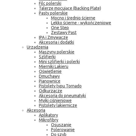
Filc polerski
Talerze mocujące (Backing Plate)
Pasty polerskie
Mocno i średnio ścierne
Lekko ścierne - wykończeniowe
One Step
Zestawy Past
IPA i Zmywacze
Akcesoria i dodatki
Urządzenia
Maszyny polerskie
Szlifierki
Mini szlifierki i polerki
Mierniki Lakieru
Oświetlenie
Dmuchawy
Pianownice
Pistolety typu Tornado
Odkurzacze
Akcesoria do pneumatyki
Myjki ciśnieniowe
Pistolety lakiernicze
Akcesoria
Aplikatory
Mikrofibry
Osuszanie
Polerowanie
Do szyb