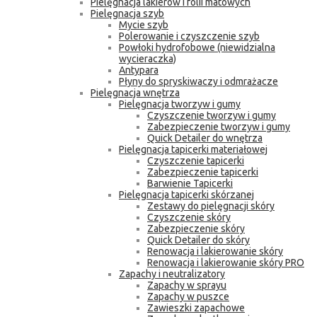
Pielęgnacja lakierów i folii matowych
Pielęgnacja szyb
Mycie szyb
Polerowanie i czyszczenie szyb
Powłoki hydrofobowe (niewidzialna
wycieraczka)
Antypara
Płyny do spryskiwaczy i odmrażacze
Pielęgnacja wnętrza
Pielęgnacja tworzyw i gumy
Czyszczenie tworzyw i gumy
Zabezpieczenie tworzyw i gumy
Quick Detailer do wnętrza
Pielęgnacja tapicerki materiałowej
Czyszczenie tapicerki
Zabezpieczenie tapicerki
Barwienie Tapicerki
Pielęgnacja tapicerki skórzanej
Zestawy do pielęgnacji skóry
Czyszczenie skóry
Zabezpieczenie skóry
Quick Detailer do skóry
Renowacja i lakierowanie skóry
Renowacja i lakierowanie skóry PRO
Zapachy i neutralizatory
Zapachy w sprayu
Zapachy w puszce
Zawieszki zapachowe