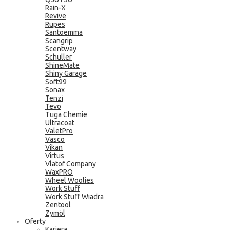
Rain-X
Revive
Rupes
Santoemma
Scangrip
Scentway
Schuller
ShineMate
Shiny Garage
Soft99
Sonax
Tenzi
Tevo
Tuga Chemie
Ultracoat
ValetPro
Vasco
Vikan
Virtus
Vlatof Company
WaxPRO
Wheel Woolies
Work Stuff
Work Stuff Wiadra
Zentool
Zymöl
Oferty
Kariera