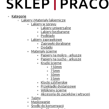
Kategorie
Lakiery i Materiały lakiernicze
Lakiery w sprayu
Lakiery uniwersalne
Lakiery bezbarwne
Podkłady
Lakiery zaprawkowe
Zaprawki dorabiane
Dodatki
Materiały ścierne
Papiery na mokro - arkusze
Papiery na sucho - arkusze
Krążki ścierne
150mm
75mm
50mm
35mm
Klocki szlifierskie
Przekładki dystansowe
Włókniny ścierne
Akcesoria do zacieków i wtrąceń
Taśmy
Maskowanie
Środki do konserwacji