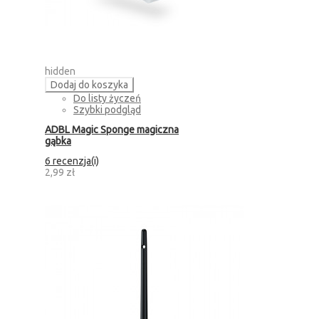
hidden
Dodaj do koszyka
Do listy życzeń
Szybki podgląd
ADBL Magic Sponge magiczna
gąbka
6 recenzja(i)
2,99 zł