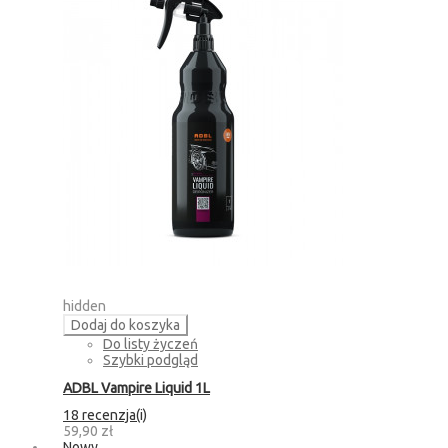
hidden
Dodaj do koszyka
Do listy życzeń
Szybki podgląd
ADBL Vampire Liquid 1L
18 recenzja(i)
59,90 zł
Nowy