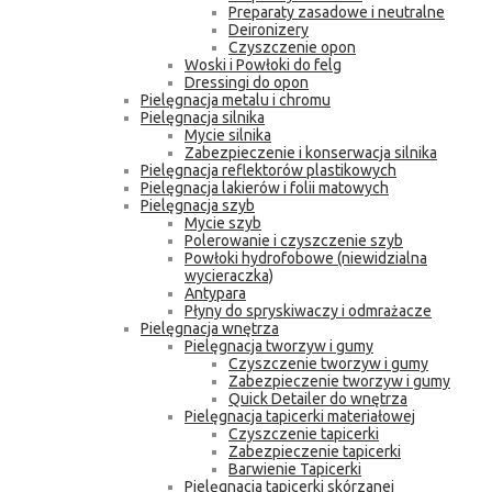
Preparaty zasadowe i neutralne
Deironizery
Czyszczenie opon
Woski i Powłoki do felg
Dressingi do opon
Pielęgnacja metalu i chromu
Pielęgnacja silnika
Mycie silnika
Zabezpieczenie i konserwacja silnika
Pielęgnacja reflektorów plastikowych
Pielęgnacja lakierów i folii matowych
Pielęgnacja szyb
Mycie szyb
Polerowanie i czyszczenie szyb
Powłoki hydrofobowe (niewidzialna
wycieraczka)
Antypara
Płyny do spryskiwaczy i odmrażacze
Pielęgnacja wnętrza
Pielęgnacja tworzyw i gumy
Czyszczenie tworzyw i gumy
Zabezpieczenie tworzyw i gumy
Quick Detailer do wnętrza
Pielęgnacja tapicerki materiałowej
Czyszczenie tapicerki
Zabezpieczenie tapicerki
Barwienie Tapicerki
Pielęgnacja tapicerki skórzanej