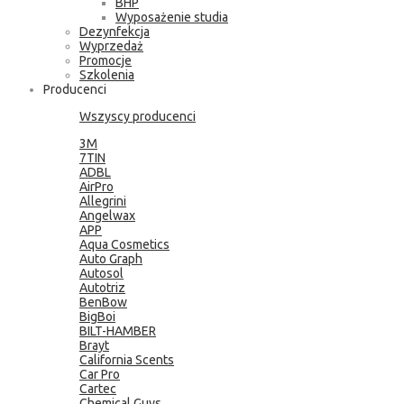
BHP
Wyposażenie studia
Dezynfekcja
Wyprzedaż
Promocje
Szkolenia
Producenci
Wszyscy producenci
3M
7TIN
ADBL
AirPro
Allegrini
Angelwax
APP
Aqua Cosmetics
Auto Graph
Autosol
Autotriz
BenBow
BigBoi
BILT-HAMBER
Brayt
California Scents
Car Pro
Cartec
Chemical Guys