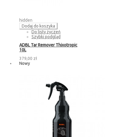
hidden
Dodaj do koszyka
Do listy życzeń
Szybki podgląd
ADBL Tar Remover Thixotropic
10L
379,00 zł
Nowy