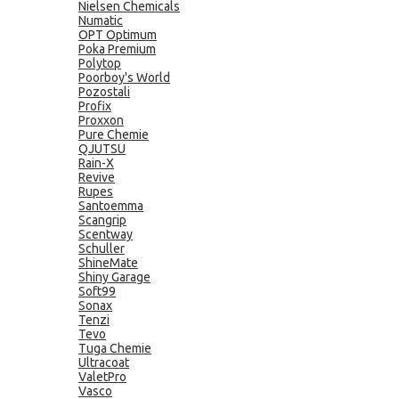
Nielsen Chemicals
Numatic
OPT Optimum
Poka Premium
Polytop
Poorboy's World
Pozostali
Profix
Proxxon
Pure Chemie
QJUTSU
Rain-X
Revive
Rupes
Santoemma
Scangrip
Scentway
Schuller
ShineMate
Shiny Garage
Soft99
Sonax
Tenzi
Tevo
Tuga Chemie
Ultracoat
ValetPro
Vasco