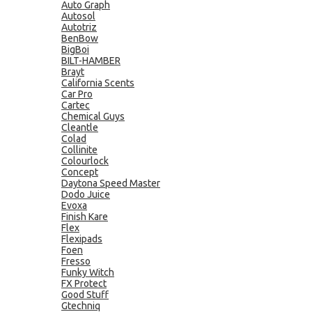
Auto Graph
Autosol
Autotriz
BenBow
BigBoi
BILT-HAMBER
Brayt
California Scents
Car Pro
Cartec
Chemical Guys
Cleantle
Colad
Collinite
Colourlock
Concept
Daytona Speed Master
Dodo Juice
Evoxa
Finish Kare
Flex
Flexipads
Foen
Fresso
Funky Witch
FX Protect
Good Stuff
Gtechniq