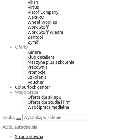
Vikan
Virtus
Vlatof Company
WaxPRO
Wheel Woolies
Work Stuff
Work Stuff Wiadra
Zentool
Zymöl
Oferty
Kariera
Klub detailera
Maszyna plus szkolenie
Pracownia
Promocje
Szkolenia
Voucher
Colourlock center
Współpraca
Oferta dla sklepu
Oferta dla studia i firm
Współpraca medialna
Szukaj
ADBL autodbalnia
Strona główna