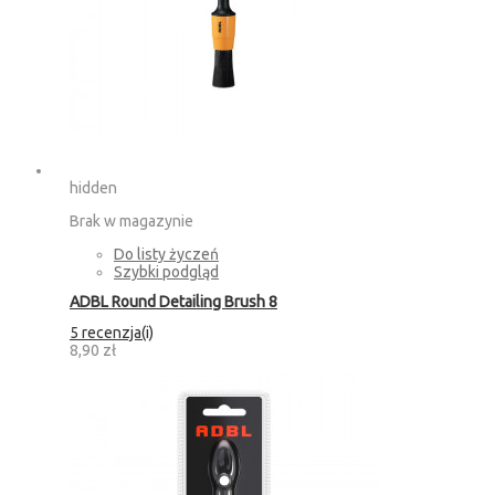
hidden
Brak w magazynie
Do listy życzeń
Szybki podgląd
ADBL Round Detailing Brush 8
5 recenzja(i)
8,90 zł