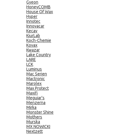
Gyeon
HoneyCOMB
House Of Wax
Hyper
Innotec
Innovacar
Kecav
KiurLab
Koch-Chemie
Kovax
Kwazar
Lake Country
LARE
LCK
Luminus
Mac Serien
Mactronic
Marolex
Max Protect
Maxifi
Meguiar's
Menzerna
Mirka
Monster Shine
Mothers
Murska
MX NOWICKI
Nextzett