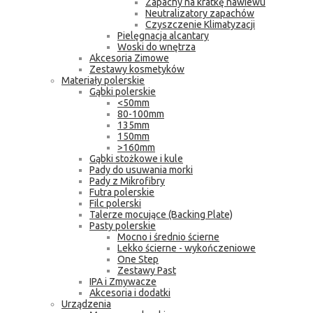
Zapachy na kratkę nawiewu
Neutralizatory zapachów
Czyszczenie Klimatyzacji
Pielęgnacja alcantary
Woski do wnętrza
Akcesoria Zimowe
Zestawy kosmetyków
Materiały polerskie
Gąbki polerskie
<50mm
80-100mm
135mm
150mm
>160mm
Gąbki stożkowe i kule
Pady do usuwania morki
Pady z Mikrofibry
Futra polerskie
Filc polerski
Talerze mocujące (Backing Plate)
Pasty polerskie
Mocno i średnio ścierne
Lekko ścierne - wykończeniowe
One Step
Zestawy Past
IPA i Zmywacze
Akcesoria i dodatki
Urządzenia