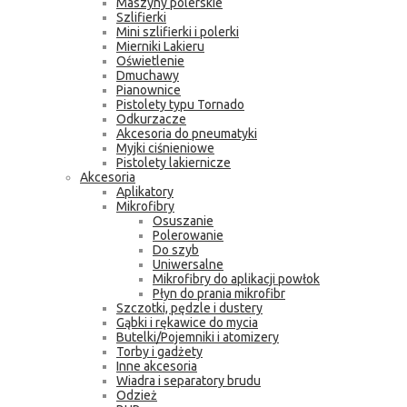
Maszyny polerskie
Szlifierki
Mini szlifierki i polerki
Mierniki Lakieru
Oświetlenie
Dmuchawy
Pianownice
Pistolety typu Tornado
Odkurzacze
Akcesoria do pneumatyki
Myjki ciśnieniowe
Pistolety lakiernicze
Akcesoria
Aplikatory
Mikrofibry
Osuszanie
Polerowanie
Do szyb
Uniwersalne
Mikrofibry do aplikacji powłok
Płyn do prania mikrofibr
Szczotki, pędzle i dustery
Gąbki i rękawice do mycia
Butelki/Pojemniki i atomizery
Torby i gadżety
Inne akcesoria
Wiadra i separatory brudu
Odzież