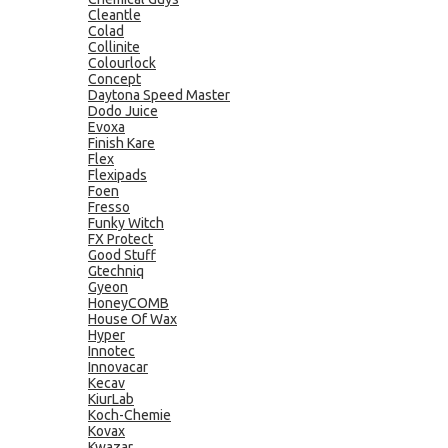
Cleantle
Colad
Collinite
Colourlock
Concept
Daytona Speed Master
Dodo Juice
Evoxa
Finish Kare
Flex
Flexipads
Foen
Fresso
Funky Witch
FX Protect
Good Stuff
Gtechniq
Gyeon
HoneyCOMB
House Of Wax
Hyper
Innotec
Innovacar
Kecav
KiurLab
Koch-Chemie
Kovax
Kwazar