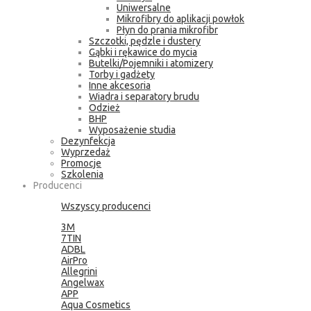
Uniwersalne
Mikrofibry do aplikacji powłok
Płyn do prania mikrofibr
Szczotki, pędzle i dustery
Gąbki i rękawice do mycia
Butelki/Pojemniki i atomizery
Torby i gadżety
Inne akcesoria
Wiadra i separatory brudu
Odzież
BHP
Wyposażenie studia
Dezynfekcja
Wyprzedaż
Promocje
Szkolenia
Producenci
Wszyscy producenci
3M
7TIN
ADBL
AirPro
Allegrini
Angelwax
APP
Aqua Cosmetics