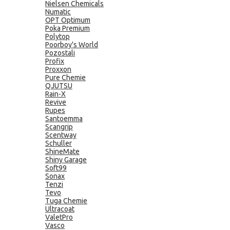
Nielsen Chemicals
Numatic
OPT Optimum
Poka Premium
Polytop
Poorboy's World
Pozostali
Profix
Proxxon
Pure Chemie
QJUTSU
Rain-X
Revive
Rupes
Santoemma
Scangrip
Scentway
Schuller
ShineMate
Shiny Garage
Soft99
Sonax
Tenzi
Tevo
Tuga Chemie
Ultracoat
ValetPro
Vasco