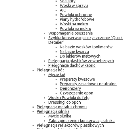
Sealanty
Woski w sprayu
AIO
Powłoki ochronne
Piany hydrofobowe
Woski na mokro
Powłoki na mokro
Wspomaganie osuszania
Szybka konserwacja i czyszczenie "Quick
Detailer"
Na bazie wosków i polimerów
Na bazie kwarcu
Do lakierów matowych
Pielęgnacja plastików zewnętrznych
Pielęgnacja dachów kabrio
Pielęgnacja kół
Mycie kół
Preparaty kwasowe
Preparaty zasadowe i neutralne
Deironizery
Czyszczenie opon
Woski i Powłoki do felg
Dressingi do opon
Pielęgnacja metalu i chromu
Pielęgnacja silnika
Mycie silnika
Zabezpieczenie i konserwacja silnika
Pielęgnacja reflektorów plastikowych