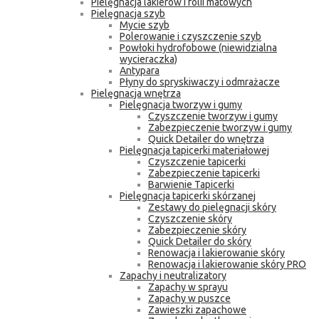
Pielęgnacja lakierów i folii matowych
Pielęgnacja szyb
Mycie szyb
Polerowanie i czyszczenie szyb
Powłoki hydrofobowe (niewidzialna
wycieraczka)
Antypara
Płyny do spryskiwaczy i odmrażacze
Pielęgnacja wnętrza
Pielęgnacja tworzyw i gumy
Czyszczenie tworzyw i gumy
Zabezpieczenie tworzyw i gumy
Quick Detailer do wnętrza
Pielęgnacja tapicerki materiałowej
Czyszczenie tapicerki
Zabezpieczenie tapicerki
Barwienie Tapicerki
Pielęgnacja tapicerki skórzanej
Zestawy do pielęgnacji skóry
Czyszczenie skóry
Zabezpieczenie skóry
Quick Detailer do skóry
Renowacja i lakierowanie skóry
Renowacja i lakierowanie skóry PRO
Zapachy i neutralizatory
Zapachy w sprayu
Zapachy w puszce
Zawieszki zapachowe