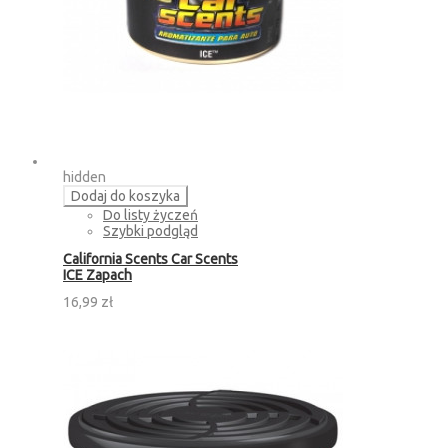
hidden
Dodaj do koszyka
Do listy życzeń
Szybki podgląd
California Scents Car Scents
ICE Zapach
16,99 zł