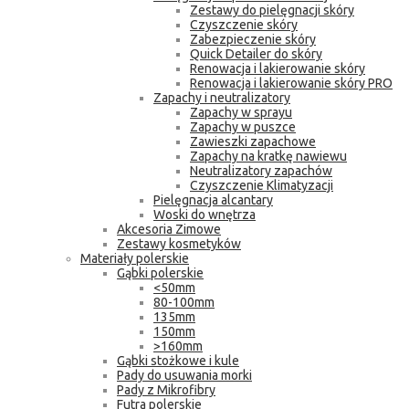
Zestawy do pielęgnacji skóry
Czyszczenie skóry
Zabezpieczenie skóry
Quick Detailer do skóry
Renowacja i lakierowanie skóry
Renowacja i lakierowanie skóry PRO
Zapachy i neutralizatory
Zapachy w sprayu
Zapachy w puszce
Zawieszki zapachowe
Zapachy na kratkę nawiewu
Neutralizatory zapachów
Czyszczenie Klimatyzacji
Pielęgnacja alcantary
Woski do wnętrza
Akcesoria Zimowe
Zestawy kosmetyków
Materiały polerskie
Gąbki polerskie
<50mm
80-100mm
135mm
150mm
>160mm
Gąbki stożkowe i kule
Pady do usuwania morki
Pady z Mikrofibry
Futra polerskie