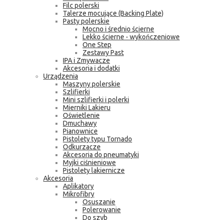
Filc polerski
Talerze mocujące (Backing Plate)
Pasty polerskie
Mocno i średnio ścierne
Lekko ścierne - wykończeniowe
One Step
Zestawy Past
IPA i Zmywacze
Akcesoria i dodatki
Urządzenia
Maszyny polerskie
Szlifierki
Mini szlifierki i polerki
Mierniki Lakieru
Oświetlenie
Dmuchawy
Pianownice
Pistolety typu Tornado
Odkurzacze
Akcesoria do pneumatyki
Myjki ciśnieniowe
Pistolety lakiernicze
Akcesoria
Aplikatory
Mikrofibry
Osuszanie
Polerowanie
Do szyb