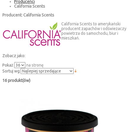
Producenci
California Scents
Producent: California Scents
California Scents to amerykański
producent zapachów i odświeżaczy
powietrza do samochodu, biur i
mieszkań.
Zobacz jako:
Pokaż
na stronę
Sortuj wg
16 produkt(ów)