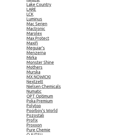
Lake Country
LARE
LCK
Luminus
Mac Serien
Mactronic
Marolex
Max Protect
Maxifi
Meguiar's
Menzerna
Mirka
Monster Shine
Mothers
Murska
MX NOWICKI
Nextzett
Nielsen Chemicals
Numatic
OPT Optimum
Poka Premium
Polytop
Poorboy's World
Pozostali
Profix
Proxxon
Pure Chemie
QJUTSU