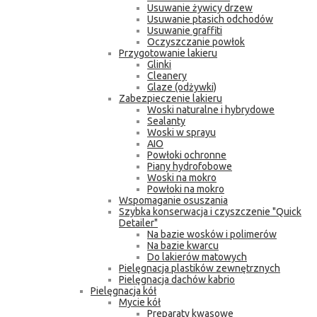
Usuwanie żywicy drzew
Usuwanie ptasich odchodów
Usuwanie graffiti
Oczyszczanie powłok
Przygotowanie lakieru
Glinki
Cleanery
Glaze (odżywki)
Zabezpieczenie lakieru
Woski naturalne i hybrydowe
Sealanty
Woski w sprayu
AIO
Powłoki ochronne
Piany hydrofobowe
Woski na mokro
Powłoki na mokro
Wspomaganie osuszania
Szybka konserwacja i czyszczenie "Quick
Detailer"
Na bazie wosków i polimerów
Na bazie kwarcu
Do lakierów matowych
Pielęgnacja plastików zewnętrznych
Pielęgnacja dachów kabrio
Pielęgnacja kół
Mycie kół
Preparaty kwasowe