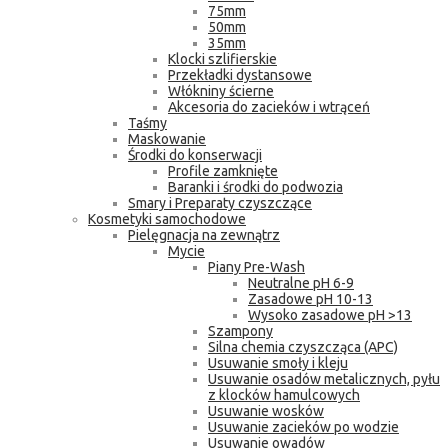
75mm
50mm
35mm
Klocki szlifierskie
Przekładki dystansowe
Włókniny ścierne
Akcesoria do zacieków i wtrąceń
Taśmy
Maskowanie
Środki do konserwacji
Profile zamknięte
Baranki i środki do podwozia
Smary i Preparaty czyszczące
Kosmetyki samochodowe
Pielęgnacja na zewnątrz
Mycie
Piany Pre-Wash
Neutralne pH 6-9
Zasadowe pH 10-13
Wysoko zasadowe pH >13
Szampony
Silna chemia czyszcząca (APC)
Usuwanie smoły i kleju
Usuwanie osadów metalicznych, pyłu
z klocków hamulcowych
Usuwanie wosków
Usuwanie zacieków po wodzie
Usuwanie owadów