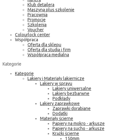
Klub detailera
Maszyna plus szkolenie
Pracownia
Promocje
Szkolenia
Voucher
Colourlock center
Współpraca
Oferta dla sklepu
Oferta dla studia i firm
Współpraca medialna
Kategorie
Kategorie
Lakiery i Materiały lakiernicze
Lakiery w sprayu
Lakiery uniwersalne
Lakiery bezbarwne
Podkłady
Lakiery zaprawkowe
Zaprawki dorabiane
Dodatki
Materiały ścierne
Papiery na mokro - arkusze
Papiery na sucho - arkusze
Krążki ścierne
150mm