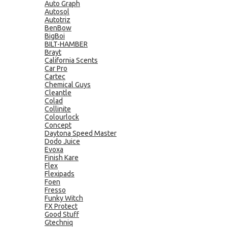
Auto Graph
Autosol
Autotriz
BenBow
BigBoi
BILT-HAMBER
Brayt
California Scents
Car Pro
Cartec
Chemical Guys
Cleantle
Colad
Collinite
Colourlock
Concept
Daytona Speed Master
Dodo Juice
Evoxa
Finish Kare
Flex
Flexipads
Foen
Fresso
Funky Witch
FX Protect
Good Stuff
Gtechniq