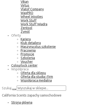
Vikan
Virtus
Vlatof Company
WaxPRO
Wheel Woolies
Work Stuff
Work Stuff Wiadra
Zentool
Zymöl
Oferty
Kariera
Klub detailera
Maszyna plus szkolenie
Pracownia
Promocje
Szkolenia
Voucher
Colourlock center
Współpraca
Oferta dla sklepu
Oferta dla studia i firm
Współpraca medialna
Szukaj
California Scents zapachy samochodowe
Strona główna