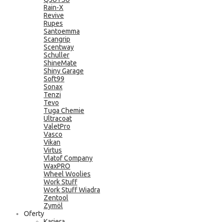
Rain-X
Revive
Rupes
Santoemma
Scangrip
Scentway
Schuller
ShineMate
Shiny Garage
Soft99
Sonax
Tenzi
Tevo
Tuga Chemie
Ultracoat
ValetPro
Vasco
Vikan
Virtus
Vlatof Company
WaxPRO
Wheel Woolies
Work Stuff
Work Stuff Wiadra
Zentool
Zymöl
Oferty
Kariera