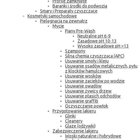
Profile zamknięte
Baranki i środki do podwozia
Smary i Preparaty czyszczące
Kosmetyki samochodowe
Pielęgnacja na zewnątrz
Mycie
Piany Pre-Wash
Neutralne pH 6-9
Zasadowe pH 10-13
Wysoko zasadowe pH >13
Szampony
Silna chemia czyszcząca (APC)
Usuwanie smoły i kleju
Usuwanie osadów metalicznych, pyłu
z klocków hamulcowych
Usuwanie wosków
Usuwanie zacieków po wodzie
Usuwanie owadów
Usuwanie żywicy drzew
Usuwanie ptasich odchodów
Usuwanie graffiti
Oczyszczanie powłok
Przygotowanie lakieru
Glinki
Cleanery
Glaze (odżywki)
Zabezpieczenie lakieru
Woski naturalne i hybrydowe