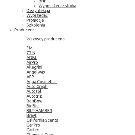
BHP
Wyposażenie studia
Dezynfekcja
Wyprzedaż
Promocje
Szkolenia
Producenci
Wszyscy producenci
3M
7TIN
ADBL
AirPro
Allegrini
Angelwax
APP
Aqua Cosmetics
Auto Graph
Autosol
Autotriz
BenBow
BigBoi
BILT-HAMBER
Brayt
California Scents
Car Pro
Cartec
Chemical Guys