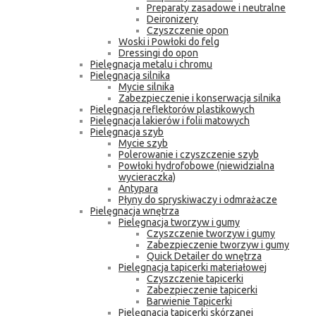
Preparaty zasadowe i neutralne
Deironizery
Czyszczenie opon
Woski i Powłoki do felg
Dressingi do opon
Pielęgnacja metalu i chromu
Pielęgnacja silnika
Mycie silnika
Zabezpieczenie i konserwacja silnika
Pielęgnacja reflektorów plastikowych
Pielęgnacja lakierów i folii matowych
Pielęgnacja szyb
Mycie szyb
Polerowanie i czyszczenie szyb
Powłoki hydrofobowe (niewidzialna
wycieraczka)
Antypara
Płyny do spryskiwaczy i odmrażacze
Pielęgnacja wnętrza
Pielęgnacja tworzyw i gumy
Czyszczenie tworzyw i gumy
Zabezpieczenie tworzyw i gumy
Quick Detailer do wnętrza
Pielęgnacja tapicerki materiałowej
Czyszczenie tapicerki
Zabezpieczenie tapicerki
Barwienie Tapicerki
Pielęgnacja tapicerki skórzanej