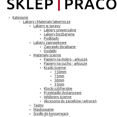
Kategorie
Lakiery i Materiały lakiernicze
Lakiery w sprayu
Lakiery uniwersalne
Lakiery bezbarwne
Podkłady
Lakiery zaprawkowe
Zaprawki dorabiane
Dodatki
Materiały ścierne
Papiery na mokro - arkusze
Papiery na sucho - arkusze
Krążki ścierne
150mm
75mm
50mm
35mm
Klocki szlifierskie
Przekładki dystansowe
Włókniny ścierne
Akcesoria do zacieków i wtrąceń
Taśmy
Maskowanie
Środki do konserwacji