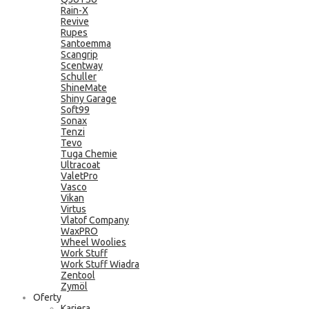
Rain-X
Revive
Rupes
Santoemma
Scangrip
Scentway
Schuller
ShineMate
Shiny Garage
Soft99
Sonax
Tenzi
Tevo
Tuga Chemie
Ultracoat
ValetPro
Vasco
Vikan
Virtus
Vlatof Company
WaxPRO
Wheel Woolies
Work Stuff
Work Stuff Wiadra
Zentool
Zymöl
Oferty
Kariera