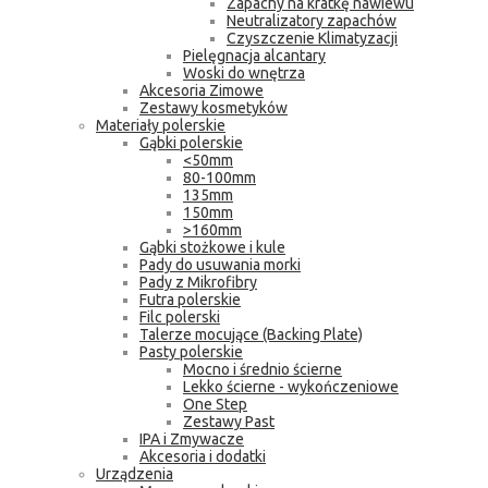
Zapachy na kratkę nawiewu
Neutralizatory zapachów
Czyszczenie Klimatyzacji
Pielęgnacja alcantary
Woski do wnętrza
Akcesoria Zimowe
Zestawy kosmetyków
Materiały polerskie
Gąbki polerskie
<50mm
80-100mm
135mm
150mm
>160mm
Gąbki stożkowe i kule
Pady do usuwania morki
Pady z Mikrofibry
Futra polerskie
Filc polerski
Talerze mocujące (Backing Plate)
Pasty polerskie
Mocno i średnio ścierne
Lekko ścierne - wykończeniowe
One Step
Zestawy Past
IPA i Zmywacze
Akcesoria i dodatki
Urządzenia