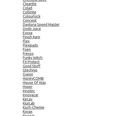
Cleantle
Colad
Collinite
Colourlock
Concept
Daytona Speed Master
Dodo Juice
Evoxa
Finish Kare
Flex
Flexipads
Foen
Fresso
Funky Witch
FX Protect
Good Stuff
Gtechniq
Gyeon
HoneyCOMB
House Of Wax
Hyper
Innotec
Innovacar
Kecav
KiurLab
Koch-Chemie
Kovax
Kwazar