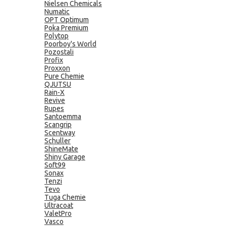
Nielsen Chemicals
Numatic
OPT Optimum
Poka Premium
Polytop
Poorboy's World
Pozostali
Profix
Proxxon
Pure Chemie
QJUTSU
Rain-X
Revive
Rupes
Santoemma
Scangrip
Scentway
Schuller
ShineMate
Shiny Garage
Soft99
Sonax
Tenzi
Tevo
Tuga Chemie
Ultracoat
ValetPro
Vasco