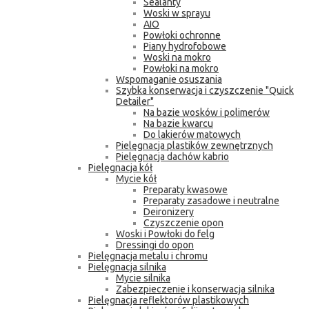
Sealanty
Woski w sprayu
AIO
Powłoki ochronne
Piany hydrofobowe
Woski na mokro
Powłoki na mokro
Wspomaganie osuszania
Szybka konserwacja i czyszczenie "Quick
Detailer"
Na bazie wosków i polimerów
Na bazie kwarcu
Do lakierów matowych
Pielęgnacja plastików zewnętrznych
Pielęgnacja dachów kabrio
Pielęgnacja kół
Mycie kół
Preparaty kwasowe
Preparaty zasadowe i neutralne
Deironizery
Czyszczenie opon
Woski i Powłoki do felg
Dressingi do opon
Pielęgnacja metalu i chromu
Pielęgnacja silnika
Mycie silnika
Zabezpieczenie i konserwacja silnika
Pielęgnacja reflektorów plastikowych