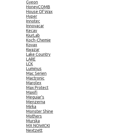
Gyeon
HoneyCOMB
House Of Wax
Hyper
Innotec
Innovacar
Kecav
KiurLab
Koch-Chemie
Kovax
Kwazar
Lake Country
LARE
LCK
Luminus
Mac Serien
Mactronic
Marolex
Max Protect
Maxifi
Meguiar's
Menzerna
Mirka
Monster Shine
Mothers
Murska
MX NOWICKI
Nextzett