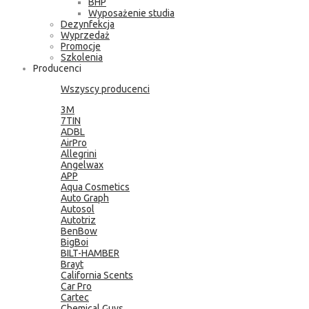
BHP
Wyposażenie studia
Dezynfekcja
Wyprzedaż
Promocje
Szkolenia
Producenci
Wszyscy producenci
3M
7TIN
ADBL
AirPro
Allegrini
Angelwax
APP
Aqua Cosmetics
Auto Graph
Autosol
Autotriz
BenBow
BigBoi
BILT-HAMBER
Brayt
California Scents
Car Pro
Cartec
Chemical Guys