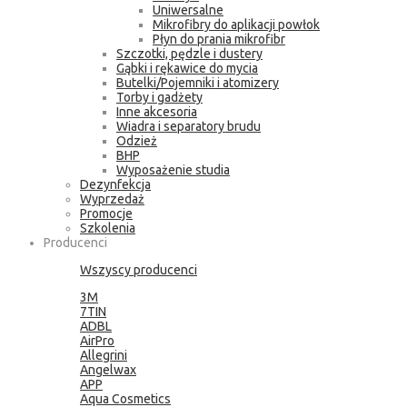
Uniwersalne
Mikrofibry do aplikacji powłok
Płyn do prania mikrofibr
Szczotki, pędzle i dustery
Gąbki i rękawice do mycia
Butelki/Pojemniki i atomizery
Torby i gadżety
Inne akcesoria
Wiadra i separatory brudu
Odzież
BHP
Wyposażenie studia
Dezynfekcja
Wyprzedaż
Promocje
Szkolenia
Producenci
Wszyscy producenci
3M
7TIN
ADBL
AirPro
Allegrini
Angelwax
APP
Aqua Cosmetics