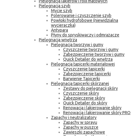
Pielęgnacja lakierów i folii matowych
Pielęgnacja szyb
Mycie szyb
Polerowanie i czyszczenie szyb
Powłoki hydrofobowe (niewidzialna
wycieraczka)
Antypara
Płyny do spryskiwaczy i odmrażacze
Pielęgnacja wnętrza
Pielęgnacja tworzyw i gumy
Czyszczenie tworzyw i gumy
Zabezpieczenie tworzyw i gumy
Quick Detailer do wnętrza
Pielęgnacja tapicerki materiałowej
Czyszczenie tapicerki
Zabezpieczenie tapicerki
Barwienie Tapicerki
Pielęgnacja tapicerki skórzanej
Zestawy do pielęgnacji skóry
Czyszczenie skóry
Zabezpieczenie skóry
Quick Detailer do skóry
Renowacja i lakierowanie skóry
Renowacja i lakierowanie skóry PRO
Zapachy i neutralizatory
Zapachy w sprayu
Zapachy w puszce
Zawieszki zapachowe