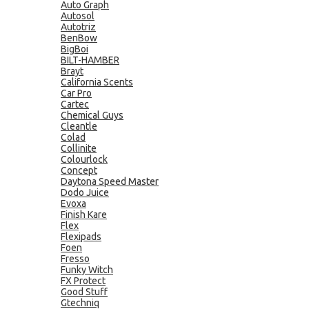
Auto Graph
Autosol
Autotriz
BenBow
BigBoi
BILT-HAMBER
Brayt
California Scents
Car Pro
Cartec
Chemical Guys
Cleantle
Colad
Collinite
Colourlock
Concept
Daytona Speed Master
Dodo Juice
Evoxa
Finish Kare
Flex
Flexipads
Foen
Fresso
Funky Witch
FX Protect
Good Stuff
Gtechniq