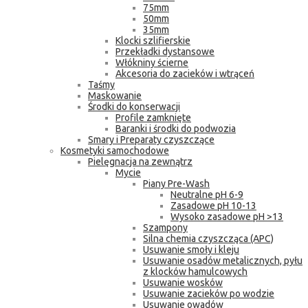
75mm
50mm
35mm
Klocki szlifierskie
Przekładki dystansowe
Włókniny ścierne
Akcesoria do zacieków i wtrąceń
Taśmy
Maskowanie
Środki do konserwacji
Profile zamknięte
Baranki i środki do podwozia
Smary i Preparaty czyszczące
Kosmetyki samochodowe
Pielęgnacja na zewnątrz
Mycie
Piany Pre-Wash
Neutralne pH 6-9
Zasadowe pH 10-13
Wysoko zasadowe pH >13
Szampony
Silna chemia czyszcząca (APC)
Usuwanie smoły i kleju
Usuwanie osadów metalicznych, pyłu
z klocków hamulcowych
Usuwanie wosków
Usuwanie zacieków po wodzie
Usuwanie owadów