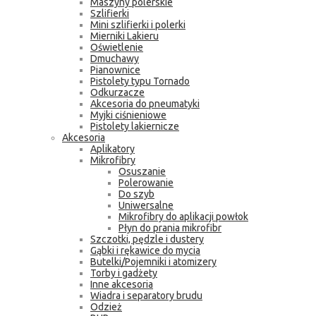
Maszyny polerskie
Szlifierki
Mini szlifierki i polerki
Mierniki Lakieru
Oświetlenie
Dmuchawy
Pianownice
Pistolety typu Tornado
Odkurzacze
Akcesoria do pneumatyki
Myjki ciśnieniowe
Pistolety lakiernicze
Akcesoria
Aplikatory
Mikrofibry
Osuszanie
Polerowanie
Do szyb
Uniwersalne
Mikrofibry do aplikacji powłok
Płyn do prania mikrofibr
Szczotki, pędzle i dustery
Gąbki i rękawice do mycia
Butelki/Pojemniki i atomizery
Torby i gadżety
Inne akcesoria
Wiadra i separatory brudu
Odzież