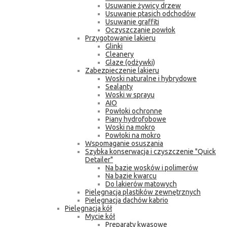
Usuwanie żywicy drzew
Usuwanie ptasich odchodów
Usuwanie graffiti
Oczyszczanie powłok
Przygotowanie lakieru
Glinki
Cleanery
Glaze (odżywki)
Zabezpieczenie lakieru
Woski naturalne i hybrydowe
Sealanty
Woski w sprayu
AIO
Powłoki ochronne
Piany hydrofobowe
Woski na mokro
Powłoki na mokro
Wspomaganie osuszania
Szybka konserwacja i czyszczenie "Quick
Detailer"
Na bazie wosków i polimerów
Na bazie kwarcu
Do lakierów matowych
Pielęgnacja plastików zewnętrznych
Pielęgnacja dachów kabrio
Pielęgnacja kół
Mycie kół
Preparaty kwasowe