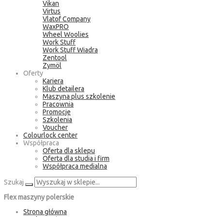
Vikan
Virtus
Vlatof Company
WaxPRO
Wheel Woolies
Work Stuff
Work Stuff Wiadra
Zentool
Zymöl
Oferty
Kariera
Klub detailera
Maszyna plus szkolenie
Pracownia
Promocje
Szkolenia
Voucher
Colourlock center
Współpraca
Oferta dla sklepu
Oferta dla studia i firm
Współpraca medialna
Szukaj
Flex maszyny polerskie
Strona główna