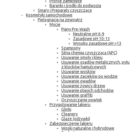
Profile zamknięte
Baranki i środki do podwozia
Smary i Preparaty czyszczące
Kosmetyki samochodowe
Pielęgnacja na zewnątrz
Mycie
Piany Pre-Wash
Neutralne pH 6-9
Zasadowe pH 10-13
Wysoko zasadowe pH >13
Szampony
Silna chemia czyszcząca (APC)
Usuwanie smoły i kleju
Usuwanie osadów metalicznych, pyłu
z klocków hamulcowych
Usuwanie wosków
Usuwanie zacieków po wodzie
Usuwanie owadów
Usuwanie żywicy drzew
Usuwanie ptasich odchodów
Usuwanie graffiti
Oczyszczanie powłok
Przygotowanie lakieru
Glinki
Cleanery
Glaze (odżywki)
Zabezpieczenie lakieru
Woski naturalne i hybrydowe