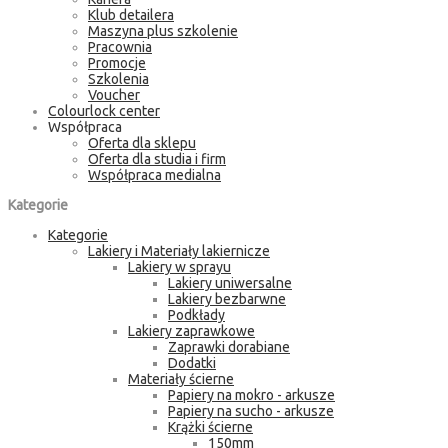
Klub detailera
Maszyna plus szkolenie
Pracownia
Promocje
Szkolenia
Voucher
Colourlock center
Współpraca
Oferta dla sklepu
Oferta dla studia i firm
Współpraca medialna
Kategorie
Kategorie
Lakiery i Materiały lakiernicze
Lakiery w sprayu
Lakiery uniwersalne
Lakiery bezbarwne
Podkłady
Lakiery zaprawkowe
Zaprawki dorabiane
Dodatki
Materiały ścierne
Papiery na mokro - arkusze
Papiery na sucho - arkusze
Krążki ścierne
150mm