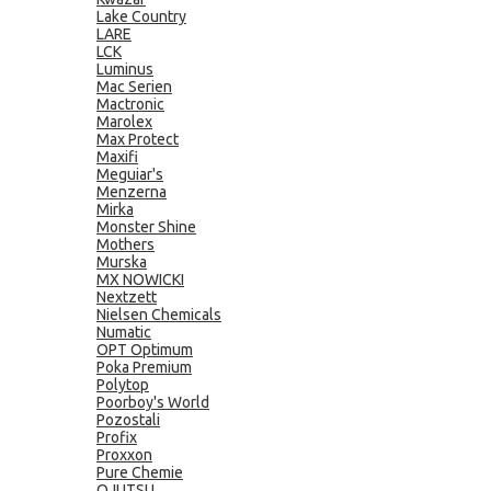
Lake Country
LARE
LCK
Luminus
Mac Serien
Mactronic
Marolex
Max Protect
Maxifi
Meguiar's
Menzerna
Mirka
Monster Shine
Mothers
Murska
MX NOWICKI
Nextzett
Nielsen Chemicals
Numatic
OPT Optimum
Poka Premium
Polytop
Poorboy's World
Pozostali
Profix
Proxxon
Pure Chemie
QJUTSU