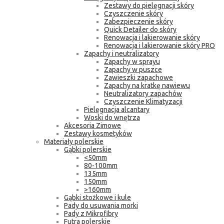
Zestawy do pielęgnacji skóry
Czyszczenie skóry
Zabezpieczenie skóry
Quick Detailer do skóry
Renowacja i lakierowanie skóry
Renowacja i lakierowanie skóry PRO
Zapachy i neutralizatory
Zapachy w sprayu
Zapachy w puszce
Zawieszki zapachowe
Zapachy na kratkę nawiewu
Neutralizatory zapachów
Czyszczenie Klimatyzacji
Pielęgnacja alcantary
Woski do wnętrza
Akcesoria Zimowe
Zestawy kosmetyków
Materiały polerskie
Gąbki polerskie
<50mm
80-100mm
135mm
150mm
>160mm
Gąbki stożkowe i kule
Pady do usuwania morki
Pady z Mikrofibry
Futra polerskie