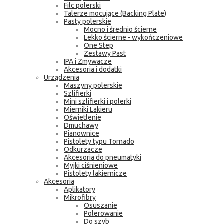
Filc polerski
Talerze mocujące (Backing Plate)
Pasty polerskie
Mocno i średnio ścierne
Lekko ścierne - wykończeniowe
One Step
Zestawy Past
IPA i Zmywacze
Akcesoria i dodatki
Urządzenia
Maszyny polerskie
Szlifierki
Mini szlifierki i polerki
Mierniki Lakieru
Oświetlenie
Dmuchawy
Pianownice
Pistolety typu Tornado
Odkurzacze
Akcesoria do pneumatyki
Myjki ciśnieniowe
Pistolety lakiernicze
Akcesoria
Aplikatory
Mikrofibry
Osuszanie
Polerowanie
Do szyb