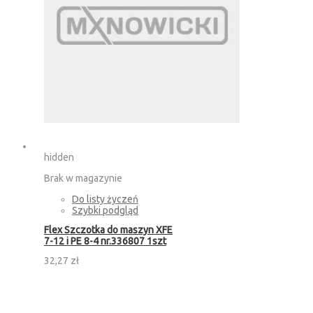
hidden
Brak w magazynie
Do listy życzeń
Szybki podgląd
Flex Szczotka do maszyn XFE
7-12 i PE 8-4 nr.336807 1szt
32,27 zł