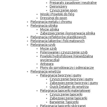
Preparaty zasadowe i neutralne
Deironizery
Czyszczenie opon
Woski i Powłoki do felg
Dressingi do opon
Pielęgnacja metalu i chromu
Pielęgnacja silnika
Mycie silnika
Zabezpieczenie i konserwacja silnika
Pielęgnacja reflektorów plastikowych
Pielęgnacja lakierów i folii matowych
Pielęgnacja szyb
Mycie szyb
Polerowanie i czyszczenie szyb
Powłoki hydrofobowe (niewidzialna
wycieraczka)
Antypara
Płyny do spryskiwaczy i odmrażacze
Pielęgnacja wnętrza
Pielęgnacja tworzyw i gumy
Czyszczenie tworzyw i gumy
Zabezpieczenie tworzyw i gumy
Quick Detailer do wnętrza
Pielęgnacja tapicerki materiałowej
Czyszczenie tapicerki
Zabezpieczenie tapicerki
Barwienie Tapicerki
Pielęgnacja tapicerki skórzanej