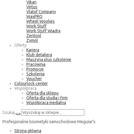
Vikan
Virtus
Vlatof Company
WaxPRO
Wheel Woolies
Work Stuff
Work Stuff Wiadra
Zentool
Zymöl
Oferty
Kariera
Klub detailera
Maszyna plus szkolenie
Pracownia
Promocje
Szkolenia
Voucher
Colourlock center
Współpraca
Oferta dla sklepu
Oferta dla studia i firm
Współpraca medialna
Szukaj
Profesjonalne kosmetyki samochodowe Meguiar's
Strona główna