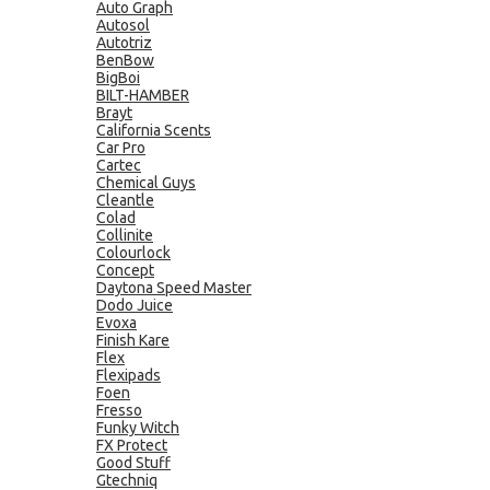
Auto Graph
Autosol
Autotriz
BenBow
BigBoi
BILT-HAMBER
Brayt
California Scents
Car Pro
Cartec
Chemical Guys
Cleantle
Colad
Collinite
Colourlock
Concept
Daytona Speed Master
Dodo Juice
Evoxa
Finish Kare
Flex
Flexipads
Foen
Fresso
Funky Witch
FX Protect
Good Stuff
Gtechniq