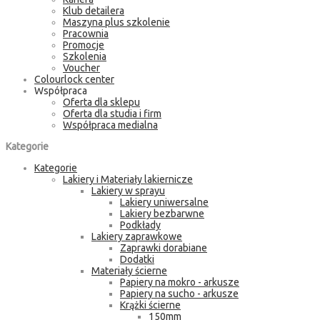
Klub detailera
Maszyna plus szkolenie
Pracownia
Promocje
Szkolenia
Voucher
Colourlock center
Współpraca
Oferta dla sklepu
Oferta dla studia i firm
Współpraca medialna
Kategorie
Kategorie
Lakiery i Materiały lakiernicze
Lakiery w sprayu
Lakiery uniwersalne
Lakiery bezbarwne
Podkłady
Lakiery zaprawkowe
Zaprawki dorabiane
Dodatki
Materiały ścierne
Papiery na mokro - arkusze
Papiery na sucho - arkusze
Krążki ścierne
150mm