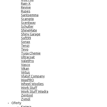
Rain-X
Revive
Rupes
Santoemma
Scangrip
Scentway
Schuller
ShineMate
Shiny Garage
Soft99
Sonax
Tenzi
Tevo
Tuga Chemie
Ultracoat
ValetPro
Vasco
Vikan
Virtus
Vlatof Company
WaxPRO
Wheel Woolies
Work Stuff
Work Stuff Wiadra
Zentool
Zymöl
Oferty
Kariera