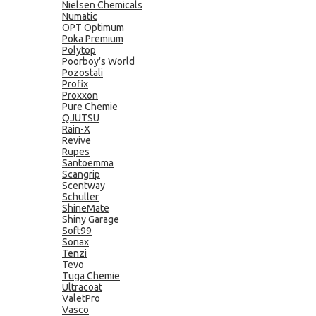
Nielsen Chemicals
Numatic
OPT Optimum
Poka Premium
Polytop
Poorboy's World
Pozostali
Profix
Proxxon
Pure Chemie
QJUTSU
Rain-X
Revive
Rupes
Santoemma
Scangrip
Scentway
Schuller
ShineMate
Shiny Garage
Soft99
Sonax
Tenzi
Tevo
Tuga Chemie
Ultracoat
ValetPro
Vasco