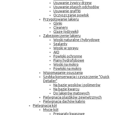
Usuwanie żywicy drzew
Usuwanie ptasich odchodów
Usuwanie graffiti
Oczyszczanie powłok
Przygotowanie lakieru
Glinki
Cleanery
Glaze (odżywki)
Zabezpieczenie lakieru
Woski naturalne i hybrydowe
Sealanty
Woski w sprayu
AIO
Powłoki ochronne
Piany hydrofobowe
Woski na mokro
Powłoki na mokro
Wspomaganie osuszania
Szybka konserwacja i czyszczenie "Quick
Detailer"
Na bazie wosków i polimerów
Na bazie kwarcu
Do lakierów matowych
Pielęgnacja plastików zewnętrznych
Pielęgnacja dachów kabrio
Pielęgnacja kół
Mycie kół
Preparaty kwasowe