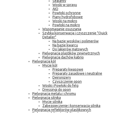
Sealanty
Woski w sprayu
AIO
Powłoki ochronne
Piany hydrofobowe
Woski na mokro
Powłoki na mokro
Wspomaganie osuszania
Szybka konserwacja i czyszczenie "Quick
Detailer"
Na bazie wosków i polimerów
Na bazie kwarcu
Do lakierów matowych
Pielęgnacja plastików zewnętrznych
Pielęgnacja dachów kabrio
Pielęgnacja kół
Mycie kół
Preparaty kwasowe
Preparaty zasadowe i neutralne
Deironizery
Czyszczenie opon
Woski i Powłoki do felg
Dressingi do opon
Pielęgnacja metalu i chromu
Pielęgnacja silnika
Mycie silnika
Zabezpieczenie i konserwacja silnika
Pielęgnacja reflektorów plastikowych