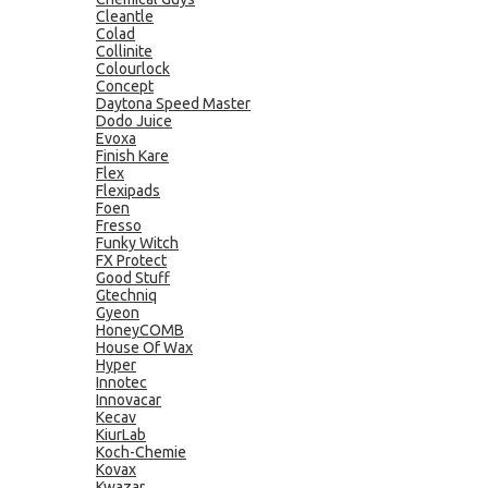
Cleantle
Colad
Collinite
Colourlock
Concept
Daytona Speed Master
Dodo Juice
Evoxa
Finish Kare
Flex
Flexipads
Foen
Fresso
Funky Witch
FX Protect
Good Stuff
Gtechniq
Gyeon
HoneyCOMB
House Of Wax
Hyper
Innotec
Innovacar
Kecav
KiurLab
Koch-Chemie
Kovax
Kwazar