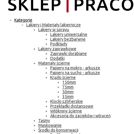
Kategorie
Lakiery i Materiały lakiernicze
Lakiery w sprayu
Lakiery uniwersalne
Lakiery bezbarwne
Podkłady
Lakiery zaprawkowe
Zaprawki dorabiane
Dodatki
Materiały ścierne
Papiery na mokro - arkusze
Papiery na sucho - arkusze
Krążki ścierne
150mm
75mm
50mm
35mm
Klocki szlifierskie
Przekładki dystansowe
Włókniny ścierne
Akcesoria do zacieków i wtrąceń
Taśmy
Maskowanie
Środki do konserwacji