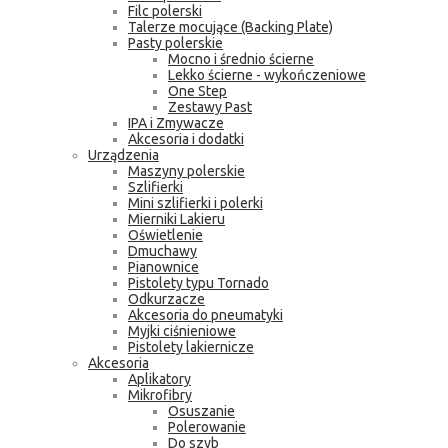
Filc polerski
Talerze mocujące (Backing Plate)
Pasty polerskie
Mocno i średnio ścierne
Lekko ścierne - wykończeniowe
One Step
Zestawy Past
IPA i Zmywacze
Akcesoria i dodatki
Urządzenia
Maszyny polerskie
Szlifierki
Mini szlifierki i polerki
Mierniki Lakieru
Oświetlenie
Dmuchawy
Pianownice
Pistolety typu Tornado
Odkurzacze
Akcesoria do pneumatyki
Myjki ciśnieniowe
Pistolety lakiernicze
Akcesoria
Aplikatory
Mikrofibry
Osuszanie
Polerowanie
Do szyb