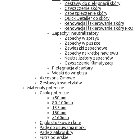
Zestawy do pielęgnacji skóry
Czyszczenie skóry
Zabezpieczenie skóry
Quick Detailer do skóry
Renowacja i lakierowanie skóry
Renowacja i lakierowanie skóry PRO
Zapachy i neutralizatory
Zapachy w sprayu
Zapachy w puszce
Zawieszki zapachowe
Zapachy na kratkę nawiewu
Neutralizatory zapachów
Czyszczenie Klimatyzacji
Pielęgnacja alcantary
Woski do wnętrza
Akcesoria Zimowe
Zestawy kosmetyków
Materiały polerskie
Gąbki polerskie
<50mm
80-100mm
135mm
150mm
>160mm
Gąbki stożkowe i kule
Pady do usuwania morki
Pady z Mikrofibry
Futra polerskie