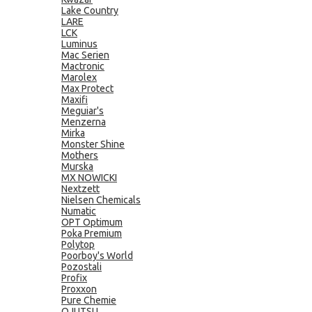
Lake Country
LARE
LCK
Luminus
Mac Serien
Mactronic
Marolex
Max Protect
Maxifi
Meguiar's
Menzerna
Mirka
Monster Shine
Mothers
Murska
MX NOWICKI
Nextzett
Nielsen Chemicals
Numatic
OPT Optimum
Poka Premium
Polytop
Poorboy's World
Pozostali
Profix
Proxxon
Pure Chemie
QJUTSU