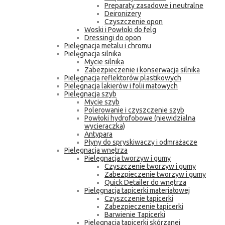
Preparaty zasadowe i neutralne
Deironizery
Czyszczenie opon
Woski i Powłoki do felg
Dressingi do opon
Pielęgnacja metalu i chromu
Pielęgnacja silnika
Mycie silnika
Zabezpieczenie i konserwacja silnika
Pielęgnacja reflektorów plastikowych
Pielęgnacja lakierów i folii matowych
Pielęgnacja szyb
Mycie szyb
Polerowanie i czyszczenie szyb
Powłoki hydrofobowe (niewidzialna
wycieraczka)
Antypara
Płyny do spryskiwaczy i odmrażacze
Pielęgnacja wnętrza
Pielęgnacja tworzyw i gumy
Czyszczenie tworzyw i gumy
Zabezpieczenie tworzyw i gumy
Quick Detailer do wnętrza
Pielęgnacja tapicerki materiałowej
Czyszczenie tapicerki
Zabezpieczenie tapicerki
Barwienie Tapicerki
Pielęgnacja tapicerki skórzanej