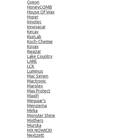
Gyeon
HoneyCOMB
House Of Wax
Hyper
Innotec
Innovacar
Kecav
KiurLab
Koch-Chemie
Kovax
Kwazar
Lake Country
LARE
LCK
Luminus
Mac Serien
Mactronic
Marolex
Max Protect
Maxifi
Meguiar's
Menzerna
Mirka
Monster Shine
Mothers
Murska
MX NOWICKI
Nextzett