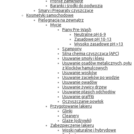
Profile zamknięte
Baranki i środki do podwozia
Smary i Preparaty czyszczące
Kosmetyki samochodowe
Pielęgnacja na zewnątrz
Mycie
Piany Pre-Wash
Neutralne pH 6-9
Zasadowe pH 10-13
Wysoko zasadowe pH >13
Szampony
Silna chemia czyszcząca (APC)
Usuwanie smoły i kleju
Usuwanie osadów metalicznych, pyłu
z klocków hamulcowych
Usuwanie wosków
Usuwanie zacieków po wodzie
Usuwanie owadów
Usuwanie żywicy drzew
Usuwanie ptasich odchodów
Usuwanie graffiti
Oczyszczanie powłok
Przygotowanie lakieru
Glinki
Cleanery
Glaze (odżywki)
Zabezpieczenie lakieru
Woski naturalne i hybrydowe