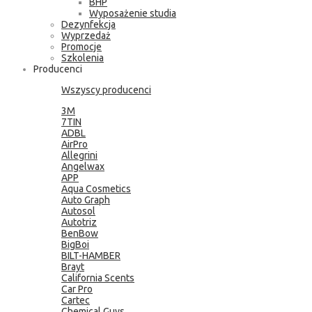
BHP
Wyposażenie studia
Dezynfekcja
Wyprzedaż
Promocje
Szkolenia
Producenci
Wszyscy producenci
3M
7TIN
ADBL
AirPro
Allegrini
Angelwax
APP
Aqua Cosmetics
Auto Graph
Autosol
Autotriz
BenBow
BigBoi
BILT-HAMBER
Brayt
California Scents
Car Pro
Cartec
Chemical Guys