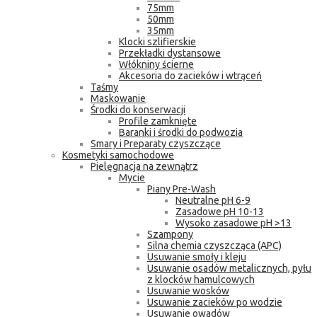
75mm
50mm
35mm
Klocki szlifierskie
Przekładki dystansowe
Włókniny ścierne
Akcesoria do zacieków i wtrąceń
Taśmy
Maskowanie
Środki do konserwacji
Profile zamknięte
Baranki i środki do podwozia
Smary i Preparaty czyszczące
Kosmetyki samochodowe
Pielęgnacja na zewnątrz
Mycie
Piany Pre-Wash
Neutralne pH 6-9
Zasadowe pH 10-13
Wysoko zasadowe pH >13
Szampony
Silna chemia czyszcząca (APC)
Usuwanie smoły i kleju
Usuwanie osadów metalicznych, pyłu
z klocków hamulcowych
Usuwanie wosków
Usuwanie zacieków po wodzie
Usuwanie owadów