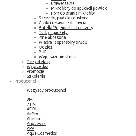
Uniwersalne
Mikrofibry do aplikacji powłok
Płyn do prania mikrofibr
Szczotki, pędzle i dustery
Gąbki i rękawice do mycia
Butelki/Pojemniki i atomizery
Torby i gadżety
Inne akcesoria
Wiadra i separatory brudu
Odzież
BHP
Wyposażenie studia
Dezynfekcja
Wyprzedaż
Promocje
Szkolenia
Producenci
Wszyscy producenci
3M
7TIN
ADBL
AirPro
Allegrini
Angelwax
APP
Aqua Cosmetics