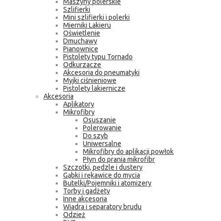
Maszyny polerskie
Szlifierki
Mini szlifierki i polerki
Mierniki Lakieru
Oświetlenie
Dmuchawy
Pianownice
Pistolety typu Tornado
Odkurzacze
Akcesoria do pneumatyki
Myjki ciśnieniowe
Pistolety lakiernicze
Akcesoria
Aplikatory
Mikrofibry
Osuszanie
Polerowanie
Do szyb
Uniwersalne
Mikrofibry do aplikacji powłok
Płyn do prania mikrofibr
Szczotki, pędzle i dustery
Gąbki i rękawice do mycia
Butelki/Pojemniki i atomizery
Torby i gadżety
Inne akcesoria
Wiadra i separatory brudu
Odzież