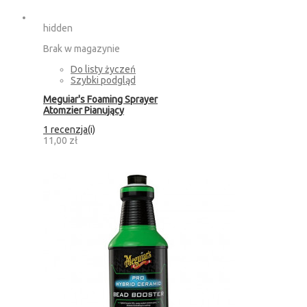
hidden
Brak w magazynie
Do listy życzeń
Szybki podgląd
Meguiar's Foaming Sprayer
Atomzier Pianujący
1 recenzja(i)
11,00 zł