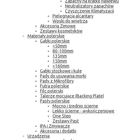
Zapachy na kratkę nawiewu
Neutralizatory zapachów
Czyszczenie Klimatyzacji
Pielęgnacja alcantary
Woski do wnętrza
Akcesoria Zimowe
Zestawy kosmetyków
Materiały polerskie
Gąbki polerskie
<50mm
80-100mm
135mm
150mm
>160mm
Gąbki stożkowe i kule
Pady do usuwania morki
Pady z Mikrofibry
Futra polerskie
Filc polerski
Talerze mocujące (Backing Plate)
Pasty polerskie
Mocno i średnio ścierne
Lekko ścierne - wykończeniowe
One Step
Zestawy Past
IPA i Zmywacze
Akcesoria i dodatki
Urządzenia