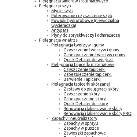
Pielęgnacja lakierów i folii matowych
Pielęgnacja szyb
Mycie szyb
Polerowanie i czyszczenie szyb
Powłoki hydrofobowe (niewidzialna
wycieraczka)
Antypara
Płyny do spryskiwaczy i odmrażacze
Pielęgnacja wnętrza
Pielęgnacja tworzyw i gumy
Czyszczenie tworzyw i gumy
Zabezpieczenie tworzyw i gumy
Quick Detailer do wnętrza
Pielęgnacja tapicerki materiałowej
Czyszczenie tapicerki
Zabezpieczenie tapicerki
Barwienie Tapicerki
Pielęgnacja tapicerki skórzanej
Zestawy do pielęgnacji skóry
Czyszczenie skóry
Zabezpieczenie skóry
Quick Detailer do skóry
Renowacja i lakierowanie skóry
Renowacja i lakierowanie skóry PRO
Zapachy i neutralizatory
Zapachy w sprayu
Zapachy w puszce
Zawieszki zapachowe