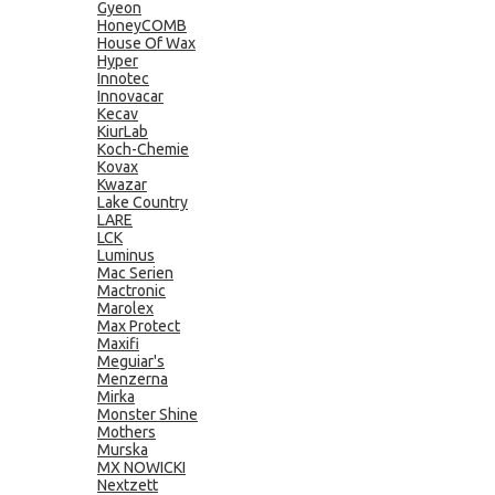
Gyeon
HoneyCOMB
House Of Wax
Hyper
Innotec
Innovacar
Kecav
KiurLab
Koch-Chemie
Kovax
Kwazar
Lake Country
LARE
LCK
Luminus
Mac Serien
Mactronic
Marolex
Max Protect
Maxifi
Meguiar's
Menzerna
Mirka
Monster Shine
Mothers
Murska
MX NOWICKI
Nextzett