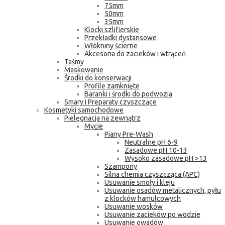
75mm
50mm
35mm
Klocki szlifierskie
Przekładki dystansowe
Włókniny ścierne
Akcesoria do zacieków i wtrąceń
Taśmy
Maskowanie
Środki do konserwacji
Profile zamknięte
Baranki i środki do podwozia
Smary i Preparaty czyszczące
Kosmetyki samochodowe
Pielęgnacja na zewnątrz
Mycie
Piany Pre-Wash
Neutralne pH 6-9
Zasadowe pH 10-13
Wysoko zasadowe pH >13
Szampony
Silna chemia czyszcząca (APC)
Usuwanie smoły i kleju
Usuwanie osadów metalicznych, pyłu
z klocków hamulcowych
Usuwanie wosków
Usuwanie zacieków po wodzie
Usuwanie owadów