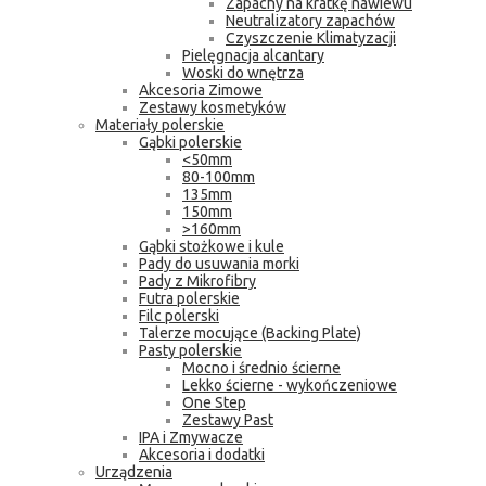
Zapachy na kratkę nawiewu
Neutralizatory zapachów
Czyszczenie Klimatyzacji
Pielęgnacja alcantary
Woski do wnętrza
Akcesoria Zimowe
Zestawy kosmetyków
Materiały polerskie
Gąbki polerskie
<50mm
80-100mm
135mm
150mm
>160mm
Gąbki stożkowe i kule
Pady do usuwania morki
Pady z Mikrofibry
Futra polerskie
Filc polerski
Talerze mocujące (Backing Plate)
Pasty polerskie
Mocno i średnio ścierne
Lekko ścierne - wykończeniowe
One Step
Zestawy Past
IPA i Zmywacze
Akcesoria i dodatki
Urządzenia