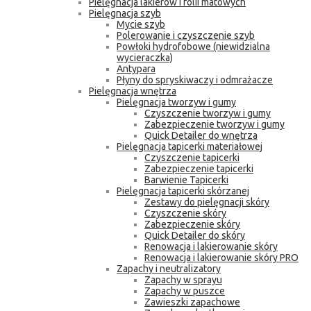
Pielęgnacja lakierów i folii matowych
Pielęgnacja szyb
Mycie szyb
Polerowanie i czyszczenie szyb
Powłoki hydrofobowe (niewidzialna
wycieraczka)
Antypara
Płyny do spryskiwaczy i odmrażacze
Pielęgnacja wnętrza
Pielęgnacja tworzyw i gumy
Czyszczenie tworzyw i gumy
Zabezpieczenie tworzyw i gumy
Quick Detailer do wnętrza
Pielęgnacja tapicerki materiałowej
Czyszczenie tapicerki
Zabezpieczenie tapicerki
Barwienie Tapicerki
Pielęgnacja tapicerki skórzanej
Zestawy do pielęgnacji skóry
Czyszczenie skóry
Zabezpieczenie skóry
Quick Detailer do skóry
Renowacja i lakierowanie skóry
Renowacja i lakierowanie skóry PRO
Zapachy i neutralizatory
Zapachy w sprayu
Zapachy w puszce
Zawieszki zapachowe