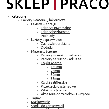
Kategorie
Lakiery i Materiały lakiernicze
Lakiery w sprayu
Lakiery uniwersalne
Lakiery bezbarwne
Podkłady
Lakiery zaprawkowe
Zaprawki dorabiane
Dodatki
Materiały ścierne
Papiery na mokro - arkusze
Papiery na sucho - arkusze
Krążki ścierne
150mm
75mm
50mm
35mm
Klocki szlifierskie
Przekładki dystansowe
Włókniny ścierne
Akcesoria do zacieków i wtrąceń
Taśmy
Maskowanie
Środki do konserwacji