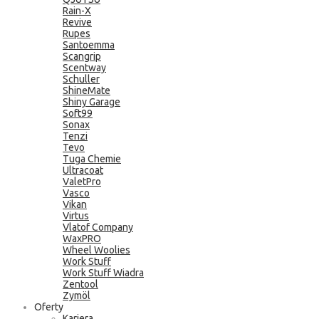
Rain-X
Revive
Rupes
Santoemma
Scangrip
Scentway
Schuller
ShineMate
Shiny Garage
Soft99
Sonax
Tenzi
Tevo
Tuga Chemie
Ultracoat
ValetPro
Vasco
Vikan
Virtus
Vlatof Company
WaxPRO
Wheel Woolies
Work Stuff
Work Stuff Wiadra
Zentool
Zymöl
Oferty
Kariera