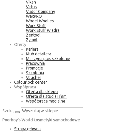
Vikan
Virtus
Vlatof Company
WaxPRO
Wheel Woolies
Work Stuff
Work Stuff Wiadra
Zentool
Zymöl
Oferty
Kariera
Klub detailera
Maszyna plus szkolenie
Pracownia
Promocje
Szkolenia
Voucher
Colourlock center
Współpraca
Oferta dla sklepu
Oferta dla studia i firm
Współpraca medialna
Szukaj
Poorboy's World kosmetyki samochodowe
Strona główna