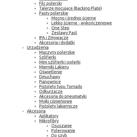
Filc polerski
Talerze mocujące (Backing Plate)
Pasty polerskie
Mocno i średnio ścierne
Lekko ścierne - wykończeniowe
One Step
Zestawy Past
IPA i Zmywacze
Akcesoria i dodatki
Urządzenia
Maszyny polerskie
Szlifierki
Mini szlifierki i polerki
Mierniki Lakieru
Oświetlenie
Dmuchawy
Pianownice
Pistolety typu Tornado
Odkurzacze
Akcesoria do pneumatyki
Myjki ciśnieniowe
Pistolety lakiernicze
Akcesoria
Aplikatory
Mikrofibry
Osuszanie
Polerowanie
Do szyb