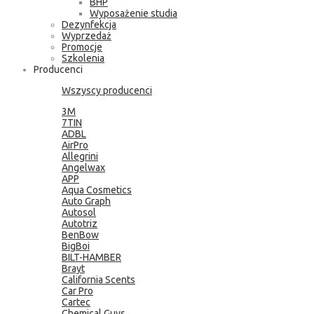
BHP
Wyposażenie studia
Dezynfekcja
Wyprzedaż
Promocje
Szkolenia
Producenci
Wszyscy producenci
3M
7TIN
ADBL
AirPro
Allegrini
Angelwax
APP
Aqua Cosmetics
Auto Graph
Autosol
Autotriz
BenBow
BigBoi
BILT-HAMBER
Brayt
California Scents
Car Pro
Cartec
Chemical Guys