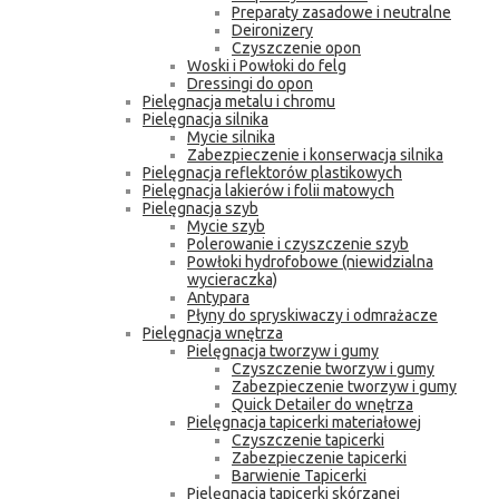
Preparaty zasadowe i neutralne
Deironizery
Czyszczenie opon
Woski i Powłoki do felg
Dressingi do opon
Pielęgnacja metalu i chromu
Pielęgnacja silnika
Mycie silnika
Zabezpieczenie i konserwacja silnika
Pielęgnacja reflektorów plastikowych
Pielęgnacja lakierów i folii matowych
Pielęgnacja szyb
Mycie szyb
Polerowanie i czyszczenie szyb
Powłoki hydrofobowe (niewidzialna
wycieraczka)
Antypara
Płyny do spryskiwaczy i odmrażacze
Pielęgnacja wnętrza
Pielęgnacja tworzyw i gumy
Czyszczenie tworzyw i gumy
Zabezpieczenie tworzyw i gumy
Quick Detailer do wnętrza
Pielęgnacja tapicerki materiałowej
Czyszczenie tapicerki
Zabezpieczenie tapicerki
Barwienie Tapicerki
Pielęgnacja tapicerki skórzanej