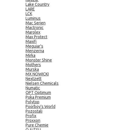
Lake Country
LARE
LCK
Luminus
Mac Serien
Mactronic
Marolex
Max Protect
Maxifi
Meguiar's
Menzerna
Mirka
Monster Shine
Mothers
Murska
MX NOWICKI
Nextzett
Nielsen Chemicals
Numatic
OPT Optimum
Poka Premium
Polytop
Poorboy's World
Pozostali
Profix
Proxxon
Pure Chemie
QJUTSU