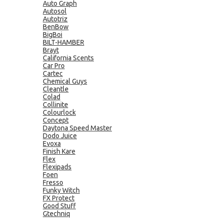
Auto Graph
Autosol
Autotriz
BenBow
BigBoi
BILT-HAMBER
Brayt
California Scents
Car Pro
Cartec
Chemical Guys
Cleantle
Colad
Collinite
Colourlock
Concept
Daytona Speed Master
Dodo Juice
Evoxa
Finish Kare
Flex
Flexipads
Foen
Fresso
Funky Witch
FX Protect
Good Stuff
Gtechniq