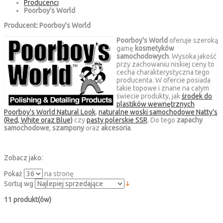
Producenci
Poorboy's World
Producent: Poorboy's World
Poorboy's World
oferuje szeroką
gamę
kosmetyków
samochodowych
. Wysoka jakość
przy zachowaniu niskiej ceny to
cecha charakterystyczna tego
producenta. W ofercie posiada
takie topowe i znane na całym
świecie produkty, jak
środek do
plastików wewnętrznych
Poorboy's World Natural Look
,
naturalne woski samochodowe Natty's
(Red, White oraz Blue)
czy
pasty polerskie SSR
. Do tego
zapachy
samochodowe
,
szampony
oraz
akcesoria
.
Zobacz jako:
Pokaż
na stronę
Sortuj wg
11 produkt(ów)