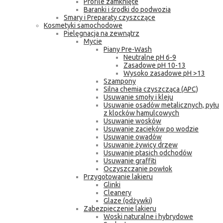
Profile zamknięte
Baranki i środki do podwozia
Smary i Preparaty czyszczące
Kosmetyki samochodowe
Pielęgnacja na zewnątrz
Mycie
Piany Pre-Wash
Neutralne pH 6-9
Zasadowe pH 10-13
Wysoko zasadowe pH >13
Szampony
Silna chemia czyszcząca (APC)
Usuwanie smoły i kleju
Usuwanie osadów metalicznych, pyłu
z klocków hamulcowych
Usuwanie wosków
Usuwanie zacieków po wodzie
Usuwanie owadów
Usuwanie żywicy drzew
Usuwanie ptasich odchodów
Usuwanie graffiti
Oczyszczanie powłok
Przygotowanie lakieru
Glinki
Cleanery
Glaze (odżywki)
Zabezpieczenie lakieru
Woski naturalne i hybrydowe