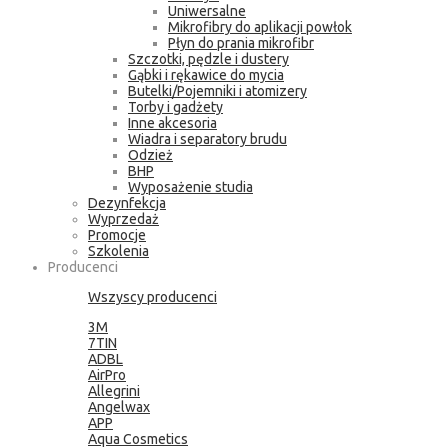
Uniwersalne
Mikrofibry do aplikacji powłok
Płyn do prania mikrofibr
Szczotki, pędzle i dustery
Gąbki i rękawice do mycia
Butelki/Pojemniki i atomizery
Torby i gadżety
Inne akcesoria
Wiadra i separatory brudu
Odzież
BHP
Wyposażenie studia
Dezynfekcja
Wyprzedaż
Promocje
Szkolenia
Producenci
Wszyscy producenci
3M
7TIN
ADBL
AirPro
Allegrini
Angelwax
APP
Aqua Cosmetics