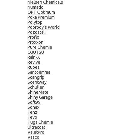
Nielsen Chemicals
Numatic
OPT Optimum
Poka Premium
Polytop
Poorboy's World
Pozostali
Profix
Proxxon
Pure Chemie
QJUTSU
Rain-X
Revive
Rupes
Santoemma
Scangrip
Scentway
Schuller
ShineMate
Shiny Garage
Soft99
Sonax
Tenzi
Tevo
Tuga Chemie
Ultracoat
ValetPro
Vasco