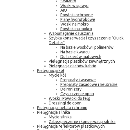
Sealanty
Woski w sprayu
AIO
Powłoki ochronne
Piany hydrofobowe
Woski na mokro
Powłoki na mokro
Wspomaganie osuszania
Szybka konserwacja i czyszczenie "Quick
Detailer"
Na bazie wosków i polimerów
Na bazie kwarcu
Do lakierów matowych
Pielęgnacja plastików zewnętrznych
Pielęgnacja dachów kabrio
Pielęgnacja kół
Mycie kół
Preparaty kwasowe
Preparaty zasadowe i neutralne
Deironizery
Czyszczenie opon
Woski i Powłoki do felg
Dressingi do opon
Pielęgnacja metalu i chromu
Pielęgnacja silnika
Mycie silnika
Zabezpieczenie i konserwacja silnika
Pielęgnacja reflektorów plastikowych