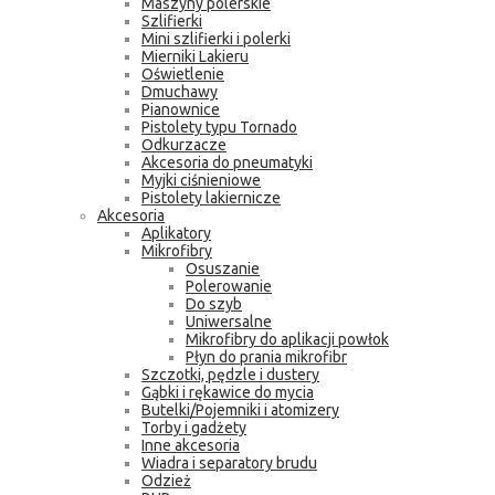
Maszyny polerskie
Szlifierki
Mini szlifierki i polerki
Mierniki Lakieru
Oświetlenie
Dmuchawy
Pianownice
Pistolety typu Tornado
Odkurzacze
Akcesoria do pneumatyki
Myjki ciśnieniowe
Pistolety lakiernicze
Akcesoria
Aplikatory
Mikrofibry
Osuszanie
Polerowanie
Do szyb
Uniwersalne
Mikrofibry do aplikacji powłok
Płyn do prania mikrofibr
Szczotki, pędzle i dustery
Gąbki i rękawice do mycia
Butelki/Pojemniki i atomizery
Torby i gadżety
Inne akcesoria
Wiadra i separatory brudu
Odzież