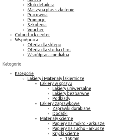
Klub detailera
Maszyna plus szkolenie
Pracownia
Promocje
Szkolenia
Voucher
Colourlock center
Współpraca
Oferta dla sklepu
Oferta dla studia i firm
Współpraca medialna
Kategorie
Kategorie
Lakiery i Materiały lakiernicze
Lakiery w sprayu
Lakiery uniwersalne
Lakiery bezbarwne
Podkłady
Lakiery zaprawkowe
Zaprawki dorabiane
Dodatki
Materiały ścierne
Papiery na mokro - arkusze
Papiery na sucho - arkusze
Krążki ścierne
150mm