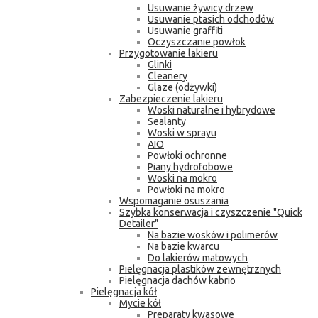
Usuwanie żywicy drzew
Usuwanie ptasich odchodów
Usuwanie graffiti
Oczyszczanie powłok
Przygotowanie lakieru
Glinki
Cleanery
Glaze (odżywki)
Zabezpieczenie lakieru
Woski naturalne i hybrydowe
Sealanty
Woski w sprayu
AIO
Powłoki ochronne
Piany hydrofobowe
Woski na mokro
Powłoki na mokro
Wspomaganie osuszania
Szybka konserwacja i czyszczenie "Quick
Detailer"
Na bazie wosków i polimerów
Na bazie kwarcu
Do lakierów matowych
Pielęgnacja plastików zewnętrznych
Pielęgnacja dachów kabrio
Pielęgnacja kół
Mycie kół
Preparaty kwasowe