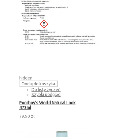
hidden
Dodaj do koszyka
Do listy życzeń
Szybki podgląd
Poorboy's World Natural Look
473ml
79,90 zł