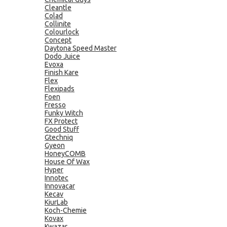
Cleantle
Colad
Collinite
Colourlock
Concept
Daytona Speed Master
Dodo Juice
Evoxa
Finish Kare
Flex
Flexipads
Foen
Fresso
Funky Witch
FX Protect
Good Stuff
Gtechniq
Gyeon
HoneyCOMB
House Of Wax
Hyper
Innotec
Innovacar
Kecav
KiurLab
Koch-Chemie
Kovax
Kwazar