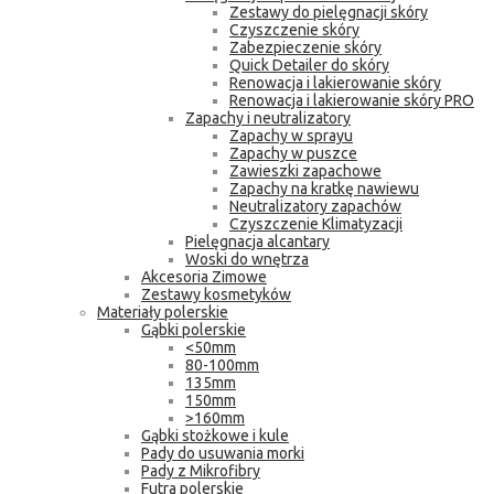
Zestawy do pielęgnacji skóry
Czyszczenie skóry
Zabezpieczenie skóry
Quick Detailer do skóry
Renowacja i lakierowanie skóry
Renowacja i lakierowanie skóry PRO
Zapachy i neutralizatory
Zapachy w sprayu
Zapachy w puszce
Zawieszki zapachowe
Zapachy na kratkę nawiewu
Neutralizatory zapachów
Czyszczenie Klimatyzacji
Pielęgnacja alcantary
Woski do wnętrza
Akcesoria Zimowe
Zestawy kosmetyków
Materiały polerskie
Gąbki polerskie
<50mm
80-100mm
135mm
150mm
>160mm
Gąbki stożkowe i kule
Pady do usuwania morki
Pady z Mikrofibry
Futra polerskie