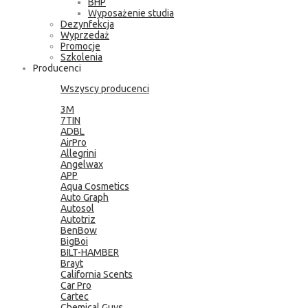
BHP
Wyposażenie studia
Dezynfekcja
Wyprzedaż
Promocje
Szkolenia
Producenci
Wszyscy producenci
3M
7TIN
ADBL
AirPro
Allegrini
Angelwax
APP
Aqua Cosmetics
Auto Graph
Autosol
Autotriz
BenBow
BigBoi
BILT-HAMBER
Brayt
California Scents
Car Pro
Cartec
Chemical Guys