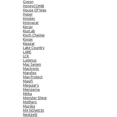
Gyeon
HoneyCOMB
House Of Wax
Hyper
Innotec
Innovacar
Kecav
KiurLab
Koch-Chemie
Kovax
Kwazar
Lake Country
LARE
LCK
Luminus
Mac Serien
Mactronic
Marolex
Max Protect
Maxifi
Meguiar's
Menzerna
Mirka
Monster Shine
Mothers
Murska
MX NOWICKI
Nextzett