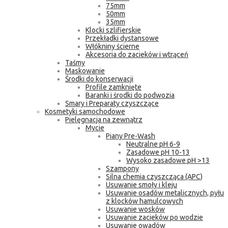
75mm
50mm
35mm
Klocki szlifierskie
Przekładki dystansowe
Włókniny ścierne
Akcesoria do zacieków i wtrąceń
Taśmy
Maskowanie
Środki do konserwacji
Profile zamknięte
Baranki i środki do podwozia
Smary i Preparaty czyszczące
Kosmetyki samochodowe
Pielęgnacja na zewnątrz
Mycie
Piany Pre-Wash
Neutralne pH 6-9
Zasadowe pH 10-13
Wysoko zasadowe pH >13
Szampony
Silna chemia czyszcząca (APC)
Usuwanie smoły i kleju
Usuwanie osadów metalicznych, pyłu
z klocków hamulcowych
Usuwanie wosków
Usuwanie zacieków po wodzie
Usuwanie owadów