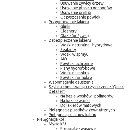
Usuwanie żywicy drzew
Usuwanie ptasich odchodów
Usuwanie graffiti
Oczyszczanie powłok
Przygotowanie lakieru
Glinki
Cleanery
Glaze (odżywki)
Zabezpieczenie lakieru
Woski naturalne i hybrydowe
Sealanty
Woski w sprayu
AIO
Powłoki ochronne
Piany hydrofobowe
Woski na mokro
Powłoki na mokro
Wspomaganie osuszania
Szybka konserwacja i czyszczenie "Quick
Detailer"
Na bazie wosków i polimerów
Na bazie kwarcu
Do lakierów matowych
Pielęgnacja plastików zewnętrznych
Pielęgnacja dachów kabrio
Pielęgnacja kół
Mycie kół
Preparaty kwasowe