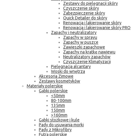
Zestawy do pielęgnacji skóry
Czyszczenie skóry
Zabezpieczenie skóry
Quick Detailer do skóry
Renowacja i lakierowanie skóry
Renowacja i lakierowanie skóry PRO
Zapachy i neutralizatory
Zapachy w sprayu
Zapachy w puszce
Zawieszki zapachowe
Zapachy na kratkę nawiewu
Neutralizatory zapachów
Czyszczenie Klimatyzacji
Pielęgnacja alcantary
Woski do wnętrza
Akcesoria Zimowe
Zestawy kosmetyków
Materiały polerskie
Gąbki polerskie
<50mm
80-100mm
135mm
150mm
>160mm
Gąbki stożkowe i kule
Pady do usuwania morki
Pady z Mikrofibry
Futra polerskie