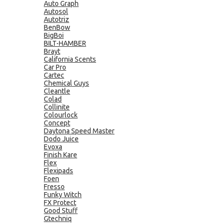
Auto Graph
Autosol
Autotriz
BenBow
BigBoi
BILT-HAMBER
Brayt
California Scents
Car Pro
Cartec
Chemical Guys
Cleantle
Colad
Collinite
Colourlock
Concept
Daytona Speed Master
Dodo Juice
Evoxa
Finish Kare
Flex
Flexipads
Foen
Fresso
Funky Witch
FX Protect
Good Stuff
Gtechniq