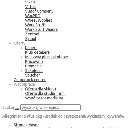
Vikan
Virtus
Vlatof Company
WaxPRO
Wheel Woolies
Work Stuff
Work Stuff Wiadra
Zentool
Zymöl
Oferty
Kariera
Klub detailera
Maszyna plus szkolenie
Pracownia
Promocje
Szkolenia
Voucher
Colourlock center
Współpraca
Oferta dla sklepu
Oferta dla studia i firm
Współpraca medialna
Szukaj
Allegrini M15 Plus 5kg - środek do czyszczenia wykładzin i dywanów
Strona główna