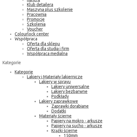
Klub detailera
Maszyna plus szkolenie
Pracownia
Promocje
Szkolenia
Voucher
Colourlock center
Współpraca
Oferta dla sklepu
Oferta dla studia i firm
Współpraca medialna
Kategorie
Kategorie
Lakiery i Materiały lakiernicze
Lakiery w sprayu
Lakiery uniwersalne
Lakiery bezbarwne
Podkłady
Lakiery zaprawkowe
Zaprawki dorabiane
Dodatki
Materiały ścierne
Papiery na mokro - arkusze
Papiery na sucho - arkusze
Krążki ścierne
150mm