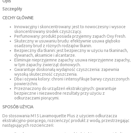
Opis
Szczegóły
CECHY GŁÓWNE
Innowacyjny i skoncentrowany: jest to nowoczesny i wysoce
skoncentrowany środek czyszczący.
Perfumowany: produkt posiada przyjemny zapach Oxy Fresh.
Skuteczny w usuwaniu brudu: efektywnie usuwa głęboko
osadzony brud z różnych rodzajów tkanin.
Bezpieczny dla tkanin: jest bezpieczny w użyciu na tkaninach,
dywanach, aksamicie i alcantarze.
Eliminuje nieprzyjemne zapachy: usuwa nieprzyjemne zapachy,
w tym zapachy zwierząt domowych.
Gwarantuje doskonałą wydajność czyszczenia: zapewnia
wysoką skuteczność czyszczenia.
Dba i ożywia kolory: chroni i intensyfikuje barwy czyszczonych
powierzchni.
Przeznaczony do urządzeń ekstrakcyjnych: gwarantuje
bezpieczne i niezawodne rezultaty przy użyciu z
odkurzaczami piorącymi.
SPOSÓB UŻYCIA
Do stosowania M15 Lavamoquette Plus z użyciem odkurzacza
ekstrakcyjno-piorącego, rozcieńczyć produkt z wodą, przestrzegając
następujących rozcieńczeń: