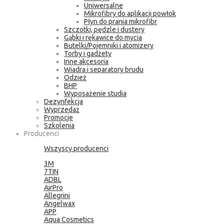
Uniwersalne
Mikrofibry do aplikacji powłok
Płyn do prania mikrofibr
Szczotki, pędzle i dustery
Gąbki i rękawice do mycia
Butelki/Pojemniki i atomizery
Torby i gadżety
Inne akcesoria
Wiadra i separatory brudu
Odzież
BHP
Wyposażenie studia
Dezynfekcja
Wyprzedaż
Promocje
Szkolenia
Producenci
Wszyscy producenci
3M
7TIN
ADBL
AirPro
Allegrini
Angelwax
APP
Aqua Cosmetics