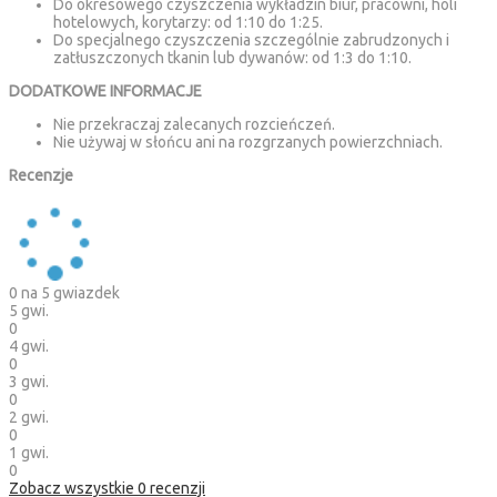
Do okresowego czyszczenia wykładzin biur, pracowni, holi
hotelowych, korytarzy: od 1:10 do 1:25.
Do specjalnego czyszczenia szczególnie zabrudzonych i
zatłuszczonych tkanin lub dywanów: od 1:3 do 1:10.
DODATKOWE INFORMACJE
Nie przekraczaj zalecanych rozcieńczeń.
Nie używaj w słońcu ani na rozgrzanych powierzchniach.
Recenzje
0
na 5 gwiazdek
5 gwi.
0
4 gwi.
0
3 gwi.
0
2 gwi.
0
1 gwi.
0
Zobacz wszystkie
0
recenzji