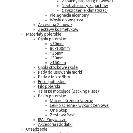
Zapachy na kratkę nawiewu
Neutralizatory zapachów
Czyszczenie Klimatyzacji
Pielęgnacja alcantary
Woski do wnętrza
Akcesoria Zimowe
Zestawy kosmetyków
Materiały polerskie
Gąbki polerskie
<50mm
80-100mm
135mm
150mm
>160mm
Gąbki stożkowe i kule
Pady do usuwania morki
Pady z Mikrofibry
Futra polerskie
Filc polerski
Talerze mocujące (Backing Plate)
Pasty polerskie
Mocno i średnio ścierne
Lekko ścierne - wykończeniowe
One Step
Zestawy Past
IPA i Zmywacze
Akcesoria i dodatki
Urządzenia