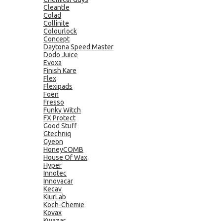
Cleantle
Colad
Collinite
Colourlock
Concept
Daytona Speed Master
Dodo Juice
Evoxa
Finish Kare
Flex
Flexipads
Foen
Fresso
Funky Witch
FX Protect
Good Stuff
Gtechniq
Gyeon
HoneyCOMB
House Of Wax
Hyper
Innotec
Innovacar
Kecav
KiurLab
Koch-Chemie
Kovax
Kwazar