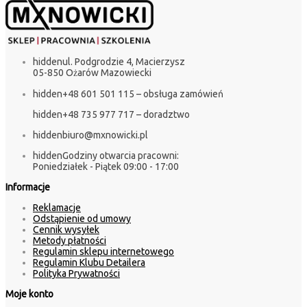
hidden
ul. Podgrodzie 4, Macierzysz
05-850 Ożarów Mazowiecki
hidden
+48 601 501 115 – obsługa zamówień
hidden
+48 735 977 717 – doradztwo
hidden
biuro@mxnowicki.pl
hidden
Godziny otwarcia pracowni:
Poniedziałek - Piątek 09:00 - 17:00
Informacje
Reklamacje
Odstąpienie od umowy
Cennik wysyłek
Metody płatności
Regulamin sklepu internetowego
Regulamin Klubu Detailera
Polityka Prywatności
Moje konto