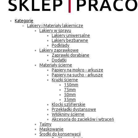
Kategorie
Lakiery i Materiały lakiernicze
Lakiery w sprayu
Lakiery uniwersalne
Lakiery bezbarwne
Podkłady
Lakiery zaprawkowe
Zaprawki dorabiane
Dodatki
Materiały ścierne
Papiery na mokro - arkusze
Papiery na sucho - arkusze
Krążki ścierne
150mm
75mm
50mm
35mm
Klocki szlifierskie
Przekładki dystansowe
Włókniny ścierne
Akcesoria do zacieków i wtrąceń
Taśmy
Maskowanie
Środki do konserwacji