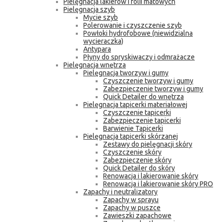
Pielęgnacja lakierów i folii matowych
Pielęgnacja szyb
Mycie szyb
Polerowanie i czyszczenie szyb
Powłoki hydrofobowe (niewidzialna
wycieraczka)
Antypara
Płyny do spryskiwaczy i odmrażacze
Pielęgnacja wnętrza
Pielęgnacja tworzyw i gumy
Czyszczenie tworzyw i gumy
Zabezpieczenie tworzyw i gumy
Quick Detailer do wnętrza
Pielęgnacja tapicerki materiałowej
Czyszczenie tapicerki
Zabezpieczenie tapicerki
Barwienie Tapicerki
Pielęgnacja tapicerki skórzanej
Zestawy do pielęgnacji skóry
Czyszczenie skóry
Zabezpieczenie skóry
Quick Detailer do skóry
Renowacja i lakierowanie skóry
Renowacja i lakierowanie skóry PRO
Zapachy i neutralizatory
Zapachy w sprayu
Zapachy w puszce
Zawieszki zapachowe