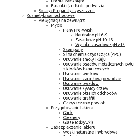
Profile zamknięte
Baranki i środki do podwozia
Smary i Preparaty czyszczące
Kosmetyki samochodowe
Pielęgnacja na zewnątrz
Mycie
Piany Pre-Wash
Neutralne pH 6-9
Zasadowe pH 10-13
Wysoko zasadowe pH >13
Szampony
Silna chemia czyszcząca (APC)
Usuwanie smoły i kleju
Usuwanie osadów metalicznych, pyłu
z klocków hamulcowych
Usuwanie wosków
Usuwanie zacieków po wodzie
Usuwanie owadów
Usuwanie żywicy drzew
Usuwanie ptasich odchodów
Usuwanie graffiti
Oczyszczanie powłok
Przygotowanie lakieru
Glinki
Cleanery
Glaze (odżywki)
Zabezpieczenie lakieru
Woski naturalne i hybrydowe