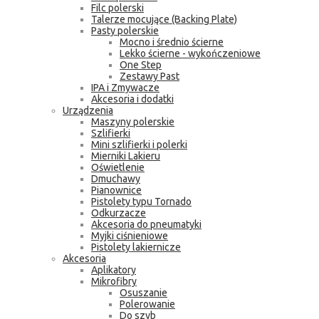
Filc polerski
Talerze mocujące (Backing Plate)
Pasty polerskie
Mocno i średnio ścierne
Lekko ścierne - wykończeniowe
One Step
Zestawy Past
IPA i Zmywacze
Akcesoria i dodatki
Urządzenia
Maszyny polerskie
Szlifierki
Mini szlifierki i polerki
Mierniki Lakieru
Oświetlenie
Dmuchawy
Pianownice
Pistolety typu Tornado
Odkurzacze
Akcesoria do pneumatyki
Myjki ciśnieniowe
Pistolety lakiernicze
Akcesoria
Aplikatory
Mikrofibry
Osuszanie
Polerowanie
Do szyb