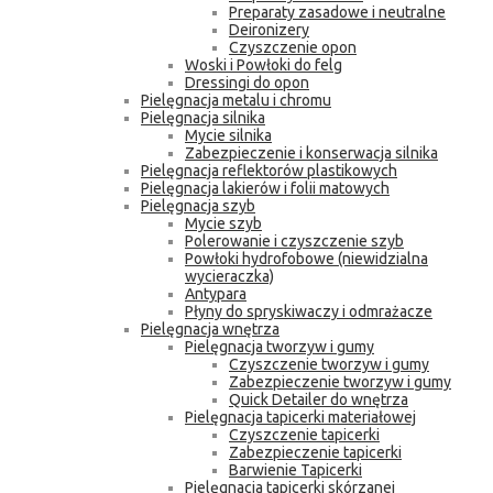
Preparaty zasadowe i neutralne
Deironizery
Czyszczenie opon
Woski i Powłoki do felg
Dressingi do opon
Pielęgnacja metalu i chromu
Pielęgnacja silnika
Mycie silnika
Zabezpieczenie i konserwacja silnika
Pielęgnacja reflektorów plastikowych
Pielęgnacja lakierów i folii matowych
Pielęgnacja szyb
Mycie szyb
Polerowanie i czyszczenie szyb
Powłoki hydrofobowe (niewidzialna
wycieraczka)
Antypara
Płyny do spryskiwaczy i odmrażacze
Pielęgnacja wnętrza
Pielęgnacja tworzyw i gumy
Czyszczenie tworzyw i gumy
Zabezpieczenie tworzyw i gumy
Quick Detailer do wnętrza
Pielęgnacja tapicerki materiałowej
Czyszczenie tapicerki
Zabezpieczenie tapicerki
Barwienie Tapicerki
Pielęgnacja tapicerki skórzanej