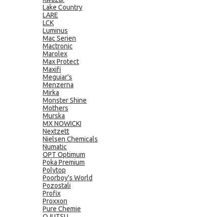
Lake Country
LARE
LCK
Luminus
Mac Serien
Mactronic
Marolex
Max Protect
Maxifi
Meguiar's
Menzerna
Mirka
Monster Shine
Mothers
Murska
MX NOWICKI
Nextzett
Nielsen Chemicals
Numatic
OPT Optimum
Poka Premium
Polytop
Poorboy's World
Pozostali
Profix
Proxxon
Pure Chemie
QJUTSU