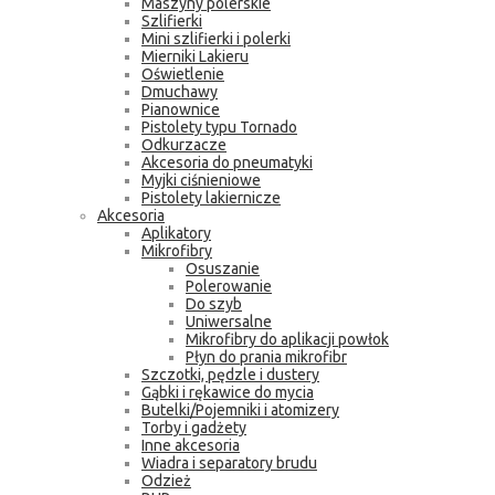
Maszyny polerskie
Szlifierki
Mini szlifierki i polerki
Mierniki Lakieru
Oświetlenie
Dmuchawy
Pianownice
Pistolety typu Tornado
Odkurzacze
Akcesoria do pneumatyki
Myjki ciśnieniowe
Pistolety lakiernicze
Akcesoria
Aplikatory
Mikrofibry
Osuszanie
Polerowanie
Do szyb
Uniwersalne
Mikrofibry do aplikacji powłok
Płyn do prania mikrofibr
Szczotki, pędzle i dustery
Gąbki i rękawice do mycia
Butelki/Pojemniki i atomizery
Torby i gadżety
Inne akcesoria
Wiadra i separatory brudu
Odzież