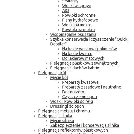
Sealanty
Woski w sprayu
AIO
Powłoki ochronne
Piany hydrofobowe
Woski na mokro
Powłoki na mokro
Wspomaganie osuszania
Szybka konserwacja i czyszczenie "Quick
Detailer"
Na bazie wosków i polimerów
Na bazie kwarcu
Do lakierów matowych
Pielęgnacja plastików zewnętrznych
Pielęgnacja dachów kabrio
Pielęgnacja kół
Mycie kół
Preparaty kwasowe
Preparaty zasadowe i neutralne
Deironizery
Czyszczenie opon
Woski i Powłoki do felg
Dressingi do opon
Pielęgnacja metalu i chromu
Pielęgnacja silnika
Mycie silnika
Zabezpieczenie i konserwacja silnika
Pielęgnacja reflektorów plastikowych