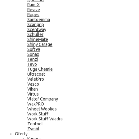
Rain-X
Revive
Rupes
Santoemma
Scangrip
Scentway
Schuller
ShineMate
Shiny Garage
Soft99
Sonax
Tenzi
Tevo
Tuga Chemie
Ultracoat
ValetPro
Vasco
Vikan
Virtus
Vlatof Company
WaxPRO
Wheel Woolies
Work Stuff
Work Stuff Wiadra
Zentool
Zymöl
Oferty
Kariera