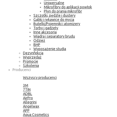
Uniwersalne
Mikrofibry do aplikacji powłok
Płyn do prania mikrofibr
Szczotki, pędzle i dustery
Gąbki i rękawice do mycia
Butelki/Pojemniki i atomizery
Torby i gadżety
Inne akcesoria
Wiadra i separatory brudu
Odzież
BHP
Wyposażenie studia
Dezynfekcja
Wyprzedaż
Promocje
Szkolenia
Producenci
Wszyscy producenci
3M
7TIN
ADBL
AirPro
Allegrini
Angelwax
APP
Aqua Cosmetics