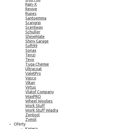
Rain-X
Revive
Rupes
Santoemma
Scangrip
Scentway
Schuller
ShineMate
Shiny Garage
Soft99
Sonax
Tenzi
Tevo
Tuga Chemie
Ultracoat
ValetPro
Vasco
Vikan
Virtus
Vlatof Company
WaxPRO
Wheel Woolies
Work Stuff
Work Stuff Wiadra
Zentool
Zymöl
Oferty
Kariera