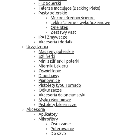
Filc polerski
Talerze mocujące (Backing Plate)
Pasty polerskie
Mocno i średnio ścierne
Lekko ścierne - wykończeniowe
One Step
Zestawy Past
IPA i Zmywacze
Akcesoria i dodatki
Urządzenia
Maszyny polerskie
Szlifierki
Mini szlifierki i polerki
Mierniki Lakieru
Oświetlenie
Dmuchawy
Pianownice
Pistolety typu Tornado
Odkurzacze
Akcesoria do pneumatyki
Myjki ciśnieniowe
Pistolety lakiernicze
Akcesoria
Aplikatory
Mikrofibry
Osuszanie
Polerowanie
Do szyb