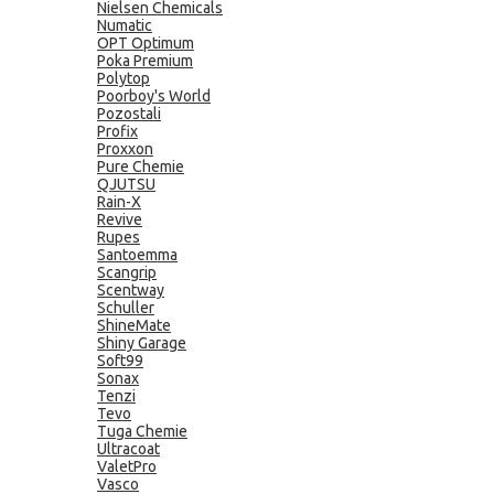
Nielsen Chemicals
Numatic
OPT Optimum
Poka Premium
Polytop
Poorboy's World
Pozostali
Profix
Proxxon
Pure Chemie
QJUTSU
Rain-X
Revive
Rupes
Santoemma
Scangrip
Scentway
Schuller
ShineMate
Shiny Garage
Soft99
Sonax
Tenzi
Tevo
Tuga Chemie
Ultracoat
ValetPro
Vasco