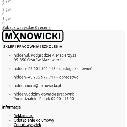
3 gwi.
0
2 gwi.
0
1 gwi.
0
Zobacz wszystkie
0
recenzji
hidden
ul. Podgrodzie 4, Macierzysz
05-850 Ożarów Mazowiecki
hidden
+48 601 501 115 – obsługa zamówień
hidden
+48 735 977 717 – doradztwo
hidden
biuro@mxnowicki.pl
hidden
Godziny otwarcia pracowni:
Poniedziałek - Piątek 09:00 - 17:00
Informacje
Reklamacje
Odstąpienie od umowy
Cennik wysyłek