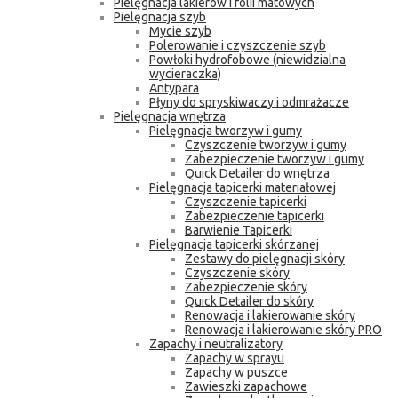
Pielęgnacja lakierów i folii matowych
Pielęgnacja szyb
Mycie szyb
Polerowanie i czyszczenie szyb
Powłoki hydrofobowe (niewidzialna
wycieraczka)
Antypara
Płyny do spryskiwaczy i odmrażacze
Pielęgnacja wnętrza
Pielęgnacja tworzyw i gumy
Czyszczenie tworzyw i gumy
Zabezpieczenie tworzyw i gumy
Quick Detailer do wnętrza
Pielęgnacja tapicerki materiałowej
Czyszczenie tapicerki
Zabezpieczenie tapicerki
Barwienie Tapicerki
Pielęgnacja tapicerki skórzanej
Zestawy do pielęgnacji skóry
Czyszczenie skóry
Zabezpieczenie skóry
Quick Detailer do skóry
Renowacja i lakierowanie skóry
Renowacja i lakierowanie skóry PRO
Zapachy i neutralizatory
Zapachy w sprayu
Zapachy w puszce
Zawieszki zapachowe