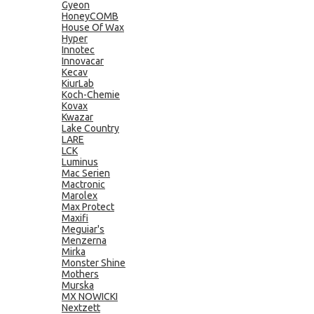
Gyeon
HoneyCOMB
House Of Wax
Hyper
Innotec
Innovacar
Kecav
KiurLab
Koch-Chemie
Kovax
Kwazar
Lake Country
LARE
LCK
Luminus
Mac Serien
Mactronic
Marolex
Max Protect
Maxifi
Meguiar's
Menzerna
Mirka
Monster Shine
Mothers
Murska
MX NOWICKI
Nextzett