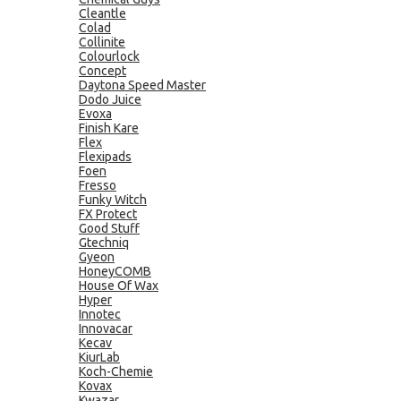
Cleantle
Colad
Collinite
Colourlock
Concept
Daytona Speed Master
Dodo Juice
Evoxa
Finish Kare
Flex
Flexipads
Foen
Fresso
Funky Witch
FX Protect
Good Stuff
Gtechniq
Gyeon
HoneyCOMB
House Of Wax
Hyper
Innotec
Innovacar
Kecav
KiurLab
Koch-Chemie
Kovax
Kwazar