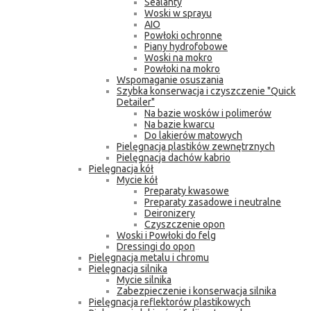
Sealanty
Woski w sprayu
AIO
Powłoki ochronne
Piany hydrofobowe
Woski na mokro
Powłoki na mokro
Wspomaganie osuszania
Szybka konserwacja i czyszczenie "Quick
Detailer"
Na bazie wosków i polimerów
Na bazie kwarcu
Do lakierów matowych
Pielęgnacja plastików zewnętrznych
Pielęgnacja dachów kabrio
Pielęgnacja kół
Mycie kół
Preparaty kwasowe
Preparaty zasadowe i neutralne
Deironizery
Czyszczenie opon
Woski i Powłoki do felg
Dressingi do opon
Pielęgnacja metalu i chromu
Pielęgnacja silnika
Mycie silnika
Zabezpieczenie i konserwacja silnika
Pielęgnacja reflektorów plastikowych