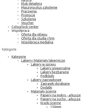
Klub detailera
Maszyna plus szkolenie
Pracownia
Promocje
Szkolenia
Voucher
Colourlock center
Współpraca
Oferta dla sklepu
Oferta dla studia i firm
Współpraca medialna
Kategorie
Kategorie
Lakiery i Materiały lakiernicze
Lakiery w sprayu
Lakiery uniwersalne
Lakiery bezbarwne
Podkłady
Lakiery zaprawkowe
Zaprawki dorabiane
Dodatki
Materiały ścierne
Papiery na mokro - arkusze
Papiery na sucho - arkusze
Krążki ścierne
150mm