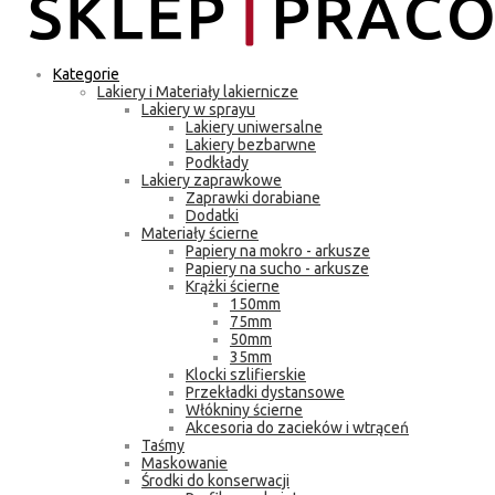
Kategorie
Lakiery i Materiały lakiernicze
Lakiery w sprayu
Lakiery uniwersalne
Lakiery bezbarwne
Podkłady
Lakiery zaprawkowe
Zaprawki dorabiane
Dodatki
Materiały ścierne
Papiery na mokro - arkusze
Papiery na sucho - arkusze
Krążki ścierne
150mm
75mm
50mm
35mm
Klocki szlifierskie
Przekładki dystansowe
Włókniny ścierne
Akcesoria do zacieków i wtrąceń
Taśmy
Maskowanie
Środki do konserwacji