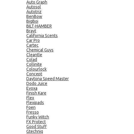
Auto Graph
Autosol
Autotriz
BenBow
BigBoi
BILT-HAMBER
Brayt
California Scents
Car Pro
Cartec
Chemical Guys
Cleantle
Colad
Collinite
Colourlock
Concept
Daytona Speed Master
Dodo Juice
Evoxa
Finish Kare
Flex
Flexipads
Foen
Fresso
Funky Witch
FX Protect
Good Stuff
Gtechniq