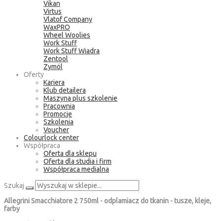
Vikan
Virtus
Vlatof Company
WaxPRO
Wheel Woolies
Work Stuff
Work Stuff Wiadra
Zentool
Zymöl
Oferty
Kariera
Klub detailera
Maszyna plus szkolenie
Pracownia
Promocje
Szkolenia
Voucher
Colourlock center
Współpraca
Oferta dla sklepu
Oferta dla studia i firm
Współpraca medialna
Szukaj
Allegrini Smacchiatore 2 750ml - odplamiacz do tkanin - tusze, kleje,
farby