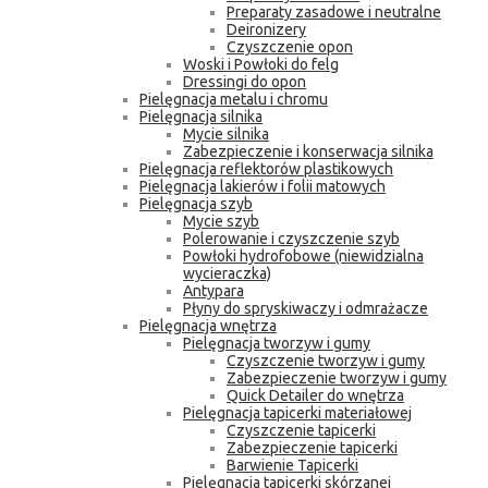
Preparaty zasadowe i neutralne
Deironizery
Czyszczenie opon
Woski i Powłoki do felg
Dressingi do opon
Pielęgnacja metalu i chromu
Pielęgnacja silnika
Mycie silnika
Zabezpieczenie i konserwacja silnika
Pielęgnacja reflektorów plastikowych
Pielęgnacja lakierów i folii matowych
Pielęgnacja szyb
Mycie szyb
Polerowanie i czyszczenie szyb
Powłoki hydrofobowe (niewidzialna
wycieraczka)
Antypara
Płyny do spryskiwaczy i odmrażacze
Pielęgnacja wnętrza
Pielęgnacja tworzyw i gumy
Czyszczenie tworzyw i gumy
Zabezpieczenie tworzyw i gumy
Quick Detailer do wnętrza
Pielęgnacja tapicerki materiałowej
Czyszczenie tapicerki
Zabezpieczenie tapicerki
Barwienie Tapicerki
Pielęgnacja tapicerki skórzanej