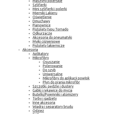
Maszyny polerskie
Szlifierki
Mini szlifierki i polerki
Mierniki Lakieru
Oświetlenie
Dmuchawy
Pianownice
Pistolety typu Tornado
Odkurzacze
Akcesoria do pneumatyki
Myjki ciśnieniowe
Pistolety lakiernicze
Akcesoria
Aplikatory
Mikrofibry
Osuszanie
Polerowanie
Do szyb
Uniwersalne
Mikrofibry do aplikacji powłok
Płyn do prania mikrofibr
Szczotki, pędzle i dustery
Gąbki i rękawice do mycia
Butelki/Pojemniki i atomizery
Torby i gadżety
Inne akcesoria
Wiadra i separatory brudu
Odzież