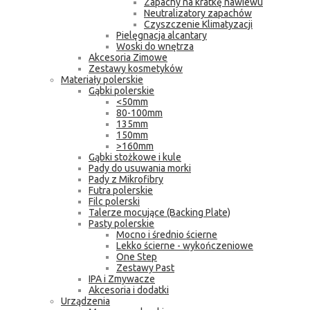
Zapachy na kratkę nawiewu
Neutralizatory zapachów
Czyszczenie Klimatyzacji
Pielęgnacja alcantary
Woski do wnętrza
Akcesoria Zimowe
Zestawy kosmetyków
Materiały polerskie
Gąbki polerskie
<50mm
80-100mm
135mm
150mm
>160mm
Gąbki stożkowe i kule
Pady do usuwania morki
Pady z Mikrofibry
Futra polerskie
Filc polerski
Talerze mocujące (Backing Plate)
Pasty polerskie
Mocno i średnio ścierne
Lekko ścierne - wykończeniowe
One Step
Zestawy Past
IPA i Zmywacze
Akcesoria i dodatki
Urządzenia