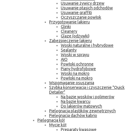
Usuwanie żywicy drzew
Usuwanie ptasich odchodów
Usuwanie graffiti
Oczyszczanie powłok
Przygotowanie lakieru
Glinki
Cleanery
Glaze (odżywki)
Zabezpieczenie lakieru
Woski naturalne i hybrydowe
Sealanty
Woski w sprayu
AIO
Powłoki ochronne
Piany hydrofobowe
Woski na mokro
Powłoki na mokro
Wspomaganie osuszania
Szybka konserwacja i czyszczenie "Quick
Detailer"
Na bazie wosków i polimerów
Na bazie kwarcu
Do lakierów matowych
Pielęgnacja plastików zewnętrznych
Pielęgnacja dachów kabrio
Pielęgnacja kół
Mycie kół
Preparaty kwasowe