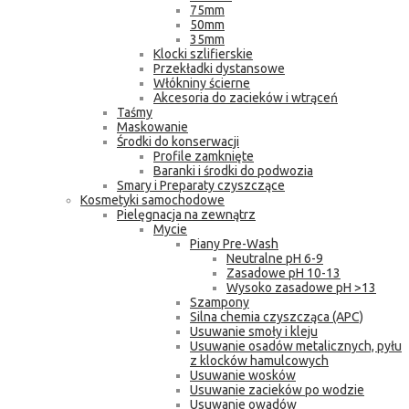
75mm
50mm
35mm
Klocki szlifierskie
Przekładki dystansowe
Włókniny ścierne
Akcesoria do zacieków i wtrąceń
Taśmy
Maskowanie
Środki do konserwacji
Profile zamknięte
Baranki i środki do podwozia
Smary i Preparaty czyszczące
Kosmetyki samochodowe
Pielęgnacja na zewnątrz
Mycie
Piany Pre-Wash
Neutralne pH 6-9
Zasadowe pH 10-13
Wysoko zasadowe pH >13
Szampony
Silna chemia czyszcząca (APC)
Usuwanie smoły i kleju
Usuwanie osadów metalicznych, pyłu
z klocków hamulcowych
Usuwanie wosków
Usuwanie zacieków po wodzie
Usuwanie owadów