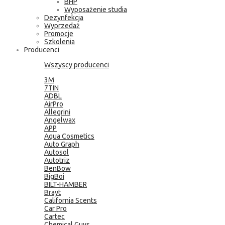
BHP
Wyposażenie studia
Dezynfekcja
Wyprzedaż
Promocje
Szkolenia
Producenci
Wszyscy producenci
3M
7TIN
ADBL
AirPro
Allegrini
Angelwax
APP
Aqua Cosmetics
Auto Graph
Autosol
Autotriz
BenBow
BigBoi
BILT-HAMBER
Brayt
California Scents
Car Pro
Cartec
Chemical Guys