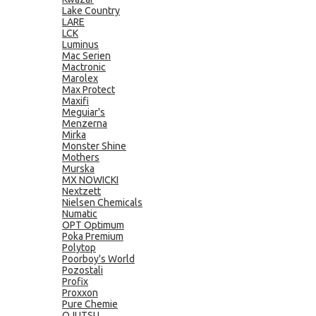
Lake Country
LARE
LCK
Luminus
Mac Serien
Mactronic
Marolex
Max Protect
Maxifi
Meguiar's
Menzerna
Mirka
Monster Shine
Mothers
Murska
MX NOWICKI
Nextzett
Nielsen Chemicals
Numatic
OPT Optimum
Poka Premium
Polytop
Poorboy's World
Pozostali
Profix
Proxxon
Pure Chemie
QJUTSU