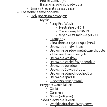
Profile zamknięte
Baranki i środki do podwozia
Smary i Preparaty czyszczące
Kosmetyki samochodowe
Pielęgnacja na zewnątrz
Mycie
Piany Pre-Wash
Neutralne pH 6-9
Zasadowe pH 10-13
Wysoko zasadowe pH >13
Szampony
Silna chemia czyszcząca (APC)
Usuwanie smoły i kleju
Usuwanie osadów metalicznych, pyłu
z klocków hamulcowych
Usuwanie wosków
Usuwanie zacieków po wodzie
Usuwanie owadów
Usuwanie żywicy drzew
Usuwanie ptasich odchodów
Usuwanie graffiti
Oczyszczanie powłok
Przygotowanie lakieru
Glinki
Cleanery
Glaze (odżywki)
Zabezpieczenie lakieru
Woski naturalne i hybrydowe