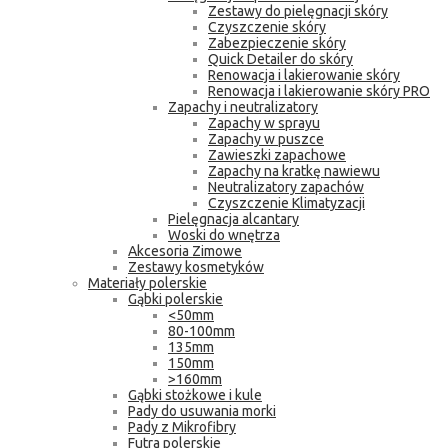
Zestawy do pielęgnacji skóry
Czyszczenie skóry
Zabezpieczenie skóry
Quick Detailer do skóry
Renowacja i lakierowanie skóry
Renowacja i lakierowanie skóry PRO
Zapachy i neutralizatory
Zapachy w sprayu
Zapachy w puszce
Zawieszki zapachowe
Zapachy na kratkę nawiewu
Neutralizatory zapachów
Czyszczenie Klimatyzacji
Pielęgnacja alcantary
Woski do wnętrza
Akcesoria Zimowe
Zestawy kosmetyków
Materiały polerskie
Gąbki polerskie
<50mm
80-100mm
135mm
150mm
>160mm
Gąbki stożkowe i kule
Pady do usuwania morki
Pady z Mikrofibry
Futra polerskie