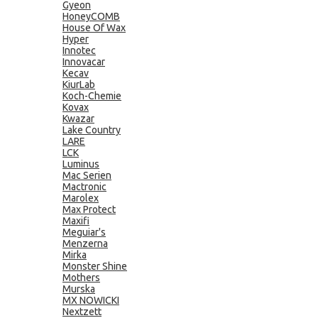
Gyeon
HoneyCOMB
House Of Wax
Hyper
Innotec
Innovacar
Kecav
KiurLab
Koch-Chemie
Kovax
Kwazar
Lake Country
LARE
LCK
Luminus
Mac Serien
Mactronic
Marolex
Max Protect
Maxifi
Meguiar's
Menzerna
Mirka
Monster Shine
Mothers
Murska
MX NOWICKI
Nextzett