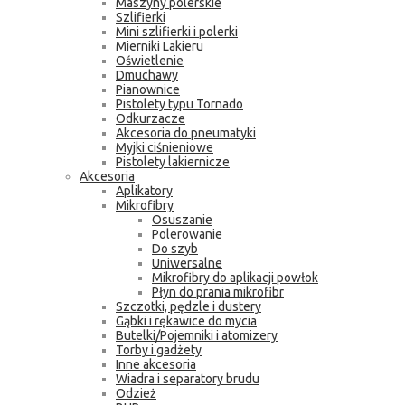
Maszyny polerskie
Szlifierki
Mini szlifierki i polerki
Mierniki Lakieru
Oświetlenie
Dmuchawy
Pianownice
Pistolety typu Tornado
Odkurzacze
Akcesoria do pneumatyki
Myjki ciśnieniowe
Pistolety lakiernicze
Akcesoria
Aplikatory
Mikrofibry
Osuszanie
Polerowanie
Do szyb
Uniwersalne
Mikrofibry do aplikacji powłok
Płyn do prania mikrofibr
Szczotki, pędzle i dustery
Gąbki i rękawice do mycia
Butelki/Pojemniki i atomizery
Torby i gadżety
Inne akcesoria
Wiadra i separatory brudu
Odzież