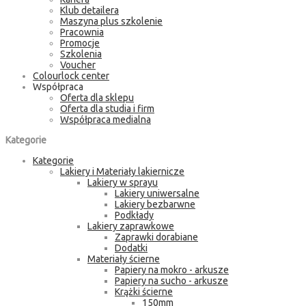
Klub detailera
Maszyna plus szkolenie
Pracownia
Promocje
Szkolenia
Voucher
Colourlock center
Współpraca
Oferta dla sklepu
Oferta dla studia i firm
Współpraca medialna
Kategorie
Kategorie
Lakiery i Materiały lakiernicze
Lakiery w sprayu
Lakiery uniwersalne
Lakiery bezbarwne
Podkłady
Lakiery zaprawkowe
Zaprawki dorabiane
Dodatki
Materiały ścierne
Papiery na mokro - arkusze
Papiery na sucho - arkusze
Krążki ścierne
150mm