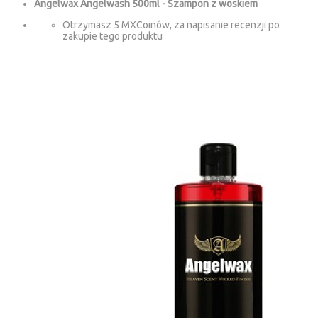
Angelwax Angelwash 500ml - Szampon z woskiem
Otrzymasz 5 MXCoinów, za napisanie recenzji po
zakupie tego produktu