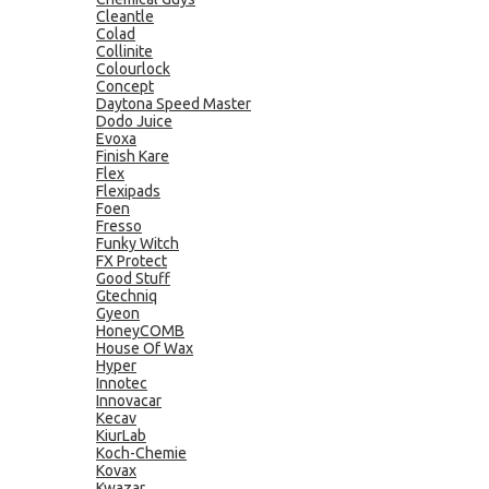
Cleantle
Colad
Collinite
Colourlock
Concept
Daytona Speed Master
Dodo Juice
Evoxa
Finish Kare
Flex
Flexipads
Foen
Fresso
Funky Witch
FX Protect
Good Stuff
Gtechniq
Gyeon
HoneyCOMB
House Of Wax
Hyper
Innotec
Innovacar
Kecav
KiurLab
Koch-Chemie
Kovax
Kwazar