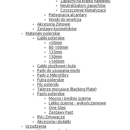
Zapachy na kratkę nawiewu
Neutralizatory zapachów
Czyszczenie Klimatyzacji
Pielęgnacja alcantary
Woski do wnętrza
Akcesoria Zimowe
Zestawy kosmetyków
Materiały polerskie
Gąbki polerskie
<50mm
80-100mm
135mm
150mm
>160mm
Gąbki stożkowe i kule
Pady do usuwania morki
Pady z Mikrofibry
Futra polerskie
Filc polerski
Talerze mocujące (Backing Plate)
Pasty polerskie
Mocno i średnio ścierne
Lekko ścierne - wykończeniowe
One Step
Zestawy Past
IPA i Zmywacze
Akcesoria i dodatki
Urządzenia