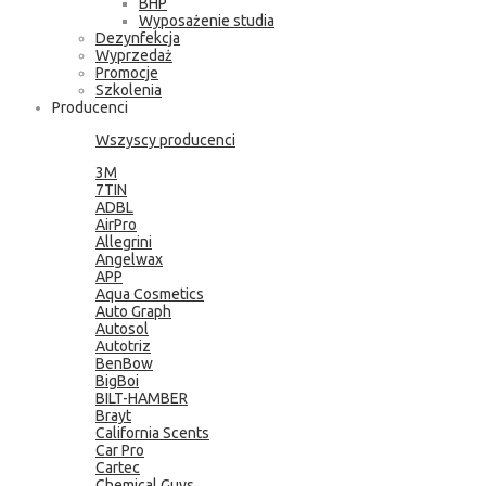
BHP
Wyposażenie studia
Dezynfekcja
Wyprzedaż
Promocje
Szkolenia
Producenci
Wszyscy producenci
3M
7TIN
ADBL
AirPro
Allegrini
Angelwax
APP
Aqua Cosmetics
Auto Graph
Autosol
Autotriz
BenBow
BigBoi
BILT-HAMBER
Brayt
California Scents
Car Pro
Cartec
Chemical Guys