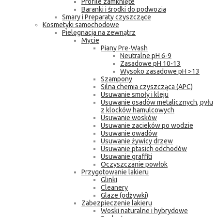
Profile zamknięte
Baranki i środki do podwozia
Smary i Preparaty czyszczące
Kosmetyki samochodowe
Pielęgnacja na zewnątrz
Mycie
Piany Pre-Wash
Neutralne pH 6-9
Zasadowe pH 10-13
Wysoko zasadowe pH >13
Szampony
Silna chemia czyszcząca (APC)
Usuwanie smoły i kleju
Usuwanie osadów metalicznych, pyłu
z klocków hamulcowych
Usuwanie wosków
Usuwanie zacieków po wodzie
Usuwanie owadów
Usuwanie żywicy drzew
Usuwanie ptasich odchodów
Usuwanie graffiti
Oczyszczanie powłok
Przygotowanie lakieru
Glinki
Cleanery
Glaze (odżywki)
Zabezpieczenie lakieru
Woski naturalne i hybrydowe