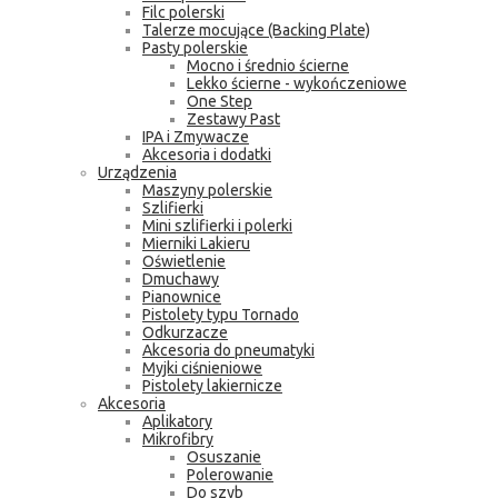
Filc polerski
Talerze mocujące (Backing Plate)
Pasty polerskie
Mocno i średnio ścierne
Lekko ścierne - wykończeniowe
One Step
Zestawy Past
IPA i Zmywacze
Akcesoria i dodatki
Urządzenia
Maszyny polerskie
Szlifierki
Mini szlifierki i polerki
Mierniki Lakieru
Oświetlenie
Dmuchawy
Pianownice
Pistolety typu Tornado
Odkurzacze
Akcesoria do pneumatyki
Myjki ciśnieniowe
Pistolety lakiernicze
Akcesoria
Aplikatory
Mikrofibry
Osuszanie
Polerowanie
Do szyb