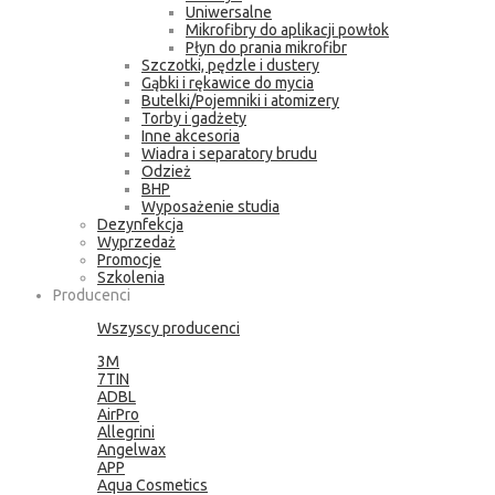
Uniwersalne
Mikrofibry do aplikacji powłok
Płyn do prania mikrofibr
Szczotki, pędzle i dustery
Gąbki i rękawice do mycia
Butelki/Pojemniki i atomizery
Torby i gadżety
Inne akcesoria
Wiadra i separatory brudu
Odzież
BHP
Wyposażenie studia
Dezynfekcja
Wyprzedaż
Promocje
Szkolenia
Producenci
Wszyscy producenci
3M
7TIN
ADBL
AirPro
Allegrini
Angelwax
APP
Aqua Cosmetics