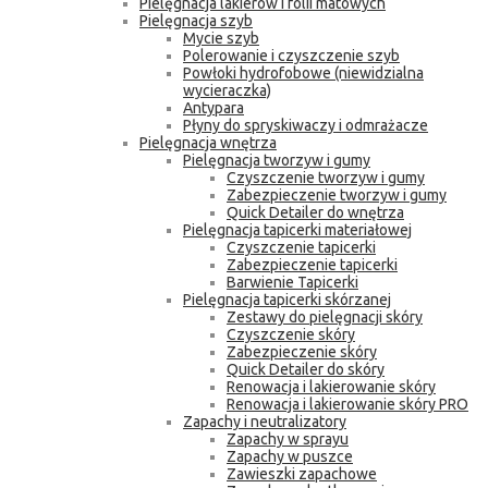
Pielęgnacja lakierów i folii matowych
Pielęgnacja szyb
Mycie szyb
Polerowanie i czyszczenie szyb
Powłoki hydrofobowe (niewidzialna
wycieraczka)
Antypara
Płyny do spryskiwaczy i odmrażacze
Pielęgnacja wnętrza
Pielęgnacja tworzyw i gumy
Czyszczenie tworzyw i gumy
Zabezpieczenie tworzyw i gumy
Quick Detailer do wnętrza
Pielęgnacja tapicerki materiałowej
Czyszczenie tapicerki
Zabezpieczenie tapicerki
Barwienie Tapicerki
Pielęgnacja tapicerki skórzanej
Zestawy do pielęgnacji skóry
Czyszczenie skóry
Zabezpieczenie skóry
Quick Detailer do skóry
Renowacja i lakierowanie skóry
Renowacja i lakierowanie skóry PRO
Zapachy i neutralizatory
Zapachy w sprayu
Zapachy w puszce
Zawieszki zapachowe