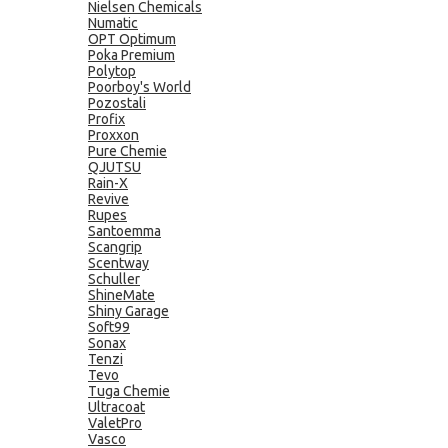
Nielsen Chemicals
Numatic
OPT Optimum
Poka Premium
Polytop
Poorboy's World
Pozostali
Profix
Proxxon
Pure Chemie
QJUTSU
Rain-X
Revive
Rupes
Santoemma
Scangrip
Scentway
Schuller
ShineMate
Shiny Garage
Soft99
Sonax
Tenzi
Tevo
Tuga Chemie
Ultracoat
ValetPro
Vasco