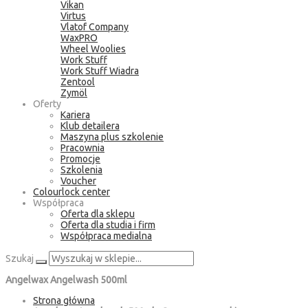
Vikan
Virtus
Vlatof Company
WaxPRO
Wheel Woolies
Work Stuff
Work Stuff Wiadra
Zentool
Zymöl
Oferty
Kariera
Klub detailera
Maszyna plus szkolenie
Pracownia
Promocje
Szkolenia
Voucher
Colourlock center
Współpraca
Oferta dla sklepu
Oferta dla studia i firm
Współpraca medialna
Szukaj
Angelwax Angelwash 500ml
Strona główna