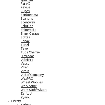
Rain-X
Revive
Rupes
Santoemma
Scangrip
Scentway
Schuller
ShineMate
Shiny Garage
Soft99
Sonax
Tenzi
Tevo
Tuga Chemie
Ultracoat
ValetPro
Vasco
Vikan
Virtus
Vlatof Company
WaxPRO
Wheel Woolies
Work Stuff
Work Stuff Wiadra
Zentool
Zymöl
Oferty
Kariera