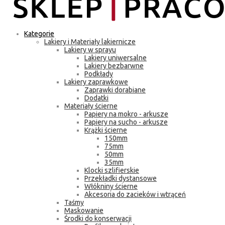
Kategorie
Lakiery i Materiały lakiernicze
Lakiery w sprayu
Lakiery uniwersalne
Lakiery bezbarwne
Podkłady
Lakiery zaprawkowe
Zaprawki dorabiane
Dodatki
Materiały ścierne
Papiery na mokro - arkusze
Papiery na sucho - arkusze
Krążki ścierne
150mm
75mm
50mm
35mm
Klocki szlifierskie
Przekładki dystansowe
Włókniny ścierne
Akcesoria do zacieków i wtrąceń
Taśmy
Maskowanie
Środki do konserwacji