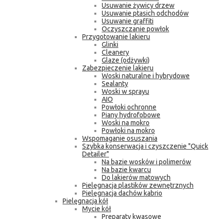
Usuwanie żywicy drzew
Usuwanie ptasich odchodów
Usuwanie graffiti
Oczyszczanie powłok
Przygotowanie lakieru
Glinki
Cleanery
Glaze (odżywki)
Zabezpieczenie lakieru
Woski naturalne i hybrydowe
Sealanty
Woski w sprayu
AIO
Powłoki ochronne
Piany hydrofobowe
Woski na mokro
Powłoki na mokro
Wspomaganie osuszania
Szybka konserwacja i czyszczenie "Quick
Detailer"
Na bazie wosków i polimerów
Na bazie kwarcu
Do lakierów matowych
Pielęgnacja plastików zewnętrznych
Pielęgnacja dachów kabrio
Pielęgnacja kół
Mycie kół
Preparaty kwasowe