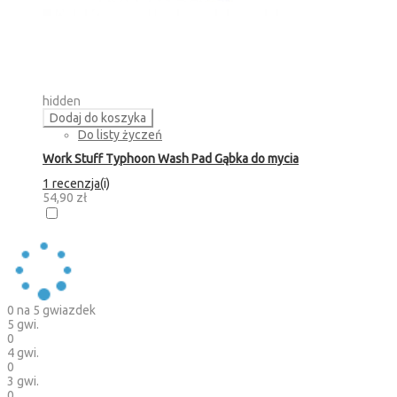
hidden
Dodaj do koszyka
Do listy życzeń
Work Stuff Typhoon Wash Pad Gąbka do mycia
1 recenzja(i)
54,90 zł
0
na 5 gwiazdek
5 gwi.
0
4 gwi.
0
3 gwi.
0