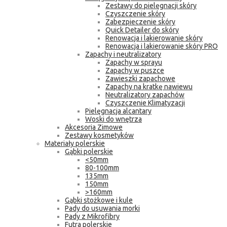
Zestawy do pielęgnacji skóry
Czyszczenie skóry
Zabezpieczenie skóry
Quick Detailer do skóry
Renowacja i lakierowanie skóry
Renowacja i lakierowanie skóry PRO
Zapachy i neutralizatory
Zapachy w sprayu
Zapachy w puszce
Zawieszki zapachowe
Zapachy na kratkę nawiewu
Neutralizatory zapachów
Czyszczenie Klimatyzacji
Pielęgnacja alcantary
Woski do wnętrza
Akcesoria Zimowe
Zestawy kosmetyków
Materiały polerskie
Gąbki polerskie
<50mm
80-100mm
135mm
150mm
>160mm
Gąbki stożkowe i kule
Pady do usuwania morki
Pady z Mikrofibry
Futra polerskie