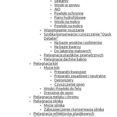
Sealanty
Woski w sprayu
AIO
Powłoki ochronne
Piany hydrofobowe
Woski na mokro
Powłoki na mokro
Wspomaganie osuszania
Szybka konserwacja i czyszczenie "Quick
Detailer"
Na bazie wosków i polimerów
Na bazie kwarcu
Do lakierów matowych
Pielęgnacja plastików zewnętrznych
Pielęgnacja dachów kabrio
Pielęgnacja kół
Mycie kół
Preparaty kwasowe
Preparaty zasadowe i neutralne
Deironizery
Czyszczenie opon
Woski i Powłoki do felg
Dressingi do opon
Pielęgnacja metalu i chromu
Pielęgnacja silnika
Mycie silnika
Zabezpieczenie i konserwacja silnika
Pielęgnacja reflektorów plastikowych