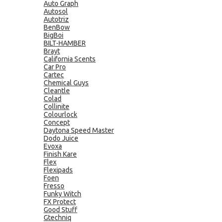
Auto Graph
Autosol
Autotriz
BenBow
BigBoi
BILT-HAMBER
Brayt
California Scents
Car Pro
Cartec
Chemical Guys
Cleantle
Colad
Collinite
Colourlock
Concept
Daytona Speed Master
Dodo Juice
Evoxa
Finish Kare
Flex
Flexipads
Foen
Fresso
Funky Witch
FX Protect
Good Stuff
Gtechniq