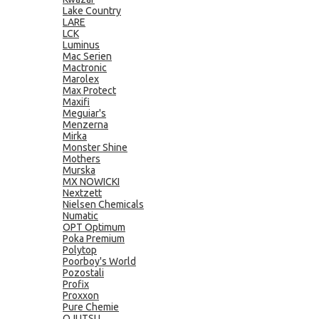
Lake Country
LARE
LCK
Luminus
Mac Serien
Mactronic
Marolex
Max Protect
Maxifi
Meguiar's
Menzerna
Mirka
Monster Shine
Mothers
Murska
MX NOWICKI
Nextzett
Nielsen Chemicals
Numatic
OPT Optimum
Poka Premium
Polytop
Poorboy's World
Pozostali
Profix
Proxxon
Pure Chemie
QJUTSU