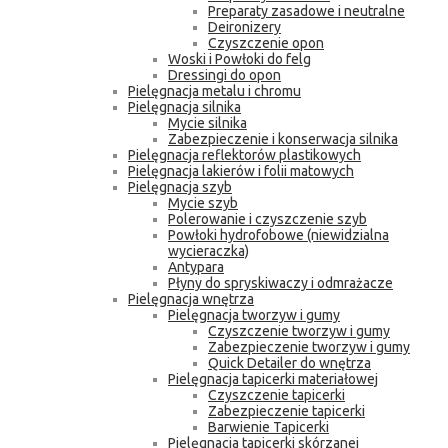
Preparaty zasadowe i neutralne
Deironizery
Czyszczenie opon
Woski i Powłoki do felg
Dressingi do opon
Pielęgnacja metalu i chromu
Pielęgnacja silnika
Mycie silnika
Zabezpieczenie i konserwacja silnika
Pielęgnacja reflektorów plastikowych
Pielęgnacja lakierów i folii matowych
Pielęgnacja szyb
Mycie szyb
Polerowanie i czyszczenie szyb
Powłoki hydrofobowe (niewidzialna
wycieraczka)
Antypara
Płyny do spryskiwaczy i odmrażacze
Pielęgnacja wnętrza
Pielęgnacja tworzyw i gumy
Czyszczenie tworzyw i gumy
Zabezpieczenie tworzyw i gumy
Quick Detailer do wnętrza
Pielęgnacja tapicerki materiałowej
Czyszczenie tapicerki
Zabezpieczenie tapicerki
Barwienie Tapicerki
Pielęgnacja tapicerki skórzanej