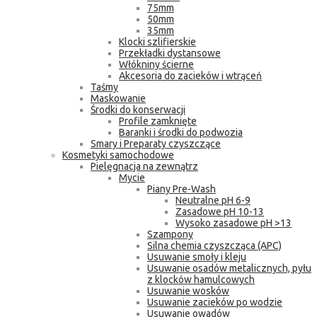
75mm
50mm
35mm
Klocki szlifierskie
Przekładki dystansowe
Włókniny ścierne
Akcesoria do zacieków i wtrąceń
Taśmy
Maskowanie
Środki do konserwacji
Profile zamknięte
Baranki i środki do podwozia
Smary i Preparaty czyszczące
Kosmetyki samochodowe
Pielęgnacja na zewnątrz
Mycie
Piany Pre-Wash
Neutralne pH 6-9
Zasadowe pH 10-13
Wysoko zasadowe pH >13
Szampony
Silna chemia czyszcząca (APC)
Usuwanie smoły i kleju
Usuwanie osadów metalicznych, pyłu
z klocków hamulcowych
Usuwanie wosków
Usuwanie zacieków po wodzie
Usuwanie owadów