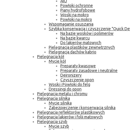
AIO
Powłoki ochronne
Piany hydrofobowe
Woski na mokro
Powłoki na mokro
Wspomaganie osuszania
Szybka konserwacja i czyszczenie "Quick Det
Na bazie wosków i polimerów
Na bazie kwarcu
Do lakierów matowych
Pielęgnacja plastików zewnętrznych
Pielęgnacja dachów kabrio
Pielęgnacja kół
Mycie kół
Preparaty kwasowe
Preparaty zasadowe i neutralne
Deironizery
Czyszczenie opon
Woski i Powłoki do felg
Dressingi do opon
Pielęgnacja metalu i chromu
Pielęgnacja silnika
Mycie silnika
Zabezpieczenie i konserwacja silnika
Pielęgnacja reflektorów plastikowych
Pielęgnacja lakierów i folii matowych
Pielęgnacja szyb
Mycie szyb