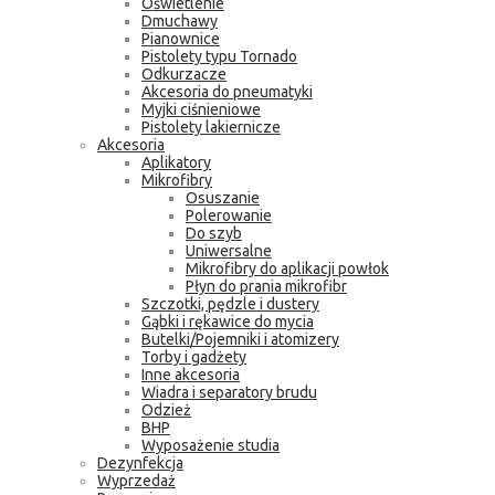
Oświetlenie
Dmuchawy
Pianownice
Pistolety typu Tornado
Odkurzacze
Akcesoria do pneumatyki
Myjki ciśnieniowe
Pistolety lakiernicze
Akcesoria
Aplikatory
Mikrofibry
Osuszanie
Polerowanie
Do szyb
Uniwersalne
Mikrofibry do aplikacji powłok
Płyn do prania mikrofibr
Szczotki, pędzle i dustery
Gąbki i rękawice do mycia
Butelki/Pojemniki i atomizery
Torby i gadżety
Inne akcesoria
Wiadra i separatory brudu
Odzież
BHP
Wyposażenie studia
Dezynfekcja
Wyprzedaż