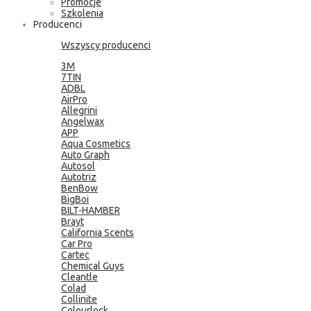
Promocje
Szkolenia
Producenci
Wszyscy producenci
3M
7TIN
ADBL
AirPro
Allegrini
Angelwax
APP
Aqua Cosmetics
Auto Graph
Autosol
Autotriz
BenBow
BigBoi
BILT-HAMBER
Brayt
California Scents
Car Pro
Cartec
Chemical Guys
Cleantle
Colad
Collinite
Colourlock