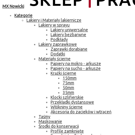
MX Nowicki
Kategorie
Lakiery i Materiały lakiernicze
Lakiery w sprayu
Lakiery uniwersalne
Lakiery bezbarwne
Podkłady
Lakiery zaprawkowe
Zaprawki dorabiane
Dodatki
Materiały ścierne
Papiery na mokro - arkusze
Papiery na sucho - arkusze
Krążki ścierne
150mm
75mm
50mm
35mm
Klocki szlifierskie
Przekładki dystansowe
Włókniny ścierne
Akcesoria do zacieków i wtrąceń
Taśmy
Maskowanie
Środki do konserwacji
Profile zamknięte