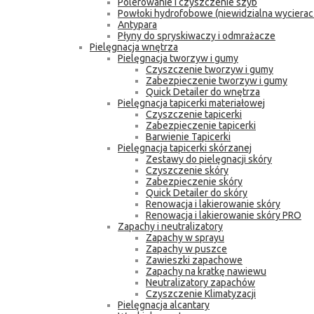
Polerowanie i czyszczenie szyb
Powłoki hydrofobowe (niewidzialna wycierac
Antypara
Płyny do spryskiwaczy i odmrażacze
Pielęgnacja wnętrza
Pielęgnacja tworzyw i gumy
Czyszczenie tworzyw i gumy
Zabezpieczenie tworzyw i gumy
Quick Detailer do wnętrza
Pielęgnacja tapicerki materiałowej
Czyszczenie tapicerki
Zabezpieczenie tapicerki
Barwienie Tapicerki
Pielęgnacja tapicerki skórzanej
Zestawy do pielęgnacji skóry
Czyszczenie skóry
Zabezpieczenie skóry
Quick Detailer do skóry
Renowacja i lakierowanie skóry
Renowacja i lakierowanie skóry PRO
Zapachy i neutralizatory
Zapachy w sprayu
Zapachy w puszce
Zawieszki zapachowe
Zapachy na kratkę nawiewu
Neutralizatory zapachów
Czyszczenie Klimatyzacji
Pielęgnacja alcantary