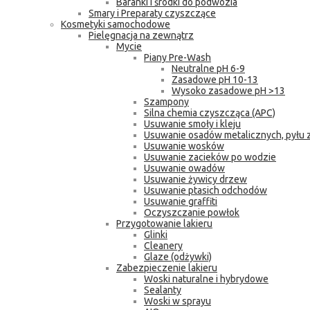
Baranki i środki do podwozia
Smary i Preparaty czyszczące
Kosmetyki samochodowe
Pielęgnacja na zewnątrz
Mycie
Piany Pre-Wash
Neutralne pH 6-9
Zasadowe pH 10-13
Wysoko zasadowe pH >13
Szampony
Silna chemia czyszcząca (APC)
Usuwanie smoły i kleju
Usuwanie osadów metalicznych, pyłu
Usuwanie wosków
Usuwanie zacieków po wodzie
Usuwanie owadów
Usuwanie żywicy drzew
Usuwanie ptasich odchodów
Usuwanie graffiti
Oczyszczanie powłok
Przygotowanie lakieru
Glinki
Cleanery
Glaze (odżywki)
Zabezpieczenie lakieru
Woski naturalne i hybrydowe
Sealanty
Woski w sprayu