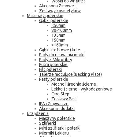
Woski do wnętrza
Akcesoria Zimowe
Zestawy kosmetyków
Materiały polerskie
Gąbki polerskie
<50mm
80-100mm
135mm
150mm
>160mm
Gąbki stożkowe i kule
Pady do usuwania morki
Pady z Mikrofibry
Futra polerskie
Filc polerski
Talerze mocujące (Backing Plate)
Pasty polerskie
Mocno i średnio ścierne
Lekko ścierne - wykończeniowe
One Step
Zestawy Past
IPA i Zmywacze
Akcesoria i dodatki
Urządzenia
Maszyny polerskie
Szlifierki
Mini szlifierki i polerki
Mierniki Lakieru