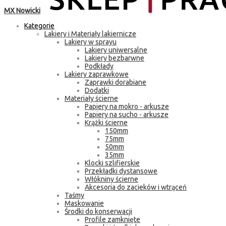
MX Nowicki
Kategorie
Lakiery i Materiały lakiernicze
Lakiery w sprayu
Lakiery uniwersalne
Lakiery bezbarwne
Podkłady
Lakiery zaprawkowe
Zaprawki dorabiane
Dodatki
Materiały ścierne
Papiery na mokro - arkusze
Papiery na sucho - arkusze
Krążki ścierne
150mm
75mm
50mm
35mm
Klocki szlifierskie
Przekładki dystansowe
Włókniny ścierne
Akcesoria do zacieków i wtrąceń
Taśmy
Maskowanie
Środki do konserwacji
Profile zamknięte