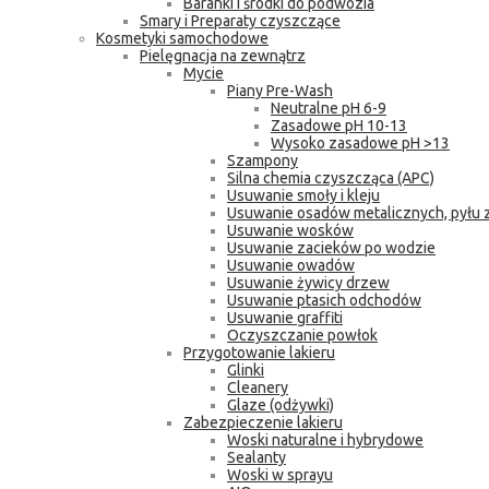
Baranki i środki do podwozia
Smary i Preparaty czyszczące
Kosmetyki samochodowe
Pielęgnacja na zewnątrz
Mycie
Piany Pre-Wash
Neutralne pH 6-9
Zasadowe pH 10-13
Wysoko zasadowe pH >13
Szampony
Silna chemia czyszcząca (APC)
Usuwanie smoły i kleju
Usuwanie osadów metalicznych, pyłu
Usuwanie wosków
Usuwanie zacieków po wodzie
Usuwanie owadów
Usuwanie żywicy drzew
Usuwanie ptasich odchodów
Usuwanie graffiti
Oczyszczanie powłok
Przygotowanie lakieru
Glinki
Cleanery
Glaze (odżywki)
Zabezpieczenie lakieru
Woski naturalne i hybrydowe
Sealanty
Woski w sprayu