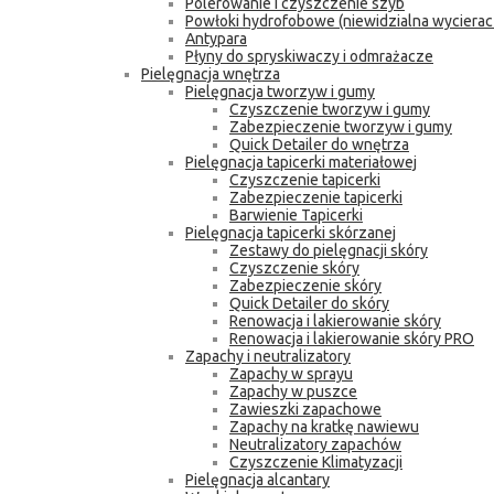
Polerowanie i czyszczenie szyb
Powłoki hydrofobowe (niewidzialna wycierac
Antypara
Płyny do spryskiwaczy i odmrażacze
Pielęgnacja wnętrza
Pielęgnacja tworzyw i gumy
Czyszczenie tworzyw i gumy
Zabezpieczenie tworzyw i gumy
Quick Detailer do wnętrza
Pielęgnacja tapicerki materiałowej
Czyszczenie tapicerki
Zabezpieczenie tapicerki
Barwienie Tapicerki
Pielęgnacja tapicerki skórzanej
Zestawy do pielęgnacji skóry
Czyszczenie skóry
Zabezpieczenie skóry
Quick Detailer do skóry
Renowacja i lakierowanie skóry
Renowacja i lakierowanie skóry PRO
Zapachy i neutralizatory
Zapachy w sprayu
Zapachy w puszce
Zawieszki zapachowe
Zapachy na kratkę nawiewu
Neutralizatory zapachów
Czyszczenie Klimatyzacji
Pielęgnacja alcantary