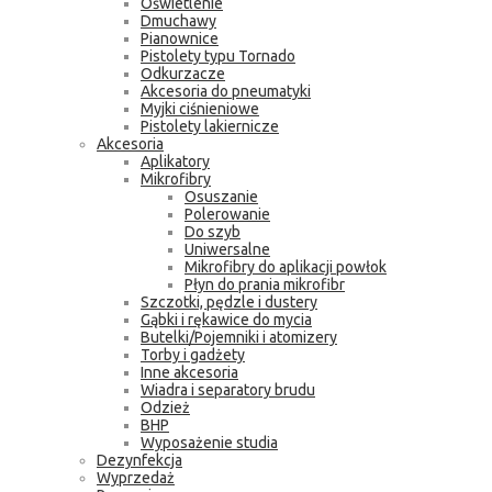
Oświetlenie
Dmuchawy
Pianownice
Pistolety typu Tornado
Odkurzacze
Akcesoria do pneumatyki
Myjki ciśnieniowe
Pistolety lakiernicze
Akcesoria
Aplikatory
Mikrofibry
Osuszanie
Polerowanie
Do szyb
Uniwersalne
Mikrofibry do aplikacji powłok
Płyn do prania mikrofibr
Szczotki, pędzle i dustery
Gąbki i rękawice do mycia
Butelki/Pojemniki i atomizery
Torby i gadżety
Inne akcesoria
Wiadra i separatory brudu
Odzież
BHP
Wyposażenie studia
Dezynfekcja
Wyprzedaż