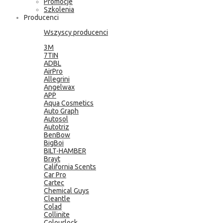
Promocje
Szkolenia
Producenci
Wszyscy producenci
3M
7TIN
ADBL
AirPro
Allegrini
Angelwax
APP
Aqua Cosmetics
Auto Graph
Autosol
Autotriz
BenBow
BigBoi
BILT-HAMBER
Brayt
California Scents
Car Pro
Cartec
Chemical Guys
Cleantle
Colad
Collinite
Colourlock