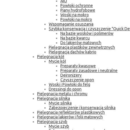
AIO
Powłoki ochronne
Piany hydrofobowe
Woski na mokro
Powłoki na mokro
Wspomaganie osuszania
Szybka konserwacja i czyszczenie "Quick Det
Na bazie wosków i polimerów
Na bazie kwarcu
Do lakierów matowych
Pielęgnacja plastików zewnętrznych
Pielęgnacja dachów kabrio
Pielęgnacja kół
Mycie kół
Preparaty kwasowe
Preparaty zasadowe i neutralne
Deironizery
Czyszczenie opon
Woski i Powłoki do felg
Dressingi do opon
Pielęgnacja metalu i chromu
Pielęgnacja silnika
Mycie silnika
Zabezpieczenie i konserwacja silnika
Pielęgnacja reflektorów plastikowych
Pielęgnacja lakierów i folii matowych
Pielęgnacja szyb
Mycie szyb