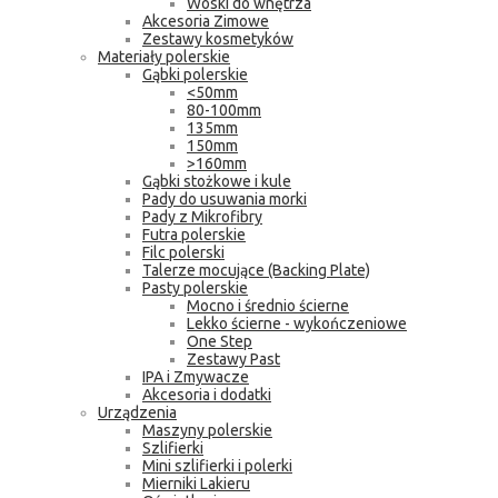
Woski do wnętrza
Akcesoria Zimowe
Zestawy kosmetyków
Materiały polerskie
Gąbki polerskie
<50mm
80-100mm
135mm
150mm
>160mm
Gąbki stożkowe i kule
Pady do usuwania morki
Pady z Mikrofibry
Futra polerskie
Filc polerski
Talerze mocujące (Backing Plate)
Pasty polerskie
Mocno i średnio ścierne
Lekko ścierne - wykończeniowe
One Step
Zestawy Past
IPA i Zmywacze
Akcesoria i dodatki
Urządzenia
Maszyny polerskie
Szlifierki
Mini szlifierki i polerki
Mierniki Lakieru