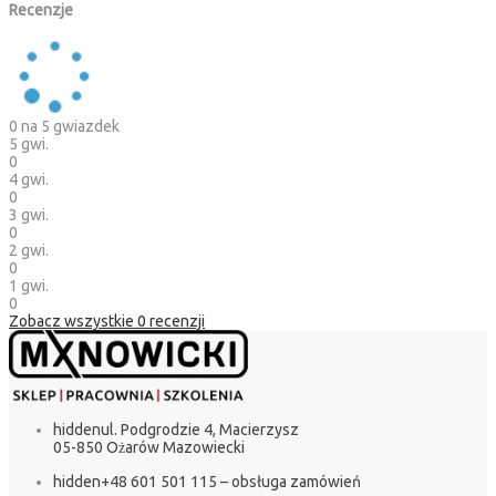
Recenzje
0
na 5 gwiazdek
5 gwi.
0
4 gwi.
0
3 gwi.
0
2 gwi.
0
1 gwi.
0
Zobacz wszystkie
0
recenzji
hidden
ul. Podgrodzie 4, Macierzysz
05-850 Ożarów Mazowiecki
hidden
+48 601 501 115 – obsługa zamówień