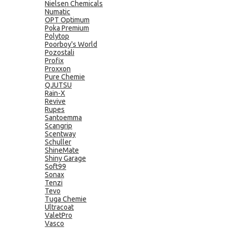
Nielsen Chemicals
Numatic
OPT Optimum
Poka Premium
Polytop
Poorboy's World
Pozostali
Profix
Proxxon
Pure Chemie
QJUTSU
Rain-X
Revive
Rupes
Santoemma
Scangrip
Scentway
Schuller
ShineMate
Shiny Garage
Soft99
Sonax
Tenzi
Tevo
Tuga Chemie
Ultracoat
ValetPro
Vasco