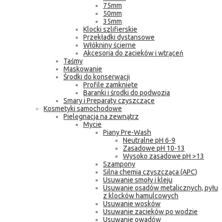
75mm
50mm
35mm
Klocki szlifierskie
Przekładki dystansowe
Włókniny ścierne
Akcesoria do zacieków i wtrąceń
Taśmy
Maskowanie
Środki do konserwacji
Profile zamknięte
Baranki i środki do podwozia
Smary i Preparaty czyszczące
Kosmetyki samochodowe
Pielęgnacja na zewnątrz
Mycie
Piany Pre-Wash
Neutralne pH 6-9
Zasadowe pH 10-13
Wysoko zasadowe pH >13
Szampony
Silna chemia czyszcząca (APC)
Usuwanie smoły i kleju
Usuwanie osadów metalicznych, pyłu
z klocków hamulcowych
Usuwanie wosków
Usuwanie zacieków po wodzie
Usuwanie owadów