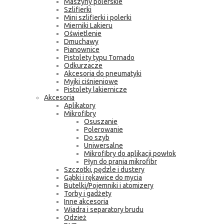
Maszyny polerskie
Szlifierki
Mini szlifierki i polerki
Mierniki Lakieru
Oświetlenie
Dmuchawy
Pianownice
Pistolety typu Tornado
Odkurzacze
Akcesoria do pneumatyki
Myjki ciśnieniowe
Pistolety lakiernicze
Akcesoria
Aplikatory
Mikrofibry
Osuszanie
Polerowanie
Do szyb
Uniwersalne
Mikrofibry do aplikacji powłok
Płyn do prania mikrofibr
Szczotki, pędzle i dustery
Gąbki i rękawice do mycia
Butelki/Pojemniki i atomizery
Torby i gadżety
Inne akcesoria
Wiadra i separatory brudu
Odzież