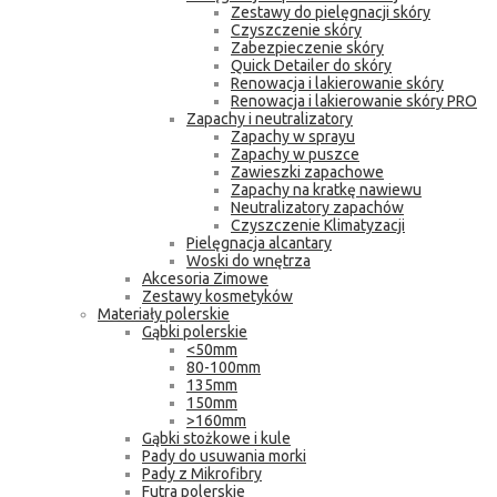
Zestawy do pielęgnacji skóry
Czyszczenie skóry
Zabezpieczenie skóry
Quick Detailer do skóry
Renowacja i lakierowanie skóry
Renowacja i lakierowanie skóry PRO
Zapachy i neutralizatory
Zapachy w sprayu
Zapachy w puszce
Zawieszki zapachowe
Zapachy na kratkę nawiewu
Neutralizatory zapachów
Czyszczenie Klimatyzacji
Pielęgnacja alcantary
Woski do wnętrza
Akcesoria Zimowe
Zestawy kosmetyków
Materiały polerskie
Gąbki polerskie
<50mm
80-100mm
135mm
150mm
>160mm
Gąbki stożkowe i kule
Pady do usuwania morki
Pady z Mikrofibry
Futra polerskie