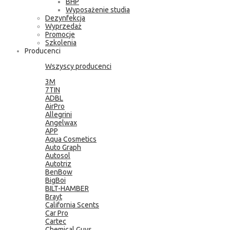
BHP
Wyposażenie studia
Dezynfekcja
Wyprzedaż
Promocje
Szkolenia
Producenci
Wszyscy producenci
3M
7TIN
ADBL
AirPro
Allegrini
Angelwax
APP
Aqua Cosmetics
Auto Graph
Autosol
Autotriz
BenBow
BigBoi
BILT-HAMBER
Brayt
California Scents
Car Pro
Cartec
Chemical Guys