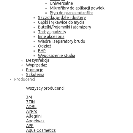
Uniwersalne
Mikrofibry do aplikacji powłok
Płyn do prania mikrofibr
Szczotki, pędzle i dustery
Gąbki i rękawice do mycia
Butelki/Pojemniki i atomizery
Torby i gadżety
Inne akcesoria
Wiadra i separatory brudu
Odzież
BHP
Wyposażenie studia
Dezynfekcja
Wyprzedaż
Promocje
Szkolenia
Producenci
Wszyscy producenci
3M
7TIN
ADBL
AirPro
Allegrini
Angelwax
APP
Aqua Cosmetics