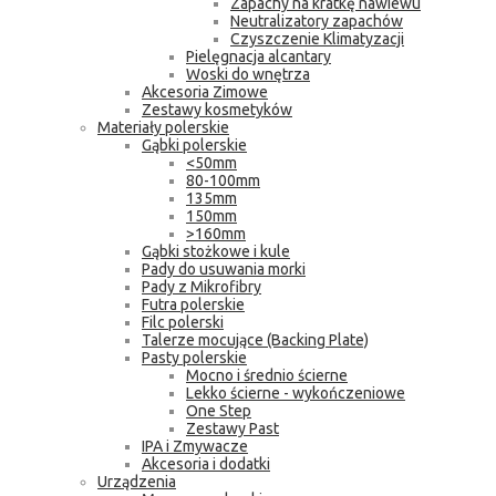
Zapachy na kratkę nawiewu
Neutralizatory zapachów
Czyszczenie Klimatyzacji
Pielęgnacja alcantary
Woski do wnętrza
Akcesoria Zimowe
Zestawy kosmetyków
Materiały polerskie
Gąbki polerskie
<50mm
80-100mm
135mm
150mm
>160mm
Gąbki stożkowe i kule
Pady do usuwania morki
Pady z Mikrofibry
Futra polerskie
Filc polerski
Talerze mocujące (Backing Plate)
Pasty polerskie
Mocno i średnio ścierne
Lekko ścierne - wykończeniowe
One Step
Zestawy Past
IPA i Zmywacze
Akcesoria i dodatki
Urządzenia