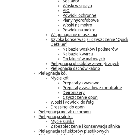
Sealanty
Woski w sprayu
AIO
Powłoki ochronne
Piany hydrofobowe
Woski na mokro
Powłoki na mokro
Wspomaganie osuszania
Szybka konserwacja i czyszczenie "Quick
Detailer"
Na bazie wosków i polimerów
Na bazie kwarcu
Do lakierów matowych
Pielęgnacja plastików zewnętrznych
Pielęgnacja dachów kabrio
Pielęgnacja kół
Mycie kół
Preparaty kwasowe
Preparaty zasadowe i neutralne
Deironizery
Czyszczenie opon
Woski i Powłoki do felg
Dressingi do opon
Pielęgnacja metalu i chromu
Pielęgnacja silnika
Mycie silnika
Zabezpieczenie i konserwacja silnika
Pielęgnacja reflektorów plastikowych