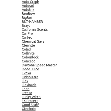
Auto Graph
Autosol
Autotriz
BenBow
BigBoi
BILT-HAMBER
Brayt
California Scents
Car Pro
Cartec
Chemical Guys
Cleantle
Colad
Collinite
Colourlock
Concept
Daytona Speed Master
Dodo Juice
Evoxa
Finish Kare
Flex
Flexipads
Foen
Fresso
Funky Witch
FX Protect
Good Stuff
Gtechniq