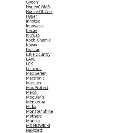
Gyeon
HoneyCOMB
House Of Wax
Hyper
Innotec
Innovacar
Kecav
KiurLab
Koch-Chemie
Kovax
Kwazar
Lake Country
LARE
LCK
Luminus
Mac Serien
Mactronic
Marolex
Max Protect
Maxifi
Meguiar's
Menzerna
Mirka
Monster Shine
Mothers
Murska
MX NOWICKI
Nextzett