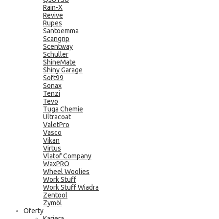
Rain-X
Revive
Rupes
Santoemma
Scangrip
Scentway
Schuller
ShineMate
Shiny Garage
Soft99
Sonax
Tenzi
Tevo
Tuga Chemie
Ultracoat
ValetPro
Vasco
Vikan
Virtus
Vlatof Company
WaxPRO
Wheel Woolies
Work Stuff
Work Stuff Wiadra
Zentool
Zymöl
Oferty
Kariera