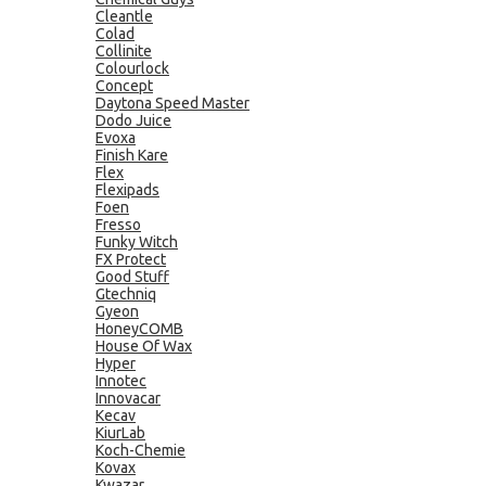
Cleantle
Colad
Collinite
Colourlock
Concept
Daytona Speed Master
Dodo Juice
Evoxa
Finish Kare
Flex
Flexipads
Foen
Fresso
Funky Witch
FX Protect
Good Stuff
Gtechniq
Gyeon
HoneyCOMB
House Of Wax
Hyper
Innotec
Innovacar
Kecav
KiurLab
Koch-Chemie
Kovax
Kwazar