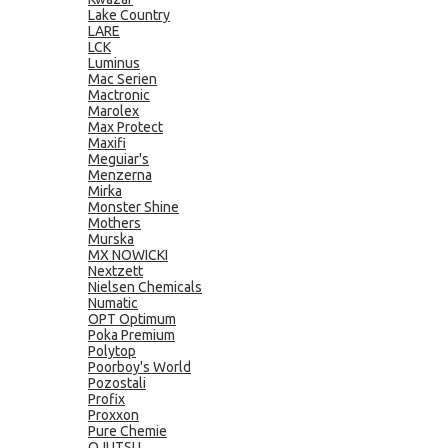
Lake Country
LARE
LCK
Luminus
Mac Serien
Mactronic
Marolex
Max Protect
Maxifi
Meguiar's
Menzerna
Mirka
Monster Shine
Mothers
Murska
MX NOWICKI
Nextzett
Nielsen Chemicals
Numatic
OPT Optimum
Poka Premium
Polytop
Poorboy's World
Pozostali
Profix
Proxxon
Pure Chemie
QJUTSU