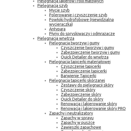
Pielęgnacja lakierów i folii matowych
Pielęgnacja szyb
Mycie szyb
Polerowanie i czyszczenie szyb
Powłoki hydrofobowe (niewidzialna
wycieraczka)
Antypara
Płyny do spryskiwaczy i odmrażacze
Pielęgnacja wnętrza
Pielęgnacja tworzyw i gumy
Czyszczenie tworzyw i gumy
Zabezpieczenie tworzyw i gumy
Quick Detailer do wnętrza
Pielęgnacja tapicerki materiałowej
Czyszczenie tapicerki
Zabezpieczenie tapicerki
Barwienie Tapicerki
Pielęgnacja tapicerki skórzanej
Zestawy do pielęgnacji skóry
Czyszczenie skóry
Zabezpieczenie skóry
Quick Detailer do skóry
Renowacja i lakierowanie skóry
Renowacja i lakierowanie skóry PRO
Zapachy i neutralizatory
Zapachy w sprayu
Zapachy w puszce
Zawieszki zapachowe