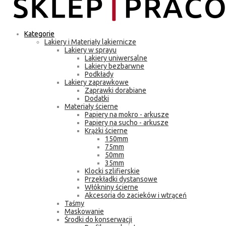
Kategorie
Lakiery i Materiały lakiernicze
Lakiery w sprayu
Lakiery uniwersalne
Lakiery bezbarwne
Podkłady
Lakiery zaprawkowe
Zaprawki dorabiane
Dodatki
Materiały ścierne
Papiery na mokro - arkusze
Papiery na sucho - arkusze
Krążki ścierne
150mm
75mm
50mm
35mm
Klocki szlifierskie
Przekładki dystansowe
Włókniny ścierne
Akcesoria do zacieków i wtrąceń
Taśmy
Maskowanie
Środki do konserwacji