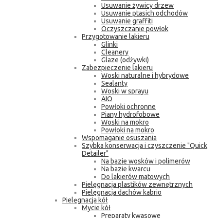
Usuwanie żywicy drzew
Usuwanie ptasich odchodów
Usuwanie graffiti
Oczyszczanie powłok
Przygotowanie lakieru
Glinki
Cleanery
Glaze (odżywki)
Zabezpieczenie lakieru
Woski naturalne i hybrydowe
Sealanty
Woski w sprayu
AIO
Powłoki ochronne
Piany hydrofobowe
Woski na mokro
Powłoki na mokro
Wspomaganie osuszania
Szybka konserwacja i czyszczenie "Quick
Detailer"
Na bazie wosków i polimerów
Na bazie kwarcu
Do lakierów matowych
Pielęgnacja plastików zewnętrznych
Pielęgnacja dachów kabrio
Pielęgnacja kół
Mycie kół
Preparaty kwasowe