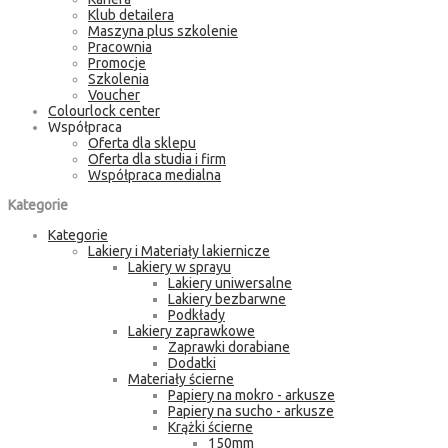
Klub detailera
Maszyna plus szkolenie
Pracownia
Promocje
Szkolenia
Voucher
Colourlock center
Współpraca
Oferta dla sklepu
Oferta dla studia i firm
Współpraca medialna
Kategorie
Kategorie
Lakiery i Materiały lakiernicze
Lakiery w sprayu
Lakiery uniwersalne
Lakiery bezbarwne
Podkłady
Lakiery zaprawkowe
Zaprawki dorabiane
Dodatki
Materiały ścierne
Papiery na mokro - arkusze
Papiery na sucho - arkusze
Krążki ścierne
150mm