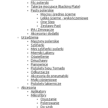
Filc polerski
Talerze mocujące (Backing Plate)
Pasty polerskie
Mocno i średnio ścierne
Lekko ścierne - wykończeniowe
One Step
Zestawy Past
IPA i Zmywacze
Akcesoria i dodatki
Urządzenia
Maszyny polerskie
Szlifierki
Mini szlifierki i polerki
Mierniki Lakieru
Oświetlenie
Dmuchawy
Pianownice
Pistolety typu Tornado
Odkurzacze
Akcesoria do pneumatyki
Myjki ciśnieniowe
Pistolety lakiernicze
Akcesoria
Aplikatory
Mikrofibry
Osuszanie
Polerowanie
Do szyb