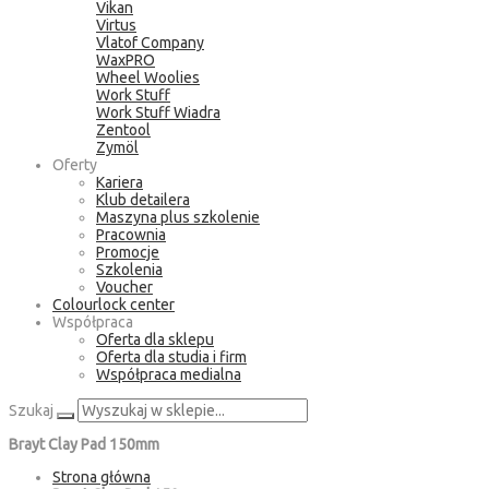
Vikan
Virtus
Vlatof Company
WaxPRO
Wheel Woolies
Work Stuff
Work Stuff Wiadra
Zentool
Zymöl
Oferty
Kariera
Klub detailera
Maszyna plus szkolenie
Pracownia
Promocje
Szkolenia
Voucher
Colourlock center
Współpraca
Oferta dla sklepu
Oferta dla studia i firm
Współpraca medialna
Szukaj
Brayt Clay Pad 150mm
Strona główna