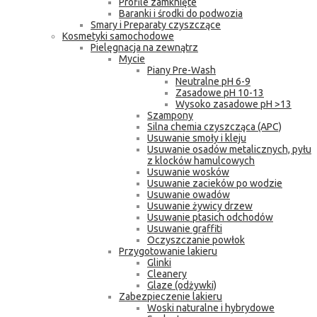
Profile zamknięte
Baranki i środki do podwozia
Smary i Preparaty czyszczące
Kosmetyki samochodowe
Pielęgnacja na zewnątrz
Mycie
Piany Pre-Wash
Neutralne pH 6-9
Zasadowe pH 10-13
Wysoko zasadowe pH >13
Szampony
Silna chemia czyszcząca (APC)
Usuwanie smoły i kleju
Usuwanie osadów metalicznych, pyłu
z klocków hamulcowych
Usuwanie wosków
Usuwanie zacieków po wodzie
Usuwanie owadów
Usuwanie żywicy drzew
Usuwanie ptasich odchodów
Usuwanie graffiti
Oczyszczanie powłok
Przygotowanie lakieru
Glinki
Cleanery
Glaze (odżywki)
Zabezpieczenie lakieru
Woski naturalne i hybrydowe