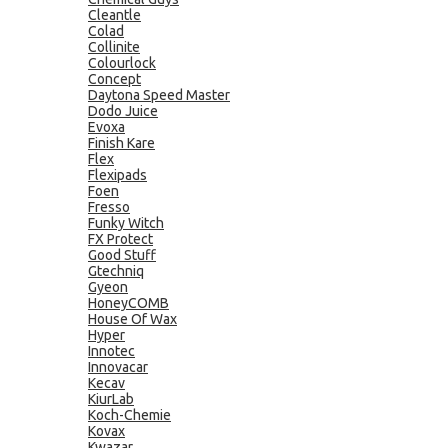
Cleantle
Colad
Collinite
Colourlock
Concept
Daytona Speed Master
Dodo Juice
Evoxa
Finish Kare
Flex
Flexipads
Foen
Fresso
Funky Witch
FX Protect
Good Stuff
Gtechniq
Gyeon
HoneyCOMB
House Of Wax
Hyper
Innotec
Innovacar
Kecav
KiurLab
Koch-Chemie
Kovax
Kwazar