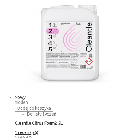
Nowy
hidden
Dodaj do koszyka
Do listy życzeń
Cleantle Citrus Foam2 5L
1 recenzja(i)
139,99 zł