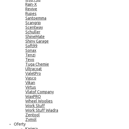
Rain-X
Revive
Rupes
Santoemma
Scangrip
Scentway
Schuller
ShineMate
Shiny Garage
Soft99
Sonax
Tenzi
Tevo
Tuga Chemie
Ultracoat
ValetPro
Vasco
Vikan
Virtus
Vlatof Company
WaxPRO
Wheel Woolies
Work Stuff
Work Stuff Wiadra
Zentool
Zymöl
Oferty
Kariera