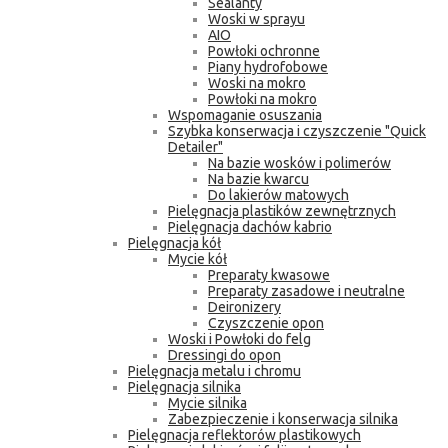
Sealanty
Woski w sprayu
AIO
Powłoki ochronne
Piany hydrofobowe
Woski na mokro
Powłoki na mokro
Wspomaganie osuszania
Szybka konserwacja i czyszczenie "Quick
Detailer"
Na bazie wosków i polimerów
Na bazie kwarcu
Do lakierów matowych
Pielęgnacja plastików zewnętrznych
Pielęgnacja dachów kabrio
Pielęgnacja kół
Mycie kół
Preparaty kwasowe
Preparaty zasadowe i neutralne
Deironizery
Czyszczenie opon
Woski i Powłoki do felg
Dressingi do opon
Pielęgnacja metalu i chromu
Pielęgnacja silnika
Mycie silnika
Zabezpieczenie i konserwacja silnika
Pielęgnacja reflektorów plastikowych