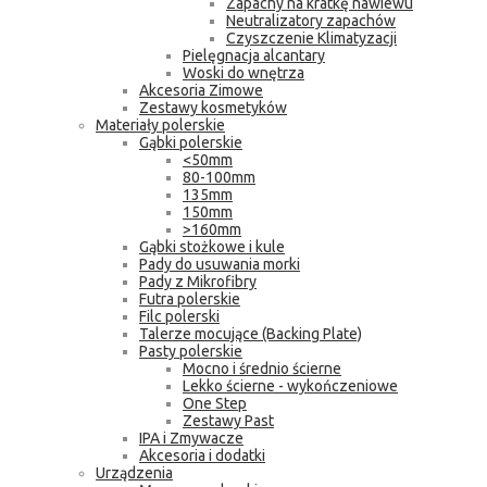
Zapachy na kratkę nawiewu
Neutralizatory zapachów
Czyszczenie Klimatyzacji
Pielęgnacja alcantary
Woski do wnętrza
Akcesoria Zimowe
Zestawy kosmetyków
Materiały polerskie
Gąbki polerskie
<50mm
80-100mm
135mm
150mm
>160mm
Gąbki stożkowe i kule
Pady do usuwania morki
Pady z Mikrofibry
Futra polerskie
Filc polerski
Talerze mocujące (Backing Plate)
Pasty polerskie
Mocno i średnio ścierne
Lekko ścierne - wykończeniowe
One Step
Zestawy Past
IPA i Zmywacze
Akcesoria i dodatki
Urządzenia