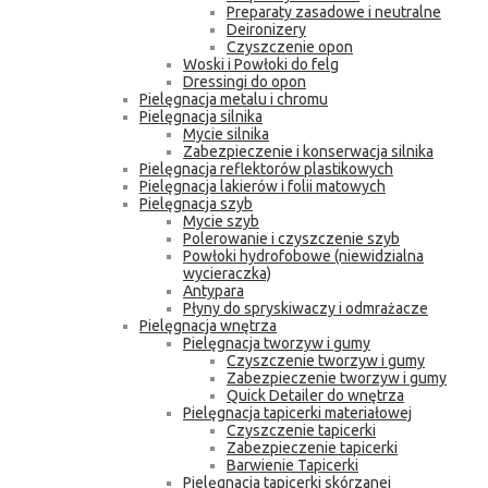
Preparaty zasadowe i neutralne
Deironizery
Czyszczenie opon
Woski i Powłoki do felg
Dressingi do opon
Pielęgnacja metalu i chromu
Pielęgnacja silnika
Mycie silnika
Zabezpieczenie i konserwacja silnika
Pielęgnacja reflektorów plastikowych
Pielęgnacja lakierów i folii matowych
Pielęgnacja szyb
Mycie szyb
Polerowanie i czyszczenie szyb
Powłoki hydrofobowe (niewidzialna
wycieraczka)
Antypara
Płyny do spryskiwaczy i odmrażacze
Pielęgnacja wnętrza
Pielęgnacja tworzyw i gumy
Czyszczenie tworzyw i gumy
Zabezpieczenie tworzyw i gumy
Quick Detailer do wnętrza
Pielęgnacja tapicerki materiałowej
Czyszczenie tapicerki
Zabezpieczenie tapicerki
Barwienie Tapicerki
Pielęgnacja tapicerki skórzanej