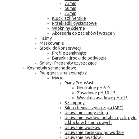
75mm
50mm
35mm
Klocki szlifierskie
Przekładki dystansowe
Włókniny ścierne
Akcesoria do zacieków i wtrąceń
Taśmy
Maskowanie
Środki do konserwacji
Profile zamknięte
Baranki i środki do podwozia
Smary i Preparaty czyszczące
Kosmetyki samochodowe
Pielęgnacja na zewnątrz
Mycie
Piany Pre-Wash
Neutralne pH 6-9
Zasadowe pH 10-13
Wysoko zasadowe pH >13
Szampony
Silna chemia czyszcząca (APC)
Usuwanie smoły i kleju
Usuwanie osadów metalicznych, pyłu
z klocków hamulcowych
Usuwanie wosków
Usuwanie zacieków po wodzie
Usuwanie owadów