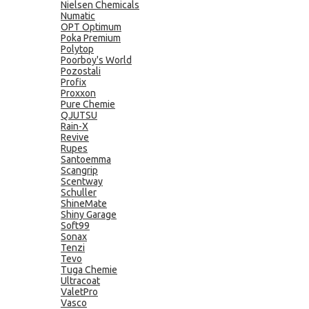
Nielsen Chemicals
Numatic
OPT Optimum
Poka Premium
Polytop
Poorboy's World
Pozostali
Profix
Proxxon
Pure Chemie
QJUTSU
Rain-X
Revive
Rupes
Santoemma
Scangrip
Scentway
Schuller
ShineMate
Shiny Garage
Soft99
Sonax
Tenzi
Tevo
Tuga Chemie
Ultracoat
ValetPro
Vasco