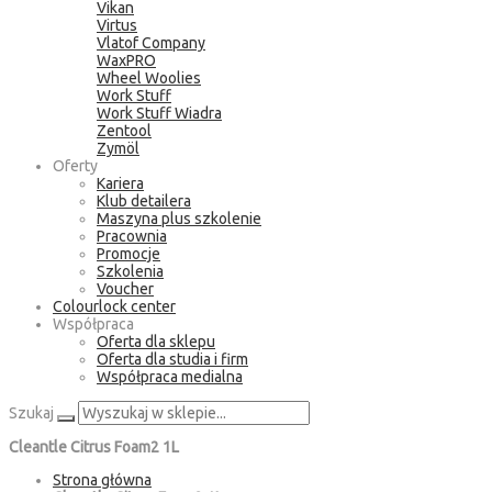
Vikan
Virtus
Vlatof Company
WaxPRO
Wheel Woolies
Work Stuff
Work Stuff Wiadra
Zentool
Zymöl
Oferty
Kariera
Klub detailera
Maszyna plus szkolenie
Pracownia
Promocje
Szkolenia
Voucher
Colourlock center
Współpraca
Oferta dla sklepu
Oferta dla studia i firm
Współpraca medialna
Szukaj
Cleantle Citrus Foam2 1L
Strona główna