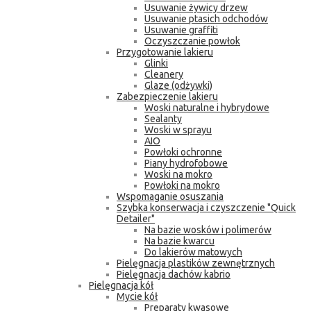
Usuwanie żywicy drzew
Usuwanie ptasich odchodów
Usuwanie graffiti
Oczyszczanie powłok
Przygotowanie lakieru
Glinki
Cleanery
Glaze (odżywki)
Zabezpieczenie lakieru
Woski naturalne i hybrydowe
Sealanty
Woski w sprayu
AIO
Powłoki ochronne
Piany hydrofobowe
Woski na mokro
Powłoki na mokro
Wspomaganie osuszania
Szybka konserwacja i czyszczenie "Quick
Detailer"
Na bazie wosków i polimerów
Na bazie kwarcu
Do lakierów matowych
Pielęgnacja plastików zewnętrznych
Pielęgnacja dachów kabrio
Pielęgnacja kół
Mycie kół
Preparaty kwasowe