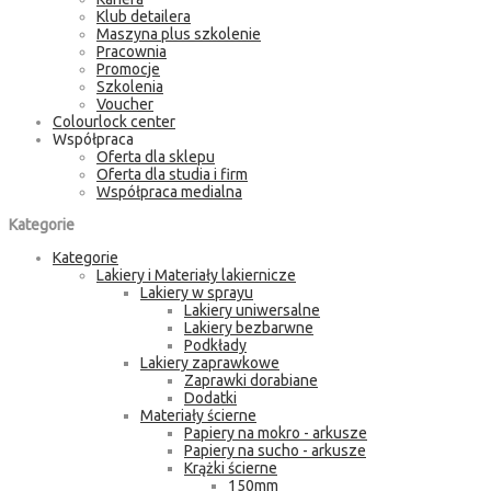
Klub detailera
Maszyna plus szkolenie
Pracownia
Promocje
Szkolenia
Voucher
Colourlock center
Współpraca
Oferta dla sklepu
Oferta dla studia i firm
Współpraca medialna
Kategorie
Kategorie
Lakiery i Materiały lakiernicze
Lakiery w sprayu
Lakiery uniwersalne
Lakiery bezbarwne
Podkłady
Lakiery zaprawkowe
Zaprawki dorabiane
Dodatki
Materiały ścierne
Papiery na mokro - arkusze
Papiery na sucho - arkusze
Krążki ścierne
150mm