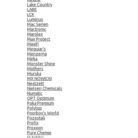
Lake Country
LARE
LCK
Luminus
Mac Serien
Mactronic
Marolex
Max Protect
Maxifi
Meguiar's
Menzerna
Mirka
Monster Shine
Mothers
Murska
MX NOWICKI
Nextzett
Nielsen Chemicals
Numatic
OPT Optimum
Poka Premium
Polytop
Poorboy's World
Pozostali
Profix
Proxxon
Pure Chemie
QJUTSU