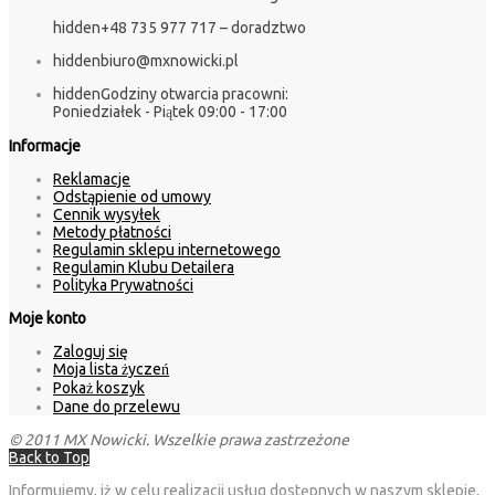
hidden
+48 735 977 717 – doradztwo
hidden
biuro@mxnowicki.pl
hidden
Godziny otwarcia pracowni:
Poniedziałek - Piątek 09:00 - 17:00
Informacje
Reklamacje
Odstąpienie od umowy
Cennik wysyłek
Metody płatności
Regulamin sklepu internetowego
Regulamin Klubu Detailera
Polityka Prywatności
Moje konto
Zaloguj się
Moja lista życzeń
Pokaż koszyk
Dane do przelewu
© 2011 MX Nowicki. Wszelkie prawa zastrzeżone
Back to Top
Informujemy, iż w celu realizacji usług dostępnych w naszym sklepie,