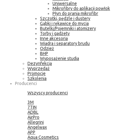
Uniwersalne
Mikrofibry do aplikacji powłok
Płyn do prania mikrofibr
Szczotki, pędzle i dustery
Gąbki i rękawice do mycia
Butelki/Pojemniki i atomizery
Torby i gadżety
Inne akcesoria
Wiadra i separatory brudu
Odzież
BHP
Wyposażenie studia
Dezynfekcja
Wyprzedaż
Promocje
Szkolenia
Producenci
Wszyscy producenci
3M
7TIN
ADBL
AirPro
Allegrini
Angelwax
APP
Aqua Cosmetics