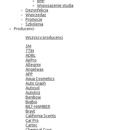
BHP
Wyposażenie studia
Dezynfekcja
Wyprzedaż
Promocje
Szkolenia
Producenci
Wszyscy producenci
3M
7TIN
ADBL
AirPro
Allegrini
Angelwax
APP
Aqua Cosmetics
Auto Graph
Autosol
Autotriz
BenBow
BigBoi
BILT-HAMBER
Brayt
California Scents
Car Pro
Cartec
Chemical Guys