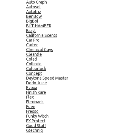
Auto Graph
Autosol
Autotriz
BenBow
BigBoi
BILT-HAMBER
Brayt
California Scents
Car Pro
Cartec
Chemical Guys
Cleantle
Colad
Collinite
Colourlock
Concept
Daytona Speed Master
Dodo Juice
Evoxa
Finish Kare
Flex
Flexipads
Foen
Fresso
Funky Witch
FX Protect
Good Stuff
Gtechniq