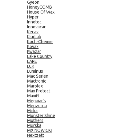
Gyeon
HoneyCOMB
House Of Wax
Hyper
Innotec
Innovacar
Kecav
KiurLab
Koch-Chemie
Kovax
Kwazar
Lake Country
LARE
LCK
Luminus
Mac Serien
Mactronic
Marolex
Max Protect
Maxifi
Meguiar's
Menzerna
Mirka
Monster Shine
Mothers
Murska
MX NOWICKI
Nextzett