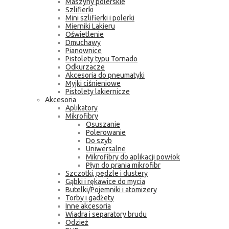
Maszyny polerskie
Szlifierki
Mini szlifierki i polerki
Mierniki Lakieru
Oświetlenie
Dmuchawy
Pianownice
Pistolety typu Tornado
Odkurzacze
Akcesoria do pneumatyki
Myjki ciśnieniowe
Pistolety lakiernicze
Akcesoria
Aplikatory
Mikrofibry
Osuszanie
Polerowanie
Do szyb
Uniwersalne
Mikrofibry do aplikacji powłok
Płyn do prania mikrofibr
Szczotki, pędzle i dustery
Gąbki i rękawice do mycia
Butelki/Pojemniki i atomizery
Torby i gadżety
Inne akcesoria
Wiadra i separatory brudu
Odzież