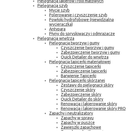
Pielęgnacja lakierów i folii matowych
Pielęgnacja szyb
Mycie szyb
Polerowanie i czyszczenie szyb
Powłoki hydrofobowe (niewidzialna
wycieraczka)
Antypara
Płyny do spryskiwaczy i odmrażacze
Pielęgnacja wnętrza
Pielęgnacja tworzyw i gumy
Czyszczenie tworzyw i gumy
Zabezpieczenie tworzyw i gumy
Quick Detailer do wnętrza
Pielęgnacja tapicerki materiałowej
Czyszczenie tapicerki
Zabezpieczenie tapicerki
Barwienie Tapicerki
Pielęgnacja tapicerki skórzanej
Zestawy do pielęgnacji skóry
Czyszczenie skóry
Zabezpieczenie skóry
Quick Detailer do skóry
Renowacja i lakierowanie skóry
Renowacja i lakierowanie skóry PRO
Zapachy i neutralizatory
Zapachy w sprayu
Zapachy w puszce
Zawieszki zapachowe