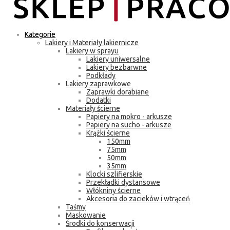
Kategorie
Lakiery i Materiały lakiernicze
Lakiery w sprayu
Lakiery uniwersalne
Lakiery bezbarwne
Podkłady
Lakiery zaprawkowe
Zaprawki dorabiane
Dodatki
Materiały ścierne
Papiery na mokro - arkusze
Papiery na sucho - arkusze
Krążki ścierne
150mm
75mm
50mm
35mm
Klocki szlifierskie
Przekładki dystansowe
Włókniny ścierne
Akcesoria do zacieków i wtrąceń
Taśmy
Maskowanie
Środki do konserwacji