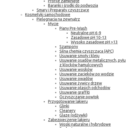
Profile zamknięte
Baranki i środki do podwozia
Smary i Preparaty czyszczące
Kosmetyki samochodowe
Pielęgnacja na zewnątrz
Mycie
Piany Pre-Wash
Neutralne pH 6-9
Zasadowe pH 10-13
Wysoko zasadowe pH >13
Szampony
Silna chemia czyszcząca (APC)
Usuwanie smoły i kleju
Usuwanie osadów metalicznych, pyłu
z klocków hamulcowych
Usuwanie wosków
Usuwanie zacieków po wodzie
Usuwanie owadów
Usuwanie żywicy drzew
Usuwanie ptasich odchodów
Usuwanie graffiti
Oczyszczanie powłok
Przygotowanie lakieru
Glinki
Cleanery
Glaze (odżywki)
Zabezpieczenie lakieru
Woski naturalne i hybrydowe