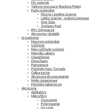
Filc polerski
Talerze mocujące (Backing Plate)
Pasty polerskie
Mocno i średnio ścierne
Lekko ścierne - wykończeniowe
One Step
Zestawy Past
IPA i Zmywacze
Akcesoria i dodatki
Urządzenia
Maszyny polerskie
Szlifierki
Mini szlifierki i polerki
Mierniki Lakieru
Oświetlenie
Dmuchawy
Pianownice
Pistolety typu Tornado
Odkurzacze
Akcesoria do pneumatyki
Myjki ciśnieniowe
Pistolety lakiernicze
Akcesoria
Aplikatory
Mikrofibry
Osuszanie
Polerowanie
Do szyb