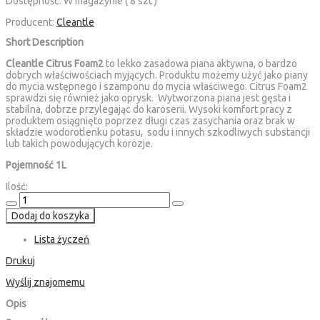
Dostępność:
W magazynie ( 8 szt )
Producent:
Cleantle
Short Description
Cleantle Citrus Foam2
to lekko zasadowa piana aktywna, o bardzo
dobrych właściwościach myjących. Produktu możemy użyć jako piany
do mycia wstępnego i szamponu do mycia właściwego. Citrus Foam2
sprawdzi się również jako oprysk. Wytworzona piana jest gęsta i
stabilna, dobrze przylegając do karoserii. Wysoki komfort pracy z
produktem osiągnięto poprzez długi czas zasychania oraz brak w
składzie wodorotlenku potasu, sodu i innych szkodliwych substancji
lub takich powodujących korozje.
Pojemność 1L
Ilość:
Dodaj do koszyka
Lista życzeń
Drukuj
Wyślij znajomemu
Opis