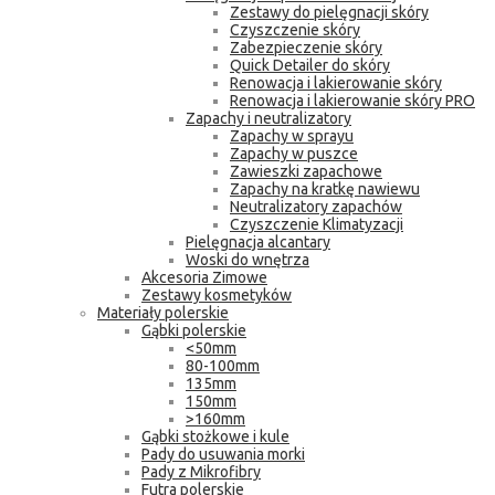
Zestawy do pielęgnacji skóry
Czyszczenie skóry
Zabezpieczenie skóry
Quick Detailer do skóry
Renowacja i lakierowanie skóry
Renowacja i lakierowanie skóry PRO
Zapachy i neutralizatory
Zapachy w sprayu
Zapachy w puszce
Zawieszki zapachowe
Zapachy na kratkę nawiewu
Neutralizatory zapachów
Czyszczenie Klimatyzacji
Pielęgnacja alcantary
Woski do wnętrza
Akcesoria Zimowe
Zestawy kosmetyków
Materiały polerskie
Gąbki polerskie
<50mm
80-100mm
135mm
150mm
>160mm
Gąbki stożkowe i kule
Pady do usuwania morki
Pady z Mikrofibry
Futra polerskie