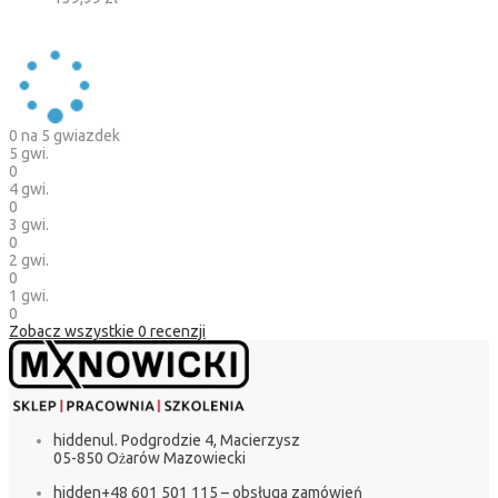
0
na 5 gwiazdek
5 gwi.
0
4 gwi.
0
3 gwi.
0
2 gwi.
0
1 gwi.
0
Zobacz wszystkie
0
recenzji
hidden
ul. Podgrodzie 4, Macierzysz
05-850 Ożarów Mazowiecki
hidden
+48 601 501 115 – obsługa zamówień