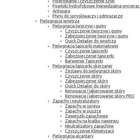
Polerowanie i czyszczenie szyb
Powłoki hydrofobowe (niewidzialna wycierac
Antypara
Płyny do spryskiwaczy i odmrażacze
Pielęgnacja wnętrza
Pielęgnacja tworzyw i gumy
Czyszczenie tworzyw i gumy
Zabezpieczenie tworzyw i gumy
Quick Detailer do wnętrza
Pielęgnacja tapicerki materiałowej
Czyszczenie tapicerki
Zabezpieczenie tapicerki
Barwienie Tapicerki
Pielęgnacja tapicerki skórzanej
Zestawy do pielęgnacji skóry
Czyszczenie skóry
Zabezpieczenie skóry
Quick Detailer do skóry
Renowacja i lakierowanie skóry
Renowacja i lakierowanie skóry PRO
Zapachy i neutralizatory
Zapachy w sprayu
Zapachy w puszce
Zawieszki zapachowe
Zapachy na kratkę nawiewu
Neutralizatory zapachów
Czyszczenie Klimatyzacji
Pielęgnacja alcantary