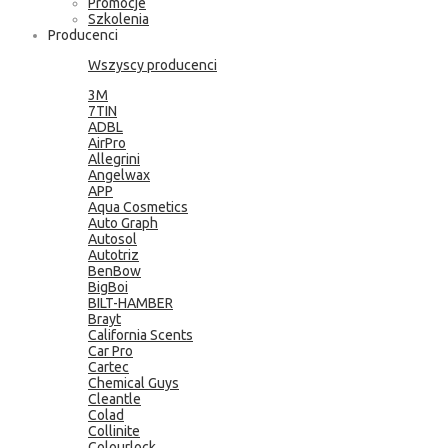
Promocje
Szkolenia
Producenci
Wszyscy producenci
3M
7TIN
ADBL
AirPro
Allegrini
Angelwax
APP
Aqua Cosmetics
Auto Graph
Autosol
Autotriz
BenBow
BigBoi
BILT-HAMBER
Brayt
California Scents
Car Pro
Cartec
Chemical Guys
Cleantle
Colad
Collinite
Colourlock