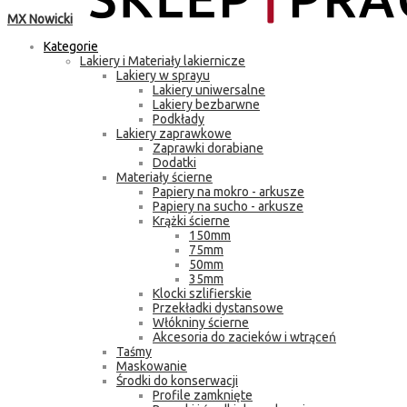
MX Nowicki
Kategorie
Lakiery i Materiały lakiernicze
Lakiery w sprayu
Lakiery uniwersalne
Lakiery bezbarwne
Podkłady
Lakiery zaprawkowe
Zaprawki dorabiane
Dodatki
Materiały ścierne
Papiery na mokro - arkusze
Papiery na sucho - arkusze
Krążki ścierne
150mm
75mm
50mm
35mm
Klocki szlifierskie
Przekładki dystansowe
Włókniny ścierne
Akcesoria do zacieków i wtrąceń
Taśmy
Maskowanie
Środki do konserwacji
Profile zamknięte