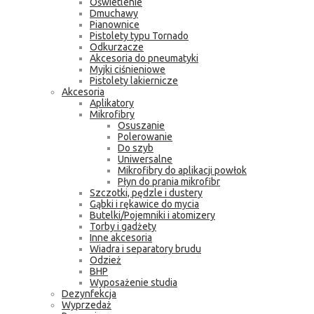
Oświetlenie
Dmuchawy
Pianownice
Pistolety typu Tornado
Odkurzacze
Akcesoria do pneumatyki
Myjki ciśnieniowe
Pistolety lakiernicze
Akcesoria
Aplikatory
Mikrofibry
Osuszanie
Polerowanie
Do szyb
Uniwersalne
Mikrofibry do aplikacji powłok
Płyn do prania mikrofibr
Szczotki, pędzle i dustery
Gąbki i rękawice do mycia
Butelki/Pojemniki i atomizery
Torby i gadżety
Inne akcesoria
Wiadra i separatory brudu
Odzież
BHP
Wyposażenie studia
Dezynfekcja
Wyprzedaż