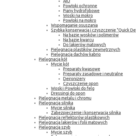
AIO
Powłoki ochronne
Piany hydrofobowe
Woski na mokro
Powłoki na mokro
Wspomaganie osuszania
Szybka konserwacja i czyszczenie "Quick Det
Na bazie wosków i polimerów
Na bazie kwarcu
Do lakierów matowych
Pielęgnacja plastików zewnętrznych
Pielęgnacja dachów kabrio
Pielęgnacja kół
Mycie kół
Preparaty kwasowe
Preparaty zasadowe i neutralne
Deironizery
Czyszczenie opon
Woski i Powłoki do felg
Dressingi do opon
Pielęgnacja metalu i chromu
Pielęgnacja silnika
Mycie silnika
Zabezpieczenie i konserwacja silnika
Pielęgnacja reflektorów plastikowych
Pielęgnacja lakierów i folii matowych
Pielęgnacja szyb
Mycie szyb