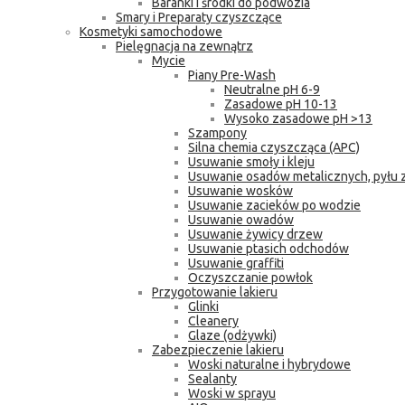
Baranki i środki do podwozia
Smary i Preparaty czyszczące
Kosmetyki samochodowe
Pielęgnacja na zewnątrz
Mycie
Piany Pre-Wash
Neutralne pH 6-9
Zasadowe pH 10-13
Wysoko zasadowe pH >13
Szampony
Silna chemia czyszcząca (APC)
Usuwanie smoły i kleju
Usuwanie osadów metalicznych, pyłu
Usuwanie wosków
Usuwanie zacieków po wodzie
Usuwanie owadów
Usuwanie żywicy drzew
Usuwanie ptasich odchodów
Usuwanie graffiti
Oczyszczanie powłok
Przygotowanie lakieru
Glinki
Cleanery
Glaze (odżywki)
Zabezpieczenie lakieru
Woski naturalne i hybrydowe
Sealanty
Woski w sprayu