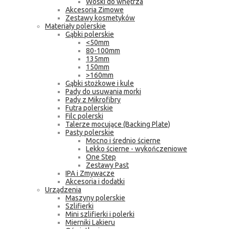
Woski do wnętrza
Akcesoria Zimowe
Zestawy kosmetyków
Materiały polerskie
Gąbki polerskie
<50mm
80-100mm
135mm
150mm
>160mm
Gąbki stożkowe i kule
Pady do usuwania morki
Pady z Mikrofibry
Futra polerskie
Filc polerski
Talerze mocujące (Backing Plate)
Pasty polerskie
Mocno i średnio ścierne
Lekko ścierne - wykończeniowe
One Step
Zestawy Past
IPA i Zmywacze
Akcesoria i dodatki
Urządzenia
Maszyny polerskie
Szlifierki
Mini szlifierki i polerki
Mierniki Lakieru