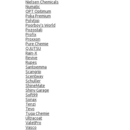
Nielsen Chemicals
Numatic
OPT Optimum
Poka Premium
Polytop
Poorboy's World
Pozostali
Profix
Proxxon
Pure Chemie
QJUTSU
Rain-X
Revive
Rupes
Santoemma
Scangrip
Scentway
Schuller
ShineMate
Shiny Garage
Soft99
Sonax
Tenzi
Tevo
Tuga Chemie
Ultracoat
ValetPro
Vasco