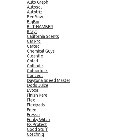
Auto Graph
Autosol
Autotriz
BenBow
BigBoi
BILT-HAMBER
Brayt
California Scents
Car Pro
Cartec
Chemical Guys
Cleantle
Colad
Collinite
Colourlock
Concept
Daytona Speed Master
Dodo Juice
Evoxa
Finish Kare
Flex
Flexipads
Foen
Fresso
Funky Witch
FX Protect
Good Stuff
Gtechniq