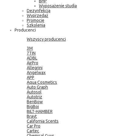
BHP
Wyposażenie studia
Dezynfekcja
Wyprzedaż
Promocje
Szkolenia
Producenci
Wszyscy producenci
3M
7TIN
ADBL
AirPro
Allegrini
Angelwax
APP
Aqua Cosmetics
Auto Graph
Autosol
Autotriz
BenBow
BigBoi
BILT-HAMBER
Brayt
California Scents
Car Pro
Cartec
Chemical Guys