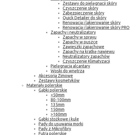
Zestawy do pielęgnacji skóry
Czyszczenie skóry
Zabezpieczenie skóry
Quick Detailer do skóry
Renowacja i lakierowanie skóry
Renowacja i lakierowanie skóry PRO
Zapachy i neutralizatory
Zapachy w sprayu
Zapachy w puszce
Zawieszki zapachowe
Zapachy na kratkę nawiewu
Neutralizatory zapachów
Czyszczenie Klimatyzacji
Pielęgnacja alcantary
Woski do wnętrza
Akcesoria Zimowe
Zestawy kosmetyków
Materiały polerskie
Gąbki polerskie
<50mm
80-100mm
135mm
150mm
>160mm
Gąbki stożkowe i kule
Pady do usuwania morki
Pady z Mikrofibry
Futra polerskie