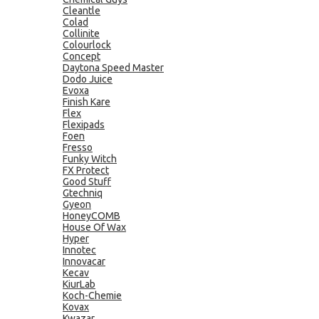
Cleantle
Colad
Collinite
Colourlock
Concept
Daytona Speed Master
Dodo Juice
Evoxa
Finish Kare
Flex
Flexipads
Foen
Fresso
Funky Witch
FX Protect
Good Stuff
Gtechniq
Gyeon
HoneyCOMB
House Of Wax
Hyper
Innotec
Innovacar
Kecav
KiurLab
Koch-Chemie
Kovax
Kwazar