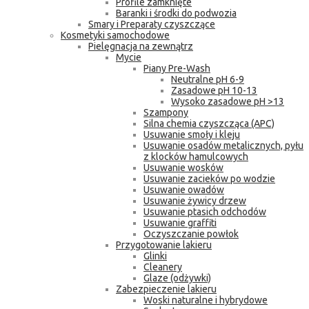
Profile zamknięte
Baranki i środki do podwozia
Smary i Preparaty czyszczące
Kosmetyki samochodowe
Pielęgnacja na zewnątrz
Mycie
Piany Pre-Wash
Neutralne pH 6-9
Zasadowe pH 10-13
Wysoko zasadowe pH >13
Szampony
Silna chemia czyszcząca (APC)
Usuwanie smoły i kleju
Usuwanie osadów metalicznych, pyłu
z klocków hamulcowych
Usuwanie wosków
Usuwanie zacieków po wodzie
Usuwanie owadów
Usuwanie żywicy drzew
Usuwanie ptasich odchodów
Usuwanie graffiti
Oczyszczanie powłok
Przygotowanie lakieru
Glinki
Cleanery
Glaze (odżywki)
Zabezpieczenie lakieru
Woski naturalne i hybrydowe