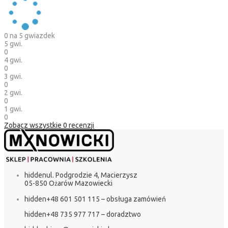
0
na 5 gwiazdek
5 gwi.
0
4 gwi.
0
3 gwi.
0
2 gwi.
0
1 gwi.
0
Zobacz wszystkie
0
recenzji
hidden
ul. Podgrodzie 4, Macierzysz
05-850 Ożarów Mazowiecki
hidden
+48 601 501 115 – obsługa zamówień
hidden
+48 735 977 717 – doradztwo