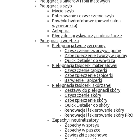
Pielęgnacja lakierów i folii matowych
Pielęgnacja szyb
Mycie szyb
Polerowanie i czyszczenie szyb
Powłoki hydrofobowe (niewidzialna
wycieraczka)
Antypara
Płyny do spryskiwaczy i odmrażacze
Pielęgnacja wnętrza
Pielęgnacja tworzyw i gumy
Czyszczenie tworzyw i gumy
Zabezpieczenie tworzyw i gumy
Quick Detailer do wnętrza
Pielęgnacja tapicerki materiałowej
Czyszczenie tapicerki
Zabezpieczenie tapicerki
Barwienie Tapicerki
Pielęgnacja tapicerki skórzanej
Zestawy do pielęgnacji skóry
Czyszczenie skóry
Zabezpieczenie skóry
Quick Detailer do skóry
Renowacja i lakierowanie skóry
Renowacja i lakierowanie skóry PRO
Zapachy i neutralizatory
Zapachy w sprayu
Zapachy w puszce
Zawieszki zapachowe