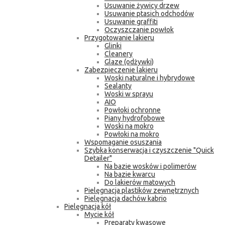
Usuwanie żywicy drzew
Usuwanie ptasich odchodów
Usuwanie graffiti
Oczyszczanie powłok
Przygotowanie lakieru
Glinki
Cleanery
Glaze (odżywki)
Zabezpieczenie lakieru
Woski naturalne i hybrydowe
Sealanty
Woski w sprayu
AIO
Powłoki ochronne
Piany hydrofobowe
Woski na mokro
Powłoki na mokro
Wspomaganie osuszania
Szybka konserwacja i czyszczenie "Quick
Detailer"
Na bazie wosków i polimerów
Na bazie kwarcu
Do lakierów matowych
Pielęgnacja plastików zewnętrznych
Pielęgnacja dachów kabrio
Pielęgnacja kół
Mycie kół
Preparaty kwasowe