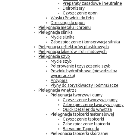
Preparaty zasadowe i neutralne
Deironizery
Czyszczenie opon
Woski i Powłoki do felg
Dressingi do opon
Pielęgnacja metalu i chromu
Pielęgnacja silnika
Mycie silnika
Zabezpieczenie i konserwacja silnika
Pielęgnacja reflektorów plastikowych
Pielęgnacja lakierów i folii matowych
Pielęgnacja szyb
Mycie szyb
Polerowanie i czyszczenie szyb
Powłoki hydrofobowe (niewidzialna
wycieraczka)
Antypara
Płyny do spryskiwaczy i odmrażacze
Pielęgnacja wnętrza
Pielęgnacja tworzyw i gumy
Czyszczenie tworzyw i gumy
Zabezpieczenie tworzyw i gumy
Quick Detailer do wnętrza
Pielęgnacja tapicerki materiałowej
Czyszczenie tapicerki
Zabezpieczenie tapicerki
Barwienie Tapicerki
Pielęgnacja tapicerki skórzanej