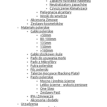
Zapachy na kratkę nawiewu
Neutralizatory zapachów
Czyszczenie Klimatyzacji
Pielęgnacja alcantary
Woski do wnętrza
Akcesoria Zimowe
Zestawy kosmetyków
Materiały polerskie
Gąbki polerskie
<50mm
80-100mm
135mm
150mm
>160mm
Gąbki stożkowe i kule
Pady do usuwania morki
Pady z Mikrofibry
Futra polerskie
Filc polerski
Talerze mocujące (Backing Plate)
Pasty polerskie
Mocno i średnio ścierne
Lekko ścierne - wykończeniowe
One Step
Zestawy Past
IPA i Zmywacze
Akcesoria i dodatki
Urządzenia