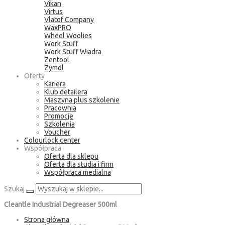
Vikan
Virtus
Vlatof Company
WaxPRO
Wheel Woolies
Work Stuff
Work Stuff Wiadra
Zentool
Zymöl
Oferty
Kariera
Klub detailera
Maszyna plus szkolenie
Pracownia
Promocje
Szkolenia
Voucher
Colourlock center
Współpraca
Oferta dla sklepu
Oferta dla studia i firm
Współpraca medialna
Szukaj
Cleantle Industrial Degreaser 500ml
Strona główna