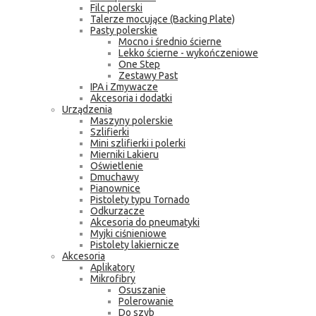
Filc polerski
Talerze mocujące (Backing Plate)
Pasty polerskie
Mocno i średnio ścierne
Lekko ścierne - wykończeniowe
One Step
Zestawy Past
IPA i Zmywacze
Akcesoria i dodatki
Urządzenia
Maszyny polerskie
Szlifierki
Mini szlifierki i polerki
Mierniki Lakieru
Oświetlenie
Dmuchawy
Pianownice
Pistolety typu Tornado
Odkurzacze
Akcesoria do pneumatyki
Myjki ciśnieniowe
Pistolety lakiernicze
Akcesoria
Aplikatory
Mikrofibry
Osuszanie
Polerowanie
Do szyb