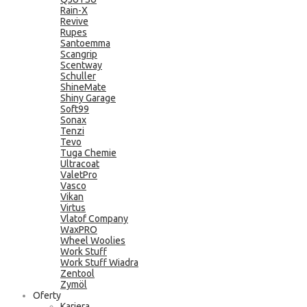
Rain-X
Revive
Rupes
Santoemma
Scangrip
Scentway
Schuller
ShineMate
Shiny Garage
Soft99
Sonax
Tenzi
Tevo
Tuga Chemie
Ultracoat
ValetPro
Vasco
Vikan
Virtus
Vlatof Company
WaxPRO
Wheel Woolies
Work Stuff
Work Stuff Wiadra
Zentool
Zymöl
Oferty
Kariera