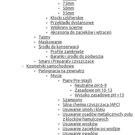
75mm
50mm
35mm
Klocki szlifierskie
Przekładki dystansowe
Włókniny ścierne
Akcesoria do zacieków i wtrąceń
Taśmy
Maskowanie
Środki do konserwacji
Profile zamknięte
Baranki i środki do podwozia
Smary i Preparaty czyszczące
Kosmetyki samochodowe
Pielęgnacja na zewnątrz
Mycie
Piany Pre-Wash
Neutralne pH 6-9
Zasadowe pH 10-13
Wysoko zasadowe pH >13
Szampony
Silna chemia czyszcząca (APC)
Usuwanie smoły i kleju
Usuwanie osadów metalicznych, pyłu
z klocków hamulcowych
Usuwanie wosków
Usuwanie zacieków po wodzie
Usuwanie owadów