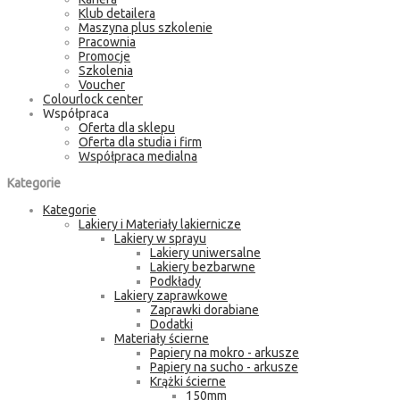
Klub detailera
Maszyna plus szkolenie
Pracownia
Promocje
Szkolenia
Voucher
Colourlock center
Współpraca
Oferta dla sklepu
Oferta dla studia i firm
Współpraca medialna
Kategorie
Kategorie
Lakiery i Materiały lakiernicze
Lakiery w sprayu
Lakiery uniwersalne
Lakiery bezbarwne
Podkłady
Lakiery zaprawkowe
Zaprawki dorabiane
Dodatki
Materiały ścierne
Papiery na mokro - arkusze
Papiery na sucho - arkusze
Krążki ścierne
150mm