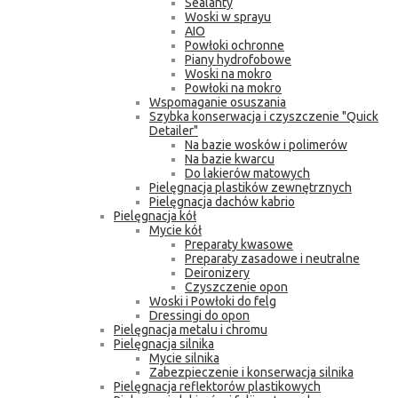
Sealanty
Woski w sprayu
AIO
Powłoki ochronne
Piany hydrofobowe
Woski na mokro
Powłoki na mokro
Wspomaganie osuszania
Szybka konserwacja i czyszczenie "Quick
Detailer"
Na bazie wosków i polimerów
Na bazie kwarcu
Do lakierów matowych
Pielęgnacja plastików zewnętrznych
Pielęgnacja dachów kabrio
Pielęgnacja kół
Mycie kół
Preparaty kwasowe
Preparaty zasadowe i neutralne
Deironizery
Czyszczenie opon
Woski i Powłoki do felg
Dressingi do opon
Pielęgnacja metalu i chromu
Pielęgnacja silnika
Mycie silnika
Zabezpieczenie i konserwacja silnika
Pielęgnacja reflektorów plastikowych