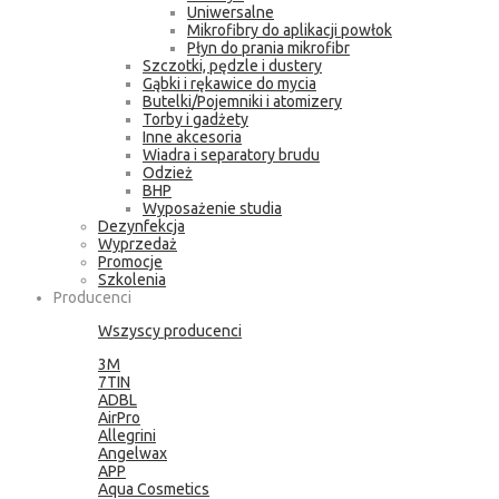
Uniwersalne
Mikrofibry do aplikacji powłok
Płyn do prania mikrofibr
Szczotki, pędzle i dustery
Gąbki i rękawice do mycia
Butelki/Pojemniki i atomizery
Torby i gadżety
Inne akcesoria
Wiadra i separatory brudu
Odzież
BHP
Wyposażenie studia
Dezynfekcja
Wyprzedaż
Promocje
Szkolenia
Producenci
Wszyscy producenci
3M
7TIN
ADBL
AirPro
Allegrini
Angelwax
APP
Aqua Cosmetics