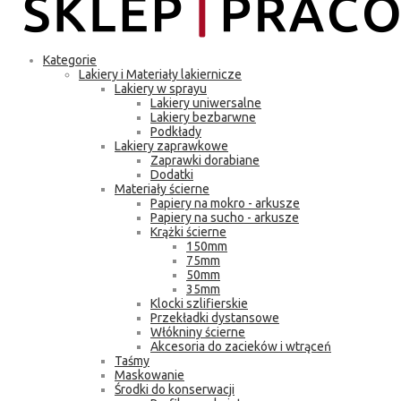
Kategorie
Lakiery i Materiały lakiernicze
Lakiery w sprayu
Lakiery uniwersalne
Lakiery bezbarwne
Podkłady
Lakiery zaprawkowe
Zaprawki dorabiane
Dodatki
Materiały ścierne
Papiery na mokro - arkusze
Papiery na sucho - arkusze
Krążki ścierne
150mm
75mm
50mm
35mm
Klocki szlifierskie
Przekładki dystansowe
Włókniny ścierne
Akcesoria do zacieków i wtrąceń
Taśmy
Maskowanie
Środki do konserwacji