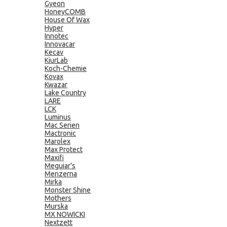
Gyeon
HoneyCOMB
House Of Wax
Hyper
Innotec
Innovacar
Kecav
KiurLab
Koch-Chemie
Kovax
Kwazar
Lake Country
LARE
LCK
Luminus
Mac Serien
Mactronic
Marolex
Max Protect
Maxifi
Meguiar's
Menzerna
Mirka
Monster Shine
Mothers
Murska
MX NOWICKI
Nextzett