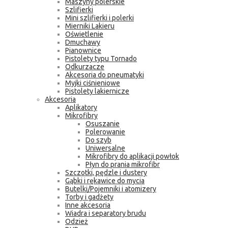
Maszyny polerskie
Szlifierki
Mini szlifierki i polerki
Mierniki Lakieru
Oświetlenie
Dmuchawy
Pianownice
Pistolety typu Tornado
Odkurzacze
Akcesoria do pneumatyki
Myjki ciśnieniowe
Pistolety lakiernicze
Akcesoria
Aplikatory
Mikrofibry
Osuszanie
Polerowanie
Do szyb
Uniwersalne
Mikrofibry do aplikacji powłok
Płyn do prania mikrofibr
Szczotki, pędzle i dustery
Gąbki i rękawice do mycia
Butelki/Pojemniki i atomizery
Torby i gadżety
Inne akcesoria
Wiadra i separatory brudu
Odzież