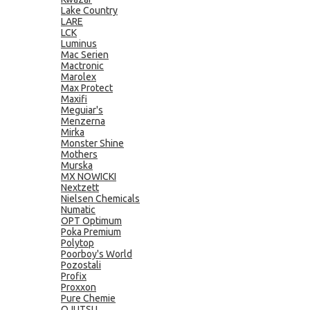
Lake Country
LARE
LCK
Luminus
Mac Serien
Mactronic
Marolex
Max Protect
Maxifi
Meguiar's
Menzerna
Mirka
Monster Shine
Mothers
Murska
MX NOWICKI
Nextzett
Nielsen Chemicals
Numatic
OPT Optimum
Poka Premium
Polytop
Poorboy's World
Pozostali
Profix
Proxxon
Pure Chemie
QJUTSU