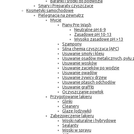
Baranki i środki do podwozia
Smary i Preparaty czyszczące
Kosmetyki samochodowe
Pielęgnacja na zewnątrz
Mycie
Piany Pre-Wash
Neutralne pH 6-9
Zasadowe pH 10-13
Wysoko zasadowe pH >13
Szampony
Silna chemia czyszcząca (APC)
Usuwanie smoły i kleju
Usuwanie osadów metalicznych, pyłu
Usuwanie wosków
Usuwanie zacieków po wodzie
Usuwanie owadów
Usuwanie żywicy drzew
Usuwanie ptasich odchodów
Usuwanie graffiti
Oczyszczanie powłok
Przygotowanie lakieru
Glinki
Cleanery
Glaze (odżywki)
Zabezpieczenie lakieru
Woski naturalne i hybrydowe
Sealanty
Woski w sprayu