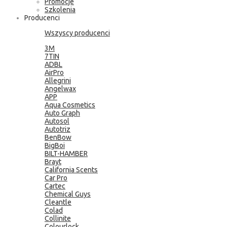
Promocje
Szkolenia
Producenci
Wszyscy producenci
3M
7TIN
ADBL
AirPro
Allegrini
Angelwax
APP
Aqua Cosmetics
Auto Graph
Autosol
Autotriz
BenBow
BigBoi
BILT-HAMBER
Brayt
California Scents
Car Pro
Cartec
Chemical Guys
Cleantle
Colad
Collinite
Colourlock