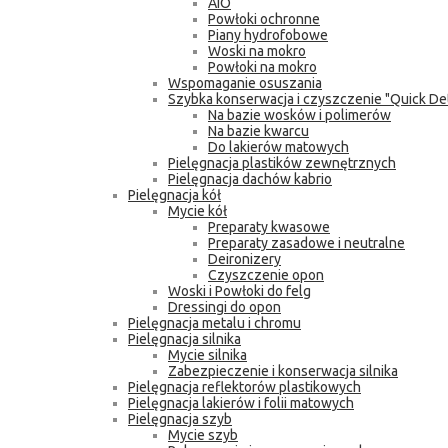
AIO
Powłoki ochronne
Piany hydrofobowe
Woski na mokro
Powłoki na mokro
Wspomaganie osuszania
Szybka konserwacja i czyszczenie "Quick Det
Na bazie wosków i polimerów
Na bazie kwarcu
Do lakierów matowych
Pielęgnacja plastików zewnętrznych
Pielęgnacja dachów kabrio
Pielęgnacja kół
Mycie kół
Preparaty kwasowe
Preparaty zasadowe i neutralne
Deironizery
Czyszczenie opon
Woski i Powłoki do felg
Dressingi do opon
Pielęgnacja metalu i chromu
Pielęgnacja silnika
Mycie silnika
Zabezpieczenie i konserwacja silnika
Pielęgnacja reflektorów plastikowych
Pielęgnacja lakierów i folii matowych
Pielęgnacja szyb
Mycie szyb