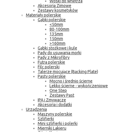
Woski do wnętrza
Akcesoria Zimowe
Zestawy kosmetyków
Materiały polerskie
Gąbki polerskie
<50mm
80-100mm
135mm
150mm
>160mm
Gąbki stożkowe i kule
Pady do usuwania morki
Pady z Mikrofibry
Futra polerskie
Filc polerski
Talerze mocujące (Backing Plate)
Pasty polerskie
Mocno i średnio ścierne
Lekko ścierne - wykończeniowe
One Step
Zestawy Past
IPA i Zmywacze
Akcesoria i dodatki
Urządzenia
Maszyny polerskie
Szlifierki
Mini szlifierki i polerki
Mierniki Lakieru