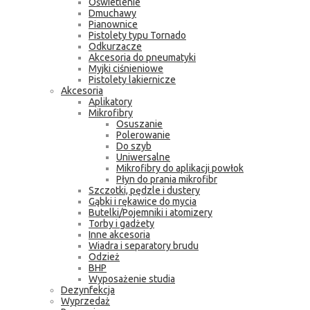
Oświetlenie
Dmuchawy
Pianownice
Pistolety typu Tornado
Odkurzacze
Akcesoria do pneumatyki
Myjki ciśnieniowe
Pistolety lakiernicze
Akcesoria
Aplikatory
Mikrofibry
Osuszanie
Polerowanie
Do szyb
Uniwersalne
Mikrofibry do aplikacji powłok
Płyn do prania mikrofibr
Szczotki, pędzle i dustery
Gąbki i rękawice do mycia
Butelki/Pojemniki i atomizery
Torby i gadżety
Inne akcesoria
Wiadra i separatory brudu
Odzież
BHP
Wyposażenie studia
Dezynfekcja
Wyprzedaż