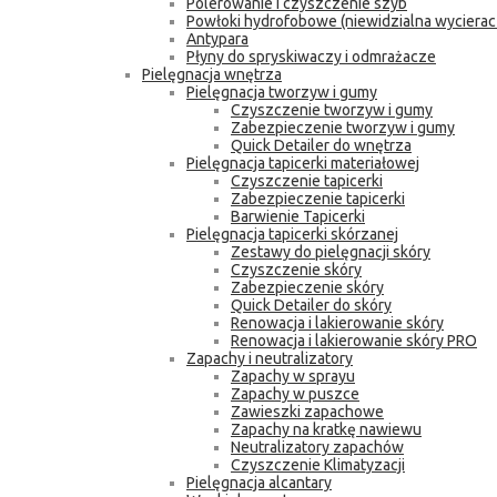
Polerowanie i czyszczenie szyb
Powłoki hydrofobowe (niewidzialna wycierac
Antypara
Płyny do spryskiwaczy i odmrażacze
Pielęgnacja wnętrza
Pielęgnacja tworzyw i gumy
Czyszczenie tworzyw i gumy
Zabezpieczenie tworzyw i gumy
Quick Detailer do wnętrza
Pielęgnacja tapicerki materiałowej
Czyszczenie tapicerki
Zabezpieczenie tapicerki
Barwienie Tapicerki
Pielęgnacja tapicerki skórzanej
Zestawy do pielęgnacji skóry
Czyszczenie skóry
Zabezpieczenie skóry
Quick Detailer do skóry
Renowacja i lakierowanie skóry
Renowacja i lakierowanie skóry PRO
Zapachy i neutralizatory
Zapachy w sprayu
Zapachy w puszce
Zawieszki zapachowe
Zapachy na kratkę nawiewu
Neutralizatory zapachów
Czyszczenie Klimatyzacji
Pielęgnacja alcantary