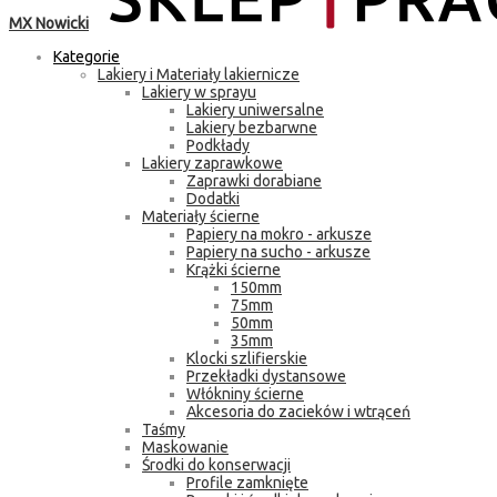
MX Nowicki
Kategorie
Lakiery i Materiały lakiernicze
Lakiery w sprayu
Lakiery uniwersalne
Lakiery bezbarwne
Podkłady
Lakiery zaprawkowe
Zaprawki dorabiane
Dodatki
Materiały ścierne
Papiery na mokro - arkusze
Papiery na sucho - arkusze
Krążki ścierne
150mm
75mm
50mm
35mm
Klocki szlifierskie
Przekładki dystansowe
Włókniny ścierne
Akcesoria do zacieków i wtrąceń
Taśmy
Maskowanie
Środki do konserwacji
Profile zamknięte