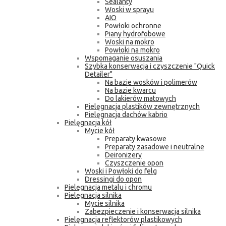
Sealanty
Woski w sprayu
AIO
Powłoki ochronne
Piany hydrofobowe
Woski na mokro
Powłoki na mokro
Wspomaganie osuszania
Szybka konserwacja i czyszczenie "Quick
Detailer"
Na bazie wosków i polimerów
Na bazie kwarcu
Do lakierów matowych
Pielęgnacja plastików zewnętrznych
Pielęgnacja dachów kabrio
Pielęgnacja kół
Mycie kół
Preparaty kwasowe
Preparaty zasadowe i neutralne
Deironizery
Czyszczenie opon
Woski i Powłoki do felg
Dressingi do opon
Pielęgnacja metalu i chromu
Pielęgnacja silnika
Mycie silnika
Zabezpieczenie i konserwacja silnika
Pielęgnacja reflektorów plastikowych