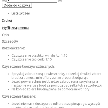
Dodaj do koszyka
Lista życzeń
Drukuj
Wyślij znajomemu
Opis
Szczegóły
Rozcieńczenie:
Czyszczenie plastiku, winylu itp. 1:10
Czyszczenie tapicerki 1:15
Czyszczenie tworzyw sztucznych:
Spryskaj zabrudzoną powierzchnię, odczekaj chwilę i zbierz
brud za pomocą mikrofibry zanim preparat odparuje
Jeżeli powierzchnia jest bardzo zabrudzona, spryskaj ją, a
nastąpnie wzrusz brud za pomocą pędzelka lub szczoteczki
Na koniec zbierz brudną pianę za pomocą mikrofibry
Czyszczenie tapicerki:
Jeżeli nie masz dostępu do odkurzacza piorącego, wyczyść
powierzchnię metodą bonetowania