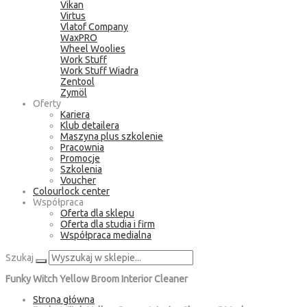
Vikan
Virtus
Vlatof Company
WaxPRO
Wheel Woolies
Work Stuff
Work Stuff Wiadra
Zentool
Zymöl
Oferty
Kariera
Klub detailera
Maszyna plus szkolenie
Pracownia
Promocje
Szkolenia
Voucher
Colourlock center
Współpraca
Oferta dla sklepu
Oferta dla studia i firm
Współpraca medialna
Szukaj
Funky Witch Yellow Broom Interior Cleaner
Strona główna