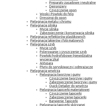
Preparaty zasadowe i neutralne
Deironizery
Czyszczenie opon
Woski i Powłoki do felg
Dressingi do opon
Pielęgnacja metalu i chromu
Pielęgnacja silnika
Mycie silnika
Zabezpieczenie i konserwacja silnika
Pielęgnacja reflektorów plastikowych
Pielęgnacja lakierów i folii matowych
Pielęgnacja szyb
Mycie szyb
Polerowanie i czyszczenie szyb
Powłoki hydrofobowe (niewidzialna
wycieraczka)
Antypara
Płyny do spryskiwaczy i odmrażacze
Pielęgnacja wnętrza
Pielęgnacja tworzyw i gumy
Czyszczenie tworzyw i gumy
Zabezpieczenie tworzyw i gumy
Quick Detailer do wnętrza
Pielęgnacja tapicerki materiałowej
Czyszczenie tapicerki
Zabezpieczenie tapicerki
Barwienie Tapicerki
Pielęgnacja tapicerki skórzanej