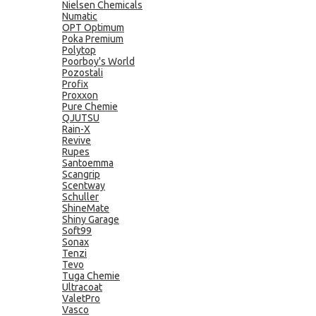
Nielsen Chemicals
Numatic
OPT Optimum
Poka Premium
Polytop
Poorboy's World
Pozostali
Profix
Proxxon
Pure Chemie
QJUTSU
Rain-X
Revive
Rupes
Santoemma
Scangrip
Scentway
Schuller
ShineMate
Shiny Garage
Soft99
Sonax
Tenzi
Tevo
Tuga Chemie
Ultracoat
ValetPro
Vasco