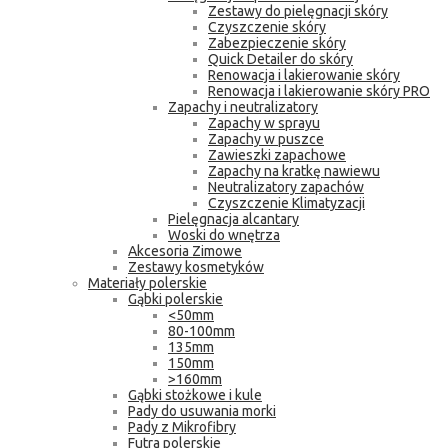
Zestawy do pielęgnacji skóry
Czyszczenie skóry
Zabezpieczenie skóry
Quick Detailer do skóry
Renowacja i lakierowanie skóry
Renowacja i lakierowanie skóry PRO
Zapachy i neutralizatory
Zapachy w sprayu
Zapachy w puszce
Zawieszki zapachowe
Zapachy na kratkę nawiewu
Neutralizatory zapachów
Czyszczenie Klimatyzacji
Pielęgnacja alcantary
Woski do wnętrza
Akcesoria Zimowe
Zestawy kosmetyków
Materiały polerskie
Gąbki polerskie
<50mm
80-100mm
135mm
150mm
>160mm
Gąbki stożkowe i kule
Pady do usuwania morki
Pady z Mikrofibry
Futra polerskie