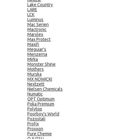
Lake Country
LARE
LCK
Luminus
Mac Serien
Mactronic
Marolex
Max Protect
Maxifi
Meguiar's
Menzerna
Mirka
Monster Shine
Mothers
Murska
MX NOWICKI
Nextzett
Nielsen Chemicals
Numatic
OPT Optimum
Poka Premium
Polytop
Poorboy's World
Pozostali
Profix
Proxxon
Pure Chemie
QJUTSU