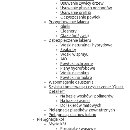
Usuwanie żywicy drzew
Usuwanie ptasich odchodów
Usuwanie graffiti
Oczyszczanie powłok
Przygotowanie lakieru
Glinki
Cleanery
Glaze (odżywki)
Zabezpieczenie lakieru
Woski naturalne i hybrydowe
Sealanty
Woski w sprayu
AIO
Powłoki ochronne
Piany hydrofobowe
Woski na mokro
Powłoki na mokro
Wspomaganie osuszania
Szybka konserwacja i czyszczenie "Quick
Detailer"
Na bazie wosków i polimerów
Na bazie kwarcu
Do lakierów matowych
Pielęgnacja plastików zewnętrznych
Pielęgnacja dachów kabrio
Pielęgnacja kół
Mycie kół
Preparaty kwasowe