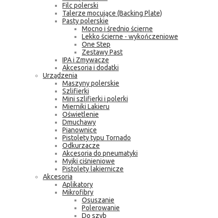
Filc polerski
Talerze mocujące (Backing Plate)
Pasty polerskie
Mocno i średnio ścierne
Lekko ścierne - wykończeniowe
One Step
Zestawy Past
IPA i Zmywacze
Akcesoria i dodatki
Urządzenia
Maszyny polerskie
Szlifierki
Mini szlifierki i polerki
Mierniki Lakieru
Oświetlenie
Dmuchawy
Pianownice
Pistolety typu Tornado
Odkurzacze
Akcesoria do pneumatyki
Myjki ciśnieniowe
Pistolety lakiernicze
Akcesoria
Aplikatory
Mikrofibry
Osuszanie
Polerowanie
Do szyb