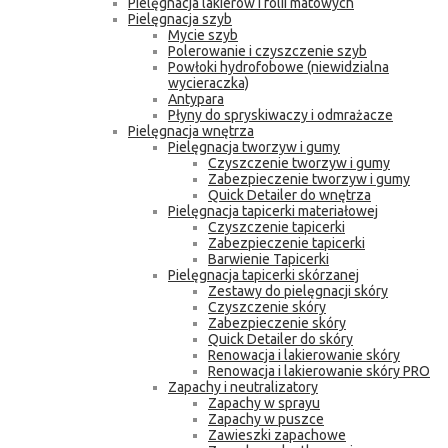
Pielęgnacja lakierów i folii matowych
Pielęgnacja szyb
Mycie szyb
Polerowanie i czyszczenie szyb
Powłoki hydrofobowe (niewidzialna
wycieraczka)
Antypara
Płyny do spryskiwaczy i odmrażacze
Pielęgnacja wnętrza
Pielęgnacja tworzyw i gumy
Czyszczenie tworzyw i gumy
Zabezpieczenie tworzyw i gumy
Quick Detailer do wnętrza
Pielęgnacja tapicerki materiałowej
Czyszczenie tapicerki
Zabezpieczenie tapicerki
Barwienie Tapicerki
Pielęgnacja tapicerki skórzanej
Zestawy do pielęgnacji skóry
Czyszczenie skóry
Zabezpieczenie skóry
Quick Detailer do skóry
Renowacja i lakierowanie skóry
Renowacja i lakierowanie skóry PRO
Zapachy i neutralizatory
Zapachy w sprayu
Zapachy w puszce
Zawieszki zapachowe