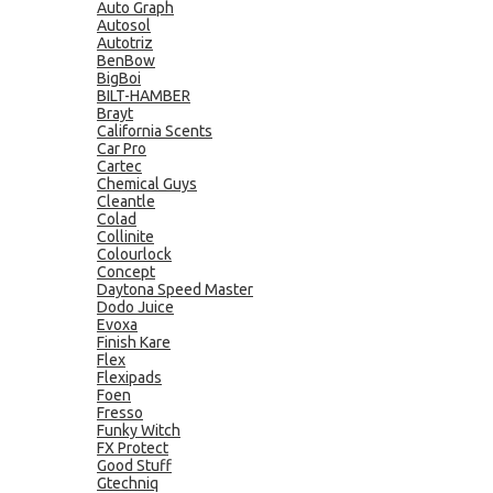
Auto Graph
Autosol
Autotriz
BenBow
BigBoi
BILT-HAMBER
Brayt
California Scents
Car Pro
Cartec
Chemical Guys
Cleantle
Colad
Collinite
Colourlock
Concept
Daytona Speed Master
Dodo Juice
Evoxa
Finish Kare
Flex
Flexipads
Foen
Fresso
Funky Witch
FX Protect
Good Stuff
Gtechniq