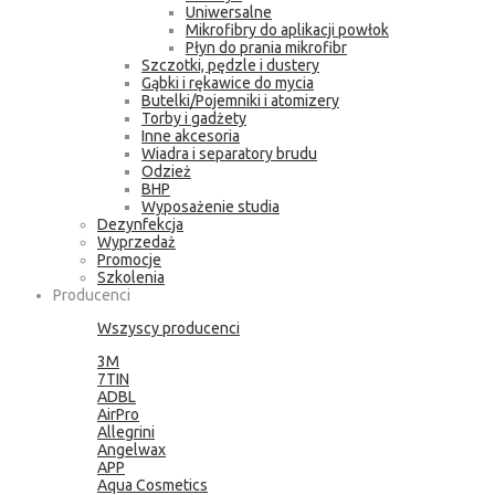
Uniwersalne
Mikrofibry do aplikacji powłok
Płyn do prania mikrofibr
Szczotki, pędzle i dustery
Gąbki i rękawice do mycia
Butelki/Pojemniki i atomizery
Torby i gadżety
Inne akcesoria
Wiadra i separatory brudu
Odzież
BHP
Wyposażenie studia
Dezynfekcja
Wyprzedaż
Promocje
Szkolenia
Producenci
Wszyscy producenci
3M
7TIN
ADBL
AirPro
Allegrini
Angelwax
APP
Aqua Cosmetics