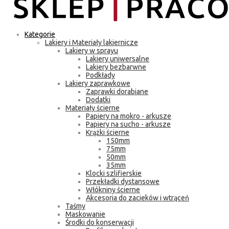
Kategorie
Lakiery i Materiały lakiernicze
Lakiery w sprayu
Lakiery uniwersalne
Lakiery bezbarwne
Podkłady
Lakiery zaprawkowe
Zaprawki dorabiane
Dodatki
Materiały ścierne
Papiery na mokro - arkusze
Papiery na sucho - arkusze
Krążki ścierne
150mm
75mm
50mm
35mm
Klocki szlifierskie
Przekładki dystansowe
Włókniny ścierne
Akcesoria do zacieków i wtrąceń
Taśmy
Maskowanie
Środki do konserwacji