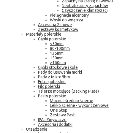
Zapachy na kratkę nawiewu
Neutralizatory zapachów
Czyszczenie Klimatyzacji
Pielęgnacja alcantary
Woski do wnętrza
Akcesoria Zimowe
Zestawy kosmetyków
Materiały polerskie
Gąbki polerskie
<50mm
80-100mm
135mm
150mm
>160mm
Gąbki stożkowe i kule
Pady do usuwania morki
Pady z Mikrofibry
Futra polerskie
Filc polerski
Talerze mocujące (Backing Plate)
Pasty polerskie
Mocno i średnio ścierne
Lekko ścierne - wykończeniowe
One Step
Zestawy Past
IPA i Zmywacze
Akcesoria i dodatki
Urządzenia