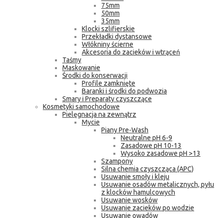
75mm
50mm
35mm
Klocki szlifierskie
Przekładki dystansowe
Włókniny ścierne
Akcesoria do zacieków i wtrąceń
Taśmy
Maskowanie
Środki do konserwacji
Profile zamknięte
Baranki i środki do podwozia
Smary i Preparaty czyszczące
Kosmetyki samochodowe
Pielęgnacja na zewnątrz
Mycie
Piany Pre-Wash
Neutralne pH 6-9
Zasadowe pH 10-13
Wysoko zasadowe pH >13
Szampony
Silna chemia czyszcząca (APC)
Usuwanie smoły i kleju
Usuwanie osadów metalicznych, pyłu
z klocków hamulcowych
Usuwanie wosków
Usuwanie zacieków po wodzie
Usuwanie owadów