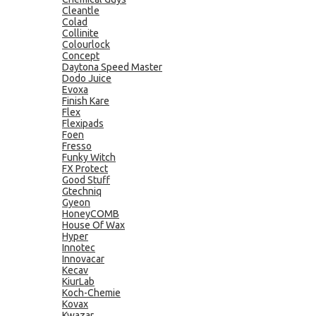
Cleantle
Colad
Collinite
Colourlock
Concept
Daytona Speed Master
Dodo Juice
Evoxa
Finish Kare
Flex
Flexipads
Foen
Fresso
Funky Witch
FX Protect
Good Stuff
Gtechniq
Gyeon
HoneyCOMB
House Of Wax
Hyper
Innotec
Innovacar
Kecav
KiurLab
Koch-Chemie
Kovax
Kwazar