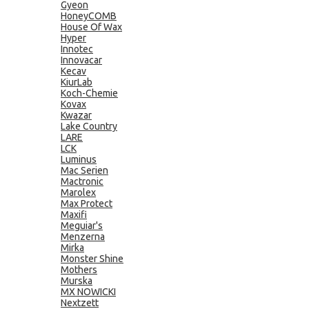
Gyeon
HoneyCOMB
House Of Wax
Hyper
Innotec
Innovacar
Kecav
KiurLab
Koch-Chemie
Kovax
Kwazar
Lake Country
LARE
LCK
Luminus
Mac Serien
Mactronic
Marolex
Max Protect
Maxifi
Meguiar's
Menzerna
Mirka
Monster Shine
Mothers
Murska
MX NOWICKI
Nextzett