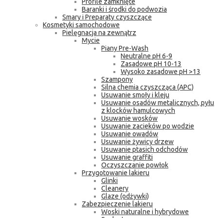
Profile zamknięte
Baranki i środki do podwozia
Smary i Preparaty czyszczące
Kosmetyki samochodowe
Pielęgnacja na zewnątrz
Mycie
Piany Pre-Wash
Neutralne pH 6-9
Zasadowe pH 10-13
Wysoko zasadowe pH >13
Szampony
Silna chemia czyszcząca (APC)
Usuwanie smoły i kleju
Usuwanie osadów metalicznych, pyłu
z klocków hamulcowych
Usuwanie wosków
Usuwanie zacieków po wodzie
Usuwanie owadów
Usuwanie żywicy drzew
Usuwanie ptasich odchodów
Usuwanie graffiti
Oczyszczanie powłok
Przygotowanie lakieru
Glinki
Cleanery
Glaze (odżywki)
Zabezpieczenie lakieru
Woski naturalne i hybrydowe