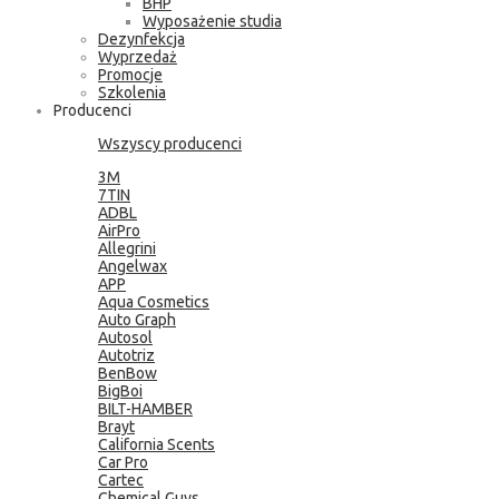
BHP
Wyposażenie studia
Dezynfekcja
Wyprzedaż
Promocje
Szkolenia
Producenci
Wszyscy producenci
3M
7TIN
ADBL
AirPro
Allegrini
Angelwax
APP
Aqua Cosmetics
Auto Graph
Autosol
Autotriz
BenBow
BigBoi
BILT-HAMBER
Brayt
California Scents
Car Pro
Cartec
Chemical Guys