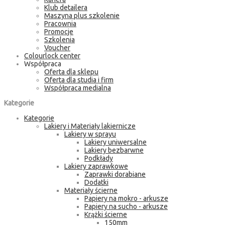
Klub detailera
Maszyna plus szkolenie
Pracownia
Promocje
Szkolenia
Voucher
Colourlock center
Współpraca
Oferta dla sklepu
Oferta dla studia i firm
Współpraca medialna
Kategorie
Kategorie
Lakiery i Materiały lakiernicze
Lakiery w sprayu
Lakiery uniwersalne
Lakiery bezbarwne
Podkłady
Lakiery zaprawkowe
Zaprawki dorabiane
Dodatki
Materiały ścierne
Papiery na mokro - arkusze
Papiery na sucho - arkusze
Krążki ścierne
150mm