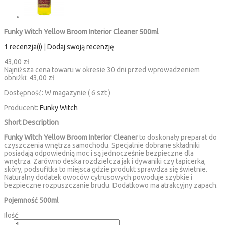
Funky Witch Yellow Broom Interior Cleaner 500ml
1 recenzja(i)
|
Dodaj swoją recenzję
43,00 zł
Najniższa cena towaru w okresie 30 dni przed wprowadzeniem
obniżki:
43,00 zł
Dostępność:
W magazynie ( 6 szt )
Producent:
Funky Witch
Short Description
Funky Witch Yellow Broom Interior Cleaner
to doskonały preparat do
czyszczenia wnętrza samochodu. Specjalnie dobrane składniki
posiadają odpowiednią moc i są jednocześnie bezpieczne dla
wnętrza. Zarówno deska rozdzielcza jak i dywaniki czy tapicerka,
skóry, podsufitka to miejsca gdzie produkt sprawdza się świetnie.
Naturalny dodatek owoców cytrusowych powoduje szybkie i
bezpieczne rozpuszczanie brudu. Dodatkowo ma atrakcyjny zapach.
Pojemność 500ml
Ilość: