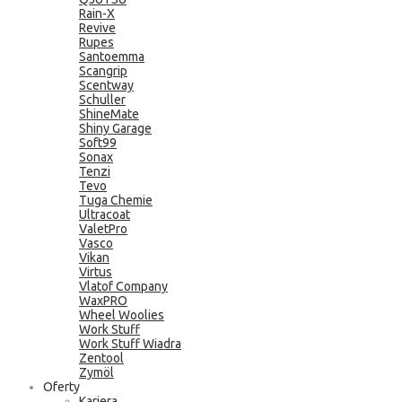
Rain-X
Revive
Rupes
Santoemma
Scangrip
Scentway
Schuller
ShineMate
Shiny Garage
Soft99
Sonax
Tenzi
Tevo
Tuga Chemie
Ultracoat
ValetPro
Vasco
Vikan
Virtus
Vlatof Company
WaxPRO
Wheel Woolies
Work Stuff
Work Stuff Wiadra
Zentool
Zymöl
Oferty
Kariera