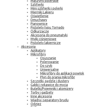
Maszyny polerskie
Szlifierki
Mini szlifierki i polerki
Mierniki Lakieru
Oświetlenie
Dmuchawy
Pianownice
Pistolety typu Tornado
Odkurzacze
Akcesoria do pneumatyki
Myjki ciśnieniowe
Pistolety lakiernicze
Akcesoria
Aplikatory
Mikrofibry
Osuszanie
Polerowanie
Do szyb
Uniwersalne
Mikrofibry do aplikacji powłok
Płyn do prania mikrofibr
Szczotki, pędzle i dustery
Gąbki i rękawice do mycia
Butelki/Pojemniki i atomizery
Torby i gadżety
Inne akcesoria
Wiadra i separatory brudu
Odzież