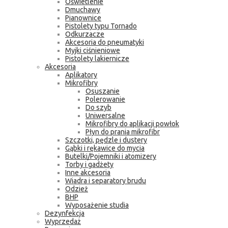
Oświetlenie
Dmuchawy
Pianownice
Pistolety typu Tornado
Odkurzacze
Akcesoria do pneumatyki
Myjki ciśnieniowe
Pistolety lakiernicze
Akcesoria
Aplikatory
Mikrofibry
Osuszanie
Polerowanie
Do szyb
Uniwersalne
Mikrofibry do aplikacji powłok
Płyn do prania mikrofibr
Szczotki, pędzle i dustery
Gąbki i rękawice do mycia
Butelki/Pojemniki i atomizery
Torby i gadżety
Inne akcesoria
Wiadra i separatory brudu
Odzież
BHP
Wyposażenie studia
Dezynfekcja
Wyprzedaż