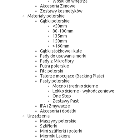
Woski do wnętrza
Akcesoria Zimowe
Zestawy kosmetyków
Materiały polerskie
Gąbki polerskie
<50mm
80-100mm
135mm
150mm
>160mm
Gąbki stożkowe i kule
Pady do usuwania morki
Pady z Mikrofibry
Futra polerskie
Filc polerski
Talerze mocujące (Backing Plate)
Pasty polerskie
Mocno i średnio ścierne
Lekko ścierne - wykończeniowe
One Step
Zestawy Past
IPA i Zmywacze
Akcesoria i dodatki
Urządzenia
Maszyny polerskie
Szlifierki
Mini szlifierki i polerki
Mierniki Lakieru