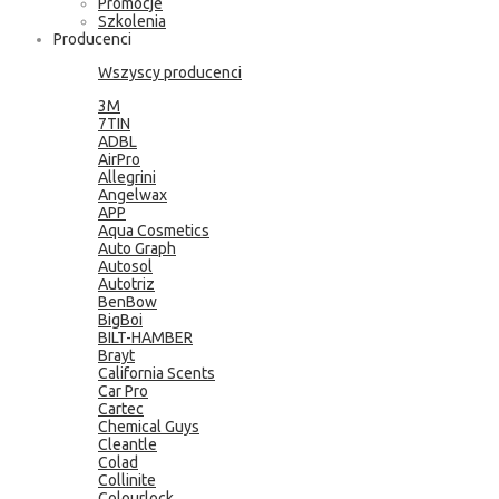
Promocje
Szkolenia
Producenci
Wszyscy producenci
3M
7TIN
ADBL
AirPro
Allegrini
Angelwax
APP
Aqua Cosmetics
Auto Graph
Autosol
Autotriz
BenBow
BigBoi
BILT-HAMBER
Brayt
California Scents
Car Pro
Cartec
Chemical Guys
Cleantle
Colad
Collinite
Colourlock