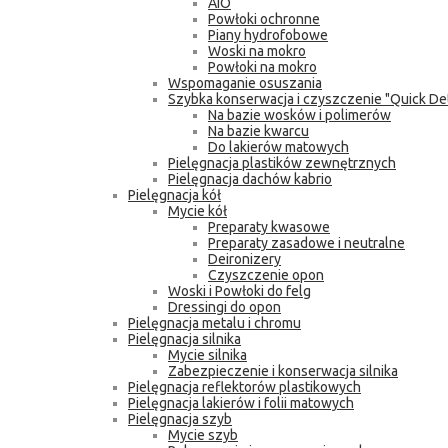
AIO
Powłoki ochronne
Piany hydrofobowe
Woski na mokro
Powłoki na mokro
Wspomaganie osuszania
Szybka konserwacja i czyszczenie "Quick Det
Na bazie wosków i polimerów
Na bazie kwarcu
Do lakierów matowych
Pielęgnacja plastików zewnętrznych
Pielęgnacja dachów kabrio
Pielęgnacja kół
Mycie kół
Preparaty kwasowe
Preparaty zasadowe i neutralne
Deironizery
Czyszczenie opon
Woski i Powłoki do felg
Dressingi do opon
Pielęgnacja metalu i chromu
Pielęgnacja silnika
Mycie silnika
Zabezpieczenie i konserwacja silnika
Pielęgnacja reflektorów plastikowych
Pielęgnacja lakierów i folii matowych
Pielęgnacja szyb
Mycie szyb