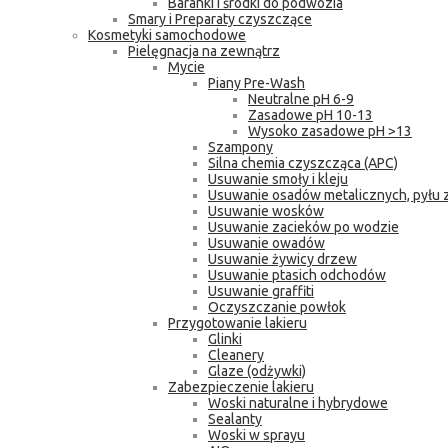
Baranki i środki do podwozia
Smary i Preparaty czyszczące
Kosmetyki samochodowe
Pielęgnacja na zewnątrz
Mycie
Piany Pre-Wash
Neutralne pH 6-9
Zasadowe pH 10-13
Wysoko zasadowe pH >13
Szampony
Silna chemia czyszcząca (APC)
Usuwanie smoły i kleju
Usuwanie osadów metalicznych, pyłu
Usuwanie wosków
Usuwanie zacieków po wodzie
Usuwanie owadów
Usuwanie żywicy drzew
Usuwanie ptasich odchodów
Usuwanie graffiti
Oczyszczanie powłok
Przygotowanie lakieru
Glinki
Cleanery
Glaze (odżywki)
Zabezpieczenie lakieru
Woski naturalne i hybrydowe
Sealanty
Woski w sprayu