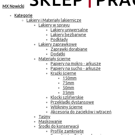
MX Nowicki
Kategorie
Lakiery i Materiały lakiernicze
Lakiery w sprayu
Lakiery uniwersalne
Lakiery bezbarwne
Podkłady
Lakiery zaprawkowe
Zaprawki dorabiane
Dodatki
Materiały ścierne
Papiery na mokro - arkusze
Papiery na sucho - arkusze
Krążki ścierne
150mm
75mm
50mm
35mm
Klocki szlifierskie
Przekładki dystansowe
Włókniny ścierne
Akcesoria do zacieków i wtrąceń
Taśmy
Maskowanie
Środki do konserwacji
Profile zamknięte