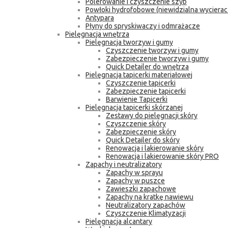
Polerowanie i czyszczenie szyb
Powłoki hydrofobowe (niewidzialna wycierac
Antypara
Płyny do spryskiwaczy i odmrażacze
Pielęgnacja wnętrza
Pielęgnacja tworzyw i gumy
Czyszczenie tworzyw i gumy
Zabezpieczenie tworzyw i gumy
Quick Detailer do wnętrza
Pielęgnacja tapicerki materiałowej
Czyszczenie tapicerki
Zabezpieczenie tapicerki
Barwienie Tapicerki
Pielęgnacja tapicerki skórzanej
Zestawy do pielęgnacji skóry
Czyszczenie skóry
Zabezpieczenie skóry
Quick Detailer do skóry
Renowacja i lakierowanie skóry
Renowacja i lakierowanie skóry PRO
Zapachy i neutralizatory
Zapachy w sprayu
Zapachy w puszce
Zawieszki zapachowe
Zapachy na kratkę nawiewu
Neutralizatory zapachów
Czyszczenie Klimatyzacji
Pielęgnacja alcantary