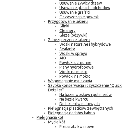
Usuwanie żywicy drzew
Usuwanie ptasich odchodów
Usuwanie graffiti
Oczyszczanie powłok
Przygotowanie lakieru
Glinki
Cleanery
Glaze (odżywki)
Zabezpieczenie lakieru
Woski naturalne i hybrydowe
Sealanty
Woski w sprayu
AIO
Powłoki ochronne
Piany hydrofobowe
Woski na mokro
Powłoki na mokro
Wspomaganie osuszania
Szybka konserwacja i czyszczenie "Quick
Detailer"
Na bazie wosków i polimerów
Na bazie kwarcu
Do lakierów matowych
Pielęgnacja plastików zewnętrznych
Pielęgnacja dachów kabrio
Pielęgnacja kół
Mycie kół
Preparaty kwasowe