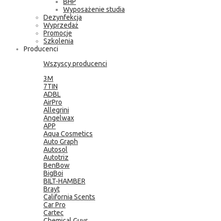
BHP
Wyposażenie studia
Dezynfekcja
Wyprzedaż
Promocje
Szkolenia
Producenci
Wszyscy producenci
3M
7TIN
ADBL
AirPro
Allegrini
Angelwax
APP
Aqua Cosmetics
Auto Graph
Autosol
Autotriz
BenBow
BigBoi
BILT-HAMBER
Brayt
California Scents
Car Pro
Cartec
Chemical Guys