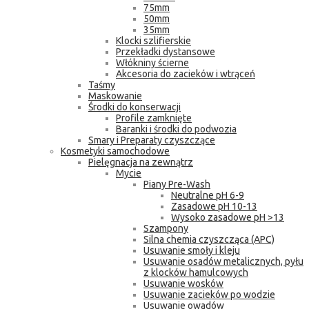
75mm
50mm
35mm
Klocki szlifierskie
Przekładki dystansowe
Włókniny ścierne
Akcesoria do zacieków i wtrąceń
Taśmy
Maskowanie
Środki do konserwacji
Profile zamknięte
Baranki i środki do podwozia
Smary i Preparaty czyszczące
Kosmetyki samochodowe
Pielęgnacja na zewnątrz
Mycie
Piany Pre-Wash
Neutralne pH 6-9
Zasadowe pH 10-13
Wysoko zasadowe pH >13
Szampony
Silna chemia czyszcząca (APC)
Usuwanie smoły i kleju
Usuwanie osadów metalicznych, pyłu
z klocków hamulcowych
Usuwanie wosków
Usuwanie zacieków po wodzie
Usuwanie owadów