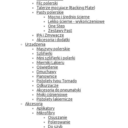
Filc polerski
Talerze mocujące (Backing Plate)
Pasty polerskie
Mocno i średnio ścierne
Lekko ścierne - wykończeniowe
One Step
Zestawy Past
IPA i Zmywacze
Akcesoria i dodatki
Urządzenia
Maszyny polerskie
Szlifierki
Mini szlifierki i polerki
Mierniki Lakieru
Oświetlenie
Dmuchawy
Pianownice
Pistolety typu Tornado
Odkurzacze
Akcesoria do pneumatyki
Myjki ciśnieniowe
Pistolety lakiernicze
Akcesoria
Aplikatory
Mikrofibry
Osuszanie
Polerowanie
Do szyb