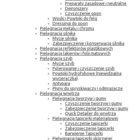
Preparaty zasadowe i neutralne
Deironizery
Czyszczenie opon
Woski i Powłoki do felg
Dressingi do opon
Pielęgnacja metalu i chromu
Pielęgnacja silnika
Mycie silnika
Zabezpieczenie i konserwacja silnika
Pielęgnacja reflektorów plastikowych
Pielęgnacja lakierów i folii matowych
Pielęgnacja szyb
Mycie szyb
Polerowanie i czyszczenie szyb
Powłoki hydrofobowe (niewidzialna
wycieraczka)
Antypara
Płyny do spryskiwaczy i odmrażacze
Pielęgnacja wnętrza
Pielęgnacja tworzyw i gumy
Czyszczenie tworzyw i gumy
Zabezpieczenie tworzyw i gumy
Quick Detailer do wnętrza
Pielęgnacja tapicerki materiałowej
Czyszczenie tapicerki
Zabezpieczenie tapicerki
Barwienie Tapicerki
Pielęgnacja tapicerki skórzanej