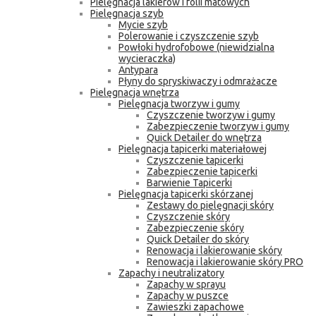
Pielęgnacja lakierów i folii matowych
Pielęgnacja szyb
Mycie szyb
Polerowanie i czyszczenie szyb
Powłoki hydrofobowe (niewidzialna
wycieraczka)
Antypara
Płyny do spryskiwaczy i odmrażacze
Pielęgnacja wnętrza
Pielęgnacja tworzyw i gumy
Czyszczenie tworzyw i gumy
Zabezpieczenie tworzyw i gumy
Quick Detailer do wnętrza
Pielęgnacja tapicerki materiałowej
Czyszczenie tapicerki
Zabezpieczenie tapicerki
Barwienie Tapicerki
Pielęgnacja tapicerki skórzanej
Zestawy do pielęgnacji skóry
Czyszczenie skóry
Zabezpieczenie skóry
Quick Detailer do skóry
Renowacja i lakierowanie skóry
Renowacja i lakierowanie skóry PRO
Zapachy i neutralizatory
Zapachy w sprayu
Zapachy w puszce
Zawieszki zapachowe