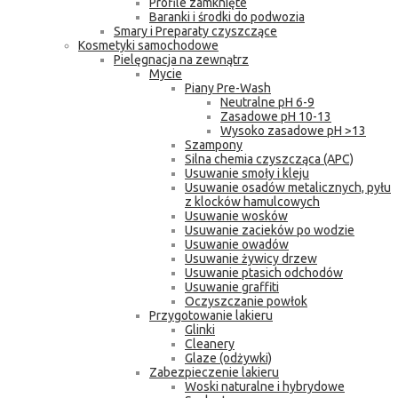
Profile zamknięte
Baranki i środki do podwozia
Smary i Preparaty czyszczące
Kosmetyki samochodowe
Pielęgnacja na zewnątrz
Mycie
Piany Pre-Wash
Neutralne pH 6-9
Zasadowe pH 10-13
Wysoko zasadowe pH >13
Szampony
Silna chemia czyszcząca (APC)
Usuwanie smoły i kleju
Usuwanie osadów metalicznych, pyłu
z klocków hamulcowych
Usuwanie wosków
Usuwanie zacieków po wodzie
Usuwanie owadów
Usuwanie żywicy drzew
Usuwanie ptasich odchodów
Usuwanie graffiti
Oczyszczanie powłok
Przygotowanie lakieru
Glinki
Cleanery
Glaze (odżywki)
Zabezpieczenie lakieru
Woski naturalne i hybrydowe