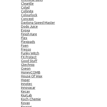
Cleantle
Colad
Collinite
Colourlock
Concept
Daytona Speed Master
Dodo Juice
Evoxa
Finish Kare
Flex
Flexipads
Foen
Fresso
Funky Witch
FX Protect
Good Stuff
Gtechniq
Gyeon
HoneyCOMB
House Of Wax
Hyper
Innotec
Innovacar
Kecav
KiurLab
Koch-Chemie
Kovax
Kwazar