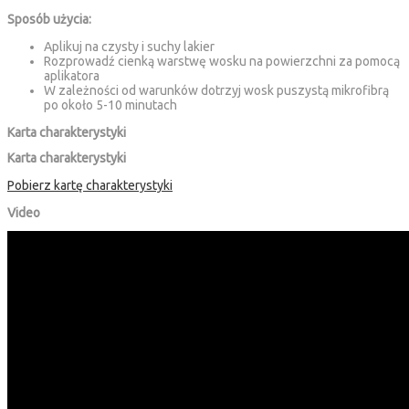
Sposób użycia:
Aplikuj na czysty i suchy lakier
Rozprowadź cienką warstwę wosku na powierzchni za pomocą
aplikatora
W zależności od warunków dotrzyj wosk puszystą mikrofibrą
po około 5-10 minutach
Karta charakterystyki
Karta charakterystyki
Pobierz kartę charakterystyki
Video