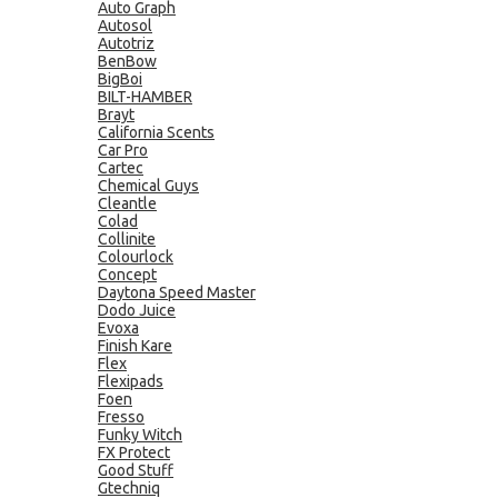
Auto Graph
Autosol
Autotriz
BenBow
BigBoi
BILT-HAMBER
Brayt
California Scents
Car Pro
Cartec
Chemical Guys
Cleantle
Colad
Collinite
Colourlock
Concept
Daytona Speed Master
Dodo Juice
Evoxa
Finish Kare
Flex
Flexipads
Foen
Fresso
Funky Witch
FX Protect
Good Stuff
Gtechniq