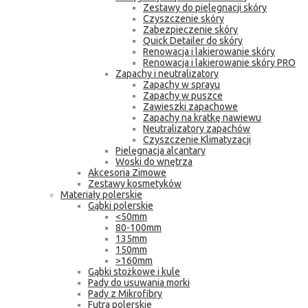
Zestawy do pielęgnacji skóry
Czyszczenie skóry
Zabezpieczenie skóry
Quick Detailer do skóry
Renowacja i lakierowanie skóry
Renowacja i lakierowanie skóry PRO
Zapachy i neutralizatory
Zapachy w sprayu
Zapachy w puszce
Zawieszki zapachowe
Zapachy na kratkę nawiewu
Neutralizatory zapachów
Czyszczenie Klimatyzacji
Pielęgnacja alcantary
Woski do wnętrza
Akcesoria Zimowe
Zestawy kosmetyków
Materiały polerskie
Gąbki polerskie
<50mm
80-100mm
135mm
150mm
>160mm
Gąbki stożkowe i kule
Pady do usuwania morki
Pady z Mikrofibry
Futra polerskie