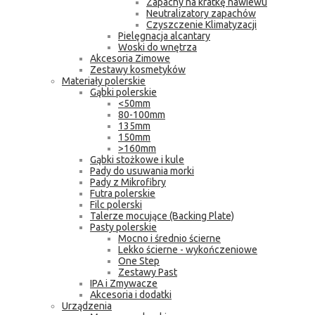
Zapachy na kratkę nawiewu
Neutralizatory zapachów
Czyszczenie Klimatyzacji
Pielęgnacja alcantary
Woski do wnętrza
Akcesoria Zimowe
Zestawy kosmetyków
Materiały polerskie
Gąbki polerskie
<50mm
80-100mm
135mm
150mm
>160mm
Gąbki stożkowe i kule
Pady do usuwania morki
Pady z Mikrofibry
Futra polerskie
Filc polerski
Talerze mocujące (Backing Plate)
Pasty polerskie
Mocno i średnio ścierne
Lekko ścierne - wykończeniowe
One Step
Zestawy Past
IPA i Zmywacze
Akcesoria i dodatki
Urządzenia