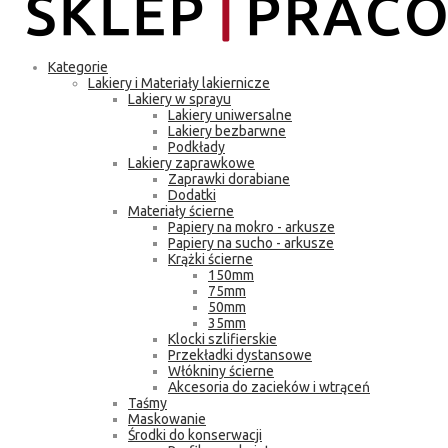
Kategorie
Lakiery i Materiały lakiernicze
Lakiery w sprayu
Lakiery uniwersalne
Lakiery bezbarwne
Podkłady
Lakiery zaprawkowe
Zaprawki dorabiane
Dodatki
Materiały ścierne
Papiery na mokro - arkusze
Papiery na sucho - arkusze
Krążki ścierne
150mm
75mm
50mm
35mm
Klocki szlifierskie
Przekładki dystansowe
Włókniny ścierne
Akcesoria do zacieków i wtrąceń
Taśmy
Maskowanie
Środki do konserwacji