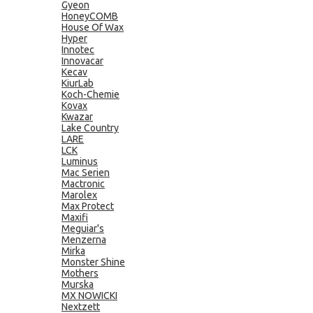
Gyeon
HoneyCOMB
House Of Wax
Hyper
Innotec
Innovacar
Kecav
KiurLab
Koch-Chemie
Kovax
Kwazar
Lake Country
LARE
LCK
Luminus
Mac Serien
Mactronic
Marolex
Max Protect
Maxifi
Meguiar's
Menzerna
Mirka
Monster Shine
Mothers
Murska
MX NOWICKI
Nextzett