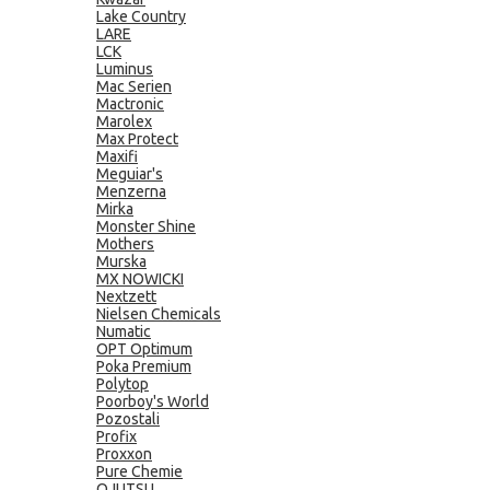
Lake Country
LARE
LCK
Luminus
Mac Serien
Mactronic
Marolex
Max Protect
Maxifi
Meguiar's
Menzerna
Mirka
Monster Shine
Mothers
Murska
MX NOWICKI
Nextzett
Nielsen Chemicals
Numatic
OPT Optimum
Poka Premium
Polytop
Poorboy's World
Pozostali
Profix
Proxxon
Pure Chemie
QJUTSU