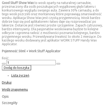
Good Stuff Show Wax
to wosk oparty na naturalnej carnaubie,
przeznaczony dla osób poszukujacych wyjątkowej głębi lakieru i
konkursowego wyglądu swojego auta. Zawiera 30% carnauby, a do
tego wosk pszczeli oraz montanowy które poprawiają smarowalność
wosku. Aplikacja Show Wax jest czystą przyjemnością. Wosk bardzo
dobrze topi się pod aplikatorem i łatwo daje się rozprowadzać po
lakierze. Dotarcie jest również proste i przyjemne. Zapach cytrusowy,
bardzo intensywny. Dla pasjonatów woskowania będzie to kolejne
odkrycie i ogromna radość z możliwości poznania kolejnego, bardzo
przyjemnego wosku. Przewidywana trwałość to około 2 miesiące. Do
każdego wosku dodawany jest aplikator WORK STUFF Handy Wax
Applicator.
Pojemność 50ml + Work Stuff Applicator
Ilość:
Dodaj do koszyka
Lista życzeń
Drukuj
Wyślij znajomemu
Opis
Szczegóły