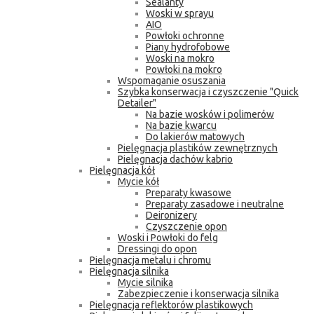
Sealanty
Woski w sprayu
AIO
Powłoki ochronne
Piany hydrofobowe
Woski na mokro
Powłoki na mokro
Wspomaganie osuszania
Szybka konserwacja i czyszczenie "Quick
Detailer"
Na bazie wosków i polimerów
Na bazie kwarcu
Do lakierów matowych
Pielęgnacja plastików zewnętrznych
Pielęgnacja dachów kabrio
Pielęgnacja kół
Mycie kół
Preparaty kwasowe
Preparaty zasadowe i neutralne
Deironizery
Czyszczenie opon
Woski i Powłoki do felg
Dressingi do opon
Pielęgnacja metalu i chromu
Pielęgnacja silnika
Mycie silnika
Zabezpieczenie i konserwacja silnika
Pielęgnacja reflektorów plastikowych