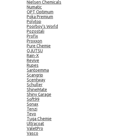
Nielsen Chemicals
Numatic
OPT Optimum
Poka Premium
Polytop
Poorboy's World
Pozostali
Profix
Proxxon
Pure Chemie
QJUTSU
Rain-X
Revive
Rupes
Santoemma
Scangrip
Scentway
Schuller
ShineMate
Shiny Garage
Soft99
Sonax
Tenzi
Tevo
Tuga Chemie
Ultracoat
ValetPro
Vasco