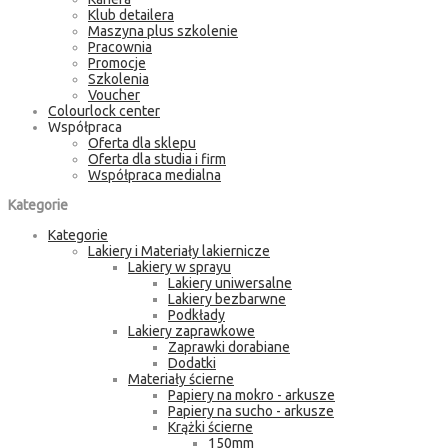
Klub detailera
Maszyna plus szkolenie
Pracownia
Promocje
Szkolenia
Voucher
Colourlock center
Współpraca
Oferta dla sklepu
Oferta dla studia i firm
Współpraca medialna
Kategorie
Kategorie
Lakiery i Materiały lakiernicze
Lakiery w sprayu
Lakiery uniwersalne
Lakiery bezbarwne
Podkłady
Lakiery zaprawkowe
Zaprawki dorabiane
Dodatki
Materiały ścierne
Papiery na mokro - arkusze
Papiery na sucho - arkusze
Krążki ścierne
150mm