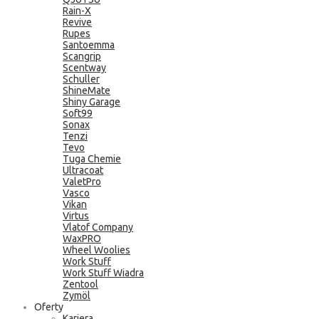
Rain-X
Revive
Rupes
Santoemma
Scangrip
Scentway
Schuller
ShineMate
Shiny Garage
Soft99
Sonax
Tenzi
Tevo
Tuga Chemie
Ultracoat
ValetPro
Vasco
Vikan
Virtus
Vlatof Company
WaxPRO
Wheel Woolies
Work Stuff
Work Stuff Wiadra
Zentool
Zymöl
Oferty
Kariera