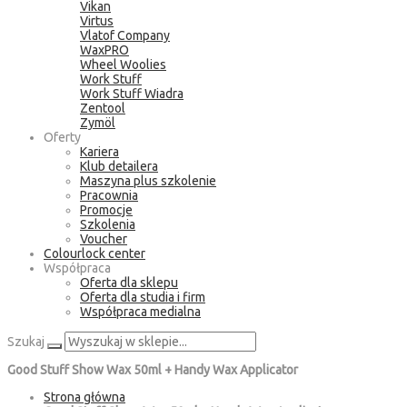
Vikan
Virtus
Vlatof Company
WaxPRO
Wheel Woolies
Work Stuff
Work Stuff Wiadra
Zentool
Zymöl
Oferty
Kariera
Klub detailera
Maszyna plus szkolenie
Pracownia
Promocje
Szkolenia
Voucher
Colourlock center
Współpraca
Oferta dla sklepu
Oferta dla studia i firm
Współpraca medialna
Szukaj
Good Stuff Show Wax 50ml + Handy Wax Applicator
Strona główna