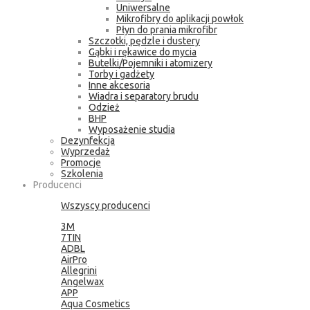
Uniwersalne
Mikrofibry do aplikacji powłok
Płyn do prania mikrofibr
Szczotki, pędzle i dustery
Gąbki i rękawice do mycia
Butelki/Pojemniki i atomizery
Torby i gadżety
Inne akcesoria
Wiadra i separatory brudu
Odzież
BHP
Wyposażenie studia
Dezynfekcja
Wyprzedaż
Promocje
Szkolenia
Producenci
Wszyscy producenci
3M
7TIN
ADBL
AirPro
Allegrini
Angelwax
APP
Aqua Cosmetics