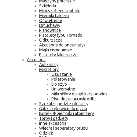
Maszyny polerskie
Szlifierki
Mini szlifierki i polerki
Mierniki Lakieru
Oświetlenie
Dmuchawy
Pianownice
Pistolety typu Tornado
Odkurzacze
Akcesoria do pneumatyki
Myjki ciśnieniowe
Pistolety lakiernicze
Akcesoria
Aplikatory
Mikrofibry
Osuszanie
Polerowanie
Do szyb
Uniwersalne
Mikrofibry do aplikacji powłok
Płyn do prania mikrofibr
Szczotki, pędzle i dustery
Gąbki i rękawice do mycia
Butelki/Pojemniki i atomizery
Torby i gadżety
Inne akcesoria
Wiadra i separatory brudu
Odzież