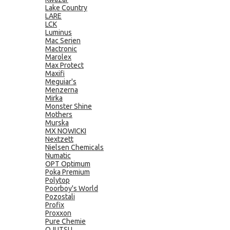
Lake Country
LARE
LCK
Luminus
Mac Serien
Mactronic
Marolex
Max Protect
Maxifi
Meguiar's
Menzerna
Mirka
Monster Shine
Mothers
Murska
MX NOWICKI
Nextzett
Nielsen Chemicals
Numatic
OPT Optimum
Poka Premium
Polytop
Poorboy's World
Pozostali
Profix
Proxxon
Pure Chemie
QJUTSU