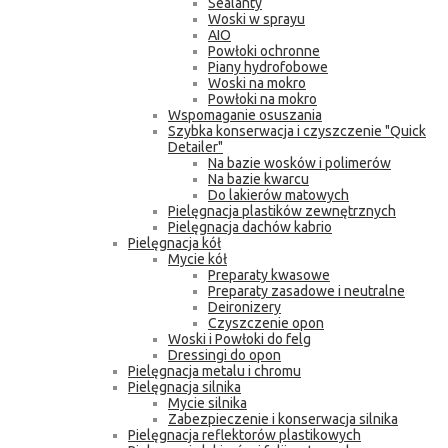
Sealanty
Woski w sprayu
AIO
Powłoki ochronne
Piany hydrofobowe
Woski na mokro
Powłoki na mokro
Wspomaganie osuszania
Szybka konserwacja i czyszczenie "Quick
Detailer"
Na bazie wosków i polimerów
Na bazie kwarcu
Do lakierów matowych
Pielęgnacja plastików zewnętrznych
Pielęgnacja dachów kabrio
Pielęgnacja kół
Mycie kół
Preparaty kwasowe
Preparaty zasadowe i neutralne
Deironizery
Czyszczenie opon
Woski i Powłoki do felg
Dressingi do opon
Pielęgnacja metalu i chromu
Pielęgnacja silnika
Mycie silnika
Zabezpieczenie i konserwacja silnika
Pielęgnacja reflektorów plastikowych