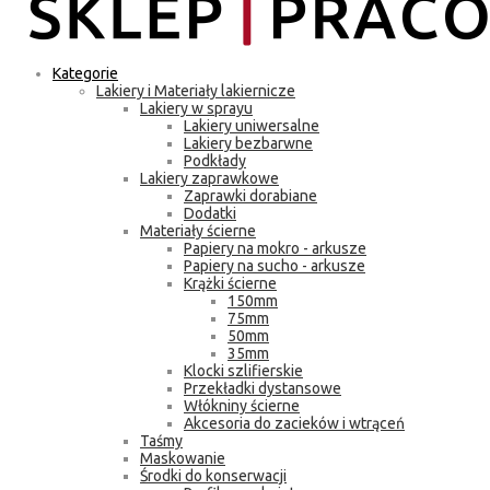
Kategorie
Lakiery i Materiały lakiernicze
Lakiery w sprayu
Lakiery uniwersalne
Lakiery bezbarwne
Podkłady
Lakiery zaprawkowe
Zaprawki dorabiane
Dodatki
Materiały ścierne
Papiery na mokro - arkusze
Papiery na sucho - arkusze
Krążki ścierne
150mm
75mm
50mm
35mm
Klocki szlifierskie
Przekładki dystansowe
Włókniny ścierne
Akcesoria do zacieków i wtrąceń
Taśmy
Maskowanie
Środki do konserwacji