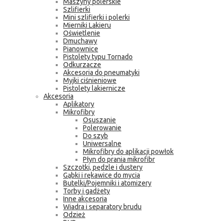
Maszyny polerskie
Szlifierki
Mini szlifierki i polerki
Mierniki Lakieru
Oświetlenie
Dmuchawy
Pianownice
Pistolety typu Tornado
Odkurzacze
Akcesoria do pneumatyki
Myjki ciśnieniowe
Pistolety lakiernicze
Akcesoria
Aplikatory
Mikrofibry
Osuszanie
Polerowanie
Do szyb
Uniwersalne
Mikrofibry do aplikacji powłok
Płyn do prania mikrofibr
Szczotki, pędzle i dustery
Gąbki i rękawice do mycia
Butelki/Pojemniki i atomizery
Torby i gadżety
Inne akcesoria
Wiadra i separatory brudu
Odzież