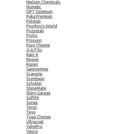
Nielsen Chemicals
Numatic
OPT Optimum
Poka Premium
Polytop
Poorboy's World
Pozostali
Profix
Proxxon
Pure Chemie
QJUTSU
Rain-X
Revive
Rupes
Santoemma
Scangrip
Scentway
Schuller
ShineMate
Shiny Garage
Soft99
Sonax
Tenzi
Tevo
Tuga Chemie
Ultracoat
ValetPro
Vasco