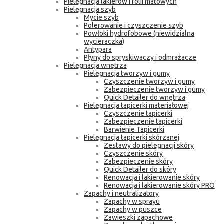
Pielęgnacja lakierów i folii matowych
Pielęgnacja szyb
Mycie szyb
Polerowanie i czyszczenie szyb
Powłoki hydrofobowe (niewidzialna
wycieraczka)
Antypara
Płyny do spryskiwaczy i odmrażacze
Pielęgnacja wnętrza
Pielęgnacja tworzyw i gumy
Czyszczenie tworzyw i gumy
Zabezpieczenie tworzyw i gumy
Quick Detailer do wnętrza
Pielęgnacja tapicerki materiałowej
Czyszczenie tapicerki
Zabezpieczenie tapicerki
Barwienie Tapicerki
Pielęgnacja tapicerki skórzanej
Zestawy do pielęgnacji skóry
Czyszczenie skóry
Zabezpieczenie skóry
Quick Detailer do skóry
Renowacja i lakierowanie skóry
Renowacja i lakierowanie skóry PRO
Zapachy i neutralizatory
Zapachy w sprayu
Zapachy w puszce
Zawieszki zapachowe