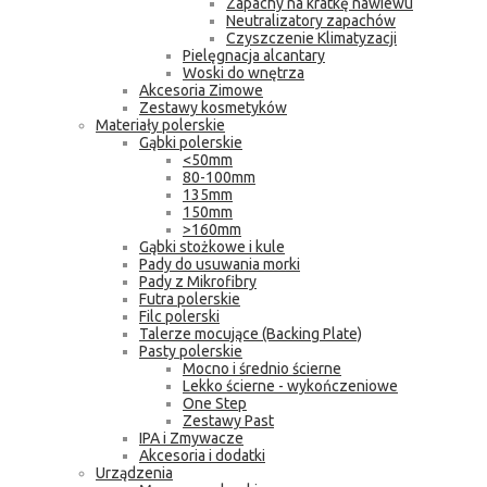
Zapachy na kratkę nawiewu
Neutralizatory zapachów
Czyszczenie Klimatyzacji
Pielęgnacja alcantary
Woski do wnętrza
Akcesoria Zimowe
Zestawy kosmetyków
Materiały polerskie
Gąbki polerskie
<50mm
80-100mm
135mm
150mm
>160mm
Gąbki stożkowe i kule
Pady do usuwania morki
Pady z Mikrofibry
Futra polerskie
Filc polerski
Talerze mocujące (Backing Plate)
Pasty polerskie
Mocno i średnio ścierne
Lekko ścierne - wykończeniowe
One Step
Zestawy Past
IPA i Zmywacze
Akcesoria i dodatki
Urządzenia