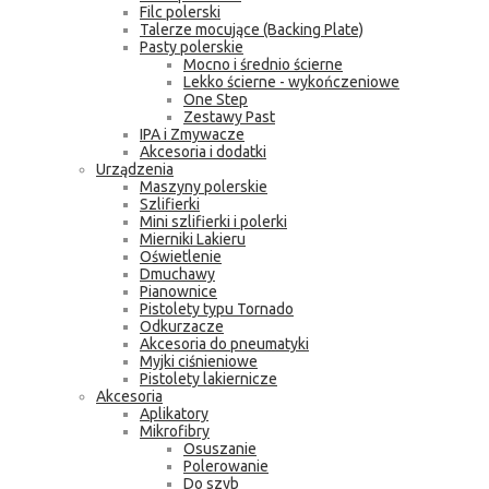
Filc polerski
Talerze mocujące (Backing Plate)
Pasty polerskie
Mocno i średnio ścierne
Lekko ścierne - wykończeniowe
One Step
Zestawy Past
IPA i Zmywacze
Akcesoria i dodatki
Urządzenia
Maszyny polerskie
Szlifierki
Mini szlifierki i polerki
Mierniki Lakieru
Oświetlenie
Dmuchawy
Pianownice
Pistolety typu Tornado
Odkurzacze
Akcesoria do pneumatyki
Myjki ciśnieniowe
Pistolety lakiernicze
Akcesoria
Aplikatory
Mikrofibry
Osuszanie
Polerowanie
Do szyb