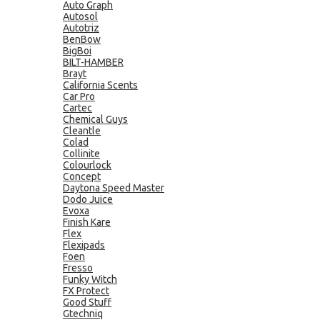
Auto Graph
Autosol
Autotriz
BenBow
BigBoi
BILT-HAMBER
Brayt
California Scents
Car Pro
Cartec
Chemical Guys
Cleantle
Colad
Collinite
Colourlock
Concept
Daytona Speed Master
Dodo Juice
Evoxa
Finish Kare
Flex
Flexipads
Foen
Fresso
Funky Witch
FX Protect
Good Stuff
Gtechniq