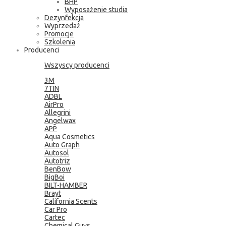
BHP
Wyposażenie studia
Dezynfekcja
Wyprzedaż
Promocje
Szkolenia
Producenci
Wszyscy producenci
3M
7TIN
ADBL
AirPro
Allegrini
Angelwax
APP
Aqua Cosmetics
Auto Graph
Autosol
Autotriz
BenBow
BigBoi
BILT-HAMBER
Brayt
California Scents
Car Pro
Cartec
Chemical Guys