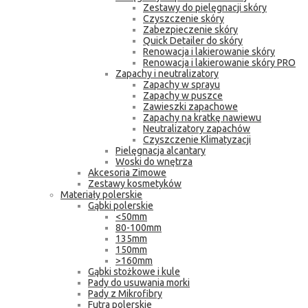
Zestawy do pielęgnacji skóry
Czyszczenie skóry
Zabezpieczenie skóry
Quick Detailer do skóry
Renowacja i lakierowanie skóry
Renowacja i lakierowanie skóry PRO
Zapachy i neutralizatory
Zapachy w sprayu
Zapachy w puszce
Zawieszki zapachowe
Zapachy na kratkę nawiewu
Neutralizatory zapachów
Czyszczenie Klimatyzacji
Pielęgnacja alcantary
Woski do wnętrza
Akcesoria Zimowe
Zestawy kosmetyków
Materiały polerskie
Gąbki polerskie
<50mm
80-100mm
135mm
150mm
>160mm
Gąbki stożkowe i kule
Pady do usuwania morki
Pady z Mikrofibry
Futra polerskie