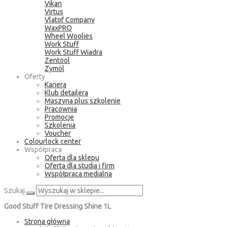
Vikan
Virtus
Vlatof Company
WaxPRO
Wheel Woolies
Work Stuff
Work Stuff Wiadra
Zentool
Zymöl
Oferty
Kariera
Klub detailera
Maszyna plus szkolenie
Pracownia
Promocje
Szkolenia
Voucher
Colourlock center
Współpraca
Oferta dla sklepu
Oferta dla studia i firm
Współpraca medialna
Szukaj
Good Stuff Tire Dressing Shine 1L
Strona główna