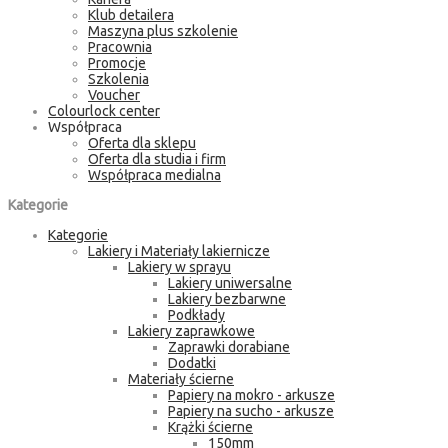
Klub detailera
Maszyna plus szkolenie
Pracownia
Promocje
Szkolenia
Voucher
Colourlock center
Współpraca
Oferta dla sklepu
Oferta dla studia i firm
Współpraca medialna
Kategorie
Kategorie
Lakiery i Materiały lakiernicze
Lakiery w sprayu
Lakiery uniwersalne
Lakiery bezbarwne
Podkłady
Lakiery zaprawkowe
Zaprawki dorabiane
Dodatki
Materiały ścierne
Papiery na mokro - arkusze
Papiery na sucho - arkusze
Krążki ścierne
150mm