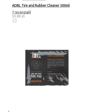
ADBL Tire and Rubber Cleaner 500ml
7 recenzja(i)
33,90 zł