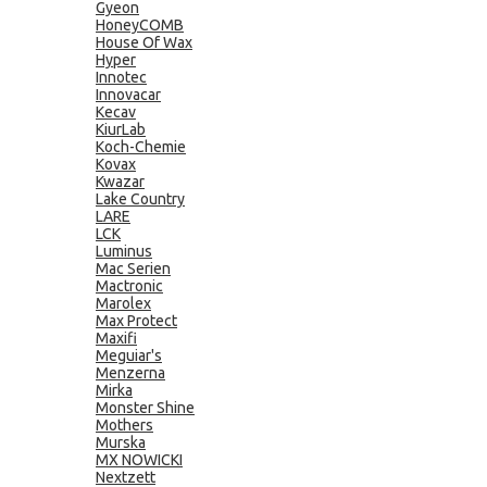
Gyeon
HoneyCOMB
House Of Wax
Hyper
Innotec
Innovacar
Kecav
KiurLab
Koch-Chemie
Kovax
Kwazar
Lake Country
LARE
LCK
Luminus
Mac Serien
Mactronic
Marolex
Max Protect
Maxifi
Meguiar's
Menzerna
Mirka
Monster Shine
Mothers
Murska
MX NOWICKI
Nextzett