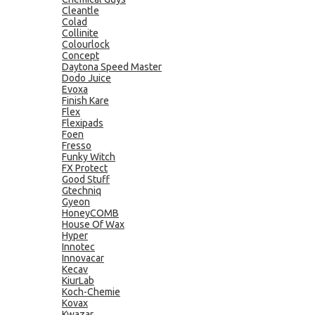
Cleantle
Colad
Collinite
Colourlock
Concept
Daytona Speed Master
Dodo Juice
Evoxa
Finish Kare
Flex
Flexipads
Foen
Fresso
Funky Witch
FX Protect
Good Stuff
Gtechniq
Gyeon
HoneyCOMB
House Of Wax
Hyper
Innotec
Innovacar
Kecav
KiurLab
Koch-Chemie
Kovax
Kwazar