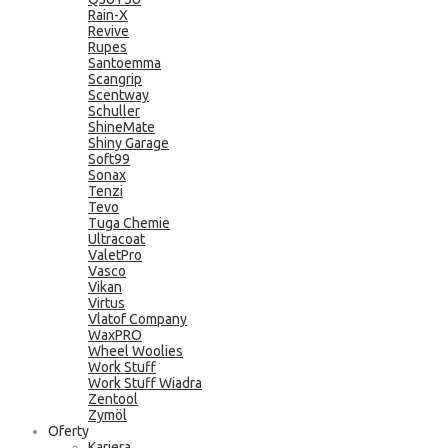
Rain-X
Revive
Rupes
Santoemma
Scangrip
Scentway
Schuller
ShineMate
Shiny Garage
Soft99
Sonax
Tenzi
Tevo
Tuga Chemie
Ultracoat
ValetPro
Vasco
Vikan
Virtus
Vlatof Company
WaxPRO
Wheel Woolies
Work Stuff
Work Stuff Wiadra
Zentool
Zymöl
Oferty
Kariera