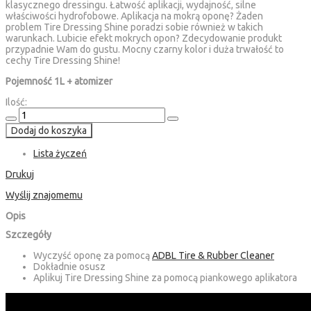
klasycznego dressingu. Łatwość aplikacji, wydajność, silne
właściwości hydrofobowe. Aplikacja na mokrą oponę? Żaden
problem Tire Dressing Shine poradzi sobie również w takich
warunkach. Lubicie efekt mokrych opon? Zdecydowanie produkt
przypadnie Wam do gustu. Mocny czarny kolor i duża trwałość to
cechy Tire Dressing Shine!
Pojemność 1L + atomizer
Ilość:
Dodaj do koszyka
Lista życzeń
Drukuj
Wyślij znajomemu
Opis
Szczegóły
Wyczyść oponę za pomocą
ADBL Tire & Rubber Cleaner
Dokładnie osusz
Aplikuj Tire Dressing Shine za pomocą piankowego aplikatora