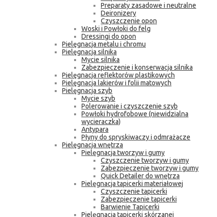
Preparaty zasadowe i neutralne
Deironizery
Czyszczenie opon
Woski i Powłoki do felg
Dressingi do opon
Pielęgnacja metalu i chromu
Pielęgnacja silnika
Mycie silnika
Zabezpieczenie i konserwacja silnika
Pielęgnacja reflektorów plastikowych
Pielęgnacja lakierów i folii matowych
Pielęgnacja szyb
Mycie szyb
Polerowanie i czyszczenie szyb
Powłoki hydrofobowe (niewidzialna
wycieraczka)
Antypara
Płyny do spryskiwaczy i odmrażacze
Pielęgnacja wnętrza
Pielęgnacja tworzyw i gumy
Czyszczenie tworzyw i gumy
Zabezpieczenie tworzyw i gumy
Quick Detailer do wnętrza
Pielęgnacja tapicerki materiałowej
Czyszczenie tapicerki
Zabezpieczenie tapicerki
Barwienie Tapicerki
Pielęgnacja tapicerki skórzanej