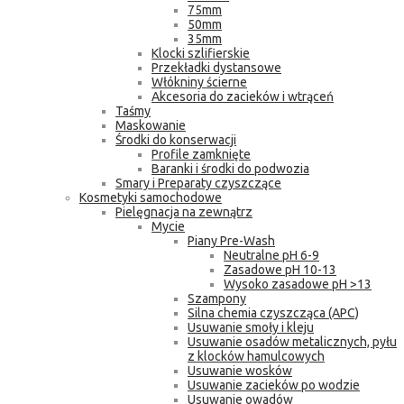
75mm
50mm
35mm
Klocki szlifierskie
Przekładki dystansowe
Włókniny ścierne
Akcesoria do zacieków i wtrąceń
Taśmy
Maskowanie
Środki do konserwacji
Profile zamknięte
Baranki i środki do podwozia
Smary i Preparaty czyszczące
Kosmetyki samochodowe
Pielęgnacja na zewnątrz
Mycie
Piany Pre-Wash
Neutralne pH 6-9
Zasadowe pH 10-13
Wysoko zasadowe pH >13
Szampony
Silna chemia czyszcząca (APC)
Usuwanie smoły i kleju
Usuwanie osadów metalicznych, pyłu
z klocków hamulcowych
Usuwanie wosków
Usuwanie zacieków po wodzie
Usuwanie owadów