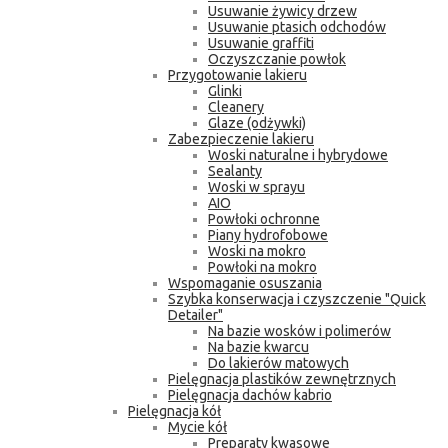
Usuwanie żywicy drzew
Usuwanie ptasich odchodów
Usuwanie graffiti
Oczyszczanie powłok
Przygotowanie lakieru
Glinki
Cleanery
Glaze (odżywki)
Zabezpieczenie lakieru
Woski naturalne i hybrydowe
Sealanty
Woski w sprayu
AIO
Powłoki ochronne
Piany hydrofobowe
Woski na mokro
Powłoki na mokro
Wspomaganie osuszania
Szybka konserwacja i czyszczenie "Quick
Detailer"
Na bazie wosków i polimerów
Na bazie kwarcu
Do lakierów matowych
Pielęgnacja plastików zewnętrznych
Pielęgnacja dachów kabrio
Pielęgnacja kół
Mycie kół
Preparaty kwasowe