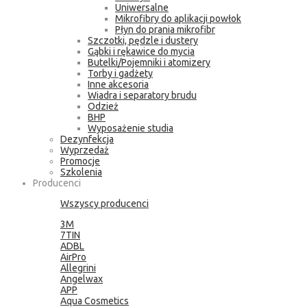
Uniwersalne
Mikrofibry do aplikacji powłok
Płyn do prania mikrofibr
Szczotki, pędzle i dustery
Gąbki i rękawice do mycia
Butelki/Pojemniki i atomizery
Torby i gadżety
Inne akcesoria
Wiadra i separatory brudu
Odzież
BHP
Wyposażenie studia
Dezynfekcja
Wyprzedaż
Promocje
Szkolenia
Producenci
Wszyscy producenci
3M
7TIN
ADBL
AirPro
Allegrini
Angelwax
APP
Aqua Cosmetics