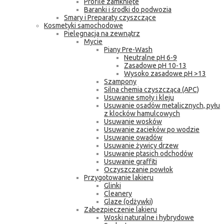
Profile zamknięte
Baranki i środki do podwozia
Smary i Preparaty czyszczące
Kosmetyki samochodowe
Pielęgnacja na zewnątrz
Mycie
Piany Pre-Wash
Neutralne pH 6-9
Zasadowe pH 10-13
Wysoko zasadowe pH >13
Szampony
Silna chemia czyszcząca (APC)
Usuwanie smoły i kleju
Usuwanie osadów metalicznych, pyłu
z klocków hamulcowych
Usuwanie wosków
Usuwanie zacieków po wodzie
Usuwanie owadów
Usuwanie żywicy drzew
Usuwanie ptasich odchodów
Usuwanie graffiti
Oczyszczanie powłok
Przygotowanie lakieru
Glinki
Cleanery
Glaze (odżywki)
Zabezpieczenie lakieru
Woski naturalne i hybrydowe