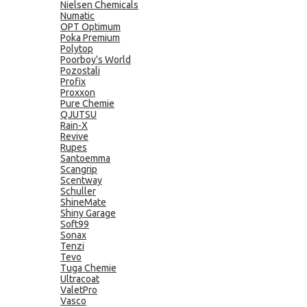
Nielsen Chemicals
Numatic
OPT Optimum
Poka Premium
Polytop
Poorboy's World
Pozostali
Profix
Proxxon
Pure Chemie
QJUTSU
Rain-X
Revive
Rupes
Santoemma
Scangrip
Scentway
Schuller
ShineMate
Shiny Garage
Soft99
Sonax
Tenzi
Tevo
Tuga Chemie
Ultracoat
ValetPro
Vasco