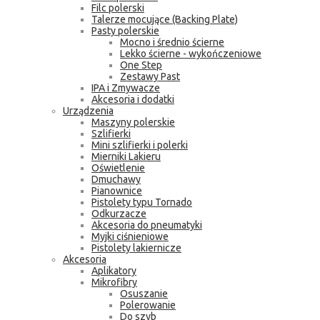
Filc polerski
Talerze mocujące (Backing Plate)
Pasty polerskie
Mocno i średnio ścierne
Lekko ścierne - wykończeniowe
One Step
Zestawy Past
IPA i Zmywacze
Akcesoria i dodatki
Urządzenia
Maszyny polerskie
Szlifierki
Mini szlifierki i polerki
Mierniki Lakieru
Oświetlenie
Dmuchawy
Pianownice
Pistolety typu Tornado
Odkurzacze
Akcesoria do pneumatyki
Myjki ciśnieniowe
Pistolety lakiernicze
Akcesoria
Aplikatory
Mikrofibry
Osuszanie
Polerowanie
Do szyb