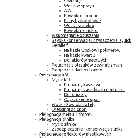
Sealanty
Woski w sprayu
AIO
Powłoki ochronne
Piany hydrofobowe
Woski na mokro
Powłoki na mokro
Wspomaganie osuszania
Szybka konserwacja i czyszczenie "Quick
Detailer"
Na bazie wosków i polimerów
Na bazie kwarcu
Do lakierów matowych
Pielęgnacja plastików zewnętrznych
Pielęgnacja dachów kabrio
Pielęgnacja kół
Mycie kół
Preparaty kwasowe
Preparaty zasadowe i neutralne
Deironizery
Czyszczenie opon
Woski i Powłoki do felg
Dressingi do opon
Pielęgnacja metalu i chromu
Pielęgnacja silnika
Mycie silnika
Zabezpieczenie i konserwacja silnika
Pielęgnacja reflektorów plastikowych