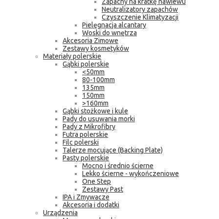
Zapachy na kratkę nawiewu
Neutralizatory zapachów
Czyszczenie Klimatyzacji
Pielęgnacja alcantary
Woski do wnętrza
Akcesoria Zimowe
Zestawy kosmetyków
Materiały polerskie
Gąbki polerskie
<50mm
80-100mm
135mm
150mm
>160mm
Gąbki stożkowe i kule
Pady do usuwania morki
Pady z Mikrofibry
Futra polerskie
Filc polerski
Talerze mocujące (Backing Plate)
Pasty polerskie
Mocno i średnio ścierne
Lekko ścierne - wykończeniowe
One Step
Zestawy Past
IPA i Zmywacze
Akcesoria i dodatki
Urządzenia