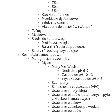
75mm
50mm
35mm
Klocki szlifierskie
Przekładki dystansowe
Włókniny ścierne
Akcesoria do zacieków i wtrąceń
Taśmy
Maskowanie
Środki do konserwacji
Profile zamknięte
Baranki i środki do podwozia
Smary i Preparaty czyszczące
Kosmetyki samochodowe
Pielęgnacja na zewnątrz
Mycie
Piany Pre-Wash
Neutralne pH 6-9
Zasadowe pH 10-13
Wysoko zasadowe pH >13
Szampony
Silna chemia czyszcząca (APC)
Usuwanie smoły i kleju
Usuwanie osadów metalicznych, pyłu
z klocków hamulcowych
Usuwanie wosków
Usuwanie zacieków po wodzie
Usuwanie owadów