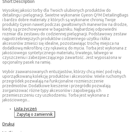
Short Description
Wysokiej jakości torby dla Twoich ulubionych produktów do
detailingu i pielęgnacji. Świetne wykonanie Gyeon Q²M DetailingBags
i bardzo dobre materiały z których są wykonane chronią Twoje
produkty Gyeon nawet podczas gwałtownych manewrów na drodze,
kiedy są przechowywane w bagażniku. Najbardziej odpowiedni
rozmiar dla zestawu do codziennej pielęgnacji. Podstawowy zestaw
najpotrzebniejszych produktów codziennego użytku i kilka
akcesoriów zmieści się idealne, pozostawiając trochę miejsca na
dodatkową mikrofibrę czy rękawicę do mycia. Torba jest wykonana z
jakościowego syntetycznego materiału, trwałego, łatwego w
czyszczeniu i zabezpieczającego zawartość. Jest wyposażona w
opcjonalny pasek na ramię.
Wybór zaawansowanych entuzjastów, którzy chcą mieć pod ręką
uporządkowaną kolekcję produktów i akcesoriów. Wiele ruchomych
przegródek pozwalają na funkcjonalne rozmieszczenie
przedmiotów. Dodatkowe kieszenie i przegródki pozwalają
zorganizować różne typy akcesoriów i zapobiegają ich
przemieszczeniu czy uszkodzeniu. Torba jest wykonana z
jakościowego...
Lista życzeń
Zapytaj o zamiennik
Drukuj