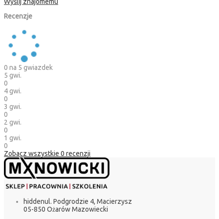
Wyślij znajomemu
Recenzje
0
na 5 gwiazdek
5 gwi.
0
4 gwi.
0
3 gwi.
0
2 gwi.
0
1 gwi.
0
Zobacz wszystkie
0
recenzji
hidden
ul. Podgrodzie 4, Macierzysz
05-850 Ożarów Mazowiecki