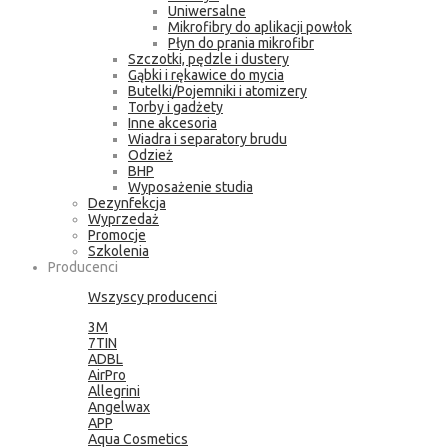
Uniwersalne
Mikrofibry do aplikacji powłok
Płyn do prania mikrofibr
Szczotki, pędzle i dustery
Gąbki i rękawice do mycia
Butelki/Pojemniki i atomizery
Torby i gadżety
Inne akcesoria
Wiadra i separatory brudu
Odzież
BHP
Wyposażenie studia
Dezynfekcja
Wyprzedaż
Promocje
Szkolenia
Producenci
Wszyscy producenci
3M
7TIN
ADBL
AirPro
Allegrini
Angelwax
APP
Aqua Cosmetics