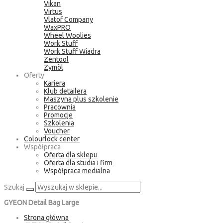
Vikan
Virtus
Vlatof Company
WaxPRO
Wheel Woolies
Work Stuff
Work Stuff Wiadra
Zentool
Zymöl
Oferty
Kariera
Klub detailera
Maszyna plus szkolenie
Pracownia
Promocje
Szkolenia
Voucher
Colourlock center
Współpraca
Oferta dla sklepu
Oferta dla studia i firm
Współpraca medialna
Szukaj
GYEON Detail Bag Large
Strona główna