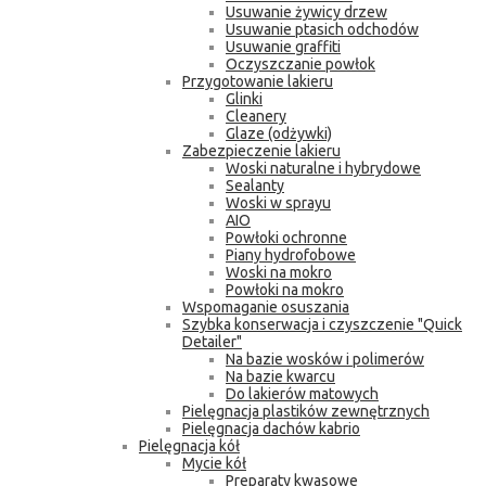
Usuwanie żywicy drzew
Usuwanie ptasich odchodów
Usuwanie graffiti
Oczyszczanie powłok
Przygotowanie lakieru
Glinki
Cleanery
Glaze (odżywki)
Zabezpieczenie lakieru
Woski naturalne i hybrydowe
Sealanty
Woski w sprayu
AIO
Powłoki ochronne
Piany hydrofobowe
Woski na mokro
Powłoki na mokro
Wspomaganie osuszania
Szybka konserwacja i czyszczenie "Quick
Detailer"
Na bazie wosków i polimerów
Na bazie kwarcu
Do lakierów matowych
Pielęgnacja plastików zewnętrznych
Pielęgnacja dachów kabrio
Pielęgnacja kół
Mycie kół
Preparaty kwasowe