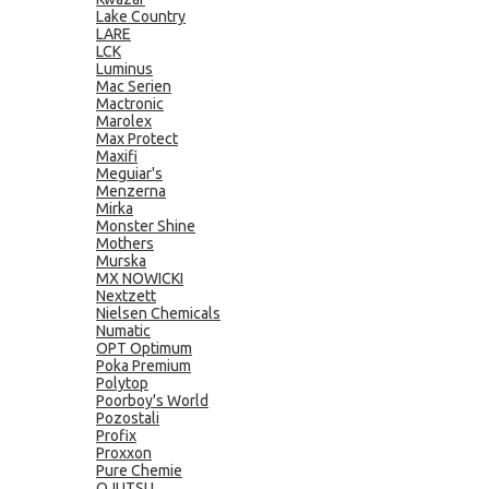
Lake Country
LARE
LCK
Luminus
Mac Serien
Mactronic
Marolex
Max Protect
Maxifi
Meguiar's
Menzerna
Mirka
Monster Shine
Mothers
Murska
MX NOWICKI
Nextzett
Nielsen Chemicals
Numatic
OPT Optimum
Poka Premium
Polytop
Poorboy's World
Pozostali
Profix
Proxxon
Pure Chemie
QJUTSU