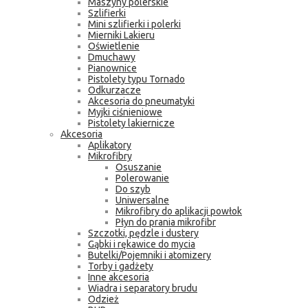
Maszyny polerskie
Szlifierki
Mini szlifierki i polerki
Mierniki Lakieru
Oświetlenie
Dmuchawy
Pianownice
Pistolety typu Tornado
Odkurzacze
Akcesoria do pneumatyki
Myjki ciśnieniowe
Pistolety lakiernicze
Akcesoria
Aplikatory
Mikrofibry
Osuszanie
Polerowanie
Do szyb
Uniwersalne
Mikrofibry do aplikacji powłok
Płyn do prania mikrofibr
Szczotki, pędzle i dustery
Gąbki i rękawice do mycia
Butelki/Pojemniki i atomizery
Torby i gadżety
Inne akcesoria
Wiadra i separatory brudu
Odzież