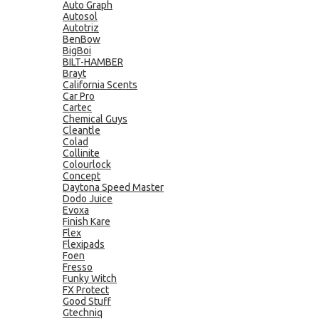
Auto Graph
Autosol
Autotriz
BenBow
BigBoi
BILT-HAMBER
Brayt
California Scents
Car Pro
Cartec
Chemical Guys
Cleantle
Colad
Collinite
Colourlock
Concept
Daytona Speed Master
Dodo Juice
Evoxa
Finish Kare
Flex
Flexipads
Foen
Fresso
Funky Witch
FX Protect
Good Stuff
Gtechniq