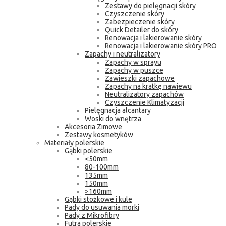
Zestawy do pielęgnacji skóry
Czyszczenie skóry
Zabezpieczenie skóry
Quick Detailer do skóry
Renowacja i lakierowanie skóry
Renowacja i lakierowanie skóry PRO
Zapachy i neutralizatory
Zapachy w sprayu
Zapachy w puszce
Zawieszki zapachowe
Zapachy na kratkę nawiewu
Neutralizatory zapachów
Czyszczenie Klimatyzacji
Pielęgnacja alcantary
Woski do wnętrza
Akcesoria Zimowe
Zestawy kosmetyków
Materiały polerskie
Gąbki polerskie
<50mm
80-100mm
135mm
150mm
>160mm
Gąbki stożkowe i kule
Pady do usuwania morki
Pady z Mikrofibry
Futra polerskie