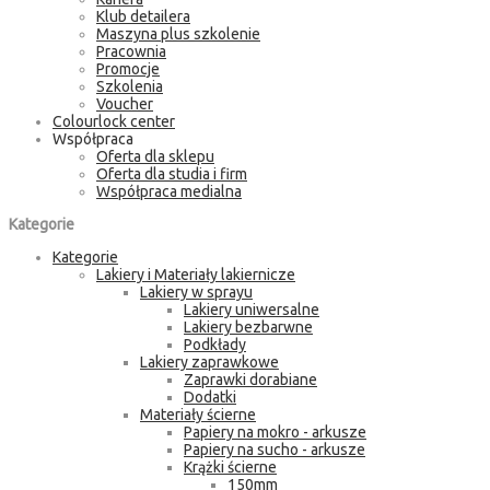
Klub detailera
Maszyna plus szkolenie
Pracownia
Promocje
Szkolenia
Voucher
Colourlock center
Współpraca
Oferta dla sklepu
Oferta dla studia i firm
Współpraca medialna
Kategorie
Kategorie
Lakiery i Materiały lakiernicze
Lakiery w sprayu
Lakiery uniwersalne
Lakiery bezbarwne
Podkłady
Lakiery zaprawkowe
Zaprawki dorabiane
Dodatki
Materiały ścierne
Papiery na mokro - arkusze
Papiery na sucho - arkusze
Krążki ścierne
150mm