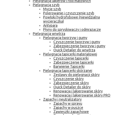
Pielęgnacja lakierów i folii matowych
Pielęgnacja szyb
Mycie szyb
Polerowanie i czyszczenie szyb
Powłoki hydrofobowe (niewidzialna
wycieraczka)
Antypara
Płyny do spryskiwaczy i odmrażacze
Pielęgnacja wnętrza
Pielęgnacja tworzyw i gumy
Czyszczenie tworzyw i gumy
Zabezpieczenie tworzyw i gumy
Quick Detailer do wnętrza
Pielęgnacja tapicerki materiałowej
Czyszczenie tapicerki
Zabezpieczenie tapicerki
Barwienie Tapicerki
Pielęgnacja tapicerki skórzanej
Zestawy do pielęgnacji skóry
Czyszczenie skóry
Zabezpieczenie skóry
Quick Detailer do skóry
Renowacja i lakierowanie skóry
Renowacja i lakierowanie skóry PRO
Zapachy i neutralizatory
Zapachy w sprayu
Zapachy w puszce
Zawieszki zapachowe