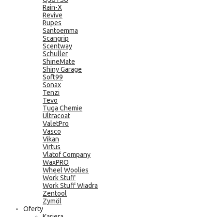
Rain-X
Revive
Rupes
Santoemma
Scangrip
Scentway
Schuller
ShineMate
Shiny Garage
Soft99
Sonax
Tenzi
Tevo
Tuga Chemie
Ultracoat
ValetPro
Vasco
Vikan
Virtus
Vlatof Company
WaxPRO
Wheel Woolies
Work Stuff
Work Stuff Wiadra
Zentool
Zymöl
Oferty
Kariera