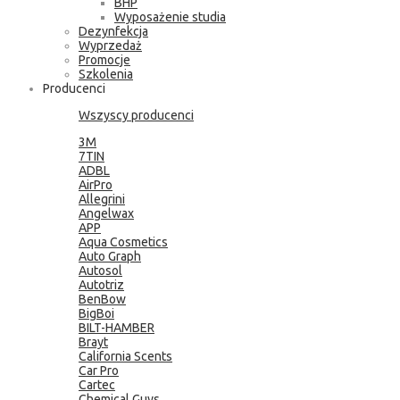
BHP
Wyposażenie studia
Dezynfekcja
Wyprzedaż
Promocje
Szkolenia
Producenci
Wszyscy producenci
3M
7TIN
ADBL
AirPro
Allegrini
Angelwax
APP
Aqua Cosmetics
Auto Graph
Autosol
Autotriz
BenBow
BigBoi
BILT-HAMBER
Brayt
California Scents
Car Pro
Cartec
Chemical Guys