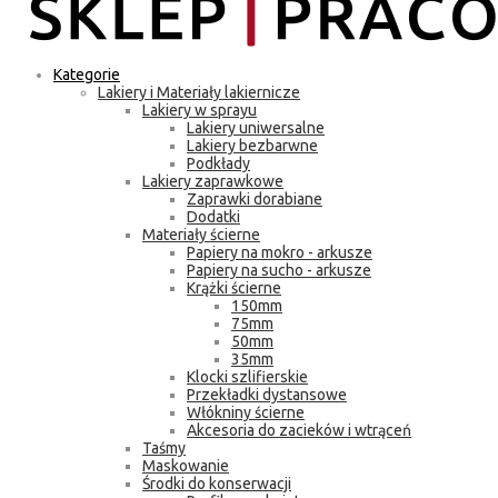
Kategorie
Lakiery i Materiały lakiernicze
Lakiery w sprayu
Lakiery uniwersalne
Lakiery bezbarwne
Podkłady
Lakiery zaprawkowe
Zaprawki dorabiane
Dodatki
Materiały ścierne
Papiery na mokro - arkusze
Papiery na sucho - arkusze
Krążki ścierne
150mm
75mm
50mm
35mm
Klocki szlifierskie
Przekładki dystansowe
Włókniny ścierne
Akcesoria do zacieków i wtrąceń
Taśmy
Maskowanie
Środki do konserwacji