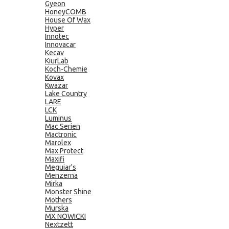
Gyeon
HoneyCOMB
House Of Wax
Hyper
Innotec
Innovacar
Kecav
KiurLab
Koch-Chemie
Kovax
Kwazar
Lake Country
LARE
LCK
Luminus
Mac Serien
Mactronic
Marolex
Max Protect
Maxifi
Meguiar's
Menzerna
Mirka
Monster Shine
Mothers
Murska
MX NOWICKI
Nextzett