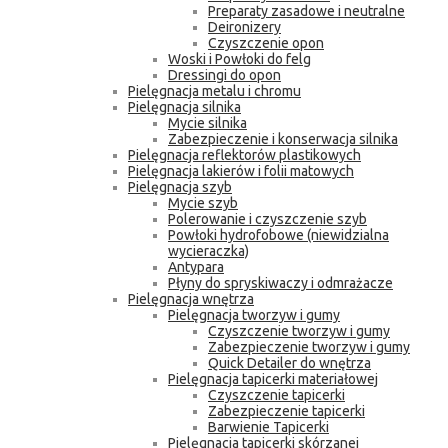
Preparaty zasadowe i neutralne
Deironizery
Czyszczenie opon
Woski i Powłoki do felg
Dressingi do opon
Pielęgnacja metalu i chromu
Pielęgnacja silnika
Mycie silnika
Zabezpieczenie i konserwacja silnika
Pielęgnacja reflektorów plastikowych
Pielęgnacja lakierów i folii matowych
Pielęgnacja szyb
Mycie szyb
Polerowanie i czyszczenie szyb
Powłoki hydrofobowe (niewidzialna
wycieraczka)
Antypara
Płyny do spryskiwaczy i odmrażacze
Pielęgnacja wnętrza
Pielęgnacja tworzyw i gumy
Czyszczenie tworzyw i gumy
Zabezpieczenie tworzyw i gumy
Quick Detailer do wnętrza
Pielęgnacja tapicerki materiałowej
Czyszczenie tapicerki
Zabezpieczenie tapicerki
Barwienie Tapicerki
Pielęgnacja tapicerki skórzanej