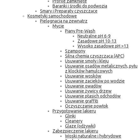
Profile zamknięte
Baranki i środki do podwozia
Smary i Preparaty czyszczące
Kosmetyki samochodowe
Pielęgnacja na zewnątrz
Mycie
Piany Pre-Wash
Neutralne pH 6-9
Zasadowe pH 10-13
Wysoko zasadowe pH >13
Szampony
Silna chemia czyszcząca (APC)
Usuwanie smoły i kleju
Usuwanie osadów metalicznych, pyłu
z klocków hamulcowych
Usuwanie wosków
Usuwanie zacieków po wodzie
Usuwanie owadów
Usuwanie żywicy drzew
Usuwanie ptasich odchodów
Usuwanie graffiti
Oczyszczanie powłok
Przygotowanie lakieru
Glinki
Cleanery
Glaze (odżywki)
Zabezpieczenie lakieru
Woski naturalne i hybrydowe