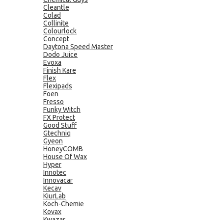
Cleantle
Colad
Collinite
Colourlock
Concept
Daytona Speed Master
Dodo Juice
Evoxa
Finish Kare
Flex
Flexipads
Foen
Fresso
Funky Witch
FX Protect
Good Stuff
Gtechniq
Gyeon
HoneyCOMB
House Of Wax
Hyper
Innotec
Innovacar
Kecav
KiurLab
Koch-Chemie
Kovax
Kwazar